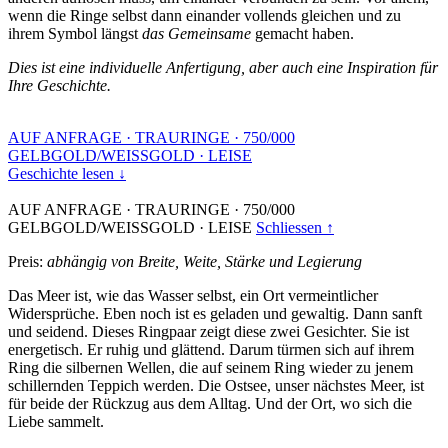
wenn die Ringe selbst dann einander vollends gleichen und zu
ihrem Symbol längst
das Gemeinsame
gemacht haben.
Dies ist eine individuelle Anfertigung, aber auch eine Inspiration für
Ihre Geschichte.
AUF ANFRAGE
·
TRAURINGE
·
750/000
GELBGOLD/WEISSGOLD
·
LEISE
Geschichte lesen ↓
AUF ANFRAGE
·
TRAURINGE
·
750/000
GELBGOLD/WEISSGOLD
·
LEISE
Schliessen ↑
Preis:
abhängig von Breite, Weite, Stärke und Legierung
Das Meer ist, wie das Wasser selbst, ein Ort vermeintlicher
Widersprüche. Eben noch ist es geladen und gewaltig. Dann sanft
und seidend. Dieses Ringpaar zeigt diese zwei Gesichter. Sie ist
energetisch. Er ruhig und glättend. Darum türmen sich auf ihrem
Ring die silbernen Wellen, die auf seinem Ring wieder zu jenem
schillernden Teppich werden. Die Ostsee, unser nächstes Meer, ist
für beide der Rückzug aus dem Alltag. Und der Ort, wo sich die
Liebe sammelt.