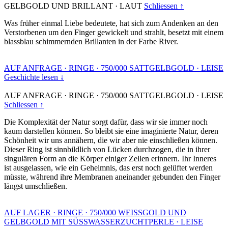
GELBGOLD UND BRILLANT
·
LAUT
Schliessen ↑
Was früher einmal Liebe bedeutete, hat sich zum Andenken an den
Verstorbenen um den Finger gewickelt und strahlt, besetzt mit einem
blassblau schimmernden Brillanten in der Farbe River.
AUF ANFRAGE
·
RINGE
·
750/000 SATTGELBGOLD
·
LEISE
Geschichte lesen ↓
AUF ANFRAGE
·
RINGE
·
750/000 SATTGELBGOLD
·
LEISE
Schliessen ↑
Die Komplexität der Natur sorgt dafür, dass wir sie immer noch
kaum darstellen können. So bleibt sie eine imaginierte Natur, deren
Schönheit wir uns annähern, die wir aber nie einschließen können.
Dieser Ring ist sinnbildlich von Lücken durchzogen, die in ihrer
singulären Form an die Körper einiger Zellen erinnern. Ihr Inneres
ist ausgelassen, wie ein Geheimnis, das erst noch gelüftet werden
müsste, während ihre Membranen aneinander gebunden den Finger
längst umschließen.
AUF LAGER
·
RINGE
·
750/000 WEISSGOLD UND
GELBGOLD MIT SÜSSWASSERZUCHTPERLE
·
LEISE