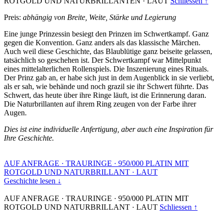
ROTGOLD UND NATURBRILLANTEN
·
LAUT
Schliessen ↑
Preis:
abhängig von Breite, Weite, Stärke und Legierung
Eine junge Prinzessin besiegt den Prinzen im Schwertkampf. Ganz
gegen die Konvention. Ganz anders als das klassische Märchen.
Auch weil diese Geschichte, das Blaublütige ganz beiseite gelassen,
tatsächlich so geschehen ist. Der Schwertkampf war Mittelpunkt
eines mittelalterlichen Rollenspiels. Die Inszenierung eines Rituals.
Der Prinz gab an, er habe sich just in dem Augenblick in sie verliebt,
als er sah, wie behände und noch grazil sie ihr Schwert führte. Das
Schwert, das heute über ihre Ringe läuft, ist die Erinnerung daran.
Die Naturbrillanten auf ihrem Ring zeugen von der Farbe ihrer
Augen.
Dies ist eine individuelle Anfertigung, aber auch eine Inspiration für
Ihre Geschichte.
AUF ANFRAGE
·
TRAURINGE
·
950/000 PLATIN MIT
ROTGOLD UND NATURBRILLANT
·
LAUT
Geschichte lesen ↓
AUF ANFRAGE
·
TRAURINGE
·
950/000 PLATIN MIT
ROTGOLD UND NATURBRILLANT
·
LAUT
Schliessen ↑