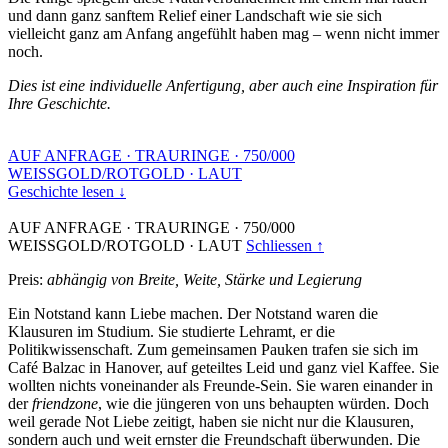
und dann ganz sanftem Relief einer Landschaft wie sie sich
vielleicht ganz am Anfang angefühlt haben mag – wenn nicht immer
noch.
Dies ist eine individuelle Anfertigung, aber auch eine Inspiration für
Ihre Geschichte.
AUF ANFRAGE
·
TRAURINGE
·
750/000
WEISSGOLD/ROTGOLD
·
LAUT
Geschichte lesen ↓
AUF ANFRAGE
·
TRAURINGE
·
750/000
WEISSGOLD/ROTGOLD
·
LAUT
Schliessen ↑
Preis:
abhängig von Breite, Weite, Stärke und Legierung
Ein Notstand kann Liebe machen. Der Notstand waren die
Klausuren im Studium. Sie studierte Lehramt, er die
Politikwissenschaft. Zum gemeinsamen Pauken trafen sie sich im
Café Balzac in Hanover, auf geteiltes Leid und ganz viel Kaffee. Sie
wollten nichts voneinander als Freunde-Sein. Sie waren einander in
der
friendzone
, wie die jüngeren von uns behaupten würden. Doch
weil gerade Not Liebe zeitigt, haben sie nicht nur die Klausuren,
sondern auch und weit ernster die Freundschaft überwunden. Die