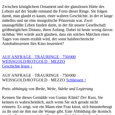
Zwischen königlichem Ornament und der glanzlosen Härte des
Lebens auf der Straße entstand die Form dieser Ringe. Sie folgen
damit, man glaubt es kaum, einer wahren Geschichte, in der er lange
mittellos und sie eine mongolische Prinzessin war. Zwei
unausgefüllte Leben fanden darin, in der für unsere Gesellschaft
größtmöglichen Distanz, ihren Anfang. Dabei ist heute wenig davon
sichtbar. Wer würde auch glauben, dass ein solches Märchen eines
Tages von einem erzählt wird, der sonst halsbrecherische
Autobahnszenen fürs Kino inszeniert?
AUF ANFRAGE
·
TRAURINGE
·
750/000
WEISSGOLD/ROTGOLD
·
MEZZO
Geschichte lesen ↓
AUF ANFRAGE
·
TRAURINGE
·
750/000
WEISSGOLD/ROTGOLD
·
MEZZO
Schliessen ↑
Preis:
abhängig von Breite, Weite, Stärke und Legierung
Kennen Sie dieses Gemälde von Gustav Klimt?
Der Kuss.
Sie
kennen es wahrscheinlich, auch wenn Sie sich gerade nicht
erinnern. Es zeigt, wie ein Mann eine Frau küsst, sich hinunterbeugt
zu ihr und sie ihm nur die Wange gibt. Eine Abbildung die ikonisch