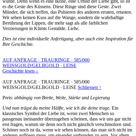
wurde. Denn wenn es eine Ikone, eine Urbild der Liebe gibt, so ist
es die Geste des Küssens. Diese Ringe sind diese Geste. Zwei
Münder, die sich treffen, das Pulsieren des anderen erraten, ertasten.
Wir sehen keinen Kuss auf die Wange, sondern die wahrhaftige
Berührung der Lippen, die mehr sagt als alle farblichen
Verzierungen in Klimts Gemälde.
Liebe.
Dies ist eine individuelle Anfertigung, aber auch eine Inspiration für
Ihre Geschichte.
AUF ANFRAGE
·
TRAURINGE
·
585/000
WEISSGOLD/GELBGOLD
·
LEISE
Geschichte lesen ↓
AUF ANFRAGE
·
TRAURINGE
·
585/000
WEISSGOLD/GELBGOLD
·
LEISE
Schliessen ↑
Preis:
abhängig von Breite, Weite, Stärke und Legierung
Und nun trägst du meine Hälfte, wie ich die deine trage.
Ein
klassisches Symbol der Liebe ist, wenn zwei Menschen so
passgenau ineinander überzugehen scheinen, dass wir uns gar nicht
erst fragen, warum sie denn noch nicht gänzlich verschmolzen sind.
Schöner noch ist da, wenn wir sehen können, das man sich nicht im
anderen auflösen muss, um einander verbunden zu sein. Vor allem,