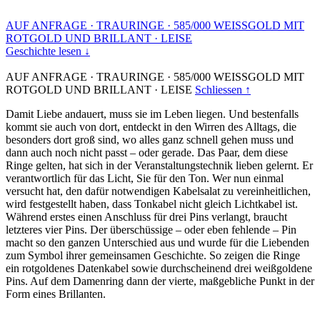
AUF ANFRAGE
·
TRAURINGE
·
585/000 WEISSGOLD MIT
ROTGOLD UND BRILLANT
·
LEISE
Geschichte lesen ↓
AUF ANFRAGE
·
TRAURINGE
·
585/000 WEISSGOLD MIT
ROTGOLD UND BRILLANT
·
LEISE
Schliessen ↑
Damit Liebe andauert, muss sie im Leben liegen. Und bestenfalls
kommt sie auch von dort, entdeckt in den Wirren des Alltags, die
besonders dort groß sind, wo alles ganz schnell gehen muss und
dann auch noch nicht passt – oder gerade. Das Paar, dem diese
Ringe gelten, hat sich in der Veranstaltungstechnik lieben gelernt. Er
verantwortlich für das Licht, Sie für den Ton. Wer nun einmal
versucht hat, den dafür notwendigen Kabelsalat zu vereinheitlichen,
wird festgestellt haben, dass Tonkabel nicht gleich Lichtkabel ist.
Während erstes einen Anschluss für drei Pins verlangt, braucht
letzteres vier Pins. Der überschüssige – oder eben fehlende – Pin
macht so den ganzen Unterschied aus und wurde für die Liebenden
zum Symbol ihrer gemeinsamen Geschichte. So zeigen die Ringe
ein rotgoldenes Datenkabel sowie durchscheinend drei weißgoldene
Pins. Auf dem Damenring dann der vierte, maßgebliche Punkt in der
Form eines Brillanten.