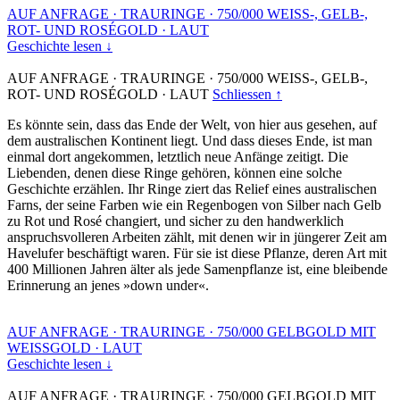
AUF ANFRAGE
·
TRAURINGE
·
750/000 WEISS-, GELB-,
ROT- UND ROSÉGOLD
·
LAUT
Geschichte lesen ↓
AUF ANFRAGE
·
TRAURINGE
·
750/000 WEISS-, GELB-,
ROT- UND ROSÉGOLD
·
LAUT
Schliessen ↑
Es könnte sein, dass das Ende der Welt, von hier aus gesehen, auf
dem australischen Kontinent liegt. Und dass dieses Ende, ist man
einmal dort angekommen, letztlich neue Anfänge zeitigt. Die
Liebenden, denen diese Ringe gehören, können eine solche
Geschichte erzählen. Ihr Ringe ziert das Relief eines australischen
Farns, der seine Farben wie ein Regenbogen von Silber nach Gelb
zu Rot und Rosé changiert, und sicher zu den handwerklich
anspruchsvolleren Arbeiten zählt, mit denen wir in jüngerer Zeit am
Havelufer beschäftigt waren. Für sie ist diese Pflanze, deren Art mit
400 Millionen Jahren älter als jede Samenpflanze ist, eine bleibende
Erinnerung an jenes »down under«.
AUF ANFRAGE
·
TRAURINGE
·
750/000 GELBGOLD MIT
WEISSGOLD
·
LAUT
Geschichte lesen ↓
AUF ANFRAGE
·
TRAURINGE
·
750/000 GELBGOLD MIT