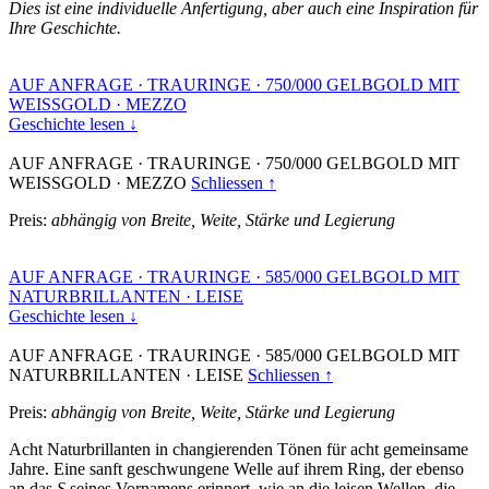
Dies ist eine individuelle Anfertigung, aber auch eine Inspiration für
Ihre Geschichte.
AUF ANFRAGE
·
TRAURINGE
·
750/000 GELBGOLD MIT
WEISSGOLD
·
MEZZO
Geschichte lesen ↓
AUF ANFRAGE
·
TRAURINGE
·
750/000 GELBGOLD MIT
WEISSGOLD
·
MEZZO
Schliessen ↑
Preis:
abhängig von Breite, Weite, Stärke und Legierung
AUF ANFRAGE
·
TRAURINGE
·
585/000 GELBGOLD MIT
NATURBRILLANTEN
·
LEISE
Geschichte lesen ↓
AUF ANFRAGE
·
TRAURINGE
·
585/000 GELBGOLD MIT
NATURBRILLANTEN
·
LEISE
Schliessen ↑
Preis:
abhängig von Breite, Weite, Stärke und Legierung
Acht Naturbrillanten in changierenden Tönen für acht gemeinsame
Jahre. Eine sanft geschwungene Welle auf ihrem Ring, der ebenso
an das
S
seines Vornamens erinnert, wie an die leisen Wellen, die