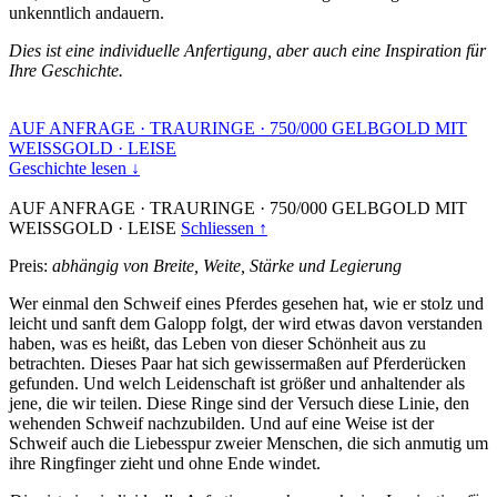
unkenntlich andauern.
Dies ist eine individuelle Anfertigung, aber auch eine Inspiration für
Ihre Geschichte.
AUF ANFRAGE
·
TRAURINGE
·
750/000 GELBGOLD MIT
WEISSGOLD
·
LEISE
Geschichte lesen ↓
AUF ANFRAGE
·
TRAURINGE
·
750/000 GELBGOLD MIT
WEISSGOLD
·
LEISE
Schliessen ↑
Preis:
abhängig von Breite, Weite, Stärke und Legierung
Wer einmal den Schweif eines Pferdes gesehen hat, wie er stolz und
leicht und sanft dem Galopp folgt, der wird etwas davon verstanden
haben, was es heißt, das Leben von dieser Schönheit aus zu
betrachten. Dieses Paar hat sich gewissermaßen auf Pferderücken
gefunden. Und welch Leidenschaft ist größer und anhaltender als
jene, die wir teilen. Diese Ringe sind der Versuch diese Linie, den
wehenden Schweif nachzubilden. Und auf eine Weise ist der
Schweif auch die Liebesspur zweier Menschen, die sich anmutig um
ihre Ringfinger zieht und ohne Ende windet.