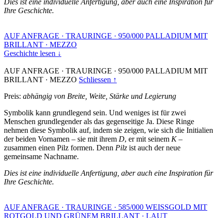
Dies ist eine individuelle Anfertigung, aber auch eine Inspiration für
Ihre Geschichte.
AUF ANFRAGE
·
TRAURINGE
·
950/000 PALLADIUM MIT
BRILLANT
·
MEZZO
Geschichte lesen ↓
AUF ANFRAGE
·
TRAURINGE
·
950/000 PALLADIUM MIT
BRILLANT
·
MEZZO
Schliessen ↑
Preis:
abhängig von Breite, Weite, Stärke und Legierung
Symbolik kann grundlegend sein. Und weniges ist für zwei
Menschen grundlegender als das gegenseitige Ja. Diese Ringe
nehmen diese Symbolik auf, indem sie zeigen, wie sich die Initialien
der beiden Vornamen – sie mit ihrem
D
, er mit seinem
K
–
zusammen einen Pilz formen. Denn
Pilz
ist auch der neue
gemeinsame Nachname.
Dies ist eine individuelle Anfertigung, aber auch eine Inspiration für
Ihre Geschichte.
AUF ANFRAGE
·
TRAURINGE
·
585/000 WEISSGOLD MIT
ROTGOLD UND GRÜNEM BRILLANT
·
LAUT