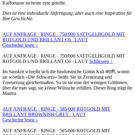
Kaffeetasse ist heute eine geteilte.
Dies ist eine individuelle Anfertigung, aber auch eine Inspiration für
Ihre Geschichte.
AUF ANFRAGE
·
RINGE
·
750/000 SATTGELBGOLD MIT
ROTGOLD UND BRILLANT C6
·
LAUT
Geschichte lesen ↓
AUF ANFRAGE
·
RINGE
·
750/000 SATTGELBGOLD MIT
ROTGOLD UND BRILLANT C6
·
LAUT
Schliessen ↑
Im Sanskrit schreibt sich die hinduistische Göttin Kali काली, womit
sie wörtlich »Die Schwarze« heißt. Sie ist Zerstörung und
Erneuerung gleichermaßen. So ist sie eine der wenigen Göttinnen,
über die man sagt, sie könne Wünsche erfüllen. Dieser Ring trägt ihr
Mantra.
AUF ANFRAGE
·
RINGE
·
585/000 ROTGOLD MIT
BRILLANT BROWNISH GREY
·
LAUT
Geschichte lesen ↓
AUF ANFRAGE
·
RINGE
·
585/000 ROTGOLD MIT