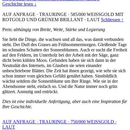
Geschichte lesen ↓
AUF ANFRAGE
·
TRAURINGE
·
585/000 WEISSGOLD MIT
ROTGOLD UND GRÜNEM BRILLANT
·
LAUT
Schliessen ↑
Preis:
abhängig von Breite, Weite, Stärke und Legierung
Sie liebt die Dinge, die wachsen und all das, was damit verbunden
steht. Der Duft des Grases am Frühsommermorgen. Gleißende Tage
im schmalen Schatten der Sonnenblumen. Auch er sucht die Freiheit
auf den Feldern, im Unterholz bei der Arbeit mit der Säge, ganz
dicht beim kühlen Moos. Gefunden haben sie sich dann in der
Neutraliät des Internets, im Glauben sie seien einander
unbeschriebene Blätter. Die Zeit hat ihnen gezeigt, wie sehr sie sich
schon immer vom gleichen Gefühl genährt haben. Sinnbildlich
wächst seitdem die Sonnenblume um ihre Ringe. Wie sie in der
Abendsonne steht, einfach so. Und die Natur immer noch grün
glitzert. Anmutig und entrückt.
Dies ist eine individuelle Anfertigung, aber auch eine Inspiration für
Ihre Geschichte.
AUF ANFRAGE
·
TRAURINGE
·
750/000 WEISSGOLD
·
LAUT