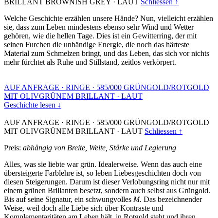
BRILLANT BROWNISH GREY
·
LAUT
Schliessen ↑
Welche Geschichte erzählen unsere Hände? Nun, vielleicht erzählen
sie, dass zum Leben mindestens ebenso sehr Wind und Wetter
gehören, wie die hellen Tage. Dies ist ein Gewitterring, der mit
seinen Furchen die unbändige Energie, die noch das härteste
Material zum Schmelzen bringt, und das Leben, das sich vor nichts
mehr fürchtet als Ruhe und Stillstand, zeitlos verkörpert.
AUF ANFRAGE
·
RINGE
·
585/000 GRÜNGOLD/ROTGOLD
MIT OLIVGRÜNEM BRILLANT
·
LAUT
Geschichte lesen ↓
AUF ANFRAGE
·
RINGE
·
585/000 GRÜNGOLD/ROTGOLD
MIT OLIVGRÜNEM BRILLANT
·
LAUT
Schliessen ↑
Preis:
abhängig von Breite, Weite, Stärke und Legierung
Alles, was sie liebte war grün. Idealerweise. Wenn das auch eine
übersteigerte Farblehre ist, so leben Liebesgeschichten doch von
diesen Steigerungen. Darum ist dieser Verlobungsring nicht nur mit
einem grünen Brillanten besetzt, sondern auch selbst aus Grüngold.
Bis auf seine Signatur, ein schwungvolles
M
. Das bezeichnender
Weise, weil doch alle Liebe sich über Kontraste und
Komplementaritäten am Leben hält, in Rotgold steht und ihren