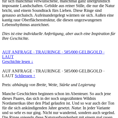
für sich manchmal verwunschene, manchmal ganz unergründlich
imposante Landschaften. Gebilde aus reiner Stille, die nur die Natur
bricht, und einem Soundtrack fürs Lieben. Diese Ringe sind
genauso archaisch. Aufeinandergelegt wärmen sie sich. Außen eine
kantig raue Oberflächenstruktur, die diesen ungezwungenen
Lebensrhythmus anzeichnet.
Dies ist eine individuelle Anfertigung, aber auch eine Inspiration für
Ihre Geschichte.
AUF ANFRAGE
·
TRAURINGE
·
585/000 GELBGOLD
·
LAUT
Geschichte lesen ↓
AUF ANFRAGE
·
TRAURINGE
·
585/000 GELBGOLD
·
LAUT
Schliessen ↑
Preis:
abhängig von Breite, Weite, Stärke und Legierung
Manche Geschichten beginnen schon im Abenteuer. So auch jene
dieses Paares, das sich in der noch ungezähmten Wildnis
Nordamerikas über den Pfad gelaufen ist. Und so war auch der Ton
für die sich ankündigenden Jahre gesetzt.
Natur.
In jeder Variante
und so sehr es nur ging. Nicht nur wandernd, sondern auch segelnd.
Die Ringe spiegeln diese Naturverbundenheit mit einem mal rauen