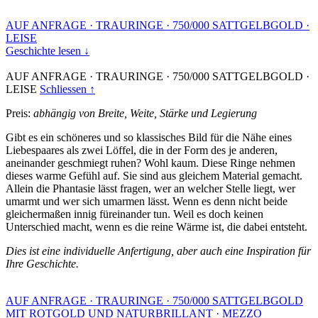
AUF ANFRAGE
·
TRAURINGE
·
750/000 SATTGELBGOLD
·
LEISE
Geschichte lesen ↓
AUF ANFRAGE
·
TRAURINGE
·
750/000 SATTGELBGOLD
·
LEISE
Schliessen ↑
Preis:
abhängig von Breite, Weite, Stärke und Legierung
Gibt es ein schöneres und so klassisches Bild für die Nähe eines
Liebespaares als zwei Löffel, die in der Form des je anderen,
aneinander geschmiegt ruhen? Wohl kaum. Diese Ringe nehmen
dieses warme Gefühl auf. Sie sind aus gleichem Material gemacht.
Allein die Phantasie lässt fragen, wer an welcher Stelle liegt, wer
umarmt und wer sich umarmen lässt. Wenn es denn nicht beide
gleichermaßen innig füreinander tun. Weil es doch keinen
Unterschied macht, wenn es die reine Wärme ist, die dabei entsteht.
Dies ist eine individuelle Anfertigung, aber auch eine Inspiration für
Ihre Geschichte.
AUF ANFRAGE
·
TRAURINGE
·
750/000 SATTGELBGOLD
MIT ROTGOLD UND NATURBRILLANT
·
MEZZO