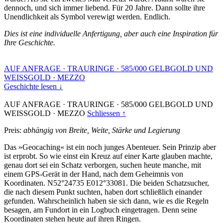
dennoch, und sich immer liebend. Für 20 Jahre. Dann sollte ihre
Unendlichkeit als Symbol verewigt werden. Endlich.
Dies ist eine individuelle Anfertigung, aber auch eine Inspiration für
Ihre Geschichte.
AUF ANFRAGE
·
TRAURINGE
·
585/000 GELBGOLD UND
WEISSGOLD
·
MEZZO
Geschichte lesen ↓
AUF ANFRAGE
·
TRAURINGE
·
585/000 GELBGOLD UND
WEISSGOLD
·
MEZZO
Schliessen ↑
Preis:
abhängig von Breite, Weite, Stärke und Legierung
Das »Geocaching« ist ein noch junges Abenteuer. Sein Prinzip aber
ist erprobt. So wie einst ein Kreuz auf einer Karte glauben machte,
genau dort sei ein Schatz verborgen, suchen heute manche, mit
einem GPS-Gerät in der Hand, nach dem Geheimnis von
Koordinaten. N52°24735 E012°33081. Die beiden Schatzsucher,
die nach diesem Punkt suchten, haben dort schließlich einander
gefunden. Wahrscheinlich haben sie sich dann, wie es die Regeln
besagen, am Fundort in ein Logbuch eingetragen. Denn seine
Koordinaten stehen heute auf ihren Ringen.