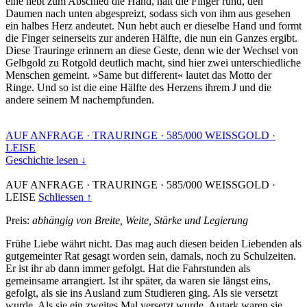
eine hebt zum Abschied die Hand, hält die Finger rund, den
Daumen nach unten abgespreizt, sodass sich von ihm aus gesehen
ein halbes Herz andeutet. Nun hebt auch er dieselbe Hand und formt
die Finger seinerseits zur anderen Hälfte, die nun ein Ganzes ergibt.
Diese Trauringe erinnern an diese Geste, denn wie der Wechsel von
Gelbgold zu Rotgold deutlich macht, sind hier zwei unterschiedliche
Menschen gemeint. »Same but different« lautet das Motto der
Ringe. Und so ist die eine Hälfte des Herzens ihrem J und die
andere seinem M nachempfunden.
AUF ANFRAGE
·
TRAURINGE
·
585/000 WEISSGOLD
·
LEISE
Geschichte lesen ↓
AUF ANFRAGE
·
TRAURINGE
·
585/000 WEISSGOLD
·
LEISE
Schliessen ↑
Preis:
abhängig von Breite, Weite, Stärke und Legierung
Frühe Liebe währt nicht. Das mag auch diesen beiden Liebenden als
gutgemeinter Rat gesagt worden sein, damals, noch zu Schulzeiten.
Er ist ihr ab dann immer gefolgt. Hat die Fahrstunden als
gemeinsame arrangiert. Ist ihr später, da waren sie längst eins,
gefolgt, als sie ins Ausland zum Studieren ging. Als sie versetzt
wurde. Als sie ein zweites Mal versetzt wurde. Autark waren sie