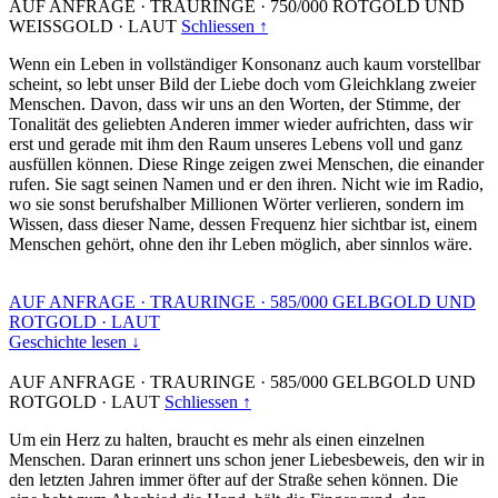
AUF ANFRAGE
·
TRAURINGE
·
750/000 ROTGOLD UND
WEISSGOLD
·
LAUT
Schliessen ↑
Wenn ein Leben in vollständiger Konsonanz auch kaum vorstellbar
scheint, so lebt unser Bild der Liebe doch vom Gleichklang zweier
Menschen. Davon, dass wir uns an den Worten, der Stimme, der
Tonalität des geliebten Anderen immer wieder aufrichten, dass wir
erst und gerade mit ihm den Raum unseres Lebens voll und ganz
ausfüllen können. Diese Ringe zeigen zwei Menschen, die einander
rufen. Sie sagt seinen Namen und er den ihren. Nicht wie im Radio,
wo sie sonst berufshalber Millionen Wörter verlieren, sondern im
Wissen, dass dieser Name, dessen Frequenz hier sichtbar ist, einem
Menschen gehört, ohne den ihr Leben möglich, aber sinnlos wäre.
AUF ANFRAGE
·
TRAURINGE
·
585/000 GELBGOLD UND
ROTGOLD
·
LAUT
Geschichte lesen ↓
AUF ANFRAGE
·
TRAURINGE
·
585/000 GELBGOLD UND
ROTGOLD
·
LAUT
Schliessen ↑
Um ein Herz zu halten, braucht es mehr als einen einzelnen
Menschen. Daran erinnert uns schon jener Liebesbeweis, den wir in
den letzten Jahren immer öfter auf der Straße sehen können. Die