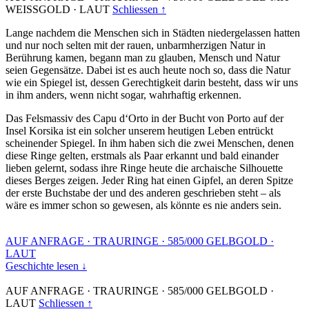
WEISSGOLD
·
LAUT
Schliessen ↑
Lange nachdem die Menschen sich in Städten niedergelassen hatten
und nur noch selten mit der rauen, unbarmherzigen Natur in
Berührung kamen, begann man zu glauben, Mensch und Natur
seien Gegensätze. Dabei ist es auch heute noch so, dass die Natur
wie ein Spiegel ist, dessen Gerechtigkeit darin besteht, dass wir uns
in ihm anders, wenn nicht sogar, wahrhaftig erkennen.
Das Felsmassiv des Capu d‘Orto in der Bucht von Porto auf der
Insel Korsika ist ein solcher unserem heutigen Leben entrückt
scheinender Spiegel. In ihm haben sich die zwei Menschen, denen
diese Ringe gelten, erstmals als Paar erkannt und bald einander
lieben gelernt, sodass ihre Ringe heute die archaische Silhouette
dieses Berges zeigen. Jeder Ring hat einen Gipfel, an deren Spitze
der erste Buchstabe der und des anderen geschrieben steht – als
wäre es immer schon so gewesen, als könnte es nie anders sein.
AUF ANFRAGE
·
TRAURINGE
·
585/000 GELBGOLD
·
LAUT
Geschichte lesen ↓
AUF ANFRAGE
·
TRAURINGE
·
585/000 GELBGOLD
·
LAUT
Schliessen ↑