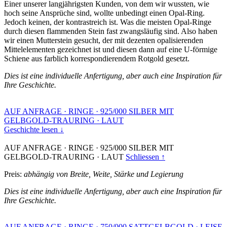
Einer unserer langjährigsten Kunden, von dem wir wussten, wie
hoch seine Ansprüche sind, wollte unbedingt einen Opal-Ring.
Jedoch keinen, der kontrastreich ist. Was die meisten Opal-Ringe
durch diesen flammenden Stein fast zwangsläufig sind. Also haben
wir einen Mutterstein gesucht, der mit dezenten opalisierenden
Mittelelementen gezeichnet ist und diesen dann auf eine U-förmige
Schiene aus farblich korrespondierendem Rotgold gesetzt.
Dies ist eine individuelle Anfertigung, aber auch eine Inspiration für
Ihre Geschichte.
AUF ANFRAGE
·
RINGE
·
925/000 SILBER MIT
GELBGOLD-TRAURING
·
LAUT
Geschichte lesen ↓
AUF ANFRAGE
·
RINGE
·
925/000 SILBER MIT
GELBGOLD-TRAURING
·
LAUT
Schliessen ↑
Preis:
abhängig von Breite, Weite, Stärke und Legierung
Dies ist eine individuelle Anfertigung, aber auch eine Inspiration für
Ihre Geschichte.
AUF ANFRAGE
·
RINGE
·
750/000 SATTGELBGOLD
·
LEISE