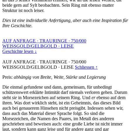
beide gern auf Sylt beobachten. Sein Ring mit ebenso matter
Struktur ist noch leiser.
Dies ist eine individuelle Anfertigung, aber auch eine Inspiration für
Ihre Geschichte.
AUF ANFRAGE
·
TRAURINGE
·
750/000
WEISSGOLD/GELBGOLD
·
LEISE
Geschichte lesen ↓
AUF ANFRAGE
·
TRAURINGE
·
750/000
WEISSGOLD/GELBGOLD
·
LEISE
Schliessen ↑
Preis:
abhängig von Breite, Weite, Stärke und Legierung
Die einmal gefundene und dann, gemeinsam, für unbedingt
schützenswert erklärte Intimität darf niemals verloren gehen. Darum
steht
sie
in Morsezeichen auf seinem Ring. Und
er
ebenso auf dem
ihren. Was dort wirklich steht, ist ein Geheimnis, das dieses Bild
auch bei genauerem Hinsehen nicht preisgibt. Indessen sehen wir,
dass auch das Material dieser Sprache folgt. So sind die
Morsezeichen, die Namen des Paares, im Metall des anderen
geschrieben und beweisen auch: eine große Liebe ist nicht immer
laut, sondern kann ganz leise und für andere ganz und gar