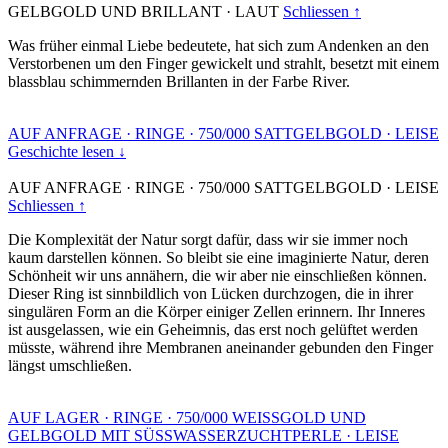
GELBGOLD UND BRILLANT
·
LAUT
Schliessen ↑
Was früher einmal Liebe bedeutete, hat sich zum Andenken an den
Verstorbenen um den Finger gewickelt und strahlt, besetzt mit einem
blassblau schimmernden Brillanten in der Farbe River.
AUF ANFRAGE
·
RINGE
·
750/000 SATTGELBGOLD
·
LEISE
Geschichte lesen ↓
AUF ANFRAGE
·
RINGE
·
750/000 SATTGELBGOLD
·
LEISE
Schliessen ↑
Die Komplexität der Natur sorgt dafür, dass wir sie immer noch
kaum darstellen können. So bleibt sie eine imaginierte Natur, deren
Schönheit wir uns annähern, die wir aber nie einschließen können.
Dieser Ring ist sinnbildlich von Lücken durchzogen, die in ihrer
singulären Form an die Körper einiger Zellen erinnern. Ihr Inneres
ist ausgelassen, wie ein Geheimnis, das erst noch gelüftet werden
müsste, während ihre Membranen aneinander gebunden den Finger
längst umschließen.
AUF LAGER
·
RINGE
·
750/000 WEISSGOLD UND
GELBGOLD MIT SÜSSWASSERZUCHTPERLE
·
LEISE