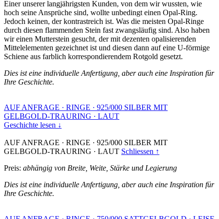
Einer unserer langjährigsten Kunden, von dem wir wussten, wie
hoch seine Ansprüche sind, wollte unbedingt einen Opal-Ring.
Jedoch keinen, der kontrastreich ist. Was die meisten Opal-Ringe
durch diesen flammenden Stein fast zwangsläufig sind. Also haben
wir einen Mutterstein gesucht, der mit dezenten opalisierenden
Mittelelementen gezeichnet ist und diesen dann auf eine U-förmige
Schiene aus farblich korrespondierendem Rotgold gesetzt.
Dies ist eine individuelle Anfertigung, aber auch eine Inspiration für
Ihre Geschichte.
AUF ANFRAGE
·
RINGE
·
925/000 SILBER MIT
GELBGOLD-TRAURING
·
LAUT
Geschichte lesen ↓
AUF ANFRAGE
·
RINGE
·
925/000 SILBER MIT
GELBGOLD-TRAURING
·
LAUT
Schliessen ↑
Preis:
abhängig von Breite, Weite, Stärke und Legierung
Dies ist eine individuelle Anfertigung, aber auch eine Inspiration für
Ihre Geschichte.
AUF ANFRAGE
·
RINGE
·
750/000 SATTGELBGOLD
·
LEISE