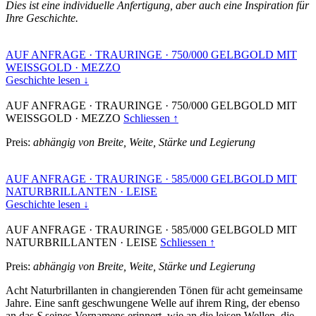
Dies ist eine individuelle Anfertigung, aber auch eine Inspiration für
Ihre Geschichte.
AUF ANFRAGE
·
TRAURINGE
·
750/000 GELBGOLD MIT
WEISSGOLD
·
MEZZO
Geschichte lesen ↓
AUF ANFRAGE
·
TRAURINGE
·
750/000 GELBGOLD MIT
WEISSGOLD
·
MEZZO
Schliessen ↑
Preis:
abhängig von Breite, Weite, Stärke und Legierung
AUF ANFRAGE
·
TRAURINGE
·
585/000 GELBGOLD MIT
NATURBRILLANTEN
·
LEISE
Geschichte lesen ↓
AUF ANFRAGE
·
TRAURINGE
·
585/000 GELBGOLD MIT
NATURBRILLANTEN
·
LEISE
Schliessen ↑
Preis:
abhängig von Breite, Weite, Stärke und Legierung
Acht Naturbrillanten in changierenden Tönen für acht gemeinsame
Jahre. Eine sanft geschwungene Welle auf ihrem Ring, der ebenso
an das
S
seines Vornamens erinnert, wie an die leisen Wellen, die