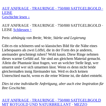
AUF ANFRAGE
·
TRAURINGE
·
750/000 SATTGELBGOLD
·
LEISE
Geschichte lesen ↓
AUF ANFRAGE
·
TRAURINGE
·
750/000 SATTGELBGOLD
·
LEISE
Schliessen ↑
Preis:
abhängig von Breite, Weite, Stärke und Legierung
Gibt es ein schöneres und so klassisches Bild für die Nähe eines
Liebespaares als zwei Löffel, die in der Form des je anderen,
aneinander geschmiegt ruhen? Wohl kaum. Diese Ringe nehmen
dieses warme Gefühl auf. Sie sind aus gleichem Material gemacht.
Allein die Phantasie lässt fragen, wer an welcher Stelle liegt, wer
umarmt und wer sich umarmen lässt. Wenn es denn nicht beide
gleichermaßen innig füreinander tun. Weil es doch keinen
Unterschied macht, wenn es die reine Wärme ist, die dabei entsteht.
Dies ist eine individuelle Anfertigung, aber auch eine Inspiration für
Ihre Geschichte.
AUF ANFRAGE
·
TRAURINGE
·
750/000 SATTGELBGOLD
MIT ROTGOLD UND NATURBRILLANT
·
MEZZO