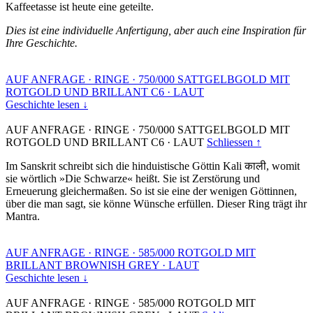
Kaffeetasse ist heute eine geteilte.
Dies ist eine individuelle Anfertigung, aber auch eine Inspiration für
Ihre Geschichte.
AUF ANFRAGE
·
RINGE
·
750/000 SATTGELBGOLD MIT
ROTGOLD UND BRILLANT C6
·
LAUT
Geschichte lesen ↓
AUF ANFRAGE
·
RINGE
·
750/000 SATTGELBGOLD MIT
ROTGOLD UND BRILLANT C6
·
LAUT
Schliessen ↑
Im Sanskrit schreibt sich die hinduistische Göttin Kali काली, womit
sie wörtlich »Die Schwarze« heißt. Sie ist Zerstörung und
Erneuerung gleichermaßen. So ist sie eine der wenigen Göttinnen,
über die man sagt, sie könne Wünsche erfüllen. Dieser Ring trägt ihr
Mantra.
AUF ANFRAGE
·
RINGE
·
585/000 ROTGOLD MIT
BRILLANT BROWNISH GREY
·
LAUT
Geschichte lesen ↓
AUF ANFRAGE
·
RINGE
·
585/000 ROTGOLD MIT