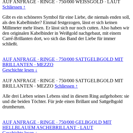
AUF ANFRAGE
·
RINGE
·
750/000 WEISSGOLD
·
LAUT
Schliessen ↑
Gibt es ein schöneres Symbol für eine Liebe, die niemals enden soll,
als den Kabelbinder? Einmal festgezogen, lässt er sich keinen
Millimeter mehr lösen. Er lässt sich nur noch cutten. Also haben wir
den originalen Kabelbinder in Weißgold nachgebaut, mit einem
Carré-Brillanten dort, wo sich das Band der Liebe für immer
schließt.
AUF ANFRAGE
·
RINGE
·
750/000 SATTGELBGOLD MIT
BRILLANTEN
·
MEZZO
Geschichte lesen ↓
AUF ANFRAGE
·
RINGE
·
750/000 SATTGELBGOLD MIT
BRILLANTEN
·
MEZZO
Schliessen ↑
Alle drei Lieben seines Lebens sind in diesem Ring aufgehoben: sie
und die beiden Töchter. Für jede einen Brillant und Sattgelbgold
drumherum.
AUF ANFRAGE
·
RINGE
·
750/000 GELBGOLD MIT
HELLBLAUEM ASCHEBRILLANT
·
LAUT
Geschichte lesen ↓