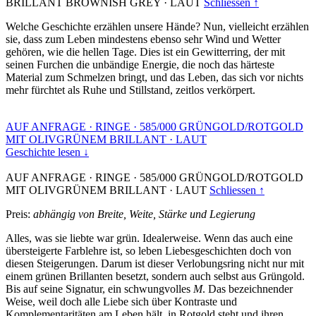
BRILLANT BROWNISH GREY
·
LAUT
Schliessen ↑
Welche Geschichte erzählen unsere Hände? Nun, vielleicht erzählen
sie, dass zum Leben mindestens ebenso sehr Wind und Wetter
gehören, wie die hellen Tage. Dies ist ein Gewitterring, der mit
seinen Furchen die unbändige Energie, die noch das härteste
Material zum Schmelzen bringt, und das Leben, das sich vor nichts
mehr fürchtet als Ruhe und Stillstand, zeitlos verkörpert.
AUF ANFRAGE
·
RINGE
·
585/000 GRÜNGOLD/ROTGOLD
MIT OLIVGRÜNEM BRILLANT
·
LAUT
Geschichte lesen ↓
AUF ANFRAGE
·
RINGE
·
585/000 GRÜNGOLD/ROTGOLD
MIT OLIVGRÜNEM BRILLANT
·
LAUT
Schliessen ↑
Preis:
abhängig von Breite, Weite, Stärke und Legierung
Alles, was sie liebte war grün. Idealerweise. Wenn das auch eine
übersteigerte Farblehre ist, so leben Liebesgeschichten doch von
diesen Steigerungen. Darum ist dieser Verlobungsring nicht nur mit
einem grünen Brillanten besetzt, sondern auch selbst aus Grüngold.
Bis auf seine Signatur, ein schwungvolles
M
. Das bezeichnender
Weise, weil doch alle Liebe sich über Kontraste und
Komplementaritäten am Leben hält, in Rotgold steht und ihren