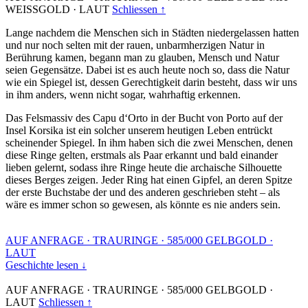
WEISSGOLD
·
LAUT
Schliessen ↑
Lange nachdem die Menschen sich in Städten niedergelassen hatten
und nur noch selten mit der rauen, unbarmherzigen Natur in
Berührung kamen, begann man zu glauben, Mensch und Natur
seien Gegensätze. Dabei ist es auch heute noch so, dass die Natur
wie ein Spiegel ist, dessen Gerechtigkeit darin besteht, dass wir uns
in ihm anders, wenn nicht sogar, wahrhaftig erkennen.
Das Felsmassiv des Capu d‘Orto in der Bucht von Porto auf der
Insel Korsika ist ein solcher unserem heutigen Leben entrückt
scheinender Spiegel. In ihm haben sich die zwei Menschen, denen
diese Ringe gelten, erstmals als Paar erkannt und bald einander
lieben gelernt, sodass ihre Ringe heute die archaische Silhouette
dieses Berges zeigen. Jeder Ring hat einen Gipfel, an deren Spitze
der erste Buchstabe der und des anderen geschrieben steht – als
wäre es immer schon so gewesen, als könnte es nie anders sein.
AUF ANFRAGE
·
TRAURINGE
·
585/000 GELBGOLD
·
LAUT
Geschichte lesen ↓
AUF ANFRAGE
·
TRAURINGE
·
585/000 GELBGOLD
·
LAUT
Schliessen ↑