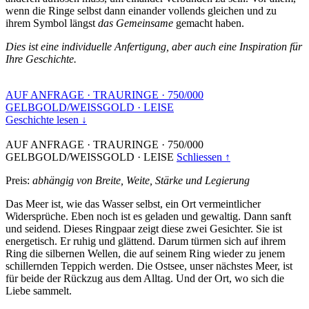
wenn die Ringe selbst dann einander vollends gleichen und zu
ihrem Symbol längst
das Gemeinsame
gemacht haben.
Dies ist eine individuelle Anfertigung, aber auch eine Inspiration für
Ihre Geschichte.
AUF ANFRAGE
·
TRAURINGE
·
750/000
GELBGOLD/WEISSGOLD
·
LEISE
Geschichte lesen ↓
AUF ANFRAGE
·
TRAURINGE
·
750/000
GELBGOLD/WEISSGOLD
·
LEISE
Schliessen ↑
Preis:
abhängig von Breite, Weite, Stärke und Legierung
Das Meer ist, wie das Wasser selbst, ein Ort vermeintlicher
Widersprüche. Eben noch ist es geladen und gewaltig. Dann sanft
und seidend. Dieses Ringpaar zeigt diese zwei Gesichter. Sie ist
energetisch. Er ruhig und glättend. Darum türmen sich auf ihrem
Ring die silbernen Wellen, die auf seinem Ring wieder zu jenem
schillernden Teppich werden. Die Ostsee, unser nächstes Meer, ist
für beide der Rückzug aus dem Alltag. Und der Ort, wo sich die
Liebe sammelt.