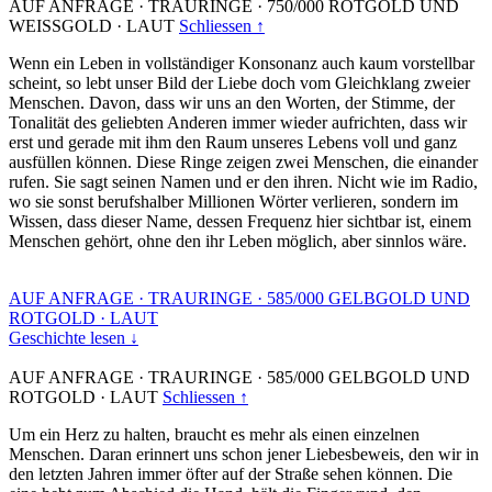
AUF ANFRAGE
·
TRAURINGE
·
750/000 ROTGOLD UND
WEISSGOLD
·
LAUT
Schliessen ↑
Wenn ein Leben in vollständiger Konsonanz auch kaum vorstellbar
scheint, so lebt unser Bild der Liebe doch vom Gleichklang zweier
Menschen. Davon, dass wir uns an den Worten, der Stimme, der
Tonalität des geliebten Anderen immer wieder aufrichten, dass wir
erst und gerade mit ihm den Raum unseres Lebens voll und ganz
ausfüllen können. Diese Ringe zeigen zwei Menschen, die einander
rufen. Sie sagt seinen Namen und er den ihren. Nicht wie im Radio,
wo sie sonst berufshalber Millionen Wörter verlieren, sondern im
Wissen, dass dieser Name, dessen Frequenz hier sichtbar ist, einem
Menschen gehört, ohne den ihr Leben möglich, aber sinnlos wäre.
AUF ANFRAGE
·
TRAURINGE
·
585/000 GELBGOLD UND
ROTGOLD
·
LAUT
Geschichte lesen ↓
AUF ANFRAGE
·
TRAURINGE
·
585/000 GELBGOLD UND
ROTGOLD
·
LAUT
Schliessen ↑
Um ein Herz zu halten, braucht es mehr als einen einzelnen
Menschen. Daran erinnert uns schon jener Liebesbeweis, den wir in
den letzten Jahren immer öfter auf der Straße sehen können. Die