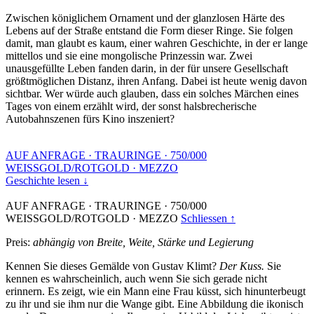
Zwischen königlichem Ornament und der glanzlosen Härte des
Lebens auf der Straße entstand die Form dieser Ringe. Sie folgen
damit, man glaubt es kaum, einer wahren Geschichte, in der er lange
mittellos und sie eine mongolische Prinzessin war. Zwei
unausgefüllte Leben fanden darin, in der für unsere Gesellschaft
größtmöglichen Distanz, ihren Anfang. Dabei ist heute wenig davon
sichtbar. Wer würde auch glauben, dass ein solches Märchen eines
Tages von einem erzählt wird, der sonst halsbrecherische
Autobahnszenen fürs Kino inszeniert?
AUF ANFRAGE
·
TRAURINGE
·
750/000
WEISSGOLD/ROTGOLD
·
MEZZO
Geschichte lesen ↓
AUF ANFRAGE
·
TRAURINGE
·
750/000
WEISSGOLD/ROTGOLD
·
MEZZO
Schliessen ↑
Preis:
abhängig von Breite, Weite, Stärke und Legierung
Kennen Sie dieses Gemälde von Gustav Klimt?
Der Kuss.
Sie
kennen es wahrscheinlich, auch wenn Sie sich gerade nicht
erinnern. Es zeigt, wie ein Mann eine Frau küsst, sich hinunterbeugt
zu ihr und sie ihm nur die Wange gibt. Eine Abbildung die ikonisch