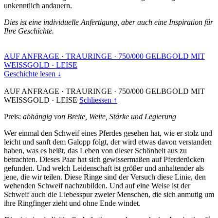
unkenntlich andauern.
Dies ist eine individuelle Anfertigung, aber auch eine Inspiration für
Ihre Geschichte.
AUF ANFRAGE
·
TRAURINGE
·
750/000 GELBGOLD MIT
WEISSGOLD
·
LEISE
Geschichte lesen ↓
AUF ANFRAGE
·
TRAURINGE
·
750/000 GELBGOLD MIT
WEISSGOLD
·
LEISE
Schliessen ↑
Preis:
abhängig von Breite, Weite, Stärke und Legierung
Wer einmal den Schweif eines Pferdes gesehen hat, wie er stolz und
leicht und sanft dem Galopp folgt, der wird etwas davon verstanden
haben, was es heißt, das Leben von dieser Schönheit aus zu
betrachten. Dieses Paar hat sich gewissermaßen auf Pferderücken
gefunden. Und welch Leidenschaft ist größer und anhaltender als
jene, die wir teilen. Diese Ringe sind der Versuch diese Linie, den
wehenden Schweif nachzubilden. Und auf eine Weise ist der
Schweif auch die Liebesspur zweier Menschen, die sich anmutig um
ihre Ringfinger zieht und ohne Ende windet.