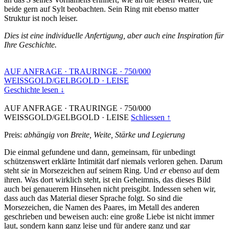
beide gern auf Sylt beobachten. Sein Ring mit ebenso matter
Struktur ist noch leiser.
Dies ist eine individuelle Anfertigung, aber auch eine Inspiration für
Ihre Geschichte.
AUF ANFRAGE
·
TRAURINGE
·
750/000
WEISSGOLD/GELBGOLD
·
LEISE
Geschichte lesen ↓
AUF ANFRAGE
·
TRAURINGE
·
750/000
WEISSGOLD/GELBGOLD
·
LEISE
Schliessen ↑
Preis:
abhängig von Breite, Weite, Stärke und Legierung
Die einmal gefundene und dann, gemeinsam, für unbedingt
schützenswert erklärte Intimität darf niemals verloren gehen. Darum
steht
sie
in Morsezeichen auf seinem Ring. Und
er
ebenso auf dem
ihren. Was dort wirklich steht, ist ein Geheimnis, das dieses Bild
auch bei genauerem Hinsehen nicht preisgibt. Indessen sehen wir,
dass auch das Material dieser Sprache folgt. So sind die
Morsezeichen, die Namen des Paares, im Metall des anderen
geschrieben und beweisen auch: eine große Liebe ist nicht immer
laut, sondern kann ganz leise und für andere ganz und gar