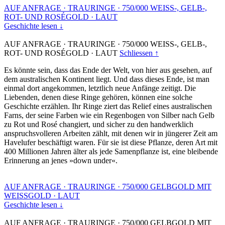
AUF ANFRAGE
·
TRAURINGE
·
750/000 WEISS-, GELB-,
ROT- UND ROSÉGOLD
·
LAUT
Geschichte lesen ↓
AUF ANFRAGE
·
TRAURINGE
·
750/000 WEISS-, GELB-,
ROT- UND ROSÉGOLD
·
LAUT
Schliessen ↑
Es könnte sein, dass das Ende der Welt, von hier aus gesehen, auf
dem australischen Kontinent liegt. Und dass dieses Ende, ist man
einmal dort angekommen, letztlich neue Anfänge zeitigt. Die
Liebenden, denen diese Ringe gehören, können eine solche
Geschichte erzählen. Ihr Ringe ziert das Relief eines australischen
Farns, der seine Farben wie ein Regenbogen von Silber nach Gelb
zu Rot und Rosé changiert, und sicher zu den handwerklich
anspruchsvolleren Arbeiten zählt, mit denen wir in jüngerer Zeit am
Havelufer beschäftigt waren. Für sie ist diese Pflanze, deren Art mit
400 Millionen Jahren älter als jede Samenpflanze ist, eine bleibende
Erinnerung an jenes »down under«.
AUF ANFRAGE
·
TRAURINGE
·
750/000 GELBGOLD MIT
WEISSGOLD
·
LAUT
Geschichte lesen ↓
AUF ANFRAGE
·
TRAURINGE
·
750/000 GELBGOLD MIT