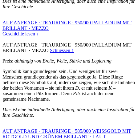
Dies ist eine individuelle Anfertigung, aber auch eine Inspiration für
Ihre Geschichte.
AUF ANFRAGE
·
TRAURINGE
·
950/000 PALLADIUM MIT
BRILLANT
·
MEZZO
Geschichte lesen ↓
AUF ANFRAGE
·
TRAURINGE
·
950/000 PALLADIUM MIT
BRILLANT
·
MEZZO
Schliessen ↑
Preis:
abhängig von Breite, Weite, Stärke und Legierung
Symbolik kann grundlegend sein. Und weniges ist für zwei
Menschen grundlegender als das gegenseitige Ja. Diese Ringe
nehmen diese Symbolik auf, indem sie zeigen, wie sich die Initialien
der beiden Vornamen – sie mit ihrem
D
, er mit seinem
K
–
zusammen einen Pilz formen. Denn
Pilz
ist auch der neue
gemeinsame Nachname.
Dies ist eine individuelle Anfertigung, aber auch eine Inspiration für
Ihre Geschichte.
AUF ANFRAGE
·
TRAURINGE
·
585/000 WEISSGOLD MIT
ROTGOLD UND GRÜNEM BRILLANT
·
LAUT