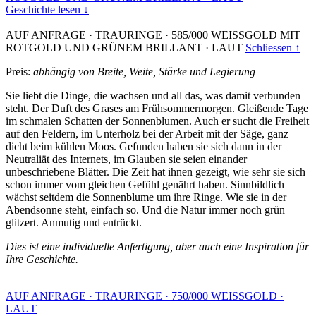
Geschichte lesen ↓
AUF ANFRAGE
·
TRAURINGE
·
585/000 WEISSGOLD MIT
ROTGOLD UND GRÜNEM BRILLANT
·
LAUT
Schliessen ↑
Preis:
abhängig von Breite, Weite, Stärke und Legierung
Sie liebt die Dinge, die wachsen und all das, was damit verbunden
steht. Der Duft des Grases am Frühsommermorgen. Gleißende Tage
im schmalen Schatten der Sonnenblumen. Auch er sucht die Freiheit
auf den Feldern, im Unterholz bei der Arbeit mit der Säge, ganz
dicht beim kühlen Moos. Gefunden haben sie sich dann in der
Neutraliät des Internets, im Glauben sie seien einander
unbeschriebene Blätter. Die Zeit hat ihnen gezeigt, wie sehr sie sich
schon immer vom gleichen Gefühl genährt haben. Sinnbildlich
wächst seitdem die Sonnenblume um ihre Ringe. Wie sie in der
Abendsonne steht, einfach so. Und die Natur immer noch grün
glitzert. Anmutig und entrückt.
Dies ist eine individuelle Anfertigung, aber auch eine Inspiration für
Ihre Geschichte.
AUF ANFRAGE
·
TRAURINGE
·
750/000 WEISSGOLD
·
LAUT