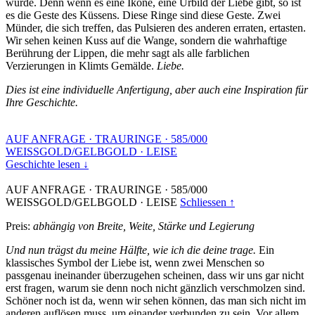
wurde. Denn wenn es eine Ikone, eine Urbild der Liebe gibt, so ist
es die Geste des Küssens. Diese Ringe sind diese Geste. Zwei
Münder, die sich treffen, das Pulsieren des anderen erraten, ertasten.
Wir sehen keinen Kuss auf die Wange, sondern die wahrhaftige
Berührung der Lippen, die mehr sagt als alle farblichen
Verzierungen in Klimts Gemälde.
Liebe.
Dies ist eine individuelle Anfertigung, aber auch eine Inspiration für
Ihre Geschichte.
AUF ANFRAGE
·
TRAURINGE
·
585/000
WEISSGOLD/GELBGOLD
·
LEISE
Geschichte lesen ↓
AUF ANFRAGE
·
TRAURINGE
·
585/000
WEISSGOLD/GELBGOLD
·
LEISE
Schliessen ↑
Preis:
abhängig von Breite, Weite, Stärke und Legierung
Und nun trägst du meine Hälfte, wie ich die deine trage.
Ein
klassisches Symbol der Liebe ist, wenn zwei Menschen so
passgenau ineinander überzugehen scheinen, dass wir uns gar nicht
erst fragen, warum sie denn noch nicht gänzlich verschmolzen sind.
Schöner noch ist da, wenn wir sehen können, das man sich nicht im
anderen auflösen muss, um einander verbunden zu sein. Vor allem,