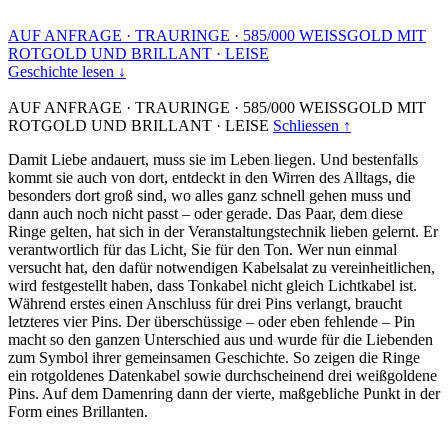
AUF ANFRAGE
·
TRAURINGE
·
585/000 WEISSGOLD MIT
ROTGOLD UND BRILLANT
·
LEISE
Geschichte lesen ↓
AUF ANFRAGE
·
TRAURINGE
·
585/000 WEISSGOLD MIT
ROTGOLD UND BRILLANT
·
LEISE
Schliessen ↑
Damit Liebe andauert, muss sie im Leben liegen. Und bestenfalls
kommt sie auch von dort, entdeckt in den Wirren des Alltags, die
besonders dort groß sind, wo alles ganz schnell gehen muss und
dann auch noch nicht passt – oder gerade. Das Paar, dem diese
Ringe gelten, hat sich in der Veranstaltungstechnik lieben gelernt. Er
verantwortlich für das Licht, Sie für den Ton. Wer nun einmal
versucht hat, den dafür notwendigen Kabelsalat zu vereinheitlichen,
wird festgestellt haben, dass Tonkabel nicht gleich Lichtkabel ist.
Während erstes einen Anschluss für drei Pins verlangt, braucht
letzteres vier Pins. Der überschüssige – oder eben fehlende – Pin
macht so den ganzen Unterschied aus und wurde für die Liebenden
zum Symbol ihrer gemeinsamen Geschichte. So zeigen die Ringe
ein rotgoldenes Datenkabel sowie durchscheinend drei weißgoldene
Pins. Auf dem Damenring dann der vierte, maßgebliche Punkt in der
Form eines Brillanten.