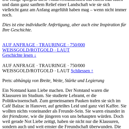
und dann ganz sanftem Relief einer Landschaft wie sie sich
vielleicht ganz am Anfang angefühlt haben mag – wenn nicht immer
noch.
Dies ist eine individuelle Anfertigung, aber auch eine Inspiration für
Ihre Geschichte.
AUF ANFRAGE
·
TRAURINGE
·
750/000
WEISSGOLD/ROTGOLD
·
LAUT
Geschichte lesen ↓
AUF ANFRAGE
·
TRAURINGE
·
750/000
WEISSGOLD/ROTGOLD
·
LAUT
Schliessen ↑
Preis:
abhängig von Breite, Weite, Stärke und Legierung
Ein Notstand kann Liebe machen. Der Notstand waren die
Klausuren im Studium. Sie studierte Lehramt, er die
Politikwissenschaft. Zum gemeinsamen Pauken trafen sie sich im
Café Balzac in Hanover, auf geteiltes Leid und ganz viel Kaffee. Sie
wollten nichts voneinander als Freunde-Sein. Sie waren einander in
der
friendzone
, wie die jüngeren von uns behaupten würden. Doch
weil gerade Not Liebe zeitigt, haben sie nicht nur die Klausuren,
sondern auch und weit ernster die Freundschaft überwunden. Die