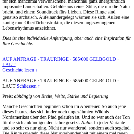
für sich manchmal verwunschene, manchmal ganz unergründlich
imposante Landschaften. Gebilde aus reiner Stille, die nur die Natur
bricht, und einem Soundtrack fürs Lieben. Diese Ringe sind
genauso archaisch. Aufeinandergelegt wärmen sie sich. Außen eine
kantig raue Oberflächenstruktur, die diesen ungezwungenen
Lebensrhythmus anzeichnet.
Dies ist eine individuelle Anfertigung, aber auch eine Inspiration für
Ihre Geschichte.
AUF ANFRAGE
·
TRAURINGE
·
585/000 GELBGOLD
·
LAUT
Geschichte lesen ↓
AUF ANFRAGE
·
TRAURINGE
·
585/000 GELBGOLD
·
LAUT
Schliessen ↑
Preis:
abhängig von Breite, Weite, Stärke und Legierung
Manche Geschichten beginnen schon im Abenteuer. So auch jene
dieses Paares, das sich in der noch ungezähmten Wildnis
Nordamerikas über den Pfad gelaufen ist. Und so war auch der Ton
für die sich ankündigenden Jahre gesetzt.
Natur.
In jeder Variante
und so sehr es nur ging. Nicht nur wandernd, sondern auch segelnd.
Die Ringe spiegeln diese Naturverbundenheit mit einem mal rauen