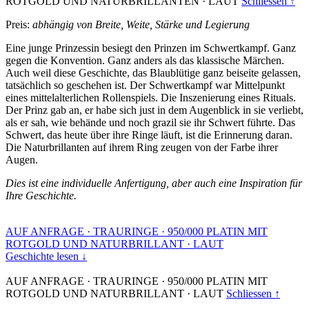
ROTGOLD UND NATURBRILLANTEN
·
LAUT
Schliessen ↑
Preis:
abhängig von Breite, Weite, Stärke und Legierung
Eine junge Prinzessin besiegt den Prinzen im Schwertkampf. Ganz
gegen die Konvention. Ganz anders als das klassische Märchen.
Auch weil diese Geschichte, das Blaublütige ganz beiseite gelassen,
tatsächlich so geschehen ist. Der Schwertkampf war Mittelpunkt
eines mittelalterlichen Rollenspiels. Die Inszenierung eines Rituals.
Der Prinz gab an, er habe sich just in dem Augenblick in sie verliebt,
als er sah, wie behände und noch grazil sie ihr Schwert führte. Das
Schwert, das heute über ihre Ringe läuft, ist die Erinnerung daran.
Die Naturbrillanten auf ihrem Ring zeugen von der Farbe ihrer
Augen.
Dies ist eine individuelle Anfertigung, aber auch eine Inspiration für
Ihre Geschichte.
AUF ANFRAGE
·
TRAURINGE
·
950/000 PLATIN MIT
ROTGOLD UND NATURBRILLANT
·
LAUT
Geschichte lesen ↓
AUF ANFRAGE
·
TRAURINGE
·
950/000 PLATIN MIT
ROTGOLD UND NATURBRILLANT
·
LAUT
Schliessen ↑