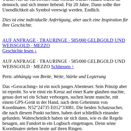
dennoch, und sich immer liebend. Für 20 Jahre. Dann sollte ihre
Unendlichkeit als Symbol verewigt werden. Endlich.
Dies ist eine individuelle Anfertigung, aber auch eine Inspiration für
Ihre Geschichte.
AUF ANFRAGE
·
TRAURINGE
·
585/000 GELBGOLD UND
WEISSGOLD
·
MEZZO
Geschichte lesen ↓
AUF ANFRAGE
·
TRAURINGE
·
585/000 GELBGOLD UND
WEISSGOLD
·
MEZZO
Schliessen ↑
Preis:
abhängig von Breite, Weite, Stärke und Legierung
Das »Geocaching« ist ein noch junges Abenteuer. Sein Prinzip aber
ist erprobt. So wie einst ein Kreuz auf einer Karte glauben machte,
genau dort sei ein Schatz verborgen, suchen heute manche, mit
einem GPS-Gerät in der Hand, nach dem Geheimnis von
Koordinaten. N52°24735 E012°33081. Die beiden Schatzsucher,
die nach diesem Punkt suchten, haben dort schließlich einander
gefunden. Wahrscheinlich haben sie sich dann, wie es die Regeln
besagen, am Fundort in ein Logbuch eingetragen. Denn seine
Koordinaten stehen heute auf ihren Ringen.