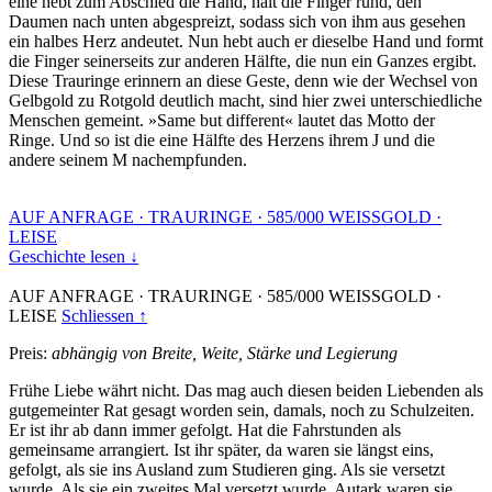
eine hebt zum Abschied die Hand, hält die Finger rund, den
Daumen nach unten abgespreizt, sodass sich von ihm aus gesehen
ein halbes Herz andeutet. Nun hebt auch er dieselbe Hand und formt
die Finger seinerseits zur anderen Hälfte, die nun ein Ganzes ergibt.
Diese Trauringe erinnern an diese Geste, denn wie der Wechsel von
Gelbgold zu Rotgold deutlich macht, sind hier zwei unterschiedliche
Menschen gemeint. »Same but different« lautet das Motto der
Ringe. Und so ist die eine Hälfte des Herzens ihrem J und die
andere seinem M nachempfunden.
AUF ANFRAGE
·
TRAURINGE
·
585/000 WEISSGOLD
·
LEISE
Geschichte lesen ↓
AUF ANFRAGE
·
TRAURINGE
·
585/000 WEISSGOLD
·
LEISE
Schliessen ↑
Preis:
abhängig von Breite, Weite, Stärke und Legierung
Frühe Liebe währt nicht. Das mag auch diesen beiden Liebenden als
gutgemeinter Rat gesagt worden sein, damals, noch zu Schulzeiten.
Er ist ihr ab dann immer gefolgt. Hat die Fahrstunden als
gemeinsame arrangiert. Ist ihr später, da waren sie längst eins,
gefolgt, als sie ins Ausland zum Studieren ging. Als sie versetzt
wurde. Als sie ein zweites Mal versetzt wurde. Autark waren sie