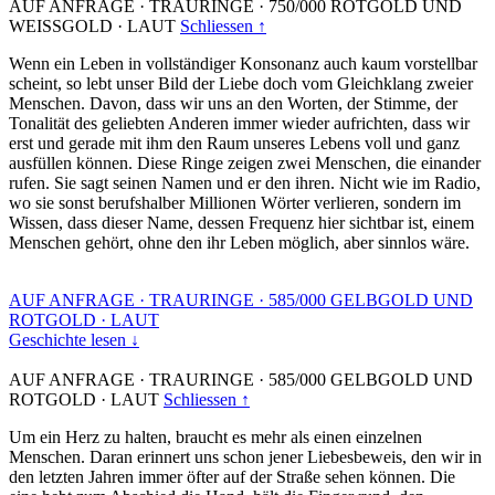
AUF ANFRAGE
·
TRAURINGE
·
750/000 ROTGOLD UND
WEISSGOLD
·
LAUT
Schliessen ↑
Wenn ein Leben in vollständiger Konsonanz auch kaum vorstellbar
scheint, so lebt unser Bild der Liebe doch vom Gleichklang zweier
Menschen. Davon, dass wir uns an den Worten, der Stimme, der
Tonalität des geliebten Anderen immer wieder aufrichten, dass wir
erst und gerade mit ihm den Raum unseres Lebens voll und ganz
ausfüllen können. Diese Ringe zeigen zwei Menschen, die einander
rufen. Sie sagt seinen Namen und er den ihren. Nicht wie im Radio,
wo sie sonst berufshalber Millionen Wörter verlieren, sondern im
Wissen, dass dieser Name, dessen Frequenz hier sichtbar ist, einem
Menschen gehört, ohne den ihr Leben möglich, aber sinnlos wäre.
AUF ANFRAGE
·
TRAURINGE
·
585/000 GELBGOLD UND
ROTGOLD
·
LAUT
Geschichte lesen ↓
AUF ANFRAGE
·
TRAURINGE
·
585/000 GELBGOLD UND
ROTGOLD
·
LAUT
Schliessen ↑
Um ein Herz zu halten, braucht es mehr als einen einzelnen
Menschen. Daran erinnert uns schon jener Liebesbeweis, den wir in
den letzten Jahren immer öfter auf der Straße sehen können. Die