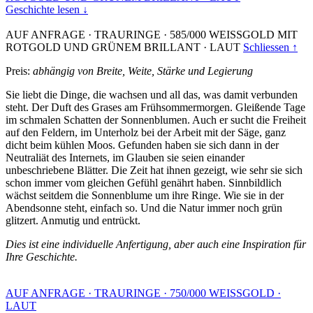
Geschichte lesen ↓
AUF ANFRAGE
·
TRAURINGE
·
585/000 WEISSGOLD MIT
ROTGOLD UND GRÜNEM BRILLANT
·
LAUT
Schliessen ↑
Preis:
abhängig von Breite, Weite, Stärke und Legierung
Sie liebt die Dinge, die wachsen und all das, was damit verbunden
steht. Der Duft des Grases am Frühsommermorgen. Gleißende Tage
im schmalen Schatten der Sonnenblumen. Auch er sucht die Freiheit
auf den Feldern, im Unterholz bei der Arbeit mit der Säge, ganz
dicht beim kühlen Moos. Gefunden haben sie sich dann in der
Neutraliät des Internets, im Glauben sie seien einander
unbeschriebene Blätter. Die Zeit hat ihnen gezeigt, wie sehr sie sich
schon immer vom gleichen Gefühl genährt haben. Sinnbildlich
wächst seitdem die Sonnenblume um ihre Ringe. Wie sie in der
Abendsonne steht, einfach so. Und die Natur immer noch grün
glitzert. Anmutig und entrückt.
Dies ist eine individuelle Anfertigung, aber auch eine Inspiration für
Ihre Geschichte.
AUF ANFRAGE
·
TRAURINGE
·
750/000 WEISSGOLD
·
LAUT