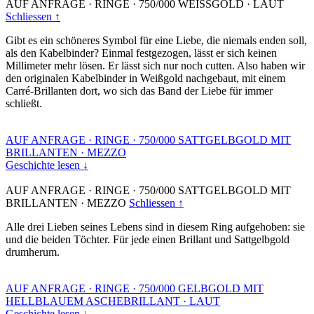
AUF ANFRAGE
·
RINGE
·
750/000 WEISSGOLD
·
LAUT
Schliessen ↑
Gibt es ein schöneres Symbol für eine Liebe, die niemals enden soll,
als den Kabelbinder? Einmal festgezogen, lässt er sich keinen
Millimeter mehr lösen. Er lässt sich nur noch cutten. Also haben wir
den originalen Kabelbinder in Weißgold nachgebaut, mit einem
Carré-Brillanten dort, wo sich das Band der Liebe für immer
schließt.
AUF ANFRAGE
·
RINGE
·
750/000 SATTGELBGOLD MIT
BRILLANTEN
·
MEZZO
Geschichte lesen ↓
AUF ANFRAGE
·
RINGE
·
750/000 SATTGELBGOLD MIT
BRILLANTEN
·
MEZZO
Schliessen ↑
Alle drei Lieben seines Lebens sind in diesem Ring aufgehoben: sie
und die beiden Töchter. Für jede einen Brillant und Sattgelbgold
drumherum.
AUF ANFRAGE
·
RINGE
·
750/000 GELBGOLD MIT
HELLBLAUEM ASCHEBRILLANT
·
LAUT
Geschichte lesen ↓