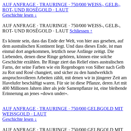
AUF ANFRAGE
·
TRAURINGE
·
750/000 WEISS-, GELB-,
ROT- UND ROSÉGOLD
·
LAUT
Geschichte lesen ↓
AUF ANFRAGE
·
TRAURINGE
·
750/000 WEISS-, GELB-,
ROT- UND ROSÉGOLD
·
LAUT
Schliessen ↑
Es könnte sein, dass das Ende der Welt, von hier aus gesehen, auf
dem australischen Kontinent liegt. Und dass dieses Ende, ist man
einmal dort angekommen, letztlich neue Anfänge zeitigt. Die
Liebenden, denen diese Ringe gehören, können eine solche
Geschichte erzählen. Ihr Ringe ziert das Relief eines australischen
Farns, der seine Farben wie ein Regenbogen von Silber nach Gelb
zu Rot und Rosé changiert, und sicher zu den handwerklich
anspruchsvolleren Arbeiten zählt, mit denen wir in jüngerer Zeit am
Havelufer beschäftigt waren. Für sie ist diese Pflanze, deren Art mit
400 Millionen Jahren älter als jede Samenpflanze ist, eine bleibende
Erinnerung an jenes »down under«.
AUF ANFRAGE
·
TRAURINGE
·
750/000 GELBGOLD MIT
WEISSGOLD
·
LAUT
Geschichte lesen ↓
AUF ANFRAGE
·
TRAURINGE
·
750/000 GELBGOLD MIT