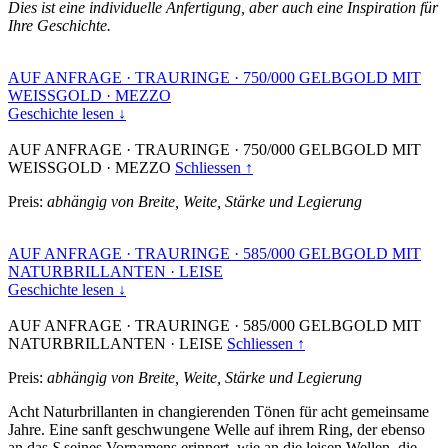
Dies ist eine individuelle Anfertigung, aber auch eine Inspiration für
Ihre Geschichte.
AUF ANFRAGE
·
TRAURINGE
·
750/000 GELBGOLD MIT
WEISSGOLD
·
MEZZO
Geschichte lesen ↓
AUF ANFRAGE
·
TRAURINGE
·
750/000 GELBGOLD MIT
WEISSGOLD
·
MEZZO
Schliessen ↑
Preis:
abhängig von Breite, Weite, Stärke und Legierung
AUF ANFRAGE
·
TRAURINGE
·
585/000 GELBGOLD MIT
NATURBRILLANTEN
·
LEISE
Geschichte lesen ↓
AUF ANFRAGE
·
TRAURINGE
·
585/000 GELBGOLD MIT
NATURBRILLANTEN
·
LEISE
Schliessen ↑
Preis:
abhängig von Breite, Weite, Stärke und Legierung
Acht Naturbrillanten in changierenden Tönen für acht gemeinsame
Jahre. Eine sanft geschwungene Welle auf ihrem Ring, der ebenso
an das
S
seines Vornamens erinnert, wie an die leisen Wellen, die