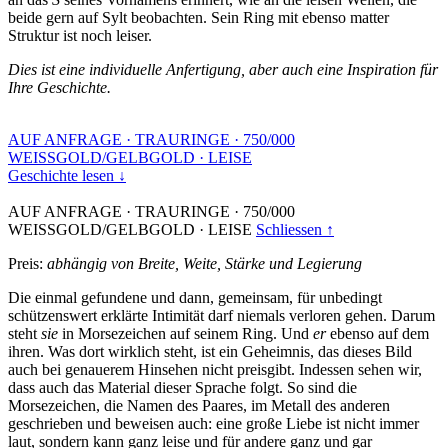
beide gern auf Sylt beobachten. Sein Ring mit ebenso matter
Struktur ist noch leiser.
Dies ist eine individuelle Anfertigung, aber auch eine Inspiration für
Ihre Geschichte.
AUF ANFRAGE
·
TRAURINGE
·
750/000
WEISSGOLD/GELBGOLD
·
LEISE
Geschichte lesen ↓
AUF ANFRAGE
·
TRAURINGE
·
750/000
WEISSGOLD/GELBGOLD
·
LEISE
Schliessen ↑
Preis:
abhängig von Breite, Weite, Stärke und Legierung
Die einmal gefundene und dann, gemeinsam, für unbedingt
schützenswert erklärte Intimität darf niemals verloren gehen. Darum
steht
sie
in Morsezeichen auf seinem Ring. Und
er
ebenso auf dem
ihren. Was dort wirklich steht, ist ein Geheimnis, das dieses Bild
auch bei genauerem Hinsehen nicht preisgibt. Indessen sehen wir,
dass auch das Material dieser Sprache folgt. So sind die
Morsezeichen, die Namen des Paares, im Metall des anderen
geschrieben und beweisen auch: eine große Liebe ist nicht immer
laut, sondern kann ganz leise und für andere ganz und gar