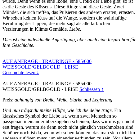
wurde. Denn wenn es eine Ikone, eine Urbild der Liebe gibt, so ist
es die Geste des Küssens. Diese Ringe sind diese Geste. Zwei
Münder, die sich treffen, das Pulsieren des anderen erraten, ertasten.
Wir sehen keinen Kuss auf die Wange, sondern die wahrhaftige
Berührung der Lippen, die mehr sagt als alle farblichen
Verzierungen in Klimts Gemälde.
Liebe.
Dies ist eine individuelle Anfertigung, aber auch eine Inspiration für
Ihre Geschichte.
AUF ANFRAGE
·
TRAURINGE
·
585/000
WEISSGOLD/GELBGOLD
·
LEISE
Geschichte lesen ↓
AUF ANFRAGE
·
TRAURINGE
·
585/000
WEISSGOLD/GELBGOLD
·
LEISE
Schliessen ↑
Preis:
abhängig von Breite, Weite, Stärke und Legierung
Und nun trägst du meine Hälfte, wie ich die deine trage.
Ein
klassisches Symbol der Liebe ist, wenn zwei Menschen so
passgenau ineinander überzugehen scheinen, dass wir uns gar nicht
erst fragen, warum sie denn noch nicht gänzlich verschmolzen sind.
Schöner noch ist da, wenn wir sehen können, das man sich nicht im
anderen auflösen muss, um einander verbunden zu sein. Vor allem,