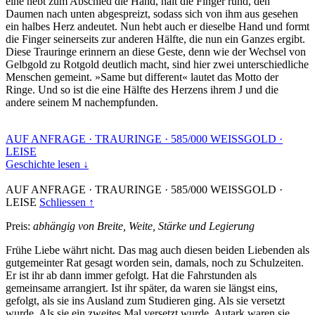
eine hebt zum Abschied die Hand, hält die Finger rund, den
Daumen nach unten abgespreizt, sodass sich von ihm aus gesehen
ein halbes Herz andeutet. Nun hebt auch er dieselbe Hand und formt
die Finger seinerseits zur anderen Hälfte, die nun ein Ganzes ergibt.
Diese Trauringe erinnern an diese Geste, denn wie der Wechsel von
Gelbgold zu Rotgold deutlich macht, sind hier zwei unterschiedliche
Menschen gemeint. »Same but different« lautet das Motto der
Ringe. Und so ist die eine Hälfte des Herzens ihrem J und die
andere seinem M nachempfunden.
AUF ANFRAGE
·
TRAURINGE
·
585/000 WEISSGOLD
·
LEISE
Geschichte lesen ↓
AUF ANFRAGE
·
TRAURINGE
·
585/000 WEISSGOLD
·
LEISE
Schliessen ↑
Preis:
abhängig von Breite, Weite, Stärke und Legierung
Frühe Liebe währt nicht. Das mag auch diesen beiden Liebenden als
gutgemeinter Rat gesagt worden sein, damals, noch zu Schulzeiten.
Er ist ihr ab dann immer gefolgt. Hat die Fahrstunden als
gemeinsame arrangiert. Ist ihr später, da waren sie längst eins,
gefolgt, als sie ins Ausland zum Studieren ging. Als sie versetzt
wurde. Als sie ein zweites Mal versetzt wurde. Autark waren sie