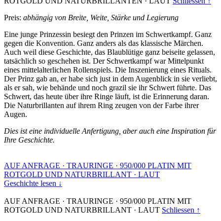
ROTGOLD UND NATURBRILLANTEN
·
LAUT
Schliessen ↑
Preis:
abhängig von Breite, Weite, Stärke und Legierung
Eine junge Prinzessin besiegt den Prinzen im Schwertkampf. Ganz
gegen die Konvention. Ganz anders als das klassische Märchen.
Auch weil diese Geschichte, das Blaublütige ganz beiseite gelassen,
tatsächlich so geschehen ist. Der Schwertkampf war Mittelpunkt
eines mittelalterlichen Rollenspiels. Die Inszenierung eines Rituals.
Der Prinz gab an, er habe sich just in dem Augenblick in sie verliebt,
als er sah, wie behände und noch grazil sie ihr Schwert führte. Das
Schwert, das heute über ihre Ringe läuft, ist die Erinnerung daran.
Die Naturbrillanten auf ihrem Ring zeugen von der Farbe ihrer
Augen.
Dies ist eine individuelle Anfertigung, aber auch eine Inspiration für
Ihre Geschichte.
AUF ANFRAGE
·
TRAURINGE
·
950/000 PLATIN MIT
ROTGOLD UND NATURBRILLANT
·
LAUT
Geschichte lesen ↓
AUF ANFRAGE
·
TRAURINGE
·
950/000 PLATIN MIT
ROTGOLD UND NATURBRILLANT
·
LAUT
Schliessen ↑