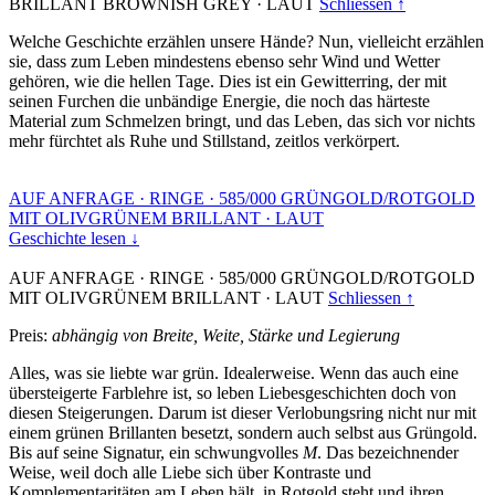
BRILLANT BROWNISH GREY
·
LAUT
Schliessen ↑
Welche Geschichte erzählen unsere Hände? Nun, vielleicht erzählen
sie, dass zum Leben mindestens ebenso sehr Wind und Wetter
gehören, wie die hellen Tage. Dies ist ein Gewitterring, der mit
seinen Furchen die unbändige Energie, die noch das härteste
Material zum Schmelzen bringt, und das Leben, das sich vor nichts
mehr fürchtet als Ruhe und Stillstand, zeitlos verkörpert.
AUF ANFRAGE
·
RINGE
·
585/000 GRÜNGOLD/ROTGOLD
MIT OLIVGRÜNEM BRILLANT
·
LAUT
Geschichte lesen ↓
AUF ANFRAGE
·
RINGE
·
585/000 GRÜNGOLD/ROTGOLD
MIT OLIVGRÜNEM BRILLANT
·
LAUT
Schliessen ↑
Preis:
abhängig von Breite, Weite, Stärke und Legierung
Alles, was sie liebte war grün. Idealerweise. Wenn das auch eine
übersteigerte Farblehre ist, so leben Liebesgeschichten doch von
diesen Steigerungen. Darum ist dieser Verlobungsring nicht nur mit
einem grünen Brillanten besetzt, sondern auch selbst aus Grüngold.
Bis auf seine Signatur, ein schwungvolles
M
. Das bezeichnender
Weise, weil doch alle Liebe sich über Kontraste und
Komplementaritäten am Leben hält, in Rotgold steht und ihren