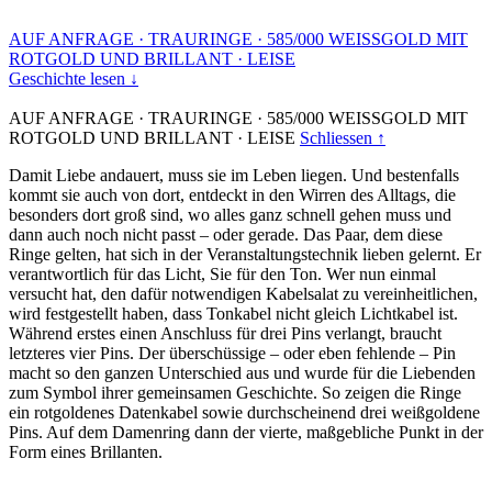
AUF ANFRAGE
·
TRAURINGE
·
585/000 WEISSGOLD MIT
ROTGOLD UND BRILLANT
·
LEISE
Geschichte lesen ↓
AUF ANFRAGE
·
TRAURINGE
·
585/000 WEISSGOLD MIT
ROTGOLD UND BRILLANT
·
LEISE
Schliessen ↑
Damit Liebe andauert, muss sie im Leben liegen. Und bestenfalls
kommt sie auch von dort, entdeckt in den Wirren des Alltags, die
besonders dort groß sind, wo alles ganz schnell gehen muss und
dann auch noch nicht passt – oder gerade. Das Paar, dem diese
Ringe gelten, hat sich in der Veranstaltungstechnik lieben gelernt. Er
verantwortlich für das Licht, Sie für den Ton. Wer nun einmal
versucht hat, den dafür notwendigen Kabelsalat zu vereinheitlichen,
wird festgestellt haben, dass Tonkabel nicht gleich Lichtkabel ist.
Während erstes einen Anschluss für drei Pins verlangt, braucht
letzteres vier Pins. Der überschüssige – oder eben fehlende – Pin
macht so den ganzen Unterschied aus und wurde für die Liebenden
zum Symbol ihrer gemeinsamen Geschichte. So zeigen die Ringe
ein rotgoldenes Datenkabel sowie durchscheinend drei weißgoldene
Pins. Auf dem Damenring dann der vierte, maßgebliche Punkt in der
Form eines Brillanten.