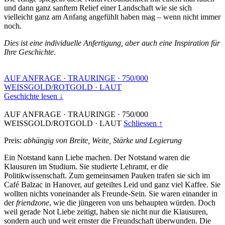
und dann ganz sanftem Relief einer Landschaft wie sie sich
vielleicht ganz am Anfang angefühlt haben mag – wenn nicht immer
noch.
Dies ist eine individuelle Anfertigung, aber auch eine Inspiration für
Ihre Geschichte.
AUF ANFRAGE
·
TRAURINGE
·
750/000
WEISSGOLD/ROTGOLD
·
LAUT
Geschichte lesen ↓
AUF ANFRAGE
·
TRAURINGE
·
750/000
WEISSGOLD/ROTGOLD
·
LAUT
Schliessen ↑
Preis:
abhängig von Breite, Weite, Stärke und Legierung
Ein Notstand kann Liebe machen. Der Notstand waren die
Klausuren im Studium. Sie studierte Lehramt, er die
Politikwissenschaft. Zum gemeinsamen Pauken trafen sie sich im
Café Balzac in Hanover, auf geteiltes Leid und ganz viel Kaffee. Sie
wollten nichts voneinander als Freunde-Sein. Sie waren einander in
der
friendzone
, wie die jüngeren von uns behaupten würden. Doch
weil gerade Not Liebe zeitigt, haben sie nicht nur die Klausuren,
sondern auch und weit ernster die Freundschaft überwunden. Die