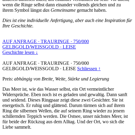
wenn die Ringe selbst dann einander vollends gleichen und zu
ihrem Symbol längst
das Gemeinsame
gemacht haben.
Dies ist eine individuelle Anfertigung, aber auch eine Inspiration für
Ihre Geschichte.
AUF ANFRAGE
·
TRAURINGE
·
750/000
GELBGOLD/WEISSGOLD
·
LEISE
Geschichte lesen ↓
AUF ANFRAGE
·
TRAURINGE
·
750/000
GELBGOLD/WEISSGOLD
·
LEISE
Schliessen ↑
Preis:
abhängig von Breite, Weite, Stärke und Legierung
Das Meer ist, wie das Wasser selbst, ein Ort vermeintlicher
Widersprüche. Eben noch ist es geladen und gewaltig. Dann sanft
und seidend. Dieses Ringpaar zeigt diese zwei Gesichter. Sie ist
energetisch. Er ruhig und glättend. Darum türmen sich auf ihrem
Ring die silbernen Wellen, die auf seinem Ring wieder zu jenem
schillernden Teppich werden. Die Ostsee, unser nächstes Meer, ist
für beide der Rückzug aus dem Alltag. Und der Ort, wo sich die
Liebe sammelt.