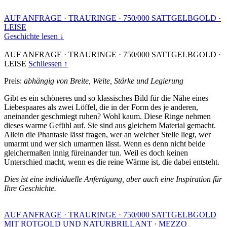
AUF ANFRAGE
·
TRAURINGE
·
750/000 SATTGELBGOLD
·
LEISE
Geschichte lesen ↓
AUF ANFRAGE
·
TRAURINGE
·
750/000 SATTGELBGOLD
·
LEISE
Schliessen ↑
Preis:
abhängig von Breite, Weite, Stärke und Legierung
Gibt es ein schöneres und so klassisches Bild für die Nähe eines
Liebespaares als zwei Löffel, die in der Form des je anderen,
aneinander geschmiegt ruhen? Wohl kaum. Diese Ringe nehmen
dieses warme Gefühl auf. Sie sind aus gleichem Material gemacht.
Allein die Phantasie lässt fragen, wer an welcher Stelle liegt, wer
umarmt und wer sich umarmen lässt. Wenn es denn nicht beide
gleichermaßen innig füreinander tun. Weil es doch keinen
Unterschied macht, wenn es die reine Wärme ist, die dabei entsteht.
Dies ist eine individuelle Anfertigung, aber auch eine Inspiration für
Ihre Geschichte.
AUF ANFRAGE
·
TRAURINGE
·
750/000 SATTGELBGOLD
MIT ROTGOLD UND NATURBRILLANT
·
MEZZO