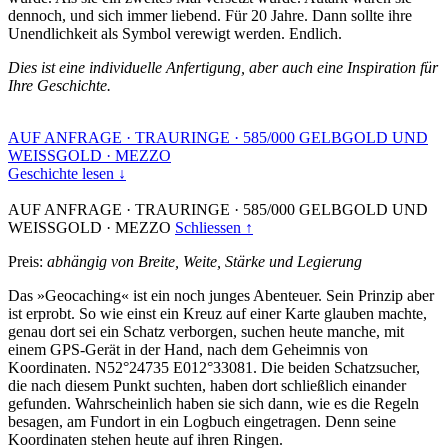
dennoch, und sich immer liebend. Für 20 Jahre. Dann sollte ihre
Unendlichkeit als Symbol verewigt werden. Endlich.
Dies ist eine individuelle Anfertigung, aber auch eine Inspiration für
Ihre Geschichte.
AUF ANFRAGE
·
TRAURINGE
·
585/000 GELBGOLD UND
WEISSGOLD
·
MEZZO
Geschichte lesen ↓
AUF ANFRAGE
·
TRAURINGE
·
585/000 GELBGOLD UND
WEISSGOLD
·
MEZZO
Schliessen ↑
Preis:
abhängig von Breite, Weite, Stärke und Legierung
Das »Geocaching« ist ein noch junges Abenteuer. Sein Prinzip aber
ist erprobt. So wie einst ein Kreuz auf einer Karte glauben machte,
genau dort sei ein Schatz verborgen, suchen heute manche, mit
einem GPS-Gerät in der Hand, nach dem Geheimnis von
Koordinaten. N52°24735 E012°33081. Die beiden Schatzsucher,
die nach diesem Punkt suchten, haben dort schließlich einander
gefunden. Wahrscheinlich haben sie sich dann, wie es die Regeln
besagen, am Fundort in ein Logbuch eingetragen. Denn seine
Koordinaten stehen heute auf ihren Ringen.