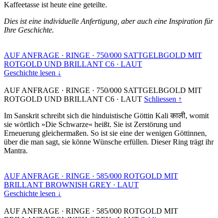
Kaffeetasse ist heute eine geteilte.
Dies ist eine individuelle Anfertigung, aber auch eine Inspiration für
Ihre Geschichte.
AUF ANFRAGE
·
RINGE
·
750/000 SATTGELBGOLD MIT
ROTGOLD UND BRILLANT C6
·
LAUT
Geschichte lesen ↓
AUF ANFRAGE
·
RINGE
·
750/000 SATTGELBGOLD MIT
ROTGOLD UND BRILLANT C6
·
LAUT
Schliessen ↑
Im Sanskrit schreibt sich die hinduistische Göttin Kali काली, womit
sie wörtlich »Die Schwarze« heißt. Sie ist Zerstörung und
Erneuerung gleichermaßen. So ist sie eine der wenigen Göttinnen,
über die man sagt, sie könne Wünsche erfüllen. Dieser Ring trägt ihr
Mantra.
AUF ANFRAGE
·
RINGE
·
585/000 ROTGOLD MIT
BRILLANT BROWNISH GREY
·
LAUT
Geschichte lesen ↓
AUF ANFRAGE
·
RINGE
·
585/000 ROTGOLD MIT