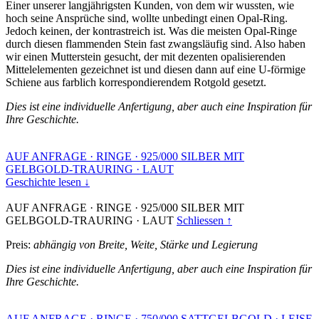
Einer unserer langjährigsten Kunden, von dem wir wussten, wie
hoch seine Ansprüche sind, wollte unbedingt einen Opal-Ring.
Jedoch keinen, der kontrastreich ist. Was die meisten Opal-Ringe
durch diesen flammenden Stein fast zwangsläufig sind. Also haben
wir einen Mutterstein gesucht, der mit dezenten opalisierenden
Mittelelementen gezeichnet ist und diesen dann auf eine U-förmige
Schiene aus farblich korrespondierendem Rotgold gesetzt.
Dies ist eine individuelle Anfertigung, aber auch eine Inspiration für
Ihre Geschichte.
AUF ANFRAGE
·
RINGE
·
925/000 SILBER MIT
GELBGOLD-TRAURING
·
LAUT
Geschichte lesen ↓
AUF ANFRAGE
·
RINGE
·
925/000 SILBER MIT
GELBGOLD-TRAURING
·
LAUT
Schliessen ↑
Preis:
abhängig von Breite, Weite, Stärke und Legierung
Dies ist eine individuelle Anfertigung, aber auch eine Inspiration für
Ihre Geschichte.
AUF ANFRAGE
·
RINGE
·
750/000 SATTGELBGOLD
·
LEISE