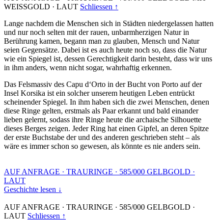
WEISSGOLD
·
LAUT
Schliessen ↑
Lange nachdem die Menschen sich in Städten niedergelassen hatten
und nur noch selten mit der rauen, unbarmherzigen Natur in
Berührung kamen, begann man zu glauben, Mensch und Natur
seien Gegensätze. Dabei ist es auch heute noch so, dass die Natur
wie ein Spiegel ist, dessen Gerechtigkeit darin besteht, dass wir uns
in ihm anders, wenn nicht sogar, wahrhaftig erkennen.
Das Felsmassiv des Capu d‘Orto in der Bucht von Porto auf der
Insel Korsika ist ein solcher unserem heutigen Leben entrückt
scheinender Spiegel. In ihm haben sich die zwei Menschen, denen
diese Ringe gelten, erstmals als Paar erkannt und bald einander
lieben gelernt, sodass ihre Ringe heute die archaische Silhouette
dieses Berges zeigen. Jeder Ring hat einen Gipfel, an deren Spitze
der erste Buchstabe der und des anderen geschrieben steht – als
wäre es immer schon so gewesen, als könnte es nie anders sein.
AUF ANFRAGE
·
TRAURINGE
·
585/000 GELBGOLD
·
LAUT
Geschichte lesen ↓
AUF ANFRAGE
·
TRAURINGE
·
585/000 GELBGOLD
·
LAUT
Schliessen ↑