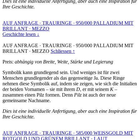
Dies ist eine individuelle Anfertigung, aber auch eine Inspiration für
Ihre Geschichte.
AUF ANFRAGE
·
TRAURINGE
·
950/000 PALLADIUM MIT
BRILLANT
·
MEZZO
Geschichte lesen ↓
AUF ANFRAGE
·
TRAURINGE
·
950/000 PALLADIUM MIT
BRILLANT
·
MEZZO
Schliessen ↑
Preis:
abhängig von Breite, Weite, Stärke und Legierung
Symbolik kann grundlegend sein. Und weniges ist für zwei
Menschen grundlegender als das gegenseitige Ja. Diese Ringe
nehmen diese Symbolik auf, indem sie zeigen, wie sich die Initialien
der beiden Vornamen – sie mit ihrem
D
, er mit seinem
K
–
zusammen einen Pilz formen. Denn
Pilz
ist auch der neue
gemeinsame Nachname.
Dies ist eine individuelle Anfertigung, aber auch eine Inspiration für
Ihre Geschichte.
AUF ANFRAGE
·
TRAURINGE
·
585/000 WEISSGOLD MIT
ROTGOLD UND GRÜNEM BRILLANT
·
LAUT