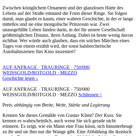
Zwischen königlichem Ornament und der glanzlosen Härte des
Lebens auf der Straße entstand die Form dieser Ringe. Sie folgen
damit, man glaubt es kaum, einer wahren Geschichte, in der er lange
mittellos und sie eine mongolische Prinzessin war. Zwei
unausgefüllte Leben fanden darin, in der für unsere Gesellschaft
größtmöglichen Distanz, ihren Anfang. Dabei ist heute wenig davon
sichtbar. Wer würde auch glauben, dass ein solches Märchen eines
Tages von einem erzählt wird, der sonst halsbrecherische
Autobahnszenen fürs Kino inszeniert?
AUF ANFRAGE
·
TRAURINGE
·
750/000
WEISSGOLD/ROTGOLD
·
MEZZO
Geschichte lesen ↓
AUF ANFRAGE
·
TRAURINGE
·
750/000
WEISSGOLD/ROTGOLD
·
MEZZO
Schliessen ↑
Preis:
abhängig von Breite, Weite, Stärke und Legierung
Kennen Sie dieses Gemälde von Gustav Klimt?
Der Kuss.
Sie
kennen es wahrscheinlich, auch wenn Sie sich gerade nicht
erinnern. Es zeigt, wie ein Mann eine Frau küsst, sich hinunterbeugt
zu ihr und sie ihm nur die Wange gibt. Eine Abbildung die ikonisch