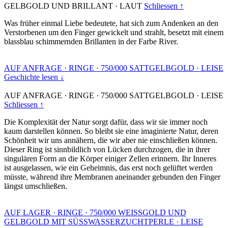
GELBGOLD UND BRILLANT
·
LAUT
Schliessen ↑
Was früher einmal Liebe bedeutete, hat sich zum Andenken an den
Verstorbenen um den Finger gewickelt und strahlt, besetzt mit einem
blassblau schimmernden Brillanten in der Farbe River.
AUF ANFRAGE
·
RINGE
·
750/000 SATTGELBGOLD
·
LEISE
Geschichte lesen ↓
AUF ANFRAGE
·
RINGE
·
750/000 SATTGELBGOLD
·
LEISE
Schliessen ↑
Die Komplexität der Natur sorgt dafür, dass wir sie immer noch
kaum darstellen können. So bleibt sie eine imaginierte Natur, deren
Schönheit wir uns annähern, die wir aber nie einschließen können.
Dieser Ring ist sinnbildlich von Lücken durchzogen, die in ihrer
singulären Form an die Körper einiger Zellen erinnern. Ihr Inneres
ist ausgelassen, wie ein Geheimnis, das erst noch gelüftet werden
müsste, während ihre Membranen aneinander gebunden den Finger
längst umschließen.
AUF LAGER
·
RINGE
·
750/000 WEISSGOLD UND
GELBGOLD MIT SÜSSWASSERZUCHTPERLE
·
LEISE