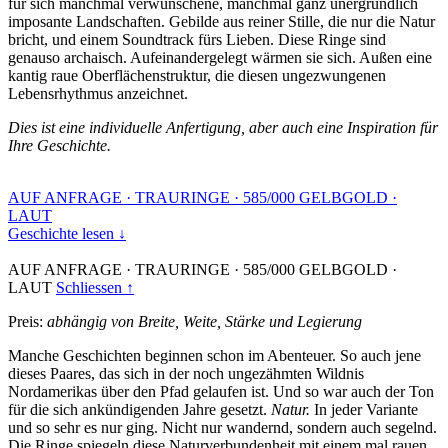
für sich manchmal verwunschene, manchmal ganz unergründlich
imposante Landschaften. Gebilde aus reiner Stille, die nur die Natur
bricht, und einem Soundtrack fürs Lieben. Diese Ringe sind
genauso archaisch. Aufeinandergelegt wärmen sie sich. Außen eine
kantig raue Oberflächenstruktur, die diesen ungezwungenen
Lebensrhythmus anzeichnet.
Dies ist eine individuelle Anfertigung, aber auch eine Inspiration für
Ihre Geschichte.
AUF ANFRAGE
·
TRAURINGE
·
585/000 GELBGOLD
·
LAUT
Geschichte lesen ↓
AUF ANFRAGE
·
TRAURINGE
·
585/000 GELBGOLD
·
LAUT
Schliessen ↑
Preis:
abhängig von Breite, Weite, Stärke und Legierung
Manche Geschichten beginnen schon im Abenteuer. So auch jene
dieses Paares, das sich in der noch ungezähmten Wildnis
Nordamerikas über den Pfad gelaufen ist. Und so war auch der Ton
für die sich ankündigenden Jahre gesetzt.
Natur.
In jeder Variante
und so sehr es nur ging. Nicht nur wandernd, sondern auch segelnd.
Die Ringe spiegeln diese Naturverbundenheit mit einem mal rauen