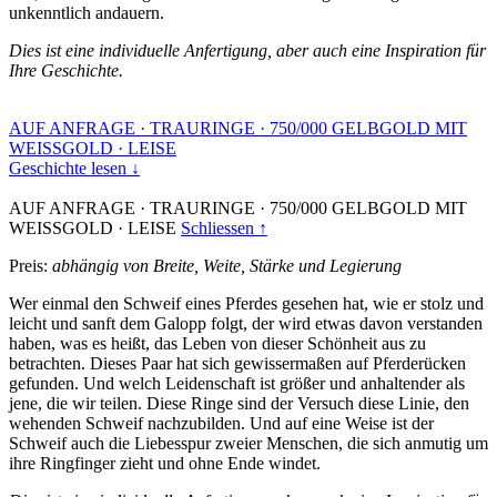
unkenntlich andauern.
Dies ist eine individuelle Anfertigung, aber auch eine Inspiration für
Ihre Geschichte.
AUF ANFRAGE
·
TRAURINGE
·
750/000 GELBGOLD MIT
WEISSGOLD
·
LEISE
Geschichte lesen ↓
AUF ANFRAGE
·
TRAURINGE
·
750/000 GELBGOLD MIT
WEISSGOLD
·
LEISE
Schliessen ↑
Preis:
abhängig von Breite, Weite, Stärke und Legierung
Wer einmal den Schweif eines Pferdes gesehen hat, wie er stolz und
leicht und sanft dem Galopp folgt, der wird etwas davon verstanden
haben, was es heißt, das Leben von dieser Schönheit aus zu
betrachten. Dieses Paar hat sich gewissermaßen auf Pferderücken
gefunden. Und welch Leidenschaft ist größer und anhaltender als
jene, die wir teilen. Diese Ringe sind der Versuch diese Linie, den
wehenden Schweif nachzubilden. Und auf eine Weise ist der
Schweif auch die Liebesspur zweier Menschen, die sich anmutig um
ihre Ringfinger zieht und ohne Ende windet.