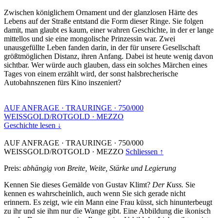
Zwischen königlichem Ornament und der glanzlosen Härte des
Lebens auf der Straße entstand die Form dieser Ringe. Sie folgen
damit, man glaubt es kaum, einer wahren Geschichte, in der er lange
mittellos und sie eine mongolische Prinzessin war. Zwei
unausgefüllte Leben fanden darin, in der für unsere Gesellschaft
größtmöglichen Distanz, ihren Anfang. Dabei ist heute wenig davon
sichtbar. Wer würde auch glauben, dass ein solches Märchen eines
Tages von einem erzählt wird, der sonst halsbrecherische
Autobahnszenen fürs Kino inszeniert?
AUF ANFRAGE
·
TRAURINGE
·
750/000
WEISSGOLD/ROTGOLD
·
MEZZO
Geschichte lesen ↓
AUF ANFRAGE
·
TRAURINGE
·
750/000
WEISSGOLD/ROTGOLD
·
MEZZO
Schliessen ↑
Preis:
abhängig von Breite, Weite, Stärke und Legierung
Kennen Sie dieses Gemälde von Gustav Klimt?
Der Kuss.
Sie
kennen es wahrscheinlich, auch wenn Sie sich gerade nicht
erinnern. Es zeigt, wie ein Mann eine Frau küsst, sich hinunterbeugt
zu ihr und sie ihm nur die Wange gibt. Eine Abbildung die ikonisch