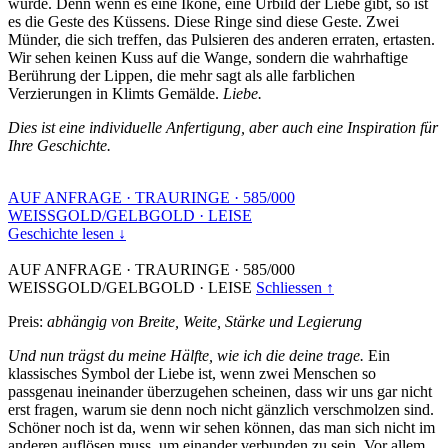
wurde. Denn wenn es eine Ikone, eine Urbild der Liebe gibt, so ist
es die Geste des Küssens. Diese Ringe sind diese Geste. Zwei
Münder, die sich treffen, das Pulsieren des anderen erraten, ertasten.
Wir sehen keinen Kuss auf die Wange, sondern die wahrhaftige
Berührung der Lippen, die mehr sagt als alle farblichen
Verzierungen in Klimts Gemälde.
Liebe.
Dies ist eine individuelle Anfertigung, aber auch eine Inspiration für
Ihre Geschichte.
AUF ANFRAGE
·
TRAURINGE
·
585/000
WEISSGOLD/GELBGOLD
·
LEISE
Geschichte lesen ↓
AUF ANFRAGE
·
TRAURINGE
·
585/000
WEISSGOLD/GELBGOLD
·
LEISE
Schliessen ↑
Preis:
abhängig von Breite, Weite, Stärke und Legierung
Und nun trägst du meine Hälfte, wie ich die deine trage.
Ein
klassisches Symbol der Liebe ist, wenn zwei Menschen so
passgenau ineinander überzugehen scheinen, dass wir uns gar nicht
erst fragen, warum sie denn noch nicht gänzlich verschmolzen sind.
Schöner noch ist da, wenn wir sehen können, das man sich nicht im
anderen auflösen muss, um einander verbunden zu sein. Vor allem,