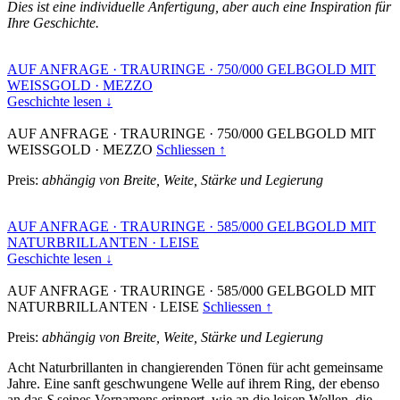
Dies ist eine individuelle Anfertigung, aber auch eine Inspiration für
Ihre Geschichte.
AUF ANFRAGE
·
TRAURINGE
·
750/000 GELBGOLD MIT
WEISSGOLD
·
MEZZO
Geschichte lesen ↓
AUF ANFRAGE
·
TRAURINGE
·
750/000 GELBGOLD MIT
WEISSGOLD
·
MEZZO
Schliessen ↑
Preis:
abhängig von Breite, Weite, Stärke und Legierung
AUF ANFRAGE
·
TRAURINGE
·
585/000 GELBGOLD MIT
NATURBRILLANTEN
·
LEISE
Geschichte lesen ↓
AUF ANFRAGE
·
TRAURINGE
·
585/000 GELBGOLD MIT
NATURBRILLANTEN
·
LEISE
Schliessen ↑
Preis:
abhängig von Breite, Weite, Stärke und Legierung
Acht Naturbrillanten in changierenden Tönen für acht gemeinsame
Jahre. Eine sanft geschwungene Welle auf ihrem Ring, der ebenso
an das
S
seines Vornamens erinnert, wie an die leisen Wellen, die