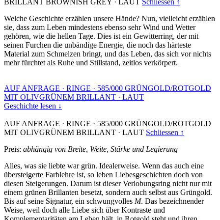
BRILLANT BROWNISH GREY
·
LAUT
Schliessen ↑
Welche Geschichte erzählen unsere Hände? Nun, vielleicht erzählen
sie, dass zum Leben mindestens ebenso sehr Wind und Wetter
gehören, wie die hellen Tage. Dies ist ein Gewitterring, der mit
seinen Furchen die unbändige Energie, die noch das härteste
Material zum Schmelzen bringt, und das Leben, das sich vor nichts
mehr fürchtet als Ruhe und Stillstand, zeitlos verkörpert.
AUF ANFRAGE
·
RINGE
·
585/000 GRÜNGOLD/ROTGOLD
MIT OLIVGRÜNEM BRILLANT
·
LAUT
Geschichte lesen ↓
AUF ANFRAGE
·
RINGE
·
585/000 GRÜNGOLD/ROTGOLD
MIT OLIVGRÜNEM BRILLANT
·
LAUT
Schliessen ↑
Preis:
abhängig von Breite, Weite, Stärke und Legierung
Alles, was sie liebte war grün. Idealerweise. Wenn das auch eine
übersteigerte Farblehre ist, so leben Liebesgeschichten doch von
diesen Steigerungen. Darum ist dieser Verlobungsring nicht nur mit
einem grünen Brillanten besetzt, sondern auch selbst aus Grüngold.
Bis auf seine Signatur, ein schwungvolles
M
. Das bezeichnender
Weise, weil doch alle Liebe sich über Kontraste und
Komplementaritäten am Leben hält, in Rotgold steht und ihren