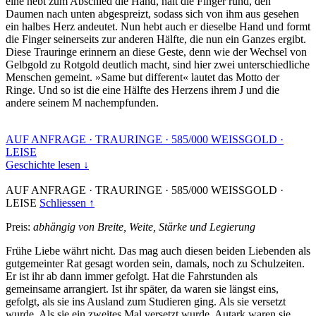
eine hebt zum Abschied die Hand, hält die Finger rund, den
Daumen nach unten abgespreizt, sodass sich von ihm aus gesehen
ein halbes Herz andeutet. Nun hebt auch er dieselbe Hand und formt
die Finger seinerseits zur anderen Hälfte, die nun ein Ganzes ergibt.
Diese Trauringe erinnern an diese Geste, denn wie der Wechsel von
Gelbgold zu Rotgold deutlich macht, sind hier zwei unterschiedliche
Menschen gemeint. »Same but different« lautet das Motto der
Ringe. Und so ist die eine Hälfte des Herzens ihrem J und die
andere seinem M nachempfunden.
AUF ANFRAGE
·
TRAURINGE
·
585/000 WEISSGOLD
·
LEISE
Geschichte lesen ↓
AUF ANFRAGE
·
TRAURINGE
·
585/000 WEISSGOLD
·
LEISE
Schliessen ↑
Preis:
abhängig von Breite, Weite, Stärke und Legierung
Frühe Liebe währt nicht. Das mag auch diesen beiden Liebenden als
gutgemeinter Rat gesagt worden sein, damals, noch zu Schulzeiten.
Er ist ihr ab dann immer gefolgt. Hat die Fahrstunden als
gemeinsame arrangiert. Ist ihr später, da waren sie längst eins,
gefolgt, als sie ins Ausland zum Studieren ging. Als sie versetzt
wurde. Als sie ein zweites Mal versetzt wurde. Autark waren sie