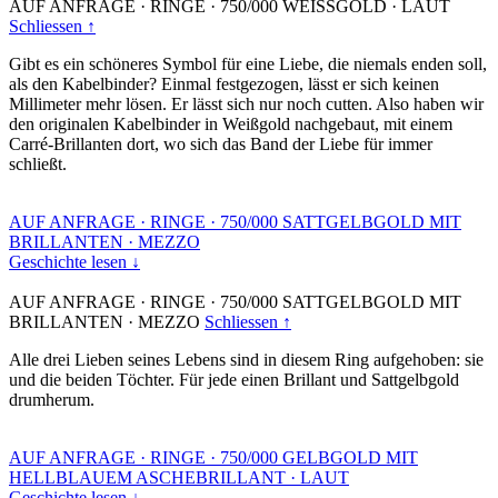
AUF ANFRAGE
·
RINGE
·
750/000 WEISSGOLD
·
LAUT
Schliessen ↑
Gibt es ein schöneres Symbol für eine Liebe, die niemals enden soll,
als den Kabelbinder? Einmal festgezogen, lässt er sich keinen
Millimeter mehr lösen. Er lässt sich nur noch cutten. Also haben wir
den originalen Kabelbinder in Weißgold nachgebaut, mit einem
Carré-Brillanten dort, wo sich das Band der Liebe für immer
schließt.
AUF ANFRAGE
·
RINGE
·
750/000 SATTGELBGOLD MIT
BRILLANTEN
·
MEZZO
Geschichte lesen ↓
AUF ANFRAGE
·
RINGE
·
750/000 SATTGELBGOLD MIT
BRILLANTEN
·
MEZZO
Schliessen ↑
Alle drei Lieben seines Lebens sind in diesem Ring aufgehoben: sie
und die beiden Töchter. Für jede einen Brillant und Sattgelbgold
drumherum.
AUF ANFRAGE
·
RINGE
·
750/000 GELBGOLD MIT
HELLBLAUEM ASCHEBRILLANT
·
LAUT
Geschichte lesen ↓