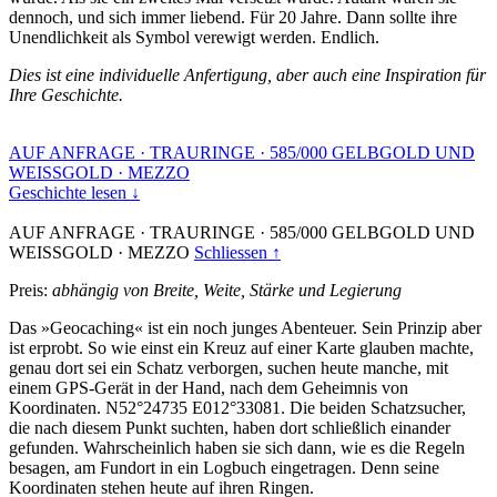
dennoch, und sich immer liebend. Für 20 Jahre. Dann sollte ihre
Unendlichkeit als Symbol verewigt werden. Endlich.
Dies ist eine individuelle Anfertigung, aber auch eine Inspiration für
Ihre Geschichte.
AUF ANFRAGE
·
TRAURINGE
·
585/000 GELBGOLD UND
WEISSGOLD
·
MEZZO
Geschichte lesen ↓
AUF ANFRAGE
·
TRAURINGE
·
585/000 GELBGOLD UND
WEISSGOLD
·
MEZZO
Schliessen ↑
Preis:
abhängig von Breite, Weite, Stärke und Legierung
Das »Geocaching« ist ein noch junges Abenteuer. Sein Prinzip aber
ist erprobt. So wie einst ein Kreuz auf einer Karte glauben machte,
genau dort sei ein Schatz verborgen, suchen heute manche, mit
einem GPS-Gerät in der Hand, nach dem Geheimnis von
Koordinaten. N52°24735 E012°33081. Die beiden Schatzsucher,
die nach diesem Punkt suchten, haben dort schließlich einander
gefunden. Wahrscheinlich haben sie sich dann, wie es die Regeln
besagen, am Fundort in ein Logbuch eingetragen. Denn seine
Koordinaten stehen heute auf ihren Ringen.