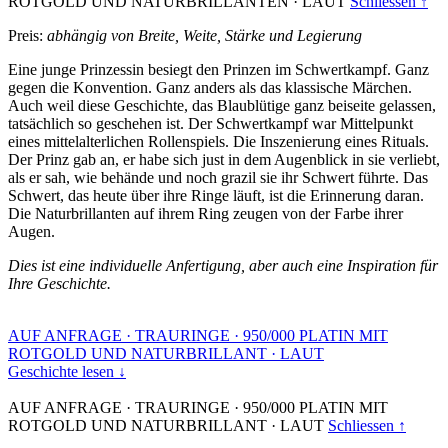
ROTGOLD UND NATURBRILLANTEN
·
LAUT
Schliessen ↑
Preis:
abhängig von Breite, Weite, Stärke und Legierung
Eine junge Prinzessin besiegt den Prinzen im Schwertkampf. Ganz
gegen die Konvention. Ganz anders als das klassische Märchen.
Auch weil diese Geschichte, das Blaublütige ganz beiseite gelassen,
tatsächlich so geschehen ist. Der Schwertkampf war Mittelpunkt
eines mittelalterlichen Rollenspiels. Die Inszenierung eines Rituals.
Der Prinz gab an, er habe sich just in dem Augenblick in sie verliebt,
als er sah, wie behände und noch grazil sie ihr Schwert führte. Das
Schwert, das heute über ihre Ringe läuft, ist die Erinnerung daran.
Die Naturbrillanten auf ihrem Ring zeugen von der Farbe ihrer
Augen.
Dies ist eine individuelle Anfertigung, aber auch eine Inspiration für
Ihre Geschichte.
AUF ANFRAGE
·
TRAURINGE
·
950/000 PLATIN MIT
ROTGOLD UND NATURBRILLANT
·
LAUT
Geschichte lesen ↓
AUF ANFRAGE
·
TRAURINGE
·
950/000 PLATIN MIT
ROTGOLD UND NATURBRILLANT
·
LAUT
Schliessen ↑