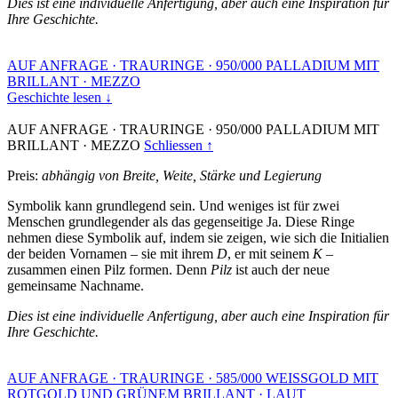
Dies ist eine individuelle Anfertigung, aber auch eine Inspiration für
Ihre Geschichte.
AUF ANFRAGE
·
TRAURINGE
·
950/000 PALLADIUM MIT
BRILLANT
·
MEZZO
Geschichte lesen ↓
AUF ANFRAGE
·
TRAURINGE
·
950/000 PALLADIUM MIT
BRILLANT
·
MEZZO
Schliessen ↑
Preis:
abhängig von Breite, Weite, Stärke und Legierung
Symbolik kann grundlegend sein. Und weniges ist für zwei
Menschen grundlegender als das gegenseitige Ja. Diese Ringe
nehmen diese Symbolik auf, indem sie zeigen, wie sich die Initialien
der beiden Vornamen – sie mit ihrem
D
, er mit seinem
K
–
zusammen einen Pilz formen. Denn
Pilz
ist auch der neue
gemeinsame Nachname.
Dies ist eine individuelle Anfertigung, aber auch eine Inspiration für
Ihre Geschichte.
AUF ANFRAGE
·
TRAURINGE
·
585/000 WEISSGOLD MIT
ROTGOLD UND GRÜNEM BRILLANT
·
LAUT