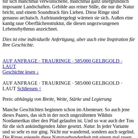
für sich manchmal verwunschene, manchmal ganz unergründlich
imposante Landschaften. Gebilde aus reiner Stille, die nur die Natur
bricht, und einem Soundtrack fürs Lieben. Diese Ringe sind
genauso archaisch. Aufeinandergelegt wärmen sie sich. Außen eine
kantig raue Oberflächenstruktur, die diesen ungezwungenen
Lebensrhythmus anzeichnet.
Dies ist eine individuelle Anfertigung, aber auch eine Inspiration für
Ihre Geschichte.
AUF ANFRAGE
·
TRAURINGE
·
585/000 GELBGOLD
·
LAUT
Geschichte lesen ↓
AUF ANFRAGE
·
TRAURINGE
·
585/000 GELBGOLD
·
LAUT
Schliessen ↑
Preis:
abhängig von Breite, Weite, Stärke und Legierung
Manche Geschichten beginnen schon im Abenteuer. So auch jene
dieses Paares, das sich in der noch ungezähmten Wildnis
Nordamerikas über den Pfad gelaufen ist. Und so war auch der Ton
für die sich ankündigenden Jahre gesetzt.
Natur.
In jeder Variante
und so sehr es nur ging. Nicht nur wandernd, sondern auch segelnd.
Die Ringe spiegeln diese Naturverbundenheit mit einem mal rauen