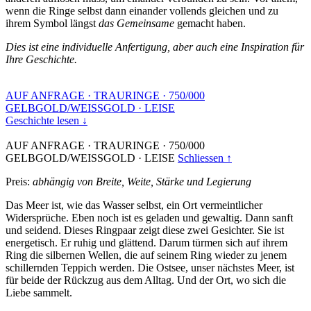
wenn die Ringe selbst dann einander vollends gleichen und zu
ihrem Symbol längst
das Gemeinsame
gemacht haben.
Dies ist eine individuelle Anfertigung, aber auch eine Inspiration für
Ihre Geschichte.
AUF ANFRAGE
·
TRAURINGE
·
750/000
GELBGOLD/WEISSGOLD
·
LEISE
Geschichte lesen ↓
AUF ANFRAGE
·
TRAURINGE
·
750/000
GELBGOLD/WEISSGOLD
·
LEISE
Schliessen ↑
Preis:
abhängig von Breite, Weite, Stärke und Legierung
Das Meer ist, wie das Wasser selbst, ein Ort vermeintlicher
Widersprüche. Eben noch ist es geladen und gewaltig. Dann sanft
und seidend. Dieses Ringpaar zeigt diese zwei Gesichter. Sie ist
energetisch. Er ruhig und glättend. Darum türmen sich auf ihrem
Ring die silbernen Wellen, die auf seinem Ring wieder zu jenem
schillernden Teppich werden. Die Ostsee, unser nächstes Meer, ist
für beide der Rückzug aus dem Alltag. Und der Ort, wo sich die
Liebe sammelt.