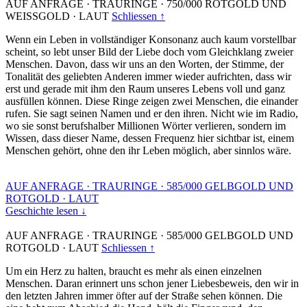
AUF ANFRAGE
·
TRAURINGE
·
750/000 ROTGOLD UND
WEISSGOLD
·
LAUT
Schliessen ↑
Wenn ein Leben in vollständiger Konsonanz auch kaum vorstellbar
scheint, so lebt unser Bild der Liebe doch vom Gleichklang zweier
Menschen. Davon, dass wir uns an den Worten, der Stimme, der
Tonalität des geliebten Anderen immer wieder aufrichten, dass wir
erst und gerade mit ihm den Raum unseres Lebens voll und ganz
ausfüllen können. Diese Ringe zeigen zwei Menschen, die einander
rufen. Sie sagt seinen Namen und er den ihren. Nicht wie im Radio,
wo sie sonst berufshalber Millionen Wörter verlieren, sondern im
Wissen, dass dieser Name, dessen Frequenz hier sichtbar ist, einem
Menschen gehört, ohne den ihr Leben möglich, aber sinnlos wäre.
AUF ANFRAGE
·
TRAURINGE
·
585/000 GELBGOLD UND
ROTGOLD
·
LAUT
Geschichte lesen ↓
AUF ANFRAGE
·
TRAURINGE
·
585/000 GELBGOLD UND
ROTGOLD
·
LAUT
Schliessen ↑
Um ein Herz zu halten, braucht es mehr als einen einzelnen
Menschen. Daran erinnert uns schon jener Liebesbeweis, den wir in
den letzten Jahren immer öfter auf der Straße sehen können. Die