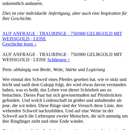
unkenntlich andauern.
Dies ist eine individuelle Anfertigung, aber auch eine Inspiration für
Ihre Geschichte.
AUF ANFRAGE
·
TRAURINGE
·
750/000 GELBGOLD MIT
WEISSGOLD
·
LEISE
Geschichte lesen ↓
AUF ANFRAGE
·
TRAURINGE
·
750/000 GELBGOLD MIT
WEISSGOLD
·
LEISE
Schliessen ↑
Preis:
abhängig von Breite, Weite, Stärke und Legierung
Wer einmal den Schweif eines Pferdes gesehen hat, wie er stolz und
leicht und sanft dem Galopp folgt, der wird etwas davon verstanden
haben, was es heißt, das Leben von dieser Schönheit aus zu
betrachten. Dieses Paar hat sich gewissermaßen auf Pferderücken
gefunden. Und welch Leidenschaft ist größer und anhaltender als
jene, die wir teilen. Diese Ringe sind der Versuch diese Linie, den
wehenden Schweif nachzubilden. Und auf eine Weise ist der
Schweif auch die Liebesspur zweier Menschen, die sich anmutig um
ihre Ringfinger zieht und ohne Ende windet.