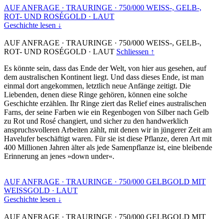
AUF ANFRAGE
·
TRAURINGE
·
750/000 WEISS-, GELB-,
ROT- UND ROSÉGOLD
·
LAUT
Geschichte lesen ↓
AUF ANFRAGE
·
TRAURINGE
·
750/000 WEISS-, GELB-,
ROT- UND ROSÉGOLD
·
LAUT
Schliessen ↑
Es könnte sein, dass das Ende der Welt, von hier aus gesehen, auf
dem australischen Kontinent liegt. Und dass dieses Ende, ist man
einmal dort angekommen, letztlich neue Anfänge zeitigt. Die
Liebenden, denen diese Ringe gehören, können eine solche
Geschichte erzählen. Ihr Ringe ziert das Relief eines australischen
Farns, der seine Farben wie ein Regenbogen von Silber nach Gelb
zu Rot und Rosé changiert, und sicher zu den handwerklich
anspruchsvolleren Arbeiten zählt, mit denen wir in jüngerer Zeit am
Havelufer beschäftigt waren. Für sie ist diese Pflanze, deren Art mit
400 Millionen Jahren älter als jede Samenpflanze ist, eine bleibende
Erinnerung an jenes »down under«.
AUF ANFRAGE
·
TRAURINGE
·
750/000 GELBGOLD MIT
WEISSGOLD
·
LAUT
Geschichte lesen ↓
AUF ANFRAGE
·
TRAURINGE
·
750/000 GELBGOLD MIT