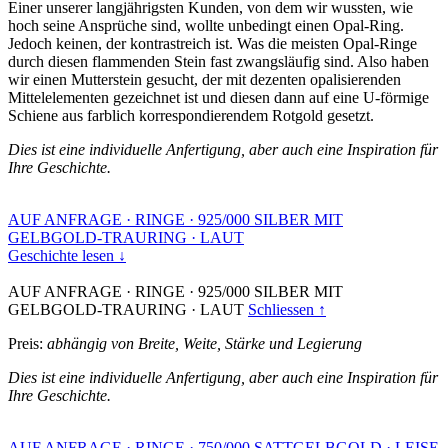
Einer unserer langjährigsten Kunden, von dem wir wussten, wie
hoch seine Ansprüche sind, wollte unbedingt einen Opal-Ring.
Jedoch keinen, der kontrastreich ist. Was die meisten Opal-Ringe
durch diesen flammenden Stein fast zwangsläufig sind. Also haben
wir einen Mutterstein gesucht, der mit dezenten opalisierenden
Mittelelementen gezeichnet ist und diesen dann auf eine U-förmige
Schiene aus farblich korrespondierendem Rotgold gesetzt.
Dies ist eine individuelle Anfertigung, aber auch eine Inspiration für
Ihre Geschichte.
AUF ANFRAGE
·
RINGE
·
925/000 SILBER MIT
GELBGOLD-TRAURING
·
LAUT
Geschichte lesen ↓
AUF ANFRAGE
·
RINGE
·
925/000 SILBER MIT
GELBGOLD-TRAURING
·
LAUT
Schliessen ↑
Preis:
abhängig von Breite, Weite, Stärke und Legierung
Dies ist eine individuelle Anfertigung, aber auch eine Inspiration für
Ihre Geschichte.
AUF ANFRAGE
·
RINGE
·
750/000 SATTGELBGOLD
·
LEISE