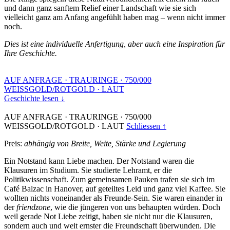
und dann ganz sanftem Relief einer Landschaft wie sie sich
vielleicht ganz am Anfang angefühlt haben mag – wenn nicht immer
noch.
Dies ist eine individuelle Anfertigung, aber auch eine Inspiration für
Ihre Geschichte.
AUF ANFRAGE
·
TRAURINGE
·
750/000
WEISSGOLD/ROTGOLD
·
LAUT
Geschichte lesen ↓
AUF ANFRAGE
·
TRAURINGE
·
750/000
WEISSGOLD/ROTGOLD
·
LAUT
Schliessen ↑
Preis:
abhängig von Breite, Weite, Stärke und Legierung
Ein Notstand kann Liebe machen. Der Notstand waren die
Klausuren im Studium. Sie studierte Lehramt, er die
Politikwissenschaft. Zum gemeinsamen Pauken trafen sie sich im
Café Balzac in Hanover, auf geteiltes Leid und ganz viel Kaffee. Sie
wollten nichts voneinander als Freunde-Sein. Sie waren einander in
der
friendzone
, wie die jüngeren von uns behaupten würden. Doch
weil gerade Not Liebe zeitigt, haben sie nicht nur die Klausuren,
sondern auch und weit ernster die Freundschaft überwunden. Die