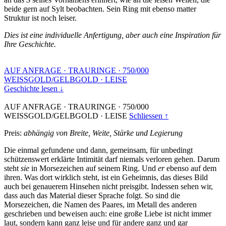
beide gern auf Sylt beobachten. Sein Ring mit ebenso matter
Struktur ist noch leiser.
Dies ist eine individuelle Anfertigung, aber auch eine Inspiration für
Ihre Geschichte.
AUF ANFRAGE
·
TRAURINGE
·
750/000
WEISSGOLD/GELBGOLD
·
LEISE
Geschichte lesen ↓
AUF ANFRAGE
·
TRAURINGE
·
750/000
WEISSGOLD/GELBGOLD
·
LEISE
Schliessen ↑
Preis:
abhängig von Breite, Weite, Stärke und Legierung
Die einmal gefundene und dann, gemeinsam, für unbedingt
schützenswert erklärte Intimität darf niemals verloren gehen. Darum
steht
sie
in Morsezeichen auf seinem Ring. Und
er
ebenso auf dem
ihren. Was dort wirklich steht, ist ein Geheimnis, das dieses Bild
auch bei genauerem Hinsehen nicht preisgibt. Indessen sehen wir,
dass auch das Material dieser Sprache folgt. So sind die
Morsezeichen, die Namen des Paares, im Metall des anderen
geschrieben und beweisen auch: eine große Liebe ist nicht immer
laut, sondern kann ganz leise und für andere ganz und gar