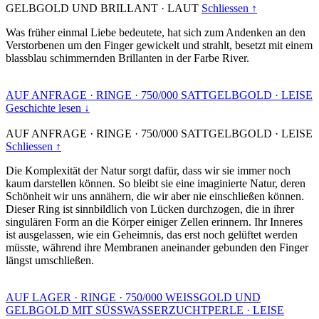
GELBGOLD UND BRILLANT
·
LAUT
Schliessen ↑
Was früher einmal Liebe bedeutete, hat sich zum Andenken an den
Verstorbenen um den Finger gewickelt und strahlt, besetzt mit einem
blassblau schimmernden Brillanten in der Farbe River.
AUF ANFRAGE
·
RINGE
·
750/000 SATTGELBGOLD
·
LEISE
Geschichte lesen ↓
AUF ANFRAGE
·
RINGE
·
750/000 SATTGELBGOLD
·
LEISE
Schliessen ↑
Die Komplexität der Natur sorgt dafür, dass wir sie immer noch
kaum darstellen können. So bleibt sie eine imaginierte Natur, deren
Schönheit wir uns annähern, die wir aber nie einschließen können.
Dieser Ring ist sinnbildlich von Lücken durchzogen, die in ihrer
singulären Form an die Körper einiger Zellen erinnern. Ihr Inneres
ist ausgelassen, wie ein Geheimnis, das erst noch gelüftet werden
müsste, während ihre Membranen aneinander gebunden den Finger
längst umschließen.
AUF LAGER
·
RINGE
·
750/000 WEISSGOLD UND
GELBGOLD MIT SÜSSWASSERZUCHTPERLE
·
LEISE