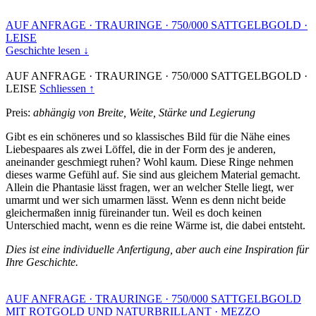
AUF ANFRAGE
·
TRAURINGE
·
750/000 SATTGELBGOLD
·
LEISE
Geschichte lesen ↓
AUF ANFRAGE
·
TRAURINGE
·
750/000 SATTGELBGOLD
·
LEISE
Schliessen ↑
Preis:
abhängig von Breite, Weite, Stärke und Legierung
Gibt es ein schöneres und so klassisches Bild für die Nähe eines
Liebespaares als zwei Löffel, die in der Form des je anderen,
aneinander geschmiegt ruhen? Wohl kaum. Diese Ringe nehmen
dieses warme Gefühl auf. Sie sind aus gleichem Material gemacht.
Allein die Phantasie lässt fragen, wer an welcher Stelle liegt, wer
umarmt und wer sich umarmen lässt. Wenn es denn nicht beide
gleichermaßen innig füreinander tun. Weil es doch keinen
Unterschied macht, wenn es die reine Wärme ist, die dabei entsteht.
Dies ist eine individuelle Anfertigung, aber auch eine Inspiration für
Ihre Geschichte.
AUF ANFRAGE
·
TRAURINGE
·
750/000 SATTGELBGOLD
MIT ROTGOLD UND NATURBRILLANT
·
MEZZO