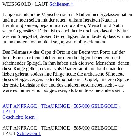
WEISSGOLD
·
LAUT
Schliessen ↑
Lange nachdem die Menschen sich in Städten niedergelassen hatten
und nur noch selten mit der rauen, unbarmherzigen Natur in
Berührung kamen, begann man zu glauben, Mensch und Natur
seien Gegensätze. Dabei ist es auch heute noch so, dass die Natur
wie ein Spiegel ist, dessen Gerechtigkeit darin besteht, dass wir uns
in ihm anders, wenn nicht sogar, wahrhaftig erkennen.
Das Felsmassiv des Capu d‘Orto in der Bucht von Porto auf der
Insel Korsika ist ein solcher unserem heutigen Leben entrückt
scheinender Spiegel. In ihm haben sich die zwei Menschen, denen
diese Ringe gelten, erstmals als Paar erkannt und bald einander
lieben gelernt, sodass ihre Ringe heute die archaische Silhouette
dieses Berges zeigen. Jeder Ring hat einen Gipfel, an deren Spitze
der erste Buchstabe der und des anderen geschrieben steht – als
wäre es immer schon so gewesen, als könnte es nie anders sein.
AUF ANFRAGE
·
TRAURINGE
·
585/000 GELBGOLD
·
LAUT
Geschichte lesen ↓
AUF ANFRAGE
·
TRAURINGE
·
585/000 GELBGOLD
·
LAUT
Schliessen ↑