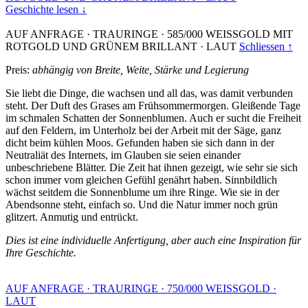
Geschichte lesen ↓
AUF ANFRAGE
·
TRAURINGE
·
585/000 WEISSGOLD MIT
ROTGOLD UND GRÜNEM BRILLANT
·
LAUT
Schliessen ↑
Preis:
abhängig von Breite, Weite, Stärke und Legierung
Sie liebt die Dinge, die wachsen und all das, was damit verbunden
steht. Der Duft des Grases am Frühsommermorgen. Gleißende Tage
im schmalen Schatten der Sonnenblumen. Auch er sucht die Freiheit
auf den Feldern, im Unterholz bei der Arbeit mit der Säge, ganz
dicht beim kühlen Moos. Gefunden haben sie sich dann in der
Neutraliät des Internets, im Glauben sie seien einander
unbeschriebene Blätter. Die Zeit hat ihnen gezeigt, wie sehr sie sich
schon immer vom gleichen Gefühl genährt haben. Sinnbildlich
wächst seitdem die Sonnenblume um ihre Ringe. Wie sie in der
Abendsonne steht, einfach so. Und die Natur immer noch grün
glitzert. Anmutig und entrückt.
Dies ist eine individuelle Anfertigung, aber auch eine Inspiration für
Ihre Geschichte.
AUF ANFRAGE
·
TRAURINGE
·
750/000 WEISSGOLD
·
LAUT