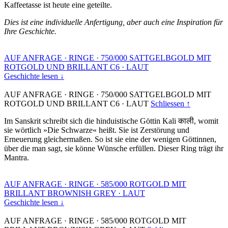
Kaffeetasse ist heute eine geteilte.
Dies ist eine individuelle Anfertigung, aber auch eine Inspiration für
Ihre Geschichte.
AUF ANFRAGE
·
RINGE
·
750/000 SATTGELBGOLD MIT
ROTGOLD UND BRILLANT C6
·
LAUT
Geschichte lesen ↓
AUF ANFRAGE
·
RINGE
·
750/000 SATTGELBGOLD MIT
ROTGOLD UND BRILLANT C6
·
LAUT
Schliessen ↑
Im Sanskrit schreibt sich die hinduistische Göttin Kali काली, womit
sie wörtlich »Die Schwarze« heißt. Sie ist Zerstörung und
Erneuerung gleichermaßen. So ist sie eine der wenigen Göttinnen,
über die man sagt, sie könne Wünsche erfüllen. Dieser Ring trägt ihr
Mantra.
AUF ANFRAGE
·
RINGE
·
585/000 ROTGOLD MIT
BRILLANT BROWNISH GREY
·
LAUT
Geschichte lesen ↓
AUF ANFRAGE
·
RINGE
·
585/000 ROTGOLD MIT