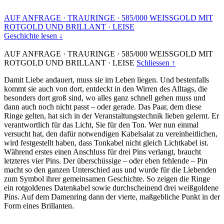
AUF ANFRAGE
·
TRAURINGE
·
585/000 WEISSGOLD MIT
ROTGOLD UND BRILLANT
·
LEISE
Geschichte lesen ↓
AUF ANFRAGE
·
TRAURINGE
·
585/000 WEISSGOLD MIT
ROTGOLD UND BRILLANT
·
LEISE
Schliessen ↑
Damit Liebe andauert, muss sie im Leben liegen. Und bestenfalls
kommt sie auch von dort, entdeckt in den Wirren des Alltags, die
besonders dort groß sind, wo alles ganz schnell gehen muss und
dann auch noch nicht passt – oder gerade. Das Paar, dem diese
Ringe gelten, hat sich in der Veranstaltungstechnik lieben gelernt. Er
verantwortlich für das Licht, Sie für den Ton. Wer nun einmal
versucht hat, den dafür notwendigen Kabelsalat zu vereinheitlichen,
wird festgestellt haben, dass Tonkabel nicht gleich Lichtkabel ist.
Während erstes einen Anschluss für drei Pins verlangt, braucht
letzteres vier Pins. Der überschüssige – oder eben fehlende – Pin
macht so den ganzen Unterschied aus und wurde für die Liebenden
zum Symbol ihrer gemeinsamen Geschichte. So zeigen die Ringe
ein rotgoldenes Datenkabel sowie durchscheinend drei weißgoldene
Pins. Auf dem Damenring dann der vierte, maßgebliche Punkt in der
Form eines Brillanten.