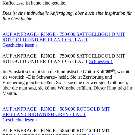
Kaffeetasse ist heute eine geteilte.
Dies ist eine individuelle Anfertigung, aber auch eine Inspiration für
Ihre Geschichte.
AUF ANFRAGE
·
RINGE
·
750/000 SATTGELBGOLD MIT
ROTGOLD UND BRILLANT C6
·
LAUT
Geschichte lesen ↓
AUF ANFRAGE
·
RINGE
·
750/000 SATTGELBGOLD MIT
ROTGOLD UND BRILLANT C6
·
LAUT
Schliessen ↑
Im Sanskrit schreibt sich die hinduistische Göttin Kali काली, womit
sie wörtlich »Die Schwarze« heißt. Sie ist Zerstörung und
Erneuerung gleichermaßen. So ist sie eine der wenigen Göttinnen,
über die man sagt, sie könne Wünsche erfüllen. Dieser Ring trägt ihr
Mantra.
AUF ANFRAGE
·
RINGE
·
585/000 ROTGOLD MIT
BRILLANT BROWNISH GREY
·
LAUT
Geschichte lesen ↓
AUF ANFRAGE
·
RINGE
·
585/000 ROTGOLD MIT