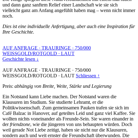
und dann ganz sanftem Relief einer Landschaft wie sie sich
vielleicht ganz am Anfang angefühlt haben mag – wenn nicht immer
noch.
Dies ist eine individuelle Anfertigung, aber auch eine Inspiration für
Ihre Geschichte.
AUF ANFRAGE
·
TRAURINGE
·
750/000
WEISSGOLD/ROTGOLD
·
LAUT
Geschichte lesen ↓
AUF ANFRAGE
·
TRAURINGE
·
750/000
WEISSGOLD/ROTGOLD
·
LAUT
Schliessen ↑
Preis:
abhängig von Breite, Weite, Stärke und Legierung
Ein Notstand kann Liebe machen. Der Notstand waren die
Klausuren im Studium. Sie studierte Lehramt, er die
Politikwissenschaft. Zum gemeinsamen Pauken trafen sie sich im
Café Balzac in Hanover, auf geteiltes Leid und ganz viel Kaffee. Sie
wollten nichts voneinander als Freunde-Sein. Sie waren einander in
der
friendzone
, wie die jüngeren von uns behaupten würden. Doch
weil gerade Not Liebe zeitigt, haben sie nicht nur die Klausuren,
sondern auch und weit ernster die Freundschaft überwunden. Die