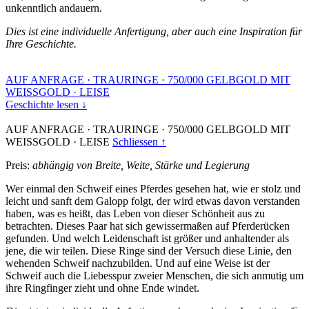
unkenntlich andauern.
Dies ist eine individuelle Anfertigung, aber auch eine Inspiration für
Ihre Geschichte.
AUF ANFRAGE
·
TRAURINGE
·
750/000 GELBGOLD MIT
WEISSGOLD
·
LEISE
Geschichte lesen ↓
AUF ANFRAGE
·
TRAURINGE
·
750/000 GELBGOLD MIT
WEISSGOLD
·
LEISE
Schliessen ↑
Preis:
abhängig von Breite, Weite, Stärke und Legierung
Wer einmal den Schweif eines Pferdes gesehen hat, wie er stolz und
leicht und sanft dem Galopp folgt, der wird etwas davon verstanden
haben, was es heißt, das Leben von dieser Schönheit aus zu
betrachten. Dieses Paar hat sich gewissermaßen auf Pferderücken
gefunden. Und welch Leidenschaft ist größer und anhaltender als
jene, die wir teilen. Diese Ringe sind der Versuch diese Linie, den
wehenden Schweif nachzubilden. Und auf eine Weise ist der
Schweif auch die Liebesspur zweier Menschen, die sich anmutig um
ihre Ringfinger zieht und ohne Ende windet.