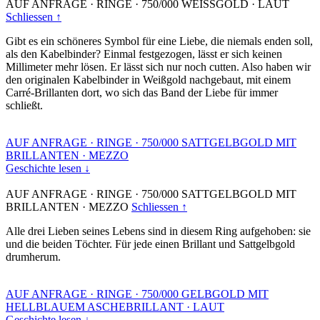
AUF ANFRAGE
·
RINGE
·
750/000 WEISSGOLD
·
LAUT
Schliessen ↑
Gibt es ein schöneres Symbol für eine Liebe, die niemals enden soll,
als den Kabelbinder? Einmal festgezogen, lässt er sich keinen
Millimeter mehr lösen. Er lässt sich nur noch cutten. Also haben wir
den originalen Kabelbinder in Weißgold nachgebaut, mit einem
Carré-Brillanten dort, wo sich das Band der Liebe für immer
schließt.
AUF ANFRAGE
·
RINGE
·
750/000 SATTGELBGOLD MIT
BRILLANTEN
·
MEZZO
Geschichte lesen ↓
AUF ANFRAGE
·
RINGE
·
750/000 SATTGELBGOLD MIT
BRILLANTEN
·
MEZZO
Schliessen ↑
Alle drei Lieben seines Lebens sind in diesem Ring aufgehoben: sie
und die beiden Töchter. Für jede einen Brillant und Sattgelbgold
drumherum.
AUF ANFRAGE
·
RINGE
·
750/000 GELBGOLD MIT
HELLBLAUEM ASCHEBRILLANT
·
LAUT
Geschichte lesen ↓