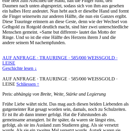
eine hebt zum Abschied die Hand, hält die Finger rund, den
Daumen nach unten abgespreizt, sodass sich von ihm aus gesehen
ein halbes Herz andeutet. Nun hebt auch er dieselbe Hand und formt
die Finger seinerseits zur anderen Hälfte, die nun ein Ganzes ergibt.
Diese Trauringe erinnern an diese Geste, denn wie der Wechsel von
Gelbgold zu Rotgold deutlich macht, sind hier zwei unterschiedliche
Menschen gemeint. »Same but different« lautet das Motto der
Ringe. Und so ist die eine Hälfte des Herzens ihrem J und die
andere seinem M nachempfunden.
AUF ANFRAGE
·
TRAURINGE
·
585/000 WEISSGOLD
·
LEISE
Geschichte lesen ↓
AUF ANFRAGE
·
TRAURINGE
·
585/000 WEISSGOLD
·
LEISE
Schliessen ↑
Preis:
abhängig von Breite, Weite, Stärke und Legierung
Frühe Liebe währt nicht. Das mag auch diesen beiden Liebenden als
gutgemeinter Rat gesagt worden sein, damals, noch zu Schulzeiten.
Er ist ihr ab dann immer gefolgt. Hat die Fahrstunden als
gemeinsame arrangiert. Ist ihr später, da waren sie längst eins,
gefolgt, als sie ins Ausland zum Studieren ging. Als sie versetzt
wurde. Als sie ein zweites Mal versetzt wurde. Autark waren sie