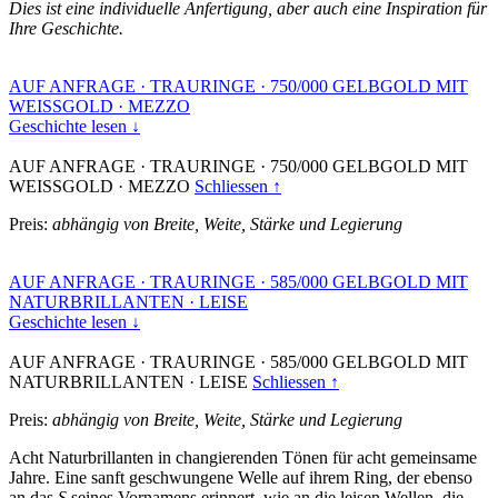
Dies ist eine individuelle Anfertigung, aber auch eine Inspiration für
Ihre Geschichte.
AUF ANFRAGE
·
TRAURINGE
·
750/000 GELBGOLD MIT
WEISSGOLD
·
MEZZO
Geschichte lesen ↓
AUF ANFRAGE
·
TRAURINGE
·
750/000 GELBGOLD MIT
WEISSGOLD
·
MEZZO
Schliessen ↑
Preis:
abhängig von Breite, Weite, Stärke und Legierung
AUF ANFRAGE
·
TRAURINGE
·
585/000 GELBGOLD MIT
NATURBRILLANTEN
·
LEISE
Geschichte lesen ↓
AUF ANFRAGE
·
TRAURINGE
·
585/000 GELBGOLD MIT
NATURBRILLANTEN
·
LEISE
Schliessen ↑
Preis:
abhängig von Breite, Weite, Stärke und Legierung
Acht Naturbrillanten in changierenden Tönen für acht gemeinsame
Jahre. Eine sanft geschwungene Welle auf ihrem Ring, der ebenso
an das
S
seines Vornamens erinnert, wie an die leisen Wellen, die