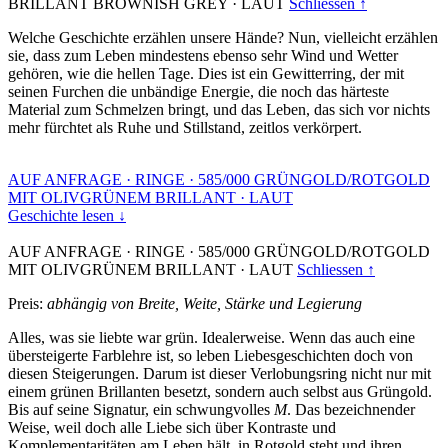
BRILLANT BROWNISH GREY
·
LAUT
Schliessen ↑
Welche Geschichte erzählen unsere Hände? Nun, vielleicht erzählen
sie, dass zum Leben mindestens ebenso sehr Wind und Wetter
gehören, wie die hellen Tage. Dies ist ein Gewitterring, der mit
seinen Furchen die unbändige Energie, die noch das härteste
Material zum Schmelzen bringt, und das Leben, das sich vor nichts
mehr fürchtet als Ruhe und Stillstand, zeitlos verkörpert.
AUF ANFRAGE
·
RINGE
·
585/000 GRÜNGOLD/ROTGOLD
MIT OLIVGRÜNEM BRILLANT
·
LAUT
Geschichte lesen ↓
AUF ANFRAGE
·
RINGE
·
585/000 GRÜNGOLD/ROTGOLD
MIT OLIVGRÜNEM BRILLANT
·
LAUT
Schliessen ↑
Preis:
abhängig von Breite, Weite, Stärke und Legierung
Alles, was sie liebte war grün. Idealerweise. Wenn das auch eine
übersteigerte Farblehre ist, so leben Liebesgeschichten doch von
diesen Steigerungen. Darum ist dieser Verlobungsring nicht nur mit
einem grünen Brillanten besetzt, sondern auch selbst aus Grüngold.
Bis auf seine Signatur, ein schwungvolles
M
. Das bezeichnender
Weise, weil doch alle Liebe sich über Kontraste und
Komplementaritäten am Leben hält, in Rotgold steht und ihren