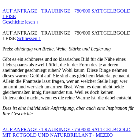
AUF ANFRAGE
·
TRAURINGE
·
750/000 SATTGELBGOLD
·
LEISE
Geschichte lesen ↓
AUF ANFRAGE
·
TRAURINGE
·
750/000 SATTGELBGOLD
·
LEISE
Schliessen ↑
Preis:
abhängig von Breite, Weite, Stärke und Legierung
Gibt es ein schöneres und so klassisches Bild für die Nähe eines
Liebespaares als zwei Löffel, die in der Form des je anderen,
aneinander geschmiegt ruhen? Wohl kaum. Diese Ringe nehmen
dieses warme Gefühl auf. Sie sind aus gleichem Material gemacht.
Allein die Phantasie lässt fragen, wer an welcher Stelle liegt, wer
umarmt und wer sich umarmen lässt. Wenn es denn nicht beide
gleichermaßen innig füreinander tun. Weil es doch keinen
Unterschied macht, wenn es die reine Wärme ist, die dabei entsteht.
Dies ist eine individuelle Anfertigung, aber auch eine Inspiration für
Ihre Geschichte.
AUF ANFRAGE
·
TRAURINGE
·
750/000 SATTGELBGOLD
MIT ROTGOLD UND NATURBRILLANT
·
MEZZO