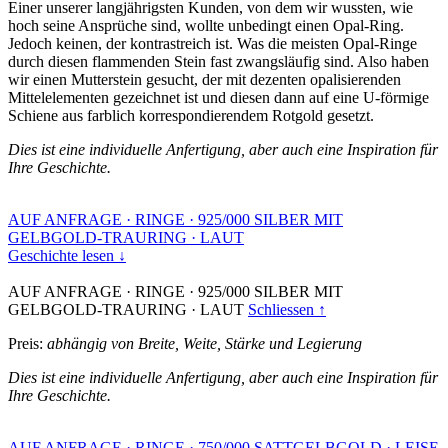
Einer unserer langjährigsten Kunden, von dem wir wussten, wie
hoch seine Ansprüche sind, wollte unbedingt einen Opal-Ring.
Jedoch keinen, der kontrastreich ist. Was die meisten Opal-Ringe
durch diesen flammenden Stein fast zwangsläufig sind. Also haben
wir einen Mutterstein gesucht, der mit dezenten opalisierenden
Mittelelementen gezeichnet ist und diesen dann auf eine U-förmige
Schiene aus farblich korrespondierendem Rotgold gesetzt.
Dies ist eine individuelle Anfertigung, aber auch eine Inspiration für
Ihre Geschichte.
AUF ANFRAGE
·
RINGE
·
925/000 SILBER MIT
GELBGOLD-TRAURING
·
LAUT
Geschichte lesen ↓
AUF ANFRAGE
·
RINGE
·
925/000 SILBER MIT
GELBGOLD-TRAURING
·
LAUT
Schliessen ↑
Preis:
abhängig von Breite, Weite, Stärke und Legierung
Dies ist eine individuelle Anfertigung, aber auch eine Inspiration für
Ihre Geschichte.
AUF ANFRAGE
·
RINGE
·
750/000 SATTGELBGOLD
·
LEISE