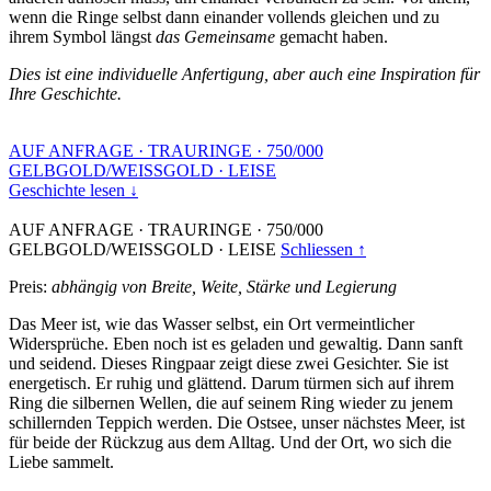
wenn die Ringe selbst dann einander vollends gleichen und zu
ihrem Symbol längst
das Gemeinsame
gemacht haben.
Dies ist eine individuelle Anfertigung, aber auch eine Inspiration für
Ihre Geschichte.
AUF ANFRAGE
·
TRAURINGE
·
750/000
GELBGOLD/WEISSGOLD
·
LEISE
Geschichte lesen ↓
AUF ANFRAGE
·
TRAURINGE
·
750/000
GELBGOLD/WEISSGOLD
·
LEISE
Schliessen ↑
Preis:
abhängig von Breite, Weite, Stärke und Legierung
Das Meer ist, wie das Wasser selbst, ein Ort vermeintlicher
Widersprüche. Eben noch ist es geladen und gewaltig. Dann sanft
und seidend. Dieses Ringpaar zeigt diese zwei Gesichter. Sie ist
energetisch. Er ruhig und glättend. Darum türmen sich auf ihrem
Ring die silbernen Wellen, die auf seinem Ring wieder zu jenem
schillernden Teppich werden. Die Ostsee, unser nächstes Meer, ist
für beide der Rückzug aus dem Alltag. Und der Ort, wo sich die
Liebe sammelt.