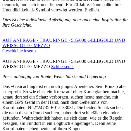
dennoch, und sich immer liebend. Für 20 Jahre. Dann sollte ihre
Unendlichkeit als Symbol verewigt werden. Endlich.
Dies ist eine individuelle Anfertigung, aber auch eine Inspiration für
Ihre Geschichte.
AUF ANFRAGE
·
TRAURINGE
·
585/000 GELBGOLD UND
WEISSGOLD
·
MEZZO
Geschichte lesen ↓
AUF ANFRAGE
·
TRAURINGE
·
585/000 GELBGOLD UND
WEISSGOLD
·
MEZZO
Schliessen ↑
Preis:
abhängig von Breite, Weite, Stärke und Legierung
Das »Geocaching« ist ein noch junges Abenteuer. Sein Prinzip aber
ist erprobt. So wie einst ein Kreuz auf einer Karte glauben machte,
genau dort sei ein Schatz verborgen, suchen heute manche, mit
einem GPS-Gerät in der Hand, nach dem Geheimnis von
Koordinaten. N52°24735 E012°33081. Die beiden Schatzsucher,
die nach diesem Punkt suchten, haben dort schließlich einander
gefunden. Wahrscheinlich haben sie sich dann, wie es die Regeln
besagen, am Fundort in ein Logbuch eingetragen. Denn seine
Koordinaten stehen heute auf ihren Ringen.