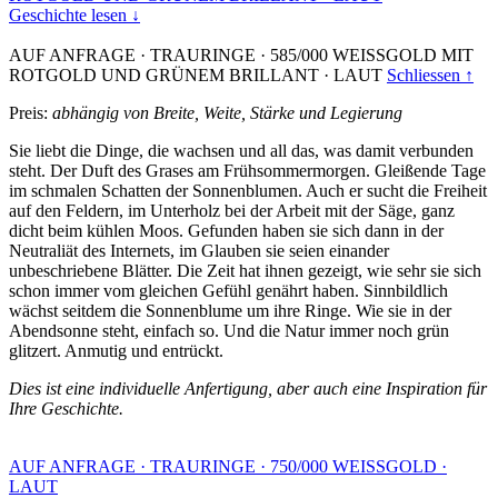
Geschichte lesen ↓
AUF ANFRAGE
·
TRAURINGE
·
585/000 WEISSGOLD MIT
ROTGOLD UND GRÜNEM BRILLANT
·
LAUT
Schliessen ↑
Preis:
abhängig von Breite, Weite, Stärke und Legierung
Sie liebt die Dinge, die wachsen und all das, was damit verbunden
steht. Der Duft des Grases am Frühsommermorgen. Gleißende Tage
im schmalen Schatten der Sonnenblumen. Auch er sucht die Freiheit
auf den Feldern, im Unterholz bei der Arbeit mit der Säge, ganz
dicht beim kühlen Moos. Gefunden haben sie sich dann in der
Neutraliät des Internets, im Glauben sie seien einander
unbeschriebene Blätter. Die Zeit hat ihnen gezeigt, wie sehr sie sich
schon immer vom gleichen Gefühl genährt haben. Sinnbildlich
wächst seitdem die Sonnenblume um ihre Ringe. Wie sie in der
Abendsonne steht, einfach so. Und die Natur immer noch grün
glitzert. Anmutig und entrückt.
Dies ist eine individuelle Anfertigung, aber auch eine Inspiration für
Ihre Geschichte.
AUF ANFRAGE
·
TRAURINGE
·
750/000 WEISSGOLD
·
LAUT