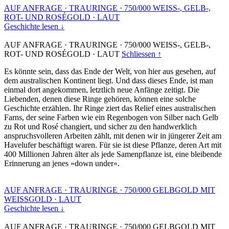
AUF ANFRAGE
·
TRAURINGE
·
750/000 WEISS-, GELB-,
ROT- UND ROSÉGOLD
·
LAUT
Geschichte lesen ↓
AUF ANFRAGE
·
TRAURINGE
·
750/000 WEISS-, GELB-,
ROT- UND ROSÉGOLD
·
LAUT
Schliessen ↑
Es könnte sein, dass das Ende der Welt, von hier aus gesehen, auf
dem australischen Kontinent liegt. Und dass dieses Ende, ist man
einmal dort angekommen, letztlich neue Anfänge zeitigt. Die
Liebenden, denen diese Ringe gehören, können eine solche
Geschichte erzählen. Ihr Ringe ziert das Relief eines australischen
Farns, der seine Farben wie ein Regenbogen von Silber nach Gelb
zu Rot und Rosé changiert, und sicher zu den handwerklich
anspruchsvolleren Arbeiten zählt, mit denen wir in jüngerer Zeit am
Havelufer beschäftigt waren. Für sie ist diese Pflanze, deren Art mit
400 Millionen Jahren älter als jede Samenpflanze ist, eine bleibende
Erinnerung an jenes »down under«.
AUF ANFRAGE
·
TRAURINGE
·
750/000 GELBGOLD MIT
WEISSGOLD
·
LAUT
Geschichte lesen ↓
AUF ANFRAGE
·
TRAURINGE
·
750/000 GELBGOLD MIT