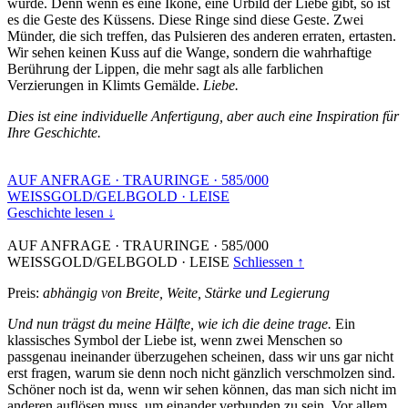
wurde. Denn wenn es eine Ikone, eine Urbild der Liebe gibt, so ist
es die Geste des Küssens. Diese Ringe sind diese Geste. Zwei
Münder, die sich treffen, das Pulsieren des anderen erraten, ertasten.
Wir sehen keinen Kuss auf die Wange, sondern die wahrhaftige
Berührung der Lippen, die mehr sagt als alle farblichen
Verzierungen in Klimts Gemälde.
Liebe.
Dies ist eine individuelle Anfertigung, aber auch eine Inspiration für
Ihre Geschichte.
AUF ANFRAGE
·
TRAURINGE
·
585/000
WEISSGOLD/GELBGOLD
·
LEISE
Geschichte lesen ↓
AUF ANFRAGE
·
TRAURINGE
·
585/000
WEISSGOLD/GELBGOLD
·
LEISE
Schliessen ↑
Preis:
abhängig von Breite, Weite, Stärke und Legierung
Und nun trägst du meine Hälfte, wie ich die deine trage.
Ein
klassisches Symbol der Liebe ist, wenn zwei Menschen so
passgenau ineinander überzugehen scheinen, dass wir uns gar nicht
erst fragen, warum sie denn noch nicht gänzlich verschmolzen sind.
Schöner noch ist da, wenn wir sehen können, das man sich nicht im
anderen auflösen muss, um einander verbunden zu sein. Vor allem,