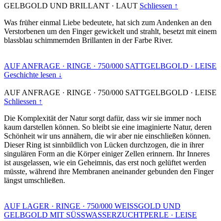
GELBGOLD UND BRILLANT
·
LAUT
Schliessen ↑
Was früher einmal Liebe bedeutete, hat sich zum Andenken an den
Verstorbenen um den Finger gewickelt und strahlt, besetzt mit einem
blassblau schimmernden Brillanten in der Farbe River.
AUF ANFRAGE
·
RINGE
·
750/000 SATTGELBGOLD
·
LEISE
Geschichte lesen ↓
AUF ANFRAGE
·
RINGE
·
750/000 SATTGELBGOLD
·
LEISE
Schliessen ↑
Die Komplexität der Natur sorgt dafür, dass wir sie immer noch
kaum darstellen können. So bleibt sie eine imaginierte Natur, deren
Schönheit wir uns annähern, die wir aber nie einschließen können.
Dieser Ring ist sinnbildlich von Lücken durchzogen, die in ihrer
singulären Form an die Körper einiger Zellen erinnern. Ihr Inneres
ist ausgelassen, wie ein Geheimnis, das erst noch gelüftet werden
müsste, während ihre Membranen aneinander gebunden den Finger
längst umschließen.
AUF LAGER
·
RINGE
·
750/000 WEISSGOLD UND
GELBGOLD MIT SÜSSWASSERZUCHTPERLE
·
LEISE