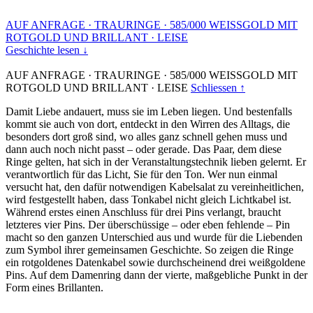
AUF ANFRAGE
·
TRAURINGE
·
585/000 WEISSGOLD MIT
ROTGOLD UND BRILLANT
·
LEISE
Geschichte lesen ↓
AUF ANFRAGE
·
TRAURINGE
·
585/000 WEISSGOLD MIT
ROTGOLD UND BRILLANT
·
LEISE
Schliessen ↑
Damit Liebe andauert, muss sie im Leben liegen. Und bestenfalls
kommt sie auch von dort, entdeckt in den Wirren des Alltags, die
besonders dort groß sind, wo alles ganz schnell gehen muss und
dann auch noch nicht passt – oder gerade. Das Paar, dem diese
Ringe gelten, hat sich in der Veranstaltungstechnik lieben gelernt. Er
verantwortlich für das Licht, Sie für den Ton. Wer nun einmal
versucht hat, den dafür notwendigen Kabelsalat zu vereinheitlichen,
wird festgestellt haben, dass Tonkabel nicht gleich Lichtkabel ist.
Während erstes einen Anschluss für drei Pins verlangt, braucht
letzteres vier Pins. Der überschüssige – oder eben fehlende – Pin
macht so den ganzen Unterschied aus und wurde für die Liebenden
zum Symbol ihrer gemeinsamen Geschichte. So zeigen die Ringe
ein rotgoldenes Datenkabel sowie durchscheinend drei weißgoldene
Pins. Auf dem Damenring dann der vierte, maßgebliche Punkt in der
Form eines Brillanten.