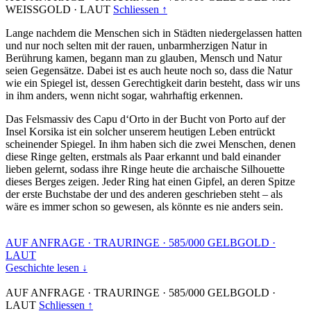
WEISSGOLD
·
LAUT
Schliessen ↑
Lange nachdem die Menschen sich in Städten niedergelassen hatten
und nur noch selten mit der rauen, unbarmherzigen Natur in
Berührung kamen, begann man zu glauben, Mensch und Natur
seien Gegensätze. Dabei ist es auch heute noch so, dass die Natur
wie ein Spiegel ist, dessen Gerechtigkeit darin besteht, dass wir uns
in ihm anders, wenn nicht sogar, wahrhaftig erkennen.
Das Felsmassiv des Capu d‘Orto in der Bucht von Porto auf der
Insel Korsika ist ein solcher unserem heutigen Leben entrückt
scheinender Spiegel. In ihm haben sich die zwei Menschen, denen
diese Ringe gelten, erstmals als Paar erkannt und bald einander
lieben gelernt, sodass ihre Ringe heute die archaische Silhouette
dieses Berges zeigen. Jeder Ring hat einen Gipfel, an deren Spitze
der erste Buchstabe der und des anderen geschrieben steht – als
wäre es immer schon so gewesen, als könnte es nie anders sein.
AUF ANFRAGE
·
TRAURINGE
·
585/000 GELBGOLD
·
LAUT
Geschichte lesen ↓
AUF ANFRAGE
·
TRAURINGE
·
585/000 GELBGOLD
·
LAUT
Schliessen ↑