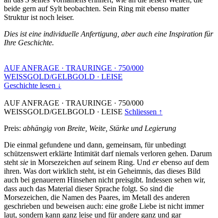
beide gern auf Sylt beobachten. Sein Ring mit ebenso matter
Struktur ist noch leiser.
Dies ist eine individuelle Anfertigung, aber auch eine Inspiration für
Ihre Geschichte.
AUF ANFRAGE
·
TRAURINGE
·
750/000
WEISSGOLD/GELBGOLD
·
LEISE
Geschichte lesen ↓
AUF ANFRAGE
·
TRAURINGE
·
750/000
WEISSGOLD/GELBGOLD
·
LEISE
Schliessen ↑
Preis:
abhängig von Breite, Weite, Stärke und Legierung
Die einmal gefundene und dann, gemeinsam, für unbedingt
schützenswert erklärte Intimität darf niemals verloren gehen. Darum
steht
sie
in Morsezeichen auf seinem Ring. Und
er
ebenso auf dem
ihren. Was dort wirklich steht, ist ein Geheimnis, das dieses Bild
auch bei genauerem Hinsehen nicht preisgibt. Indessen sehen wir,
dass auch das Material dieser Sprache folgt. So sind die
Morsezeichen, die Namen des Paares, im Metall des anderen
geschrieben und beweisen auch: eine große Liebe ist nicht immer
laut, sondern kann ganz leise und für andere ganz und gar