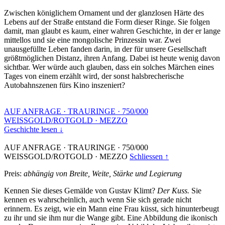
Zwischen königlichem Ornament und der glanzlosen Härte des
Lebens auf der Straße entstand die Form dieser Ringe. Sie folgen
damit, man glaubt es kaum, einer wahren Geschichte, in der er lange
mittellos und sie eine mongolische Prinzessin war. Zwei
unausgefüllte Leben fanden darin, in der für unsere Gesellschaft
größtmöglichen Distanz, ihren Anfang. Dabei ist heute wenig davon
sichtbar. Wer würde auch glauben, dass ein solches Märchen eines
Tages von einem erzählt wird, der sonst halsbrecherische
Autobahnszenen fürs Kino inszeniert?
AUF ANFRAGE
·
TRAURINGE
·
750/000
WEISSGOLD/ROTGOLD
·
MEZZO
Geschichte lesen ↓
AUF ANFRAGE
·
TRAURINGE
·
750/000
WEISSGOLD/ROTGOLD
·
MEZZO
Schliessen ↑
Preis:
abhängig von Breite, Weite, Stärke und Legierung
Kennen Sie dieses Gemälde von Gustav Klimt?
Der Kuss.
Sie
kennen es wahrscheinlich, auch wenn Sie sich gerade nicht
erinnern. Es zeigt, wie ein Mann eine Frau küsst, sich hinunterbeugt
zu ihr und sie ihm nur die Wange gibt. Eine Abbildung die ikonisch