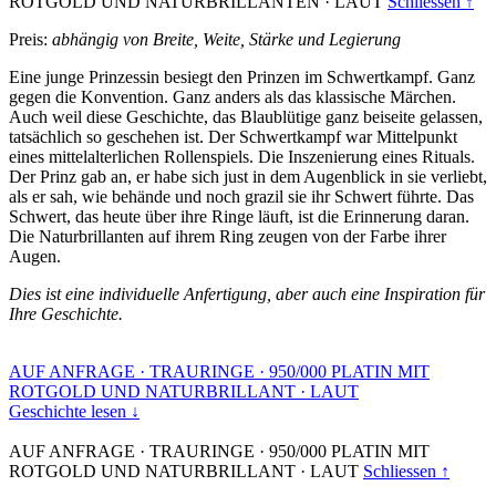
ROTGOLD UND NATURBRILLANTEN
·
LAUT
Schliessen ↑
Preis:
abhängig von Breite, Weite, Stärke und Legierung
Eine junge Prinzessin besiegt den Prinzen im Schwertkampf. Ganz
gegen die Konvention. Ganz anders als das klassische Märchen.
Auch weil diese Geschichte, das Blaublütige ganz beiseite gelassen,
tatsächlich so geschehen ist. Der Schwertkampf war Mittelpunkt
eines mittelalterlichen Rollenspiels. Die Inszenierung eines Rituals.
Der Prinz gab an, er habe sich just in dem Augenblick in sie verliebt,
als er sah, wie behände und noch grazil sie ihr Schwert führte. Das
Schwert, das heute über ihre Ringe läuft, ist die Erinnerung daran.
Die Naturbrillanten auf ihrem Ring zeugen von der Farbe ihrer
Augen.
Dies ist eine individuelle Anfertigung, aber auch eine Inspiration für
Ihre Geschichte.
AUF ANFRAGE
·
TRAURINGE
·
950/000 PLATIN MIT
ROTGOLD UND NATURBRILLANT
·
LAUT
Geschichte lesen ↓
AUF ANFRAGE
·
TRAURINGE
·
950/000 PLATIN MIT
ROTGOLD UND NATURBRILLANT
·
LAUT
Schliessen ↑