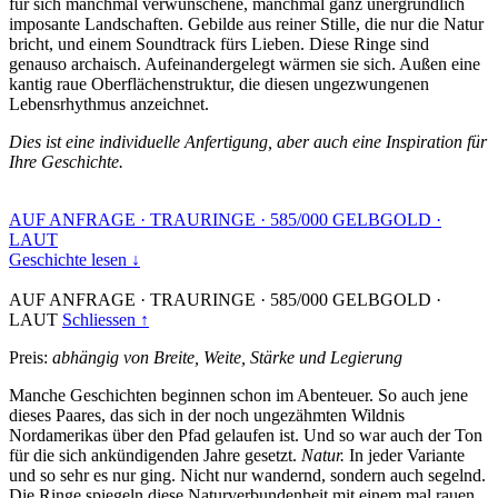
für sich manchmal verwunschene, manchmal ganz unergründlich
imposante Landschaften. Gebilde aus reiner Stille, die nur die Natur
bricht, und einem Soundtrack fürs Lieben. Diese Ringe sind
genauso archaisch. Aufeinandergelegt wärmen sie sich. Außen eine
kantig raue Oberflächenstruktur, die diesen ungezwungenen
Lebensrhythmus anzeichnet.
Dies ist eine individuelle Anfertigung, aber auch eine Inspiration für
Ihre Geschichte.
AUF ANFRAGE
·
TRAURINGE
·
585/000 GELBGOLD
·
LAUT
Geschichte lesen ↓
AUF ANFRAGE
·
TRAURINGE
·
585/000 GELBGOLD
·
LAUT
Schliessen ↑
Preis:
abhängig von Breite, Weite, Stärke und Legierung
Manche Geschichten beginnen schon im Abenteuer. So auch jene
dieses Paares, das sich in der noch ungezähmten Wildnis
Nordamerikas über den Pfad gelaufen ist. Und so war auch der Ton
für die sich ankündigenden Jahre gesetzt.
Natur.
In jeder Variante
und so sehr es nur ging. Nicht nur wandernd, sondern auch segelnd.
Die Ringe spiegeln diese Naturverbundenheit mit einem mal rauen