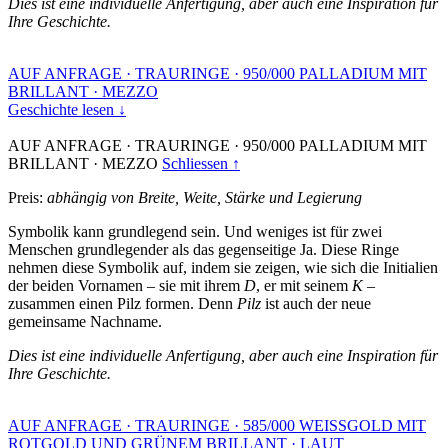
Dies ist eine individuelle Anfertigung, aber auch eine Inspiration für
Ihre Geschichte.
AUF ANFRAGE
·
TRAURINGE
·
950/000 PALLADIUM MIT
BRILLANT
·
MEZZO
Geschichte lesen ↓
AUF ANFRAGE
·
TRAURINGE
·
950/000 PALLADIUM MIT
BRILLANT
·
MEZZO
Schliessen ↑
Preis:
abhängig von Breite, Weite, Stärke und Legierung
Symbolik kann grundlegend sein. Und weniges ist für zwei
Menschen grundlegender als das gegenseitige Ja. Diese Ringe
nehmen diese Symbolik auf, indem sie zeigen, wie sich die Initialien
der beiden Vornamen – sie mit ihrem
D
, er mit seinem
K
–
zusammen einen Pilz formen. Denn
Pilz
ist auch der neue
gemeinsame Nachname.
Dies ist eine individuelle Anfertigung, aber auch eine Inspiration für
Ihre Geschichte.
AUF ANFRAGE
·
TRAURINGE
·
585/000 WEISSGOLD MIT
ROTGOLD UND GRÜNEM BRILLANT
·
LAUT