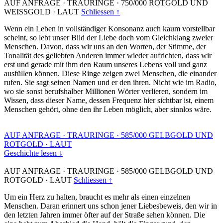
AUF ANFRAGE
·
TRAURINGE
·
750/000 ROTGOLD UND
WEISSGOLD
·
LAUT
Schliessen ↑
Wenn ein Leben in vollständiger Konsonanz auch kaum vorstellbar
scheint, so lebt unser Bild der Liebe doch vom Gleichklang zweier
Menschen. Davon, dass wir uns an den Worten, der Stimme, der
Tonalität des geliebten Anderen immer wieder aufrichten, dass wir
erst und gerade mit ihm den Raum unseres Lebens voll und ganz
ausfüllen können. Diese Ringe zeigen zwei Menschen, die einander
rufen. Sie sagt seinen Namen und er den ihren. Nicht wie im Radio,
wo sie sonst berufshalber Millionen Wörter verlieren, sondern im
Wissen, dass dieser Name, dessen Frequenz hier sichtbar ist, einem
Menschen gehört, ohne den ihr Leben möglich, aber sinnlos wäre.
AUF ANFRAGE
·
TRAURINGE
·
585/000 GELBGOLD UND
ROTGOLD
·
LAUT
Geschichte lesen ↓
AUF ANFRAGE
·
TRAURINGE
·
585/000 GELBGOLD UND
ROTGOLD
·
LAUT
Schliessen ↑
Um ein Herz zu halten, braucht es mehr als einen einzelnen
Menschen. Daran erinnert uns schon jener Liebesbeweis, den wir in
den letzten Jahren immer öfter auf der Straße sehen können. Die