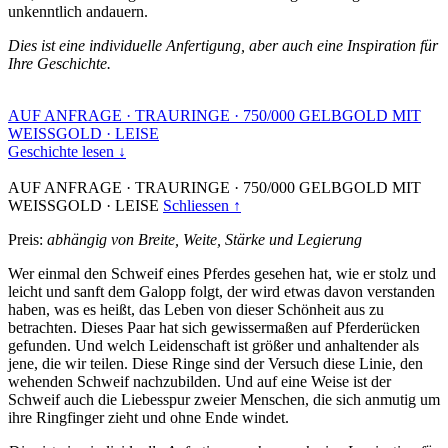
unkenntlich andauern.
Dies ist eine individuelle Anfertigung, aber auch eine Inspiration für
Ihre Geschichte.
AUF ANFRAGE
·
TRAURINGE
·
750/000 GELBGOLD MIT
WEISSGOLD
·
LEISE
Geschichte lesen ↓
AUF ANFRAGE
·
TRAURINGE
·
750/000 GELBGOLD MIT
WEISSGOLD
·
LEISE
Schliessen ↑
Preis:
abhängig von Breite, Weite, Stärke und Legierung
Wer einmal den Schweif eines Pferdes gesehen hat, wie er stolz und
leicht und sanft dem Galopp folgt, der wird etwas davon verstanden
haben, was es heißt, das Leben von dieser Schönheit aus zu
betrachten. Dieses Paar hat sich gewissermaßen auf Pferderücken
gefunden. Und welch Leidenschaft ist größer und anhaltender als
jene, die wir teilen. Diese Ringe sind der Versuch diese Linie, den
wehenden Schweif nachzubilden. Und auf eine Weise ist der
Schweif auch die Liebesspur zweier Menschen, die sich anmutig um
ihre Ringfinger zieht und ohne Ende windet.