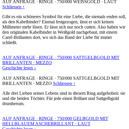
AUF ANFRAGE
·
RINGE
·
750/000 WEISSGOLD
·
LAUT
Schliessen ↑
Gibt es ein schöneres Symbol für eine Liebe, die niemals enden soll,
als den Kabelbinder? Einmal festgezogen, lässt er sich keinen
Millimeter mehr lösen. Er lässt sich nur noch cutten. Also haben wir
den originalen Kabelbinder in Weißgold nachgebaut, mit einem
Carré-Brillanten dort, wo sich das Band der Liebe für immer
schließt.
AUF ANFRAGE
·
RINGE
·
750/000 SATTGELBGOLD MIT
BRILLANTEN
·
MEZZO
Geschichte lesen ↓
AUF ANFRAGE
·
RINGE
·
750/000 SATTGELBGOLD MIT
BRILLANTEN
·
MEZZO
Schliessen ↑
Alle drei Lieben seines Lebens sind in diesem Ring aufgehoben: sie
und die beiden Töchter. Für jede einen Brillant und Sattgelbgold
drumherum.
AUF ANFRAGE
·
RINGE
·
750/000 GELBGOLD MIT
HELLBLAUEM ASCHEBRILLANT
·
LAUT
Geschichte lesen ↓