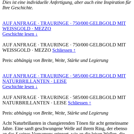
Dies ist eine individuelle Anfertigung, aber auch eine Inspiration für
Ihre Geschichte.
AUF ANFRAGE
·
TRAURINGE
·
750/000 GELBGOLD MIT
WEISSGOLD
·
MEZZO
Geschichte lesen ↓
AUF ANFRAGE
·
TRAURINGE
·
750/000 GELBGOLD MIT
WEISSGOLD
·
MEZZO
Schliessen ↑
Preis:
abhängig von Breite, Weite, Stärke und Legierung
AUF ANFRAGE
·
TRAURINGE
·
585/000 GELBGOLD MIT
NATURBRILLANTEN
·
LEISE
Geschichte lesen ↓
AUF ANFRAGE
·
TRAURINGE
·
585/000 GELBGOLD MIT
NATURBRILLANTEN
·
LEISE
Schliessen ↑
Preis:
abhängig von Breite, Weite, Stärke und Legierung
Acht Naturbrillanten in changierenden Tönen für acht gemeinsame
Jahre. Eine sanft geschwungene Welle auf ihrem Ring, der ebenso
an das
S
seines Vornamens erinnert, wie an die leisen Wellen, die