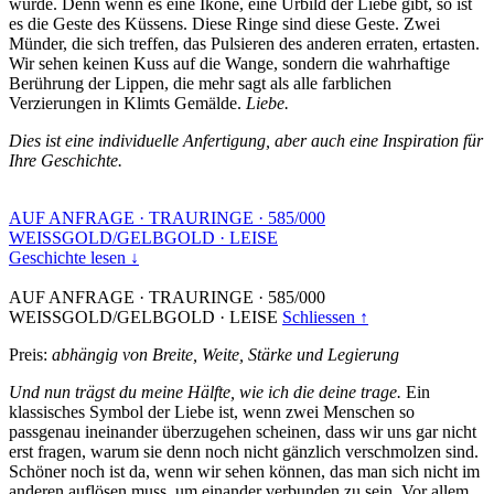
wurde. Denn wenn es eine Ikone, eine Urbild der Liebe gibt, so ist
es die Geste des Küssens. Diese Ringe sind diese Geste. Zwei
Münder, die sich treffen, das Pulsieren des anderen erraten, ertasten.
Wir sehen keinen Kuss auf die Wange, sondern die wahrhaftige
Berührung der Lippen, die mehr sagt als alle farblichen
Verzierungen in Klimts Gemälde.
Liebe.
Dies ist eine individuelle Anfertigung, aber auch eine Inspiration für
Ihre Geschichte.
AUF ANFRAGE
·
TRAURINGE
·
585/000
WEISSGOLD/GELBGOLD
·
LEISE
Geschichte lesen ↓
AUF ANFRAGE
·
TRAURINGE
·
585/000
WEISSGOLD/GELBGOLD
·
LEISE
Schliessen ↑
Preis:
abhängig von Breite, Weite, Stärke und Legierung
Und nun trägst du meine Hälfte, wie ich die deine trage.
Ein
klassisches Symbol der Liebe ist, wenn zwei Menschen so
passgenau ineinander überzugehen scheinen, dass wir uns gar nicht
erst fragen, warum sie denn noch nicht gänzlich verschmolzen sind.
Schöner noch ist da, wenn wir sehen können, das man sich nicht im
anderen auflösen muss, um einander verbunden zu sein. Vor allem,