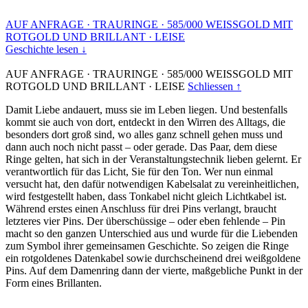
AUF ANFRAGE
·
TRAURINGE
·
585/000 WEISSGOLD MIT
ROTGOLD UND BRILLANT
·
LEISE
Geschichte lesen ↓
AUF ANFRAGE
·
TRAURINGE
·
585/000 WEISSGOLD MIT
ROTGOLD UND BRILLANT
·
LEISE
Schliessen ↑
Damit Liebe andauert, muss sie im Leben liegen. Und bestenfalls
kommt sie auch von dort, entdeckt in den Wirren des Alltags, die
besonders dort groß sind, wo alles ganz schnell gehen muss und
dann auch noch nicht passt – oder gerade. Das Paar, dem diese
Ringe gelten, hat sich in der Veranstaltungstechnik lieben gelernt. Er
verantwortlich für das Licht, Sie für den Ton. Wer nun einmal
versucht hat, den dafür notwendigen Kabelsalat zu vereinheitlichen,
wird festgestellt haben, dass Tonkabel nicht gleich Lichtkabel ist.
Während erstes einen Anschluss für drei Pins verlangt, braucht
letzteres vier Pins. Der überschüssige – oder eben fehlende – Pin
macht so den ganzen Unterschied aus und wurde für die Liebenden
zum Symbol ihrer gemeinsamen Geschichte. So zeigen die Ringe
ein rotgoldenes Datenkabel sowie durchscheinend drei weißgoldene
Pins. Auf dem Damenring dann der vierte, maßgebliche Punkt in der
Form eines Brillanten.