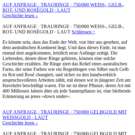
AUF ANFRAGE
·
TRAURINGE
·
750/000 WEISS-, GELB-,
ROT- UND ROSÉGOLD
·
LAUT
Geschichte lesen ↓
AUF ANFRAGE
·
TRAURINGE
·
750/000 WEISS-, GELB-,
ROT- UND ROSÉGOLD
·
LAUT
Schliessen ↑
Es könnte sein, dass das Ende der Welt, von hier aus gesehen, auf
dem australischen Kontinent liegt. Und dass dieses Ende, ist man
einmal dort angekommen, letztlich neue Anfänge zeitigt. Die
Liebenden, denen diese Ringe gehören, können eine solche
Geschichte erzählen. Ihr Ringe ziert das Relief eines australischen
Farns, der seine Farben wie ein Regenbogen von Silber nach Gelb
zu Rot und Rosé changiert, und sicher zu den handwerklich
anspruchsvolleren Arbeiten zählt, mit denen wir in jüngerer Zeit am
Havelufer beschäftigt waren. Für sie ist diese Pflanze, deren Art mit
400 Millionen Jahren älter als jede Samenpflanze ist, eine bleibende
Erinnerung an jenes »down under«.
AUF ANFRAGE
·
TRAURINGE
·
750/000 GELBGOLD MIT
WEISSGOLD
·
LAUT
Geschichte lesen ↓
AUF ANFRAGE
·
TRAURINGE
·
750/000 GELBGOLD MIT