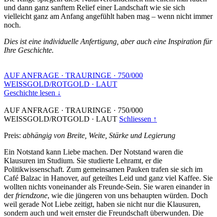
und dann ganz sanftem Relief einer Landschaft wie sie sich
vielleicht ganz am Anfang angefühlt haben mag – wenn nicht immer
noch.
Dies ist eine individuelle Anfertigung, aber auch eine Inspiration für
Ihre Geschichte.
AUF ANFRAGE
·
TRAURINGE
·
750/000
WEISSGOLD/ROTGOLD
·
LAUT
Geschichte lesen ↓
AUF ANFRAGE
·
TRAURINGE
·
750/000
WEISSGOLD/ROTGOLD
·
LAUT
Schliessen ↑
Preis:
abhängig von Breite, Weite, Stärke und Legierung
Ein Notstand kann Liebe machen. Der Notstand waren die
Klausuren im Studium. Sie studierte Lehramt, er die
Politikwissenschaft. Zum gemeinsamen Pauken trafen sie sich im
Café Balzac in Hanover, auf geteiltes Leid und ganz viel Kaffee. Sie
wollten nichts voneinander als Freunde-Sein. Sie waren einander in
der
friendzone
, wie die jüngeren von uns behaupten würden. Doch
weil gerade Not Liebe zeitigt, haben sie nicht nur die Klausuren,
sondern auch und weit ernster die Freundschaft überwunden. Die