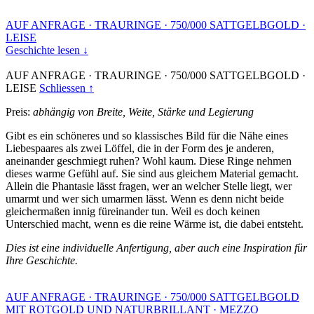
AUF ANFRAGE
·
TRAURINGE
·
750/000 SATTGELBGOLD
·
LEISE
Geschichte lesen ↓
AUF ANFRAGE
·
TRAURINGE
·
750/000 SATTGELBGOLD
·
LEISE
Schliessen ↑
Preis:
abhängig von Breite, Weite, Stärke und Legierung
Gibt es ein schöneres und so klassisches Bild für die Nähe eines
Liebespaares als zwei Löffel, die in der Form des je anderen,
aneinander geschmiegt ruhen? Wohl kaum. Diese Ringe nehmen
dieses warme Gefühl auf. Sie sind aus gleichem Material gemacht.
Allein die Phantasie lässt fragen, wer an welcher Stelle liegt, wer
umarmt und wer sich umarmen lässt. Wenn es denn nicht beide
gleichermaßen innig füreinander tun. Weil es doch keinen
Unterschied macht, wenn es die reine Wärme ist, die dabei entsteht.
Dies ist eine individuelle Anfertigung, aber auch eine Inspiration für
Ihre Geschichte.
AUF ANFRAGE
·
TRAURINGE
·
750/000 SATTGELBGOLD
MIT ROTGOLD UND NATURBRILLANT
·
MEZZO