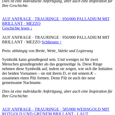
Dies ist eine individuelle Anfertigung, aber auch eine Inspiration für
Ihre Geschichte.
AUF ANFRAGE
·
TRAURINGE
·
950/000 PALLADIUM MIT
BRILLANT
·
MEZZO
Geschichte lesen ↓
AUF ANFRAGE
·
TRAURINGE
·
950/000 PALLADIUM MIT
BRILLANT
·
MEZZO
Schliessen ↑
Preis:
abhängig von Breite, Weite, Stärke und Legierung
Symbolik kann grundlegend sein. Und weniges ist für zwei
Menschen grundlegender als das gegenseitige Ja. Diese Ringe
nehmen diese Symbolik auf, indem sie zeigen, wie sich die Initialien
der beiden Vornamen – sie mit ihrem
D
, er mit seinem
K
–
zusammen einen Pilz formen. Denn
Pilz
ist auch der neue
gemeinsame Nachname.
Dies ist eine individuelle Anfertigung, aber auch eine Inspiration für
Ihre Geschichte.
AUF ANFRAGE
·
TRAURINGE
·
585/000 WEISSGOLD MIT
ROTGOLD UND GRÜNEM BRILLANT
·
LAUT