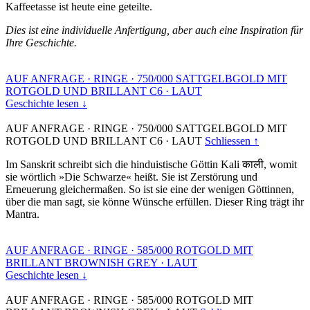
Kaffeetasse ist heute eine geteilte.
Dies ist eine individuelle Anfertigung, aber auch eine Inspiration für
Ihre Geschichte.
AUF ANFRAGE
·
RINGE
·
750/000 SATTGELBGOLD MIT
ROTGOLD UND BRILLANT C6
·
LAUT
Geschichte lesen ↓
AUF ANFRAGE
·
RINGE
·
750/000 SATTGELBGOLD MIT
ROTGOLD UND BRILLANT C6
·
LAUT
Schliessen ↑
Im Sanskrit schreibt sich die hinduistische Göttin Kali काली, womit
sie wörtlich »Die Schwarze« heißt. Sie ist Zerstörung und
Erneuerung gleichermaßen. So ist sie eine der wenigen Göttinnen,
über die man sagt, sie könne Wünsche erfüllen. Dieser Ring trägt ihr
Mantra.
AUF ANFRAGE
·
RINGE
·
585/000 ROTGOLD MIT
BRILLANT BROWNISH GREY
·
LAUT
Geschichte lesen ↓
AUF ANFRAGE
·
RINGE
·
585/000 ROTGOLD MIT