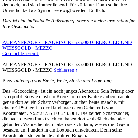
dennoch, und sich immer liebend. Für 20 Jahre. Dann sollte ihre
Unendlichkeit als Symbol verewigt werden. Endlich.
Dies ist eine individuelle Anfertigung, aber auch eine Inspiration für
Ihre Geschichte.
AUF ANFRAGE
·
TRAURINGE
·
585/000 GELBGOLD UND
WEISSGOLD
·
MEZZO
Geschichte lesen ↓
AUF ANFRAGE
·
TRAURINGE
·
585/000 GELBGOLD UND
WEISSGOLD
·
MEZZO
Schliessen ↑
Preis:
abhängig von Breite, Weite, Stärke und Legierung
Das »Geocaching« ist ein noch junges Abenteuer. Sein Prinzip aber
ist erprobt. So wie einst ein Kreuz auf einer Karte glauben machte,
genau dort sei ein Schatz verborgen, suchen heute manche, mit
einem GPS-Gerät in der Hand, nach dem Geheimnis von
Koordinaten. N52°24735 E012°33081. Die beiden Schatzsucher,
die nach diesem Punkt suchten, haben dort schließlich einander
gefunden. Wahrscheinlich haben sie sich dann, wie es die Regeln
besagen, am Fundort in ein Logbuch eingetragen. Denn seine
Koordinaten stehen heute auf ihren Ringen.