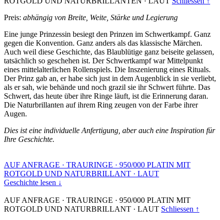
ROTGOLD UND NATURBRILLANTEN
·
LAUT
Schliessen ↑
Preis:
abhängig von Breite, Weite, Stärke und Legierung
Eine junge Prinzessin besiegt den Prinzen im Schwertkampf. Ganz
gegen die Konvention. Ganz anders als das klassische Märchen.
Auch weil diese Geschichte, das Blaublütige ganz beiseite gelassen,
tatsächlich so geschehen ist. Der Schwertkampf war Mittelpunkt
eines mittelalterlichen Rollenspiels. Die Inszenierung eines Rituals.
Der Prinz gab an, er habe sich just in dem Augenblick in sie verliebt,
als er sah, wie behände und noch grazil sie ihr Schwert führte. Das
Schwert, das heute über ihre Ringe läuft, ist die Erinnerung daran.
Die Naturbrillanten auf ihrem Ring zeugen von der Farbe ihrer
Augen.
Dies ist eine individuelle Anfertigung, aber auch eine Inspiration für
Ihre Geschichte.
AUF ANFRAGE
·
TRAURINGE
·
950/000 PLATIN MIT
ROTGOLD UND NATURBRILLANT
·
LAUT
Geschichte lesen ↓
AUF ANFRAGE
·
TRAURINGE
·
950/000 PLATIN MIT
ROTGOLD UND NATURBRILLANT
·
LAUT
Schliessen ↑