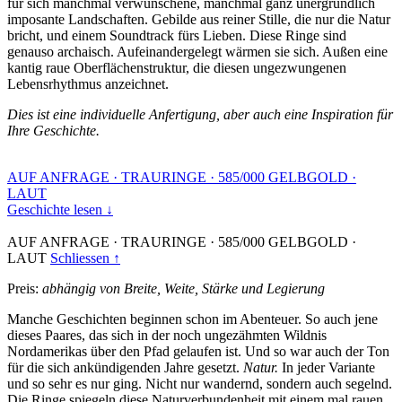
für sich manchmal verwunschene, manchmal ganz unergründlich
imposante Landschaften. Gebilde aus reiner Stille, die nur die Natur
bricht, und einem Soundtrack fürs Lieben. Diese Ringe sind
genauso archaisch. Aufeinandergelegt wärmen sie sich. Außen eine
kantig raue Oberflächenstruktur, die diesen ungezwungenen
Lebensrhythmus anzeichnet.
Dies ist eine individuelle Anfertigung, aber auch eine Inspiration für
Ihre Geschichte.
AUF ANFRAGE
·
TRAURINGE
·
585/000 GELBGOLD
·
LAUT
Geschichte lesen ↓
AUF ANFRAGE
·
TRAURINGE
·
585/000 GELBGOLD
·
LAUT
Schliessen ↑
Preis:
abhängig von Breite, Weite, Stärke und Legierung
Manche Geschichten beginnen schon im Abenteuer. So auch jene
dieses Paares, das sich in der noch ungezähmten Wildnis
Nordamerikas über den Pfad gelaufen ist. Und so war auch der Ton
für die sich ankündigenden Jahre gesetzt.
Natur.
In jeder Variante
und so sehr es nur ging. Nicht nur wandernd, sondern auch segelnd.
Die Ringe spiegeln diese Naturverbundenheit mit einem mal rauen