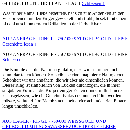
GELBGOLD UND BRILLANT
·
LAUT
Schliessen ↑
Was früher einmal Liebe bedeutete, hat sich zum Andenken an den
Verstorbenen um den Finger gewickelt und strahlt, besetzt mit einem
blassblau schimmernden Brillanten in der Farbe River.
AUF ANFRAGE
·
RINGE
·
750/000 SATTGELBGOLD
·
LEISE
Geschichte lesen ↓
AUF ANFRAGE
·
RINGE
·
750/000 SATTGELBGOLD
·
LEISE
Schliessen ↑
Die Komplexität der Natur sorgt dafür, dass wir sie immer noch
kaum darstellen können. So bleibt sie eine imaginierte Natur, deren
Schönheit wir uns annähern, die wir aber nie einschließen können.
Dieser Ring ist sinnbildlich von Lücken durchzogen, die in ihrer
singulären Form an die Körper einiger Zellen erinnern. Ihr Inneres
ist ausgelassen, wie ein Geheimnis, das erst noch gelüftet werden
müsste, während ihre Membranen aneinander gebunden den Finger
längst umschließen.
AUF LAGER
·
RINGE
·
750/000 WEISSGOLD UND
GELBGOLD MIT SÜSSWASSERZUCHTPERLE
·
LEISE