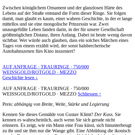
Zwischen königlichem Ornament und der glanzlosen Härte des
Lebens auf der Straße entstand die Form dieser Ringe. Sie folgen
damit, man glaubt es kaum, einer wahren Geschichte, in der er lange
mittellos und sie eine mongolische Prinzessin war. Zwei
unausgefüllte Leben fanden darin, in der für unsere Gesellschaft
größtmöglichen Distanz, ihren Anfang. Dabei ist heute wenig davon
sichtbar. Wer würde auch glauben, dass ein solches Märchen eines
Tages von einem erzählt wird, der sonst halsbrecherische
Autobahnszenen fürs Kino inszeniert?
AUF ANFRAGE
·
TRAURINGE
·
750/000
WEISSGOLD/ROTGOLD
·
MEZZO
Geschichte lesen ↓
AUF ANFRAGE
·
TRAURINGE
·
750/000
WEISSGOLD/ROTGOLD
·
MEZZO
Schliessen ↑
Preis:
abhängig von Breite, Weite, Stärke und Legierung
Kennen Sie dieses Gemälde von Gustav Klimt?
Der Kuss.
Sie
kennen es wahrscheinlich, auch wenn Sie sich gerade nicht
erinnern. Es zeigt, wie ein Mann eine Frau küsst, sich hinunterbeugt
zu ihr und sie ihm nur die Wange gibt. Eine Abbildung die ikonisch