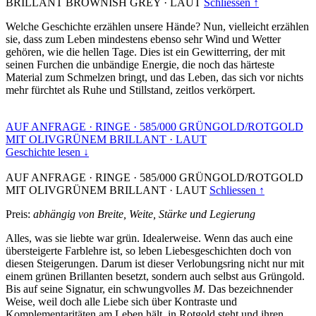
BRILLANT BROWNISH GREY
·
LAUT
Schliessen ↑
Welche Geschichte erzählen unsere Hände? Nun, vielleicht erzählen
sie, dass zum Leben mindestens ebenso sehr Wind und Wetter
gehören, wie die hellen Tage. Dies ist ein Gewitterring, der mit
seinen Furchen die unbändige Energie, die noch das härteste
Material zum Schmelzen bringt, und das Leben, das sich vor nichts
mehr fürchtet als Ruhe und Stillstand, zeitlos verkörpert.
AUF ANFRAGE
·
RINGE
·
585/000 GRÜNGOLD/ROTGOLD
MIT OLIVGRÜNEM BRILLANT
·
LAUT
Geschichte lesen ↓
AUF ANFRAGE
·
RINGE
·
585/000 GRÜNGOLD/ROTGOLD
MIT OLIVGRÜNEM BRILLANT
·
LAUT
Schliessen ↑
Preis:
abhängig von Breite, Weite, Stärke und Legierung
Alles, was sie liebte war grün. Idealerweise. Wenn das auch eine
übersteigerte Farblehre ist, so leben Liebesgeschichten doch von
diesen Steigerungen. Darum ist dieser Verlobungsring nicht nur mit
einem grünen Brillanten besetzt, sondern auch selbst aus Grüngold.
Bis auf seine Signatur, ein schwungvolles
M
. Das bezeichnender
Weise, weil doch alle Liebe sich über Kontraste und
Komplementaritäten am Leben hält, in Rotgold steht und ihren