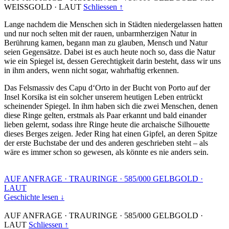
WEISSGOLD
·
LAUT
Schliessen ↑
Lange nachdem die Menschen sich in Städten niedergelassen hatten
und nur noch selten mit der rauen, unbarmherzigen Natur in
Berührung kamen, begann man zu glauben, Mensch und Natur
seien Gegensätze. Dabei ist es auch heute noch so, dass die Natur
wie ein Spiegel ist, dessen Gerechtigkeit darin besteht, dass wir uns
in ihm anders, wenn nicht sogar, wahrhaftig erkennen.
Das Felsmassiv des Capu d‘Orto in der Bucht von Porto auf der
Insel Korsika ist ein solcher unserem heutigen Leben entrückt
scheinender Spiegel. In ihm haben sich die zwei Menschen, denen
diese Ringe gelten, erstmals als Paar erkannt und bald einander
lieben gelernt, sodass ihre Ringe heute die archaische Silhouette
dieses Berges zeigen. Jeder Ring hat einen Gipfel, an deren Spitze
der erste Buchstabe der und des anderen geschrieben steht – als
wäre es immer schon so gewesen, als könnte es nie anders sein.
AUF ANFRAGE
·
TRAURINGE
·
585/000 GELBGOLD
·
LAUT
Geschichte lesen ↓
AUF ANFRAGE
·
TRAURINGE
·
585/000 GELBGOLD
·
LAUT
Schliessen ↑