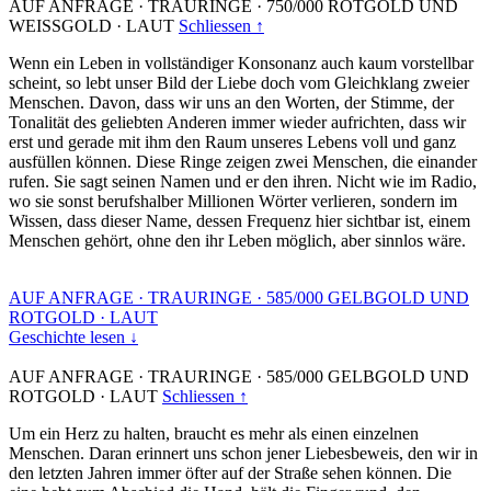
AUF ANFRAGE
·
TRAURINGE
·
750/000 ROTGOLD UND
WEISSGOLD
·
LAUT
Schliessen ↑
Wenn ein Leben in vollständiger Konsonanz auch kaum vorstellbar
scheint, so lebt unser Bild der Liebe doch vom Gleichklang zweier
Menschen. Davon, dass wir uns an den Worten, der Stimme, der
Tonalität des geliebten Anderen immer wieder aufrichten, dass wir
erst und gerade mit ihm den Raum unseres Lebens voll und ganz
ausfüllen können. Diese Ringe zeigen zwei Menschen, die einander
rufen. Sie sagt seinen Namen und er den ihren. Nicht wie im Radio,
wo sie sonst berufshalber Millionen Wörter verlieren, sondern im
Wissen, dass dieser Name, dessen Frequenz hier sichtbar ist, einem
Menschen gehört, ohne den ihr Leben möglich, aber sinnlos wäre.
AUF ANFRAGE
·
TRAURINGE
·
585/000 GELBGOLD UND
ROTGOLD
·
LAUT
Geschichte lesen ↓
AUF ANFRAGE
·
TRAURINGE
·
585/000 GELBGOLD UND
ROTGOLD
·
LAUT
Schliessen ↑
Um ein Herz zu halten, braucht es mehr als einen einzelnen
Menschen. Daran erinnert uns schon jener Liebesbeweis, den wir in
den letzten Jahren immer öfter auf der Straße sehen können. Die