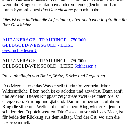
wenn die Ringe selbst dann einander vollends gleichen und zu
ihrem Symbol längst
das Gemeinsame
gemacht haben.
Dies ist eine individuelle Anfertigung, aber auch eine Inspiration für
Ihre Geschichte.
AUF ANFRAGE
·
TRAURINGE
·
750/000
GELBGOLD/WEISSGOLD
·
LEISE
Geschichte lesen ↓
AUF ANFRAGE
·
TRAURINGE
·
750/000
GELBGOLD/WEISSGOLD
·
LEISE
Schliessen ↑
Preis:
abhängig von Breite, Weite, Stärke und Legierung
Das Meer ist, wie das Wasser selbst, ein Ort vermeintlicher
Widersprüche. Eben noch ist es geladen und gewaltig. Dann sanft
und seidend. Dieses Ringpaar zeigt diese zwei Gesichter. Sie ist
energetisch. Er ruhig und glättend. Darum türmen sich auf ihrem
Ring die silbernen Wellen, die auf seinem Ring wieder zu jenem
schillernden Teppich werden. Die Ostsee, unser nächstes Meer, ist
für beide der Rückzug aus dem Alltag. Und der Ort, wo sich die
Liebe sammelt.