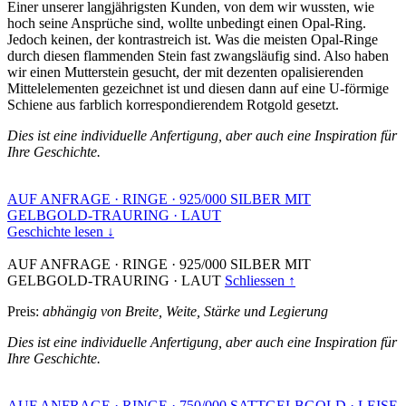
Einer unserer langjährigsten Kunden, von dem wir wussten, wie
hoch seine Ansprüche sind, wollte unbedingt einen Opal-Ring.
Jedoch keinen, der kontrastreich ist. Was die meisten Opal-Ringe
durch diesen flammenden Stein fast zwangsläufig sind. Also haben
wir einen Mutterstein gesucht, der mit dezenten opalisierenden
Mittelelementen gezeichnet ist und diesen dann auf eine U-förmige
Schiene aus farblich korrespondierendem Rotgold gesetzt.
Dies ist eine individuelle Anfertigung, aber auch eine Inspiration für
Ihre Geschichte.
AUF ANFRAGE
·
RINGE
·
925/000 SILBER MIT
GELBGOLD-TRAURING
·
LAUT
Geschichte lesen ↓
AUF ANFRAGE
·
RINGE
·
925/000 SILBER MIT
GELBGOLD-TRAURING
·
LAUT
Schliessen ↑
Preis:
abhängig von Breite, Weite, Stärke und Legierung
Dies ist eine individuelle Anfertigung, aber auch eine Inspiration für
Ihre Geschichte.
AUF ANFRAGE
·
RINGE
·
750/000 SATTGELBGOLD
·
LEISE