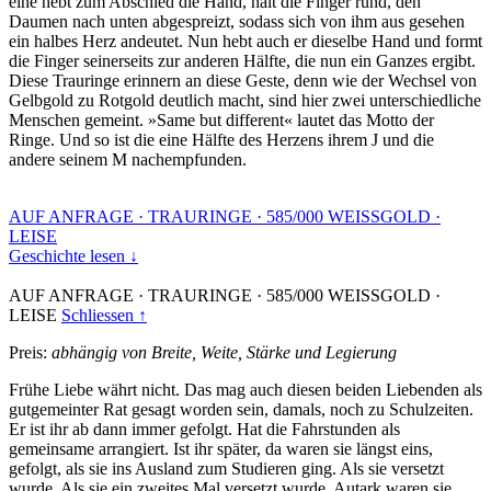
eine hebt zum Abschied die Hand, hält die Finger rund, den
Daumen nach unten abgespreizt, sodass sich von ihm aus gesehen
ein halbes Herz andeutet. Nun hebt auch er dieselbe Hand und formt
die Finger seinerseits zur anderen Hälfte, die nun ein Ganzes ergibt.
Diese Trauringe erinnern an diese Geste, denn wie der Wechsel von
Gelbgold zu Rotgold deutlich macht, sind hier zwei unterschiedliche
Menschen gemeint. »Same but different« lautet das Motto der
Ringe. Und so ist die eine Hälfte des Herzens ihrem J und die
andere seinem M nachempfunden.
AUF ANFRAGE
·
TRAURINGE
·
585/000 WEISSGOLD
·
LEISE
Geschichte lesen ↓
AUF ANFRAGE
·
TRAURINGE
·
585/000 WEISSGOLD
·
LEISE
Schliessen ↑
Preis:
abhängig von Breite, Weite, Stärke und Legierung
Frühe Liebe währt nicht. Das mag auch diesen beiden Liebenden als
gutgemeinter Rat gesagt worden sein, damals, noch zu Schulzeiten.
Er ist ihr ab dann immer gefolgt. Hat die Fahrstunden als
gemeinsame arrangiert. Ist ihr später, da waren sie längst eins,
gefolgt, als sie ins Ausland zum Studieren ging. Als sie versetzt
wurde. Als sie ein zweites Mal versetzt wurde. Autark waren sie