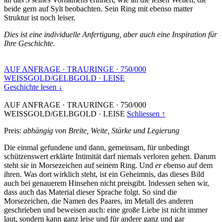
beide gern auf Sylt beobachten. Sein Ring mit ebenso matter
Struktur ist noch leiser.
Dies ist eine individuelle Anfertigung, aber auch eine Inspiration für
Ihre Geschichte.
AUF ANFRAGE
·
TRAURINGE
·
750/000
WEISSGOLD/GELBGOLD
·
LEISE
Geschichte lesen ↓
AUF ANFRAGE
·
TRAURINGE
·
750/000
WEISSGOLD/GELBGOLD
·
LEISE
Schliessen ↑
Preis:
abhängig von Breite, Weite, Stärke und Legierung
Die einmal gefundene und dann, gemeinsam, für unbedingt
schützenswert erklärte Intimität darf niemals verloren gehen. Darum
steht
sie
in Morsezeichen auf seinem Ring. Und
er
ebenso auf dem
ihren. Was dort wirklich steht, ist ein Geheimnis, das dieses Bild
auch bei genauerem Hinsehen nicht preisgibt. Indessen sehen wir,
dass auch das Material dieser Sprache folgt. So sind die
Morsezeichen, die Namen des Paares, im Metall des anderen
geschrieben und beweisen auch: eine große Liebe ist nicht immer
laut, sondern kann ganz leise und für andere ganz und gar