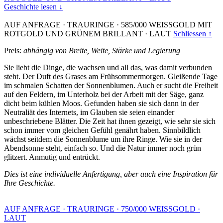
Geschichte lesen ↓
AUF ANFRAGE
·
TRAURINGE
·
585/000 WEISSGOLD MIT
ROTGOLD UND GRÜNEM BRILLANT
·
LAUT
Schliessen ↑
Preis:
abhängig von Breite, Weite, Stärke und Legierung
Sie liebt die Dinge, die wachsen und all das, was damit verbunden
steht. Der Duft des Grases am Frühsommermorgen. Gleißende Tage
im schmalen Schatten der Sonnenblumen. Auch er sucht die Freiheit
auf den Feldern, im Unterholz bei der Arbeit mit der Säge, ganz
dicht beim kühlen Moos. Gefunden haben sie sich dann in der
Neutraliät des Internets, im Glauben sie seien einander
unbeschriebene Blätter. Die Zeit hat ihnen gezeigt, wie sehr sie sich
schon immer vom gleichen Gefühl genährt haben. Sinnbildlich
wächst seitdem die Sonnenblume um ihre Ringe. Wie sie in der
Abendsonne steht, einfach so. Und die Natur immer noch grün
glitzert. Anmutig und entrückt.
Dies ist eine individuelle Anfertigung, aber auch eine Inspiration für
Ihre Geschichte.
AUF ANFRAGE
·
TRAURINGE
·
750/000 WEISSGOLD
·
LAUT