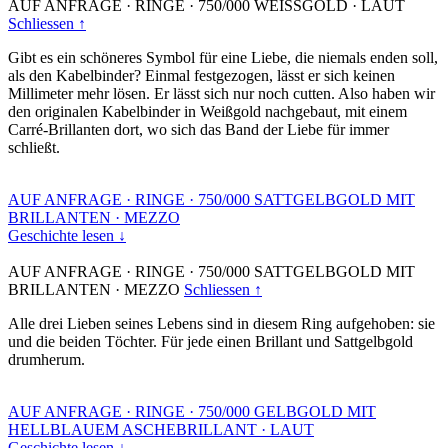
AUF ANFRAGE
·
RINGE
·
750/000 WEISSGOLD
·
LAUT
Schliessen ↑
Gibt es ein schöneres Symbol für eine Liebe, die niemals enden soll,
als den Kabelbinder? Einmal festgezogen, lässt er sich keinen
Millimeter mehr lösen. Er lässt sich nur noch cutten. Also haben wir
den originalen Kabelbinder in Weißgold nachgebaut, mit einem
Carré-Brillanten dort, wo sich das Band der Liebe für immer
schließt.
AUF ANFRAGE
·
RINGE
·
750/000 SATTGELBGOLD MIT
BRILLANTEN
·
MEZZO
Geschichte lesen ↓
AUF ANFRAGE
·
RINGE
·
750/000 SATTGELBGOLD MIT
BRILLANTEN
·
MEZZO
Schliessen ↑
Alle drei Lieben seines Lebens sind in diesem Ring aufgehoben: sie
und die beiden Töchter. Für jede einen Brillant und Sattgelbgold
drumherum.
AUF ANFRAGE
·
RINGE
·
750/000 GELBGOLD MIT
HELLBLAUEM ASCHEBRILLANT
·
LAUT
Geschichte lesen ↓