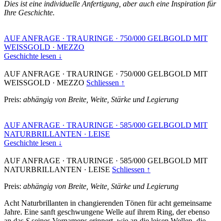
Dies ist eine individuelle Anfertigung, aber auch eine Inspiration für
Ihre Geschichte.
AUF ANFRAGE
·
TRAURINGE
·
750/000 GELBGOLD MIT
WEISSGOLD
·
MEZZO
Geschichte lesen ↓
AUF ANFRAGE
·
TRAURINGE
·
750/000 GELBGOLD MIT
WEISSGOLD
·
MEZZO
Schliessen ↑
Preis:
abhängig von Breite, Weite, Stärke und Legierung
AUF ANFRAGE
·
TRAURINGE
·
585/000 GELBGOLD MIT
NATURBRILLANTEN
·
LEISE
Geschichte lesen ↓
AUF ANFRAGE
·
TRAURINGE
·
585/000 GELBGOLD MIT
NATURBRILLANTEN
·
LEISE
Schliessen ↑
Preis:
abhängig von Breite, Weite, Stärke und Legierung
Acht Naturbrillanten in changierenden Tönen für acht gemeinsame
Jahre. Eine sanft geschwungene Welle auf ihrem Ring, der ebenso
an das
S
seines Vornamens erinnert, wie an die leisen Wellen, die