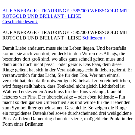
AUF ANFRAGE
·
TRAURINGE
·
585/000 WEISSGOLD MIT
ROTGOLD UND BRILLANT
·
LEISE
Geschichte lesen ↓
AUF ANFRAGE
·
TRAURINGE
·
585/000 WEISSGOLD MIT
ROTGOLD UND BRILLANT
·
LEISE
Schliessen ↑
Damit Liebe andauert, muss sie im Leben liegen. Und bestenfalls
kommt sie auch von dort, entdeckt in den Wirren des Alltags, die
besonders dort groß sind, wo alles ganz schnell gehen muss und
dann auch noch nicht passt – oder gerade. Das Paar, dem diese
Ringe gelten, hat sich in der Veranstaltungstechnik lieben gelernt. Er
verantwortlich für das Licht, Sie für den Ton. Wer nun einmal
versucht hat, den dafür notwendigen Kabelsalat zu vereinheitlichen,
wird festgestellt haben, dass Tonkabel nicht gleich Lichtkabel ist.
Während erstes einen Anschluss für drei Pins verlangt, braucht
letzteres vier Pins. Der überschüssige – oder eben fehlende – Pin
macht so den ganzen Unterschied aus und wurde für die Liebenden
zum Symbol ihrer gemeinsamen Geschichte. So zeigen die Ringe
ein rotgoldenes Datenkabel sowie durchscheinend drei weißgoldene
Pins. Auf dem Damenring dann der vierte, maßgebliche Punkt in der
Form eines Brillanten.