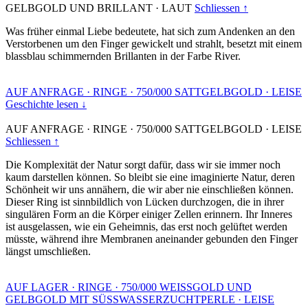
GELBGOLD UND BRILLANT
·
LAUT
Schliessen ↑
Was früher einmal Liebe bedeutete, hat sich zum Andenken an den
Verstorbenen um den Finger gewickelt und strahlt, besetzt mit einem
blassblau schimmernden Brillanten in der Farbe River.
AUF ANFRAGE
·
RINGE
·
750/000 SATTGELBGOLD
·
LEISE
Geschichte lesen ↓
AUF ANFRAGE
·
RINGE
·
750/000 SATTGELBGOLD
·
LEISE
Schliessen ↑
Die Komplexität der Natur sorgt dafür, dass wir sie immer noch
kaum darstellen können. So bleibt sie eine imaginierte Natur, deren
Schönheit wir uns annähern, die wir aber nie einschließen können.
Dieser Ring ist sinnbildlich von Lücken durchzogen, die in ihrer
singulären Form an die Körper einiger Zellen erinnern. Ihr Inneres
ist ausgelassen, wie ein Geheimnis, das erst noch gelüftet werden
müsste, während ihre Membranen aneinander gebunden den Finger
längst umschließen.
AUF LAGER
·
RINGE
·
750/000 WEISSGOLD UND
GELBGOLD MIT SÜSSWASSERZUCHTPERLE
·
LEISE