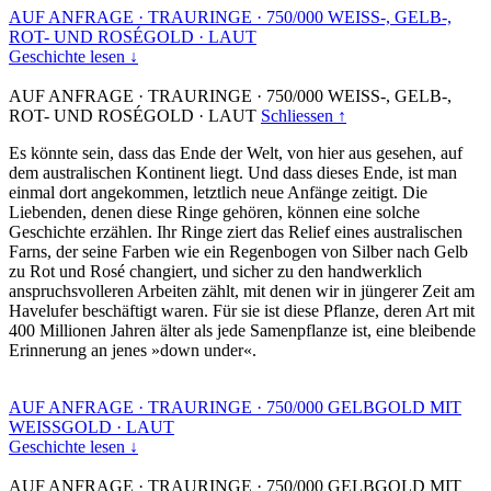
AUF ANFRAGE
·
TRAURINGE
·
750/000 WEISS-, GELB-,
ROT- UND ROSÉGOLD
·
LAUT
Geschichte lesen ↓
AUF ANFRAGE
·
TRAURINGE
·
750/000 WEISS-, GELB-,
ROT- UND ROSÉGOLD
·
LAUT
Schliessen ↑
Es könnte sein, dass das Ende der Welt, von hier aus gesehen, auf
dem australischen Kontinent liegt. Und dass dieses Ende, ist man
einmal dort angekommen, letztlich neue Anfänge zeitigt. Die
Liebenden, denen diese Ringe gehören, können eine solche
Geschichte erzählen. Ihr Ringe ziert das Relief eines australischen
Farns, der seine Farben wie ein Regenbogen von Silber nach Gelb
zu Rot und Rosé changiert, und sicher zu den handwerklich
anspruchsvolleren Arbeiten zählt, mit denen wir in jüngerer Zeit am
Havelufer beschäftigt waren. Für sie ist diese Pflanze, deren Art mit
400 Millionen Jahren älter als jede Samenpflanze ist, eine bleibende
Erinnerung an jenes »down under«.
AUF ANFRAGE
·
TRAURINGE
·
750/000 GELBGOLD MIT
WEISSGOLD
·
LAUT
Geschichte lesen ↓
AUF ANFRAGE
·
TRAURINGE
·
750/000 GELBGOLD MIT