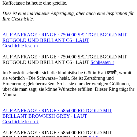
Kaffeetasse ist heute eine geteilte.
Dies ist eine individuelle Anfertigung, aber auch eine Inspiration für
Ihre Geschichte.
AUF ANFRAGE
·
RINGE
·
750/000 SATTGELBGOLD MIT
ROTGOLD UND BRILLANT C6
·
LAUT
Geschichte lesen ↓
AUF ANFRAGE
·
RINGE
·
750/000 SATTGELBGOLD MIT
ROTGOLD UND BRILLANT C6
·
LAUT
Schliessen ↑
Im Sanskrit schreibt sich die hinduistische Göttin Kali काली, womit
sie wörtlich »Die Schwarze« heißt. Sie ist Zerstörung und
Erneuerung gleichermaßen. So ist sie eine der wenigen Göttinnen,
über die man sagt, sie könne Wünsche erfüllen. Dieser Ring trägt ihr
Mantra.
AUF ANFRAGE
·
RINGE
·
585/000 ROTGOLD MIT
BRILLANT BROWNISH GREY
·
LAUT
Geschichte lesen ↓
AUF ANFRAGE
·
RINGE
·
585/000 ROTGOLD MIT