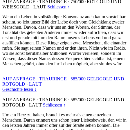
AUF ANFRAGE
·
TRAURINGE
·
750/000 ROTGOLD UND
WEISSGOLD
·
LAUT
Schliessen ↑
Wenn ein Leben in vollständiger Konsonanz auch kaum vorstellbar
scheint, so lebt unser Bild der Liebe doch vom Gleichklang zweier
Menschen. Davon, dass wir uns an den Worten, der Stimme, der
Tonalität des geliebten Anderen immer wieder aufrichten, dass wir
erst und gerade mit ihm den Raum unseres Lebens voll und ganz
ausfüllen können. Diese Ringe zeigen zwei Menschen, die einander
rufen. Sie sagt seinen Namen und er den ihren. Nicht wie im Radio,
wo sie sonst berufshalber Millionen Wörter verlieren, sondern im
Wissen, dass dieser Name, dessen Frequenz hier sichtbar ist, einem
Menschen gehört, ohne den ihr Leben möglich, aber sinnlos wäre.
AUF ANFRAGE
·
TRAURINGE
·
585/000 GELBGOLD UND
ROTGOLD
·
LAUT
Geschichte lesen ↓
AUF ANFRAGE
·
TRAURINGE
·
585/000 GELBGOLD UND
ROTGOLD
·
LAUT
Schliessen ↑
Um ein Herz zu halten, braucht es mehr als einen einzelnen
Menschen. Daran erinnert uns schon jener Liebesbeweis, den wir in
den letzten Jahren immer öfter auf der Straße sehen können. Die