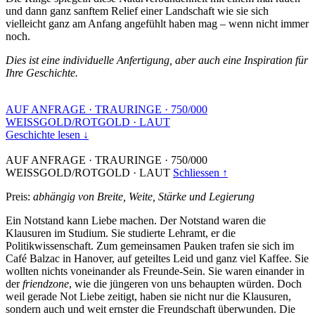
und dann ganz sanftem Relief einer Landschaft wie sie sich
vielleicht ganz am Anfang angefühlt haben mag – wenn nicht immer
noch.
Dies ist eine individuelle Anfertigung, aber auch eine Inspiration für
Ihre Geschichte.
AUF ANFRAGE
·
TRAURINGE
·
750/000
WEISSGOLD/ROTGOLD
·
LAUT
Geschichte lesen ↓
AUF ANFRAGE
·
TRAURINGE
·
750/000
WEISSGOLD/ROTGOLD
·
LAUT
Schliessen ↑
Preis:
abhängig von Breite, Weite, Stärke und Legierung
Ein Notstand kann Liebe machen. Der Notstand waren die
Klausuren im Studium. Sie studierte Lehramt, er die
Politikwissenschaft. Zum gemeinsamen Pauken trafen sie sich im
Café Balzac in Hanover, auf geteiltes Leid und ganz viel Kaffee. Sie
wollten nichts voneinander als Freunde-Sein. Sie waren einander in
der
friendzone
, wie die jüngeren von uns behaupten würden. Doch
weil gerade Not Liebe zeitigt, haben sie nicht nur die Klausuren,
sondern auch und weit ernster die Freundschaft überwunden. Die