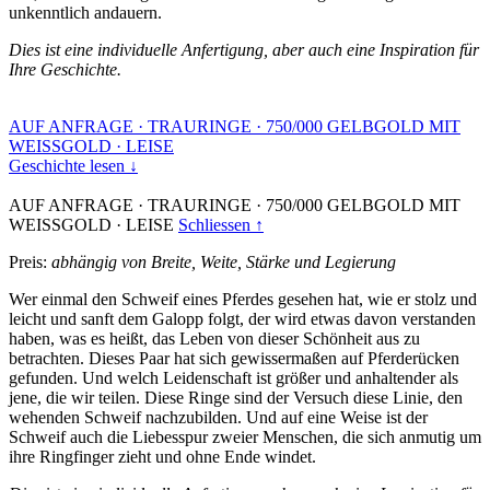
unkenntlich andauern.
Dies ist eine individuelle Anfertigung, aber auch eine Inspiration für
Ihre Geschichte.
AUF ANFRAGE
·
TRAURINGE
·
750/000 GELBGOLD MIT
WEISSGOLD
·
LEISE
Geschichte lesen ↓
AUF ANFRAGE
·
TRAURINGE
·
750/000 GELBGOLD MIT
WEISSGOLD
·
LEISE
Schliessen ↑
Preis:
abhängig von Breite, Weite, Stärke und Legierung
Wer einmal den Schweif eines Pferdes gesehen hat, wie er stolz und
leicht und sanft dem Galopp folgt, der wird etwas davon verstanden
haben, was es heißt, das Leben von dieser Schönheit aus zu
betrachten. Dieses Paar hat sich gewissermaßen auf Pferderücken
gefunden. Und welch Leidenschaft ist größer und anhaltender als
jene, die wir teilen. Diese Ringe sind der Versuch diese Linie, den
wehenden Schweif nachzubilden. Und auf eine Weise ist der
Schweif auch die Liebesspur zweier Menschen, die sich anmutig um
ihre Ringfinger zieht und ohne Ende windet.