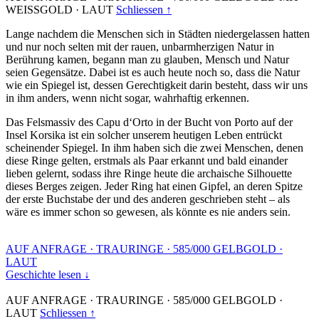
WEISSGOLD
·
LAUT
Schliessen ↑
Lange nachdem die Menschen sich in Städten niedergelassen hatten
und nur noch selten mit der rauen, unbarmherzigen Natur in
Berührung kamen, begann man zu glauben, Mensch und Natur
seien Gegensätze. Dabei ist es auch heute noch so, dass die Natur
wie ein Spiegel ist, dessen Gerechtigkeit darin besteht, dass wir uns
in ihm anders, wenn nicht sogar, wahrhaftig erkennen.
Das Felsmassiv des Capu d‘Orto in der Bucht von Porto auf der
Insel Korsika ist ein solcher unserem heutigen Leben entrückt
scheinender Spiegel. In ihm haben sich die zwei Menschen, denen
diese Ringe gelten, erstmals als Paar erkannt und bald einander
lieben gelernt, sodass ihre Ringe heute die archaische Silhouette
dieses Berges zeigen. Jeder Ring hat einen Gipfel, an deren Spitze
der erste Buchstabe der und des anderen geschrieben steht – als
wäre es immer schon so gewesen, als könnte es nie anders sein.
AUF ANFRAGE
·
TRAURINGE
·
585/000 GELBGOLD
·
LAUT
Geschichte lesen ↓
AUF ANFRAGE
·
TRAURINGE
·
585/000 GELBGOLD
·
LAUT
Schliessen ↑