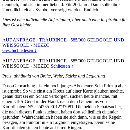
dennoch, und sich immer liebend. Für 20 Jahre. Dann sollte ihre
Unendlichkeit als Symbol verewigt werden. Endlich.
Dies ist eine individuelle Anfertigung, aber auch eine Inspiration für
Ihre Geschichte.
AUF ANFRAGE
·
TRAURINGE
·
585/000 GELBGOLD UND
WEISSGOLD
·
MEZZO
Geschichte lesen ↓
AUF ANFRAGE
·
TRAURINGE
·
585/000 GELBGOLD UND
WEISSGOLD
·
MEZZO
Schliessen ↑
Preis:
abhängig von Breite, Weite, Stärke und Legierung
Das »Geocaching« ist ein noch junges Abenteuer. Sein Prinzip aber
ist erprobt. So wie einst ein Kreuz auf einer Karte glauben machte,
genau dort sei ein Schatz verborgen, suchen heute manche, mit
einem GPS-Gerät in der Hand, nach dem Geheimnis von
Koordinaten. N52°24735 E012°33081. Die beiden Schatzsucher,
die nach diesem Punkt suchten, haben dort schließlich einander
gefunden. Wahrscheinlich haben sie sich dann, wie es die Regeln
besagen, am Fundort in ein Logbuch eingetragen. Denn seine
Koordinaten stehen heute auf ihren Ringen.