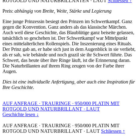
ROTGOLD UND NATURBRILLANTEN
·
LAUT
Schliessen ↑
Preis:
abhängig von Breite, Weite, Stärke und Legierung
Eine junge Prinzessin besiegt den Prinzen im Schwertkampf. Ganz
gegen die Konvention. Ganz anders als das klassische Märchen.
Auch weil diese Geschichte, das Blaublütige ganz beiseite gelassen,
tatsächlich so geschehen ist. Der Schwertkampf war Mittelpunkt
eines mittelalterlichen Rollenspiels. Die Inszenierung eines Rituals.
Der Prinz gab an, er habe sich just in dem Augenblick in sie verliebt,
als er sah, wie behände und noch grazil sie ihr Schwert führte. Das
Schwert, das heute über ihre Ringe läuft, ist die Erinnerung daran.
Die Naturbrillanten auf ihrem Ring zeugen von der Farbe ihrer
Augen.
Dies ist eine individuelle Anfertigung, aber auch eine Inspiration für
Ihre Geschichte.
AUF ANFRAGE
·
TRAURINGE
·
950/000 PLATIN MIT
ROTGOLD UND NATURBRILLANT
·
LAUT
Geschichte lesen ↓
AUF ANFRAGE
·
TRAURINGE
·
950/000 PLATIN MIT
ROTGOLD UND NATURBRILLANT
·
LAUT
Schliessen ↑