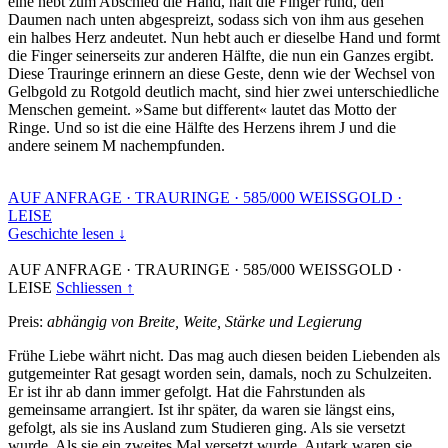
eine hebt zum Abschied die Hand, hält die Finger rund, den
Daumen nach unten abgespreizt, sodass sich von ihm aus gesehen
ein halbes Herz andeutet. Nun hebt auch er dieselbe Hand und formt
die Finger seinerseits zur anderen Hälfte, die nun ein Ganzes ergibt.
Diese Trauringe erinnern an diese Geste, denn wie der Wechsel von
Gelbgold zu Rotgold deutlich macht, sind hier zwei unterschiedliche
Menschen gemeint. »Same but different« lautet das Motto der
Ringe. Und so ist die eine Hälfte des Herzens ihrem J und die
andere seinem M nachempfunden.
AUF ANFRAGE
·
TRAURINGE
·
585/000 WEISSGOLD
·
LEISE
Geschichte lesen ↓
AUF ANFRAGE
·
TRAURINGE
·
585/000 WEISSGOLD
·
LEISE
Schliessen ↑
Preis:
abhängig von Breite, Weite, Stärke und Legierung
Frühe Liebe währt nicht. Das mag auch diesen beiden Liebenden als
gutgemeinter Rat gesagt worden sein, damals, noch zu Schulzeiten.
Er ist ihr ab dann immer gefolgt. Hat die Fahrstunden als
gemeinsame arrangiert. Ist ihr später, da waren sie längst eins,
gefolgt, als sie ins Ausland zum Studieren ging. Als sie versetzt
wurde. Als sie ein zweites Mal versetzt wurde. Autark waren sie