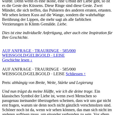
wurde. Denn wenn es eine Ikone, eine Urbild der Liebe gibt, so ist
es die Geste des Küssens. Diese Ringe sind diese Geste. Zwei
Münder, die sich treffen, das Pulsieren des anderen erraten, ertasten.
Wir sehen keinen Kuss auf die Wange, sondern die wahrhaftige
Berührung der Lippen, die mehr sagt als alle farblichen
Verzierungen in Klimts Gemälde.
Liebe.
Dies ist eine individuelle Anfertigung, aber auch eine Inspiration für
Ihre Geschichte.
AUF ANFRAGE
·
TRAURINGE
·
585/000
WEISSGOLD/GELBGOLD
·
LEISE
Geschichte lesen ↓
AUF ANFRAGE
·
TRAURINGE
·
585/000
WEISSGOLD/GELBGOLD
·
LEISE
Schliessen ↑
Preis:
abhängig von Breite, Weite, Stärke und Legierung
Und nun trägst du meine Hälfte, wie ich die deine trage.
Ein
klassisches Symbol der Liebe ist, wenn zwei Menschen so
passgenau ineinander überzugehen scheinen, dass wir uns gar nicht
erst fragen, warum sie denn noch nicht gänzlich verschmolzen sind.
Schöner noch ist da, wenn wir sehen können, das man sich nicht im
anderen auflösen muss, um einander verbunden zu sein. Vor allem,