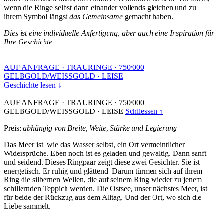
wenn die Ringe selbst dann einander vollends gleichen und zu
ihrem Symbol längst
das Gemeinsame
gemacht haben.
Dies ist eine individuelle Anfertigung, aber auch eine Inspiration für
Ihre Geschichte.
AUF ANFRAGE
·
TRAURINGE
·
750/000
GELBGOLD/WEISSGOLD
·
LEISE
Geschichte lesen ↓
AUF ANFRAGE
·
TRAURINGE
·
750/000
GELBGOLD/WEISSGOLD
·
LEISE
Schliessen ↑
Preis:
abhängig von Breite, Weite, Stärke und Legierung
Das Meer ist, wie das Wasser selbst, ein Ort vermeintlicher
Widersprüche. Eben noch ist es geladen und gewaltig. Dann sanft
und seidend. Dieses Ringpaar zeigt diese zwei Gesichter. Sie ist
energetisch. Er ruhig und glättend. Darum türmen sich auf ihrem
Ring die silbernen Wellen, die auf seinem Ring wieder zu jenem
schillernden Teppich werden. Die Ostsee, unser nächstes Meer, ist
für beide der Rückzug aus dem Alltag. Und der Ort, wo sich die
Liebe sammelt.