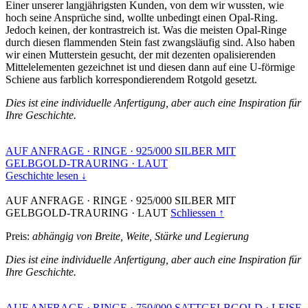
Einer unserer langjährigsten Kunden, von dem wir wussten, wie
hoch seine Ansprüche sind, wollte unbedingt einen Opal-Ring.
Jedoch keinen, der kontrastreich ist. Was die meisten Opal-Ringe
durch diesen flammenden Stein fast zwangsläufig sind. Also haben
wir einen Mutterstein gesucht, der mit dezenten opalisierenden
Mittelelementen gezeichnet ist und diesen dann auf eine U-förmige
Schiene aus farblich korrespondierendem Rotgold gesetzt.
Dies ist eine individuelle Anfertigung, aber auch eine Inspiration für
Ihre Geschichte.
AUF ANFRAGE
·
RINGE
·
925/000 SILBER MIT
GELBGOLD-TRAURING
·
LAUT
Geschichte lesen ↓
AUF ANFRAGE
·
RINGE
·
925/000 SILBER MIT
GELBGOLD-TRAURING
·
LAUT
Schliessen ↑
Preis:
abhängig von Breite, Weite, Stärke und Legierung
Dies ist eine individuelle Anfertigung, aber auch eine Inspiration für
Ihre Geschichte.
AUF ANFRAGE
·
RINGE
·
750/000 SATTGELBGOLD
·
LEISE