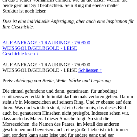
beide gern auf Sylt beobachten. Sein Ring mit ebenso matter
Struktur ist noch leiser.
Dies ist eine individuelle Anfertigung, aber auch eine Inspiration für
Ihre Geschichte.
AUF ANFRAGE
·
TRAURINGE
·
750/000
WEISSGOLD/GELBGOLD
·
LEISE
Geschichte lesen ↓
AUF ANFRAGE
·
TRAURINGE
·
750/000
WEISSGOLD/GELBGOLD
·
LEISE
Schliessen ↑
Preis:
abhängig von Breite, Weite, Stärke und Legierung
Die einmal gefundene und dann, gemeinsam, für unbedingt
schützenswert erklärte Intimität darf niemals verloren gehen. Darum
steht
sie
in Morsezeichen auf seinem Ring. Und
er
ebenso auf dem
ihren. Was dort wirklich steht, ist ein Geheimnis, das dieses Bild
auch bei genauerem Hinsehen nicht preisgibt. Indessen sehen wir,
dass auch das Material dieser Sprache folgt. So sind die
Morsezeichen, die Namen des Paares, im Metall des anderen
geschrieben und beweisen auch: eine große Liebe ist nicht immer
laut, sondern kann ganz leise und für andere ganz und gar