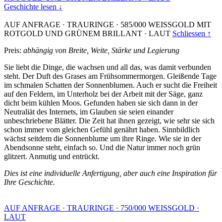
Geschichte lesen ↓
AUF ANFRAGE
·
TRAURINGE
·
585/000 WEISSGOLD MIT
ROTGOLD UND GRÜNEM BRILLANT
·
LAUT
Schliessen ↑
Preis:
abhängig von Breite, Weite, Stärke und Legierung
Sie liebt die Dinge, die wachsen und all das, was damit verbunden
steht. Der Duft des Grases am Frühsommermorgen. Gleißende Tage
im schmalen Schatten der Sonnenblumen. Auch er sucht die Freiheit
auf den Feldern, im Unterholz bei der Arbeit mit der Säge, ganz
dicht beim kühlen Moos. Gefunden haben sie sich dann in der
Neutraliät des Internets, im Glauben sie seien einander
unbeschriebene Blätter. Die Zeit hat ihnen gezeigt, wie sehr sie sich
schon immer vom gleichen Gefühl genährt haben. Sinnbildlich
wächst seitdem die Sonnenblume um ihre Ringe. Wie sie in der
Abendsonne steht, einfach so. Und die Natur immer noch grün
glitzert. Anmutig und entrückt.
Dies ist eine individuelle Anfertigung, aber auch eine Inspiration für
Ihre Geschichte.
AUF ANFRAGE
·
TRAURINGE
·
750/000 WEISSGOLD
·
LAUT