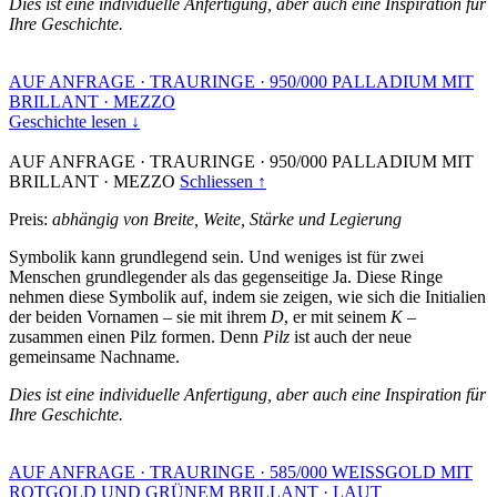
Dies ist eine individuelle Anfertigung, aber auch eine Inspiration für
Ihre Geschichte.
AUF ANFRAGE
·
TRAURINGE
·
950/000 PALLADIUM MIT
BRILLANT
·
MEZZO
Geschichte lesen ↓
AUF ANFRAGE
·
TRAURINGE
·
950/000 PALLADIUM MIT
BRILLANT
·
MEZZO
Schliessen ↑
Preis:
abhängig von Breite, Weite, Stärke und Legierung
Symbolik kann grundlegend sein. Und weniges ist für zwei
Menschen grundlegender als das gegenseitige Ja. Diese Ringe
nehmen diese Symbolik auf, indem sie zeigen, wie sich die Initialien
der beiden Vornamen – sie mit ihrem
D
, er mit seinem
K
–
zusammen einen Pilz formen. Denn
Pilz
ist auch der neue
gemeinsame Nachname.
Dies ist eine individuelle Anfertigung, aber auch eine Inspiration für
Ihre Geschichte.
AUF ANFRAGE
·
TRAURINGE
·
585/000 WEISSGOLD MIT
ROTGOLD UND GRÜNEM BRILLANT
·
LAUT