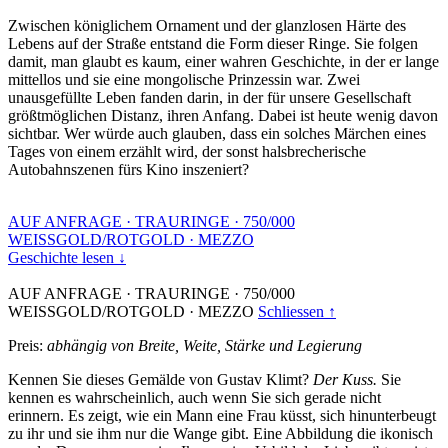
Zwischen königlichem Ornament und der glanzlosen Härte des
Lebens auf der Straße entstand die Form dieser Ringe. Sie folgen
damit, man glaubt es kaum, einer wahren Geschichte, in der er lange
mittellos und sie eine mongolische Prinzessin war. Zwei
unausgefüllte Leben fanden darin, in der für unsere Gesellschaft
größtmöglichen Distanz, ihren Anfang. Dabei ist heute wenig davon
sichtbar. Wer würde auch glauben, dass ein solches Märchen eines
Tages von einem erzählt wird, der sonst halsbrecherische
Autobahnszenen fürs Kino inszeniert?
AUF ANFRAGE
·
TRAURINGE
·
750/000
WEISSGOLD/ROTGOLD
·
MEZZO
Geschichte lesen ↓
AUF ANFRAGE
·
TRAURINGE
·
750/000
WEISSGOLD/ROTGOLD
·
MEZZO
Schliessen ↑
Preis:
abhängig von Breite, Weite, Stärke und Legierung
Kennen Sie dieses Gemälde von Gustav Klimt?
Der Kuss.
Sie
kennen es wahrscheinlich, auch wenn Sie sich gerade nicht
erinnern. Es zeigt, wie ein Mann eine Frau küsst, sich hinunterbeugt
zu ihr und sie ihm nur die Wange gibt. Eine Abbildung die ikonisch