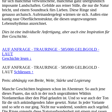
für sich manchmal verwunschene, manchmal ganz unergründlich
imposante Landschaften. Gebilde aus reiner Stille, die nur die Natur
bricht, und einem Soundtrack fürs Lieben. Diese Ringe sind
genauso archaisch. Aufeinandergelegt wärmen sie sich. Außen eine
kantig raue Oberflächenstruktur, die diesen ungezwungenen
Lebensrhythmus anzeichnet.
Dies ist eine individuelle Anfertigung, aber auch eine Inspiration für
Ihre Geschichte.
AUF ANFRAGE
·
TRAURINGE
·
585/000 GELBGOLD
·
LAUT
Geschichte lesen ↓
AUF ANFRAGE
·
TRAURINGE
·
585/000 GELBGOLD
·
LAUT
Schliessen ↑
Preis:
abhängig von Breite, Weite, Stärke und Legierung
Manche Geschichten beginnen schon im Abenteuer. So auch jene
dieses Paares, das sich in der noch ungezähmten Wildnis
Nordamerikas über den Pfad gelaufen ist. Und so war auch der Ton
für die sich ankündigenden Jahre gesetzt.
Natur.
In jeder Variante
und so sehr es nur ging. Nicht nur wandernd, sondern auch segelnd.
Die Ringe spiegeln diese Naturverbundenheit mit einem mal rauen