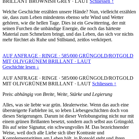
BRILLANT BROWNISH GREY
·
LAUT
Schliessen ↑
Welche Geschichte erzählen unsere Hände? Nun, vielleicht erzählen
sie, dass zum Leben mindestens ebenso sehr Wind und Wetter
gehören, wie die hellen Tage. Dies ist ein Gewitterring, der mit
seinen Furchen die unbändige Energie, die noch das härteste
Material zum Schmelzen bringt, und das Leben, das sich vor nichts
mehr fürchtet als Ruhe und Stillstand, zeitlos verkörpert.
AUF ANFRAGE
·
RINGE
·
585/000 GRÜNGOLD/ROTGOLD
MIT OLIVGRÜNEM BRILLANT
·
LAUT
Geschichte lesen ↓
AUF ANFRAGE
·
RINGE
·
585/000 GRÜNGOLD/ROTGOLD
MIT OLIVGRÜNEM BRILLANT
·
LAUT
Schliessen ↑
Preis:
abhängig von Breite, Weite, Stärke und Legierung
Alles, was sie liebte war grün. Idealerweise. Wenn das auch eine
übersteigerte Farblehre ist, so leben Liebesgeschichten doch von
diesen Steigerungen. Darum ist dieser Verlobungsring nicht nur mit
einem grünen Brillanten besetzt, sondern auch selbst aus Grüngold.
Bis auf seine Signatur, ein schwungvolles
M
. Das bezeichnender
Weise, weil doch alle Liebe sich über Kontraste und
Komplementaritäten am Leben hält, in Rotgold steht und ihren