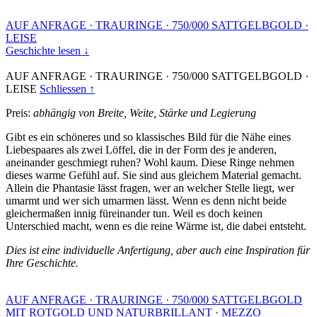
AUF ANFRAGE
·
TRAURINGE
·
750/000 SATTGELBGOLD
·
LEISE
Geschichte lesen ↓
AUF ANFRAGE
·
TRAURINGE
·
750/000 SATTGELBGOLD
·
LEISE
Schliessen ↑
Preis:
abhängig von Breite, Weite, Stärke und Legierung
Gibt es ein schöneres und so klassisches Bild für die Nähe eines
Liebespaares als zwei Löffel, die in der Form des je anderen,
aneinander geschmiegt ruhen? Wohl kaum. Diese Ringe nehmen
dieses warme Gefühl auf. Sie sind aus gleichem Material gemacht.
Allein die Phantasie lässt fragen, wer an welcher Stelle liegt, wer
umarmt und wer sich umarmen lässt. Wenn es denn nicht beide
gleichermaßen innig füreinander tun. Weil es doch keinen
Unterschied macht, wenn es die reine Wärme ist, die dabei entsteht.
Dies ist eine individuelle Anfertigung, aber auch eine Inspiration für
Ihre Geschichte.
AUF ANFRAGE
·
TRAURINGE
·
750/000 SATTGELBGOLD
MIT ROTGOLD UND NATURBRILLANT
·
MEZZO