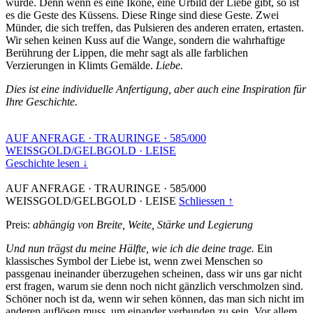
wurde. Denn wenn es eine Ikone, eine Urbild der Liebe gibt, so ist
es die Geste des Küssens. Diese Ringe sind diese Geste. Zwei
Münder, die sich treffen, das Pulsieren des anderen erraten, ertasten.
Wir sehen keinen Kuss auf die Wange, sondern die wahrhaftige
Berührung der Lippen, die mehr sagt als alle farblichen
Verzierungen in Klimts Gemälde.
Liebe.
Dies ist eine individuelle Anfertigung, aber auch eine Inspiration für
Ihre Geschichte.
AUF ANFRAGE
·
TRAURINGE
·
585/000
WEISSGOLD/GELBGOLD
·
LEISE
Geschichte lesen ↓
AUF ANFRAGE
·
TRAURINGE
·
585/000
WEISSGOLD/GELBGOLD
·
LEISE
Schliessen ↑
Preis:
abhängig von Breite, Weite, Stärke und Legierung
Und nun trägst du meine Hälfte, wie ich die deine trage.
Ein
klassisches Symbol der Liebe ist, wenn zwei Menschen so
passgenau ineinander überzugehen scheinen, dass wir uns gar nicht
erst fragen, warum sie denn noch nicht gänzlich verschmolzen sind.
Schöner noch ist da, wenn wir sehen können, das man sich nicht im
anderen auflösen muss, um einander verbunden zu sein. Vor allem,