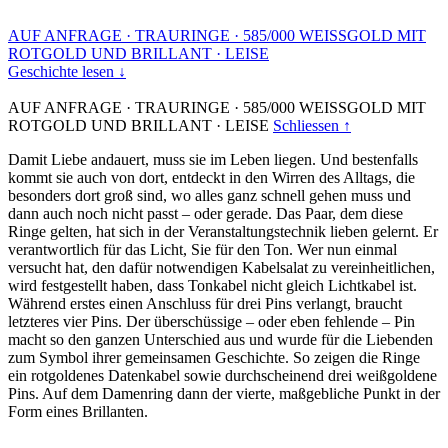
AUF ANFRAGE
·
TRAURINGE
·
585/000 WEISSGOLD MIT
ROTGOLD UND BRILLANT
·
LEISE
Geschichte lesen ↓
AUF ANFRAGE
·
TRAURINGE
·
585/000 WEISSGOLD MIT
ROTGOLD UND BRILLANT
·
LEISE
Schliessen ↑
Damit Liebe andauert, muss sie im Leben liegen. Und bestenfalls
kommt sie auch von dort, entdeckt in den Wirren des Alltags, die
besonders dort groß sind, wo alles ganz schnell gehen muss und
dann auch noch nicht passt – oder gerade. Das Paar, dem diese
Ringe gelten, hat sich in der Veranstaltungstechnik lieben gelernt. Er
verantwortlich für das Licht, Sie für den Ton. Wer nun einmal
versucht hat, den dafür notwendigen Kabelsalat zu vereinheitlichen,
wird festgestellt haben, dass Tonkabel nicht gleich Lichtkabel ist.
Während erstes einen Anschluss für drei Pins verlangt, braucht
letzteres vier Pins. Der überschüssige – oder eben fehlende – Pin
macht so den ganzen Unterschied aus und wurde für die Liebenden
zum Symbol ihrer gemeinsamen Geschichte. So zeigen die Ringe
ein rotgoldenes Datenkabel sowie durchscheinend drei weißgoldene
Pins. Auf dem Damenring dann der vierte, maßgebliche Punkt in der
Form eines Brillanten.