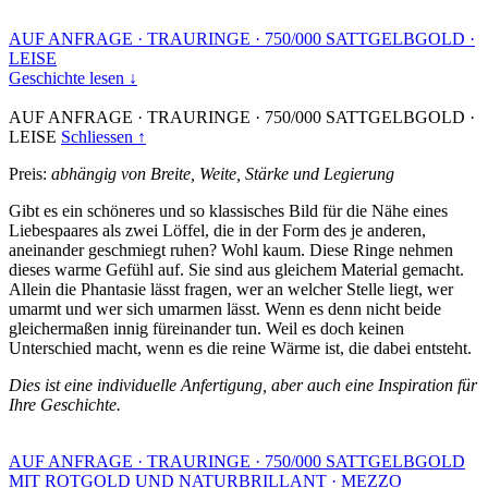
AUF ANFRAGE
·
TRAURINGE
·
750/000 SATTGELBGOLD
·
LEISE
Geschichte lesen ↓
AUF ANFRAGE
·
TRAURINGE
·
750/000 SATTGELBGOLD
·
LEISE
Schliessen ↑
Preis:
abhängig von Breite, Weite, Stärke und Legierung
Gibt es ein schöneres und so klassisches Bild für die Nähe eines
Liebespaares als zwei Löffel, die in der Form des je anderen,
aneinander geschmiegt ruhen? Wohl kaum. Diese Ringe nehmen
dieses warme Gefühl auf. Sie sind aus gleichem Material gemacht.
Allein die Phantasie lässt fragen, wer an welcher Stelle liegt, wer
umarmt und wer sich umarmen lässt. Wenn es denn nicht beide
gleichermaßen innig füreinander tun. Weil es doch keinen
Unterschied macht, wenn es die reine Wärme ist, die dabei entsteht.
Dies ist eine individuelle Anfertigung, aber auch eine Inspiration für
Ihre Geschichte.
AUF ANFRAGE
·
TRAURINGE
·
750/000 SATTGELBGOLD
MIT ROTGOLD UND NATURBRILLANT
·
MEZZO