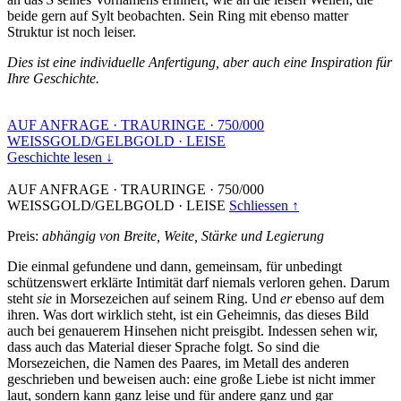
beide gern auf Sylt beobachten. Sein Ring mit ebenso matter
Struktur ist noch leiser.
Dies ist eine individuelle Anfertigung, aber auch eine Inspiration für
Ihre Geschichte.
AUF ANFRAGE
·
TRAURINGE
·
750/000
WEISSGOLD/GELBGOLD
·
LEISE
Geschichte lesen ↓
AUF ANFRAGE
·
TRAURINGE
·
750/000
WEISSGOLD/GELBGOLD
·
LEISE
Schliessen ↑
Preis:
abhängig von Breite, Weite, Stärke und Legierung
Die einmal gefundene und dann, gemeinsam, für unbedingt
schützenswert erklärte Intimität darf niemals verloren gehen. Darum
steht
sie
in Morsezeichen auf seinem Ring. Und
er
ebenso auf dem
ihren. Was dort wirklich steht, ist ein Geheimnis, das dieses Bild
auch bei genauerem Hinsehen nicht preisgibt. Indessen sehen wir,
dass auch das Material dieser Sprache folgt. So sind die
Morsezeichen, die Namen des Paares, im Metall des anderen
geschrieben und beweisen auch: eine große Liebe ist nicht immer
laut, sondern kann ganz leise und für andere ganz und gar