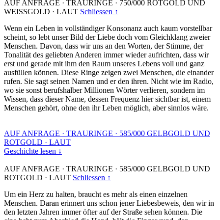
AUF ANFRAGE
·
TRAURINGE
·
750/000 ROTGOLD UND
WEISSGOLD
·
LAUT
Schliessen ↑
Wenn ein Leben in vollständiger Konsonanz auch kaum vorstellbar
scheint, so lebt unser Bild der Liebe doch vom Gleichklang zweier
Menschen. Davon, dass wir uns an den Worten, der Stimme, der
Tonalität des geliebten Anderen immer wieder aufrichten, dass wir
erst und gerade mit ihm den Raum unseres Lebens voll und ganz
ausfüllen können. Diese Ringe zeigen zwei Menschen, die einander
rufen. Sie sagt seinen Namen und er den ihren. Nicht wie im Radio,
wo sie sonst berufshalber Millionen Wörter verlieren, sondern im
Wissen, dass dieser Name, dessen Frequenz hier sichtbar ist, einem
Menschen gehört, ohne den ihr Leben möglich, aber sinnlos wäre.
AUF ANFRAGE
·
TRAURINGE
·
585/000 GELBGOLD UND
ROTGOLD
·
LAUT
Geschichte lesen ↓
AUF ANFRAGE
·
TRAURINGE
·
585/000 GELBGOLD UND
ROTGOLD
·
LAUT
Schliessen ↑
Um ein Herz zu halten, braucht es mehr als einen einzelnen
Menschen. Daran erinnert uns schon jener Liebesbeweis, den wir in
den letzten Jahren immer öfter auf der Straße sehen können. Die