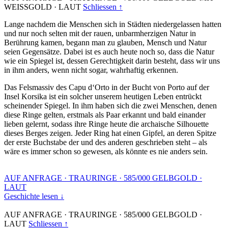
WEISSGOLD
·
LAUT
Schliessen ↑
Lange nachdem die Menschen sich in Städten niedergelassen hatten
und nur noch selten mit der rauen, unbarmherzigen Natur in
Berührung kamen, begann man zu glauben, Mensch und Natur
seien Gegensätze. Dabei ist es auch heute noch so, dass die Natur
wie ein Spiegel ist, dessen Gerechtigkeit darin besteht, dass wir uns
in ihm anders, wenn nicht sogar, wahrhaftig erkennen.
Das Felsmassiv des Capu d‘Orto in der Bucht von Porto auf der
Insel Korsika ist ein solcher unserem heutigen Leben entrückt
scheinender Spiegel. In ihm haben sich die zwei Menschen, denen
diese Ringe gelten, erstmals als Paar erkannt und bald einander
lieben gelernt, sodass ihre Ringe heute die archaische Silhouette
dieses Berges zeigen. Jeder Ring hat einen Gipfel, an deren Spitze
der erste Buchstabe der und des anderen geschrieben steht – als
wäre es immer schon so gewesen, als könnte es nie anders sein.
AUF ANFRAGE
·
TRAURINGE
·
585/000 GELBGOLD
·
LAUT
Geschichte lesen ↓
AUF ANFRAGE
·
TRAURINGE
·
585/000 GELBGOLD
·
LAUT
Schliessen ↑