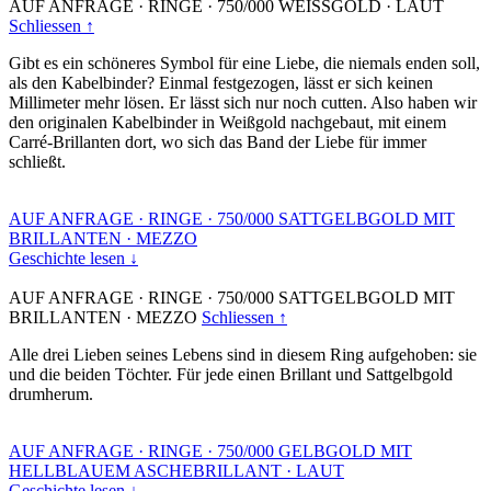
AUF ANFRAGE
·
RINGE
·
750/000 WEISSGOLD
·
LAUT
Schliessen ↑
Gibt es ein schöneres Symbol für eine Liebe, die niemals enden soll,
als den Kabelbinder? Einmal festgezogen, lässt er sich keinen
Millimeter mehr lösen. Er lässt sich nur noch cutten. Also haben wir
den originalen Kabelbinder in Weißgold nachgebaut, mit einem
Carré-Brillanten dort, wo sich das Band der Liebe für immer
schließt.
AUF ANFRAGE
·
RINGE
·
750/000 SATTGELBGOLD MIT
BRILLANTEN
·
MEZZO
Geschichte lesen ↓
AUF ANFRAGE
·
RINGE
·
750/000 SATTGELBGOLD MIT
BRILLANTEN
·
MEZZO
Schliessen ↑
Alle drei Lieben seines Lebens sind in diesem Ring aufgehoben: sie
und die beiden Töchter. Für jede einen Brillant und Sattgelbgold
drumherum.
AUF ANFRAGE
·
RINGE
·
750/000 GELBGOLD MIT
HELLBLAUEM ASCHEBRILLANT
·
LAUT
Geschichte lesen ↓