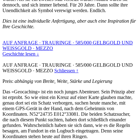
dennoch, und sich immer liebend. Für 20 Jahre. Dann sollte ihre
Unendlichkeit als Symbol verewigt werden. Endlich.
Dies ist eine individuelle Anfertigung, aber auch eine Inspiration für
Ihre Geschichte.
AUF ANFRAGE
·
TRAURINGE
·
585/000 GELBGOLD UND
WEISSGOLD
·
MEZZO
Geschichte lesen ↓
AUF ANFRAGE
·
TRAURINGE
·
585/000 GELBGOLD UND
WEISSGOLD
·
MEZZO
Schliessen ↑
Preis:
abhängig von Breite, Weite, Stärke und Legierung
Das »Geocaching« ist ein noch junges Abenteuer. Sein Prinzip aber
ist erprobt. So wie einst ein Kreuz auf einer Karte glauben machte,
genau dort sei ein Schatz verborgen, suchen heute manche, mit
einem GPS-Gerät in der Hand, nach dem Geheimnis von
Koordinaten. N52°24735 E012°33081. Die beiden Schatzsucher,
die nach diesem Punkt suchten, haben dort schließlich einander
gefunden. Wahrscheinlich haben sie sich dann, wie es die Regeln
besagen, am Fundort in ein Logbuch eingetragen. Denn seine
Koordinaten stehen heute auf ihren Ringen.