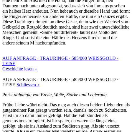
eine hebt zum Abschied die Hand, hält die Finger rund, den
Daumen nach unten abgespreizt, sodass sich von ihm aus gesehen
ein halbes Herz andeutet. Nun hebt auch er dieselbe Hand und formt
die Finger seinerseits zur anderen Hälfte, die nun ein Ganzes ergibt.
Diese Trauringe erinnern an diese Geste, denn wie der Wechsel von
Gelbgold zu Rotgold deutlich macht, sind hier zwei unterschiedliche
Menschen gemeint. »Same but different« lautet das Motto der
Ringe. Und so ist die eine Hälfte des Herzens ihrem J und die
andere seinem M nachempfunden.
AUF ANFRAGE
·
TRAURINGE
·
585/000 WEISSGOLD
·
LEISE
Geschichte lesen ↓
AUF ANFRAGE
·
TRAURINGE
·
585/000 WEISSGOLD
·
LEISE
Schliessen ↑
Preis:
abhängig von Breite, Weite, Stärke und Legierung
Frühe Liebe währt nicht. Das mag auch diesen beiden Liebenden als
gutgemeinter Rat gesagt worden sein, damals, noch zu Schulzeiten.
Er ist ihr ab dann immer gefolgt. Hat die Fahrstunden als
gemeinsame arrangiert. Ist ihr später, da waren sie längst eins,
gefolgt, als sie ins Ausland zum Studieren ging. Als sie versetzt
wurde. Als sie ein zweites Mal versetzt wurde. Autark waren sie