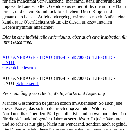
für sich manchmal verwunschene, manchmal ganz unergründlich
imposante Landschaften. Gebilde aus reiner Stille, die nur die Natur
bricht, und einem Soundtrack fürs Lieben. Diese Ringe sind
genauso archaisch. Aufeinandergelegt wärmen sie sich. Außen eine
kantig raue Oberflächenstruktur, die diesen ungezwungenen
Lebensrhythmus anzeichnet.
Dies ist eine individuelle Anfertigung, aber auch eine Inspiration für
Ihre Geschichte.
AUF ANFRAGE
·
TRAURINGE
·
585/000 GELBGOLD
·
LAUT
Geschichte lesen ↓
AUF ANFRAGE
·
TRAURINGE
·
585/000 GELBGOLD
·
LAUT
Schliessen ↑
Preis:
abhängig von Breite, Weite, Stärke und Legierung
Manche Geschichten beginnen schon im Abenteuer. So auch jene
dieses Paares, das sich in der noch ungezähmten Wildnis
Nordamerikas über den Pfad gelaufen ist. Und so war auch der Ton
für die sich ankündigenden Jahre gesetzt.
Natur.
In jeder Variante
und so sehr es nur ging. Nicht nur wandernd, sondern auch segelnd.
Die Ringe spiegeln diese Naturverbundenheit mit einem mal rauen