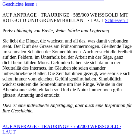
Geschichte lesen ↓
AUF ANFRAGE
·
TRAURINGE
·
585/000 WEISSGOLD MIT
ROTGOLD UND GRÜNEM BRILLANT
·
LAUT
Schliessen ↑
Preis:
abhängig von Breite, Weite, Stärke und Legierung
Sie liebt die Dinge, die wachsen und all das, was damit verbunden
steht. Der Duft des Grases am Frühsommermorgen. Gleißende Tage
im schmalen Schatten der Sonnenblumen. Auch er sucht die Freiheit
auf den Feldern, im Unterholz bei der Arbeit mit der Säge, ganz
dicht beim kühlen Moos. Gefunden haben sie sich dann in der
Neutraliät des Internets, im Glauben sie seien einander
unbeschriebene Blätter. Die Zeit hat ihnen gezeigt, wie sehr sie sich
schon immer vom gleichen Gefühl genährt haben. Sinnbildlich
wächst seitdem die Sonnenblume um ihre Ringe. Wie sie in der
Abendsonne steht, einfach so. Und die Natur immer noch grün
glitzert. Anmutig und entrückt.
Dies ist eine individuelle Anfertigung, aber auch eine Inspiration für
Ihre Geschichte.
AUF ANFRAGE
·
TRAURINGE
·
750/000 WEISSGOLD
·
LAUT