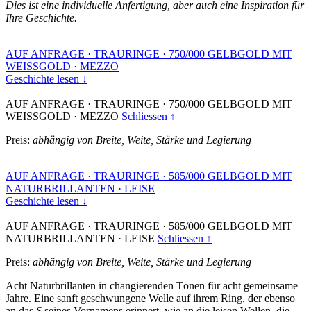
Dies ist eine individuelle Anfertigung, aber auch eine Inspiration für
Ihre Geschichte.
AUF ANFRAGE
·
TRAURINGE
·
750/000 GELBGOLD MIT
WEISSGOLD
·
MEZZO
Geschichte lesen ↓
AUF ANFRAGE
·
TRAURINGE
·
750/000 GELBGOLD MIT
WEISSGOLD
·
MEZZO
Schliessen ↑
Preis:
abhängig von Breite, Weite, Stärke und Legierung
AUF ANFRAGE
·
TRAURINGE
·
585/000 GELBGOLD MIT
NATURBRILLANTEN
·
LEISE
Geschichte lesen ↓
AUF ANFRAGE
·
TRAURINGE
·
585/000 GELBGOLD MIT
NATURBRILLANTEN
·
LEISE
Schliessen ↑
Preis:
abhängig von Breite, Weite, Stärke und Legierung
Acht Naturbrillanten in changierenden Tönen für acht gemeinsame
Jahre. Eine sanft geschwungene Welle auf ihrem Ring, der ebenso
an das
S
seines Vornamens erinnert, wie an die leisen Wellen, die