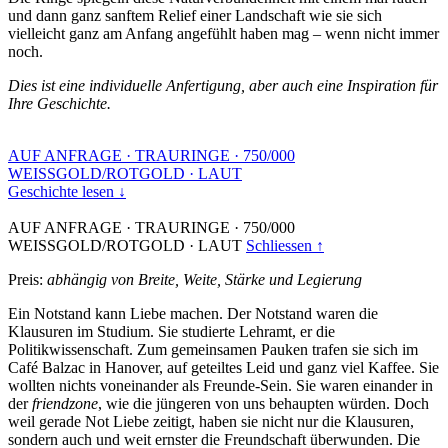
und dann ganz sanftem Relief einer Landschaft wie sie sich
vielleicht ganz am Anfang angefühlt haben mag – wenn nicht immer
noch.
Dies ist eine individuelle Anfertigung, aber auch eine Inspiration für
Ihre Geschichte.
AUF ANFRAGE
·
TRAURINGE
·
750/000
WEISSGOLD/ROTGOLD
·
LAUT
Geschichte lesen ↓
AUF ANFRAGE
·
TRAURINGE
·
750/000
WEISSGOLD/ROTGOLD
·
LAUT
Schliessen ↑
Preis:
abhängig von Breite, Weite, Stärke und Legierung
Ein Notstand kann Liebe machen. Der Notstand waren die
Klausuren im Studium. Sie studierte Lehramt, er die
Politikwissenschaft. Zum gemeinsamen Pauken trafen sie sich im
Café Balzac in Hanover, auf geteiltes Leid und ganz viel Kaffee. Sie
wollten nichts voneinander als Freunde-Sein. Sie waren einander in
der
friendzone
, wie die jüngeren von uns behaupten würden. Doch
weil gerade Not Liebe zeitigt, haben sie nicht nur die Klausuren,
sondern auch und weit ernster die Freundschaft überwunden. Die