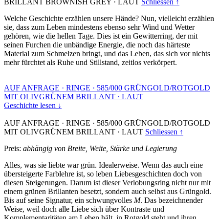
BRILLANT BROWNISH GREY
·
LAUT
Schliessen ↑
Welche Geschichte erzählen unsere Hände? Nun, vielleicht erzählen
sie, dass zum Leben mindestens ebenso sehr Wind und Wetter
gehören, wie die hellen Tage. Dies ist ein Gewitterring, der mit
seinen Furchen die unbändige Energie, die noch das härteste
Material zum Schmelzen bringt, und das Leben, das sich vor nichts
mehr fürchtet als Ruhe und Stillstand, zeitlos verkörpert.
AUF ANFRAGE
·
RINGE
·
585/000 GRÜNGOLD/ROTGOLD
MIT OLIVGRÜNEM BRILLANT
·
LAUT
Geschichte lesen ↓
AUF ANFRAGE
·
RINGE
·
585/000 GRÜNGOLD/ROTGOLD
MIT OLIVGRÜNEM BRILLANT
·
LAUT
Schliessen ↑
Preis:
abhängig von Breite, Weite, Stärke und Legierung
Alles, was sie liebte war grün. Idealerweise. Wenn das auch eine
übersteigerte Farblehre ist, so leben Liebesgeschichten doch von
diesen Steigerungen. Darum ist dieser Verlobungsring nicht nur mit
einem grünen Brillanten besetzt, sondern auch selbst aus Grüngold.
Bis auf seine Signatur, ein schwungvolles
M
. Das bezeichnender
Weise, weil doch alle Liebe sich über Kontraste und
Komplementaritäten am Leben hält, in Rotgold steht und ihren