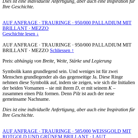
Dies ist eine individuelle Anfertigung, aber auch eine Inspiration für
Ihre Geschichte.
AUF ANFRAGE
·
TRAURINGE
·
950/000 PALLADIUM MIT
BRILLANT
·
MEZZO
Geschichte lesen ↓
AUF ANFRAGE
·
TRAURINGE
·
950/000 PALLADIUM MIT
BRILLANT
·
MEZZO
Schliessen ↑
Preis:
abhängig von Breite, Weite, Stärke und Legierung
Symbolik kann grundlegend sein. Und weniges ist für zwei
Menschen grundlegender als das gegenseitige Ja. Diese Ringe
nehmen diese Symbolik auf, indem sie zeigen, wie sich die Initialien
der beiden Vornamen – sie mit ihrem
D
, er mit seinem
K
–
zusammen einen Pilz formen. Denn
Pilz
ist auch der neue
gemeinsame Nachname.
Dies ist eine individuelle Anfertigung, aber auch eine Inspiration für
Ihre Geschichte.
AUF ANFRAGE
·
TRAURINGE
·
585/000 WEISSGOLD MIT
ROTGOLD UND GRÜNEM BRILLANT
·
LAUT