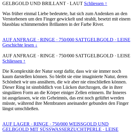
GELBGOLD UND BRILLANT
·
LAUT
Schliessen ↑
Was früher einmal Liebe bedeutete, hat sich zum Andenken an den
Verstorbenen um den Finger gewickelt und strahlt, besetzt mit einem
blassblau schimmernden Brillanten in der Farbe River.
AUF ANFRAGE
·
RINGE
·
750/000 SATTGELBGOLD
·
LEISE
Geschichte lesen ↓
AUF ANFRAGE
·
RINGE
·
750/000 SATTGELBGOLD
·
LEISE
Schliessen ↑
Die Komplexität der Natur sorgt dafür, dass wir sie immer noch
kaum darstellen können. So bleibt sie eine imaginierte Natur, deren
Schönheit wir uns annähern, die wir aber nie einschließen können.
Dieser Ring ist sinnbildlich von Lücken durchzogen, die in ihrer
singulären Form an die Körper einiger Zellen erinnern. Ihr Inneres
ist ausgelassen, wie ein Geheimnis, das erst noch gelüftet werden
müsste, während ihre Membranen aneinander gebunden den Finger
längst umschließen.
AUF LAGER
·
RINGE
·
750/000 WEISSGOLD UND
GELBGOLD MIT SÜSSWASSERZUCHTPERLE
·
LEISE