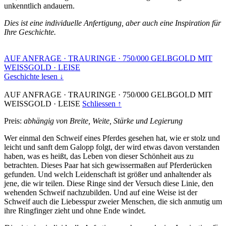
unkenntlich andauern.
Dies ist eine individuelle Anfertigung, aber auch eine Inspiration für
Ihre Geschichte.
AUF ANFRAGE
·
TRAURINGE
·
750/000 GELBGOLD MIT
WEISSGOLD
·
LEISE
Geschichte lesen ↓
AUF ANFRAGE
·
TRAURINGE
·
750/000 GELBGOLD MIT
WEISSGOLD
·
LEISE
Schliessen ↑
Preis:
abhängig von Breite, Weite, Stärke und Legierung
Wer einmal den Schweif eines Pferdes gesehen hat, wie er stolz und
leicht und sanft dem Galopp folgt, der wird etwas davon verstanden
haben, was es heißt, das Leben von dieser Schönheit aus zu
betrachten. Dieses Paar hat sich gewissermaßen auf Pferderücken
gefunden. Und welch Leidenschaft ist größer und anhaltender als
jene, die wir teilen. Diese Ringe sind der Versuch diese Linie, den
wehenden Schweif nachzubilden. Und auf eine Weise ist der
Schweif auch die Liebesspur zweier Menschen, die sich anmutig um
ihre Ringfinger zieht und ohne Ende windet.