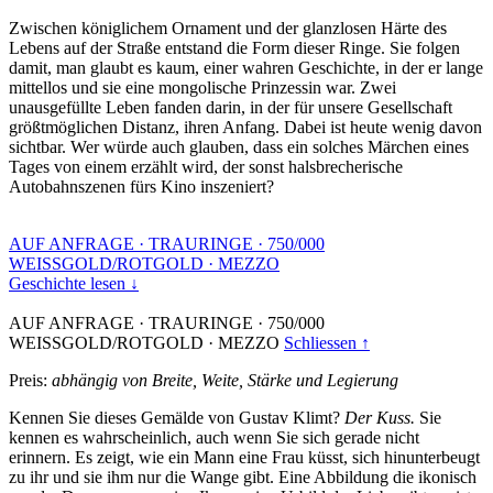
Zwischen königlichem Ornament und der glanzlosen Härte des
Lebens auf der Straße entstand die Form dieser Ringe. Sie folgen
damit, man glaubt es kaum, einer wahren Geschichte, in der er lange
mittellos und sie eine mongolische Prinzessin war. Zwei
unausgefüllte Leben fanden darin, in der für unsere Gesellschaft
größtmöglichen Distanz, ihren Anfang. Dabei ist heute wenig davon
sichtbar. Wer würde auch glauben, dass ein solches Märchen eines
Tages von einem erzählt wird, der sonst halsbrecherische
Autobahnszenen fürs Kino inszeniert?
AUF ANFRAGE
·
TRAURINGE
·
750/000
WEISSGOLD/ROTGOLD
·
MEZZO
Geschichte lesen ↓
AUF ANFRAGE
·
TRAURINGE
·
750/000
WEISSGOLD/ROTGOLD
·
MEZZO
Schliessen ↑
Preis:
abhängig von Breite, Weite, Stärke und Legierung
Kennen Sie dieses Gemälde von Gustav Klimt?
Der Kuss.
Sie
kennen es wahrscheinlich, auch wenn Sie sich gerade nicht
erinnern. Es zeigt, wie ein Mann eine Frau küsst, sich hinunterbeugt
zu ihr und sie ihm nur die Wange gibt. Eine Abbildung die ikonisch