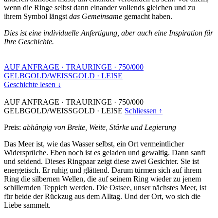
wenn die Ringe selbst dann einander vollends gleichen und zu
ihrem Symbol längst
das Gemeinsame
gemacht haben.
Dies ist eine individuelle Anfertigung, aber auch eine Inspiration für
Ihre Geschichte.
AUF ANFRAGE
·
TRAURINGE
·
750/000
GELBGOLD/WEISSGOLD
·
LEISE
Geschichte lesen ↓
AUF ANFRAGE
·
TRAURINGE
·
750/000
GELBGOLD/WEISSGOLD
·
LEISE
Schliessen ↑
Preis:
abhängig von Breite, Weite, Stärke und Legierung
Das Meer ist, wie das Wasser selbst, ein Ort vermeintlicher
Widersprüche. Eben noch ist es geladen und gewaltig. Dann sanft
und seidend. Dieses Ringpaar zeigt diese zwei Gesichter. Sie ist
energetisch. Er ruhig und glättend. Darum türmen sich auf ihrem
Ring die silbernen Wellen, die auf seinem Ring wieder zu jenem
schillernden Teppich werden. Die Ostsee, unser nächstes Meer, ist
für beide der Rückzug aus dem Alltag. Und der Ort, wo sich die
Liebe sammelt.