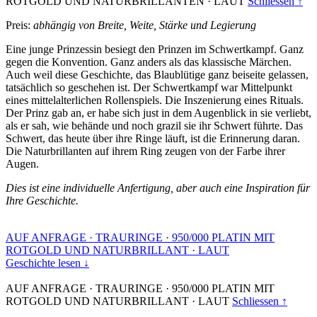
ROTGOLD UND NATURBRILLANTEN
·
LAUT
Schliessen ↑
Preis:
abhängig von Breite, Weite, Stärke und Legierung
Eine junge Prinzessin besiegt den Prinzen im Schwertkampf. Ganz
gegen die Konvention. Ganz anders als das klassische Märchen.
Auch weil diese Geschichte, das Blaublütige ganz beiseite gelassen,
tatsächlich so geschehen ist. Der Schwertkampf war Mittelpunkt
eines mittelalterlichen Rollenspiels. Die Inszenierung eines Rituals.
Der Prinz gab an, er habe sich just in dem Augenblick in sie verliebt,
als er sah, wie behände und noch grazil sie ihr Schwert führte. Das
Schwert, das heute über ihre Ringe läuft, ist die Erinnerung daran.
Die Naturbrillanten auf ihrem Ring zeugen von der Farbe ihrer
Augen.
Dies ist eine individuelle Anfertigung, aber auch eine Inspiration für
Ihre Geschichte.
AUF ANFRAGE
·
TRAURINGE
·
950/000 PLATIN MIT
ROTGOLD UND NATURBRILLANT
·
LAUT
Geschichte lesen ↓
AUF ANFRAGE
·
TRAURINGE
·
950/000 PLATIN MIT
ROTGOLD UND NATURBRILLANT
·
LAUT
Schliessen ↑