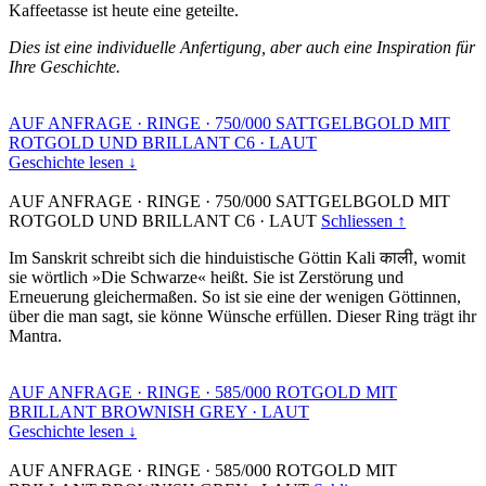
Kaffeetasse ist heute eine geteilte.
Dies ist eine individuelle Anfertigung, aber auch eine Inspiration für
Ihre Geschichte.
AUF ANFRAGE
·
RINGE
·
750/000 SATTGELBGOLD MIT
ROTGOLD UND BRILLANT C6
·
LAUT
Geschichte lesen ↓
AUF ANFRAGE
·
RINGE
·
750/000 SATTGELBGOLD MIT
ROTGOLD UND BRILLANT C6
·
LAUT
Schliessen ↑
Im Sanskrit schreibt sich die hinduistische Göttin Kali काली, womit
sie wörtlich »Die Schwarze« heißt. Sie ist Zerstörung und
Erneuerung gleichermaßen. So ist sie eine der wenigen Göttinnen,
über die man sagt, sie könne Wünsche erfüllen. Dieser Ring trägt ihr
Mantra.
AUF ANFRAGE
·
RINGE
·
585/000 ROTGOLD MIT
BRILLANT BROWNISH GREY
·
LAUT
Geschichte lesen ↓
AUF ANFRAGE
·
RINGE
·
585/000 ROTGOLD MIT