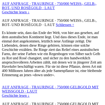
AUF ANFRAGE
·
TRAURINGE
·
750/000 WEISS-, GELB-,
ROT- UND ROSÉGOLD
·
LAUT
Geschichte lesen ↓
AUF ANFRAGE
·
TRAURINGE
·
750/000 WEISS-, GELB-,
ROT- UND ROSÉGOLD
·
LAUT
Schliessen ↑
Es könnte sein, dass das Ende der Welt, von hier aus gesehen, auf
dem australischen Kontinent liegt. Und dass dieses Ende, ist man
einmal dort angekommen, letztlich neue Anfänge zeitigt. Die
Liebenden, denen diese Ringe gehören, können eine solche
Geschichte erzählen. Ihr Ringe ziert das Relief eines australischen
Farns, der seine Farben wie ein Regenbogen von Silber nach Gelb
zu Rot und Rosé changiert, und sicher zu den handwerklich
anspruchsvolleren Arbeiten zählt, mit denen wir in jüngerer Zeit am
Havelufer beschäftigt waren. Für sie ist diese Pflanze, deren Art mit
400 Millionen Jahren älter als jede Samenpflanze ist, eine bleibende
Erinnerung an jenes »down under«.
AUF ANFRAGE
·
TRAURINGE
·
750/000 GELBGOLD MIT
WEISSGOLD
·
LAUT
Geschichte lesen ↓
AUF ANFRAGE
·
TRAURINGE
·
750/000 GELBGOLD MIT