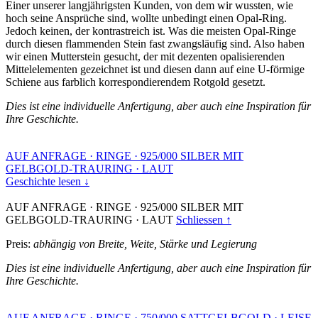
Einer unserer langjährigsten Kunden, von dem wir wussten, wie
hoch seine Ansprüche sind, wollte unbedingt einen Opal-Ring.
Jedoch keinen, der kontrastreich ist. Was die meisten Opal-Ringe
durch diesen flammenden Stein fast zwangsläufig sind. Also haben
wir einen Mutterstein gesucht, der mit dezenten opalisierenden
Mittelelementen gezeichnet ist und diesen dann auf eine U-förmige
Schiene aus farblich korrespondierendem Rotgold gesetzt.
Dies ist eine individuelle Anfertigung, aber auch eine Inspiration für
Ihre Geschichte.
AUF ANFRAGE
·
RINGE
·
925/000 SILBER MIT
GELBGOLD-TRAURING
·
LAUT
Geschichte lesen ↓
AUF ANFRAGE
·
RINGE
·
925/000 SILBER MIT
GELBGOLD-TRAURING
·
LAUT
Schliessen ↑
Preis:
abhängig von Breite, Weite, Stärke und Legierung
Dies ist eine individuelle Anfertigung, aber auch eine Inspiration für
Ihre Geschichte.
AUF ANFRAGE
·
RINGE
·
750/000 SATTGELBGOLD
·
LEISE