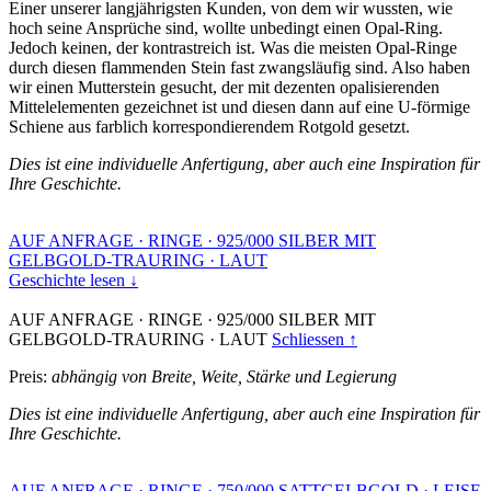
Einer unserer langjährigsten Kunden, von dem wir wussten, wie
hoch seine Ansprüche sind, wollte unbedingt einen Opal-Ring.
Jedoch keinen, der kontrastreich ist. Was die meisten Opal-Ringe
durch diesen flammenden Stein fast zwangsläufig sind. Also haben
wir einen Mutterstein gesucht, der mit dezenten opalisierenden
Mittelelementen gezeichnet ist und diesen dann auf eine U-förmige
Schiene aus farblich korrespondierendem Rotgold gesetzt.
Dies ist eine individuelle Anfertigung, aber auch eine Inspiration für
Ihre Geschichte.
AUF ANFRAGE
·
RINGE
·
925/000 SILBER MIT
GELBGOLD-TRAURING
·
LAUT
Geschichte lesen ↓
AUF ANFRAGE
·
RINGE
·
925/000 SILBER MIT
GELBGOLD-TRAURING
·
LAUT
Schliessen ↑
Preis:
abhängig von Breite, Weite, Stärke und Legierung
Dies ist eine individuelle Anfertigung, aber auch eine Inspiration für
Ihre Geschichte.
AUF ANFRAGE
·
RINGE
·
750/000 SATTGELBGOLD
·
LEISE