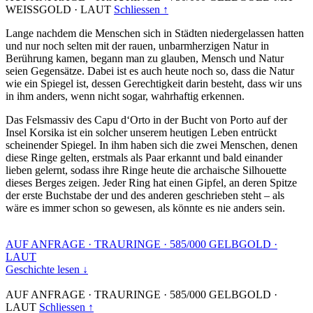
WEISSGOLD
·
LAUT
Schliessen ↑
Lange nachdem die Menschen sich in Städten niedergelassen hatten
und nur noch selten mit der rauen, unbarmherzigen Natur in
Berührung kamen, begann man zu glauben, Mensch und Natur
seien Gegensätze. Dabei ist es auch heute noch so, dass die Natur
wie ein Spiegel ist, dessen Gerechtigkeit darin besteht, dass wir uns
in ihm anders, wenn nicht sogar, wahrhaftig erkennen.
Das Felsmassiv des Capu d‘Orto in der Bucht von Porto auf der
Insel Korsika ist ein solcher unserem heutigen Leben entrückt
scheinender Spiegel. In ihm haben sich die zwei Menschen, denen
diese Ringe gelten, erstmals als Paar erkannt und bald einander
lieben gelernt, sodass ihre Ringe heute die archaische Silhouette
dieses Berges zeigen. Jeder Ring hat einen Gipfel, an deren Spitze
der erste Buchstabe der und des anderen geschrieben steht – als
wäre es immer schon so gewesen, als könnte es nie anders sein.
AUF ANFRAGE
·
TRAURINGE
·
585/000 GELBGOLD
·
LAUT
Geschichte lesen ↓
AUF ANFRAGE
·
TRAURINGE
·
585/000 GELBGOLD
·
LAUT
Schliessen ↑