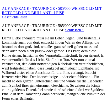
AUF ANFRAGE
·
TRAURINGE
·
585/000 WEISSGOLD MIT
ROTGOLD UND BRILLANT
·
LEISE
Geschichte lesen ↓
AUF ANFRAGE
·
TRAURINGE
·
585/000 WEISSGOLD MIT
ROTGOLD UND BRILLANT
·
LEISE
Schliessen ↑
Damit Liebe andauert, muss sie im Leben liegen. Und bestenfalls
kommt sie auch von dort, entdeckt in den Wirren des Alltags, die
besonders dort groß sind, wo alles ganz schnell gehen muss und
dann auch noch nicht passt – oder gerade. Das Paar, dem diese
Ringe gelten, hat sich in der Veranstaltungstechnik lieben gelernt. Er
verantwortlich für das Licht, Sie für den Ton. Wer nun einmal
versucht hat, den dafür notwendigen Kabelsalat zu vereinheitlichen,
wird festgestellt haben, dass Tonkabel nicht gleich Lichtkabel ist.
Während erstes einen Anschluss für drei Pins verlangt, braucht
letzteres vier Pins. Der überschüssige – oder eben fehlende – Pin
macht so den ganzen Unterschied aus und wurde für die Liebenden
zum Symbol ihrer gemeinsamen Geschichte. So zeigen die Ringe
ein rotgoldenes Datenkabel sowie durchscheinend drei weißgoldene
Pins. Auf dem Damenring dann der vierte, maßgebliche Punkt in der
Form eines Brillanten.