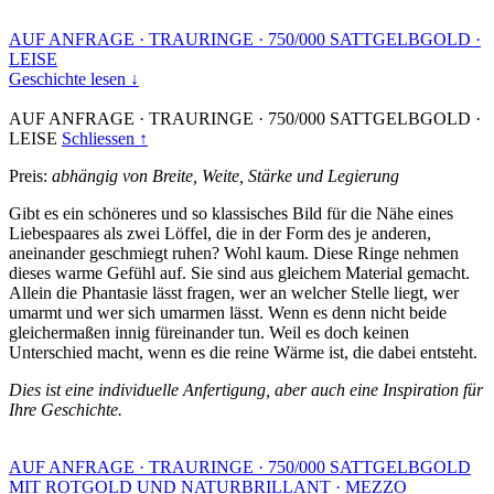
AUF ANFRAGE
·
TRAURINGE
·
750/000 SATTGELBGOLD
·
LEISE
Geschichte lesen ↓
AUF ANFRAGE
·
TRAURINGE
·
750/000 SATTGELBGOLD
·
LEISE
Schliessen ↑
Preis:
abhängig von Breite, Weite, Stärke und Legierung
Gibt es ein schöneres und so klassisches Bild für die Nähe eines
Liebespaares als zwei Löffel, die in der Form des je anderen,
aneinander geschmiegt ruhen? Wohl kaum. Diese Ringe nehmen
dieses warme Gefühl auf. Sie sind aus gleichem Material gemacht.
Allein die Phantasie lässt fragen, wer an welcher Stelle liegt, wer
umarmt und wer sich umarmen lässt. Wenn es denn nicht beide
gleichermaßen innig füreinander tun. Weil es doch keinen
Unterschied macht, wenn es die reine Wärme ist, die dabei entsteht.
Dies ist eine individuelle Anfertigung, aber auch eine Inspiration für
Ihre Geschichte.
AUF ANFRAGE
·
TRAURINGE
·
750/000 SATTGELBGOLD
MIT ROTGOLD UND NATURBRILLANT
·
MEZZO