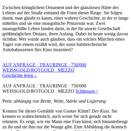
Zwischen königlichem Ornament und der glanzlosen Härte des
Lebens auf der Straße entstand die Form dieser Ringe. Sie folgen
damit, man glaubt es kaum, einer wahren Geschichte, in der er lange
mittellos und sie eine mongolische Prinzessin war. Zwei
unausgefüllte Leben fanden darin, in der für unsere Gesellschaft
größtmöglichen Distanz, ihren Anfang. Dabei ist heute wenig davon
sichtbar. Wer würde auch glauben, dass ein solches Märchen eines
Tages von einem erzählt wird, der sonst halsbrecherische
Autobahnszenen fürs Kino inszeniert?
AUF ANFRAGE
·
TRAURINGE
·
750/000
WEISSGOLD/ROTGOLD
·
MEZZO
Geschichte lesen ↓
AUF ANFRAGE
·
TRAURINGE
·
750/000
WEISSGOLD/ROTGOLD
·
MEZZO
Schliessen ↑
Preis:
abhängig von Breite, Weite, Stärke und Legierung
Kennen Sie dieses Gemälde von Gustav Klimt?
Der Kuss.
Sie
kennen es wahrscheinlich, auch wenn Sie sich gerade nicht
erinnern. Es zeigt, wie ein Mann eine Frau küsst, sich hinunterbeugt
zu ihr und sie ihm nur die Wange gibt. Eine Abbildung die ikonisch