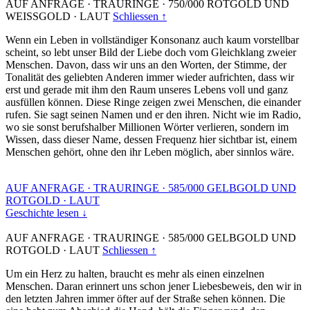
AUF ANFRAGE
·
TRAURINGE
·
750/000 ROTGOLD UND
WEISSGOLD
·
LAUT
Schliessen ↑
Wenn ein Leben in vollständiger Konsonanz auch kaum vorstellbar
scheint, so lebt unser Bild der Liebe doch vom Gleichklang zweier
Menschen. Davon, dass wir uns an den Worten, der Stimme, der
Tonalität des geliebten Anderen immer wieder aufrichten, dass wir
erst und gerade mit ihm den Raum unseres Lebens voll und ganz
ausfüllen können. Diese Ringe zeigen zwei Menschen, die einander
rufen. Sie sagt seinen Namen und er den ihren. Nicht wie im Radio,
wo sie sonst berufshalber Millionen Wörter verlieren, sondern im
Wissen, dass dieser Name, dessen Frequenz hier sichtbar ist, einem
Menschen gehört, ohne den ihr Leben möglich, aber sinnlos wäre.
AUF ANFRAGE
·
TRAURINGE
·
585/000 GELBGOLD UND
ROTGOLD
·
LAUT
Geschichte lesen ↓
AUF ANFRAGE
·
TRAURINGE
·
585/000 GELBGOLD UND
ROTGOLD
·
LAUT
Schliessen ↑
Um ein Herz zu halten, braucht es mehr als einen einzelnen
Menschen. Daran erinnert uns schon jener Liebesbeweis, den wir in
den letzten Jahren immer öfter auf der Straße sehen können. Die