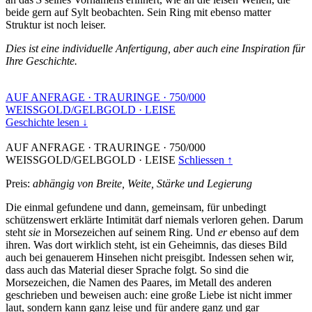
beide gern auf Sylt beobachten. Sein Ring mit ebenso matter
Struktur ist noch leiser.
Dies ist eine individuelle Anfertigung, aber auch eine Inspiration für
Ihre Geschichte.
AUF ANFRAGE
·
TRAURINGE
·
750/000
WEISSGOLD/GELBGOLD
·
LEISE
Geschichte lesen ↓
AUF ANFRAGE
·
TRAURINGE
·
750/000
WEISSGOLD/GELBGOLD
·
LEISE
Schliessen ↑
Preis:
abhängig von Breite, Weite, Stärke und Legierung
Die einmal gefundene und dann, gemeinsam, für unbedingt
schützenswert erklärte Intimität darf niemals verloren gehen. Darum
steht
sie
in Morsezeichen auf seinem Ring. Und
er
ebenso auf dem
ihren. Was dort wirklich steht, ist ein Geheimnis, das dieses Bild
auch bei genauerem Hinsehen nicht preisgibt. Indessen sehen wir,
dass auch das Material dieser Sprache folgt. So sind die
Morsezeichen, die Namen des Paares, im Metall des anderen
geschrieben und beweisen auch: eine große Liebe ist nicht immer
laut, sondern kann ganz leise und für andere ganz und gar