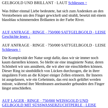
GELBGOLD UND BRILLANT
·
LAUT
Schliessen ↑
Was früher einmal Liebe bedeutete, hat sich zum Andenken an den
Verstorbenen um den Finger gewickelt und strahlt, besetzt mit einem
blassblau schimmernden Brillanten in der Farbe River.
AUF ANFRAGE
·
RINGE
·
750/000 SATTGELBGOLD
·
LEISE
Geschichte lesen ↓
AUF ANFRAGE
·
RINGE
·
750/000 SATTGELBGOLD
·
LEISE
Schliessen ↑
Die Komplexität der Natur sorgt dafür, dass wir sie immer noch
kaum darstellen können. So bleibt sie eine imaginierte Natur, deren
Schönheit wir uns annähern, die wir aber nie einschließen können.
Dieser Ring ist sinnbildlich von Lücken durchzogen, die in ihrer
singulären Form an die Körper einiger Zellen erinnern. Ihr Inneres
ist ausgelassen, wie ein Geheimnis, das erst noch gelüftet werden
müsste, während ihre Membranen aneinander gebunden den Finger
längst umschließen.
AUF LAGER
·
RINGE
·
750/000 WEISSGOLD UND
GELBGOLD MIT SÜSSWASSERZUCHTPERLE
·
LEISE