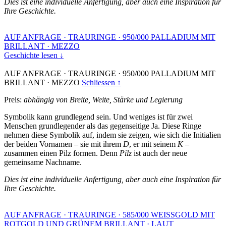
Dies ist eine individuelle Anfertigung, aber auch eine Inspiration für
Ihre Geschichte.
AUF ANFRAGE
·
TRAURINGE
·
950/000 PALLADIUM MIT
BRILLANT
·
MEZZO
Geschichte lesen ↓
AUF ANFRAGE
·
TRAURINGE
·
950/000 PALLADIUM MIT
BRILLANT
·
MEZZO
Schliessen ↑
Preis:
abhängig von Breite, Weite, Stärke und Legierung
Symbolik kann grundlegend sein. Und weniges ist für zwei
Menschen grundlegender als das gegenseitige Ja. Diese Ringe
nehmen diese Symbolik auf, indem sie zeigen, wie sich die Initialien
der beiden Vornamen – sie mit ihrem
D
, er mit seinem
K
–
zusammen einen Pilz formen. Denn
Pilz
ist auch der neue
gemeinsame Nachname.
Dies ist eine individuelle Anfertigung, aber auch eine Inspiration für
Ihre Geschichte.
AUF ANFRAGE
·
TRAURINGE
·
585/000 WEISSGOLD MIT
ROTGOLD UND GRÜNEM BRILLANT
·
LAUT