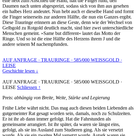
eine hebt zum Abschied die Hand, hält die Finger rund, den
Daumen nach unten abgespreizt, sodass sich von ihm aus gesehen
ein halbes Herz andeutet. Nun hebt auch er dieselbe Hand und formt
die Finger seinerseits zur anderen Hälfte, die nun ein Ganzes ergibt.
Diese Trauringe erinnern an diese Geste, denn wie der Wechsel von
Gelbgold zu Rotgold deutlich macht, sind hier zwei unterschiedliche
Menschen gemeint. »Same but different« lautet das Motto der
Ringe. Und so ist die eine Hälfte des Herzens ihrem J und die
andere seinem M nachempfunden.
AUF ANFRAGE
·
TRAURINGE
·
585/000 WEISSGOLD
·
LEISE
Geschichte lesen ↓
AUF ANFRAGE
·
TRAURINGE
·
585/000 WEISSGOLD
·
LEISE
Schliessen ↑
Preis:
abhängig von Breite, Weite, Stärke und Legierung
Frühe Liebe währt nicht. Das mag auch diesen beiden Liebenden als
gutgemeinter Rat gesagt worden sein, damals, noch zu Schulzeiten.
Er ist ihr ab dann immer gefolgt. Hat die Fahrstunden als
gemeinsame arrangiert. Ist ihr später, da waren sie längst eins,
gefolgt, als sie ins Ausland zum Studieren ging. Als sie versetzt
wurde. Als sie ein zweites Mal versetzt wurde. Autark waren sie