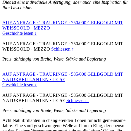
Dies ist eine individuelle Anfertigung, aber auch eine Inspiration für
Ihre Geschichte.
AUF ANFRAGE
·
TRAURINGE
·
750/000 GELBGOLD MIT
WEISSGOLD
·
MEZZO
Geschichte lesen ↓
AUF ANFRAGE
·
TRAURINGE
·
750/000 GELBGOLD MIT
WEISSGOLD
·
MEZZO
Schliessen ↑
Preis:
abhängig von Breite, Weite, Stärke und Legierung
AUF ANFRAGE
·
TRAURINGE
·
585/000 GELBGOLD MIT
NATURBRILLANTEN
·
LEISE
Geschichte lesen ↓
AUF ANFRAGE
·
TRAURINGE
·
585/000 GELBGOLD MIT
NATURBRILLANTEN
·
LEISE
Schliessen ↑
Preis:
abhängig von Breite, Weite, Stärke und Legierung
Acht Naturbrillanten in changierenden Tönen für acht gemeinsame
Jahre. Eine sanft geschwungene Welle auf ihrem Ring, der ebenso
an das
S
seines Vornamens erinnert, wie an die leisen Wellen, die