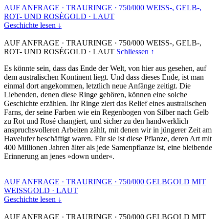
AUF ANFRAGE
·
TRAURINGE
·
750/000 WEISS-, GELB-,
ROT- UND ROSÉGOLD
·
LAUT
Geschichte lesen ↓
AUF ANFRAGE
·
TRAURINGE
·
750/000 WEISS-, GELB-,
ROT- UND ROSÉGOLD
·
LAUT
Schliessen ↑
Es könnte sein, dass das Ende der Welt, von hier aus gesehen, auf
dem australischen Kontinent liegt. Und dass dieses Ende, ist man
einmal dort angekommen, letztlich neue Anfänge zeitigt. Die
Liebenden, denen diese Ringe gehören, können eine solche
Geschichte erzählen. Ihr Ringe ziert das Relief eines australischen
Farns, der seine Farben wie ein Regenbogen von Silber nach Gelb
zu Rot und Rosé changiert, und sicher zu den handwerklich
anspruchsvolleren Arbeiten zählt, mit denen wir in jüngerer Zeit am
Havelufer beschäftigt waren. Für sie ist diese Pflanze, deren Art mit
400 Millionen Jahren älter als jede Samenpflanze ist, eine bleibende
Erinnerung an jenes »down under«.
AUF ANFRAGE
·
TRAURINGE
·
750/000 GELBGOLD MIT
WEISSGOLD
·
LAUT
Geschichte lesen ↓
AUF ANFRAGE
·
TRAURINGE
·
750/000 GELBGOLD MIT