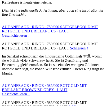
Kaffeetasse ist heute eine geteilte.
Dies ist eine individuelle Anfertigung, aber auch eine Inspiration für
Ihre Geschichte.
AUF ANFRAGE
·
RINGE
·
750/000 SATTGELBGOLD MIT
ROTGOLD UND BRILLANT C6
·
LAUT
Geschichte lesen ↓
AUF ANFRAGE
·
RINGE
·
750/000 SATTGELBGOLD MIT
ROTGOLD UND BRILLANT C6
·
LAUT
Schliessen ↑
Im Sanskrit schreibt sich die hinduistische Göttin Kali काली, womit
sie wörtlich »Die Schwarze« heißt. Sie ist Zerstörung und
Erneuerung gleichermaßen. So ist sie eine der wenigen Göttinnen,
über die man sagt, sie könne Wünsche erfüllen. Dieser Ring trägt ihr
Mantra.
AUF ANFRAGE
·
RINGE
·
585/000 ROTGOLD MIT
BRILLANT BROWNISH GREY
·
LAUT
Geschichte lesen ↓
AUF ANFRAGE
·
RINGE
·
585/000 ROTGOLD MIT