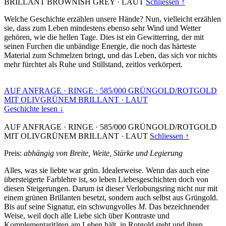
BRILLANT BROWNISH GREY
·
LAUT
Schliessen ↑
Welche Geschichte erzählen unsere Hände? Nun, vielleicht erzählen
sie, dass zum Leben mindestens ebenso sehr Wind und Wetter
gehören, wie die hellen Tage. Dies ist ein Gewitterring, der mit
seinen Furchen die unbändige Energie, die noch das härteste
Material zum Schmelzen bringt, und das Leben, das sich vor nichts
mehr fürchtet als Ruhe und Stillstand, zeitlos verkörpert.
AUF ANFRAGE
·
RINGE
·
585/000 GRÜNGOLD/ROTGOLD
MIT OLIVGRÜNEM BRILLANT
·
LAUT
Geschichte lesen ↓
AUF ANFRAGE
·
RINGE
·
585/000 GRÜNGOLD/ROTGOLD
MIT OLIVGRÜNEM BRILLANT
·
LAUT
Schliessen ↑
Preis:
abhängig von Breite, Weite, Stärke und Legierung
Alles, was sie liebte war grün. Idealerweise. Wenn das auch eine
übersteigerte Farblehre ist, so leben Liebesgeschichten doch von
diesen Steigerungen. Darum ist dieser Verlobungsring nicht nur mit
einem grünen Brillanten besetzt, sondern auch selbst aus Grüngold.
Bis auf seine Signatur, ein schwungvolles
M
. Das bezeichnender
Weise, weil doch alle Liebe sich über Kontraste und
Komplementaritäten am Leben hält, in Rotgold steht und ihren