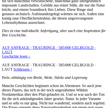
für sich manchmal verwunschene, manchmal ganz unergründlich
imposante Landschaften. Gebilde aus reiner Stille, die nur die Natur
bricht, und einem Soundtrack fürs Lieben. Diese Ringe sind
genauso archaisch. Aufeinandergelegt wärmen sie sich. Außen eine
kantig raue Oberflächenstruktur, die diesen ungezwungenen
Lebensrhythmus anzeichnet.
Dies ist eine individuelle Anfertigung, aber auch eine Inspiration für
Ihre Geschichte.
AUF ANFRAGE
·
TRAURINGE
·
585/000 GELBGOLD
·
LAUT
Geschichte lesen ↓
AUF ANFRAGE
·
TRAURINGE
·
585/000 GELBGOLD
·
LAUT
Schliessen ↑
Preis:
abhängig von Breite, Weite, Stärke und Legierung
Manche Geschichten beginnen schon im Abenteuer. So auch jene
dieses Paares, das sich in der noch ungezähmten Wildnis
Nordamerikas über den Pfad gelaufen ist. Und so war auch der Ton
für die sich ankündigenden Jahre gesetzt.
Natur.
In jeder Variante
und so sehr es nur ging. Nicht nur wandernd, sondern auch segelnd.
Die Ringe spiegeln diese Naturverbundenheit mit einem mal rauen