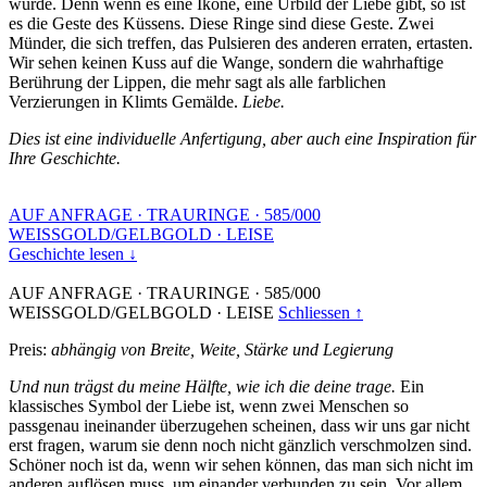
wurde. Denn wenn es eine Ikone, eine Urbild der Liebe gibt, so ist
es die Geste des Küssens. Diese Ringe sind diese Geste. Zwei
Münder, die sich treffen, das Pulsieren des anderen erraten, ertasten.
Wir sehen keinen Kuss auf die Wange, sondern die wahrhaftige
Berührung der Lippen, die mehr sagt als alle farblichen
Verzierungen in Klimts Gemälde.
Liebe.
Dies ist eine individuelle Anfertigung, aber auch eine Inspiration für
Ihre Geschichte.
AUF ANFRAGE
·
TRAURINGE
·
585/000
WEISSGOLD/GELBGOLD
·
LEISE
Geschichte lesen ↓
AUF ANFRAGE
·
TRAURINGE
·
585/000
WEISSGOLD/GELBGOLD
·
LEISE
Schliessen ↑
Preis:
abhängig von Breite, Weite, Stärke und Legierung
Und nun trägst du meine Hälfte, wie ich die deine trage.
Ein
klassisches Symbol der Liebe ist, wenn zwei Menschen so
passgenau ineinander überzugehen scheinen, dass wir uns gar nicht
erst fragen, warum sie denn noch nicht gänzlich verschmolzen sind.
Schöner noch ist da, wenn wir sehen können, das man sich nicht im
anderen auflösen muss, um einander verbunden zu sein. Vor allem,