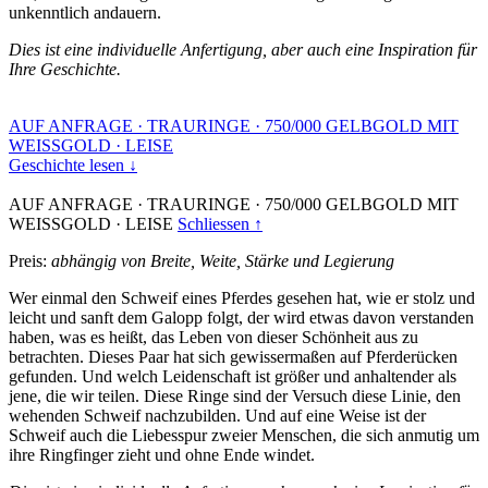
unkenntlich andauern.
Dies ist eine individuelle Anfertigung, aber auch eine Inspiration für
Ihre Geschichte.
AUF ANFRAGE
·
TRAURINGE
·
750/000 GELBGOLD MIT
WEISSGOLD
·
LEISE
Geschichte lesen ↓
AUF ANFRAGE
·
TRAURINGE
·
750/000 GELBGOLD MIT
WEISSGOLD
·
LEISE
Schliessen ↑
Preis:
abhängig von Breite, Weite, Stärke und Legierung
Wer einmal den Schweif eines Pferdes gesehen hat, wie er stolz und
leicht und sanft dem Galopp folgt, der wird etwas davon verstanden
haben, was es heißt, das Leben von dieser Schönheit aus zu
betrachten. Dieses Paar hat sich gewissermaßen auf Pferderücken
gefunden. Und welch Leidenschaft ist größer und anhaltender als
jene, die wir teilen. Diese Ringe sind der Versuch diese Linie, den
wehenden Schweif nachzubilden. Und auf eine Weise ist der
Schweif auch die Liebesspur zweier Menschen, die sich anmutig um
ihre Ringfinger zieht und ohne Ende windet.