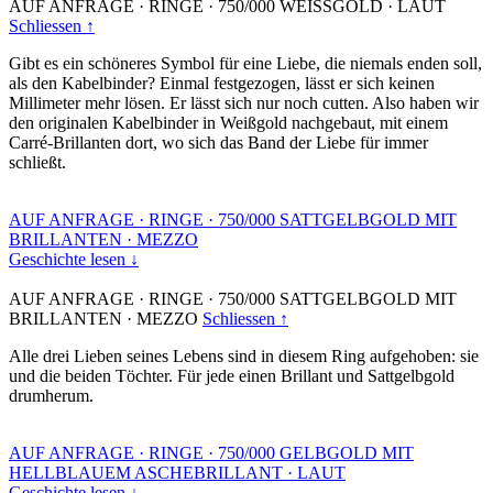
AUF ANFRAGE
·
RINGE
·
750/000 WEISSGOLD
·
LAUT
Schliessen ↑
Gibt es ein schöneres Symbol für eine Liebe, die niemals enden soll,
als den Kabelbinder? Einmal festgezogen, lässt er sich keinen
Millimeter mehr lösen. Er lässt sich nur noch cutten. Also haben wir
den originalen Kabelbinder in Weißgold nachgebaut, mit einem
Carré-Brillanten dort, wo sich das Band der Liebe für immer
schließt.
AUF ANFRAGE
·
RINGE
·
750/000 SATTGELBGOLD MIT
BRILLANTEN
·
MEZZO
Geschichte lesen ↓
AUF ANFRAGE
·
RINGE
·
750/000 SATTGELBGOLD MIT
BRILLANTEN
·
MEZZO
Schliessen ↑
Alle drei Lieben seines Lebens sind in diesem Ring aufgehoben: sie
und die beiden Töchter. Für jede einen Brillant und Sattgelbgold
drumherum.
AUF ANFRAGE
·
RINGE
·
750/000 GELBGOLD MIT
HELLBLAUEM ASCHEBRILLANT
·
LAUT
Geschichte lesen ↓