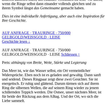
wenn die Ringe selbst dann einander vollends gleichen und zu
ihrem Symbol längst
das Gemeinsame
gemacht haben.
Dies ist eine individuelle Anfertigung, aber auch eine Inspiration für
Ihre Geschichte.
AUF ANFRAGE
·
TRAURINGE
·
750/000
GELBGOLD/WEISSGOLD
·
LEISE
Geschichte lesen ↓
AUF ANFRAGE
·
TRAURINGE
·
750/000
GELBGOLD/WEISSGOLD
·
LEISE
Schliessen ↑
Preis:
abhängig von Breite, Weite, Stärke und Legierung
Das Meer ist, wie das Wasser selbst, ein Ort vermeintlicher
Widersprüche. Eben noch ist es geladen und gewaltig. Dann sanft
und seidend. Dieses Ringpaar zeigt diese zwei Gesichter. Sie ist
energetisch. Er ruhig und glättend. Darum türmen sich auf ihrem
Ring die silbernen Wellen, die auf seinem Ring wieder zu jenem
schillernden Teppich werden. Die Ostsee, unser nächstes Meer, ist
für beide der Rückzug aus dem Alltag. Und der Ort, wo sich die
Liebe sammelt.