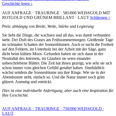
Geschichte lesen ↓
AUF ANFRAGE
·
TRAURINGE
·
585/000 WEISSGOLD MIT
ROTGOLD UND GRÜNEM BRILLANT
·
LAUT
Schliessen ↑
Preis:
abhängig von Breite, Weite, Stärke und Legierung
Sie liebt die Dinge, die wachsen und all das, was damit verbunden
steht. Der Duft des Grases am Frühsommermorgen. Gleißende Tage
im schmalen Schatten der Sonnenblumen. Auch er sucht die Freiheit
auf den Feldern, im Unterholz bei der Arbeit mit der Säge, ganz
dicht beim kühlen Moos. Gefunden haben sie sich dann in der
Neutraliät des Internets, im Glauben sie seien einander
unbeschriebene Blätter. Die Zeit hat ihnen gezeigt, wie sehr sie sich
schon immer vom gleichen Gefühl genährt haben. Sinnbildlich
wächst seitdem die Sonnenblume um ihre Ringe. Wie sie in der
Abendsonne steht, einfach so. Und die Natur immer noch grün
glitzert. Anmutig und entrückt.
Dies ist eine individuelle Anfertigung, aber auch eine Inspiration für
Ihre Geschichte.
AUF ANFRAGE
·
TRAURINGE
·
750/000 WEISSGOLD
·
LAUT