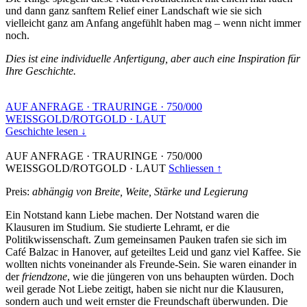
und dann ganz sanftem Relief einer Landschaft wie sie sich
vielleicht ganz am Anfang angefühlt haben mag – wenn nicht immer
noch.
Dies ist eine individuelle Anfertigung, aber auch eine Inspiration für
Ihre Geschichte.
AUF ANFRAGE
·
TRAURINGE
·
750/000
WEISSGOLD/ROTGOLD
·
LAUT
Geschichte lesen ↓
AUF ANFRAGE
·
TRAURINGE
·
750/000
WEISSGOLD/ROTGOLD
·
LAUT
Schliessen ↑
Preis:
abhängig von Breite, Weite, Stärke und Legierung
Ein Notstand kann Liebe machen. Der Notstand waren die
Klausuren im Studium. Sie studierte Lehramt, er die
Politikwissenschaft. Zum gemeinsamen Pauken trafen sie sich im
Café Balzac in Hanover, auf geteiltes Leid und ganz viel Kaffee. Sie
wollten nichts voneinander als Freunde-Sein. Sie waren einander in
der
friendzone
, wie die jüngeren von uns behaupten würden. Doch
weil gerade Not Liebe zeitigt, haben sie nicht nur die Klausuren,
sondern auch und weit ernster die Freundschaft überwunden. Die