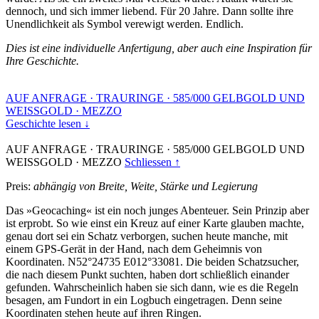
dennoch, und sich immer liebend. Für 20 Jahre. Dann sollte ihre
Unendlichkeit als Symbol verewigt werden. Endlich.
Dies ist eine individuelle Anfertigung, aber auch eine Inspiration für
Ihre Geschichte.
AUF ANFRAGE
·
TRAURINGE
·
585/000 GELBGOLD UND
WEISSGOLD
·
MEZZO
Geschichte lesen ↓
AUF ANFRAGE
·
TRAURINGE
·
585/000 GELBGOLD UND
WEISSGOLD
·
MEZZO
Schliessen ↑
Preis:
abhängig von Breite, Weite, Stärke und Legierung
Das »Geocaching« ist ein noch junges Abenteuer. Sein Prinzip aber
ist erprobt. So wie einst ein Kreuz auf einer Karte glauben machte,
genau dort sei ein Schatz verborgen, suchen heute manche, mit
einem GPS-Gerät in der Hand, nach dem Geheimnis von
Koordinaten. N52°24735 E012°33081. Die beiden Schatzsucher,
die nach diesem Punkt suchten, haben dort schließlich einander
gefunden. Wahrscheinlich haben sie sich dann, wie es die Regeln
besagen, am Fundort in ein Logbuch eingetragen. Denn seine
Koordinaten stehen heute auf ihren Ringen.