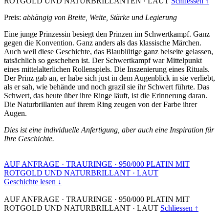
ROTGOLD UND NATURBRILLANTEN
·
LAUT
Schliessen ↑
Preis:
abhängig von Breite, Weite, Stärke und Legierung
Eine junge Prinzessin besiegt den Prinzen im Schwertkampf. Ganz
gegen die Konvention. Ganz anders als das klassische Märchen.
Auch weil diese Geschichte, das Blaublütige ganz beiseite gelassen,
tatsächlich so geschehen ist. Der Schwertkampf war Mittelpunkt
eines mittelalterlichen Rollenspiels. Die Inszenierung eines Rituals.
Der Prinz gab an, er habe sich just in dem Augenblick in sie verliebt,
als er sah, wie behände und noch grazil sie ihr Schwert führte. Das
Schwert, das heute über ihre Ringe läuft, ist die Erinnerung daran.
Die Naturbrillanten auf ihrem Ring zeugen von der Farbe ihrer
Augen.
Dies ist eine individuelle Anfertigung, aber auch eine Inspiration für
Ihre Geschichte.
AUF ANFRAGE
·
TRAURINGE
·
950/000 PLATIN MIT
ROTGOLD UND NATURBRILLANT
·
LAUT
Geschichte lesen ↓
AUF ANFRAGE
·
TRAURINGE
·
950/000 PLATIN MIT
ROTGOLD UND NATURBRILLANT
·
LAUT
Schliessen ↑