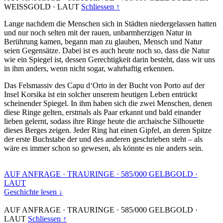
WEISSGOLD
·
LAUT
Schliessen ↑
Lange nachdem die Menschen sich in Städten niedergelassen hatten
und nur noch selten mit der rauen, unbarmherzigen Natur in
Berührung kamen, begann man zu glauben, Mensch und Natur
seien Gegensätze. Dabei ist es auch heute noch so, dass die Natur
wie ein Spiegel ist, dessen Gerechtigkeit darin besteht, dass wir uns
in ihm anders, wenn nicht sogar, wahrhaftig erkennen.
Das Felsmassiv des Capu d‘Orto in der Bucht von Porto auf der
Insel Korsika ist ein solcher unserem heutigen Leben entrückt
scheinender Spiegel. In ihm haben sich die zwei Menschen, denen
diese Ringe gelten, erstmals als Paar erkannt und bald einander
lieben gelernt, sodass ihre Ringe heute die archaische Silhouette
dieses Berges zeigen. Jeder Ring hat einen Gipfel, an deren Spitze
der erste Buchstabe der und des anderen geschrieben steht – als
wäre es immer schon so gewesen, als könnte es nie anders sein.
AUF ANFRAGE
·
TRAURINGE
·
585/000 GELBGOLD
·
LAUT
Geschichte lesen ↓
AUF ANFRAGE
·
TRAURINGE
·
585/000 GELBGOLD
·
LAUT
Schliessen ↑