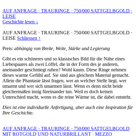
AUF ANFRAGE
·
TRAURINGE
·
750/000 SATTGELBGOLD
·
LEISE
Geschichte lesen ↓
AUF ANFRAGE
·
TRAURINGE
·
750/000 SATTGELBGOLD
·
LEISE
Schliessen ↑
Preis:
abhängig von Breite, Weite, Stärke und Legierung
Gibt es ein schöneres und so klassisches Bild für die Nähe eines
Liebespaares als zwei Löffel, die in der Form des je anderen,
aneinander geschmiegt ruhen? Wohl kaum. Diese Ringe nehmen
dieses warme Gefühl auf. Sie sind aus gleichem Material gemacht.
Allein die Phantasie lässt fragen, wer an welcher Stelle liegt, wer
umarmt und wer sich umarmen lässt. Wenn es denn nicht beide
gleichermaßen innig füreinander tun. Weil es doch keinen
Unterschied macht, wenn es die reine Wärme ist, die dabei entsteht.
Dies ist eine individuelle Anfertigung, aber auch eine Inspiration für
Ihre Geschichte.
AUF ANFRAGE
·
TRAURINGE
·
750/000 SATTGELBGOLD
MIT ROTGOLD UND NATURBRILLANT
·
MEZZO