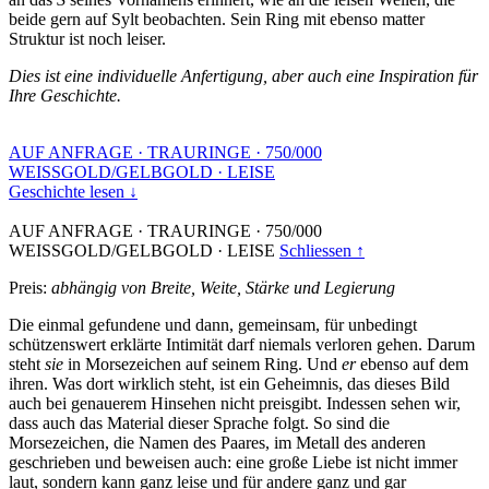
beide gern auf Sylt beobachten. Sein Ring mit ebenso matter
Struktur ist noch leiser.
Dies ist eine individuelle Anfertigung, aber auch eine Inspiration für
Ihre Geschichte.
AUF ANFRAGE
·
TRAURINGE
·
750/000
WEISSGOLD/GELBGOLD
·
LEISE
Geschichte lesen ↓
AUF ANFRAGE
·
TRAURINGE
·
750/000
WEISSGOLD/GELBGOLD
·
LEISE
Schliessen ↑
Preis:
abhängig von Breite, Weite, Stärke und Legierung
Die einmal gefundene und dann, gemeinsam, für unbedingt
schützenswert erklärte Intimität darf niemals verloren gehen. Darum
steht
sie
in Morsezeichen auf seinem Ring. Und
er
ebenso auf dem
ihren. Was dort wirklich steht, ist ein Geheimnis, das dieses Bild
auch bei genauerem Hinsehen nicht preisgibt. Indessen sehen wir,
dass auch das Material dieser Sprache folgt. So sind die
Morsezeichen, die Namen des Paares, im Metall des anderen
geschrieben und beweisen auch: eine große Liebe ist nicht immer
laut, sondern kann ganz leise und für andere ganz und gar