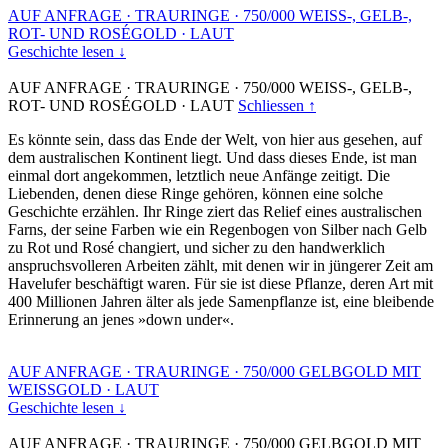
AUF ANFRAGE
·
TRAURINGE
·
750/000 WEISS-, GELB-,
ROT- UND ROSÉGOLD
·
LAUT
Geschichte lesen ↓
AUF ANFRAGE
·
TRAURINGE
·
750/000 WEISS-, GELB-,
ROT- UND ROSÉGOLD
·
LAUT
Schliessen ↑
Es könnte sein, dass das Ende der Welt, von hier aus gesehen, auf
dem australischen Kontinent liegt. Und dass dieses Ende, ist man
einmal dort angekommen, letztlich neue Anfänge zeitigt. Die
Liebenden, denen diese Ringe gehören, können eine solche
Geschichte erzählen. Ihr Ringe ziert das Relief eines australischen
Farns, der seine Farben wie ein Regenbogen von Silber nach Gelb
zu Rot und Rosé changiert, und sicher zu den handwerklich
anspruchsvolleren Arbeiten zählt, mit denen wir in jüngerer Zeit am
Havelufer beschäftigt waren. Für sie ist diese Pflanze, deren Art mit
400 Millionen Jahren älter als jede Samenpflanze ist, eine bleibende
Erinnerung an jenes »down under«.
AUF ANFRAGE
·
TRAURINGE
·
750/000 GELBGOLD MIT
WEISSGOLD
·
LAUT
Geschichte lesen ↓
AUF ANFRAGE
·
TRAURINGE
·
750/000 GELBGOLD MIT