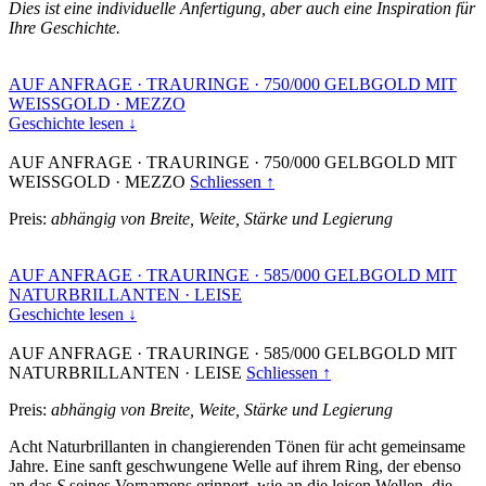
Dies ist eine individuelle Anfertigung, aber auch eine Inspiration für
Ihre Geschichte.
AUF ANFRAGE
·
TRAURINGE
·
750/000 GELBGOLD MIT
WEISSGOLD
·
MEZZO
Geschichte lesen ↓
AUF ANFRAGE
·
TRAURINGE
·
750/000 GELBGOLD MIT
WEISSGOLD
·
MEZZO
Schliessen ↑
Preis:
abhängig von Breite, Weite, Stärke und Legierung
AUF ANFRAGE
·
TRAURINGE
·
585/000 GELBGOLD MIT
NATURBRILLANTEN
·
LEISE
Geschichte lesen ↓
AUF ANFRAGE
·
TRAURINGE
·
585/000 GELBGOLD MIT
NATURBRILLANTEN
·
LEISE
Schliessen ↑
Preis:
abhängig von Breite, Weite, Stärke und Legierung
Acht Naturbrillanten in changierenden Tönen für acht gemeinsame
Jahre. Eine sanft geschwungene Welle auf ihrem Ring, der ebenso
an das
S
seines Vornamens erinnert, wie an die leisen Wellen, die