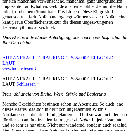
für sich manchmal verwunschene, manchmal ganz unergründlich
imposante Landschaften. Gebilde aus reiner Stille, die nur die Natur
bricht, und einem Soundtrack fürs Lieben. Diese Ringe sind
genauso archaisch. Aufeinandergelegt wärmen sie sich. Außen eine
kantig raue Oberflächenstruktur, die diesen ungezwungenen
Lebensrhythmus anzeichnet.
Dies ist eine individuelle Anfertigung, aber auch eine Inspiration für
Ihre Geschichte.
AUF ANFRAGE
·
TRAURINGE
·
585/000 GELBGOLD
·
LAUT
Geschichte lesen ↓
AUF ANFRAGE
·
TRAURINGE
·
585/000 GELBGOLD
·
LAUT
Schliessen ↑
Preis:
abhängig von Breite, Weite, Stärke und Legierung
Manche Geschichten beginnen schon im Abenteuer. So auch jene
dieses Paares, das sich in der noch ungezähmten Wildnis
Nordamerikas über den Pfad gelaufen ist. Und so war auch der Ton
für die sich ankündigenden Jahre gesetzt.
Natur.
In jeder Variante
und so sehr es nur ging. Nicht nur wandernd, sondern auch segelnd.
Die Ringe spiegeln diese Naturverbundenheit mit einem mal rauen