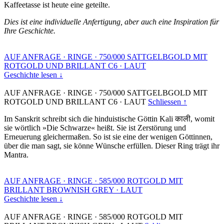
Kaffeetasse ist heute eine geteilte.
Dies ist eine individuelle Anfertigung, aber auch eine Inspiration für
Ihre Geschichte.
AUF ANFRAGE
·
RINGE
·
750/000 SATTGELBGOLD MIT
ROTGOLD UND BRILLANT C6
·
LAUT
Geschichte lesen ↓
AUF ANFRAGE
·
RINGE
·
750/000 SATTGELBGOLD MIT
ROTGOLD UND BRILLANT C6
·
LAUT
Schliessen ↑
Im Sanskrit schreibt sich die hinduistische Göttin Kali काली, womit
sie wörtlich »Die Schwarze« heißt. Sie ist Zerstörung und
Erneuerung gleichermaßen. So ist sie eine der wenigen Göttinnen,
über die man sagt, sie könne Wünsche erfüllen. Dieser Ring trägt ihr
Mantra.
AUF ANFRAGE
·
RINGE
·
585/000 ROTGOLD MIT
BRILLANT BROWNISH GREY
·
LAUT
Geschichte lesen ↓
AUF ANFRAGE
·
RINGE
·
585/000 ROTGOLD MIT