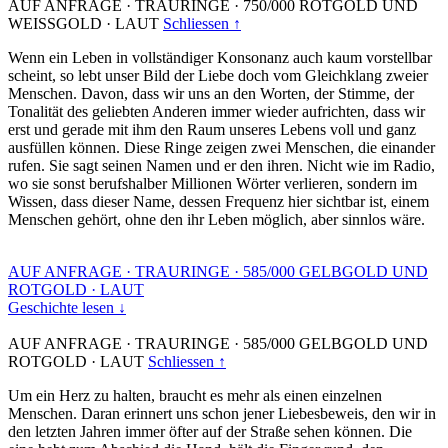
AUF ANFRAGE
·
TRAURINGE
·
750/000 ROTGOLD UND
WEISSGOLD
·
LAUT
Schliessen ↑
Wenn ein Leben in vollständiger Konsonanz auch kaum vorstellbar
scheint, so lebt unser Bild der Liebe doch vom Gleichklang zweier
Menschen. Davon, dass wir uns an den Worten, der Stimme, der
Tonalität des geliebten Anderen immer wieder aufrichten, dass wir
erst und gerade mit ihm den Raum unseres Lebens voll und ganz
ausfüllen können. Diese Ringe zeigen zwei Menschen, die einander
rufen. Sie sagt seinen Namen und er den ihren. Nicht wie im Radio,
wo sie sonst berufshalber Millionen Wörter verlieren, sondern im
Wissen, dass dieser Name, dessen Frequenz hier sichtbar ist, einem
Menschen gehört, ohne den ihr Leben möglich, aber sinnlos wäre.
AUF ANFRAGE
·
TRAURINGE
·
585/000 GELBGOLD UND
ROTGOLD
·
LAUT
Geschichte lesen ↓
AUF ANFRAGE
·
TRAURINGE
·
585/000 GELBGOLD UND
ROTGOLD
·
LAUT
Schliessen ↑
Um ein Herz zu halten, braucht es mehr als einen einzelnen
Menschen. Daran erinnert uns schon jener Liebesbeweis, den wir in
den letzten Jahren immer öfter auf der Straße sehen können. Die