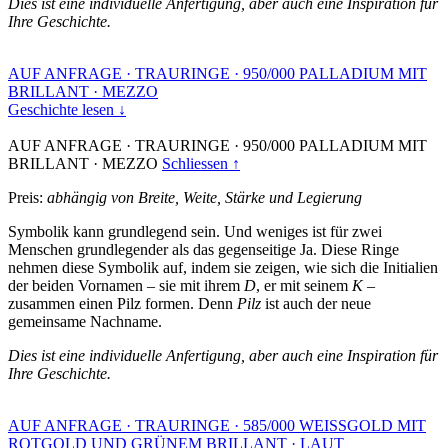
Dies ist eine individuelle Anfertigung, aber auch eine Inspiration für
Ihre Geschichte.
AUF ANFRAGE
·
TRAURINGE
·
950/000 PALLADIUM MIT
BRILLANT
·
MEZZO
Geschichte lesen ↓
AUF ANFRAGE
·
TRAURINGE
·
950/000 PALLADIUM MIT
BRILLANT
·
MEZZO
Schliessen ↑
Preis:
abhängig von Breite, Weite, Stärke und Legierung
Symbolik kann grundlegend sein. Und weniges ist für zwei
Menschen grundlegender als das gegenseitige Ja. Diese Ringe
nehmen diese Symbolik auf, indem sie zeigen, wie sich die Initialien
der beiden Vornamen – sie mit ihrem
D
, er mit seinem
K
–
zusammen einen Pilz formen. Denn
Pilz
ist auch der neue
gemeinsame Nachname.
Dies ist eine individuelle Anfertigung, aber auch eine Inspiration für
Ihre Geschichte.
AUF ANFRAGE
·
TRAURINGE
·
585/000 WEISSGOLD MIT
ROTGOLD UND GRÜNEM BRILLANT
·
LAUT