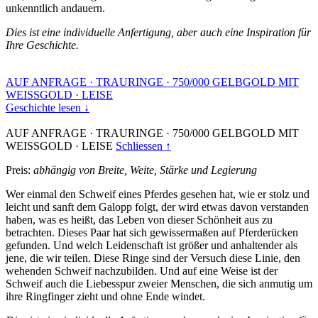
unkenntlich andauern.
Dies ist eine individuelle Anfertigung, aber auch eine Inspiration für
Ihre Geschichte.
AUF ANFRAGE
·
TRAURINGE
·
750/000 GELBGOLD MIT
WEISSGOLD
·
LEISE
Geschichte lesen ↓
AUF ANFRAGE
·
TRAURINGE
·
750/000 GELBGOLD MIT
WEISSGOLD
·
LEISE
Schliessen ↑
Preis:
abhängig von Breite, Weite, Stärke und Legierung
Wer einmal den Schweif eines Pferdes gesehen hat, wie er stolz und
leicht und sanft dem Galopp folgt, der wird etwas davon verstanden
haben, was es heißt, das Leben von dieser Schönheit aus zu
betrachten. Dieses Paar hat sich gewissermaßen auf Pferderücken
gefunden. Und welch Leidenschaft ist größer und anhaltender als
jene, die wir teilen. Diese Ringe sind der Versuch diese Linie, den
wehenden Schweif nachzubilden. Und auf eine Weise ist der
Schweif auch die Liebesspur zweier Menschen, die sich anmutig um
ihre Ringfinger zieht und ohne Ende windet.