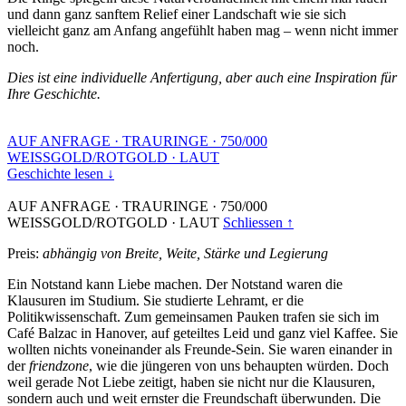
und dann ganz sanftem Relief einer Landschaft wie sie sich
vielleicht ganz am Anfang angefühlt haben mag – wenn nicht immer
noch.
Dies ist eine individuelle Anfertigung, aber auch eine Inspiration für
Ihre Geschichte.
AUF ANFRAGE
·
TRAURINGE
·
750/000
WEISSGOLD/ROTGOLD
·
LAUT
Geschichte lesen ↓
AUF ANFRAGE
·
TRAURINGE
·
750/000
WEISSGOLD/ROTGOLD
·
LAUT
Schliessen ↑
Preis:
abhängig von Breite, Weite, Stärke und Legierung
Ein Notstand kann Liebe machen. Der Notstand waren die
Klausuren im Studium. Sie studierte Lehramt, er die
Politikwissenschaft. Zum gemeinsamen Pauken trafen sie sich im
Café Balzac in Hanover, auf geteiltes Leid und ganz viel Kaffee. Sie
wollten nichts voneinander als Freunde-Sein. Sie waren einander in
der
friendzone
, wie die jüngeren von uns behaupten würden. Doch
weil gerade Not Liebe zeitigt, haben sie nicht nur die Klausuren,
sondern auch und weit ernster die Freundschaft überwunden. Die