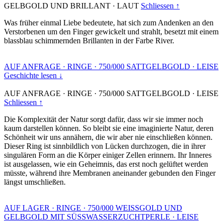
GELBGOLD UND BRILLANT
·
LAUT
Schliessen ↑
Was früher einmal Liebe bedeutete, hat sich zum Andenken an den
Verstorbenen um den Finger gewickelt und strahlt, besetzt mit einem
blassblau schimmernden Brillanten in der Farbe River.
AUF ANFRAGE
·
RINGE
·
750/000 SATTGELBGOLD
·
LEISE
Geschichte lesen ↓
AUF ANFRAGE
·
RINGE
·
750/000 SATTGELBGOLD
·
LEISE
Schliessen ↑
Die Komplexität der Natur sorgt dafür, dass wir sie immer noch
kaum darstellen können. So bleibt sie eine imaginierte Natur, deren
Schönheit wir uns annähern, die wir aber nie einschließen können.
Dieser Ring ist sinnbildlich von Lücken durchzogen, die in ihrer
singulären Form an die Körper einiger Zellen erinnern. Ihr Inneres
ist ausgelassen, wie ein Geheimnis, das erst noch gelüftet werden
müsste, während ihre Membranen aneinander gebunden den Finger
längst umschließen.
AUF LAGER
·
RINGE
·
750/000 WEISSGOLD UND
GELBGOLD MIT SÜSSWASSERZUCHTPERLE
·
LEISE