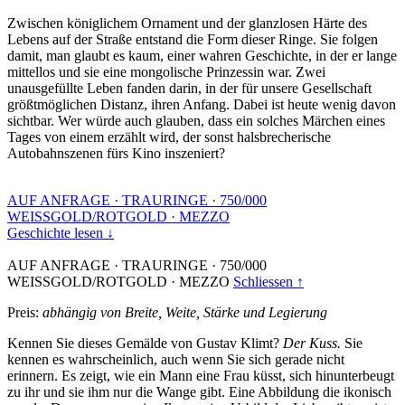
Zwischen königlichem Ornament und der glanzlosen Härte des
Lebens auf der Straße entstand die Form dieser Ringe. Sie folgen
damit, man glaubt es kaum, einer wahren Geschichte, in der er lange
mittellos und sie eine mongolische Prinzessin war. Zwei
unausgefüllte Leben fanden darin, in der für unsere Gesellschaft
größtmöglichen Distanz, ihren Anfang. Dabei ist heute wenig davon
sichtbar. Wer würde auch glauben, dass ein solches Märchen eines
Tages von einem erzählt wird, der sonst halsbrecherische
Autobahnszenen fürs Kino inszeniert?
AUF ANFRAGE
·
TRAURINGE
·
750/000
WEISSGOLD/ROTGOLD
·
MEZZO
Geschichte lesen ↓
AUF ANFRAGE
·
TRAURINGE
·
750/000
WEISSGOLD/ROTGOLD
·
MEZZO
Schliessen ↑
Preis:
abhängig von Breite, Weite, Stärke und Legierung
Kennen Sie dieses Gemälde von Gustav Klimt?
Der Kuss.
Sie
kennen es wahrscheinlich, auch wenn Sie sich gerade nicht
erinnern. Es zeigt, wie ein Mann eine Frau küsst, sich hinunterbeugt
zu ihr und sie ihm nur die Wange gibt. Eine Abbildung die ikonisch