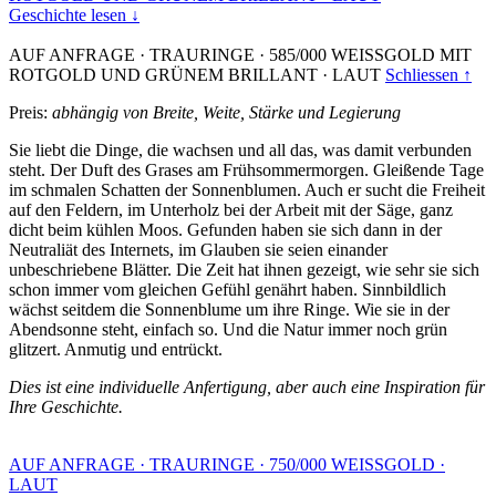
Geschichte lesen ↓
AUF ANFRAGE
·
TRAURINGE
·
585/000 WEISSGOLD MIT
ROTGOLD UND GRÜNEM BRILLANT
·
LAUT
Schliessen ↑
Preis:
abhängig von Breite, Weite, Stärke und Legierung
Sie liebt die Dinge, die wachsen und all das, was damit verbunden
steht. Der Duft des Grases am Frühsommermorgen. Gleißende Tage
im schmalen Schatten der Sonnenblumen. Auch er sucht die Freiheit
auf den Feldern, im Unterholz bei der Arbeit mit der Säge, ganz
dicht beim kühlen Moos. Gefunden haben sie sich dann in der
Neutraliät des Internets, im Glauben sie seien einander
unbeschriebene Blätter. Die Zeit hat ihnen gezeigt, wie sehr sie sich
schon immer vom gleichen Gefühl genährt haben. Sinnbildlich
wächst seitdem die Sonnenblume um ihre Ringe. Wie sie in der
Abendsonne steht, einfach so. Und die Natur immer noch grün
glitzert. Anmutig und entrückt.
Dies ist eine individuelle Anfertigung, aber auch eine Inspiration für
Ihre Geschichte.
AUF ANFRAGE
·
TRAURINGE
·
750/000 WEISSGOLD
·
LAUT