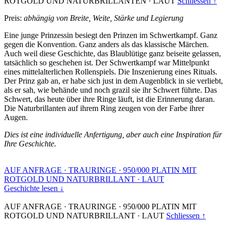
ROTGOLD UND NATURBRILLANTEN
·
LAUT
Schliessen ↑
Preis:
abhängig von Breite, Weite, Stärke und Legierung
Eine junge Prinzessin besiegt den Prinzen im Schwertkampf. Ganz
gegen die Konvention. Ganz anders als das klassische Märchen.
Auch weil diese Geschichte, das Blaublütige ganz beiseite gelassen,
tatsächlich so geschehen ist. Der Schwertkampf war Mittelpunkt
eines mittelalterlichen Rollenspiels. Die Inszenierung eines Rituals.
Der Prinz gab an, er habe sich just in dem Augenblick in sie verliebt,
als er sah, wie behände und noch grazil sie ihr Schwert führte. Das
Schwert, das heute über ihre Ringe läuft, ist die Erinnerung daran.
Die Naturbrillanten auf ihrem Ring zeugen von der Farbe ihrer
Augen.
Dies ist eine individuelle Anfertigung, aber auch eine Inspiration für
Ihre Geschichte.
AUF ANFRAGE
·
TRAURINGE
·
950/000 PLATIN MIT
ROTGOLD UND NATURBRILLANT
·
LAUT
Geschichte lesen ↓
AUF ANFRAGE
·
TRAURINGE
·
950/000 PLATIN MIT
ROTGOLD UND NATURBRILLANT
·
LAUT
Schliessen ↑