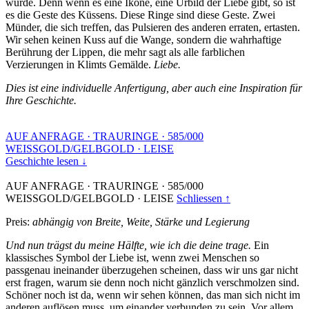
wurde. Denn wenn es eine Ikone, eine Urbild der Liebe gibt, so ist
es die Geste des Küssens. Diese Ringe sind diese Geste. Zwei
Münder, die sich treffen, das Pulsieren des anderen erraten, ertasten.
Wir sehen keinen Kuss auf die Wange, sondern die wahrhaftige
Berührung der Lippen, die mehr sagt als alle farblichen
Verzierungen in Klimts Gemälde.
Liebe.
Dies ist eine individuelle Anfertigung, aber auch eine Inspiration für
Ihre Geschichte.
AUF ANFRAGE
·
TRAURINGE
·
585/000
WEISSGOLD/GELBGOLD
·
LEISE
Geschichte lesen ↓
AUF ANFRAGE
·
TRAURINGE
·
585/000
WEISSGOLD/GELBGOLD
·
LEISE
Schliessen ↑
Preis:
abhängig von Breite, Weite, Stärke und Legierung
Und nun trägst du meine Hälfte, wie ich die deine trage.
Ein
klassisches Symbol der Liebe ist, wenn zwei Menschen so
passgenau ineinander überzugehen scheinen, dass wir uns gar nicht
erst fragen, warum sie denn noch nicht gänzlich verschmolzen sind.
Schöner noch ist da, wenn wir sehen können, das man sich nicht im
anderen auflösen muss, um einander verbunden zu sein. Vor allem,