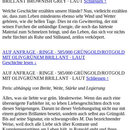
BRILLANT BROWNISH GREY
·
LAUT
Schliessen ↑
Welche Geschichte erzählen unsere Hände? Nun, vielleicht erzählen
sie, dass zum Leben mindestens ebenso sehr Wind und Wetter
gehören, wie die hellen Tage. Dies ist ein Gewitterring, der mit
seinen Furchen die unbändige Energie, die noch das härteste
Material zum Schmelzen bringt, und das Leben, das sich vor nichts
mehr fürchtet als Ruhe und Stillstand, zeitlos verkörpert.
AUF ANFRAGE
·
RINGE
·
585/000 GRÜNGOLD/ROTGOLD
MIT OLIVGRÜNEM BRILLANT
·
LAUT
Geschichte lesen ↓
AUF ANFRAGE
·
RINGE
·
585/000 GRÜNGOLD/ROTGOLD
MIT OLIVGRÜNEM BRILLANT
·
LAUT
Schliessen ↑
Preis:
abhängig von Breite, Weite, Stärke und Legierung
Alles, was sie liebte war grün. Idealerweise. Wenn das auch eine
übersteigerte Farblehre ist, so leben Liebesgeschichten doch von
diesen Steigerungen. Darum ist dieser Verlobungsring nicht nur mit
einem grünen Brillanten besetzt, sondern auch selbst aus Grüngold.
Bis auf seine Signatur, ein schwungvolles
M
. Das bezeichnender
Weise, weil doch alle Liebe sich über Kontraste und
Komplementaritäten am Leben hält, in Rotgold steht und ihren