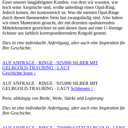
Einer unserer langjährigsten Kunden, von dem wir wussten, wie
hoch seine Ansprüche sind, wollte unbedingt einen Opal-Ring.
Jedoch keinen, der kontrastreich ist. Was die meisten Opal-Ringe
durch diesen flammenden Stein fast zwangsläufig sind. Also haben
wir einen Mutterstein gesucht, der mit dezenten opalisierenden
Mittelelementen gezeichnet ist und diesen dann auf eine U-förmige
Schiene aus farblich korrespondierendem Rotgold gesetzt.
Dies ist eine individuelle Anfertigung, aber auch eine Inspiration für
Ihre Geschichte.
AUF ANFRAGE
·
RINGE
·
925/000 SILBER MIT
GELBGOLD-TRAURING
·
LAUT
Geschichte lesen ↓
AUF ANFRAGE
·
RINGE
·
925/000 SILBER MIT
GELBGOLD-TRAURING
·
LAUT
Schliessen ↑
Preis:
abhängig von Breite, Weite, Stärke und Legierung
Dies ist eine individuelle Anfertigung, aber auch eine Inspiration für
Ihre Geschichte.
AUF ANFRAGE
·
RINGE
·
750/000 SATTGELBGOLD
·
LEISE