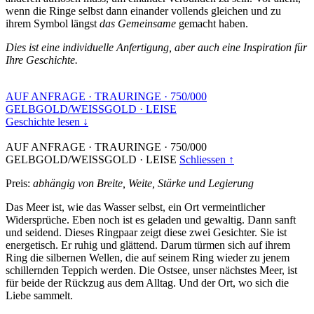
wenn die Ringe selbst dann einander vollends gleichen und zu
ihrem Symbol längst
das Gemeinsame
gemacht haben.
Dies ist eine individuelle Anfertigung, aber auch eine Inspiration für
Ihre Geschichte.
AUF ANFRAGE
·
TRAURINGE
·
750/000
GELBGOLD/WEISSGOLD
·
LEISE
Geschichte lesen ↓
AUF ANFRAGE
·
TRAURINGE
·
750/000
GELBGOLD/WEISSGOLD
·
LEISE
Schliessen ↑
Preis:
abhängig von Breite, Weite, Stärke und Legierung
Das Meer ist, wie das Wasser selbst, ein Ort vermeintlicher
Widersprüche. Eben noch ist es geladen und gewaltig. Dann sanft
und seidend. Dieses Ringpaar zeigt diese zwei Gesichter. Sie ist
energetisch. Er ruhig und glättend. Darum türmen sich auf ihrem
Ring die silbernen Wellen, die auf seinem Ring wieder zu jenem
schillernden Teppich werden. Die Ostsee, unser nächstes Meer, ist
für beide der Rückzug aus dem Alltag. Und der Ort, wo sich die
Liebe sammelt.