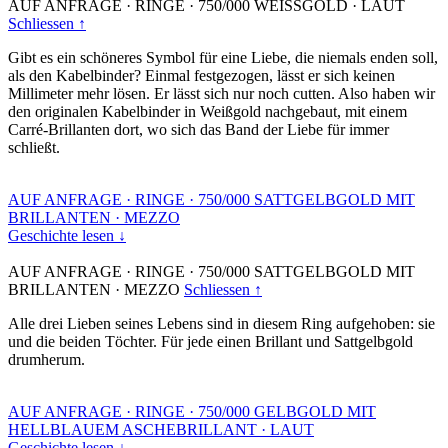
AUF ANFRAGE
·
RINGE
·
750/000 WEISSGOLD
·
LAUT
Schliessen ↑
Gibt es ein schöneres Symbol für eine Liebe, die niemals enden soll,
als den Kabelbinder? Einmal festgezogen, lässt er sich keinen
Millimeter mehr lösen. Er lässt sich nur noch cutten. Also haben wir
den originalen Kabelbinder in Weißgold nachgebaut, mit einem
Carré-Brillanten dort, wo sich das Band der Liebe für immer
schließt.
AUF ANFRAGE
·
RINGE
·
750/000 SATTGELBGOLD MIT
BRILLANTEN
·
MEZZO
Geschichte lesen ↓
AUF ANFRAGE
·
RINGE
·
750/000 SATTGELBGOLD MIT
BRILLANTEN
·
MEZZO
Schliessen ↑
Alle drei Lieben seines Lebens sind in diesem Ring aufgehoben: sie
und die beiden Töchter. Für jede einen Brillant und Sattgelbgold
drumherum.
AUF ANFRAGE
·
RINGE
·
750/000 GELBGOLD MIT
HELLBLAUEM ASCHEBRILLANT
·
LAUT
Geschichte lesen ↓