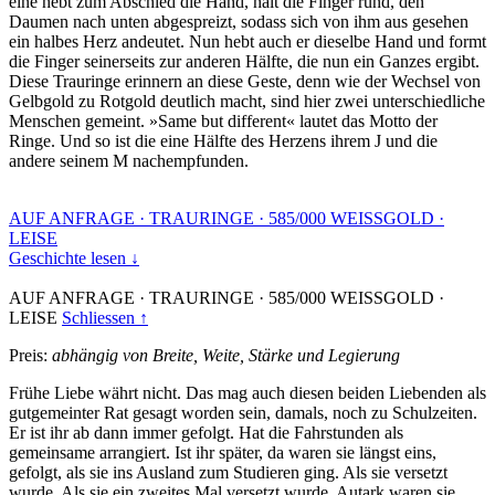
eine hebt zum Abschied die Hand, hält die Finger rund, den
Daumen nach unten abgespreizt, sodass sich von ihm aus gesehen
ein halbes Herz andeutet. Nun hebt auch er dieselbe Hand und formt
die Finger seinerseits zur anderen Hälfte, die nun ein Ganzes ergibt.
Diese Trauringe erinnern an diese Geste, denn wie der Wechsel von
Gelbgold zu Rotgold deutlich macht, sind hier zwei unterschiedliche
Menschen gemeint. »Same but different« lautet das Motto der
Ringe. Und so ist die eine Hälfte des Herzens ihrem J und die
andere seinem M nachempfunden.
AUF ANFRAGE
·
TRAURINGE
·
585/000 WEISSGOLD
·
LEISE
Geschichte lesen ↓
AUF ANFRAGE
·
TRAURINGE
·
585/000 WEISSGOLD
·
LEISE
Schliessen ↑
Preis:
abhängig von Breite, Weite, Stärke und Legierung
Frühe Liebe währt nicht. Das mag auch diesen beiden Liebenden als
gutgemeinter Rat gesagt worden sein, damals, noch zu Schulzeiten.
Er ist ihr ab dann immer gefolgt. Hat die Fahrstunden als
gemeinsame arrangiert. Ist ihr später, da waren sie längst eins,
gefolgt, als sie ins Ausland zum Studieren ging. Als sie versetzt
wurde. Als sie ein zweites Mal versetzt wurde. Autark waren sie