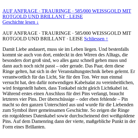
AUF ANFRAGE
·
TRAURINGE
·
585/000 WEISSGOLD MIT
ROTGOLD UND BRILLANT
·
LEISE
Geschichte lesen ↓
AUF ANFRAGE
·
TRAURINGE
·
585/000 WEISSGOLD MIT
ROTGOLD UND BRILLANT
·
LEISE
Schliessen ↑
Damit Liebe andauert, muss sie im Leben liegen. Und bestenfalls
kommt sie auch von dort, entdeckt in den Wirren des Alltags, die
besonders dort groß sind, wo alles ganz schnell gehen muss und
dann auch noch nicht passt – oder gerade. Das Paar, dem diese
Ringe gelten, hat sich in der Veranstaltungstechnik lieben gelernt. Er
verantwortlich für das Licht, Sie für den Ton. Wer nun einmal
versucht hat, den dafür notwendigen Kabelsalat zu vereinheitlichen,
wird festgestellt haben, dass Tonkabel nicht gleich Lichtkabel ist.
Während erstes einen Anschluss für drei Pins verlangt, braucht
letzteres vier Pins. Der überschüssige – oder eben fehlende – Pin
macht so den ganzen Unterschied aus und wurde für die Liebenden
zum Symbol ihrer gemeinsamen Geschichte. So zeigen die Ringe
ein rotgoldenes Datenkabel sowie durchscheinend drei weißgoldene
Pins. Auf dem Damenring dann der vierte, maßgebliche Punkt in der
Form eines Brillanten.