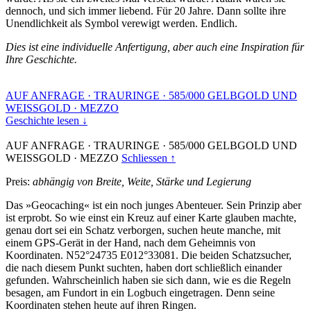
dennoch, und sich immer liebend. Für 20 Jahre. Dann sollte ihre
Unendlichkeit als Symbol verewigt werden. Endlich.
Dies ist eine individuelle Anfertigung, aber auch eine Inspiration für
Ihre Geschichte.
AUF ANFRAGE
·
TRAURINGE
·
585/000 GELBGOLD UND
WEISSGOLD
·
MEZZO
Geschichte lesen ↓
AUF ANFRAGE
·
TRAURINGE
·
585/000 GELBGOLD UND
WEISSGOLD
·
MEZZO
Schliessen ↑
Preis:
abhängig von Breite, Weite, Stärke und Legierung
Das »Geocaching« ist ein noch junges Abenteuer. Sein Prinzip aber
ist erprobt. So wie einst ein Kreuz auf einer Karte glauben machte,
genau dort sei ein Schatz verborgen, suchen heute manche, mit
einem GPS-Gerät in der Hand, nach dem Geheimnis von
Koordinaten. N52°24735 E012°33081. Die beiden Schatzsucher,
die nach diesem Punkt suchten, haben dort schließlich einander
gefunden. Wahrscheinlich haben sie sich dann, wie es die Regeln
besagen, am Fundort in ein Logbuch eingetragen. Denn seine
Koordinaten stehen heute auf ihren Ringen.