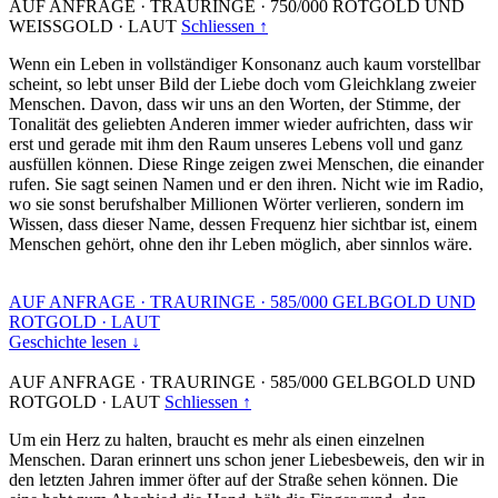
AUF ANFRAGE
·
TRAURINGE
·
750/000 ROTGOLD UND
WEISSGOLD
·
LAUT
Schliessen ↑
Wenn ein Leben in vollständiger Konsonanz auch kaum vorstellbar
scheint, so lebt unser Bild der Liebe doch vom Gleichklang zweier
Menschen. Davon, dass wir uns an den Worten, der Stimme, der
Tonalität des geliebten Anderen immer wieder aufrichten, dass wir
erst und gerade mit ihm den Raum unseres Lebens voll und ganz
ausfüllen können. Diese Ringe zeigen zwei Menschen, die einander
rufen. Sie sagt seinen Namen und er den ihren. Nicht wie im Radio,
wo sie sonst berufshalber Millionen Wörter verlieren, sondern im
Wissen, dass dieser Name, dessen Frequenz hier sichtbar ist, einem
Menschen gehört, ohne den ihr Leben möglich, aber sinnlos wäre.
AUF ANFRAGE
·
TRAURINGE
·
585/000 GELBGOLD UND
ROTGOLD
·
LAUT
Geschichte lesen ↓
AUF ANFRAGE
·
TRAURINGE
·
585/000 GELBGOLD UND
ROTGOLD
·
LAUT
Schliessen ↑
Um ein Herz zu halten, braucht es mehr als einen einzelnen
Menschen. Daran erinnert uns schon jener Liebesbeweis, den wir in
den letzten Jahren immer öfter auf der Straße sehen können. Die