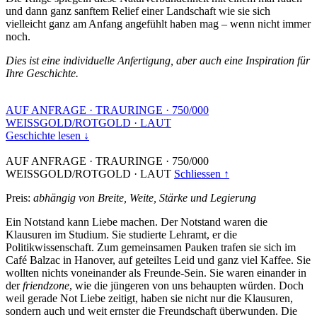
und dann ganz sanftem Relief einer Landschaft wie sie sich
vielleicht ganz am Anfang angefühlt haben mag – wenn nicht immer
noch.
Dies ist eine individuelle Anfertigung, aber auch eine Inspiration für
Ihre Geschichte.
AUF ANFRAGE
·
TRAURINGE
·
750/000
WEISSGOLD/ROTGOLD
·
LAUT
Geschichte lesen ↓
AUF ANFRAGE
·
TRAURINGE
·
750/000
WEISSGOLD/ROTGOLD
·
LAUT
Schliessen ↑
Preis:
abhängig von Breite, Weite, Stärke und Legierung
Ein Notstand kann Liebe machen. Der Notstand waren die
Klausuren im Studium. Sie studierte Lehramt, er die
Politikwissenschaft. Zum gemeinsamen Pauken trafen sie sich im
Café Balzac in Hanover, auf geteiltes Leid und ganz viel Kaffee. Sie
wollten nichts voneinander als Freunde-Sein. Sie waren einander in
der
friendzone
, wie die jüngeren von uns behaupten würden. Doch
weil gerade Not Liebe zeitigt, haben sie nicht nur die Klausuren,
sondern auch und weit ernster die Freundschaft überwunden. Die