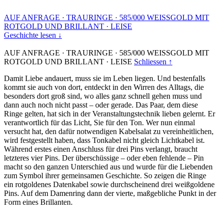
AUF ANFRAGE
·
TRAURINGE
·
585/000 WEISSGOLD MIT
ROTGOLD UND BRILLANT
·
LEISE
Geschichte lesen ↓
AUF ANFRAGE
·
TRAURINGE
·
585/000 WEISSGOLD MIT
ROTGOLD UND BRILLANT
·
LEISE
Schliessen ↑
Damit Liebe andauert, muss sie im Leben liegen. Und bestenfalls
kommt sie auch von dort, entdeckt in den Wirren des Alltags, die
besonders dort groß sind, wo alles ganz schnell gehen muss und
dann auch noch nicht passt – oder gerade. Das Paar, dem diese
Ringe gelten, hat sich in der Veranstaltungstechnik lieben gelernt. Er
verantwortlich für das Licht, Sie für den Ton. Wer nun einmal
versucht hat, den dafür notwendigen Kabelsalat zu vereinheitlichen,
wird festgestellt haben, dass Tonkabel nicht gleich Lichtkabel ist.
Während erstes einen Anschluss für drei Pins verlangt, braucht
letzteres vier Pins. Der überschüssige – oder eben fehlende – Pin
macht so den ganzen Unterschied aus und wurde für die Liebenden
zum Symbol ihrer gemeinsamen Geschichte. So zeigen die Ringe
ein rotgoldenes Datenkabel sowie durchscheinend drei weißgoldene
Pins. Auf dem Damenring dann der vierte, maßgebliche Punkt in der
Form eines Brillanten.