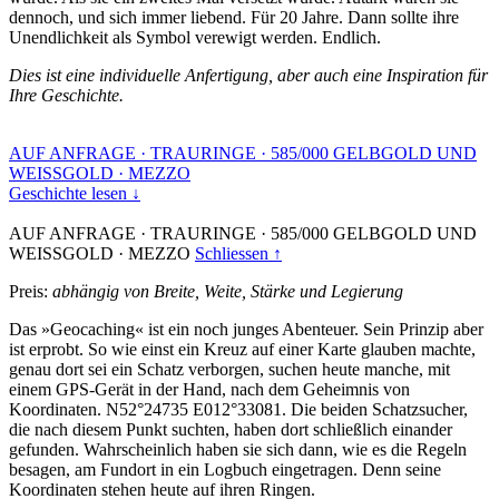
dennoch, und sich immer liebend. Für 20 Jahre. Dann sollte ihre
Unendlichkeit als Symbol verewigt werden. Endlich.
Dies ist eine individuelle Anfertigung, aber auch eine Inspiration für
Ihre Geschichte.
AUF ANFRAGE
·
TRAURINGE
·
585/000 GELBGOLD UND
WEISSGOLD
·
MEZZO
Geschichte lesen ↓
AUF ANFRAGE
·
TRAURINGE
·
585/000 GELBGOLD UND
WEISSGOLD
·
MEZZO
Schliessen ↑
Preis:
abhängig von Breite, Weite, Stärke und Legierung
Das »Geocaching« ist ein noch junges Abenteuer. Sein Prinzip aber
ist erprobt. So wie einst ein Kreuz auf einer Karte glauben machte,
genau dort sei ein Schatz verborgen, suchen heute manche, mit
einem GPS-Gerät in der Hand, nach dem Geheimnis von
Koordinaten. N52°24735 E012°33081. Die beiden Schatzsucher,
die nach diesem Punkt suchten, haben dort schließlich einander
gefunden. Wahrscheinlich haben sie sich dann, wie es die Regeln
besagen, am Fundort in ein Logbuch eingetragen. Denn seine
Koordinaten stehen heute auf ihren Ringen.