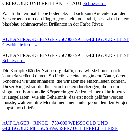
GELBGOLD UND BRILLANT
·
LAUT
Schliessen ↑
Was früher einmal Liebe bedeutete, hat sich zum Andenken an den
Verstorbenen um den Finger gewickelt und strahlt, besetzt mit einem
blassblau schimmernden Brillanten in der Farbe River.
AUF ANFRAGE
·
RINGE
·
750/000 SATTGELBGOLD
·
LEISE
Geschichte lesen ↓
AUF ANFRAGE
·
RINGE
·
750/000 SATTGELBGOLD
·
LEISE
Schliessen ↑
Die Komplexität der Natur sorgt dafür, dass wir sie immer noch
kaum darstellen können. So bleibt sie eine imaginierte Natur, deren
Schönheit wir uns annähern, die wir aber nie einschließen können.
Dieser Ring ist sinnbildlich von Lücken durchzogen, die in ihrer
singulären Form an die Körper einiger Zellen erinnern. Ihr Inneres
ist ausgelassen, wie ein Geheimnis, das erst noch gelüftet werden
müsste, während ihre Membranen aneinander gebunden den Finger
längst umschließen.
AUF LAGER
·
RINGE
·
750/000 WEISSGOLD UND
GELBGOLD MIT SÜSSWASSERZUCHTPERLE
·
LEISE