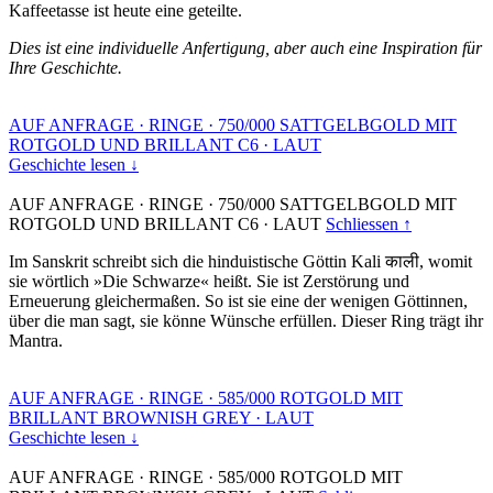
Kaffeetasse ist heute eine geteilte.
Dies ist eine individuelle Anfertigung, aber auch eine Inspiration für
Ihre Geschichte.
AUF ANFRAGE
·
RINGE
·
750/000 SATTGELBGOLD MIT
ROTGOLD UND BRILLANT C6
·
LAUT
Geschichte lesen ↓
AUF ANFRAGE
·
RINGE
·
750/000 SATTGELBGOLD MIT
ROTGOLD UND BRILLANT C6
·
LAUT
Schliessen ↑
Im Sanskrit schreibt sich die hinduistische Göttin Kali काली, womit
sie wörtlich »Die Schwarze« heißt. Sie ist Zerstörung und
Erneuerung gleichermaßen. So ist sie eine der wenigen Göttinnen,
über die man sagt, sie könne Wünsche erfüllen. Dieser Ring trägt ihr
Mantra.
AUF ANFRAGE
·
RINGE
·
585/000 ROTGOLD MIT
BRILLANT BROWNISH GREY
·
LAUT
Geschichte lesen ↓
AUF ANFRAGE
·
RINGE
·
585/000 ROTGOLD MIT