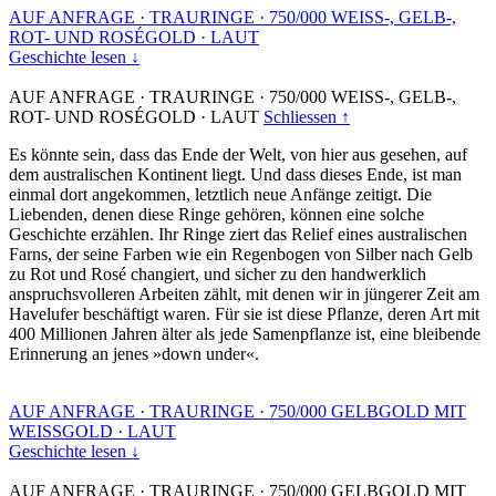
AUF ANFRAGE
·
TRAURINGE
·
750/000 WEISS-, GELB-,
ROT- UND ROSÉGOLD
·
LAUT
Geschichte lesen ↓
AUF ANFRAGE
·
TRAURINGE
·
750/000 WEISS-, GELB-,
ROT- UND ROSÉGOLD
·
LAUT
Schliessen ↑
Es könnte sein, dass das Ende der Welt, von hier aus gesehen, auf
dem australischen Kontinent liegt. Und dass dieses Ende, ist man
einmal dort angekommen, letztlich neue Anfänge zeitigt. Die
Liebenden, denen diese Ringe gehören, können eine solche
Geschichte erzählen. Ihr Ringe ziert das Relief eines australischen
Farns, der seine Farben wie ein Regenbogen von Silber nach Gelb
zu Rot und Rosé changiert, und sicher zu den handwerklich
anspruchsvolleren Arbeiten zählt, mit denen wir in jüngerer Zeit am
Havelufer beschäftigt waren. Für sie ist diese Pflanze, deren Art mit
400 Millionen Jahren älter als jede Samenpflanze ist, eine bleibende
Erinnerung an jenes »down under«.
AUF ANFRAGE
·
TRAURINGE
·
750/000 GELBGOLD MIT
WEISSGOLD
·
LAUT
Geschichte lesen ↓
AUF ANFRAGE
·
TRAURINGE
·
750/000 GELBGOLD MIT