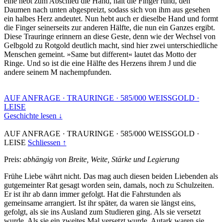
eine hebt zum Abschied die Hand, hält die Finger rund, den
Daumen nach unten abgespreizt, sodass sich von ihm aus gesehen
ein halbes Herz andeutet. Nun hebt auch er dieselbe Hand und formt
die Finger seinerseits zur anderen Hälfte, die nun ein Ganzes ergibt.
Diese Trauringe erinnern an diese Geste, denn wie der Wechsel von
Gelbgold zu Rotgold deutlich macht, sind hier zwei unterschiedliche
Menschen gemeint. »Same but different« lautet das Motto der
Ringe. Und so ist die eine Hälfte des Herzens ihrem J und die
andere seinem M nachempfunden.
AUF ANFRAGE
·
TRAURINGE
·
585/000 WEISSGOLD
·
LEISE
Geschichte lesen ↓
AUF ANFRAGE
·
TRAURINGE
·
585/000 WEISSGOLD
·
LEISE
Schliessen ↑
Preis:
abhängig von Breite, Weite, Stärke und Legierung
Frühe Liebe währt nicht. Das mag auch diesen beiden Liebenden als
gutgemeinter Rat gesagt worden sein, damals, noch zu Schulzeiten.
Er ist ihr ab dann immer gefolgt. Hat die Fahrstunden als
gemeinsame arrangiert. Ist ihr später, da waren sie längst eins,
gefolgt, als sie ins Ausland zum Studieren ging. Als sie versetzt
wurde. Als sie ein zweites Mal versetzt wurde. Autark waren sie