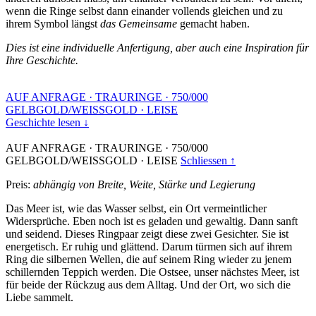
wenn die Ringe selbst dann einander vollends gleichen und zu
ihrem Symbol längst
das Gemeinsame
gemacht haben.
Dies ist eine individuelle Anfertigung, aber auch eine Inspiration für
Ihre Geschichte.
AUF ANFRAGE
·
TRAURINGE
·
750/000
GELBGOLD/WEISSGOLD
·
LEISE
Geschichte lesen ↓
AUF ANFRAGE
·
TRAURINGE
·
750/000
GELBGOLD/WEISSGOLD
·
LEISE
Schliessen ↑
Preis:
abhängig von Breite, Weite, Stärke und Legierung
Das Meer ist, wie das Wasser selbst, ein Ort vermeintlicher
Widersprüche. Eben noch ist es geladen und gewaltig. Dann sanft
und seidend. Dieses Ringpaar zeigt diese zwei Gesichter. Sie ist
energetisch. Er ruhig und glättend. Darum türmen sich auf ihrem
Ring die silbernen Wellen, die auf seinem Ring wieder zu jenem
schillernden Teppich werden. Die Ostsee, unser nächstes Meer, ist
für beide der Rückzug aus dem Alltag. Und der Ort, wo sich die
Liebe sammelt.