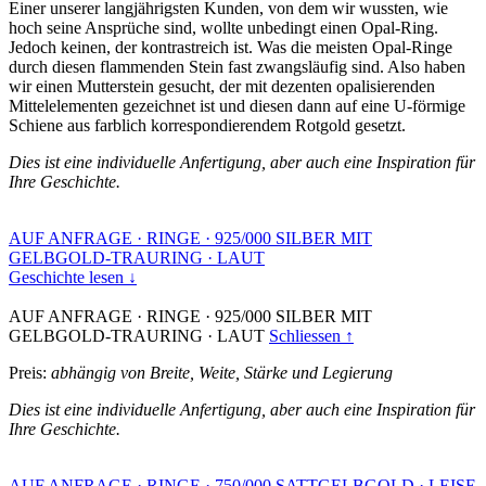
Einer unserer langjährigsten Kunden, von dem wir wussten, wie
hoch seine Ansprüche sind, wollte unbedingt einen Opal-Ring.
Jedoch keinen, der kontrastreich ist. Was die meisten Opal-Ringe
durch diesen flammenden Stein fast zwangsläufig sind. Also haben
wir einen Mutterstein gesucht, der mit dezenten opalisierenden
Mittelelementen gezeichnet ist und diesen dann auf eine U-förmige
Schiene aus farblich korrespondierendem Rotgold gesetzt.
Dies ist eine individuelle Anfertigung, aber auch eine Inspiration für
Ihre Geschichte.
AUF ANFRAGE
·
RINGE
·
925/000 SILBER MIT
GELBGOLD-TRAURING
·
LAUT
Geschichte lesen ↓
AUF ANFRAGE
·
RINGE
·
925/000 SILBER MIT
GELBGOLD-TRAURING
·
LAUT
Schliessen ↑
Preis:
abhängig von Breite, Weite, Stärke und Legierung
Dies ist eine individuelle Anfertigung, aber auch eine Inspiration für
Ihre Geschichte.
AUF ANFRAGE
·
RINGE
·
750/000 SATTGELBGOLD
·
LEISE