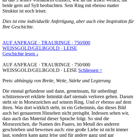
beide gern auf Sylt beobachten. Sein Ring mit ebenso matter
Struktur ist noch leiser.
Dies ist eine individuelle Anfertigung, aber auch eine Inspiration für
Ihre Geschichte.
AUF ANFRAGE
·
TRAURINGE
·
750/000
WEISSGOLD/GELBGOLD
·
LEISE
Geschichte lesen ↓
AUF ANFRAGE
·
TRAURINGE
·
750/000
WEISSGOLD/GELBGOLD
·
LEISE
Schliessen ↑
Preis:
abhängig von Breite, Weite, Stärke und Legierung
Die einmal gefundene und dann, gemeinsam, für unbedingt
schützenswert erklärte Intimität darf niemals verloren gehen. Darum
steht
sie
in Morsezeichen auf seinem Ring. Und
er
ebenso auf dem
ihren. Was dort wirklich steht, ist ein Geheimnis, das dieses Bild
auch bei genauerem Hinsehen nicht preisgibt. Indessen sehen wir,
dass auch das Material dieser Sprache folgt. So sind die
Morsezeichen, die Namen des Paares, im Metall des anderen
geschrieben und beweisen auch: eine große Liebe ist nicht immer
laut, sondern kann ganz leise und für andere ganz und gar