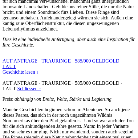
für sich manchmal verwunschene, manchmal ganz unergründlich
imposante Landschaften. Gebilde aus reiner Stille, die nur die Natur
bricht, und einem Soundtrack fürs Lieben. Diese Ringe sind
genauso archaisch. Aufeinandergelegt wärmen sie sich. Außen eine
kantig raue Oberflächenstruktur, die diesen ungezwungenen
Lebensrhythmus anzeichnet.
Dies ist eine individuelle Anfertigung, aber auch eine Inspiration für
Ihre Geschichte.
AUF ANFRAGE
·
TRAURINGE
·
585/000 GELBGOLD
·
LAUT
Geschichte lesen ↓
AUF ANFRAGE
·
TRAURINGE
·
585/000 GELBGOLD
·
LAUT
Schliessen ↑
Preis:
abhängig von Breite, Weite, Stärke und Legierung
Manche Geschichten beginnen schon im Abenteuer. So auch jene
dieses Paares, das sich in der noch ungezähmten Wildnis
Nordamerikas über den Pfad gelaufen ist. Und so war auch der Ton
für die sich ankündigenden Jahre gesetzt.
Natur.
In jeder Variante
und so sehr es nur ging. Nicht nur wandernd, sondern auch segelnd.
Die Ringe spiegeln diese Naturverbundenheit mit einem mal rauen