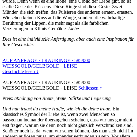
wurde. Denn wenn es eine Ikone, eine Urbild der Liebe gibt, so ist
es die Geste des Küssens. Diese Ringe sind diese Geste. Zwei
Münder, die sich treffen, das Pulsieren des anderen erraten, ertasten.
Wir sehen keinen Kuss auf die Wange, sondern die wahrhaftige
Berührung der Lippen, die mehr sagt als alle farblichen
Verzierungen in Klimts Gemälde.
Liebe.
Dies ist eine individuelle Anfertigung, aber auch eine Inspiration für
Ihre Geschichte.
AUF ANFRAGE
·
TRAURINGE
·
585/000
WEISSGOLD/GELBGOLD
·
LEISE
Geschichte lesen ↓
AUF ANFRAGE
·
TRAURINGE
·
585/000
WEISSGOLD/GELBGOLD
·
LEISE
Schliessen ↑
Preis:
abhängig von Breite, Weite, Stärke und Legierung
Und nun trägst du meine Hälfte, wie ich die deine trage.
Ein
klassisches Symbol der Liebe ist, wenn zwei Menschen so
passgenau ineinander überzugehen scheinen, dass wir uns gar nicht
erst fragen, warum sie denn noch nicht gänzlich verschmolzen sind.
Schöner noch ist da, wenn wir sehen können, das man sich nicht im
anderen auflösen muss, um einander verbunden zu sein. Vor allem,