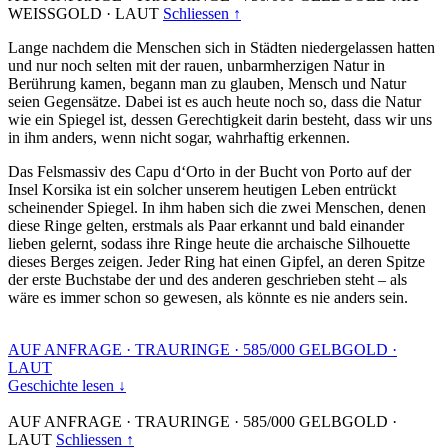
WEISSGOLD
·
LAUT
Schliessen ↑
Lange nachdem die Menschen sich in Städten niedergelassen hatten
und nur noch selten mit der rauen, unbarmherzigen Natur in
Berührung kamen, begann man zu glauben, Mensch und Natur
seien Gegensätze. Dabei ist es auch heute noch so, dass die Natur
wie ein Spiegel ist, dessen Gerechtigkeit darin besteht, dass wir uns
in ihm anders, wenn nicht sogar, wahrhaftig erkennen.
Das Felsmassiv des Capu d‘Orto in der Bucht von Porto auf der
Insel Korsika ist ein solcher unserem heutigen Leben entrückt
scheinender Spiegel. In ihm haben sich die zwei Menschen, denen
diese Ringe gelten, erstmals als Paar erkannt und bald einander
lieben gelernt, sodass ihre Ringe heute die archaische Silhouette
dieses Berges zeigen. Jeder Ring hat einen Gipfel, an deren Spitze
der erste Buchstabe der und des anderen geschrieben steht – als
wäre es immer schon so gewesen, als könnte es nie anders sein.
AUF ANFRAGE
·
TRAURINGE
·
585/000 GELBGOLD
·
LAUT
Geschichte lesen ↓
AUF ANFRAGE
·
TRAURINGE
·
585/000 GELBGOLD
·
LAUT
Schliessen ↑