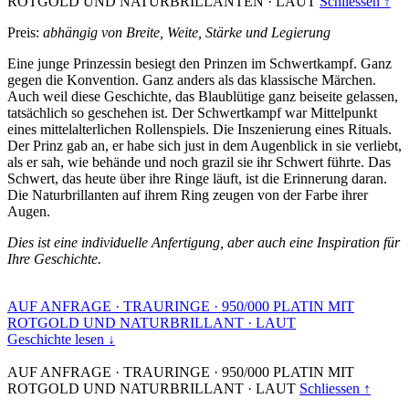
ROTGOLD UND NATURBRILLANTEN
·
LAUT
Schliessen ↑
Preis:
abhängig von Breite, Weite, Stärke und Legierung
Eine junge Prinzessin besiegt den Prinzen im Schwertkampf. Ganz
gegen die Konvention. Ganz anders als das klassische Märchen.
Auch weil diese Geschichte, das Blaublütige ganz beiseite gelassen,
tatsächlich so geschehen ist. Der Schwertkampf war Mittelpunkt
eines mittelalterlichen Rollenspiels. Die Inszenierung eines Rituals.
Der Prinz gab an, er habe sich just in dem Augenblick in sie verliebt,
als er sah, wie behände und noch grazil sie ihr Schwert führte. Das
Schwert, das heute über ihre Ringe läuft, ist die Erinnerung daran.
Die Naturbrillanten auf ihrem Ring zeugen von der Farbe ihrer
Augen.
Dies ist eine individuelle Anfertigung, aber auch eine Inspiration für
Ihre Geschichte.
AUF ANFRAGE
·
TRAURINGE
·
950/000 PLATIN MIT
ROTGOLD UND NATURBRILLANT
·
LAUT
Geschichte lesen ↓
AUF ANFRAGE
·
TRAURINGE
·
950/000 PLATIN MIT
ROTGOLD UND NATURBRILLANT
·
LAUT
Schliessen ↑