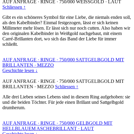
AUF ANFRAGE
·
RINGE
·
750/000 WEISSGOLD
·
LAUT
Schliessen ↑
Gibt es ein schöneres Symbol für eine Liebe, die niemals enden soll,
als den Kabelbinder? Einmal festgezogen, lässt er sich keinen
Millimeter mehr lösen. Er lässt sich nur noch cutten. Also haben wir
den originalen Kabelbinder in Weißgold nachgebaut, mit einem
Carré-Brillanten dort, wo sich das Band der Liebe für immer
schließt.
AUF ANFRAGE
·
RINGE
·
750/000 SATTGELBGOLD MIT
BRILLANTEN
·
MEZZO
Geschichte lesen ↓
AUF ANFRAGE
·
RINGE
·
750/000 SATTGELBGOLD MIT
BRILLANTEN
·
MEZZO
Schliessen ↑
Alle drei Lieben seines Lebens sind in diesem Ring aufgehoben: sie
und die beiden Töchter. Für jede einen Brillant und Sattgelbgold
drumherum.
AUF ANFRAGE
·
RINGE
·
750/000 GELBGOLD MIT
HELLBLAUEM ASCHEBRILLANT
·
LAUT
Geschichte lesen ↓