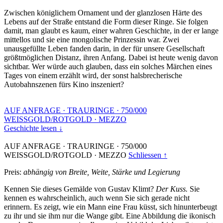
Zwischen königlichem Ornament und der glanzlosen Härte des
Lebens auf der Straße entstand die Form dieser Ringe. Sie folgen
damit, man glaubt es kaum, einer wahren Geschichte, in der er lange
mittellos und sie eine mongolische Prinzessin war. Zwei
unausgefüllte Leben fanden darin, in der für unsere Gesellschaft
größtmöglichen Distanz, ihren Anfang. Dabei ist heute wenig davon
sichtbar. Wer würde auch glauben, dass ein solches Märchen eines
Tages von einem erzählt wird, der sonst halsbrecherische
Autobahnszenen fürs Kino inszeniert?
AUF ANFRAGE
·
TRAURINGE
·
750/000
WEISSGOLD/ROTGOLD
·
MEZZO
Geschichte lesen ↓
AUF ANFRAGE
·
TRAURINGE
·
750/000
WEISSGOLD/ROTGOLD
·
MEZZO
Schliessen ↑
Preis:
abhängig von Breite, Weite, Stärke und Legierung
Kennen Sie dieses Gemälde von Gustav Klimt?
Der Kuss.
Sie
kennen es wahrscheinlich, auch wenn Sie sich gerade nicht
erinnern. Es zeigt, wie ein Mann eine Frau küsst, sich hinunterbeugt
zu ihr und sie ihm nur die Wange gibt. Eine Abbildung die ikonisch