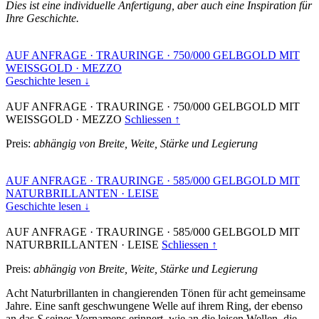
Dies ist eine individuelle Anfertigung, aber auch eine Inspiration für
Ihre Geschichte.
AUF ANFRAGE
·
TRAURINGE
·
750/000 GELBGOLD MIT
WEISSGOLD
·
MEZZO
Geschichte lesen ↓
AUF ANFRAGE
·
TRAURINGE
·
750/000 GELBGOLD MIT
WEISSGOLD
·
MEZZO
Schliessen ↑
Preis:
abhängig von Breite, Weite, Stärke und Legierung
AUF ANFRAGE
·
TRAURINGE
·
585/000 GELBGOLD MIT
NATURBRILLANTEN
·
LEISE
Geschichte lesen ↓
AUF ANFRAGE
·
TRAURINGE
·
585/000 GELBGOLD MIT
NATURBRILLANTEN
·
LEISE
Schliessen ↑
Preis:
abhängig von Breite, Weite, Stärke und Legierung
Acht Naturbrillanten in changierenden Tönen für acht gemeinsame
Jahre. Eine sanft geschwungene Welle auf ihrem Ring, der ebenso
an das
S
seines Vornamens erinnert, wie an die leisen Wellen, die