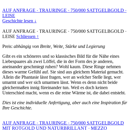
AUF ANFRAGE
·
TRAURINGE
·
750/000 SATTGELBGOLD
·
LEISE
Geschichte lesen ↓
AUF ANFRAGE
·
TRAURINGE
·
750/000 SATTGELBGOLD
·
LEISE
Schliessen ↑
Preis:
abhängig von Breite, Weite, Stärke und Legierung
Gibt es ein schöneres und so klassisches Bild für die Nähe eines
Liebespaares als zwei Löffel, die in der Form des je anderen,
aneinander geschmiegt ruhen? Wohl kaum. Diese Ringe nehmen
dieses warme Gefühl auf. Sie sind aus gleichem Material gemacht.
Allein die Phantasie lässt fragen, wer an welcher Stelle liegt, wer
umarmt und wer sich umarmen lässt. Wenn es denn nicht beide
gleichermaßen innig füreinander tun. Weil es doch keinen
Unterschied macht, wenn es die reine Wärme ist, die dabei entsteht.
Dies ist eine individuelle Anfertigung, aber auch eine Inspiration für
Ihre Geschichte.
AUF ANFRAGE
·
TRAURINGE
·
750/000 SATTGELBGOLD
MIT ROTGOLD UND NATURBRILLANT
·
MEZZO