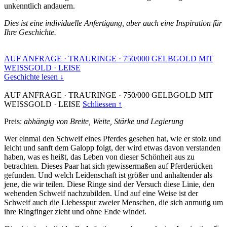
unkenntlich andauern.
Dies ist eine individuelle Anfertigung, aber auch eine Inspiration für
Ihre Geschichte.
AUF ANFRAGE
·
TRAURINGE
·
750/000 GELBGOLD MIT
WEISSGOLD
·
LEISE
Geschichte lesen ↓
AUF ANFRAGE
·
TRAURINGE
·
750/000 GELBGOLD MIT
WEISSGOLD
·
LEISE
Schliessen ↑
Preis:
abhängig von Breite, Weite, Stärke und Legierung
Wer einmal den Schweif eines Pferdes gesehen hat, wie er stolz und
leicht und sanft dem Galopp folgt, der wird etwas davon verstanden
haben, was es heißt, das Leben von dieser Schönheit aus zu
betrachten. Dieses Paar hat sich gewissermaßen auf Pferderücken
gefunden. Und welch Leidenschaft ist größer und anhaltender als
jene, die wir teilen. Diese Ringe sind der Versuch diese Linie, den
wehenden Schweif nachzubilden. Und auf eine Weise ist der
Schweif auch die Liebesspur zweier Menschen, die sich anmutig um
ihre Ringfinger zieht und ohne Ende windet.