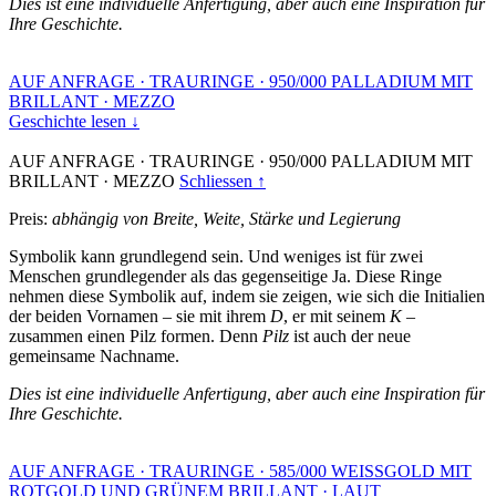
Dies ist eine individuelle Anfertigung, aber auch eine Inspiration für
Ihre Geschichte.
AUF ANFRAGE
·
TRAURINGE
·
950/000 PALLADIUM MIT
BRILLANT
·
MEZZO
Geschichte lesen ↓
AUF ANFRAGE
·
TRAURINGE
·
950/000 PALLADIUM MIT
BRILLANT
·
MEZZO
Schliessen ↑
Preis:
abhängig von Breite, Weite, Stärke und Legierung
Symbolik kann grundlegend sein. Und weniges ist für zwei
Menschen grundlegender als das gegenseitige Ja. Diese Ringe
nehmen diese Symbolik auf, indem sie zeigen, wie sich die Initialien
der beiden Vornamen – sie mit ihrem
D
, er mit seinem
K
–
zusammen einen Pilz formen. Denn
Pilz
ist auch der neue
gemeinsame Nachname.
Dies ist eine individuelle Anfertigung, aber auch eine Inspiration für
Ihre Geschichte.
AUF ANFRAGE
·
TRAURINGE
·
585/000 WEISSGOLD MIT
ROTGOLD UND GRÜNEM BRILLANT
·
LAUT