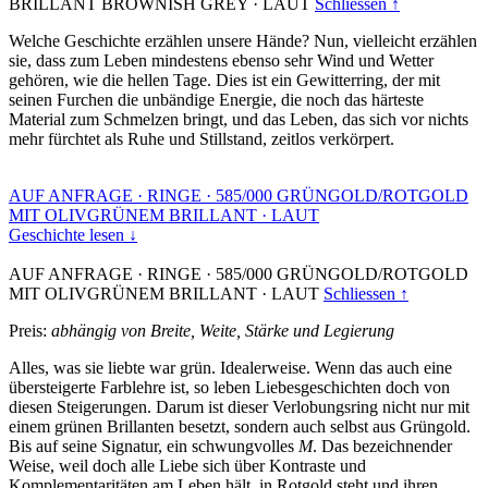
BRILLANT BROWNISH GREY
·
LAUT
Schliessen ↑
Welche Geschichte erzählen unsere Hände? Nun, vielleicht erzählen
sie, dass zum Leben mindestens ebenso sehr Wind und Wetter
gehören, wie die hellen Tage. Dies ist ein Gewitterring, der mit
seinen Furchen die unbändige Energie, die noch das härteste
Material zum Schmelzen bringt, und das Leben, das sich vor nichts
mehr fürchtet als Ruhe und Stillstand, zeitlos verkörpert.
AUF ANFRAGE
·
RINGE
·
585/000 GRÜNGOLD/ROTGOLD
MIT OLIVGRÜNEM BRILLANT
·
LAUT
Geschichte lesen ↓
AUF ANFRAGE
·
RINGE
·
585/000 GRÜNGOLD/ROTGOLD
MIT OLIVGRÜNEM BRILLANT
·
LAUT
Schliessen ↑
Preis:
abhängig von Breite, Weite, Stärke und Legierung
Alles, was sie liebte war grün. Idealerweise. Wenn das auch eine
übersteigerte Farblehre ist, so leben Liebesgeschichten doch von
diesen Steigerungen. Darum ist dieser Verlobungsring nicht nur mit
einem grünen Brillanten besetzt, sondern auch selbst aus Grüngold.
Bis auf seine Signatur, ein schwungvolles
M
. Das bezeichnender
Weise, weil doch alle Liebe sich über Kontraste und
Komplementaritäten am Leben hält, in Rotgold steht und ihren