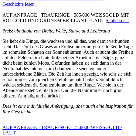
Geschichte lesen ↓
AUF ANFRAGE
·
TRAURINGE
·
585/000 WEISSGOLD MIT
ROTGOLD UND GRÜNEM BRILLANT
·
LAUT
Schliessen ↑
Preis:
abhängig von Breite, Weite, Stärke und Legierung
Sie liebt die Dinge, die wachsen und all das, was damit verbunden
steht. Der Duft des Grases am Frühsommermorgen. Gleißende Tage
im schmalen Schatten der Sonnenblumen. Auch er sucht die Freiheit
auf den Feldern, im Unterholz bei der Arbeit mit der Säge, ganz
dicht beim kühlen Moos. Gefunden haben sie sich dann in der
Neutraliät des Internets, im Glauben sie seien einander
unbeschriebene Blätter. Die Zeit hat ihnen gezeigt, wie sehr sie sich
schon immer vom gleichen Gefühl genährt haben. Sinnbildlich
wächst seitdem die Sonnenblume um ihre Ringe. Wie sie in der
Abendsonne steht, einfach so. Und die Natur immer noch grün
glitzert. Anmutig und entrückt.
Dies ist eine individuelle Anfertigung, aber auch eine Inspiration für
Ihre Geschichte.
AUF ANFRAGE
·
TRAURINGE
·
750/000 WEISSGOLD
·
LAUT