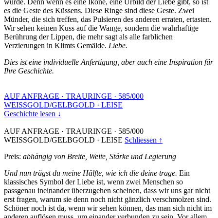
wurde. Denn wenn es eine Ikone, eine Urbild der Liebe gibt, so ist
es die Geste des Küssens. Diese Ringe sind diese Geste. Zwei
Münder, die sich treffen, das Pulsieren des anderen erraten, ertasten.
Wir sehen keinen Kuss auf die Wange, sondern die wahrhaftige
Berührung der Lippen, die mehr sagt als alle farblichen
Verzierungen in Klimts Gemälde.
Liebe.
Dies ist eine individuelle Anfertigung, aber auch eine Inspiration für
Ihre Geschichte.
AUF ANFRAGE
·
TRAURINGE
·
585/000
WEISSGOLD/GELBGOLD
·
LEISE
Geschichte lesen ↓
AUF ANFRAGE
·
TRAURINGE
·
585/000
WEISSGOLD/GELBGOLD
·
LEISE
Schliessen ↑
Preis:
abhängig von Breite, Weite, Stärke und Legierung
Und nun trägst du meine Hälfte, wie ich die deine trage.
Ein
klassisches Symbol der Liebe ist, wenn zwei Menschen so
passgenau ineinander überzugehen scheinen, dass wir uns gar nicht
erst fragen, warum sie denn noch nicht gänzlich verschmolzen sind.
Schöner noch ist da, wenn wir sehen können, das man sich nicht im
anderen auflösen muss, um einander verbunden zu sein. Vor allem,