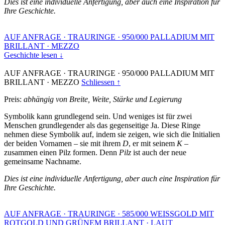
Dies ist eine individuelle Anfertigung, aber auch eine Inspiration für
Ihre Geschichte.
AUF ANFRAGE
·
TRAURINGE
·
950/000 PALLADIUM MIT
BRILLANT
·
MEZZO
Geschichte lesen ↓
AUF ANFRAGE
·
TRAURINGE
·
950/000 PALLADIUM MIT
BRILLANT
·
MEZZO
Schliessen ↑
Preis:
abhängig von Breite, Weite, Stärke und Legierung
Symbolik kann grundlegend sein. Und weniges ist für zwei
Menschen grundlegender als das gegenseitige Ja. Diese Ringe
nehmen diese Symbolik auf, indem sie zeigen, wie sich die Initialien
der beiden Vornamen – sie mit ihrem
D
, er mit seinem
K
–
zusammen einen Pilz formen. Denn
Pilz
ist auch der neue
gemeinsame Nachname.
Dies ist eine individuelle Anfertigung, aber auch eine Inspiration für
Ihre Geschichte.
AUF ANFRAGE
·
TRAURINGE
·
585/000 WEISSGOLD MIT
ROTGOLD UND GRÜNEM BRILLANT
·
LAUT