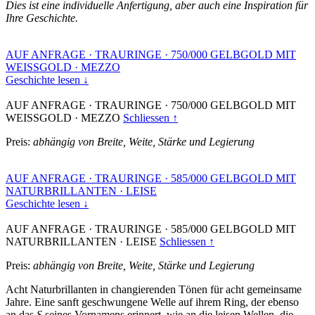
Dies ist eine individuelle Anfertigung, aber auch eine Inspiration für
Ihre Geschichte.
AUF ANFRAGE
·
TRAURINGE
·
750/000 GELBGOLD MIT
WEISSGOLD
·
MEZZO
Geschichte lesen ↓
AUF ANFRAGE
·
TRAURINGE
·
750/000 GELBGOLD MIT
WEISSGOLD
·
MEZZO
Schliessen ↑
Preis:
abhängig von Breite, Weite, Stärke und Legierung
AUF ANFRAGE
·
TRAURINGE
·
585/000 GELBGOLD MIT
NATURBRILLANTEN
·
LEISE
Geschichte lesen ↓
AUF ANFRAGE
·
TRAURINGE
·
585/000 GELBGOLD MIT
NATURBRILLANTEN
·
LEISE
Schliessen ↑
Preis:
abhängig von Breite, Weite, Stärke und Legierung
Acht Naturbrillanten in changierenden Tönen für acht gemeinsame
Jahre. Eine sanft geschwungene Welle auf ihrem Ring, der ebenso
an das
S
seines Vornamens erinnert, wie an die leisen Wellen, die