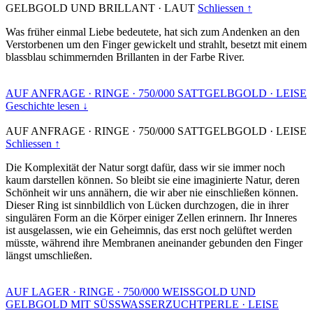
GELBGOLD UND BRILLANT
·
LAUT
Schliessen ↑
Was früher einmal Liebe bedeutete, hat sich zum Andenken an den
Verstorbenen um den Finger gewickelt und strahlt, besetzt mit einem
blassblau schimmernden Brillanten in der Farbe River.
AUF ANFRAGE
·
RINGE
·
750/000 SATTGELBGOLD
·
LEISE
Geschichte lesen ↓
AUF ANFRAGE
·
RINGE
·
750/000 SATTGELBGOLD
·
LEISE
Schliessen ↑
Die Komplexität der Natur sorgt dafür, dass wir sie immer noch
kaum darstellen können. So bleibt sie eine imaginierte Natur, deren
Schönheit wir uns annähern, die wir aber nie einschließen können.
Dieser Ring ist sinnbildlich von Lücken durchzogen, die in ihrer
singulären Form an die Körper einiger Zellen erinnern. Ihr Inneres
ist ausgelassen, wie ein Geheimnis, das erst noch gelüftet werden
müsste, während ihre Membranen aneinander gebunden den Finger
längst umschließen.
AUF LAGER
·
RINGE
·
750/000 WEISSGOLD UND
GELBGOLD MIT SÜSSWASSERZUCHTPERLE
·
LEISE