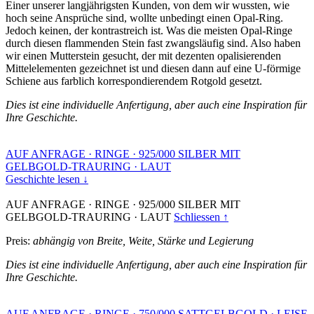
Einer unserer langjährigsten Kunden, von dem wir wussten, wie
hoch seine Ansprüche sind, wollte unbedingt einen Opal-Ring.
Jedoch keinen, der kontrastreich ist. Was die meisten Opal-Ringe
durch diesen flammenden Stein fast zwangsläufig sind. Also haben
wir einen Mutterstein gesucht, der mit dezenten opalisierenden
Mittelelementen gezeichnet ist und diesen dann auf eine U-förmige
Schiene aus farblich korrespondierendem Rotgold gesetzt.
Dies ist eine individuelle Anfertigung, aber auch eine Inspiration für
Ihre Geschichte.
AUF ANFRAGE
·
RINGE
·
925/000 SILBER MIT
GELBGOLD-TRAURING
·
LAUT
Geschichte lesen ↓
AUF ANFRAGE
·
RINGE
·
925/000 SILBER MIT
GELBGOLD-TRAURING
·
LAUT
Schliessen ↑
Preis:
abhängig von Breite, Weite, Stärke und Legierung
Dies ist eine individuelle Anfertigung, aber auch eine Inspiration für
Ihre Geschichte.
AUF ANFRAGE
·
RINGE
·
750/000 SATTGELBGOLD
·
LEISE