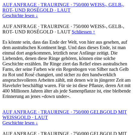
AUF ANFRAGE
·
TRAURINGE
·
750/000 WEISS-, GELB-,
ROT- UND ROSÉGOLD
·
LAUT
Geschichte lesen ↓
AUF ANFRAGE
·
TRAURINGE
·
750/000 WEISS-, GELB-,
ROT- UND ROSÉGOLD
·
LAUT
Schliessen ↑
Es könnte sein, dass das Ende der Welt, von hier aus gesehen, auf
dem australischen Kontinent liegt. Und dass dieses Ende, ist man
einmal dort angekommen, letztlich neue Anfänge zeitigt. Die
Liebenden, denen diese Ringe gehören, können eine solche
Geschichte erzählen. Ihr Ringe ziert das Relief eines australischen
Farns, der seine Farben wie ein Regenbogen von Silber nach Gelb
zu Rot und Rosé changiert, und sicher zu den handwerklich
anspruchsvolleren Arbeiten zählt, mit denen wir in jüngerer Zeit am
Havelufer beschäftigt waren. Für sie ist diese Pflanze, deren Art mit
400 Millionen Jahren älter als jede Samenpflanze ist, eine bleibende
Erinnerung an jenes »down under«.
AUF ANFRAGE
·
TRAURINGE
·
750/000 GELBGOLD MIT
WEISSGOLD
·
LAUT
Geschichte lesen ↓
AUF ANFRAGE
·
TRAURINGE
·
750/000 GELBGOLD MIT