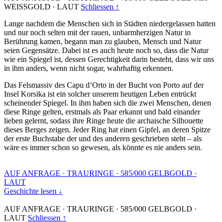
WEISSGOLD
·
LAUT
Schliessen ↑
Lange nachdem die Menschen sich in Städten niedergelassen hatten
und nur noch selten mit der rauen, unbarmherzigen Natur in
Berührung kamen, begann man zu glauben, Mensch und Natur
seien Gegensätze. Dabei ist es auch heute noch so, dass die Natur
wie ein Spiegel ist, dessen Gerechtigkeit darin besteht, dass wir uns
in ihm anders, wenn nicht sogar, wahrhaftig erkennen.
Das Felsmassiv des Capu d‘Orto in der Bucht von Porto auf der
Insel Korsika ist ein solcher unserem heutigen Leben entrückt
scheinender Spiegel. In ihm haben sich die zwei Menschen, denen
diese Ringe gelten, erstmals als Paar erkannt und bald einander
lieben gelernt, sodass ihre Ringe heute die archaische Silhouette
dieses Berges zeigen. Jeder Ring hat einen Gipfel, an deren Spitze
der erste Buchstabe der und des anderen geschrieben steht – als
wäre es immer schon so gewesen, als könnte es nie anders sein.
AUF ANFRAGE
·
TRAURINGE
·
585/000 GELBGOLD
·
LAUT
Geschichte lesen ↓
AUF ANFRAGE
·
TRAURINGE
·
585/000 GELBGOLD
·
LAUT
Schliessen ↑