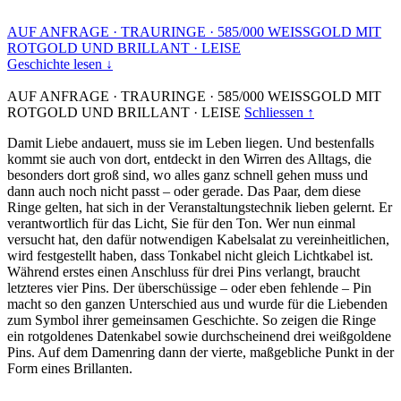
AUF ANFRAGE
·
TRAURINGE
·
585/000 WEISSGOLD MIT
ROTGOLD UND BRILLANT
·
LEISE
Geschichte lesen ↓
AUF ANFRAGE
·
TRAURINGE
·
585/000 WEISSGOLD MIT
ROTGOLD UND BRILLANT
·
LEISE
Schliessen ↑
Damit Liebe andauert, muss sie im Leben liegen. Und bestenfalls
kommt sie auch von dort, entdeckt in den Wirren des Alltags, die
besonders dort groß sind, wo alles ganz schnell gehen muss und
dann auch noch nicht passt – oder gerade. Das Paar, dem diese
Ringe gelten, hat sich in der Veranstaltungstechnik lieben gelernt. Er
verantwortlich für das Licht, Sie für den Ton. Wer nun einmal
versucht hat, den dafür notwendigen Kabelsalat zu vereinheitlichen,
wird festgestellt haben, dass Tonkabel nicht gleich Lichtkabel ist.
Während erstes einen Anschluss für drei Pins verlangt, braucht
letzteres vier Pins. Der überschüssige – oder eben fehlende – Pin
macht so den ganzen Unterschied aus und wurde für die Liebenden
zum Symbol ihrer gemeinsamen Geschichte. So zeigen die Ringe
ein rotgoldenes Datenkabel sowie durchscheinend drei weißgoldene
Pins. Auf dem Damenring dann der vierte, maßgebliche Punkt in der
Form eines Brillanten.