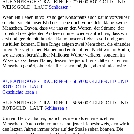
AUF ANFRAGE
·
TRAURINGE
·
750/000 ROTGOLD UND
WEISSGOLD
·
LAUT
Schliessen ↑
Wenn ein Leben in vollständiger Konsonanz auch kaum vorstellbar
scheint, so lebt unser Bild der Liebe doch vom Gleichklang zweier
Menschen. Davon, dass wir uns an den Worten, der Stimme, der
Tonalität des geliebten Anderen immer wieder aufrichten, dass wir
erst und gerade mit ihm den Raum unseres Lebens voll und ganz
ausfüllen können. Diese Ringe zeigen zwei Menschen, die einander
rufen. Sie sagt seinen Namen und er den ihren. Nicht wie im Radio,
wo sie sonst berufshalber Millionen Wörter verlieren, sondern im
Wissen, dass dieser Name, dessen Frequenz hier sichtbar ist, einem
Menschen gehört, ohne den ihr Leben möglich, aber sinnlos wäre.
AUF ANFRAGE
·
TRAURINGE
·
585/000 GELBGOLD UND
ROTGOLD
·
LAUT
Geschichte lesen ↓
AUF ANFRAGE
·
TRAURINGE
·
585/000 GELBGOLD UND
ROTGOLD
·
LAUT
Schliessen ↑
Um ein Herz zu halten, braucht es mehr als einen einzelnen
Menschen. Daran erinnert uns schon jener Liebesbeweis, den wir in
den letzten Jahren immer öfter auf der Straße sehen können. Die