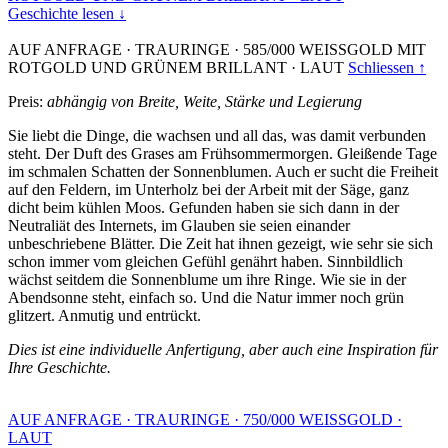
Geschichte lesen ↓
AUF ANFRAGE
·
TRAURINGE
·
585/000 WEISSGOLD MIT
ROTGOLD UND GRÜNEM BRILLANT
·
LAUT
Schliessen ↑
Preis:
abhängig von Breite, Weite, Stärke und Legierung
Sie liebt die Dinge, die wachsen und all das, was damit verbunden
steht. Der Duft des Grases am Frühsommermorgen. Gleißende Tage
im schmalen Schatten der Sonnenblumen. Auch er sucht die Freiheit
auf den Feldern, im Unterholz bei der Arbeit mit der Säge, ganz
dicht beim kühlen Moos. Gefunden haben sie sich dann in der
Neutraliät des Internets, im Glauben sie seien einander
unbeschriebene Blätter. Die Zeit hat ihnen gezeigt, wie sehr sie sich
schon immer vom gleichen Gefühl genährt haben. Sinnbildlich
wächst seitdem die Sonnenblume um ihre Ringe. Wie sie in der
Abendsonne steht, einfach so. Und die Natur immer noch grün
glitzert. Anmutig und entrückt.
Dies ist eine individuelle Anfertigung, aber auch eine Inspiration für
Ihre Geschichte.
AUF ANFRAGE
·
TRAURINGE
·
750/000 WEISSGOLD
·
LAUT