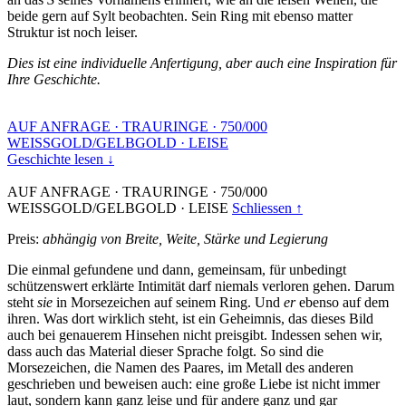
beide gern auf Sylt beobachten. Sein Ring mit ebenso matter
Struktur ist noch leiser.
Dies ist eine individuelle Anfertigung, aber auch eine Inspiration für
Ihre Geschichte.
AUF ANFRAGE
·
TRAURINGE
·
750/000
WEISSGOLD/GELBGOLD
·
LEISE
Geschichte lesen ↓
AUF ANFRAGE
·
TRAURINGE
·
750/000
WEISSGOLD/GELBGOLD
·
LEISE
Schliessen ↑
Preis:
abhängig von Breite, Weite, Stärke und Legierung
Die einmal gefundene und dann, gemeinsam, für unbedingt
schützenswert erklärte Intimität darf niemals verloren gehen. Darum
steht
sie
in Morsezeichen auf seinem Ring. Und
er
ebenso auf dem
ihren. Was dort wirklich steht, ist ein Geheimnis, das dieses Bild
auch bei genauerem Hinsehen nicht preisgibt. Indessen sehen wir,
dass auch das Material dieser Sprache folgt. So sind die
Morsezeichen, die Namen des Paares, im Metall des anderen
geschrieben und beweisen auch: eine große Liebe ist nicht immer
laut, sondern kann ganz leise und für andere ganz und gar