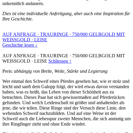
unkenntlich andauern.
Dies ist eine individuelle Anfertigung, aber auch eine Inspiration für
Ihre Geschichte.
AUF ANFRAGE
·
TRAURINGE
·
750/000 GELBGOLD MIT
WEISSGOLD
·
LEISE
Geschichte lesen ↓
AUF ANFRAGE
·
TRAURINGE
·
750/000 GELBGOLD MIT
WEISSGOLD
·
LEISE
Schliessen ↑
Preis:
abhängig von Breite, Weite, Stärke und Legierung
Wer einmal den Schweif eines Pferdes gesehen hat, wie er stolz und
leicht und sanft dem Galopp folgt, der wird etwas davon verstanden
haben, was es heißt, das Leben von dieser Schönheit aus zu
betrachten. Dieses Paar hat sich gewissermaßen auf Pferderücken
gefunden. Und welch Leidenschaft ist größer und anhaltender als
jene, die wir teilen. Diese Ringe sind der Versuch diese Linie, den
wehenden Schweif nachzubilden. Und auf eine Weise ist der
Schweif auch die Liebesspur zweier Menschen, die sich anmutig um
ihre Ringfinger zieht und ohne Ende windet.