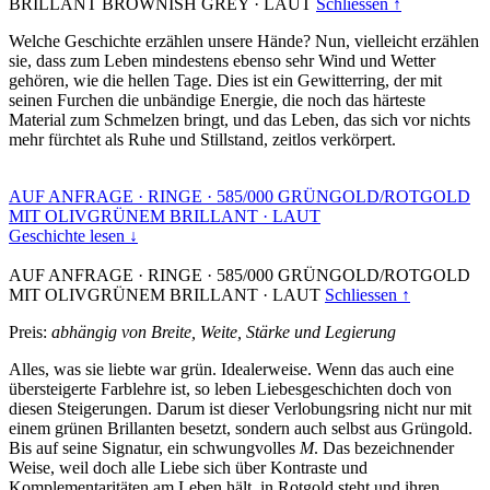
BRILLANT BROWNISH GREY
·
LAUT
Schliessen ↑
Welche Geschichte erzählen unsere Hände? Nun, vielleicht erzählen
sie, dass zum Leben mindestens ebenso sehr Wind und Wetter
gehören, wie die hellen Tage. Dies ist ein Gewitterring, der mit
seinen Furchen die unbändige Energie, die noch das härteste
Material zum Schmelzen bringt, und das Leben, das sich vor nichts
mehr fürchtet als Ruhe und Stillstand, zeitlos verkörpert.
AUF ANFRAGE
·
RINGE
·
585/000 GRÜNGOLD/ROTGOLD
MIT OLIVGRÜNEM BRILLANT
·
LAUT
Geschichte lesen ↓
AUF ANFRAGE
·
RINGE
·
585/000 GRÜNGOLD/ROTGOLD
MIT OLIVGRÜNEM BRILLANT
·
LAUT
Schliessen ↑
Preis:
abhängig von Breite, Weite, Stärke und Legierung
Alles, was sie liebte war grün. Idealerweise. Wenn das auch eine
übersteigerte Farblehre ist, so leben Liebesgeschichten doch von
diesen Steigerungen. Darum ist dieser Verlobungsring nicht nur mit
einem grünen Brillanten besetzt, sondern auch selbst aus Grüngold.
Bis auf seine Signatur, ein schwungvolles
M
. Das bezeichnender
Weise, weil doch alle Liebe sich über Kontraste und
Komplementaritäten am Leben hält, in Rotgold steht und ihren