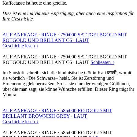
Kaffeetasse ist heute eine geteilte.
Dies ist eine individuelle Anfertigung, aber auch eine Inspiration für
Ihre Geschichte.
AUF ANFRAGE
·
RINGE
·
750/000 SATTGELBGOLD MIT
ROTGOLD UND BRILLANT C6
·
LAUT
Geschichte lesen ↓
AUF ANFRAGE
·
RINGE
·
750/000 SATTGELBGOLD MIT
ROTGOLD UND BRILLANT C6
·
LAUT
Schliessen ↑
Im Sanskrit schreibt sich die hinduistische Göttin Kali काली, womit
sie wörtlich »Die Schwarze« heißt. Sie ist Zerstörung und
Erneuerung gleichermaßen. So ist sie eine der wenigen Göttinnen,
über die man sagt, sie könne Wünsche erfüllen. Dieser Ring trägt ihr
Mantra.
AUF ANFRAGE
·
RINGE
·
585/000 ROTGOLD MIT
BRILLANT BROWNISH GREY
·
LAUT
Geschichte lesen ↓
AUF ANFRAGE
·
RINGE
·
585/000 ROTGOLD MIT