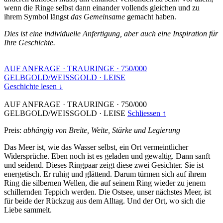
wenn die Ringe selbst dann einander vollends gleichen und zu
ihrem Symbol längst
das Gemeinsame
gemacht haben.
Dies ist eine individuelle Anfertigung, aber auch eine Inspiration für
Ihre Geschichte.
AUF ANFRAGE
·
TRAURINGE
·
750/000
GELBGOLD/WEISSGOLD
·
LEISE
Geschichte lesen ↓
AUF ANFRAGE
·
TRAURINGE
·
750/000
GELBGOLD/WEISSGOLD
·
LEISE
Schliessen ↑
Preis:
abhängig von Breite, Weite, Stärke und Legierung
Das Meer ist, wie das Wasser selbst, ein Ort vermeintlicher
Widersprüche. Eben noch ist es geladen und gewaltig. Dann sanft
und seidend. Dieses Ringpaar zeigt diese zwei Gesichter. Sie ist
energetisch. Er ruhig und glättend. Darum türmen sich auf ihrem
Ring die silbernen Wellen, die auf seinem Ring wieder zu jenem
schillernden Teppich werden. Die Ostsee, unser nächstes Meer, ist
für beide der Rückzug aus dem Alltag. Und der Ort, wo sich die
Liebe sammelt.