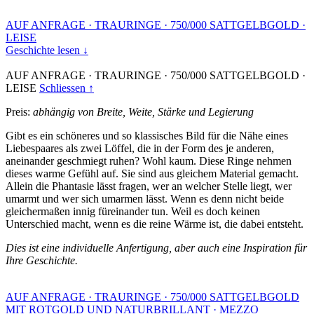
AUF ANFRAGE
·
TRAURINGE
·
750/000 SATTGELBGOLD
·
LEISE
Geschichte lesen ↓
AUF ANFRAGE
·
TRAURINGE
·
750/000 SATTGELBGOLD
·
LEISE
Schliessen ↑
Preis:
abhängig von Breite, Weite, Stärke und Legierung
Gibt es ein schöneres und so klassisches Bild für die Nähe eines
Liebespaares als zwei Löffel, die in der Form des je anderen,
aneinander geschmiegt ruhen? Wohl kaum. Diese Ringe nehmen
dieses warme Gefühl auf. Sie sind aus gleichem Material gemacht.
Allein die Phantasie lässt fragen, wer an welcher Stelle liegt, wer
umarmt und wer sich umarmen lässt. Wenn es denn nicht beide
gleichermaßen innig füreinander tun. Weil es doch keinen
Unterschied macht, wenn es die reine Wärme ist, die dabei entsteht.
Dies ist eine individuelle Anfertigung, aber auch eine Inspiration für
Ihre Geschichte.
AUF ANFRAGE
·
TRAURINGE
·
750/000 SATTGELBGOLD
MIT ROTGOLD UND NATURBRILLANT
·
MEZZO