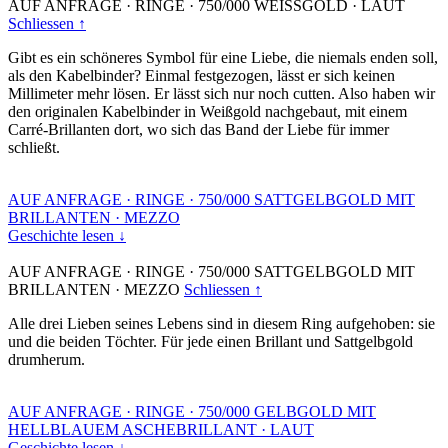
AUF ANFRAGE
·
RINGE
·
750/000 WEISSGOLD
·
LAUT
Schliessen ↑
Gibt es ein schöneres Symbol für eine Liebe, die niemals enden soll,
als den Kabelbinder? Einmal festgezogen, lässt er sich keinen
Millimeter mehr lösen. Er lässt sich nur noch cutten. Also haben wir
den originalen Kabelbinder in Weißgold nachgebaut, mit einem
Carré-Brillanten dort, wo sich das Band der Liebe für immer
schließt.
AUF ANFRAGE
·
RINGE
·
750/000 SATTGELBGOLD MIT
BRILLANTEN
·
MEZZO
Geschichte lesen ↓
AUF ANFRAGE
·
RINGE
·
750/000 SATTGELBGOLD MIT
BRILLANTEN
·
MEZZO
Schliessen ↑
Alle drei Lieben seines Lebens sind in diesem Ring aufgehoben: sie
und die beiden Töchter. Für jede einen Brillant und Sattgelbgold
drumherum.
AUF ANFRAGE
·
RINGE
·
750/000 GELBGOLD MIT
HELLBLAUEM ASCHEBRILLANT
·
LAUT
Geschichte lesen ↓