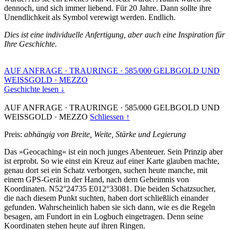
dennoch, und sich immer liebend. Für 20 Jahre. Dann sollte ihre
Unendlichkeit als Symbol verewigt werden. Endlich.
Dies ist eine individuelle Anfertigung, aber auch eine Inspiration für
Ihre Geschichte.
AUF ANFRAGE
·
TRAURINGE
·
585/000 GELBGOLD UND
WEISSGOLD
·
MEZZO
Geschichte lesen ↓
AUF ANFRAGE
·
TRAURINGE
·
585/000 GELBGOLD UND
WEISSGOLD
·
MEZZO
Schliessen ↑
Preis:
abhängig von Breite, Weite, Stärke und Legierung
Das »Geocaching« ist ein noch junges Abenteuer. Sein Prinzip aber
ist erprobt. So wie einst ein Kreuz auf einer Karte glauben machte,
genau dort sei ein Schatz verborgen, suchen heute manche, mit
einem GPS-Gerät in der Hand, nach dem Geheimnis von
Koordinaten. N52°24735 E012°33081. Die beiden Schatzsucher,
die nach diesem Punkt suchten, haben dort schließlich einander
gefunden. Wahrscheinlich haben sie sich dann, wie es die Regeln
besagen, am Fundort in ein Logbuch eingetragen. Denn seine
Koordinaten stehen heute auf ihren Ringen.