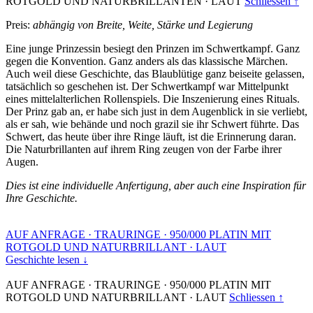
ROTGOLD UND NATURBRILLANTEN
·
LAUT
Schliessen ↑
Preis:
abhängig von Breite, Weite, Stärke und Legierung
Eine junge Prinzessin besiegt den Prinzen im Schwertkampf. Ganz
gegen die Konvention. Ganz anders als das klassische Märchen.
Auch weil diese Geschichte, das Blaublütige ganz beiseite gelassen,
tatsächlich so geschehen ist. Der Schwertkampf war Mittelpunkt
eines mittelalterlichen Rollenspiels. Die Inszenierung eines Rituals.
Der Prinz gab an, er habe sich just in dem Augenblick in sie verliebt,
als er sah, wie behände und noch grazil sie ihr Schwert führte. Das
Schwert, das heute über ihre Ringe läuft, ist die Erinnerung daran.
Die Naturbrillanten auf ihrem Ring zeugen von der Farbe ihrer
Augen.
Dies ist eine individuelle Anfertigung, aber auch eine Inspiration für
Ihre Geschichte.
AUF ANFRAGE
·
TRAURINGE
·
950/000 PLATIN MIT
ROTGOLD UND NATURBRILLANT
·
LAUT
Geschichte lesen ↓
AUF ANFRAGE
·
TRAURINGE
·
950/000 PLATIN MIT
ROTGOLD UND NATURBRILLANT
·
LAUT
Schliessen ↑