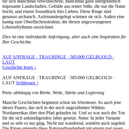
für sich manchmal verwunschene, manchmal ganz unergründlich
imposante Landschaften. Gebilde aus reiner Stille, die nur die Natur
bricht, und einem Soundtrack fürs Lieben. Diese Ringe sind
genauso archaisch. Aufeinandergelegt wärmen sie sich. Außen eine
kantig raue Oberflächenstruktur, die diesen ungezwungenen
Lebensrhythmus anzeichnet.
Dies ist eine individuelle Anfertigung, aber auch eine Inspiration für
Ihre Geschichte.
AUF ANFRAGE
·
TRAURINGE
·
585/000 GELBGOLD
·
LAUT
Geschichte lesen ↓
AUF ANFRAGE
·
TRAURINGE
·
585/000 GELBGOLD
·
LAUT
Schliessen ↑
Preis:
abhängig von Breite, Weite, Stärke und Legierung
Manche Geschichten beginnen schon im Abenteuer. So auch jene
dieses Paares, das sich in der noch ungezähmten Wildnis
Nordamerikas über den Pfad gelaufen ist. Und so war auch der Ton
für die sich ankündigenden Jahre gesetzt.
Natur.
In jeder Variante
und so sehr es nur ging. Nicht nur wandernd, sondern auch segelnd.
Die Ringe spiegeln diese Naturverbundenheit mit einem mal rauen