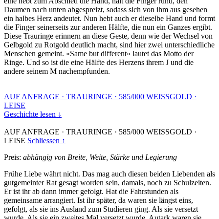
eine hebt zum Abschied die Hand, hält die Finger rund, den
Daumen nach unten abgespreizt, sodass sich von ihm aus gesehen
ein halbes Herz andeutet. Nun hebt auch er dieselbe Hand und formt
die Finger seinerseits zur anderen Hälfte, die nun ein Ganzes ergibt.
Diese Trauringe erinnern an diese Geste, denn wie der Wechsel von
Gelbgold zu Rotgold deutlich macht, sind hier zwei unterschiedliche
Menschen gemeint. »Same but different« lautet das Motto der
Ringe. Und so ist die eine Hälfte des Herzens ihrem J und die
andere seinem M nachempfunden.
AUF ANFRAGE
·
TRAURINGE
·
585/000 WEISSGOLD
·
LEISE
Geschichte lesen ↓
AUF ANFRAGE
·
TRAURINGE
·
585/000 WEISSGOLD
·
LEISE
Schliessen ↑
Preis:
abhängig von Breite, Weite, Stärke und Legierung
Frühe Liebe währt nicht. Das mag auch diesen beiden Liebenden als
gutgemeinter Rat gesagt worden sein, damals, noch zu Schulzeiten.
Er ist ihr ab dann immer gefolgt. Hat die Fahrstunden als
gemeinsame arrangiert. Ist ihr später, da waren sie längst eins,
gefolgt, als sie ins Ausland zum Studieren ging. Als sie versetzt
wurde. Als sie ein zweites Mal versetzt wurde. Autark waren sie