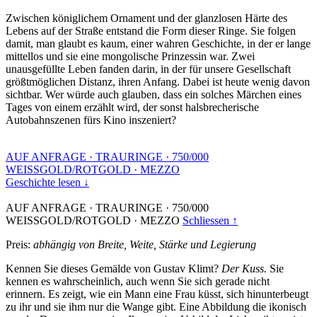
Zwischen königlichem Ornament und der glanzlosen Härte des
Lebens auf der Straße entstand die Form dieser Ringe. Sie folgen
damit, man glaubt es kaum, einer wahren Geschichte, in der er lange
mittellos und sie eine mongolische Prinzessin war. Zwei
unausgefüllte Leben fanden darin, in der für unsere Gesellschaft
größtmöglichen Distanz, ihren Anfang. Dabei ist heute wenig davon
sichtbar. Wer würde auch glauben, dass ein solches Märchen eines
Tages von einem erzählt wird, der sonst halsbrecherische
Autobahnszenen fürs Kino inszeniert?
AUF ANFRAGE
·
TRAURINGE
·
750/000
WEISSGOLD/ROTGOLD
·
MEZZO
Geschichte lesen ↓
AUF ANFRAGE
·
TRAURINGE
·
750/000
WEISSGOLD/ROTGOLD
·
MEZZO
Schliessen ↑
Preis:
abhängig von Breite, Weite, Stärke und Legierung
Kennen Sie dieses Gemälde von Gustav Klimt?
Der Kuss.
Sie
kennen es wahrscheinlich, auch wenn Sie sich gerade nicht
erinnern. Es zeigt, wie ein Mann eine Frau küsst, sich hinunterbeugt
zu ihr und sie ihm nur die Wange gibt. Eine Abbildung die ikonisch