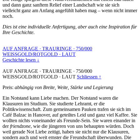
und dann ganz sanftem Relief einer Landschaft wie sie sich
vielleicht ganz am Anfang angefühlt haben mag – wenn nicht immer
noch.
Dies ist eine individuelle Anfertigung, aber auch eine Inspiration für
Ihre Geschichte.
AUF ANFRAGE
·
TRAURINGE
·
750/000
WEISSGOLD/ROTGOLD
·
LAUT
Geschichte lesen ↓
AUF ANFRAGE
·
TRAURINGE
·
750/000
WEISSGOLD/ROTGOLD
·
LAUT
Schliessen ↑
Preis:
abhängig von Breite, Weite, Stärke und Legierung
Ein Notstand kann Liebe machen. Der Notstand waren die
Klausuren im Studium. Sie studierte Lehramt, er die
Politikwissenschaft. Zum gemeinsamen Pauken trafen sie sich im
Café Balzac in Hanover, auf geteiltes Leid und ganz viel Kaffee. Sie
wollten nichts voneinander als Freunde-Sein. Sie waren einander in
der
friendzone
, wie die jüngeren von uns behaupten würden. Doch
weil gerade Not Liebe zeitigt, haben sie nicht nur die Klausuren,
sondern auch und weit ernster die Freundschaft überwunden. Die