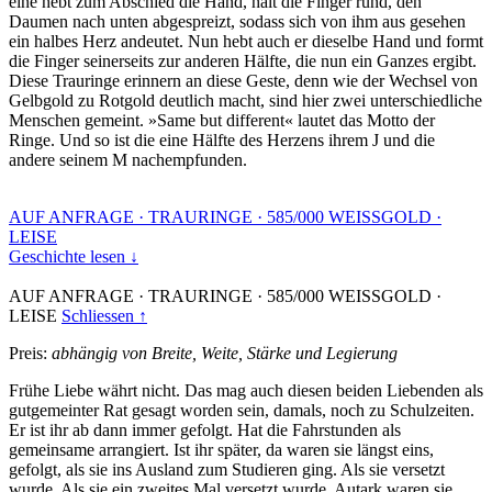
eine hebt zum Abschied die Hand, hält die Finger rund, den
Daumen nach unten abgespreizt, sodass sich von ihm aus gesehen
ein halbes Herz andeutet. Nun hebt auch er dieselbe Hand und formt
die Finger seinerseits zur anderen Hälfte, die nun ein Ganzes ergibt.
Diese Trauringe erinnern an diese Geste, denn wie der Wechsel von
Gelbgold zu Rotgold deutlich macht, sind hier zwei unterschiedliche
Menschen gemeint. »Same but different« lautet das Motto der
Ringe. Und so ist die eine Hälfte des Herzens ihrem J und die
andere seinem M nachempfunden.
AUF ANFRAGE
·
TRAURINGE
·
585/000 WEISSGOLD
·
LEISE
Geschichte lesen ↓
AUF ANFRAGE
·
TRAURINGE
·
585/000 WEISSGOLD
·
LEISE
Schliessen ↑
Preis:
abhängig von Breite, Weite, Stärke und Legierung
Frühe Liebe währt nicht. Das mag auch diesen beiden Liebenden als
gutgemeinter Rat gesagt worden sein, damals, noch zu Schulzeiten.
Er ist ihr ab dann immer gefolgt. Hat die Fahrstunden als
gemeinsame arrangiert. Ist ihr später, da waren sie längst eins,
gefolgt, als sie ins Ausland zum Studieren ging. Als sie versetzt
wurde. Als sie ein zweites Mal versetzt wurde. Autark waren sie