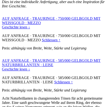
Dies ist eine individuelle Anfertigung, aber auch eine Inspiration für
Ihre Geschichte.
AUF ANFRAGE
·
TRAURINGE
·
750/000 GELBGOLD MIT
WEISSGOLD
·
MEZZO
Geschichte lesen ↓
AUF ANFRAGE
·
TRAURINGE
·
750/000 GELBGOLD MIT
WEISSGOLD
·
MEZZO
Schliessen ↑
Preis:
abhängig von Breite, Weite, Stärke und Legierung
AUF ANFRAGE
·
TRAURINGE
·
585/000 GELBGOLD MIT
NATURBRILLANTEN
·
LEISE
Geschichte lesen ↓
AUF ANFRAGE
·
TRAURINGE
·
585/000 GELBGOLD MIT
NATURBRILLANTEN
·
LEISE
Schliessen ↑
Preis:
abhängig von Breite, Weite, Stärke und Legierung
Acht Naturbrillanten in changierenden Tönen für acht gemeinsame
Jahre. Eine sanft geschwungene Welle auf ihrem Ring, der ebenso
an das
S
seines Vornamens erinnert, wie an die leisen Wellen, die