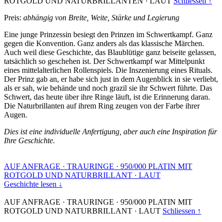
ROTGOLD UND NATURBRILLANTEN
·
LAUT
Schliessen ↑
Preis:
abhängig von Breite, Weite, Stärke und Legierung
Eine junge Prinzessin besiegt den Prinzen im Schwertkampf. Ganz
gegen die Konvention. Ganz anders als das klassische Märchen.
Auch weil diese Geschichte, das Blaublütige ganz beiseite gelassen,
tatsächlich so geschehen ist. Der Schwertkampf war Mittelpunkt
eines mittelalterlichen Rollenspiels. Die Inszenierung eines Rituals.
Der Prinz gab an, er habe sich just in dem Augenblick in sie verliebt,
als er sah, wie behände und noch grazil sie ihr Schwert führte. Das
Schwert, das heute über ihre Ringe läuft, ist die Erinnerung daran.
Die Naturbrillanten auf ihrem Ring zeugen von der Farbe ihrer
Augen.
Dies ist eine individuelle Anfertigung, aber auch eine Inspiration für
Ihre Geschichte.
AUF ANFRAGE
·
TRAURINGE
·
950/000 PLATIN MIT
ROTGOLD UND NATURBRILLANT
·
LAUT
Geschichte lesen ↓
AUF ANFRAGE
·
TRAURINGE
·
950/000 PLATIN MIT
ROTGOLD UND NATURBRILLANT
·
LAUT
Schliessen ↑