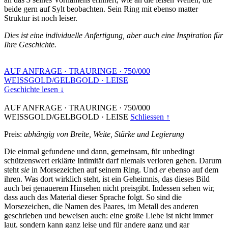
beide gern auf Sylt beobachten. Sein Ring mit ebenso matter
Struktur ist noch leiser.
Dies ist eine individuelle Anfertigung, aber auch eine Inspiration für
Ihre Geschichte.
AUF ANFRAGE
·
TRAURINGE
·
750/000
WEISSGOLD/GELBGOLD
·
LEISE
Geschichte lesen ↓
AUF ANFRAGE
·
TRAURINGE
·
750/000
WEISSGOLD/GELBGOLD
·
LEISE
Schliessen ↑
Preis:
abhängig von Breite, Weite, Stärke und Legierung
Die einmal gefundene und dann, gemeinsam, für unbedingt
schützenswert erklärte Intimität darf niemals verloren gehen. Darum
steht
sie
in Morsezeichen auf seinem Ring. Und
er
ebenso auf dem
ihren. Was dort wirklich steht, ist ein Geheimnis, das dieses Bild
auch bei genauerem Hinsehen nicht preisgibt. Indessen sehen wir,
dass auch das Material dieser Sprache folgt. So sind die
Morsezeichen, die Namen des Paares, im Metall des anderen
geschrieben und beweisen auch: eine große Liebe ist nicht immer
laut, sondern kann ganz leise und für andere ganz und gar