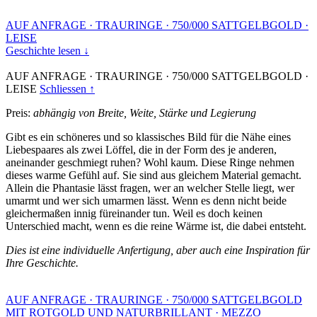
AUF ANFRAGE
·
TRAURINGE
·
750/000 SATTGELBGOLD
·
LEISE
Geschichte lesen ↓
AUF ANFRAGE
·
TRAURINGE
·
750/000 SATTGELBGOLD
·
LEISE
Schliessen ↑
Preis:
abhängig von Breite, Weite, Stärke und Legierung
Gibt es ein schöneres und so klassisches Bild für die Nähe eines
Liebespaares als zwei Löffel, die in der Form des je anderen,
aneinander geschmiegt ruhen? Wohl kaum. Diese Ringe nehmen
dieses warme Gefühl auf. Sie sind aus gleichem Material gemacht.
Allein die Phantasie lässt fragen, wer an welcher Stelle liegt, wer
umarmt und wer sich umarmen lässt. Wenn es denn nicht beide
gleichermaßen innig füreinander tun. Weil es doch keinen
Unterschied macht, wenn es die reine Wärme ist, die dabei entsteht.
Dies ist eine individuelle Anfertigung, aber auch eine Inspiration für
Ihre Geschichte.
AUF ANFRAGE
·
TRAURINGE
·
750/000 SATTGELBGOLD
MIT ROTGOLD UND NATURBRILLANT
·
MEZZO