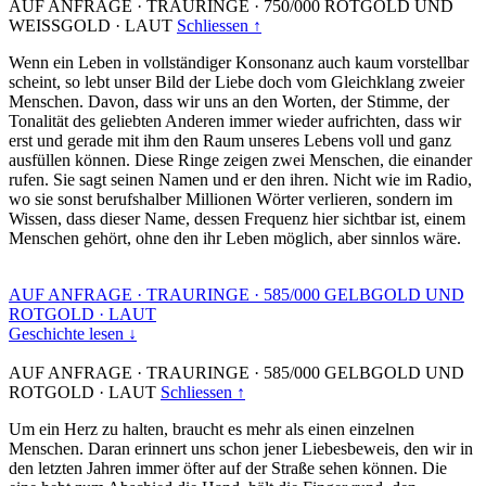
AUF ANFRAGE
·
TRAURINGE
·
750/000 ROTGOLD UND
WEISSGOLD
·
LAUT
Schliessen ↑
Wenn ein Leben in vollständiger Konsonanz auch kaum vorstellbar
scheint, so lebt unser Bild der Liebe doch vom Gleichklang zweier
Menschen. Davon, dass wir uns an den Worten, der Stimme, der
Tonalität des geliebten Anderen immer wieder aufrichten, dass wir
erst und gerade mit ihm den Raum unseres Lebens voll und ganz
ausfüllen können. Diese Ringe zeigen zwei Menschen, die einander
rufen. Sie sagt seinen Namen und er den ihren. Nicht wie im Radio,
wo sie sonst berufshalber Millionen Wörter verlieren, sondern im
Wissen, dass dieser Name, dessen Frequenz hier sichtbar ist, einem
Menschen gehört, ohne den ihr Leben möglich, aber sinnlos wäre.
AUF ANFRAGE
·
TRAURINGE
·
585/000 GELBGOLD UND
ROTGOLD
·
LAUT
Geschichte lesen ↓
AUF ANFRAGE
·
TRAURINGE
·
585/000 GELBGOLD UND
ROTGOLD
·
LAUT
Schliessen ↑
Um ein Herz zu halten, braucht es mehr als einen einzelnen
Menschen. Daran erinnert uns schon jener Liebesbeweis, den wir in
den letzten Jahren immer öfter auf der Straße sehen können. Die