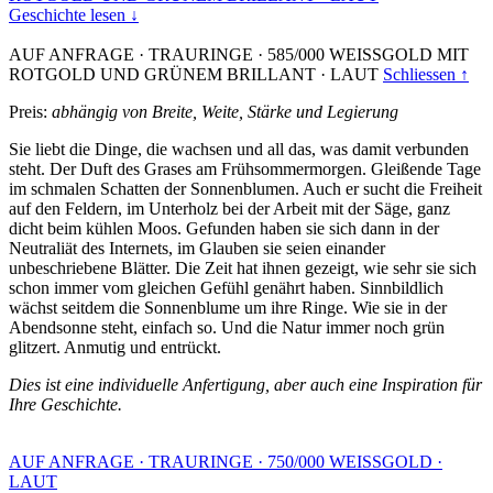
Geschichte lesen ↓
AUF ANFRAGE
·
TRAURINGE
·
585/000 WEISSGOLD MIT
ROTGOLD UND GRÜNEM BRILLANT
·
LAUT
Schliessen ↑
Preis:
abhängig von Breite, Weite, Stärke und Legierung
Sie liebt die Dinge, die wachsen und all das, was damit verbunden
steht. Der Duft des Grases am Frühsommermorgen. Gleißende Tage
im schmalen Schatten der Sonnenblumen. Auch er sucht die Freiheit
auf den Feldern, im Unterholz bei der Arbeit mit der Säge, ganz
dicht beim kühlen Moos. Gefunden haben sie sich dann in der
Neutraliät des Internets, im Glauben sie seien einander
unbeschriebene Blätter. Die Zeit hat ihnen gezeigt, wie sehr sie sich
schon immer vom gleichen Gefühl genährt haben. Sinnbildlich
wächst seitdem die Sonnenblume um ihre Ringe. Wie sie in der
Abendsonne steht, einfach so. Und die Natur immer noch grün
glitzert. Anmutig und entrückt.
Dies ist eine individuelle Anfertigung, aber auch eine Inspiration für
Ihre Geschichte.
AUF ANFRAGE
·
TRAURINGE
·
750/000 WEISSGOLD
·
LAUT