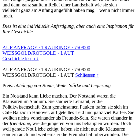
und dann ganz sanftem Relief einer Landschaft wie sie sich
vielleicht ganz am Anfang angefühlt haben mag – wenn nicht immer
noch.
Dies ist eine individuelle Anfertigung, aber auch eine Inspiration für
Ihre Geschichte.
AUF ANFRAGE
·
TRAURINGE
·
750/000
WEISSGOLD/ROTGOLD
·
LAUT
Geschichte lesen ↓
AUF ANFRAGE
·
TRAURINGE
·
750/000
WEISSGOLD/ROTGOLD
·
LAUT
Schliessen ↑
Preis:
abhängig von Breite, Weite, Stärke und Legierung
Ein Notstand kann Liebe machen. Der Notstand waren die
Klausuren im Studium. Sie studierte Lehramt, er die
Politikwissenschaft. Zum gemeinsamen Pauken trafen sie sich im
Café Balzac in Hanover, auf geteiltes Leid und ganz viel Kaffee. Sie
wollten nichts voneinander als Freunde-Sein. Sie waren einander in
der
friendzone
, wie die jüngeren von uns behaupten würden. Doch
weil gerade Not Liebe zeitigt, haben sie nicht nur die Klausuren,
sondern auch und weit ernster die Freundschaft überwunden. Die