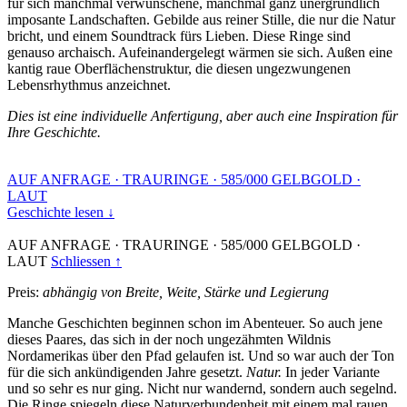
für sich manchmal verwunschene, manchmal ganz unergründlich
imposante Landschaften. Gebilde aus reiner Stille, die nur die Natur
bricht, und einem Soundtrack fürs Lieben. Diese Ringe sind
genauso archaisch. Aufeinandergelegt wärmen sie sich. Außen eine
kantig raue Oberflächenstruktur, die diesen ungezwungenen
Lebensrhythmus anzeichnet.
Dies ist eine individuelle Anfertigung, aber auch eine Inspiration für
Ihre Geschichte.
AUF ANFRAGE
·
TRAURINGE
·
585/000 GELBGOLD
·
LAUT
Geschichte lesen ↓
AUF ANFRAGE
·
TRAURINGE
·
585/000 GELBGOLD
·
LAUT
Schliessen ↑
Preis:
abhängig von Breite, Weite, Stärke und Legierung
Manche Geschichten beginnen schon im Abenteuer. So auch jene
dieses Paares, das sich in der noch ungezähmten Wildnis
Nordamerikas über den Pfad gelaufen ist. Und so war auch der Ton
für die sich ankündigenden Jahre gesetzt.
Natur.
In jeder Variante
und so sehr es nur ging. Nicht nur wandernd, sondern auch segelnd.
Die Ringe spiegeln diese Naturverbundenheit mit einem mal rauen