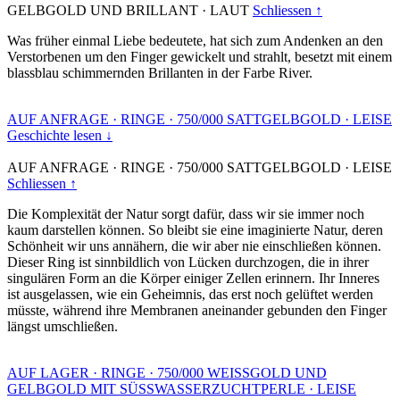
GELBGOLD UND BRILLANT
·
LAUT
Schliessen ↑
Was früher einmal Liebe bedeutete, hat sich zum Andenken an den
Verstorbenen um den Finger gewickelt und strahlt, besetzt mit einem
blassblau schimmernden Brillanten in der Farbe River.
AUF ANFRAGE
·
RINGE
·
750/000 SATTGELBGOLD
·
LEISE
Geschichte lesen ↓
AUF ANFRAGE
·
RINGE
·
750/000 SATTGELBGOLD
·
LEISE
Schliessen ↑
Die Komplexität der Natur sorgt dafür, dass wir sie immer noch
kaum darstellen können. So bleibt sie eine imaginierte Natur, deren
Schönheit wir uns annähern, die wir aber nie einschließen können.
Dieser Ring ist sinnbildlich von Lücken durchzogen, die in ihrer
singulären Form an die Körper einiger Zellen erinnern. Ihr Inneres
ist ausgelassen, wie ein Geheimnis, das erst noch gelüftet werden
müsste, während ihre Membranen aneinander gebunden den Finger
längst umschließen.
AUF LAGER
·
RINGE
·
750/000 WEISSGOLD UND
GELBGOLD MIT SÜSSWASSERZUCHTPERLE
·
LEISE