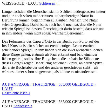
WEISSGOLD
·
LAUT
Schliessen ↑
Lange nachdem die Menschen sich in Städten niedergelassen hatten
und nur noch selten mit der rauen, unbarmherzigen Natur in
Berührung kamen, begann man zu glauben, Mensch und Natur
seien Gegensätze. Dabei ist es auch heute noch so, dass die Natur
wie ein Spiegel ist, dessen Gerechtigkeit darin besteht, dass wir uns
in ihm anders, wenn nicht sogar, wahrhaftig erkennen.
Das Felsmassiv des Capu d‘Orto in der Bucht von Porto auf der
Insel Korsika ist ein solcher unserem heutigen Leben entrückt
scheinender Spiegel. In ihm haben sich die zwei Menschen, denen
diese Ringe gelten, erstmals als Paar erkannt und bald einander
lieben gelernt, sodass ihre Ringe heute die archaische Silhouette
dieses Berges zeigen. Jeder Ring hat einen Gipfel, an deren Spitze
der erste Buchstabe der und des anderen geschrieben steht – als
wäre es immer schon so gewesen, als könnte es nie anders sein.
AUF ANFRAGE
·
TRAURINGE
·
585/000 GELBGOLD
·
LAUT
Geschichte lesen ↓
AUF ANFRAGE
·
TRAURINGE
·
585/000 GELBGOLD
·
LAUT
Schliessen ↑