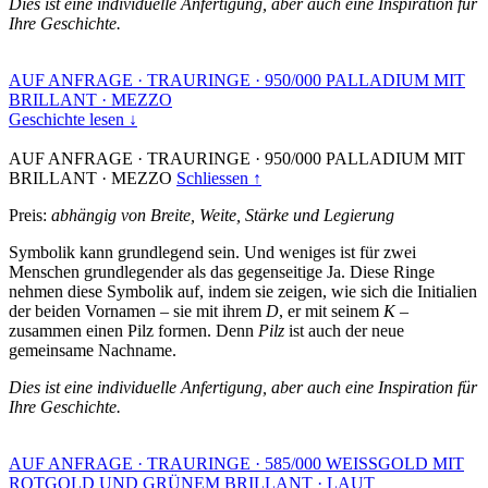
Dies ist eine individuelle Anfertigung, aber auch eine Inspiration für
Ihre Geschichte.
AUF ANFRAGE
·
TRAURINGE
·
950/000 PALLADIUM MIT
BRILLANT
·
MEZZO
Geschichte lesen ↓
AUF ANFRAGE
·
TRAURINGE
·
950/000 PALLADIUM MIT
BRILLANT
·
MEZZO
Schliessen ↑
Preis:
abhängig von Breite, Weite, Stärke und Legierung
Symbolik kann grundlegend sein. Und weniges ist für zwei
Menschen grundlegender als das gegenseitige Ja. Diese Ringe
nehmen diese Symbolik auf, indem sie zeigen, wie sich die Initialien
der beiden Vornamen – sie mit ihrem
D
, er mit seinem
K
–
zusammen einen Pilz formen. Denn
Pilz
ist auch der neue
gemeinsame Nachname.
Dies ist eine individuelle Anfertigung, aber auch eine Inspiration für
Ihre Geschichte.
AUF ANFRAGE
·
TRAURINGE
·
585/000 WEISSGOLD MIT
ROTGOLD UND GRÜNEM BRILLANT
·
LAUT