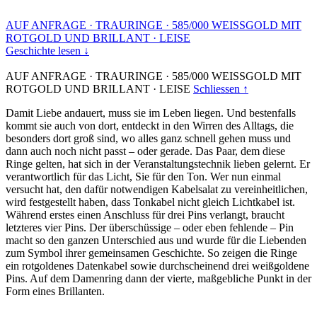
AUF ANFRAGE
·
TRAURINGE
·
585/000 WEISSGOLD MIT
ROTGOLD UND BRILLANT
·
LEISE
Geschichte lesen ↓
AUF ANFRAGE
·
TRAURINGE
·
585/000 WEISSGOLD MIT
ROTGOLD UND BRILLANT
·
LEISE
Schliessen ↑
Damit Liebe andauert, muss sie im Leben liegen. Und bestenfalls
kommt sie auch von dort, entdeckt in den Wirren des Alltags, die
besonders dort groß sind, wo alles ganz schnell gehen muss und
dann auch noch nicht passt – oder gerade. Das Paar, dem diese
Ringe gelten, hat sich in der Veranstaltungstechnik lieben gelernt. Er
verantwortlich für das Licht, Sie für den Ton. Wer nun einmal
versucht hat, den dafür notwendigen Kabelsalat zu vereinheitlichen,
wird festgestellt haben, dass Tonkabel nicht gleich Lichtkabel ist.
Während erstes einen Anschluss für drei Pins verlangt, braucht
letzteres vier Pins. Der überschüssige – oder eben fehlende – Pin
macht so den ganzen Unterschied aus und wurde für die Liebenden
zum Symbol ihrer gemeinsamen Geschichte. So zeigen die Ringe
ein rotgoldenes Datenkabel sowie durchscheinend drei weißgoldene
Pins. Auf dem Damenring dann der vierte, maßgebliche Punkt in der
Form eines Brillanten.