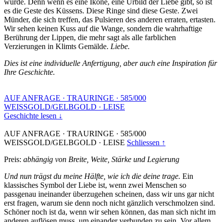
wurde. Denn wenn es eine Ikone, eine Urbild der Liebe gibt, so ist
es die Geste des Küssens. Diese Ringe sind diese Geste. Zwei
Münder, die sich treffen, das Pulsieren des anderen erraten, ertasten.
Wir sehen keinen Kuss auf die Wange, sondern die wahrhaftige
Berührung der Lippen, die mehr sagt als alle farblichen
Verzierungen in Klimts Gemälde.
Liebe.
Dies ist eine individuelle Anfertigung, aber auch eine Inspiration für
Ihre Geschichte.
AUF ANFRAGE
·
TRAURINGE
·
585/000
WEISSGOLD/GELBGOLD
·
LEISE
Geschichte lesen ↓
AUF ANFRAGE
·
TRAURINGE
·
585/000
WEISSGOLD/GELBGOLD
·
LEISE
Schliessen ↑
Preis:
abhängig von Breite, Weite, Stärke und Legierung
Und nun trägst du meine Hälfte, wie ich die deine trage.
Ein
klassisches Symbol der Liebe ist, wenn zwei Menschen so
passgenau ineinander überzugehen scheinen, dass wir uns gar nicht
erst fragen, warum sie denn noch nicht gänzlich verschmolzen sind.
Schöner noch ist da, wenn wir sehen können, das man sich nicht im
anderen auflösen muss, um einander verbunden zu sein. Vor allem,