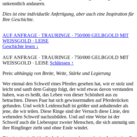
unkenntlich andauern.
Dies ist eine individuelle Anfertigung, aber auch eine Inspiration für
Ihre Geschichte.
AUF ANFRAGE
·
TRAURINGE
·
750/000 GELBGOLD MIT
WEISSGOLD
·
LEISE
Geschichte lesen ↓
AUF ANFRAGE
·
TRAURINGE
·
750/000 GELBGOLD MIT
WEISSGOLD
·
LEISE
Schliessen ↑
Preis:
abhängig von Breite, Weite, Stärke und Legierung
Wer einmal den Schweif eines Pferdes gesehen hat, wie er stolz und
leicht und sanft dem Galopp folgt, der wird etwas davon verstanden
haben, was es heißt, das Leben von dieser Schönheit aus zu
betrachten. Dieses Paar hat sich gewissermaßen auf Pferderücken
gefunden. Und welch Leidenschaft ist größer und anhaltender als
jene, die wir teilen. Diese Ringe sind der Versuch diese Linie, den
wehenden Schweif nachzubilden. Und auf eine Weise ist der
Schweif auch die Liebesspur zweier Menschen, die sich anmutig um
ihre Ringfinger zieht und ohne Ende windet.