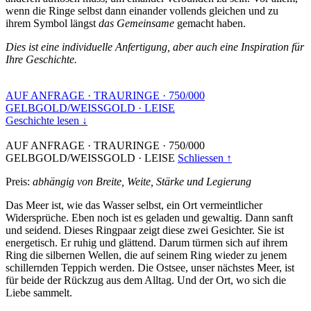
wenn die Ringe selbst dann einander vollends gleichen und zu
ihrem Symbol längst
das Gemeinsame
gemacht haben.
Dies ist eine individuelle Anfertigung, aber auch eine Inspiration für
Ihre Geschichte.
AUF ANFRAGE
·
TRAURINGE
·
750/000
GELBGOLD/WEISSGOLD
·
LEISE
Geschichte lesen ↓
AUF ANFRAGE
·
TRAURINGE
·
750/000
GELBGOLD/WEISSGOLD
·
LEISE
Schliessen ↑
Preis:
abhängig von Breite, Weite, Stärke und Legierung
Das Meer ist, wie das Wasser selbst, ein Ort vermeintlicher
Widersprüche. Eben noch ist es geladen und gewaltig. Dann sanft
und seidend. Dieses Ringpaar zeigt diese zwei Gesichter. Sie ist
energetisch. Er ruhig und glättend. Darum türmen sich auf ihrem
Ring die silbernen Wellen, die auf seinem Ring wieder zu jenem
schillernden Teppich werden. Die Ostsee, unser nächstes Meer, ist
für beide der Rückzug aus dem Alltag. Und der Ort, wo sich die
Liebe sammelt.