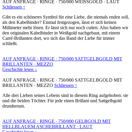
AUF ANFRAGE
·
RINGE
·
750/000 WEISSGOLD
·
LAUT
Schliessen ↑
Gibt es ein schöneres Symbol für eine Liebe, die niemals enden soll,
als den Kabelbinder? Einmal festgezogen, lässt er sich keinen
Millimeter mehr lösen. Er lässt sich nur noch cutten. Also haben wir
den originalen Kabelbinder in Weißgold nachgebaut, mit einem
Carré-Brillanten dort, wo sich das Band der Liebe für immer
schließt.
AUF ANFRAGE
·
RINGE
·
750/000 SATTGELBGOLD MIT
BRILLANTEN
·
MEZZO
Geschichte lesen ↓
AUF ANFRAGE
·
RINGE
·
750/000 SATTGELBGOLD MIT
BRILLANTEN
·
MEZZO
Schliessen ↑
Alle drei Lieben seines Lebens sind in diesem Ring aufgehoben: sie
und die beiden Töchter. Für jede einen Brillant und Sattgelbgold
drumherum.
AUF ANFRAGE
·
RINGE
·
750/000 GELBGOLD MIT
HELLBLAUEM ASCHEBRILLANT
·
LAUT
Geschichte lesen ↓