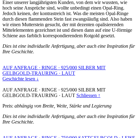
Einer unserer langjährigsten Kunden, von dem wir wussten, wie
hoch seine Ansprüche sind, wollte unbedingt einen Opal-Ring.
Jedoch keinen, der kontrastreich ist. Was die meisten Opal-Ringe
durch diesen flammenden Stein fast zwangsläufig sind. Also haben
wir einen Mutterstein gesucht, der mit dezenten opalisierenden
Mittelelementen gezeichnet ist und diesen dann auf eine U-förmige
Schiene aus farblich korrespondierendem Rotgold gesetzt.
Dies ist eine individuelle Anfertigung, aber auch eine Inspiration für
Ihre Geschichte.
AUF ANFRAGE
·
RINGE
·
925/000 SILBER MIT
GELBGOLD-TRAURING
·
LAUT
Geschichte lesen ↓
AUF ANFRAGE
·
RINGE
·
925/000 SILBER MIT
GELBGOLD-TRAURING
·
LAUT
Schliessen ↑
Preis:
abhängig von Breite, Weite, Stärke und Legierung
Dies ist eine individuelle Anfertigung, aber auch eine Inspiration für
Ihre Geschichte.
AUF ANFRAGE
·
RINGE
·
750/000 SATTGELBGOLD
·
LEISE