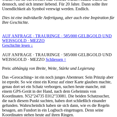
dennoch, und sich immer liebend. Für 20 Jahre. Dann sollte ihre
Unendlichkeit als Symbol verewigt werden. Endlich.
Dies ist eine individuelle Anfertigung, aber auch eine Inspiration für
Ihre Geschichte.
AUF ANFRAGE
·
TRAURINGE
·
585/000 GELBGOLD UND
WEISSGOLD
·
MEZZO
Geschichte lesen ↓
AUF ANFRAGE
·
TRAURINGE
·
585/000 GELBGOLD UND
WEISSGOLD
·
MEZZO
Schliessen ↑
Preis:
abhängig von Breite, Weite, Stärke und Legierung
Das »Geocaching« ist ein noch junges Abenteuer. Sein Prinzip aber
ist erprobt. So wie einst ein Kreuz auf einer Karte glauben machte,
genau dort sei ein Schatz verborgen, suchen heute manche, mit
einem GPS-Gerät in der Hand, nach dem Geheimnis von
Koordinaten. N52°24735 E012°33081. Die beiden Schatzsucher,
die nach diesem Punkt suchten, haben dort schließlich einander
gefunden. Wahrscheinlich haben sie sich dann, wie es die Regeln
besagen, am Fundort in ein Logbuch eingetragen. Denn seine
Koordinaten stehen heute auf ihren Ringen.