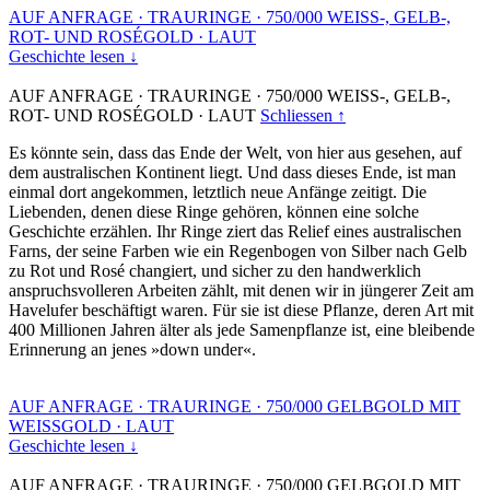
AUF ANFRAGE
·
TRAURINGE
·
750/000 WEISS-, GELB-,
ROT- UND ROSÉGOLD
·
LAUT
Geschichte lesen ↓
AUF ANFRAGE
·
TRAURINGE
·
750/000 WEISS-, GELB-,
ROT- UND ROSÉGOLD
·
LAUT
Schliessen ↑
Es könnte sein, dass das Ende der Welt, von hier aus gesehen, auf
dem australischen Kontinent liegt. Und dass dieses Ende, ist man
einmal dort angekommen, letztlich neue Anfänge zeitigt. Die
Liebenden, denen diese Ringe gehören, können eine solche
Geschichte erzählen. Ihr Ringe ziert das Relief eines australischen
Farns, der seine Farben wie ein Regenbogen von Silber nach Gelb
zu Rot und Rosé changiert, und sicher zu den handwerklich
anspruchsvolleren Arbeiten zählt, mit denen wir in jüngerer Zeit am
Havelufer beschäftigt waren. Für sie ist diese Pflanze, deren Art mit
400 Millionen Jahren älter als jede Samenpflanze ist, eine bleibende
Erinnerung an jenes »down under«.
AUF ANFRAGE
·
TRAURINGE
·
750/000 GELBGOLD MIT
WEISSGOLD
·
LAUT
Geschichte lesen ↓
AUF ANFRAGE
·
TRAURINGE
·
750/000 GELBGOLD MIT