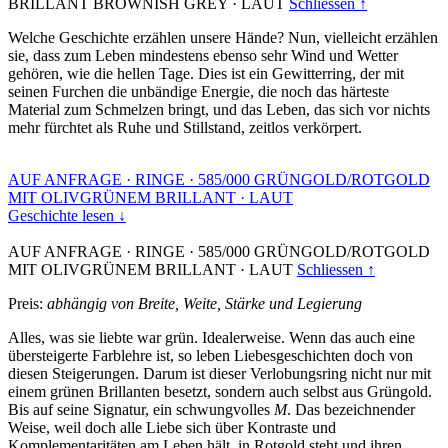
BRILLANT BROWNISH GREY
·
LAUT
Schliessen ↑
Welche Geschichte erzählen unsere Hände? Nun, vielleicht erzählen
sie, dass zum Leben mindestens ebenso sehr Wind und Wetter
gehören, wie die hellen Tage. Dies ist ein Gewitterring, der mit
seinen Furchen die unbändige Energie, die noch das härteste
Material zum Schmelzen bringt, und das Leben, das sich vor nichts
mehr fürchtet als Ruhe und Stillstand, zeitlos verkörpert.
AUF ANFRAGE
·
RINGE
·
585/000 GRÜNGOLD/ROTGOLD
MIT OLIVGRÜNEM BRILLANT
·
LAUT
Geschichte lesen ↓
AUF ANFRAGE
·
RINGE
·
585/000 GRÜNGOLD/ROTGOLD
MIT OLIVGRÜNEM BRILLANT
·
LAUT
Schliessen ↑
Preis:
abhängig von Breite, Weite, Stärke und Legierung
Alles, was sie liebte war grün. Idealerweise. Wenn das auch eine
übersteigerte Farblehre ist, so leben Liebesgeschichten doch von
diesen Steigerungen. Darum ist dieser Verlobungsring nicht nur mit
einem grünen Brillanten besetzt, sondern auch selbst aus Grüngold.
Bis auf seine Signatur, ein schwungvolles
M
. Das bezeichnender
Weise, weil doch alle Liebe sich über Kontraste und
Komplementaritäten am Leben hält, in Rotgold steht und ihren