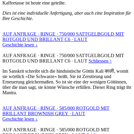
Kaffeetasse ist heute eine geteilte.
Dies ist eine individuelle Anfertigung, aber auch eine Inspiration für
Ihre Geschichte.
AUF ANFRAGE
·
RINGE
·
750/000 SATTGELBGOLD MIT
ROTGOLD UND BRILLANT C6
·
LAUT
Geschichte lesen ↓
AUF ANFRAGE
·
RINGE
·
750/000 SATTGELBGOLD MIT
ROTGOLD UND BRILLANT C6
·
LAUT
Schliessen ↑
Im Sanskrit schreibt sich die hinduistische Göttin Kali काली, womit
sie wörtlich »Die Schwarze« heißt. Sie ist Zerstörung und
Erneuerung gleichermaßen. So ist sie eine der wenigen Göttinnen,
über die man sagt, sie könne Wünsche erfüllen. Dieser Ring trägt ihr
Mantra.
AUF ANFRAGE
·
RINGE
·
585/000 ROTGOLD MIT
BRILLANT BROWNISH GREY
·
LAUT
Geschichte lesen ↓
AUF ANFRAGE
·
RINGE
·
585/000 ROTGOLD MIT