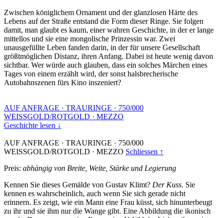
Zwischen königlichem Ornament und der glanzlosen Härte des
Lebens auf der Straße entstand die Form dieser Ringe. Sie folgen
damit, man glaubt es kaum, einer wahren Geschichte, in der er lange
mittellos und sie eine mongolische Prinzessin war. Zwei
unausgefüllte Leben fanden darin, in der für unsere Gesellschaft
größtmöglichen Distanz, ihren Anfang. Dabei ist heute wenig davon
sichtbar. Wer würde auch glauben, dass ein solches Märchen eines
Tages von einem erzählt wird, der sonst halsbrecherische
Autobahnszenen fürs Kino inszeniert?
AUF ANFRAGE
·
TRAURINGE
·
750/000
WEISSGOLD/ROTGOLD
·
MEZZO
Geschichte lesen ↓
AUF ANFRAGE
·
TRAURINGE
·
750/000
WEISSGOLD/ROTGOLD
·
MEZZO
Schliessen ↑
Preis:
abhängig von Breite, Weite, Stärke und Legierung
Kennen Sie dieses Gemälde von Gustav Klimt?
Der Kuss.
Sie
kennen es wahrscheinlich, auch wenn Sie sich gerade nicht
erinnern. Es zeigt, wie ein Mann eine Frau küsst, sich hinunterbeugt
zu ihr und sie ihm nur die Wange gibt. Eine Abbildung die ikonisch