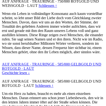
AUF ANFRAGE
·
TRAURINGE
·
750/000 ROTGOLD UND
WEISSGOLD
·
LAUT
Schliessen ↑
Wenn ein Leben in vollständiger Konsonanz auch kaum vorstellbar
scheint, so lebt unser Bild der Liebe doch vom Gleichklang zweier
Menschen. Davon, dass wir uns an den Worten, der Stimme, der
Tonalität des geliebten Anderen immer wieder aufrichten, dass wir
erst und gerade mit ihm den Raum unseres Lebens voll und ganz
ausfüllen können. Diese Ringe zeigen zwei Menschen, die einander
rufen. Sie sagt seinen Namen und er den ihren. Nicht wie im Radio,
wo sie sonst berufshalber Millionen Wörter verlieren, sondern im
Wissen, dass dieser Name, dessen Frequenz hier sichtbar ist, einem
Menschen gehört, ohne den ihr Leben möglich, aber sinnlos wäre.
AUF ANFRAGE
·
TRAURINGE
·
585/000 GELBGOLD UND
ROTGOLD
·
LAUT
Geschichte lesen ↓
AUF ANFRAGE
·
TRAURINGE
·
585/000 GELBGOLD UND
ROTGOLD
·
LAUT
Schliessen ↑
Um ein Herz zu halten, braucht es mehr als einen einzelnen
Menschen. Daran erinnert uns schon jener Liebesbeweis, den wir in
den letzten Jahren immer öfter auf der Straße sehen können. Die