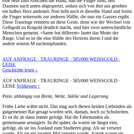
eine hebt zum Abschied die Hand, hält die Finger rund, den
Daumen nach unten abgespreizt, sodass sich von ihm aus gesehen
ein halbes Herz andeutet. Nun hebt auch er dieselbe Hand und formt
die Finger seinerseits zur anderen Hälfte, die nun ein Ganzes ergibt.
Diese Trauringe erinnern an diese Geste, denn wie der Wechsel von
Gelbgold zu Rotgold deutlich macht, sind hier zwei unterschiedliche
Menschen gemeint. »Same but different« lautet das Motto der
Ringe. Und so ist die eine Hälfte des Herzens ihrem J und die
andere seinem M nachempfunden.
AUF ANFRAGE
·
TRAURINGE
·
585/000 WEISSGOLD
·
LEISE
Geschichte lesen ↓
AUF ANFRAGE
·
TRAURINGE
·
585/000 WEISSGOLD
·
LEISE
Schliessen ↑
Preis:
abhängig von Breite, Weite, Stärke und Legierung
Frühe Liebe währt nicht. Das mag auch diesen beiden Liebenden als
gutgemeinter Rat gesagt worden sein, damals, noch zu Schulzeiten.
Er ist ihr ab dann immer gefolgt. Hat die Fahrstunden als
gemeinsame arrangiert. Ist ihr später, da waren sie längst eins,
gefolgt, als sie ins Ausland zum Studieren ging. Als sie versetzt
wurde. Als sie ein zweites Mal versetzt wurde. Autark waren sie