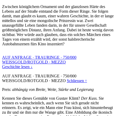
Zwischen königlichem Ornament und der glanzlosen Härte des
Lebens auf der Straße entstand die Form dieser Ringe. Sie folgen
damit, man glaubt es kaum, einer wahren Geschichte, in der er lange
mittellos und sie eine mongolische Prinzessin war. Zwei
unausgefüllte Leben fanden darin, in der für unsere Gesellschaft
größtmöglichen Distanz, ihren Anfang. Dabei ist heute wenig davon
sichtbar. Wer würde auch glauben, dass ein solches Märchen eines
Tages von einem erzählt wird, der sonst halsbrecherische
Autobahnszenen fürs Kino inszeniert?
AUF ANFRAGE
·
TRAURINGE
·
750/000
WEISSGOLD/ROTGOLD
·
MEZZO
Geschichte lesen ↓
AUF ANFRAGE
·
TRAURINGE
·
750/000
WEISSGOLD/ROTGOLD
·
MEZZO
Schliessen ↑
Preis:
abhängig von Breite, Weite, Stärke und Legierung
Kennen Sie dieses Gemälde von Gustav Klimt?
Der Kuss.
Sie
kennen es wahrscheinlich, auch wenn Sie sich gerade nicht
erinnern. Es zeigt, wie ein Mann eine Frau küsst, sich hinunterbeugt
zu ihr und sie ihm nur die Wange gibt. Eine Abbildung die ikonisch