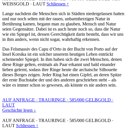
WEISSGOLD
·
LAUT
Schliessen ↑
Lange nachdem die Menschen sich in Städten niedergelassen hatten
und nur noch selten mit der rauen, unbarmherzigen Natur in
Berührung kamen, begann man zu glauben, Mensch und Natur
seien Gegensätze. Dabei ist es auch heute noch so, dass die Natur
wie ein Spiegel ist, dessen Gerechtigkeit darin besteht, dass wir uns
in ihm anders, wenn nicht sogar, wahrhaftig erkennen.
Das Felsmassiv des Capu d‘Orto in der Bucht von Porto auf der
Insel Korsika ist ein solcher unserem heutigen Leben entrückt
scheinender Spiegel. In ihm haben sich die zwei Menschen, denen
diese Ringe gelten, erstmals als Paar erkannt und bald einander
lieben gelernt, sodass ihre Ringe heute die archaische Silhouette
dieses Berges zeigen. Jeder Ring hat einen Gipfel, an deren Spitze
der erste Buchstabe der und des anderen geschrieben steht – als
wäre es immer schon so gewesen, als könnte es nie anders sein.
AUF ANFRAGE
·
TRAURINGE
·
585/000 GELBGOLD
·
LAUT
Geschichte lesen ↓
AUF ANFRAGE
·
TRAURINGE
·
585/000 GELBGOLD
·
LAUT
Schliessen ↑