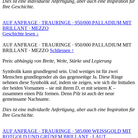
Dies ist eine individuelle Anfertigung, aber auch eine Inspiration für
Ihre Geschichte.
AUF ANFRAGE
·
TRAURINGE
·
950/000 PALLADIUM MIT
BRILLANT
·
MEZZO
Geschichte lesen ↓
AUF ANFRAGE
·
TRAURINGE
·
950/000 PALLADIUM MIT
BRILLANT
·
MEZZO
Schliessen ↑
Preis:
abhängig von Breite, Weite, Stärke und Legierung
Symbolik kann grundlegend sein. Und weniges ist für zwei
Menschen grundlegender als das gegenseitige Ja. Diese Ringe
nehmen diese Symbolik auf, indem sie zeigen, wie sich die Initialien
der beiden Vornamen – sie mit ihrem
D
, er mit seinem
K
–
zusammen einen Pilz formen. Denn
Pilz
ist auch der neue
gemeinsame Nachname.
Dies ist eine individuelle Anfertigung, aber auch eine Inspiration für
Ihre Geschichte.
AUF ANFRAGE
·
TRAURINGE
·
585/000 WEISSGOLD MIT
ROTGOLD UND GRÜNEM BRILLANT
·
LAUT