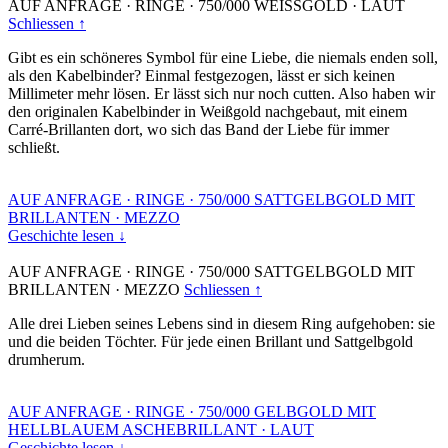
AUF ANFRAGE
·
RINGE
·
750/000 WEISSGOLD
·
LAUT
Schliessen ↑
Gibt es ein schöneres Symbol für eine Liebe, die niemals enden soll,
als den Kabelbinder? Einmal festgezogen, lässt er sich keinen
Millimeter mehr lösen. Er lässt sich nur noch cutten. Also haben wir
den originalen Kabelbinder in Weißgold nachgebaut, mit einem
Carré-Brillanten dort, wo sich das Band der Liebe für immer
schließt.
AUF ANFRAGE
·
RINGE
·
750/000 SATTGELBGOLD MIT
BRILLANTEN
·
MEZZO
Geschichte lesen ↓
AUF ANFRAGE
·
RINGE
·
750/000 SATTGELBGOLD MIT
BRILLANTEN
·
MEZZO
Schliessen ↑
Alle drei Lieben seines Lebens sind in diesem Ring aufgehoben: sie
und die beiden Töchter. Für jede einen Brillant und Sattgelbgold
drumherum.
AUF ANFRAGE
·
RINGE
·
750/000 GELBGOLD MIT
HELLBLAUEM ASCHEBRILLANT
·
LAUT
Geschichte lesen ↓