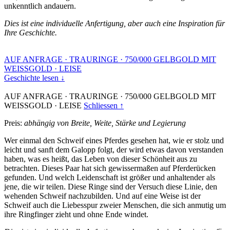
unkenntlich andauern.
Dies ist eine individuelle Anfertigung, aber auch eine Inspiration für
Ihre Geschichte.
AUF ANFRAGE
·
TRAURINGE
·
750/000 GELBGOLD MIT
WEISSGOLD
·
LEISE
Geschichte lesen ↓
AUF ANFRAGE
·
TRAURINGE
·
750/000 GELBGOLD MIT
WEISSGOLD
·
LEISE
Schliessen ↑
Preis:
abhängig von Breite, Weite, Stärke und Legierung
Wer einmal den Schweif eines Pferdes gesehen hat, wie er stolz und
leicht und sanft dem Galopp folgt, der wird etwas davon verstanden
haben, was es heißt, das Leben von dieser Schönheit aus zu
betrachten. Dieses Paar hat sich gewissermaßen auf Pferderücken
gefunden. Und welch Leidenschaft ist größer und anhaltender als
jene, die wir teilen. Diese Ringe sind der Versuch diese Linie, den
wehenden Schweif nachzubilden. Und auf eine Weise ist der
Schweif auch die Liebesspur zweier Menschen, die sich anmutig um
ihre Ringfinger zieht und ohne Ende windet.