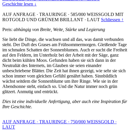
Geschichte lesen ↓
AUF ANFRAGE
·
TRAURINGE
·
585/000 WEISSGOLD MIT
ROTGOLD UND GRÜNEM BRILLANT
·
LAUT
Schliessen ↑
Preis:
abhängig von Breite, Weite, Stärke und Legierung
Sie liebt die Dinge, die wachsen und all das, was damit verbunden
steht. Der Duft des Grases am Frühsommermorgen. Gleißende Tage
im schmalen Schatten der Sonnenblumen. Auch er sucht die Freiheit
auf den Feldern, im Unterholz bei der Arbeit mit der Säge, ganz
dicht beim kühlen Moos. Gefunden haben sie sich dann in der
Neutraliät des Internets, im Glauben sie seien einander
unbeschriebene Blätter. Die Zeit hat ihnen gezeigt, wie sehr sie sich
schon immer vom gleichen Gefühl genährt haben. Sinnbildlich
wächst seitdem die Sonnenblume um ihre Ringe. Wie sie in der
Abendsonne steht, einfach so. Und die Natur immer noch grün
glitzert. Anmutig und entrückt.
Dies ist eine individuelle Anfertigung, aber auch eine Inspiration für
Ihre Geschichte.
AUF ANFRAGE
·
TRAURINGE
·
750/000 WEISSGOLD
·
LAUT