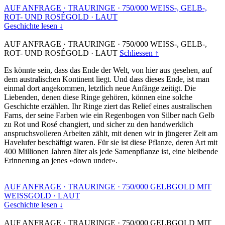
AUF ANFRAGE
·
TRAURINGE
·
750/000 WEISS-, GELB-,
ROT- UND ROSÉGOLD
·
LAUT
Geschichte lesen ↓
AUF ANFRAGE
·
TRAURINGE
·
750/000 WEISS-, GELB-,
ROT- UND ROSÉGOLD
·
LAUT
Schliessen ↑
Es könnte sein, dass das Ende der Welt, von hier aus gesehen, auf
dem australischen Kontinent liegt. Und dass dieses Ende, ist man
einmal dort angekommen, letztlich neue Anfänge zeitigt. Die
Liebenden, denen diese Ringe gehören, können eine solche
Geschichte erzählen. Ihr Ringe ziert das Relief eines australischen
Farns, der seine Farben wie ein Regenbogen von Silber nach Gelb
zu Rot und Rosé changiert, und sicher zu den handwerklich
anspruchsvolleren Arbeiten zählt, mit denen wir in jüngerer Zeit am
Havelufer beschäftigt waren. Für sie ist diese Pflanze, deren Art mit
400 Millionen Jahren älter als jede Samenpflanze ist, eine bleibende
Erinnerung an jenes »down under«.
AUF ANFRAGE
·
TRAURINGE
·
750/000 GELBGOLD MIT
WEISSGOLD
·
LAUT
Geschichte lesen ↓
AUF ANFRAGE
·
TRAURINGE
·
750/000 GELBGOLD MIT