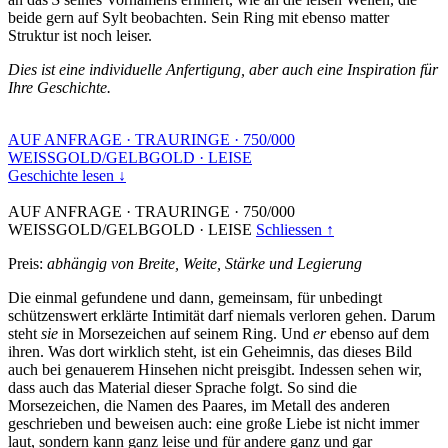
beide gern auf Sylt beobachten. Sein Ring mit ebenso matter
Struktur ist noch leiser.
Dies ist eine individuelle Anfertigung, aber auch eine Inspiration für
Ihre Geschichte.
AUF ANFRAGE
·
TRAURINGE
·
750/000
WEISSGOLD/GELBGOLD
·
LEISE
Geschichte lesen ↓
AUF ANFRAGE
·
TRAURINGE
·
750/000
WEISSGOLD/GELBGOLD
·
LEISE
Schliessen ↑
Preis:
abhängig von Breite, Weite, Stärke und Legierung
Die einmal gefundene und dann, gemeinsam, für unbedingt
schützenswert erklärte Intimität darf niemals verloren gehen. Darum
steht
sie
in Morsezeichen auf seinem Ring. Und
er
ebenso auf dem
ihren. Was dort wirklich steht, ist ein Geheimnis, das dieses Bild
auch bei genauerem Hinsehen nicht preisgibt. Indessen sehen wir,
dass auch das Material dieser Sprache folgt. So sind die
Morsezeichen, die Namen des Paares, im Metall des anderen
geschrieben und beweisen auch: eine große Liebe ist nicht immer
laut, sondern kann ganz leise und für andere ganz und gar