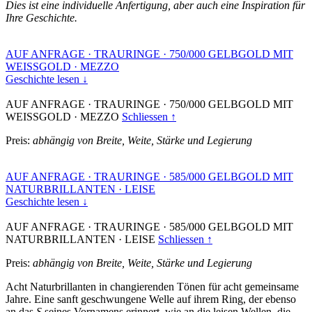
Dies ist eine individuelle Anfertigung, aber auch eine Inspiration für
Ihre Geschichte.
AUF ANFRAGE
·
TRAURINGE
·
750/000 GELBGOLD MIT
WEISSGOLD
·
MEZZO
Geschichte lesen ↓
AUF ANFRAGE
·
TRAURINGE
·
750/000 GELBGOLD MIT
WEISSGOLD
·
MEZZO
Schliessen ↑
Preis:
abhängig von Breite, Weite, Stärke und Legierung
AUF ANFRAGE
·
TRAURINGE
·
585/000 GELBGOLD MIT
NATURBRILLANTEN
·
LEISE
Geschichte lesen ↓
AUF ANFRAGE
·
TRAURINGE
·
585/000 GELBGOLD MIT
NATURBRILLANTEN
·
LEISE
Schliessen ↑
Preis:
abhängig von Breite, Weite, Stärke und Legierung
Acht Naturbrillanten in changierenden Tönen für acht gemeinsame
Jahre. Eine sanft geschwungene Welle auf ihrem Ring, der ebenso
an das
S
seines Vornamens erinnert, wie an die leisen Wellen, die