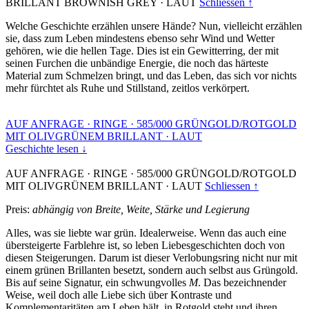
BRILLANT BROWNISH GREY
·
LAUT
Schliessen ↑
Welche Geschichte erzählen unsere Hände? Nun, vielleicht erzählen
sie, dass zum Leben mindestens ebenso sehr Wind und Wetter
gehören, wie die hellen Tage. Dies ist ein Gewitterring, der mit
seinen Furchen die unbändige Energie, die noch das härteste
Material zum Schmelzen bringt, und das Leben, das sich vor nichts
mehr fürchtet als Ruhe und Stillstand, zeitlos verkörpert.
AUF ANFRAGE
·
RINGE
·
585/000 GRÜNGOLD/ROTGOLD
MIT OLIVGRÜNEM BRILLANT
·
LAUT
Geschichte lesen ↓
AUF ANFRAGE
·
RINGE
·
585/000 GRÜNGOLD/ROTGOLD
MIT OLIVGRÜNEM BRILLANT
·
LAUT
Schliessen ↑
Preis:
abhängig von Breite, Weite, Stärke und Legierung
Alles, was sie liebte war grün. Idealerweise. Wenn das auch eine
übersteigerte Farblehre ist, so leben Liebesgeschichten doch von
diesen Steigerungen. Darum ist dieser Verlobungsring nicht nur mit
einem grünen Brillanten besetzt, sondern auch selbst aus Grüngold.
Bis auf seine Signatur, ein schwungvolles
M
. Das bezeichnender
Weise, weil doch alle Liebe sich über Kontraste und
Komplementaritäten am Leben hält, in Rotgold steht und ihren