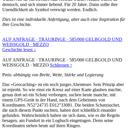
dennoch, und sich immer liebend. Für 20 Jahre. Dann sollte ihre
Unendlichkeit als Symbol verewigt werden. Endlich.
Dies ist eine individuelle Anfertigung, aber auch eine Inspiration für
Ihre Geschichte.
AUF ANFRAGE
·
TRAURINGE
·
585/000 GELBGOLD UND
WEISSGOLD
·
MEZZO
Geschichte lesen ↓
AUF ANFRAGE
·
TRAURINGE
·
585/000 GELBGOLD UND
WEISSGOLD
·
MEZZO
Schliessen ↑
Preis:
abhängig von Breite, Weite, Stärke und Legierung
Das »Geocaching« ist ein noch junges Abenteuer. Sein Prinzip aber
ist erprobt. So wie einst ein Kreuz auf einer Karte glauben machte,
genau dort sei ein Schatz verborgen, suchen heute manche, mit
einem GPS-Gerät in der Hand, nach dem Geheimnis von
Koordinaten. N52°24735 E012°33081. Die beiden Schatzsucher,
die nach diesem Punkt suchten, haben dort schließlich einander
gefunden. Wahrscheinlich haben sie sich dann, wie es die Regeln
besagen, am Fundort in ein Logbuch eingetragen. Denn seine
Koordinaten stehen heute auf ihren Ringen.