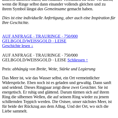
wenn die Ringe selbst dann einander vollends gleichen und zu
ihrem Symbol längst
das Gemeinsame
gemacht haben.
Dies ist eine individuelle Anfertigung, aber auch eine Inspiration für
Ihre Geschichte.
AUF ANFRAGE
·
TRAURINGE
·
750/000
GELBGOLD/WEISSGOLD
·
LEISE
Geschichte lesen ↓
AUF ANFRAGE
·
TRAURINGE
·
750/000
GELBGOLD/WEISSGOLD
·
LEISE
Schliessen ↑
Preis:
abhängig von Breite, Weite, Stärke und Legierung
Das Meer ist, wie das Wasser selbst, ein Ort vermeintlicher
Widersprüche. Eben noch ist es geladen und gewaltig. Dann sanft
und seidend. Dieses Ringpaar zeigt diese zwei Gesichter. Sie ist
energetisch. Er ruhig und glättend. Darum türmen sich auf ihrem
Ring die silbernen Wellen, die auf seinem Ring wieder zu jenem
schillernden Teppich werden. Die Ostsee, unser nächstes Meer, ist
für beide der Rückzug aus dem Alltag. Und der Ort, wo sich die
Liebe sammelt.