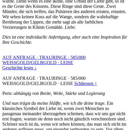
wurde. Denn wenn es eine Ikone, eine Urbild der Liebe gibt, so ist
es die Geste des Küssens. Diese Ringe sind diese Geste. Zwei
Münder, die sich treffen, das Pulsieren des anderen erraten, ertasten.
Wir sehen keinen Kuss auf die Wange, sondern die wahrhaftige
Berührung der Lippen, die mehr sagt als alle farblichen
Verzierungen in Klimts Gemälde.
Liebe.
Dies ist eine individuelle Anfertigung, aber auch eine Inspiration für
Ihre Geschichte.
AUF ANFRAGE
·
TRAURINGE
·
585/000
WEISSGOLD/GELBGOLD
·
LEISE
Geschichte lesen ↓
AUF ANFRAGE
·
TRAURINGE
·
585/000
WEISSGOLD/GELBGOLD
·
LEISE
Schliessen ↑
Preis:
abhängig von Breite, Weite, Stärke und Legierung
Und nun trägst du meine Hälfte, wie ich die deine trage.
Ein
klassisches Symbol der Liebe ist, wenn zwei Menschen so
passgenau ineinander überzugehen scheinen, dass wir uns gar nicht
erst fragen, warum sie denn noch nicht gänzlich verschmolzen sind.
Schöner noch ist da, wenn wir sehen können, das man sich nicht im
anderen auflösen muss, um einander verbunden zu sein. Vor allem,