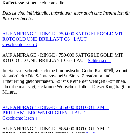
Kaffeetasse ist heute eine geteilte.
Dies ist eine individuelle Anfertigung, aber auch eine Inspiration für
Ihre Geschichte.
AUF ANFRAGE
·
RINGE
·
750/000 SATTGELBGOLD MIT
ROTGOLD UND BRILLANT C6
·
LAUT
Geschichte lesen ↓
AUF ANFRAGE
·
RINGE
·
750/000 SATTGELBGOLD MIT
ROTGOLD UND BRILLANT C6
·
LAUT
Schliessen ↑
Im Sanskrit schreibt sich die hinduistische Göttin Kali काली, womit
sie wörtlich »Die Schwarze« heißt. Sie ist Zerstörung und
Erneuerung gleichermaßen. So ist sie eine der wenigen Göttinnen,
über die man sagt, sie könne Wünsche erfüllen. Dieser Ring trägt ihr
Mantra.
AUF ANFRAGE
·
RINGE
·
585/000 ROTGOLD MIT
BRILLANT BROWNISH GREY
·
LAUT
Geschichte lesen ↓
AUF ANFRAGE
·
RINGE
·
585/000 ROTGOLD MIT