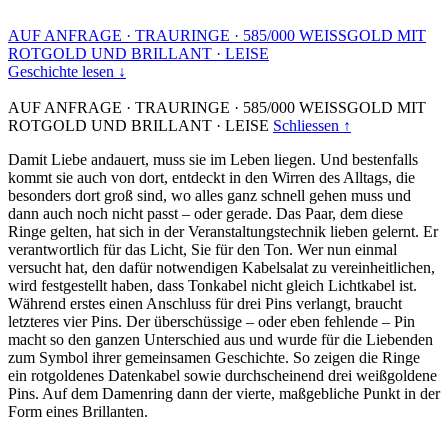
AUF ANFRAGE
·
TRAURINGE
·
585/000 WEISSGOLD MIT
ROTGOLD UND BRILLANT
·
LEISE
Geschichte lesen ↓
AUF ANFRAGE
·
TRAURINGE
·
585/000 WEISSGOLD MIT
ROTGOLD UND BRILLANT
·
LEISE
Schliessen ↑
Damit Liebe andauert, muss sie im Leben liegen. Und bestenfalls
kommt sie auch von dort, entdeckt in den Wirren des Alltags, die
besonders dort groß sind, wo alles ganz schnell gehen muss und
dann auch noch nicht passt – oder gerade. Das Paar, dem diese
Ringe gelten, hat sich in der Veranstaltungstechnik lieben gelernt. Er
verantwortlich für das Licht, Sie für den Ton. Wer nun einmal
versucht hat, den dafür notwendigen Kabelsalat zu vereinheitlichen,
wird festgestellt haben, dass Tonkabel nicht gleich Lichtkabel ist.
Während erstes einen Anschluss für drei Pins verlangt, braucht
letzteres vier Pins. Der überschüssige – oder eben fehlende – Pin
macht so den ganzen Unterschied aus und wurde für die Liebenden
zum Symbol ihrer gemeinsamen Geschichte. So zeigen die Ringe
ein rotgoldenes Datenkabel sowie durchscheinend drei weißgoldene
Pins. Auf dem Damenring dann der vierte, maßgebliche Punkt in der
Form eines Brillanten.