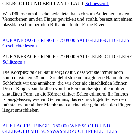
GELBGOLD UND BRILLANT
·
LAUT
Schliessen ↑
Was früher einmal Liebe bedeutete, hat sich zum Andenken an den
Verstorbenen um den Finger gewickelt und strahlt, besetzt mit einem
blassblau schimmernden Brillanten in der Farbe River.
AUF ANFRAGE
·
RINGE
·
750/000 SATTGELBGOLD
·
LEISE
Geschichte lesen ↓
AUF ANFRAGE
·
RINGE
·
750/000 SATTGELBGOLD
·
LEISE
Schliessen ↑
Die Komplexität der Natur sorgt dafür, dass wir sie immer noch
kaum darstellen können. So bleibt sie eine imaginierte Natur, deren
Schönheit wir uns annähern, die wir aber nie einschließen können.
Dieser Ring ist sinnbildlich von Lücken durchzogen, die in ihrer
singulären Form an die Körper einiger Zellen erinnern. Ihr Inneres
ist ausgelassen, wie ein Geheimnis, das erst noch gelüftet werden
müsste, während ihre Membranen aneinander gebunden den Finger
längst umschließen.
AUF LAGER
·
RINGE
·
750/000 WEISSGOLD UND
GELBGOLD MIT SÜSSWASSERZUCHTPERLE
·
LEISE