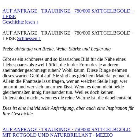
AUF ANFRAGE
·
TRAURINGE
·
750/000 SATTGELBGOLD
·
LEISE
Geschichte lesen ↓
AUF ANFRAGE
·
TRAURINGE
·
750/000 SATTGELBGOLD
·
LEISE
Schliessen ↑
Preis:
abhängig von Breite, Weite, Stärke und Legierung
Gibt es ein schöneres und so klassisches Bild für die Nähe eines
Liebespaares als zwei Löffel, die in der Form des je anderen,
aneinander geschmiegt ruhen? Wohl kaum. Diese Ringe nehmen
dieses warme Gefühl auf. Sie sind aus gleichem Material gemacht.
Allein die Phantasie lässt fragen, wer an welcher Stelle liegt, wer
umarmt und wer sich umarmen lässt. Wenn es denn nicht beide
gleichermaßen innig füreinander tun. Weil es doch keinen
Unterschied macht, wenn es die reine Wärme ist, die dabei entsteht.
Dies ist eine individuelle Anfertigung, aber auch eine Inspiration für
Ihre Geschichte.
AUF ANFRAGE
·
TRAURINGE
·
750/000 SATTGELBGOLD
MIT ROTGOLD UND NATURBRILLANT
·
MEZZO