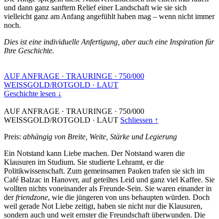
und dann ganz sanftem Relief einer Landschaft wie sie sich
vielleicht ganz am Anfang angefühlt haben mag – wenn nicht immer
noch.
Dies ist eine individuelle Anfertigung, aber auch eine Inspiration für
Ihre Geschichte.
AUF ANFRAGE
·
TRAURINGE
·
750/000
WEISSGOLD/ROTGOLD
·
LAUT
Geschichte lesen ↓
AUF ANFRAGE
·
TRAURINGE
·
750/000
WEISSGOLD/ROTGOLD
·
LAUT
Schliessen ↑
Preis:
abhängig von Breite, Weite, Stärke und Legierung
Ein Notstand kann Liebe machen. Der Notstand waren die
Klausuren im Studium. Sie studierte Lehramt, er die
Politikwissenschaft. Zum gemeinsamen Pauken trafen sie sich im
Café Balzac in Hanover, auf geteiltes Leid und ganz viel Kaffee. Sie
wollten nichts voneinander als Freunde-Sein. Sie waren einander in
der
friendzone
, wie die jüngeren von uns behaupten würden. Doch
weil gerade Not Liebe zeitigt, haben sie nicht nur die Klausuren,
sondern auch und weit ernster die Freundschaft überwunden. Die