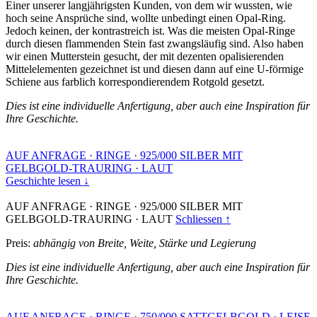
Einer unserer langjährigsten Kunden, von dem wir wussten, wie
hoch seine Ansprüche sind, wollte unbedingt einen Opal-Ring.
Jedoch keinen, der kontrastreich ist. Was die meisten Opal-Ringe
durch diesen flammenden Stein fast zwangsläufig sind. Also haben
wir einen Mutterstein gesucht, der mit dezenten opalisierenden
Mittelelementen gezeichnet ist und diesen dann auf eine U-förmige
Schiene aus farblich korrespondierendem Rotgold gesetzt.
Dies ist eine individuelle Anfertigung, aber auch eine Inspiration für
Ihre Geschichte.
AUF ANFRAGE
·
RINGE
·
925/000 SILBER MIT
GELBGOLD-TRAURING
·
LAUT
Geschichte lesen ↓
AUF ANFRAGE
·
RINGE
·
925/000 SILBER MIT
GELBGOLD-TRAURING
·
LAUT
Schliessen ↑
Preis:
abhängig von Breite, Weite, Stärke und Legierung
Dies ist eine individuelle Anfertigung, aber auch eine Inspiration für
Ihre Geschichte.
AUF ANFRAGE
·
RINGE
·
750/000 SATTGELBGOLD
·
LEISE