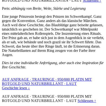
ROTGOLD UND NATURBRILLANTEN
·
LAUT
Schliessen ↑
Preis:
abhängig von Breite, Weite, Stärke und Legierung
Eine junge Prinzessin besiegt den Prinzen im Schwertkampf. Ganz
gegen die Konvention. Ganz anders als das klassische Märchen.
Auch weil diese Geschichte, das Blaublütige ganz beiseite gelassen,
tatsächlich so geschehen ist. Der Schwertkampf war Mittelpunkt
eines mittelalterlichen Rollenspiels. Die Inszenierung eines Rituals.
Der Prinz gab an, er habe sich just in dem Augenblick in sie verliebt,
als er sah, wie behände und noch grazil sie ihr Schwert führte. Das
Schwert, das heute über ihre Ringe läuft, ist die Erinnerung daran.
Die Naturbrillanten auf ihrem Ring zeugen von der Farbe ihrer
Augen.
Dies ist eine individuelle Anfertigung, aber auch eine Inspiration für
Ihre Geschichte.
AUF ANFRAGE
·
TRAURINGE
·
950/000 PLATIN MIT
ROTGOLD UND NATURBRILLANT
·
LAUT
Geschichte lesen ↓
AUF ANFRAGE
·
TRAURINGE
·
950/000 PLATIN MIT
ROTGOLD UND NATURBRILLANT
·
LAUT
Schliessen ↑