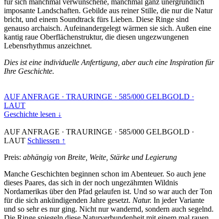
für sich manchmal verwunschene, manchmal ganz unergründlich
imposante Landschaften. Gebilde aus reiner Stille, die nur die Natur
bricht, und einem Soundtrack fürs Lieben. Diese Ringe sind
genauso archaisch. Aufeinandergelegt wärmen sie sich. Außen eine
kantig raue Oberflächenstruktur, die diesen ungezwungenen
Lebensrhythmus anzeichnet.
Dies ist eine individuelle Anfertigung, aber auch eine Inspiration für
Ihre Geschichte.
AUF ANFRAGE
·
TRAURINGE
·
585/000 GELBGOLD
·
LAUT
Geschichte lesen ↓
AUF ANFRAGE
·
TRAURINGE
·
585/000 GELBGOLD
·
LAUT
Schliessen ↑
Preis:
abhängig von Breite, Weite, Stärke und Legierung
Manche Geschichten beginnen schon im Abenteuer. So auch jene
dieses Paares, das sich in der noch ungezähmten Wildnis
Nordamerikas über den Pfad gelaufen ist. Und so war auch der Ton
für die sich ankündigenden Jahre gesetzt.
Natur.
In jeder Variante
und so sehr es nur ging. Nicht nur wandernd, sondern auch segelnd.
Die Ringe spiegeln diese Naturverbundenheit mit einem mal rauen