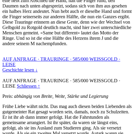
eine hebt zum Abschied die Hand, hält die Finger rund, den
Daumen nach unten abgespreizt, sodass sich von ihm aus gesehen
ein halbes Herz andeutet. Nun hebt auch er dieselbe Hand und formt
die Finger seinerseits zur anderen Hälfte, die nun ein Ganzes ergibt.
Diese Trauringe erinnern an diese Geste, denn wie der Wechsel von
Gelbgold zu Rotgold deutlich macht, sind hier zwei unterschiedliche
Menschen gemeint. »Same but different« lautet das Motto der
Ringe. Und so ist die eine Hälfte des Herzens ihrem J und die
andere seinem M nachempfunden.
AUF ANFRAGE
·
TRAURINGE
·
585/000 WEISSGOLD
·
LEISE
Geschichte lesen ↓
AUF ANFRAGE
·
TRAURINGE
·
585/000 WEISSGOLD
·
LEISE
Schliessen ↑
Preis:
abhängig von Breite, Weite, Stärke und Legierung
Frühe Liebe währt nicht. Das mag auch diesen beiden Liebenden als
gutgemeinter Rat gesagt worden sein, damals, noch zu Schulzeiten.
Er ist ihr ab dann immer gefolgt. Hat die Fahrstunden als
gemeinsame arrangiert. Ist ihr später, da waren sie längst eins,
gefolgt, als sie ins Ausland zum Studieren ging. Als sie versetzt
wurde. Als sie ein zweites Mal versetzt wurde. Autark waren sie