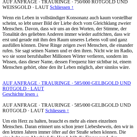
AUF ANFRAGE
·
TRAURINGE
·
750/000 ROTGOLD UND
WEISSGOLD
·
LAUT
Schliessen ↑
Wenn ein Leben in vollständiger Konsonanz auch kaum vorstellbar
scheint, so lebt unser Bild der Liebe doch vom Gleichklang zweier
Menschen. Davon, dass wir uns an den Worten, der Stimme, der
Tonalität des geliebten Anderen immer wieder aufrichten, dass wir
erst und gerade mit ihm den Raum unseres Lebens voll und ganz
ausfüllen können. Diese Ringe zeigen zwei Menschen, die einander
rufen. Sie sagt seinen Namen und er den ihren. Nicht wie im Radio,
wo sie sonst berufshalber Millionen Wörter verlieren, sondern im
Wissen, dass dieser Name, dessen Frequenz hier sichtbar ist, einem
Menschen gehört, ohne den ihr Leben möglich, aber sinnlos wäre.
AUF ANFRAGE
·
TRAURINGE
·
585/000 GELBGOLD UND
ROTGOLD
·
LAUT
Geschichte lesen ↓
AUF ANFRAGE
·
TRAURINGE
·
585/000 GELBGOLD UND
ROTGOLD
·
LAUT
Schliessen ↑
Um ein Herz zu halten, braucht es mehr als einen einzelnen
Menschen. Daran erinnert uns schon jener Liebesbeweis, den wir in
den letzten Jahren immer öfter auf der Straße sehen können. Die