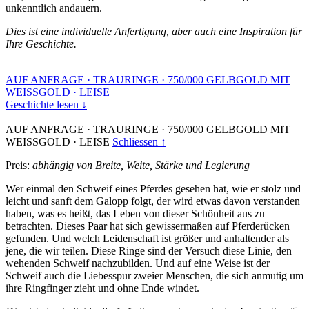
unkenntlich andauern.
Dies ist eine individuelle Anfertigung, aber auch eine Inspiration für
Ihre Geschichte.
AUF ANFRAGE
·
TRAURINGE
·
750/000 GELBGOLD MIT
WEISSGOLD
·
LEISE
Geschichte lesen ↓
AUF ANFRAGE
·
TRAURINGE
·
750/000 GELBGOLD MIT
WEISSGOLD
·
LEISE
Schliessen ↑
Preis:
abhängig von Breite, Weite, Stärke und Legierung
Wer einmal den Schweif eines Pferdes gesehen hat, wie er stolz und
leicht und sanft dem Galopp folgt, der wird etwas davon verstanden
haben, was es heißt, das Leben von dieser Schönheit aus zu
betrachten. Dieses Paar hat sich gewissermaßen auf Pferderücken
gefunden. Und welch Leidenschaft ist größer und anhaltender als
jene, die wir teilen. Diese Ringe sind der Versuch diese Linie, den
wehenden Schweif nachzubilden. Und auf eine Weise ist der
Schweif auch die Liebesspur zweier Menschen, die sich anmutig um
ihre Ringfinger zieht und ohne Ende windet.