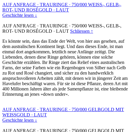
AUF ANFRAGE
·
TRAURINGE
·
750/000 WEISS-, GELB-,
ROT- UND ROSÉGOLD
·
LAUT
Geschichte lesen ↓
AUF ANFRAGE
·
TRAURINGE
·
750/000 WEISS-, GELB-,
ROT- UND ROSÉGOLD
·
LAUT
Schliessen ↑
Es könnte sein, dass das Ende der Welt, von hier aus gesehen, auf
dem australischen Kontinent liegt. Und dass dieses Ende, ist man
einmal dort angekommen, letztlich neue Anfänge zeitigt. Die
Liebenden, denen diese Ringe gehören, können eine solche
Geschichte erzählen. Ihr Ringe ziert das Relief eines australischen
Farns, der seine Farben wie ein Regenbogen von Silber nach Gelb
zu Rot und Rosé changiert, und sicher zu den handwerklich
anspruchsvolleren Arbeiten zählt, mit denen wir in jüngerer Zeit am
Havelufer beschäftigt waren. Für sie ist diese Pflanze, deren Art mit
400 Millionen Jahren älter als jede Samenpflanze ist, eine bleibende
Erinnerung an jenes »down under«.
AUF ANFRAGE
·
TRAURINGE
·
750/000 GELBGOLD MIT
WEISSGOLD
·
LAUT
Geschichte lesen ↓
AUF ANFRAGE
·
TRAURINGE
·
750/000 GELBGOLD MIT