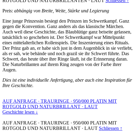
ROTGOLD UND NATURBRILLANTEN
·
LAUT
Schliessen ↑
Preis:
abhängig von Breite, Weite, Stärke und Legierung
Eine junge Prinzessin besiegt den Prinzen im Schwertkampf. Ganz
gegen die Konvention. Ganz anders als das klassische Märchen.
Auch weil diese Geschichte, das Blaublütige ganz beiseite gelassen,
tatsächlich so geschehen ist. Der Schwertkampf war Mittelpunkt
eines mittelalterlichen Rollenspiels. Die Inszenierung eines Rituals.
Der Prinz gab an, er habe sich just in dem Augenblick in sie verliebt,
als er sah, wie behände und noch grazil sie ihr Schwert führte. Das
Schwert, das heute über ihre Ringe läuft, ist die Erinnerung daran.
Die Naturbrillanten auf ihrem Ring zeugen von der Farbe ihrer
Augen.
Dies ist eine individuelle Anfertigung, aber auch eine Inspiration für
Ihre Geschichte.
AUF ANFRAGE
·
TRAURINGE
·
950/000 PLATIN MIT
ROTGOLD UND NATURBRILLANT
·
LAUT
Geschichte lesen ↓
AUF ANFRAGE
·
TRAURINGE
·
950/000 PLATIN MIT
ROTGOLD UND NATURBRILLANT
·
LAUT
Schliessen ↑