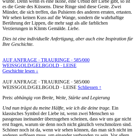
wurde. Denn wenn es eine Ikone, eine Urbild der Liebe gibt, so ist
es die Geste des Küssens. Diese Ringe sind diese Geste. Zwei
Münder, die sich treffen, das Pulsieren des anderen erraten, ertasten.
Wir sehen keinen Kuss auf die Wange, sondern die wahrhaftige
Berührung der Lippen, die mehr sagt als alle farblichen
Verzierungen in Klimts Gemälde.
Liebe.
Dies ist eine individuelle Anfertigung, aber auch eine Inspiration für
Ihre Geschichte.
AUF ANFRAGE
·
TRAURINGE
·
585/000
WEISSGOLD/GELBGOLD
·
LEISE
Geschichte lesen ↓
AUF ANFRAGE
·
TRAURINGE
·
585/000
WEISSGOLD/GELBGOLD
·
LEISE
Schliessen ↑
Preis:
abhängig von Breite, Weite, Stärke und Legierung
Und nun trägst du meine Hälfte, wie ich die deine trage.
Ein
klassisches Symbol der Liebe ist, wenn zwei Menschen so
passgenau ineinander überzugehen scheinen, dass wir uns gar nicht
erst fragen, warum sie denn noch nicht gänzlich verschmolzen sind.
Schöner noch ist da, wenn wir sehen können, das man sich nicht im
anderen auflösen muss, um einander verbunden zu sein. Vor allem,