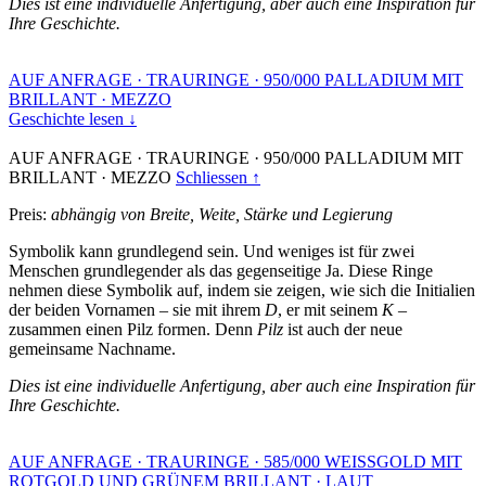
Dies ist eine individuelle Anfertigung, aber auch eine Inspiration für
Ihre Geschichte.
AUF ANFRAGE
·
TRAURINGE
·
950/000 PALLADIUM MIT
BRILLANT
·
MEZZO
Geschichte lesen ↓
AUF ANFRAGE
·
TRAURINGE
·
950/000 PALLADIUM MIT
BRILLANT
·
MEZZO
Schliessen ↑
Preis:
abhängig von Breite, Weite, Stärke und Legierung
Symbolik kann grundlegend sein. Und weniges ist für zwei
Menschen grundlegender als das gegenseitige Ja. Diese Ringe
nehmen diese Symbolik auf, indem sie zeigen, wie sich die Initialien
der beiden Vornamen – sie mit ihrem
D
, er mit seinem
K
–
zusammen einen Pilz formen. Denn
Pilz
ist auch der neue
gemeinsame Nachname.
Dies ist eine individuelle Anfertigung, aber auch eine Inspiration für
Ihre Geschichte.
AUF ANFRAGE
·
TRAURINGE
·
585/000 WEISSGOLD MIT
ROTGOLD UND GRÜNEM BRILLANT
·
LAUT