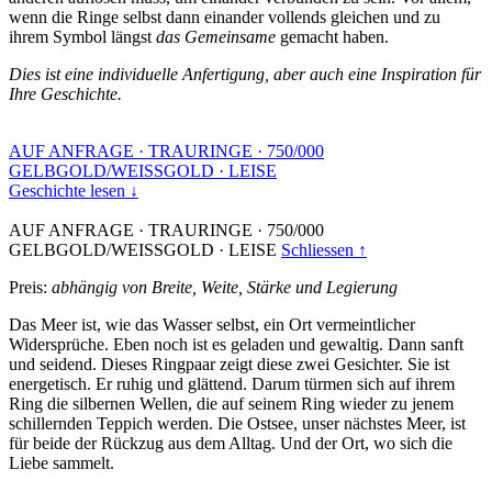
wenn die Ringe selbst dann einander vollends gleichen und zu
ihrem Symbol längst
das Gemeinsame
gemacht haben.
Dies ist eine individuelle Anfertigung, aber auch eine Inspiration für
Ihre Geschichte.
AUF ANFRAGE
·
TRAURINGE
·
750/000
GELBGOLD/WEISSGOLD
·
LEISE
Geschichte lesen ↓
AUF ANFRAGE
·
TRAURINGE
·
750/000
GELBGOLD/WEISSGOLD
·
LEISE
Schliessen ↑
Preis:
abhängig von Breite, Weite, Stärke und Legierung
Das Meer ist, wie das Wasser selbst, ein Ort vermeintlicher
Widersprüche. Eben noch ist es geladen und gewaltig. Dann sanft
und seidend. Dieses Ringpaar zeigt diese zwei Gesichter. Sie ist
energetisch. Er ruhig und glättend. Darum türmen sich auf ihrem
Ring die silbernen Wellen, die auf seinem Ring wieder zu jenem
schillernden Teppich werden. Die Ostsee, unser nächstes Meer, ist
für beide der Rückzug aus dem Alltag. Und der Ort, wo sich die
Liebe sammelt.