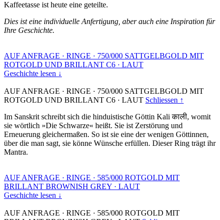
Kaffeetasse ist heute eine geteilte.
Dies ist eine individuelle Anfertigung, aber auch eine Inspiration für
Ihre Geschichte.
AUF ANFRAGE
·
RINGE
·
750/000 SATTGELBGOLD MIT
ROTGOLD UND BRILLANT C6
·
LAUT
Geschichte lesen ↓
AUF ANFRAGE
·
RINGE
·
750/000 SATTGELBGOLD MIT
ROTGOLD UND BRILLANT C6
·
LAUT
Schliessen ↑
Im Sanskrit schreibt sich die hinduistische Göttin Kali काली, womit
sie wörtlich »Die Schwarze« heißt. Sie ist Zerstörung und
Erneuerung gleichermaßen. So ist sie eine der wenigen Göttinnen,
über die man sagt, sie könne Wünsche erfüllen. Dieser Ring trägt ihr
Mantra.
AUF ANFRAGE
·
RINGE
·
585/000 ROTGOLD MIT
BRILLANT BROWNISH GREY
·
LAUT
Geschichte lesen ↓
AUF ANFRAGE
·
RINGE
·
585/000 ROTGOLD MIT