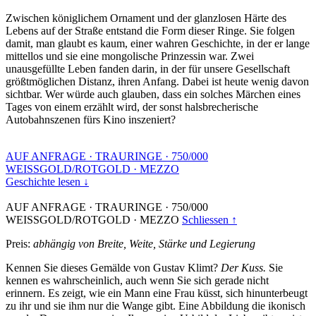
Zwischen königlichem Ornament und der glanzlosen Härte des
Lebens auf der Straße entstand die Form dieser Ringe. Sie folgen
damit, man glaubt es kaum, einer wahren Geschichte, in der er lange
mittellos und sie eine mongolische Prinzessin war. Zwei
unausgefüllte Leben fanden darin, in der für unsere Gesellschaft
größtmöglichen Distanz, ihren Anfang. Dabei ist heute wenig davon
sichtbar. Wer würde auch glauben, dass ein solches Märchen eines
Tages von einem erzählt wird, der sonst halsbrecherische
Autobahnszenen fürs Kino inszeniert?
AUF ANFRAGE
·
TRAURINGE
·
750/000
WEISSGOLD/ROTGOLD
·
MEZZO
Geschichte lesen ↓
AUF ANFRAGE
·
TRAURINGE
·
750/000
WEISSGOLD/ROTGOLD
·
MEZZO
Schliessen ↑
Preis:
abhängig von Breite, Weite, Stärke und Legierung
Kennen Sie dieses Gemälde von Gustav Klimt?
Der Kuss.
Sie
kennen es wahrscheinlich, auch wenn Sie sich gerade nicht
erinnern. Es zeigt, wie ein Mann eine Frau küsst, sich hinunterbeugt
zu ihr und sie ihm nur die Wange gibt. Eine Abbildung die ikonisch