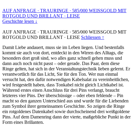
AUF ANFRAGE
·
TRAURINGE
·
585/000 WEISSGOLD MIT
ROTGOLD UND BRILLANT
·
LEISE
Geschichte lesen ↓
AUF ANFRAGE
·
TRAURINGE
·
585/000 WEISSGOLD MIT
ROTGOLD UND BRILLANT
·
LEISE
Schliessen ↑
Damit Liebe andauert, muss sie im Leben liegen. Und bestenfalls
kommt sie auch von dort, entdeckt in den Wirren des Alltags, die
besonders dort groß sind, wo alles ganz schnell gehen muss und
dann auch noch nicht passt – oder gerade. Das Paar, dem diese
Ringe gelten, hat sich in der Veranstaltungstechnik lieben gelernt. Er
verantwortlich für das Licht, Sie für den Ton. Wer nun einmal
versucht hat, den dafür notwendigen Kabelsalat zu vereinheitlichen,
wird festgestellt haben, dass Tonkabel nicht gleich Lichtkabel ist.
Während erstes einen Anschluss für drei Pins verlangt, braucht
letzteres vier Pins. Der überschüssige – oder eben fehlende – Pin
macht so den ganzen Unterschied aus und wurde für die Liebenden
zum Symbol ihrer gemeinsamen Geschichte. So zeigen die Ringe
ein rotgoldenes Datenkabel sowie durchscheinend drei weißgoldene
Pins. Auf dem Damenring dann der vierte, maßgebliche Punkt in der
Form eines Brillanten.