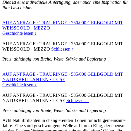
Dies ist eine individuelle Anfertigung, aber auch eine Inspiration für
Ihre Geschichte.
AUF ANFRAGE
·
TRAURINGE
·
750/000 GELBGOLD MIT
WEISSGOLD
·
MEZZO
Geschichte lesen ↓
AUF ANFRAGE
·
TRAURINGE
·
750/000 GELBGOLD MIT
WEISSGOLD
·
MEZZO
Schliessen ↑
Preis:
abhängig von Breite, Weite, Stärke und Legierung
AUF ANFRAGE
·
TRAURINGE
·
585/000 GELBGOLD MIT
NATURBRILLANTEN
·
LEISE
Geschichte lesen ↓
AUF ANFRAGE
·
TRAURINGE
·
585/000 GELBGOLD MIT
NATURBRILLANTEN
·
LEISE
Schliessen ↑
Preis:
abhängig von Breite, Weite, Stärke und Legierung
Acht Naturbrillanten in changierenden Tönen für acht gemeinsame
Jahre. Eine sanft geschwungene Welle auf ihrem Ring, der ebenso
an das
S
seines Vornamens erinnert, wie an die leisen Wellen, die