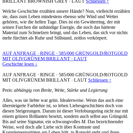
BRILLANT BROWNISH GREY
·
LAUT
Schliessen ↑
Welche Geschichte erzählen unsere Hände? Nun, vielleicht erzählen
sie, dass zum Leben mindestens ebenso sehr Wind und Wetter
gehören, wie die hellen Tage. Dies ist ein Gewitterring, der mit
seinen Furchen die unbändige Energie, die noch das härteste
Material zum Schmelzen bringt, und das Leben, das sich vor nichts
mehr fürchtet als Ruhe und Stillstand, zeitlos verkörpert.
AUF ANFRAGE
·
RINGE
·
585/000 GRÜNGOLD/ROTGOLD
MIT OLIVGRÜNEM BRILLANT
·
LAUT
Geschichte lesen ↓
AUF ANFRAGE
·
RINGE
·
585/000 GRÜNGOLD/ROTGOLD
MIT OLIVGRÜNEM BRILLANT
·
LAUT
Schliessen ↑
Preis:
abhängig von Breite, Weite, Stärke und Legierung
Alles, was sie liebte war grün. Idealerweise. Wenn das auch eine
übersteigerte Farblehre ist, so leben Liebesgeschichten doch von
diesen Steigerungen. Darum ist dieser Verlobungsring nicht nur mit
einem grünen Brillanten besetzt, sondern auch selbst aus Grüngold.
Bis auf seine Signatur, ein schwungvolles
M
. Das bezeichnender
Weise, weil doch alle Liebe sich über Kontraste und
Komplementaritäten am Leben hält, in Rotgold steht und ihren