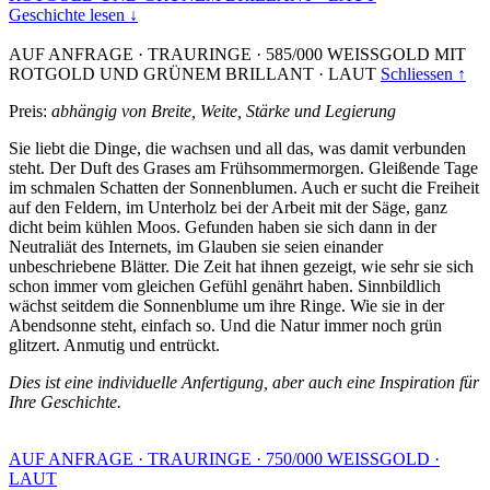
Geschichte lesen ↓
AUF ANFRAGE
·
TRAURINGE
·
585/000 WEISSGOLD MIT
ROTGOLD UND GRÜNEM BRILLANT
·
LAUT
Schliessen ↑
Preis:
abhängig von Breite, Weite, Stärke und Legierung
Sie liebt die Dinge, die wachsen und all das, was damit verbunden
steht. Der Duft des Grases am Frühsommermorgen. Gleißende Tage
im schmalen Schatten der Sonnenblumen. Auch er sucht die Freiheit
auf den Feldern, im Unterholz bei der Arbeit mit der Säge, ganz
dicht beim kühlen Moos. Gefunden haben sie sich dann in der
Neutraliät des Internets, im Glauben sie seien einander
unbeschriebene Blätter. Die Zeit hat ihnen gezeigt, wie sehr sie sich
schon immer vom gleichen Gefühl genährt haben. Sinnbildlich
wächst seitdem die Sonnenblume um ihre Ringe. Wie sie in der
Abendsonne steht, einfach so. Und die Natur immer noch grün
glitzert. Anmutig und entrückt.
Dies ist eine individuelle Anfertigung, aber auch eine Inspiration für
Ihre Geschichte.
AUF ANFRAGE
·
TRAURINGE
·
750/000 WEISSGOLD
·
LAUT