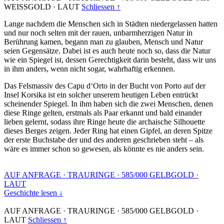
WEISSGOLD
·
LAUT
Schliessen ↑
Lange nachdem die Menschen sich in Städten niedergelassen hatten
und nur noch selten mit der rauen, unbarmherzigen Natur in
Berührung kamen, begann man zu glauben, Mensch und Natur
seien Gegensätze. Dabei ist es auch heute noch so, dass die Natur
wie ein Spiegel ist, dessen Gerechtigkeit darin besteht, dass wir uns
in ihm anders, wenn nicht sogar, wahrhaftig erkennen.
Das Felsmassiv des Capu d‘Orto in der Bucht von Porto auf der
Insel Korsika ist ein solcher unserem heutigen Leben entrückt
scheinender Spiegel. In ihm haben sich die zwei Menschen, denen
diese Ringe gelten, erstmals als Paar erkannt und bald einander
lieben gelernt, sodass ihre Ringe heute die archaische Silhouette
dieses Berges zeigen. Jeder Ring hat einen Gipfel, an deren Spitze
der erste Buchstabe der und des anderen geschrieben steht – als
wäre es immer schon so gewesen, als könnte es nie anders sein.
AUF ANFRAGE
·
TRAURINGE
·
585/000 GELBGOLD
·
LAUT
Geschichte lesen ↓
AUF ANFRAGE
·
TRAURINGE
·
585/000 GELBGOLD
·
LAUT
Schliessen ↑