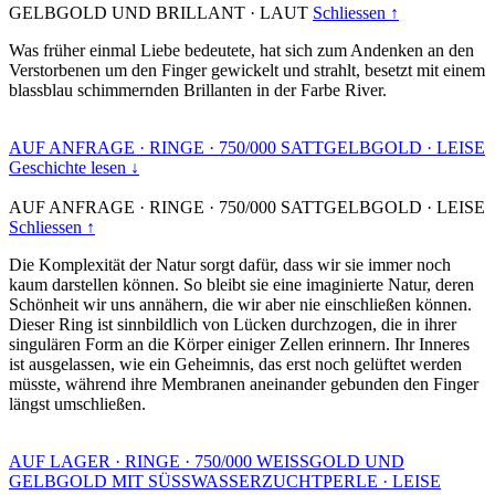
GELBGOLD UND BRILLANT
·
LAUT
Schliessen ↑
Was früher einmal Liebe bedeutete, hat sich zum Andenken an den
Verstorbenen um den Finger gewickelt und strahlt, besetzt mit einem
blassblau schimmernden Brillanten in der Farbe River.
AUF ANFRAGE
·
RINGE
·
750/000 SATTGELBGOLD
·
LEISE
Geschichte lesen ↓
AUF ANFRAGE
·
RINGE
·
750/000 SATTGELBGOLD
·
LEISE
Schliessen ↑
Die Komplexität der Natur sorgt dafür, dass wir sie immer noch
kaum darstellen können. So bleibt sie eine imaginierte Natur, deren
Schönheit wir uns annähern, die wir aber nie einschließen können.
Dieser Ring ist sinnbildlich von Lücken durchzogen, die in ihrer
singulären Form an die Körper einiger Zellen erinnern. Ihr Inneres
ist ausgelassen, wie ein Geheimnis, das erst noch gelüftet werden
müsste, während ihre Membranen aneinander gebunden den Finger
längst umschließen.
AUF LAGER
·
RINGE
·
750/000 WEISSGOLD UND
GELBGOLD MIT SÜSSWASSERZUCHTPERLE
·
LEISE