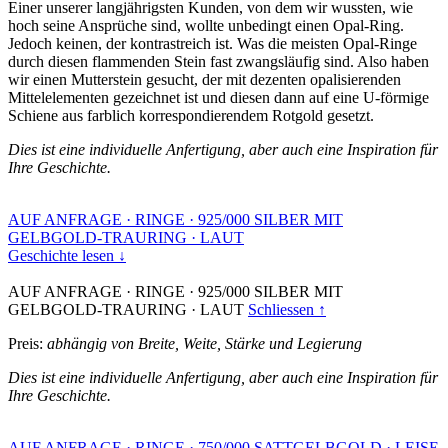
Einer unserer langjährigsten Kunden, von dem wir wussten, wie
hoch seine Ansprüche sind, wollte unbedingt einen Opal-Ring.
Jedoch keinen, der kontrastreich ist. Was die meisten Opal-Ringe
durch diesen flammenden Stein fast zwangsläufig sind. Also haben
wir einen Mutterstein gesucht, der mit dezenten opalisierenden
Mittelelementen gezeichnet ist und diesen dann auf eine U-förmige
Schiene aus farblich korrespondierendem Rotgold gesetzt.
Dies ist eine individuelle Anfertigung, aber auch eine Inspiration für
Ihre Geschichte.
AUF ANFRAGE
·
RINGE
·
925/000 SILBER MIT
GELBGOLD-TRAURING
·
LAUT
Geschichte lesen ↓
AUF ANFRAGE
·
RINGE
·
925/000 SILBER MIT
GELBGOLD-TRAURING
·
LAUT
Schliessen ↑
Preis:
abhängig von Breite, Weite, Stärke und Legierung
Dies ist eine individuelle Anfertigung, aber auch eine Inspiration für
Ihre Geschichte.
AUF ANFRAGE
·
RINGE
·
750/000 SATTGELBGOLD
·
LEISE