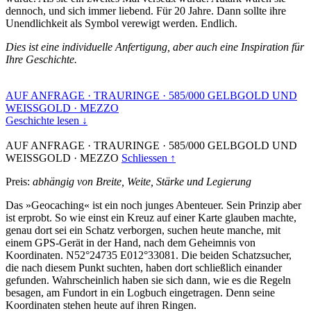
dennoch, und sich immer liebend. Für 20 Jahre. Dann sollte ihre
Unendlichkeit als Symbol verewigt werden. Endlich.
Dies ist eine individuelle Anfertigung, aber auch eine Inspiration für
Ihre Geschichte.
AUF ANFRAGE
·
TRAURINGE
·
585/000 GELBGOLD UND
WEISSGOLD
·
MEZZO
Geschichte lesen ↓
AUF ANFRAGE
·
TRAURINGE
·
585/000 GELBGOLD UND
WEISSGOLD
·
MEZZO
Schliessen ↑
Preis:
abhängig von Breite, Weite, Stärke und Legierung
Das »Geocaching« ist ein noch junges Abenteuer. Sein Prinzip aber
ist erprobt. So wie einst ein Kreuz auf einer Karte glauben machte,
genau dort sei ein Schatz verborgen, suchen heute manche, mit
einem GPS-Gerät in der Hand, nach dem Geheimnis von
Koordinaten. N52°24735 E012°33081. Die beiden Schatzsucher,
die nach diesem Punkt suchten, haben dort schließlich einander
gefunden. Wahrscheinlich haben sie sich dann, wie es die Regeln
besagen, am Fundort in ein Logbuch eingetragen. Denn seine
Koordinaten stehen heute auf ihren Ringen.