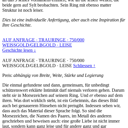
beide gern auf Sylt beobachten. Sein Ring mit ebenso matter
Struktur ist noch leiser.
Dies ist eine individuelle Anfertigung, aber auch eine Inspiration für
Ihre Geschichte.
AUF ANFRAGE
·
TRAURINGE
·
750/000
WEISSGOLD/GELBGOLD
·
LEISE
Geschichte lesen ↓
AUF ANFRAGE
·
TRAURINGE
·
750/000
WEISSGOLD/GELBGOLD
·
LEISE
Schliessen ↑
Preis:
abhängig von Breite, Weite, Stärke und Legierung
Die einmal gefundene und dann, gemeinsam, für unbedingt
schützenswert erklärte Intimität darf niemals verloren gehen. Darum
steht
sie
in Morsezeichen auf seinem Ring. Und
er
ebenso auf dem
ihren. Was dort wirklich steht, ist ein Geheimnis, das dieses Bild
auch bei genauerem Hinsehen nicht preisgibt. Indessen sehen wir,
dass auch das Material dieser Sprache folgt. So sind die
Morsezeichen, die Namen des Paares, im Metall des anderen
geschrieben und beweisen auch: eine große Liebe ist nicht immer
laut, sondern kann ganz leise und für andere ganz und gar