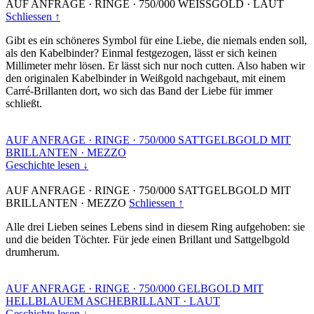
AUF ANFRAGE
·
RINGE
·
750/000 WEISSGOLD
·
LAUT
Schliessen ↑
Gibt es ein schöneres Symbol für eine Liebe, die niemals enden soll,
als den Kabelbinder? Einmal festgezogen, lässt er sich keinen
Millimeter mehr lösen. Er lässt sich nur noch cutten. Also haben wir
den originalen Kabelbinder in Weißgold nachgebaut, mit einem
Carré-Brillanten dort, wo sich das Band der Liebe für immer
schließt.
AUF ANFRAGE
·
RINGE
·
750/000 SATTGELBGOLD MIT
BRILLANTEN
·
MEZZO
Geschichte lesen ↓
AUF ANFRAGE
·
RINGE
·
750/000 SATTGELBGOLD MIT
BRILLANTEN
·
MEZZO
Schliessen ↑
Alle drei Lieben seines Lebens sind in diesem Ring aufgehoben: sie
und die beiden Töchter. Für jede einen Brillant und Sattgelbgold
drumherum.
AUF ANFRAGE
·
RINGE
·
750/000 GELBGOLD MIT
HELLBLAUEM ASCHEBRILLANT
·
LAUT
Geschichte lesen ↓