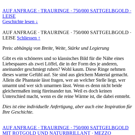
AUF ANFRAGE
·
TRAURINGE
·
750/000 SATTGELBGOLD
·
LEISE
Geschichte lesen ↓
AUF ANFRAGE
·
TRAURINGE
·
750/000 SATTGELBGOLD
·
LEISE
Schliessen ↑
Preis:
abhängig von Breite, Weite, Stärke und Legierung
Gibt es ein schöneres und so klassisches Bild für die Nähe eines
Liebespaares als zwei Löffel, die in der Form des je anderen,
aneinander geschmiegt ruhen? Wohl kaum. Diese Ringe nehmen
dieses warme Gefühl auf. Sie sind aus gleichem Material gemacht.
Allein die Phantasie lässt fragen, wer an welcher Stelle liegt, wer
umarmt und wer sich umarmen lässt. Wenn es denn nicht beide
gleichermaßen innig füreinander tun. Weil es doch keinen
Unterschied macht, wenn es die reine Wärme ist, die dabei entsteht.
Dies ist eine individuelle Anfertigung, aber auch eine Inspiration für
Ihre Geschichte.
AUF ANFRAGE
·
TRAURINGE
·
750/000 SATTGELBGOLD
MIT ROTGOLD UND NATURBRILLANT
·
MEZZO