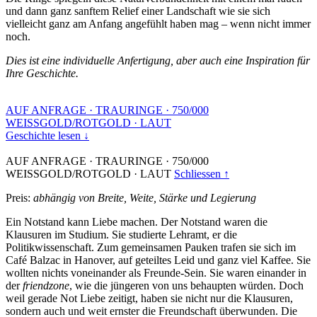
und dann ganz sanftem Relief einer Landschaft wie sie sich
vielleicht ganz am Anfang angefühlt haben mag – wenn nicht immer
noch.
Dies ist eine individuelle Anfertigung, aber auch eine Inspiration für
Ihre Geschichte.
AUF ANFRAGE
·
TRAURINGE
·
750/000
WEISSGOLD/ROTGOLD
·
LAUT
Geschichte lesen ↓
AUF ANFRAGE
·
TRAURINGE
·
750/000
WEISSGOLD/ROTGOLD
·
LAUT
Schliessen ↑
Preis:
abhängig von Breite, Weite, Stärke und Legierung
Ein Notstand kann Liebe machen. Der Notstand waren die
Klausuren im Studium. Sie studierte Lehramt, er die
Politikwissenschaft. Zum gemeinsamen Pauken trafen sie sich im
Café Balzac in Hanover, auf geteiltes Leid und ganz viel Kaffee. Sie
wollten nichts voneinander als Freunde-Sein. Sie waren einander in
der
friendzone
, wie die jüngeren von uns behaupten würden. Doch
weil gerade Not Liebe zeitigt, haben sie nicht nur die Klausuren,
sondern auch und weit ernster die Freundschaft überwunden. Die