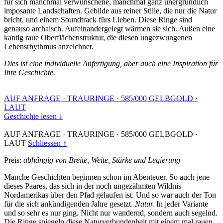
für sich manchmal verwunschene, manchmal ganz unergründlich
imposante Landschaften. Gebilde aus reiner Stille, die nur die Natur
bricht, und einem Soundtrack fürs Lieben. Diese Ringe sind
genauso archaisch. Aufeinandergelegt wärmen sie sich. Außen eine
kantig raue Oberflächenstruktur, die diesen ungezwungenen
Lebensrhythmus anzeichnet.
Dies ist eine individuelle Anfertigung, aber auch eine Inspiration für
Ihre Geschichte.
AUF ANFRAGE
·
TRAURINGE
·
585/000 GELBGOLD
·
LAUT
Geschichte lesen ↓
AUF ANFRAGE
·
TRAURINGE
·
585/000 GELBGOLD
·
LAUT
Schliessen ↑
Preis:
abhängig von Breite, Weite, Stärke und Legierung
Manche Geschichten beginnen schon im Abenteuer. So auch jene
dieses Paares, das sich in der noch ungezähmten Wildnis
Nordamerikas über den Pfad gelaufen ist. Und so war auch der Ton
für die sich ankündigenden Jahre gesetzt.
Natur.
In jeder Variante
und so sehr es nur ging. Nicht nur wandernd, sondern auch segelnd.
Die Ringe spiegeln diese Naturverbundenheit mit einem mal rauen