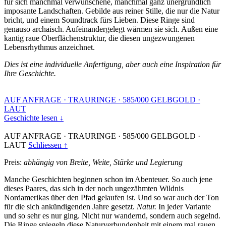
für sich manchmal verwunschene, manchmal ganz unergründlich
imposante Landschaften. Gebilde aus reiner Stille, die nur die Natur
bricht, und einem Soundtrack fürs Lieben. Diese Ringe sind
genauso archaisch. Aufeinandergelegt wärmen sie sich. Außen eine
kantig raue Oberflächenstruktur, die diesen ungezwungenen
Lebensrhythmus anzeichnet.
Dies ist eine individuelle Anfertigung, aber auch eine Inspiration für
Ihre Geschichte.
AUF ANFRAGE
·
TRAURINGE
·
585/000 GELBGOLD
·
LAUT
Geschichte lesen ↓
AUF ANFRAGE
·
TRAURINGE
·
585/000 GELBGOLD
·
LAUT
Schliessen ↑
Preis:
abhängig von Breite, Weite, Stärke und Legierung
Manche Geschichten beginnen schon im Abenteuer. So auch jene
dieses Paares, das sich in der noch ungezähmten Wildnis
Nordamerikas über den Pfad gelaufen ist. Und so war auch der Ton
für die sich ankündigenden Jahre gesetzt.
Natur.
In jeder Variante
und so sehr es nur ging. Nicht nur wandernd, sondern auch segelnd.
Die Ringe spiegeln diese Naturverbundenheit mit einem mal rauen