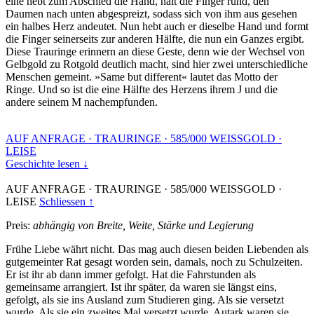
eine hebt zum Abschied die Hand, hält die Finger rund, den
Daumen nach unten abgespreizt, sodass sich von ihm aus gesehen
ein halbes Herz andeutet. Nun hebt auch er dieselbe Hand und formt
die Finger seinerseits zur anderen Hälfte, die nun ein Ganzes ergibt.
Diese Trauringe erinnern an diese Geste, denn wie der Wechsel von
Gelbgold zu Rotgold deutlich macht, sind hier zwei unterschiedliche
Menschen gemeint. »Same but different« lautet das Motto der
Ringe. Und so ist die eine Hälfte des Herzens ihrem J und die
andere seinem M nachempfunden.
AUF ANFRAGE
·
TRAURINGE
·
585/000 WEISSGOLD
·
LEISE
Geschichte lesen ↓
AUF ANFRAGE
·
TRAURINGE
·
585/000 WEISSGOLD
·
LEISE
Schliessen ↑
Preis:
abhängig von Breite, Weite, Stärke und Legierung
Frühe Liebe währt nicht. Das mag auch diesen beiden Liebenden als
gutgemeinter Rat gesagt worden sein, damals, noch zu Schulzeiten.
Er ist ihr ab dann immer gefolgt. Hat die Fahrstunden als
gemeinsame arrangiert. Ist ihr später, da waren sie längst eins,
gefolgt, als sie ins Ausland zum Studieren ging. Als sie versetzt
wurde. Als sie ein zweites Mal versetzt wurde. Autark waren sie