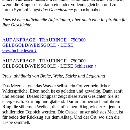
wenn die Ringe selbst dann einander vollends gleichen und zu
ihrem Symbol längst
das Gemeinsame
gemacht haben.
Dies ist eine individuelle Anfertigung, aber auch eine Inspiration für
Ihre Geschichte.
AUF ANFRAGE
·
TRAURINGE
·
750/000
GELBGOLD/WEISSGOLD
·
LEISE
Geschichte lesen ↓
AUF ANFRAGE
·
TRAURINGE
·
750/000
GELBGOLD/WEISSGOLD
·
LEISE
Schliessen ↑
Preis:
abhängig von Breite, Weite, Stärke und Legierung
Das Meer ist, wie das Wasser selbst, ein Ort vermeintlicher
Widersprüche. Eben noch ist es geladen und gewaltig. Dann sanft
und seidend. Dieses Ringpaar zeigt diese zwei Gesichter. Sie ist
energetisch. Er ruhig und glättend. Darum türmen sich auf ihrem
Ring die silbernen Wellen, die auf seinem Ring wieder zu jenem
schillernden Teppich werden. Die Ostsee, unser nächstes Meer, ist
für beide der Rückzug aus dem Alltag. Und der Ort, wo sich die
Liebe sammelt.