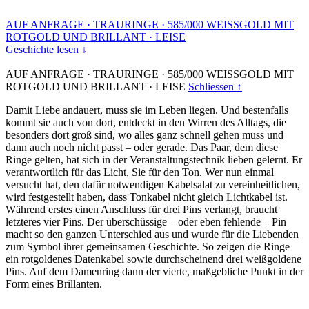
AUF ANFRAGE
·
TRAURINGE
·
585/000 WEISSGOLD MIT
ROTGOLD UND BRILLANT
·
LEISE
Geschichte lesen ↓
AUF ANFRAGE
·
TRAURINGE
·
585/000 WEISSGOLD MIT
ROTGOLD UND BRILLANT
·
LEISE
Schliessen ↑
Damit Liebe andauert, muss sie im Leben liegen. Und bestenfalls
kommt sie auch von dort, entdeckt in den Wirren des Alltags, die
besonders dort groß sind, wo alles ganz schnell gehen muss und
dann auch noch nicht passt – oder gerade. Das Paar, dem diese
Ringe gelten, hat sich in der Veranstaltungstechnik lieben gelernt. Er
verantwortlich für das Licht, Sie für den Ton. Wer nun einmal
versucht hat, den dafür notwendigen Kabelsalat zu vereinheitlichen,
wird festgestellt haben, dass Tonkabel nicht gleich Lichtkabel ist.
Während erstes einen Anschluss für drei Pins verlangt, braucht
letzteres vier Pins. Der überschüssige – oder eben fehlende – Pin
macht so den ganzen Unterschied aus und wurde für die Liebenden
zum Symbol ihrer gemeinsamen Geschichte. So zeigen die Ringe
ein rotgoldenes Datenkabel sowie durchscheinend drei weißgoldene
Pins. Auf dem Damenring dann der vierte, maßgebliche Punkt in der
Form eines Brillanten.