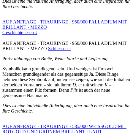
Dies ist eine individuelle Anfertigung, aber auch eine Inspiration für
Ihre Geschichte.
AUF ANFRAGE
·
TRAURINGE
·
950/000 PALLADIUM MIT
BRILLANT
·
MEZZO
Geschichte lesen ↓
AUF ANFRAGE
·
TRAURINGE
·
950/000 PALLADIUM MIT
BRILLANT
·
MEZZO
Schliessen ↑
Preis:
abhängig von Breite, Weite, Stärke und Legierung
Symbolik kann grundlegend sein. Und weniges ist für zwei
Menschen grundlegender als das gegenseitige Ja. Diese Ringe
nehmen diese Symbolik auf, indem sie zeigen, wie sich die Initialien
der beiden Vornamen – sie mit ihrem
D
, er mit seinem
K
–
zusammen einen Pilz formen. Denn
Pilz
ist auch der neue
gemeinsame Nachname.
Dies ist eine individuelle Anfertigung, aber auch eine Inspiration für
Ihre Geschichte.
AUF ANFRAGE
·
TRAURINGE
·
585/000 WEISSGOLD MIT
ROTGOLD UND GRÜNEM BRILLANT
·
LAUT