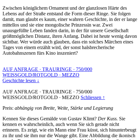
Zwischen königlichem Ornament und der glanzlosen Härte des
Lebens auf der Straße entstand die Form dieser Ringe. Sie folgen
damit, man glaubt es kaum, einer wahren Geschichte, in der er lange
mittellos und sie eine mongolische Prinzessin war. Zwei
unausgefüllte Leben fanden darin, in der für unsere Gesellschaft
größtmöglichen Distanz, ihren Anfang. Dabei ist heute wenig davon
sichtbar. Wer würde auch glauben, dass ein solches Märchen eines
Tages von einem erzählt wird, der sonst halsbrecherische
Autobahnszenen fürs Kino inszeniert?
AUF ANFRAGE
·
TRAURINGE
·
750/000
WEISSGOLD/ROTGOLD
·
MEZZO
Geschichte lesen ↓
AUF ANFRAGE
·
TRAURINGE
·
750/000
WEISSGOLD/ROTGOLD
·
MEZZO
Schliessen ↑
Preis:
abhängig von Breite, Weite, Stärke und Legierung
Kennen Sie dieses Gemälde von Gustav Klimt?
Der Kuss.
Sie
kennen es wahrscheinlich, auch wenn Sie sich gerade nicht
erinnern. Es zeigt, wie ein Mann eine Frau küsst, sich hinunterbeugt
zu ihr und sie ihm nur die Wange gibt. Eine Abbildung die ikonisch