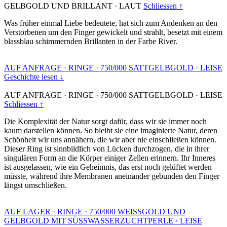
GELBGOLD UND BRILLANT
·
LAUT
Schliessen ↑
Was früher einmal Liebe bedeutete, hat sich zum Andenken an den
Verstorbenen um den Finger gewickelt und strahlt, besetzt mit einem
blassblau schimmernden Brillanten in der Farbe River.
AUF ANFRAGE
·
RINGE
·
750/000 SATTGELBGOLD
·
LEISE
Geschichte lesen ↓
AUF ANFRAGE
·
RINGE
·
750/000 SATTGELBGOLD
·
LEISE
Schliessen ↑
Die Komplexität der Natur sorgt dafür, dass wir sie immer noch
kaum darstellen können. So bleibt sie eine imaginierte Natur, deren
Schönheit wir uns annähern, die wir aber nie einschließen können.
Dieser Ring ist sinnbildlich von Lücken durchzogen, die in ihrer
singulären Form an die Körper einiger Zellen erinnern. Ihr Inneres
ist ausgelassen, wie ein Geheimnis, das erst noch gelüftet werden
müsste, während ihre Membranen aneinander gebunden den Finger
längst umschließen.
AUF LAGER
·
RINGE
·
750/000 WEISSGOLD UND
GELBGOLD MIT SÜSSWASSERZUCHTPERLE
·
LEISE