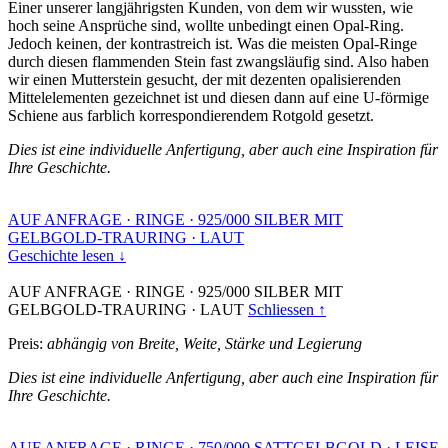
Einer unserer langjährigsten Kunden, von dem wir wussten, wie
hoch seine Ansprüche sind, wollte unbedingt einen Opal-Ring.
Jedoch keinen, der kontrastreich ist. Was die meisten Opal-Ringe
durch diesen flammenden Stein fast zwangsläufig sind. Also haben
wir einen Mutterstein gesucht, der mit dezenten opalisierenden
Mittelelementen gezeichnet ist und diesen dann auf eine U-förmige
Schiene aus farblich korrespondierendem Rotgold gesetzt.
Dies ist eine individuelle Anfertigung, aber auch eine Inspiration für
Ihre Geschichte.
AUF ANFRAGE
·
RINGE
·
925/000 SILBER MIT
GELBGOLD-TRAURING
·
LAUT
Geschichte lesen ↓
AUF ANFRAGE
·
RINGE
·
925/000 SILBER MIT
GELBGOLD-TRAURING
·
LAUT
Schliessen ↑
Preis:
abhängig von Breite, Weite, Stärke und Legierung
Dies ist eine individuelle Anfertigung, aber auch eine Inspiration für
Ihre Geschichte.
AUF ANFRAGE
·
RINGE
·
750/000 SATTGELBGOLD
·
LEISE