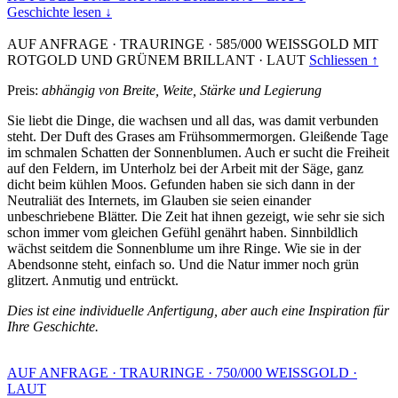
Geschichte lesen ↓
AUF ANFRAGE
·
TRAURINGE
·
585/000 WEISSGOLD MIT
ROTGOLD UND GRÜNEM BRILLANT
·
LAUT
Schliessen ↑
Preis:
abhängig von Breite, Weite, Stärke und Legierung
Sie liebt die Dinge, die wachsen und all das, was damit verbunden
steht. Der Duft des Grases am Frühsommermorgen. Gleißende Tage
im schmalen Schatten der Sonnenblumen. Auch er sucht die Freiheit
auf den Feldern, im Unterholz bei der Arbeit mit der Säge, ganz
dicht beim kühlen Moos. Gefunden haben sie sich dann in der
Neutraliät des Internets, im Glauben sie seien einander
unbeschriebene Blätter. Die Zeit hat ihnen gezeigt, wie sehr sie sich
schon immer vom gleichen Gefühl genährt haben. Sinnbildlich
wächst seitdem die Sonnenblume um ihre Ringe. Wie sie in der
Abendsonne steht, einfach so. Und die Natur immer noch grün
glitzert. Anmutig und entrückt.
Dies ist eine individuelle Anfertigung, aber auch eine Inspiration für
Ihre Geschichte.
AUF ANFRAGE
·
TRAURINGE
·
750/000 WEISSGOLD
·
LAUT