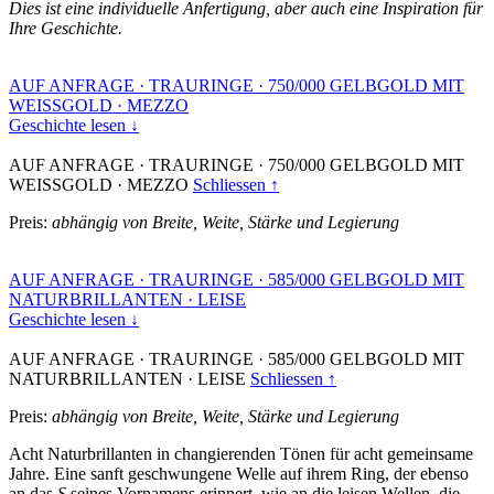
Dies ist eine individuelle Anfertigung, aber auch eine Inspiration für
Ihre Geschichte.
AUF ANFRAGE
·
TRAURINGE
·
750/000 GELBGOLD MIT
WEISSGOLD
·
MEZZO
Geschichte lesen ↓
AUF ANFRAGE
·
TRAURINGE
·
750/000 GELBGOLD MIT
WEISSGOLD
·
MEZZO
Schliessen ↑
Preis:
abhängig von Breite, Weite, Stärke und Legierung
AUF ANFRAGE
·
TRAURINGE
·
585/000 GELBGOLD MIT
NATURBRILLANTEN
·
LEISE
Geschichte lesen ↓
AUF ANFRAGE
·
TRAURINGE
·
585/000 GELBGOLD MIT
NATURBRILLANTEN
·
LEISE
Schliessen ↑
Preis:
abhängig von Breite, Weite, Stärke und Legierung
Acht Naturbrillanten in changierenden Tönen für acht gemeinsame
Jahre. Eine sanft geschwungene Welle auf ihrem Ring, der ebenso
an das
S
seines Vornamens erinnert, wie an die leisen Wellen, die