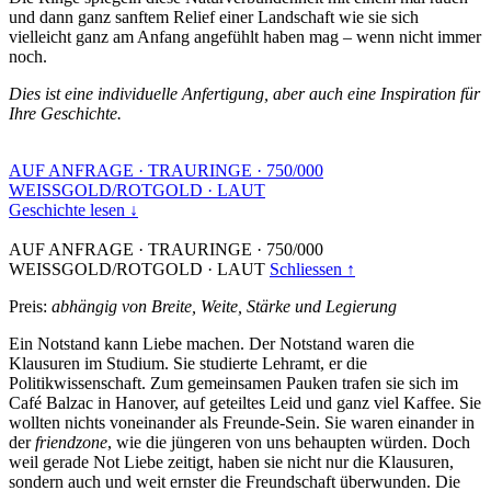
und dann ganz sanftem Relief einer Landschaft wie sie sich
vielleicht ganz am Anfang angefühlt haben mag – wenn nicht immer
noch.
Dies ist eine individuelle Anfertigung, aber auch eine Inspiration für
Ihre Geschichte.
AUF ANFRAGE
·
TRAURINGE
·
750/000
WEISSGOLD/ROTGOLD
·
LAUT
Geschichte lesen ↓
AUF ANFRAGE
·
TRAURINGE
·
750/000
WEISSGOLD/ROTGOLD
·
LAUT
Schliessen ↑
Preis:
abhängig von Breite, Weite, Stärke und Legierung
Ein Notstand kann Liebe machen. Der Notstand waren die
Klausuren im Studium. Sie studierte Lehramt, er die
Politikwissenschaft. Zum gemeinsamen Pauken trafen sie sich im
Café Balzac in Hanover, auf geteiltes Leid und ganz viel Kaffee. Sie
wollten nichts voneinander als Freunde-Sein. Sie waren einander in
der
friendzone
, wie die jüngeren von uns behaupten würden. Doch
weil gerade Not Liebe zeitigt, haben sie nicht nur die Klausuren,
sondern auch und weit ernster die Freundschaft überwunden. Die