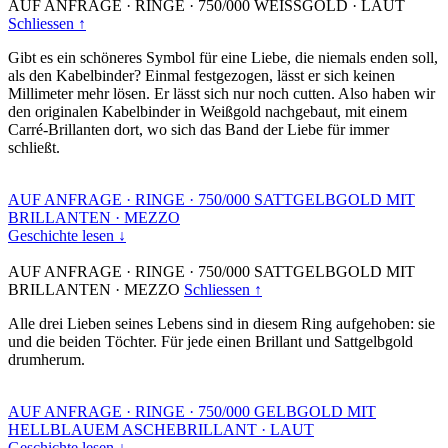
AUF ANFRAGE
·
RINGE
·
750/000 WEISSGOLD
·
LAUT
Schliessen ↑
Gibt es ein schöneres Symbol für eine Liebe, die niemals enden soll,
als den Kabelbinder? Einmal festgezogen, lässt er sich keinen
Millimeter mehr lösen. Er lässt sich nur noch cutten. Also haben wir
den originalen Kabelbinder in Weißgold nachgebaut, mit einem
Carré-Brillanten dort, wo sich das Band der Liebe für immer
schließt.
AUF ANFRAGE
·
RINGE
·
750/000 SATTGELBGOLD MIT
BRILLANTEN
·
MEZZO
Geschichte lesen ↓
AUF ANFRAGE
·
RINGE
·
750/000 SATTGELBGOLD MIT
BRILLANTEN
·
MEZZO
Schliessen ↑
Alle drei Lieben seines Lebens sind in diesem Ring aufgehoben: sie
und die beiden Töchter. Für jede einen Brillant und Sattgelbgold
drumherum.
AUF ANFRAGE
·
RINGE
·
750/000 GELBGOLD MIT
HELLBLAUEM ASCHEBRILLANT
·
LAUT
Geschichte lesen ↓