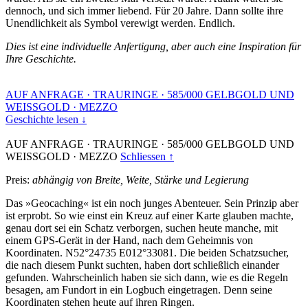
dennoch, und sich immer liebend. Für 20 Jahre. Dann sollte ihre
Unendlichkeit als Symbol verewigt werden. Endlich.
Dies ist eine individuelle Anfertigung, aber auch eine Inspiration für
Ihre Geschichte.
AUF ANFRAGE
·
TRAURINGE
·
585/000 GELBGOLD UND
WEISSGOLD
·
MEZZO
Geschichte lesen ↓
AUF ANFRAGE
·
TRAURINGE
·
585/000 GELBGOLD UND
WEISSGOLD
·
MEZZO
Schliessen ↑
Preis:
abhängig von Breite, Weite, Stärke und Legierung
Das »Geocaching« ist ein noch junges Abenteuer. Sein Prinzip aber
ist erprobt. So wie einst ein Kreuz auf einer Karte glauben machte,
genau dort sei ein Schatz verborgen, suchen heute manche, mit
einem GPS-Gerät in der Hand, nach dem Geheimnis von
Koordinaten. N52°24735 E012°33081. Die beiden Schatzsucher,
die nach diesem Punkt suchten, haben dort schließlich einander
gefunden. Wahrscheinlich haben sie sich dann, wie es die Regeln
besagen, am Fundort in ein Logbuch eingetragen. Denn seine
Koordinaten stehen heute auf ihren Ringen.