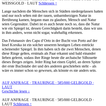
WEISSGOLD
·
LAUT
Schliessen ↑
Lange nachdem die Menschen sich in Städten niedergelassen hatten
und nur noch selten mit der rauen, unbarmherzigen Natur in
Berührung kamen, begann man zu glauben, Mensch und Natur
seien Gegensätze. Dabei ist es auch heute noch so, dass die Natur
wie ein Spiegel ist, dessen Gerechtigkeit darin besteht, dass wir uns
in ihm anders, wenn nicht sogar, wahrhaftig erkennen.
Das Felsmassiv des Capu d‘Orto in der Bucht von Porto auf der
Insel Korsika ist ein solcher unserem heutigen Leben entrückt
scheinender Spiegel. In ihm haben sich die zwei Menschen, denen
diese Ringe gelten, erstmals als Paar erkannt und bald einander
lieben gelernt, sodass ihre Ringe heute die archaische Silhouette
dieses Berges zeigen. Jeder Ring hat einen Gipfel, an deren Spitze
der erste Buchstabe der und des anderen geschrieben steht – als
wäre es immer schon so gewesen, als könnte es nie anders sein.
AUF ANFRAGE
·
TRAURINGE
·
585/000 GELBGOLD
·
LAUT
Geschichte lesen ↓
AUF ANFRAGE
·
TRAURINGE
·
585/000 GELBGOLD
·
LAUT
Schliessen ↑