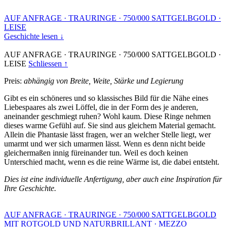
AUF ANFRAGE
·
TRAURINGE
·
750/000 SATTGELBGOLD
·
LEISE
Geschichte lesen ↓
AUF ANFRAGE
·
TRAURINGE
·
750/000 SATTGELBGOLD
·
LEISE
Schliessen ↑
Preis:
abhängig von Breite, Weite, Stärke und Legierung
Gibt es ein schöneres und so klassisches Bild für die Nähe eines
Liebespaares als zwei Löffel, die in der Form des je anderen,
aneinander geschmiegt ruhen? Wohl kaum. Diese Ringe nehmen
dieses warme Gefühl auf. Sie sind aus gleichem Material gemacht.
Allein die Phantasie lässt fragen, wer an welcher Stelle liegt, wer
umarmt und wer sich umarmen lässt. Wenn es denn nicht beide
gleichermaßen innig füreinander tun. Weil es doch keinen
Unterschied macht, wenn es die reine Wärme ist, die dabei entsteht.
Dies ist eine individuelle Anfertigung, aber auch eine Inspiration für
Ihre Geschichte.
AUF ANFRAGE
·
TRAURINGE
·
750/000 SATTGELBGOLD
MIT ROTGOLD UND NATURBRILLANT
·
MEZZO