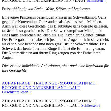
ROTGOLD UND NATURBRILLANTEN
·
LAUT
Schliessen ↑
Preis:
abhängig von Breite, Weite, Stärke und Legierung
Eine junge Prinzessin besiegt den Prinzen im Schwertkampf. Ganz
gegen die Konvention. Ganz anders als das klassische Märchen.
Auch weil diese Geschichte, das Blaublütige ganz beiseite gelassen,
tatsächlich so geschehen ist. Der Schwertkampf war Mittelpunkt
eines mittelalterlichen Rollenspiels. Die Inszenierung eines Rituals.
Der Prinz gab an, er habe sich just in dem Augenblick in sie verliebt,
als er sah, wie behände und noch grazil sie ihr Schwert führte. Das
Schwert, das heute über ihre Ringe läuft, ist die Erinnerung daran.
Die Naturbrillanten auf ihrem Ring zeugen von der Farbe ihrer
Augen.
Dies ist eine individuelle Anfertigung, aber auch eine Inspiration für
Ihre Geschichte.
AUF ANFRAGE
·
TRAURINGE
·
950/000 PLATIN MIT
ROTGOLD UND NATURBRILLANT
·
LAUT
Geschichte lesen ↓
AUF ANFRAGE
·
TRAURINGE
·
950/000 PLATIN MIT
ROTGOLD UND NATURBRILLANT
·
LAUT
Schliessen ↑