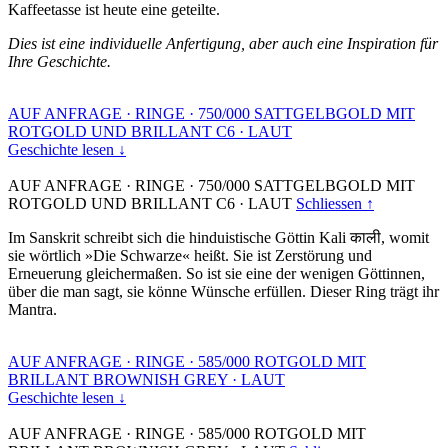
Kaffeetasse ist heute eine geteilte.
Dies ist eine individuelle Anfertigung, aber auch eine Inspiration für
Ihre Geschichte.
AUF ANFRAGE
·
RINGE
·
750/000 SATTGELBGOLD MIT
ROTGOLD UND BRILLANT C6
·
LAUT
Geschichte lesen ↓
AUF ANFRAGE
·
RINGE
·
750/000 SATTGELBGOLD MIT
ROTGOLD UND BRILLANT C6
·
LAUT
Schliessen ↑
Im Sanskrit schreibt sich die hinduistische Göttin Kali काली, womit
sie wörtlich »Die Schwarze« heißt. Sie ist Zerstörung und
Erneuerung gleichermaßen. So ist sie eine der wenigen Göttinnen,
über die man sagt, sie könne Wünsche erfüllen. Dieser Ring trägt ihr
Mantra.
AUF ANFRAGE
·
RINGE
·
585/000 ROTGOLD MIT
BRILLANT BROWNISH GREY
·
LAUT
Geschichte lesen ↓
AUF ANFRAGE
·
RINGE
·
585/000 ROTGOLD MIT