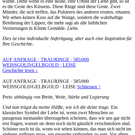
wurde. Denn wenn es eine Ikone, eine Urbild der Liebe gibt, so ist
es die Geste des Küssens. Diese Ringe sind diese Geste. Zwei
Münder, die sich treffen, das Pulsieren des anderen erraten, ertasten.
Wir sehen keinen Kuss auf die Wange, sondern die wahrhaftige
Berührung der Lippen, die mehr sagt als alle farblichen
Verzierungen in Klimts Gemälde.
Liebe.
Dies ist eine individuelle Anfertigung, aber auch eine Inspiration für
Ihre Geschichte.
AUF ANFRAGE
·
TRAURINGE
·
585/000
WEISSGOLD/GELBGOLD
·
LEISE
Geschichte lesen ↓
AUF ANFRAGE
·
TRAURINGE
·
585/000
WEISSGOLD/GELBGOLD
·
LEISE
Schliessen ↑
Preis:
abhängig von Breite, Weite, Stärke und Legierung
Und nun trägst du meine Hälfte, wie ich die deine trage.
Ein
klassisches Symbol der Liebe ist, wenn zwei Menschen so
passgenau ineinander überzugehen scheinen, dass wir uns gar nicht
erst fragen, warum sie denn noch nicht gänzlich verschmolzen sind.
Schöner noch ist da, wenn wir sehen können, das man sich nicht im
anderen auflösen muss, um einander verbunden zu sein. Vor allem,