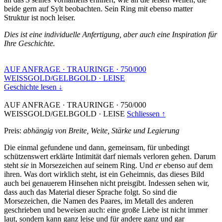
beide gern auf Sylt beobachten. Sein Ring mit ebenso matter
Struktur ist noch leiser.
Dies ist eine individuelle Anfertigung, aber auch eine Inspiration für
Ihre Geschichte.
AUF ANFRAGE
·
TRAURINGE
·
750/000
WEISSGOLD/GELBGOLD
·
LEISE
Geschichte lesen ↓
AUF ANFRAGE
·
TRAURINGE
·
750/000
WEISSGOLD/GELBGOLD
·
LEISE
Schliessen ↑
Preis:
abhängig von Breite, Weite, Stärke und Legierung
Die einmal gefundene und dann, gemeinsam, für unbedingt
schützenswert erklärte Intimität darf niemals verloren gehen. Darum
steht
sie
in Morsezeichen auf seinem Ring. Und
er
ebenso auf dem
ihren. Was dort wirklich steht, ist ein Geheimnis, das dieses Bild
auch bei genauerem Hinsehen nicht preisgibt. Indessen sehen wir,
dass auch das Material dieser Sprache folgt. So sind die
Morsezeichen, die Namen des Paares, im Metall des anderen
geschrieben und beweisen auch: eine große Liebe ist nicht immer
laut, sondern kann ganz leise und für andere ganz und gar