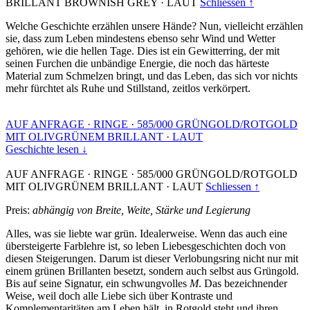
BRILLANT BROWNISH GREY
·
LAUT
Schliessen ↑
Welche Geschichte erzählen unsere Hände? Nun, vielleicht erzählen
sie, dass zum Leben mindestens ebenso sehr Wind und Wetter
gehören, wie die hellen Tage. Dies ist ein Gewitterring, der mit
seinen Furchen die unbändige Energie, die noch das härteste
Material zum Schmelzen bringt, und das Leben, das sich vor nichts
mehr fürchtet als Ruhe und Stillstand, zeitlos verkörpert.
AUF ANFRAGE
·
RINGE
·
585/000 GRÜNGOLD/ROTGOLD
MIT OLIVGRÜNEM BRILLANT
·
LAUT
Geschichte lesen ↓
AUF ANFRAGE
·
RINGE
·
585/000 GRÜNGOLD/ROTGOLD
MIT OLIVGRÜNEM BRILLANT
·
LAUT
Schliessen ↑
Preis:
abhängig von Breite, Weite, Stärke und Legierung
Alles, was sie liebte war grün. Idealerweise. Wenn das auch eine
übersteigerte Farblehre ist, so leben Liebesgeschichten doch von
diesen Steigerungen. Darum ist dieser Verlobungsring nicht nur mit
einem grünen Brillanten besetzt, sondern auch selbst aus Grüngold.
Bis auf seine Signatur, ein schwungvolles
M
. Das bezeichnender
Weise, weil doch alle Liebe sich über Kontraste und
Komplementaritäten am Leben hält, in Rotgold steht und ihren