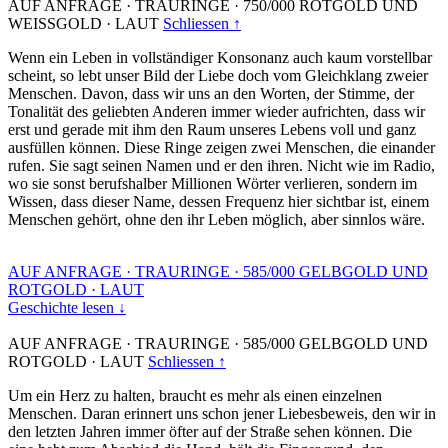
AUF ANFRAGE
·
TRAURINGE
·
750/000 ROTGOLD UND
WEISSGOLD
·
LAUT
Schliessen ↑
Wenn ein Leben in vollständiger Konsonanz auch kaum vorstellbar
scheint, so lebt unser Bild der Liebe doch vom Gleichklang zweier
Menschen. Davon, dass wir uns an den Worten, der Stimme, der
Tonalität des geliebten Anderen immer wieder aufrichten, dass wir
erst und gerade mit ihm den Raum unseres Lebens voll und ganz
ausfüllen können. Diese Ringe zeigen zwei Menschen, die einander
rufen. Sie sagt seinen Namen und er den ihren. Nicht wie im Radio,
wo sie sonst berufshalber Millionen Wörter verlieren, sondern im
Wissen, dass dieser Name, dessen Frequenz hier sichtbar ist, einem
Menschen gehört, ohne den ihr Leben möglich, aber sinnlos wäre.
AUF ANFRAGE
·
TRAURINGE
·
585/000 GELBGOLD UND
ROTGOLD
·
LAUT
Geschichte lesen ↓
AUF ANFRAGE
·
TRAURINGE
·
585/000 GELBGOLD UND
ROTGOLD
·
LAUT
Schliessen ↑
Um ein Herz zu halten, braucht es mehr als einen einzelnen
Menschen. Daran erinnert uns schon jener Liebesbeweis, den wir in
den letzten Jahren immer öfter auf der Straße sehen können. Die