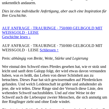
unkenntlich andauern.
Dies ist eine individuelle Anfertigung, aber auch eine Inspiration für
Ihre Geschichte.
AUF ANFRAGE
·
TRAURINGE
·
750/000 GELBGOLD MIT
WEISSGOLD
·
LEISE
Geschichte lesen ↓
AUF ANFRAGE
·
TRAURINGE
·
750/000 GELBGOLD MIT
WEISSGOLD
·
LEISE
Schliessen ↑
Preis:
abhängig von Breite, Weite, Stärke und Legierung
Wer einmal den Schweif eines Pferdes gesehen hat, wie er stolz und
leicht und sanft dem Galopp folgt, der wird etwas davon verstanden
haben, was es heißt, das Leben von dieser Schönheit aus zu
betrachten. Dieses Paar hat sich gewissermaßen auf Pferderücken
gefunden. Und welch Leidenschaft ist größer und anhaltender als
jene, die wir teilen. Diese Ringe sind der Versuch diese Linie, den
wehenden Schweif nachzubilden. Und auf eine Weise ist der
Schweif auch die Liebesspur zweier Menschen, die sich anmutig um
ihre Ringfinger zieht und ohne Ende windet.