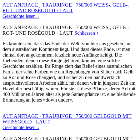
AUF ANFRAGE
·
TRAURINGE
·
750/000 WEISS-, GELB-,
ROT- UND ROSÉGOLD
·
LAUT
Geschichte lesen ↓
AUF ANFRAGE
·
TRAURINGE
·
750/000 WEISS-, GELB-,
ROT- UND ROSÉGOLD
·
LAUT
Schliessen ↑
Es könnte sein, dass das Ende der Welt, von hier aus gesehen, auf
dem australischen Kontinent liegt. Und dass dieses Ende, ist man
einmal dort angekommen, letztlich neue Anfänge zeitigt. Die
Liebenden, denen diese Ringe gehören, können eine solche
Geschichte erzählen. Ihr Ringe ziert das Relief eines australischen
Farns, der seine Farben wie ein Regenbogen von Silber nach Gelb
zu Rot und Rosé changiert, und sicher zu den handwerklich
anspruchsvolleren Arbeiten zählt, mit denen wir in jüngerer Zeit am
Havelufer beschäftigt waren. Für sie ist diese Pflanze, deren Art mit
400 Millionen Jahren älter als jede Samenpflanze ist, eine bleibende
Erinnerung an jenes »down under«.
AUF ANFRAGE
·
TRAURINGE
·
750/000 GELBGOLD MIT
WEISSGOLD
·
LAUT
Geschichte lesen ↓
AUF ANFRAGE
·
TRAURINGE
·
750/000 GELBGOLD MIT