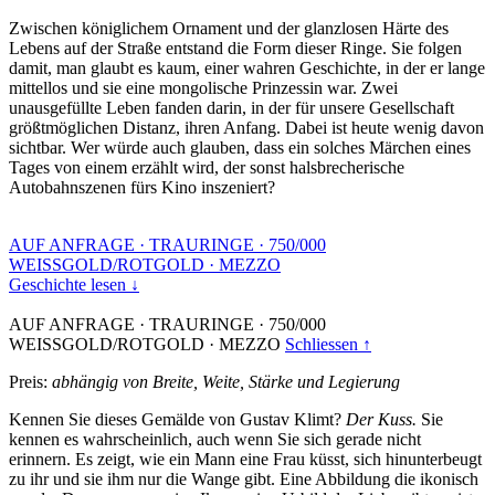
Zwischen königlichem Ornament und der glanzlosen Härte des
Lebens auf der Straße entstand die Form dieser Ringe. Sie folgen
damit, man glaubt es kaum, einer wahren Geschichte, in der er lange
mittellos und sie eine mongolische Prinzessin war. Zwei
unausgefüllte Leben fanden darin, in der für unsere Gesellschaft
größtmöglichen Distanz, ihren Anfang. Dabei ist heute wenig davon
sichtbar. Wer würde auch glauben, dass ein solches Märchen eines
Tages von einem erzählt wird, der sonst halsbrecherische
Autobahnszenen fürs Kino inszeniert?
AUF ANFRAGE
·
TRAURINGE
·
750/000
WEISSGOLD/ROTGOLD
·
MEZZO
Geschichte lesen ↓
AUF ANFRAGE
·
TRAURINGE
·
750/000
WEISSGOLD/ROTGOLD
·
MEZZO
Schliessen ↑
Preis:
abhängig von Breite, Weite, Stärke und Legierung
Kennen Sie dieses Gemälde von Gustav Klimt?
Der Kuss.
Sie
kennen es wahrscheinlich, auch wenn Sie sich gerade nicht
erinnern. Es zeigt, wie ein Mann eine Frau küsst, sich hinunterbeugt
zu ihr und sie ihm nur die Wange gibt. Eine Abbildung die ikonisch