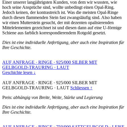
Einer unserer langjährigsten Kunden, von dem wir wussten, wie
hoch seine Ansprüche sind, wollte unbedingt einen Opal-Ring.
Jedoch keinen, der kontrastreich ist. Was die meisten Opal-Ringe
durch diesen flammenden Stein fast zwangsläufig sind. Also haben
wir einen Mutterstein gesucht, der mit dezenten opalisierenden
Mittelelementen gezeichnet ist und diesen dann auf eine U-förmige
Schiene aus farblich korrespondierendem Rotgold gesetzt.
Dies ist eine individuelle Anfertigung, aber auch eine Inspiration für
Ihre Geschichte.
AUF ANFRAGE
·
RINGE
·
925/000 SILBER MIT
GELBGOLD-TRAURING
·
LAUT
Geschichte lesen ↓
AUF ANFRAGE
·
RINGE
·
925/000 SILBER MIT
GELBGOLD-TRAURING
·
LAUT
Schliessen ↑
Preis:
abhängig von Breite, Weite, Stärke und Legierung
Dies ist eine individuelle Anfertigung, aber auch eine Inspiration für
Ihre Geschichte.
AUF ANFRAGE
·
RINGE
·
750/000 SATTGELBGOLD
·
LEISE