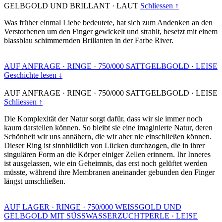
GELBGOLD UND BRILLANT
·
LAUT
Schliessen ↑
Was früher einmal Liebe bedeutete, hat sich zum Andenken an den
Verstorbenen um den Finger gewickelt und strahlt, besetzt mit einem
blassblau schimmernden Brillanten in der Farbe River.
AUF ANFRAGE
·
RINGE
·
750/000 SATTGELBGOLD
·
LEISE
Geschichte lesen ↓
AUF ANFRAGE
·
RINGE
·
750/000 SATTGELBGOLD
·
LEISE
Schliessen ↑
Die Komplexität der Natur sorgt dafür, dass wir sie immer noch
kaum darstellen können. So bleibt sie eine imaginierte Natur, deren
Schönheit wir uns annähern, die wir aber nie einschließen können.
Dieser Ring ist sinnbildlich von Lücken durchzogen, die in ihrer
singulären Form an die Körper einiger Zellen erinnern. Ihr Inneres
ist ausgelassen, wie ein Geheimnis, das erst noch gelüftet werden
müsste, während ihre Membranen aneinander gebunden den Finger
längst umschließen.
AUF LAGER
·
RINGE
·
750/000 WEISSGOLD UND
GELBGOLD MIT SÜSSWASSERZUCHTPERLE
·
LEISE