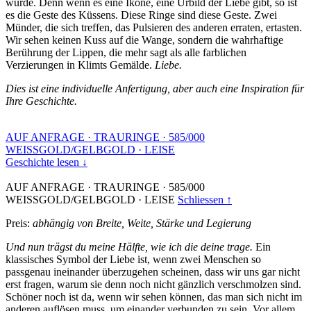
wurde. Denn wenn es eine Ikone, eine Urbild der Liebe gibt, so ist
es die Geste des Küssens. Diese Ringe sind diese Geste. Zwei
Münder, die sich treffen, das Pulsieren des anderen erraten, ertasten.
Wir sehen keinen Kuss auf die Wange, sondern die wahrhaftige
Berührung der Lippen, die mehr sagt als alle farblichen
Verzierungen in Klimts Gemälde.
Liebe.
Dies ist eine individuelle Anfertigung, aber auch eine Inspiration für
Ihre Geschichte.
AUF ANFRAGE
·
TRAURINGE
·
585/000
WEISSGOLD/GELBGOLD
·
LEISE
Geschichte lesen ↓
AUF ANFRAGE
·
TRAURINGE
·
585/000
WEISSGOLD/GELBGOLD
·
LEISE
Schliessen ↑
Preis:
abhängig von Breite, Weite, Stärke und Legierung
Und nun trägst du meine Hälfte, wie ich die deine trage.
Ein
klassisches Symbol der Liebe ist, wenn zwei Menschen so
passgenau ineinander überzugehen scheinen, dass wir uns gar nicht
erst fragen, warum sie denn noch nicht gänzlich verschmolzen sind.
Schöner noch ist da, wenn wir sehen können, das man sich nicht im
anderen auflösen muss, um einander verbunden zu sein. Vor allem,