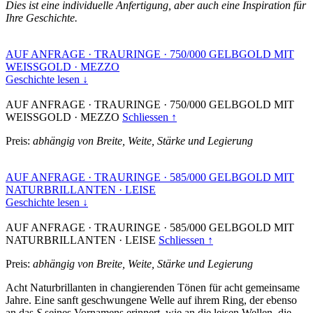
Dies ist eine individuelle Anfertigung, aber auch eine Inspiration für
Ihre Geschichte.
AUF ANFRAGE
·
TRAURINGE
·
750/000 GELBGOLD MIT
WEISSGOLD
·
MEZZO
Geschichte lesen ↓
AUF ANFRAGE
·
TRAURINGE
·
750/000 GELBGOLD MIT
WEISSGOLD
·
MEZZO
Schliessen ↑
Preis:
abhängig von Breite, Weite, Stärke und Legierung
AUF ANFRAGE
·
TRAURINGE
·
585/000 GELBGOLD MIT
NATURBRILLANTEN
·
LEISE
Geschichte lesen ↓
AUF ANFRAGE
·
TRAURINGE
·
585/000 GELBGOLD MIT
NATURBRILLANTEN
·
LEISE
Schliessen ↑
Preis:
abhängig von Breite, Weite, Stärke und Legierung
Acht Naturbrillanten in changierenden Tönen für acht gemeinsame
Jahre. Eine sanft geschwungene Welle auf ihrem Ring, der ebenso
an das
S
seines Vornamens erinnert, wie an die leisen Wellen, die