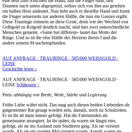
eine hebt zum Abschied die Hand, hält die Finger rund, den
Daumen nach unten abgespreizt, sodass sich von ihm aus gesehen
ein halbes Herz andeutet. Nun hebt auch er dieselbe Hand und formt
die Finger seinerseits zur anderen Hälfte, die nun ein Ganzes ergibt.
Diese Trauringe erinnern an diese Geste, denn wie der Wechsel von
Gelbgold zu Rotgold deutlich macht, sind hier zwei unterschiedliche
Menschen gemeint. »Same but different« lautet das Motto der
Ringe. Und so ist die eine Hälfte des Herzens ihrem J und die
andere seinem M nachempfunden.
AUF ANFRAGE
·
TRAURINGE
·
585/000 WEISSGOLD
·
LEISE
Geschichte lesen ↓
AUF ANFRAGE
·
TRAURINGE
·
585/000 WEISSGOLD
·
LEISE
Schliessen ↑
Preis:
abhängig von Breite, Weite, Stärke und Legierung
Frühe Liebe währt nicht. Das mag auch diesen beiden Liebenden als
gutgemeinter Rat gesagt worden sein, damals, noch zu Schulzeiten.
Er ist ihr ab dann immer gefolgt. Hat die Fahrstunden als
gemeinsame arrangiert. Ist ihr später, da waren sie längst eins,
gefolgt, als sie ins Ausland zum Studieren ging. Als sie versetzt
wurde. Als sie ein zweites Mal versetzt wurde. Autark waren sie