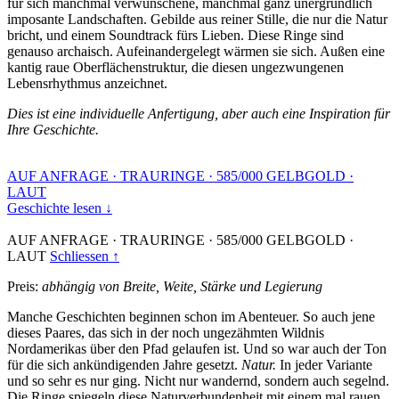
für sich manchmal verwunschene, manchmal ganz unergründlich
imposante Landschaften. Gebilde aus reiner Stille, die nur die Natur
bricht, und einem Soundtrack fürs Lieben. Diese Ringe sind
genauso archaisch. Aufeinandergelegt wärmen sie sich. Außen eine
kantig raue Oberflächenstruktur, die diesen ungezwungenen
Lebensrhythmus anzeichnet.
Dies ist eine individuelle Anfertigung, aber auch eine Inspiration für
Ihre Geschichte.
AUF ANFRAGE
·
TRAURINGE
·
585/000 GELBGOLD
·
LAUT
Geschichte lesen ↓
AUF ANFRAGE
·
TRAURINGE
·
585/000 GELBGOLD
·
LAUT
Schliessen ↑
Preis:
abhängig von Breite, Weite, Stärke und Legierung
Manche Geschichten beginnen schon im Abenteuer. So auch jene
dieses Paares, das sich in der noch ungezähmten Wildnis
Nordamerikas über den Pfad gelaufen ist. Und so war auch der Ton
für die sich ankündigenden Jahre gesetzt.
Natur.
In jeder Variante
und so sehr es nur ging. Nicht nur wandernd, sondern auch segelnd.
Die Ringe spiegeln diese Naturverbundenheit mit einem mal rauen