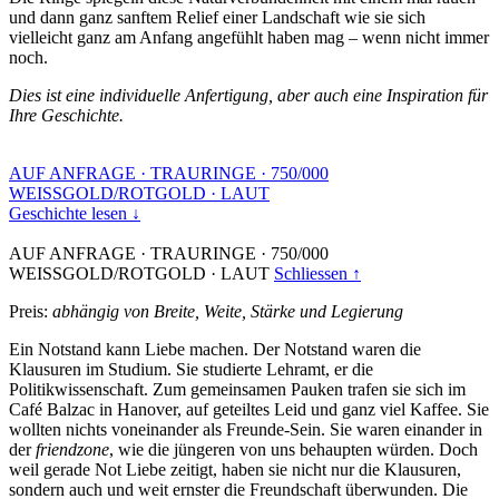
und dann ganz sanftem Relief einer Landschaft wie sie sich
vielleicht ganz am Anfang angefühlt haben mag – wenn nicht immer
noch.
Dies ist eine individuelle Anfertigung, aber auch eine Inspiration für
Ihre Geschichte.
AUF ANFRAGE
·
TRAURINGE
·
750/000
WEISSGOLD/ROTGOLD
·
LAUT
Geschichte lesen ↓
AUF ANFRAGE
·
TRAURINGE
·
750/000
WEISSGOLD/ROTGOLD
·
LAUT
Schliessen ↑
Preis:
abhängig von Breite, Weite, Stärke und Legierung
Ein Notstand kann Liebe machen. Der Notstand waren die
Klausuren im Studium. Sie studierte Lehramt, er die
Politikwissenschaft. Zum gemeinsamen Pauken trafen sie sich im
Café Balzac in Hanover, auf geteiltes Leid und ganz viel Kaffee. Sie
wollten nichts voneinander als Freunde-Sein. Sie waren einander in
der
friendzone
, wie die jüngeren von uns behaupten würden. Doch
weil gerade Not Liebe zeitigt, haben sie nicht nur die Klausuren,
sondern auch und weit ernster die Freundschaft überwunden. Die