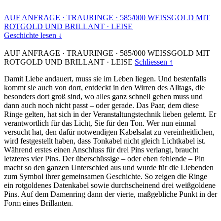
AUF ANFRAGE
·
TRAURINGE
·
585/000 WEISSGOLD MIT
ROTGOLD UND BRILLANT
·
LEISE
Geschichte lesen ↓
AUF ANFRAGE
·
TRAURINGE
·
585/000 WEISSGOLD MIT
ROTGOLD UND BRILLANT
·
LEISE
Schliessen ↑
Damit Liebe andauert, muss sie im Leben liegen. Und bestenfalls
kommt sie auch von dort, entdeckt in den Wirren des Alltags, die
besonders dort groß sind, wo alles ganz schnell gehen muss und
dann auch noch nicht passt – oder gerade. Das Paar, dem diese
Ringe gelten, hat sich in der Veranstaltungstechnik lieben gelernt. Er
verantwortlich für das Licht, Sie für den Ton. Wer nun einmal
versucht hat, den dafür notwendigen Kabelsalat zu vereinheitlichen,
wird festgestellt haben, dass Tonkabel nicht gleich Lichtkabel ist.
Während erstes einen Anschluss für drei Pins verlangt, braucht
letzteres vier Pins. Der überschüssige – oder eben fehlende – Pin
macht so den ganzen Unterschied aus und wurde für die Liebenden
zum Symbol ihrer gemeinsamen Geschichte. So zeigen die Ringe
ein rotgoldenes Datenkabel sowie durchscheinend drei weißgoldene
Pins. Auf dem Damenring dann der vierte, maßgebliche Punkt in der
Form eines Brillanten.