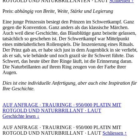
ROTGOLD UND NATURBRILLANTEN
·
LAUT
Schliessen ↑
Preis:
abhängig von Breite, Weite, Stärke und Legierung
Eine junge Prinzessin besiegt den Prinzen im Schwertkampf. Ganz
gegen die Konvention. Ganz anders als das klassische Märchen.
Auch weil diese Geschichte, das Blaublütige ganz beiseite gelassen,
tatsächlich so geschehen ist. Der Schwertkampf war Mittelpunkt
eines mittelalterlichen Rollenspiels. Die Inszenierung eines Rituals.
Der Prinz gab an, er habe sich just in dem Augenblick in sie verliebt,
als er sah, wie behände und noch grazil sie ihr Schwert führte. Das
Schwert, das heute über ihre Ringe läuft, ist die Erinnerung daran.
Die Naturbrillanten auf ihrem Ring zeugen von der Farbe ihrer
Augen.
Dies ist eine individuelle Anfertigung, aber auch eine Inspiration für
Ihre Geschichte.
AUF ANFRAGE
·
TRAURINGE
·
950/000 PLATIN MIT
ROTGOLD UND NATURBRILLANT
·
LAUT
Geschichte lesen ↓
AUF ANFRAGE
·
TRAURINGE
·
950/000 PLATIN MIT
ROTGOLD UND NATURBRILLANT
·
LAUT
Schliessen ↑