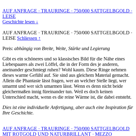
AUF ANFRAGE
·
TRAURINGE
·
750/000 SATTGELBGOLD
·
LEISE
Geschichte lesen ↓
AUF ANFRAGE
·
TRAURINGE
·
750/000 SATTGELBGOLD
·
LEISE
Schliessen ↑
Preis:
abhängig von Breite, Weite, Stärke und Legierung
Gibt es ein schöneres und so klassisches Bild für die Nähe eines
Liebespaares als zwei Löffel, die in der Form des je anderen,
aneinander geschmiegt ruhen? Wohl kaum. Diese Ringe nehmen
dieses warme Gefühl auf. Sie sind aus gleichem Material gemacht.
Allein die Phantasie lässt fragen, wer an welcher Stelle liegt, wer
umarmt und wer sich umarmen lässt. Wenn es denn nicht beide
gleichermaßen innig füreinander tun. Weil es doch keinen
Unterschied macht, wenn es die reine Wärme ist, die dabei entsteht.
Dies ist eine individuelle Anfertigung, aber auch eine Inspiration für
Ihre Geschichte.
AUF ANFRAGE
·
TRAURINGE
·
750/000 SATTGELBGOLD
MIT ROTGOLD UND NATURBRILLANT
·
MEZZO