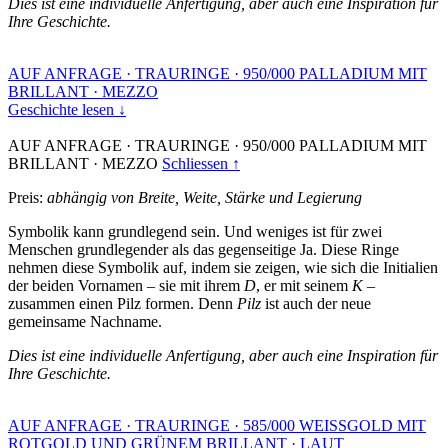
Dies ist eine individuelle Anfertigung, aber auch eine Inspiration für
Ihre Geschichte.
AUF ANFRAGE
·
TRAURINGE
·
950/000 PALLADIUM MIT
BRILLANT
·
MEZZO
Geschichte lesen ↓
AUF ANFRAGE
·
TRAURINGE
·
950/000 PALLADIUM MIT
BRILLANT
·
MEZZO
Schliessen ↑
Preis:
abhängig von Breite, Weite, Stärke und Legierung
Symbolik kann grundlegend sein. Und weniges ist für zwei
Menschen grundlegender als das gegenseitige Ja. Diese Ringe
nehmen diese Symbolik auf, indem sie zeigen, wie sich die Initialien
der beiden Vornamen – sie mit ihrem
D
, er mit seinem
K
–
zusammen einen Pilz formen. Denn
Pilz
ist auch der neue
gemeinsame Nachname.
Dies ist eine individuelle Anfertigung, aber auch eine Inspiration für
Ihre Geschichte.
AUF ANFRAGE
·
TRAURINGE
·
585/000 WEISSGOLD MIT
ROTGOLD UND GRÜNEM BRILLANT
·
LAUT