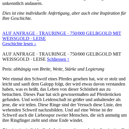
unkenntlich andauern.
Dies ist eine individuelle Anfertigung, aber auch eine Inspiration für
Ihre Geschichte.
AUF ANFRAGE
·
TRAURINGE
·
750/000 GELBGOLD MIT
WEISSGOLD
·
LEISE
Geschichte lesen ↓
AUF ANFRAGE
·
TRAURINGE
·
750/000 GELBGOLD MIT
WEISSGOLD
·
LEISE
Schliessen ↑
Preis:
abhängig von Breite, Weite, Stärke und Legierung
Wer einmal den Schweif eines Pferdes gesehen hat, wie er stolz und
leicht und sanft dem Galopp folgt, der wird etwas davon verstanden
haben, was es heißt, das Leben von dieser Schönheit aus zu
betrachten. Dieses Paar hat sich gewissermaßen auf Pferderücken
gefunden. Und welch Leidenschaft ist größer und anhaltender als
jene, die wir teilen. Diese Ringe sind der Versuch diese Linie, den
wehenden Schweif nachzubilden. Und auf eine Weise ist der
Schweif auch die Liebesspur zweier Menschen, die sich anmutig um
ihre Ringfinger zieht und ohne Ende windet.