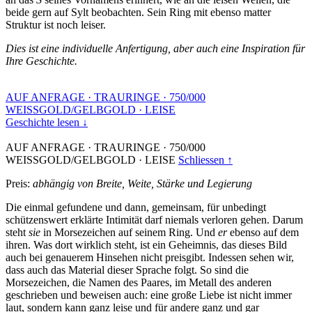
beide gern auf Sylt beobachten. Sein Ring mit ebenso matter
Struktur ist noch leiser.
Dies ist eine individuelle Anfertigung, aber auch eine Inspiration für
Ihre Geschichte.
AUF ANFRAGE
·
TRAURINGE
·
750/000
WEISSGOLD/GELBGOLD
·
LEISE
Geschichte lesen ↓
AUF ANFRAGE
·
TRAURINGE
·
750/000
WEISSGOLD/GELBGOLD
·
LEISE
Schliessen ↑
Preis:
abhängig von Breite, Weite, Stärke und Legierung
Die einmal gefundene und dann, gemeinsam, für unbedingt
schützenswert erklärte Intimität darf niemals verloren gehen. Darum
steht
sie
in Morsezeichen auf seinem Ring. Und
er
ebenso auf dem
ihren. Was dort wirklich steht, ist ein Geheimnis, das dieses Bild
auch bei genauerem Hinsehen nicht preisgibt. Indessen sehen wir,
dass auch das Material dieser Sprache folgt. So sind die
Morsezeichen, die Namen des Paares, im Metall des anderen
geschrieben und beweisen auch: eine große Liebe ist nicht immer
laut, sondern kann ganz leise und für andere ganz und gar