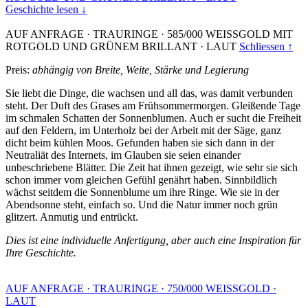
Geschichte lesen ↓
AUF ANFRAGE
·
TRAURINGE
·
585/000 WEISSGOLD MIT
ROTGOLD UND GRÜNEM BRILLANT
·
LAUT
Schliessen ↑
Preis:
abhängig von Breite, Weite, Stärke und Legierung
Sie liebt die Dinge, die wachsen und all das, was damit verbunden
steht. Der Duft des Grases am Frühsommermorgen. Gleißende Tage
im schmalen Schatten der Sonnenblumen. Auch er sucht die Freiheit
auf den Feldern, im Unterholz bei der Arbeit mit der Säge, ganz
dicht beim kühlen Moos. Gefunden haben sie sich dann in der
Neutraliät des Internets, im Glauben sie seien einander
unbeschriebene Blätter. Die Zeit hat ihnen gezeigt, wie sehr sie sich
schon immer vom gleichen Gefühl genährt haben. Sinnbildlich
wächst seitdem die Sonnenblume um ihre Ringe. Wie sie in der
Abendsonne steht, einfach so. Und die Natur immer noch grün
glitzert. Anmutig und entrückt.
Dies ist eine individuelle Anfertigung, aber auch eine Inspiration für
Ihre Geschichte.
AUF ANFRAGE
·
TRAURINGE
·
750/000 WEISSGOLD
·
LAUT