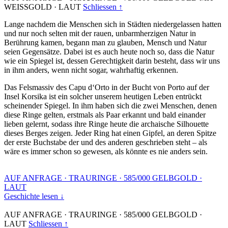
WEISSGOLD
·
LAUT
Schliessen ↑
Lange nachdem die Menschen sich in Städten niedergelassen hatten
und nur noch selten mit der rauen, unbarmherzigen Natur in
Berührung kamen, begann man zu glauben, Mensch und Natur
seien Gegensätze. Dabei ist es auch heute noch so, dass die Natur
wie ein Spiegel ist, dessen Gerechtigkeit darin besteht, dass wir uns
in ihm anders, wenn nicht sogar, wahrhaftig erkennen.
Das Felsmassiv des Capu d‘Orto in der Bucht von Porto auf der
Insel Korsika ist ein solcher unserem heutigen Leben entrückt
scheinender Spiegel. In ihm haben sich die zwei Menschen, denen
diese Ringe gelten, erstmals als Paar erkannt und bald einander
lieben gelernt, sodass ihre Ringe heute die archaische Silhouette
dieses Berges zeigen. Jeder Ring hat einen Gipfel, an deren Spitze
der erste Buchstabe der und des anderen geschrieben steht – als
wäre es immer schon so gewesen, als könnte es nie anders sein.
AUF ANFRAGE
·
TRAURINGE
·
585/000 GELBGOLD
·
LAUT
Geschichte lesen ↓
AUF ANFRAGE
·
TRAURINGE
·
585/000 GELBGOLD
·
LAUT
Schliessen ↑