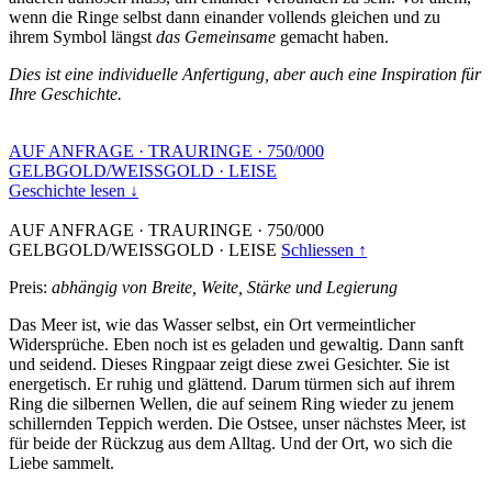
wenn die Ringe selbst dann einander vollends gleichen und zu
ihrem Symbol längst
das Gemeinsame
gemacht haben.
Dies ist eine individuelle Anfertigung, aber auch eine Inspiration für
Ihre Geschichte.
AUF ANFRAGE
·
TRAURINGE
·
750/000
GELBGOLD/WEISSGOLD
·
LEISE
Geschichte lesen ↓
AUF ANFRAGE
·
TRAURINGE
·
750/000
GELBGOLD/WEISSGOLD
·
LEISE
Schliessen ↑
Preis:
abhängig von Breite, Weite, Stärke und Legierung
Das Meer ist, wie das Wasser selbst, ein Ort vermeintlicher
Widersprüche. Eben noch ist es geladen und gewaltig. Dann sanft
und seidend. Dieses Ringpaar zeigt diese zwei Gesichter. Sie ist
energetisch. Er ruhig und glättend. Darum türmen sich auf ihrem
Ring die silbernen Wellen, die auf seinem Ring wieder zu jenem
schillernden Teppich werden. Die Ostsee, unser nächstes Meer, ist
für beide der Rückzug aus dem Alltag. Und der Ort, wo sich die
Liebe sammelt.