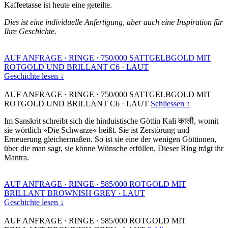
Kaffeetasse ist heute eine geteilte.
Dies ist eine individuelle Anfertigung, aber auch eine Inspiration für
Ihre Geschichte.
AUF ANFRAGE
·
RINGE
·
750/000 SATTGELBGOLD MIT
ROTGOLD UND BRILLANT C6
·
LAUT
Geschichte lesen ↓
AUF ANFRAGE
·
RINGE
·
750/000 SATTGELBGOLD MIT
ROTGOLD UND BRILLANT C6
·
LAUT
Schliessen ↑
Im Sanskrit schreibt sich die hinduistische Göttin Kali काली, womit
sie wörtlich »Die Schwarze« heißt. Sie ist Zerstörung und
Erneuerung gleichermaßen. So ist sie eine der wenigen Göttinnen,
über die man sagt, sie könne Wünsche erfüllen. Dieser Ring trägt ihr
Mantra.
AUF ANFRAGE
·
RINGE
·
585/000 ROTGOLD MIT
BRILLANT BROWNISH GREY
·
LAUT
Geschichte lesen ↓
AUF ANFRAGE
·
RINGE
·
585/000 ROTGOLD MIT