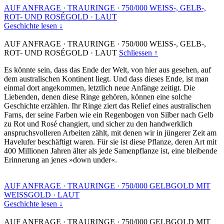
AUF ANFRAGE
·
TRAURINGE
·
750/000 WEISS-, GELB-,
ROT- UND ROSÉGOLD
·
LAUT
Geschichte lesen ↓
AUF ANFRAGE
·
TRAURINGE
·
750/000 WEISS-, GELB-,
ROT- UND ROSÉGOLD
·
LAUT
Schliessen ↑
Es könnte sein, dass das Ende der Welt, von hier aus gesehen, auf
dem australischen Kontinent liegt. Und dass dieses Ende, ist man
einmal dort angekommen, letztlich neue Anfänge zeitigt. Die
Liebenden, denen diese Ringe gehören, können eine solche
Geschichte erzählen. Ihr Ringe ziert das Relief eines australischen
Farns, der seine Farben wie ein Regenbogen von Silber nach Gelb
zu Rot und Rosé changiert, und sicher zu den handwerklich
anspruchsvolleren Arbeiten zählt, mit denen wir in jüngerer Zeit am
Havelufer beschäftigt waren. Für sie ist diese Pflanze, deren Art mit
400 Millionen Jahren älter als jede Samenpflanze ist, eine bleibende
Erinnerung an jenes »down under«.
AUF ANFRAGE
·
TRAURINGE
·
750/000 GELBGOLD MIT
WEISSGOLD
·
LAUT
Geschichte lesen ↓
AUF ANFRAGE
·
TRAURINGE
·
750/000 GELBGOLD MIT