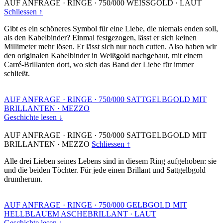
AUF ANFRAGE
·
RINGE
·
750/000 WEISSGOLD
·
LAUT
Schliessen ↑
Gibt es ein schöneres Symbol für eine Liebe, die niemals enden soll,
als den Kabelbinder? Einmal festgezogen, lässt er sich keinen
Millimeter mehr lösen. Er lässt sich nur noch cutten. Also haben wir
den originalen Kabelbinder in Weißgold nachgebaut, mit einem
Carré-Brillanten dort, wo sich das Band der Liebe für immer
schließt.
AUF ANFRAGE
·
RINGE
·
750/000 SATTGELBGOLD MIT
BRILLANTEN
·
MEZZO
Geschichte lesen ↓
AUF ANFRAGE
·
RINGE
·
750/000 SATTGELBGOLD MIT
BRILLANTEN
·
MEZZO
Schliessen ↑
Alle drei Lieben seines Lebens sind in diesem Ring aufgehoben: sie
und die beiden Töchter. Für jede einen Brillant und Sattgelbgold
drumherum.
AUF ANFRAGE
·
RINGE
·
750/000 GELBGOLD MIT
HELLBLAUEM ASCHEBRILLANT
·
LAUT
Geschichte lesen ↓