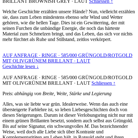
BRILLANT BROWNISH GREY
·
LAUT
Schliessen ↑
Welche Geschichte erzählen unsere Hände? Nun, vielleicht erzählen
sie, dass zum Leben mindestens ebenso sehr Wind und Wetter
gehören, wie die hellen Tage. Dies ist ein Gewitterring, der mit
seinen Furchen die unbändige Energie, die noch das härteste
Material zum Schmelzen bringt, und das Leben, das sich vor nichts
mehr fürchtet als Ruhe und Stillstand, zeitlos verkörpert.
AUF ANFRAGE
·
RINGE
·
585/000 GRÜNGOLD/ROTGOLD
MIT OLIVGRÜNEM BRILLANT
·
LAUT
Geschichte lesen ↓
AUF ANFRAGE
·
RINGE
·
585/000 GRÜNGOLD/ROTGOLD
MIT OLIVGRÜNEM BRILLANT
·
LAUT
Schliessen ↑
Preis:
abhängig von Breite, Weite, Stärke und Legierung
Alles, was sie liebte war grün. Idealerweise. Wenn das auch eine
übersteigerte Farblehre ist, so leben Liebesgeschichten doch von
diesen Steigerungen. Darum ist dieser Verlobungsring nicht nur mit
einem grünen Brillanten besetzt, sondern auch selbst aus Grüngold.
Bis auf seine Signatur, ein schwungvolles
M
. Das bezeichnender
Weise, weil doch alle Liebe sich über Kontraste und
Komplementaritäten am Leben hält, in Rotgold steht und ihren