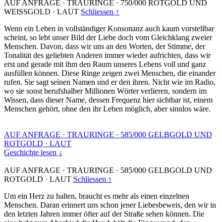
AUF ANFRAGE
·
TRAURINGE
·
750/000 ROTGOLD UND
WEISSGOLD
·
LAUT
Schliessen ↑
Wenn ein Leben in vollständiger Konsonanz auch kaum vorstellbar
scheint, so lebt unser Bild der Liebe doch vom Gleichklang zweier
Menschen. Davon, dass wir uns an den Worten, der Stimme, der
Tonalität des geliebten Anderen immer wieder aufrichten, dass wir
erst und gerade mit ihm den Raum unseres Lebens voll und ganz
ausfüllen können. Diese Ringe zeigen zwei Menschen, die einander
rufen. Sie sagt seinen Namen und er den ihren. Nicht wie im Radio,
wo sie sonst berufshalber Millionen Wörter verlieren, sondern im
Wissen, dass dieser Name, dessen Frequenz hier sichtbar ist, einem
Menschen gehört, ohne den ihr Leben möglich, aber sinnlos wäre.
AUF ANFRAGE
·
TRAURINGE
·
585/000 GELBGOLD UND
ROTGOLD
·
LAUT
Geschichte lesen ↓
AUF ANFRAGE
·
TRAURINGE
·
585/000 GELBGOLD UND
ROTGOLD
·
LAUT
Schliessen ↑
Um ein Herz zu halten, braucht es mehr als einen einzelnen
Menschen. Daran erinnert uns schon jener Liebesbeweis, den wir in
den letzten Jahren immer öfter auf der Straße sehen können. Die