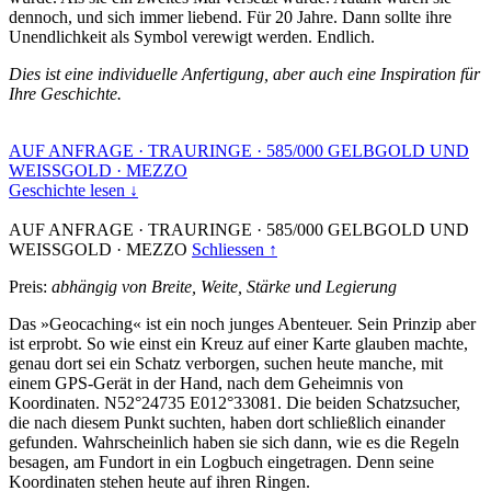
dennoch, und sich immer liebend. Für 20 Jahre. Dann sollte ihre
Unendlichkeit als Symbol verewigt werden. Endlich.
Dies ist eine individuelle Anfertigung, aber auch eine Inspiration für
Ihre Geschichte.
AUF ANFRAGE
·
TRAURINGE
·
585/000 GELBGOLD UND
WEISSGOLD
·
MEZZO
Geschichte lesen ↓
AUF ANFRAGE
·
TRAURINGE
·
585/000 GELBGOLD UND
WEISSGOLD
·
MEZZO
Schliessen ↑
Preis:
abhängig von Breite, Weite, Stärke und Legierung
Das »Geocaching« ist ein noch junges Abenteuer. Sein Prinzip aber
ist erprobt. So wie einst ein Kreuz auf einer Karte glauben machte,
genau dort sei ein Schatz verborgen, suchen heute manche, mit
einem GPS-Gerät in der Hand, nach dem Geheimnis von
Koordinaten. N52°24735 E012°33081. Die beiden Schatzsucher,
die nach diesem Punkt suchten, haben dort schließlich einander
gefunden. Wahrscheinlich haben sie sich dann, wie es die Regeln
besagen, am Fundort in ein Logbuch eingetragen. Denn seine
Koordinaten stehen heute auf ihren Ringen.