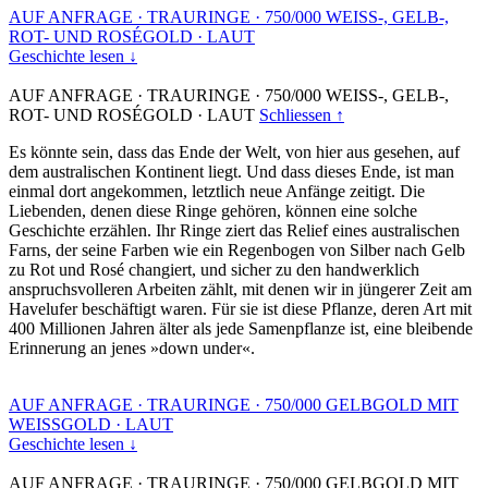
AUF ANFRAGE
·
TRAURINGE
·
750/000 WEISS-, GELB-,
ROT- UND ROSÉGOLD
·
LAUT
Geschichte lesen ↓
AUF ANFRAGE
·
TRAURINGE
·
750/000 WEISS-, GELB-,
ROT- UND ROSÉGOLD
·
LAUT
Schliessen ↑
Es könnte sein, dass das Ende der Welt, von hier aus gesehen, auf
dem australischen Kontinent liegt. Und dass dieses Ende, ist man
einmal dort angekommen, letztlich neue Anfänge zeitigt. Die
Liebenden, denen diese Ringe gehören, können eine solche
Geschichte erzählen. Ihr Ringe ziert das Relief eines australischen
Farns, der seine Farben wie ein Regenbogen von Silber nach Gelb
zu Rot und Rosé changiert, und sicher zu den handwerklich
anspruchsvolleren Arbeiten zählt, mit denen wir in jüngerer Zeit am
Havelufer beschäftigt waren. Für sie ist diese Pflanze, deren Art mit
400 Millionen Jahren älter als jede Samenpflanze ist, eine bleibende
Erinnerung an jenes »down under«.
AUF ANFRAGE
·
TRAURINGE
·
750/000 GELBGOLD MIT
WEISSGOLD
·
LAUT
Geschichte lesen ↓
AUF ANFRAGE
·
TRAURINGE
·
750/000 GELBGOLD MIT