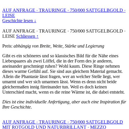
AUF ANFRAGE
·
TRAURINGE
·
750/000 SATTGELBGOLD
·
LEISE
Geschichte lesen ↓
AUF ANFRAGE
·
TRAURINGE
·
750/000 SATTGELBGOLD
·
LEISE
Schliessen ↑
Preis:
abhängig von Breite, Weite, Stärke und Legierung
Gibt es ein schöneres und so klassisches Bild für die Nähe eines
Liebespaares als zwei Löffel, die in der Form des je anderen,
aneinander geschmiegt ruhen? Wohl kaum. Diese Ringe nehmen
dieses warme Gefühl auf. Sie sind aus gleichem Material gemacht.
Allein die Phantasie lässt fragen, wer an welcher Stelle liegt, wer
umarmt und wer sich umarmen lässt. Wenn es denn nicht beide
gleichermaßen innig füreinander tun. Weil es doch keinen
Unterschied macht, wenn es die reine Wärme ist, die dabei entsteht.
Dies ist eine individuelle Anfertigung, aber auch eine Inspiration für
Ihre Geschichte.
AUF ANFRAGE
·
TRAURINGE
·
750/000 SATTGELBGOLD
MIT ROTGOLD UND NATURBRILLANT
·
MEZZO