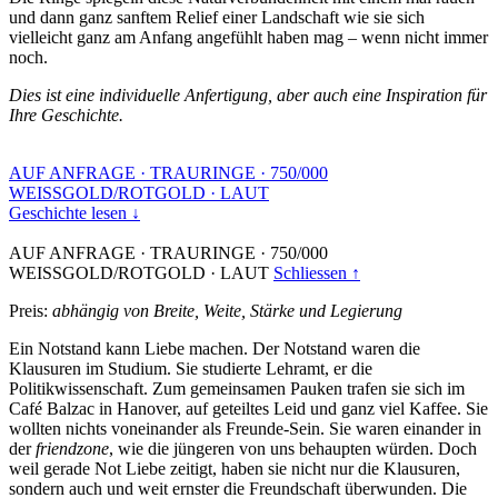
und dann ganz sanftem Relief einer Landschaft wie sie sich
vielleicht ganz am Anfang angefühlt haben mag – wenn nicht immer
noch.
Dies ist eine individuelle Anfertigung, aber auch eine Inspiration für
Ihre Geschichte.
AUF ANFRAGE
·
TRAURINGE
·
750/000
WEISSGOLD/ROTGOLD
·
LAUT
Geschichte lesen ↓
AUF ANFRAGE
·
TRAURINGE
·
750/000
WEISSGOLD/ROTGOLD
·
LAUT
Schliessen ↑
Preis:
abhängig von Breite, Weite, Stärke und Legierung
Ein Notstand kann Liebe machen. Der Notstand waren die
Klausuren im Studium. Sie studierte Lehramt, er die
Politikwissenschaft. Zum gemeinsamen Pauken trafen sie sich im
Café Balzac in Hanover, auf geteiltes Leid und ganz viel Kaffee. Sie
wollten nichts voneinander als Freunde-Sein. Sie waren einander in
der
friendzone
, wie die jüngeren von uns behaupten würden. Doch
weil gerade Not Liebe zeitigt, haben sie nicht nur die Klausuren,
sondern auch und weit ernster die Freundschaft überwunden. Die