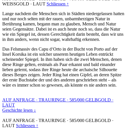
WEISSGOLD
·
LAUT
Schliessen ↑
Lange nachdem die Menschen sich in Städten niedergelassen hatten
und nur noch selten mit der rauen, unbarmherzigen Natur in
Berührung kamen, begann man zu glauben, Mensch und Natur
seien Gegensätze. Dabei ist es auch heute noch so, dass die Natur
wie ein Spiegel ist, dessen Gerechtigkeit darin besteht, dass wir uns
in ihm anders, wenn nicht sogar, wahrhaftig erkennen.
Das Felsmassiv des Capu d‘Orto in der Bucht von Porto auf der
Insel Korsika ist ein solcher unserem heutigen Leben entrückt
scheinender Spiegel. In ihm haben sich die zwei Menschen, denen
diese Ringe gelten, erstmals als Paar erkannt und bald einander
lieben gelernt, sodass ihre Ringe heute die archaische Silhouette
dieses Berges zeigen. Jeder Ring hat einen Gipfel, an deren Spitze
der erste Buchstabe der und des anderen geschrieben steht – als
wäre es immer schon so gewesen, als könnte es nie anders sein.
AUF ANFRAGE
·
TRAURINGE
·
585/000 GELBGOLD
·
LAUT
Geschichte lesen ↓
AUF ANFRAGE
·
TRAURINGE
·
585/000 GELBGOLD
·
LAUT
Schliessen ↑