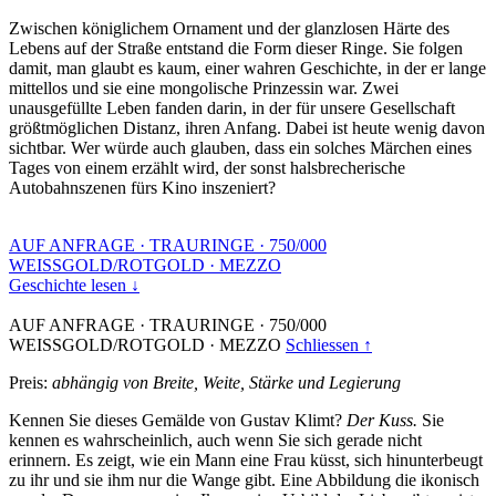
Zwischen königlichem Ornament und der glanzlosen Härte des
Lebens auf der Straße entstand die Form dieser Ringe. Sie folgen
damit, man glaubt es kaum, einer wahren Geschichte, in der er lange
mittellos und sie eine mongolische Prinzessin war. Zwei
unausgefüllte Leben fanden darin, in der für unsere Gesellschaft
größtmöglichen Distanz, ihren Anfang. Dabei ist heute wenig davon
sichtbar. Wer würde auch glauben, dass ein solches Märchen eines
Tages von einem erzählt wird, der sonst halsbrecherische
Autobahnszenen fürs Kino inszeniert?
AUF ANFRAGE
·
TRAURINGE
·
750/000
WEISSGOLD/ROTGOLD
·
MEZZO
Geschichte lesen ↓
AUF ANFRAGE
·
TRAURINGE
·
750/000
WEISSGOLD/ROTGOLD
·
MEZZO
Schliessen ↑
Preis:
abhängig von Breite, Weite, Stärke und Legierung
Kennen Sie dieses Gemälde von Gustav Klimt?
Der Kuss.
Sie
kennen es wahrscheinlich, auch wenn Sie sich gerade nicht
erinnern. Es zeigt, wie ein Mann eine Frau küsst, sich hinunterbeugt
zu ihr und sie ihm nur die Wange gibt. Eine Abbildung die ikonisch