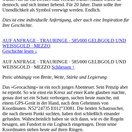
dennoch, und sich immer liebend. Für 20 Jahre. Dann sollte ihre
Unendlichkeit als Symbol verewigt werden. Endlich.
Dies ist eine individuelle Anfertigung, aber auch eine Inspiration für
Ihre Geschichte.
AUF ANFRAGE
·
TRAURINGE
·
585/000 GELBGOLD UND
WEISSGOLD
·
MEZZO
Geschichte lesen ↓
AUF ANFRAGE
·
TRAURINGE
·
585/000 GELBGOLD UND
WEISSGOLD
·
MEZZO
Schliessen ↑
Preis:
abhängig von Breite, Weite, Stärke und Legierung
Das »Geocaching« ist ein noch junges Abenteuer. Sein Prinzip aber
ist erprobt. So wie einst ein Kreuz auf einer Karte glauben machte,
genau dort sei ein Schatz verborgen, suchen heute manche, mit
einem GPS-Gerät in der Hand, nach dem Geheimnis von
Koordinaten. N52°24735 E012°33081. Die beiden Schatzsucher,
die nach diesem Punkt suchten, haben dort schließlich einander
gefunden. Wahrscheinlich haben sie sich dann, wie es die Regeln
besagen, am Fundort in ein Logbuch eingetragen. Denn seine
Koordinaten stehen heute auf ihren Ringen.