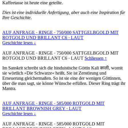
Kaffeetasse ist heute eine geteilte.
Dies ist eine individuelle Anfertigung, aber auch eine Inspiration für
Ihre Geschichte.
AUF ANFRAGE
·
RINGE
·
750/000 SATTGELBGOLD MIT
ROTGOLD UND BRILLANT C6
·
LAUT
Geschichte lesen ↓
AUF ANFRAGE
·
RINGE
·
750/000 SATTGELBGOLD MIT
ROTGOLD UND BRILLANT C6
·
LAUT
Schliessen ↑
Im Sanskrit schreibt sich die hinduistische Göttin Kali काली, womit
sie wörtlich »Die Schwarze« heißt. Sie ist Zerstörung und
Erneuerung gleichermaßen. So ist sie eine der wenigen Göttinnen,
über die man sagt, sie könne Wünsche erfüllen. Dieser Ring trägt ihr
Mantra.
AUF ANFRAGE
·
RINGE
·
585/000 ROTGOLD MIT
BRILLANT BROWNISH GREY
·
LAUT
Geschichte lesen ↓
AUF ANFRAGE
·
RINGE
·
585/000 ROTGOLD MIT