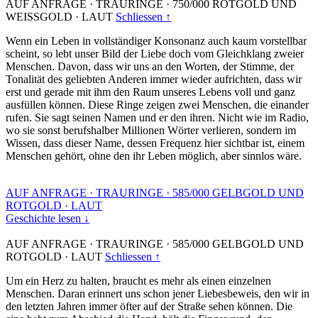
AUF ANFRAGE
·
TRAURINGE
·
750/000 ROTGOLD UND
WEISSGOLD
·
LAUT
Schliessen ↑
Wenn ein Leben in vollständiger Konsonanz auch kaum vorstellbar
scheint, so lebt unser Bild der Liebe doch vom Gleichklang zweier
Menschen. Davon, dass wir uns an den Worten, der Stimme, der
Tonalität des geliebten Anderen immer wieder aufrichten, dass wir
erst und gerade mit ihm den Raum unseres Lebens voll und ganz
ausfüllen können. Diese Ringe zeigen zwei Menschen, die einander
rufen. Sie sagt seinen Namen und er den ihren. Nicht wie im Radio,
wo sie sonst berufshalber Millionen Wörter verlieren, sondern im
Wissen, dass dieser Name, dessen Frequenz hier sichtbar ist, einem
Menschen gehört, ohne den ihr Leben möglich, aber sinnlos wäre.
AUF ANFRAGE
·
TRAURINGE
·
585/000 GELBGOLD UND
ROTGOLD
·
LAUT
Geschichte lesen ↓
AUF ANFRAGE
·
TRAURINGE
·
585/000 GELBGOLD UND
ROTGOLD
·
LAUT
Schliessen ↑
Um ein Herz zu halten, braucht es mehr als einen einzelnen
Menschen. Daran erinnert uns schon jener Liebesbeweis, den wir in
den letzten Jahren immer öfter auf der Straße sehen können. Die