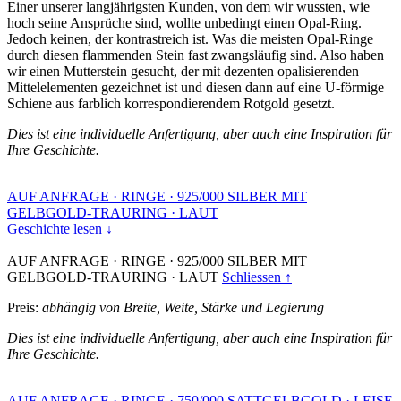
Einer unserer langjährigsten Kunden, von dem wir wussten, wie
hoch seine Ansprüche sind, wollte unbedingt einen Opal-Ring.
Jedoch keinen, der kontrastreich ist. Was die meisten Opal-Ringe
durch diesen flammenden Stein fast zwangsläufig sind. Also haben
wir einen Mutterstein gesucht, der mit dezenten opalisierenden
Mittelelementen gezeichnet ist und diesen dann auf eine U-förmige
Schiene aus farblich korrespondierendem Rotgold gesetzt.
Dies ist eine individuelle Anfertigung, aber auch eine Inspiration für
Ihre Geschichte.
AUF ANFRAGE
·
RINGE
·
925/000 SILBER MIT
GELBGOLD-TRAURING
·
LAUT
Geschichte lesen ↓
AUF ANFRAGE
·
RINGE
·
925/000 SILBER MIT
GELBGOLD-TRAURING
·
LAUT
Schliessen ↑
Preis:
abhängig von Breite, Weite, Stärke und Legierung
Dies ist eine individuelle Anfertigung, aber auch eine Inspiration für
Ihre Geschichte.
AUF ANFRAGE
·
RINGE
·
750/000 SATTGELBGOLD
·
LEISE