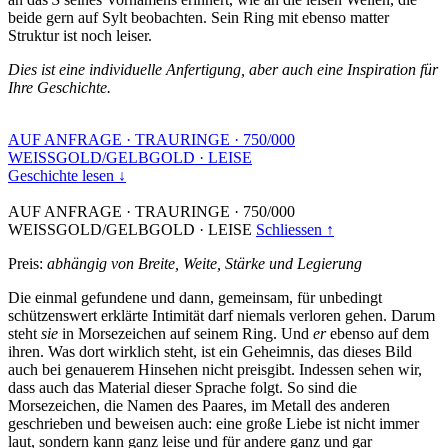
beide gern auf Sylt beobachten. Sein Ring mit ebenso matter
Struktur ist noch leiser.
Dies ist eine individuelle Anfertigung, aber auch eine Inspiration für
Ihre Geschichte.
AUF ANFRAGE
·
TRAURINGE
·
750/000
WEISSGOLD/GELBGOLD
·
LEISE
Geschichte lesen ↓
AUF ANFRAGE
·
TRAURINGE
·
750/000
WEISSGOLD/GELBGOLD
·
LEISE
Schliessen ↑
Preis:
abhängig von Breite, Weite, Stärke und Legierung
Die einmal gefundene und dann, gemeinsam, für unbedingt
schützenswert erklärte Intimität darf niemals verloren gehen. Darum
steht
sie
in Morsezeichen auf seinem Ring. Und
er
ebenso auf dem
ihren. Was dort wirklich steht, ist ein Geheimnis, das dieses Bild
auch bei genauerem Hinsehen nicht preisgibt. Indessen sehen wir,
dass auch das Material dieser Sprache folgt. So sind die
Morsezeichen, die Namen des Paares, im Metall des anderen
geschrieben und beweisen auch: eine große Liebe ist nicht immer
laut, sondern kann ganz leise und für andere ganz und gar