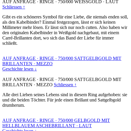
AUF ANFRAGE
·
RINGE
·
750/000 WEISSGOLD
·
LAUT
Schliessen ↑
Gibt es ein schöneres Symbol für eine Liebe, die niemals enden soll,
als den Kabelbinder? Einmal festgezogen, lässt er sich keinen
Millimeter mehr lösen. Er lässt sich nur noch cutten. Also haben wir
den originalen Kabelbinder in Weißgold nachgebaut, mit einem
Carré-Brillanten dort, wo sich das Band der Liebe für immer
schließt.
AUF ANFRAGE
·
RINGE
·
750/000 SATTGELBGOLD MIT
BRILLANTEN
·
MEZZO
Geschichte lesen ↓
AUF ANFRAGE
·
RINGE
·
750/000 SATTGELBGOLD MIT
BRILLANTEN
·
MEZZO
Schliessen ↑
Alle drei Lieben seines Lebens sind in diesem Ring aufgehoben: sie
und die beiden Töchter. Für jede einen Brillant und Sattgelbgold
drumherum.
AUF ANFRAGE
·
RINGE
·
750/000 GELBGOLD MIT
HELLBLAUEM ASCHEBRILLANT
·
LAUT
Geschichte lesen ↓