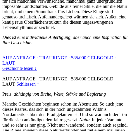
für sich manchmal verwunschene, manchmal ganz unergründlich
imposante Landschaften. Gebilde aus reiner Stille, die nur die Natur
bricht, und einem Soundtrack fürs Lieben. Diese Ringe sind
genauso archaisch. Aufeinandergelegt wärmen sie sich. Außen eine
kantig raue Oberflächenstruktur, die diesen ungezwungenen
Lebensrhythmus anzeichnet.
Dies ist eine individuelle Anfertigung, aber auch eine Inspiration für
Ihre Geschichte.
AUF ANFRAGE
·
TRAURINGE
·
585/000 GELBGOLD
·
LAUT
Geschichte lesen ↓
AUF ANFRAGE
·
TRAURINGE
·
585/000 GELBGOLD
·
LAUT
Schliessen ↑
Preis:
abhängig von Breite, Weite, Stärke und Legierung
Manche Geschichten beginnen schon im Abenteuer. So auch jene
dieses Paares, das sich in der noch ungezähmten Wildnis
Nordamerikas über den Pfad gelaufen ist. Und so war auch der Ton
für die sich ankündigenden Jahre gesetzt.
Natur.
In jeder Variante
und so sehr es nur ging. Nicht nur wandernd, sondern auch segelnd.
Die Ringe spiegeln diese Naturverbundenheit mit einem mal rauen