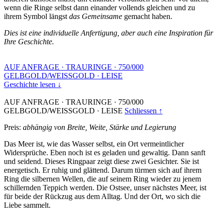
wenn die Ringe selbst dann einander vollends gleichen und zu
ihrem Symbol längst
das Gemeinsame
gemacht haben.
Dies ist eine individuelle Anfertigung, aber auch eine Inspiration für
Ihre Geschichte.
AUF ANFRAGE
·
TRAURINGE
·
750/000
GELBGOLD/WEISSGOLD
·
LEISE
Geschichte lesen ↓
AUF ANFRAGE
·
TRAURINGE
·
750/000
GELBGOLD/WEISSGOLD
·
LEISE
Schliessen ↑
Preis:
abhängig von Breite, Weite, Stärke und Legierung
Das Meer ist, wie das Wasser selbst, ein Ort vermeintlicher
Widersprüche. Eben noch ist es geladen und gewaltig. Dann sanft
und seidend. Dieses Ringpaar zeigt diese zwei Gesichter. Sie ist
energetisch. Er ruhig und glättend. Darum türmen sich auf ihrem
Ring die silbernen Wellen, die auf seinem Ring wieder zu jenem
schillernden Teppich werden. Die Ostsee, unser nächstes Meer, ist
für beide der Rückzug aus dem Alltag. Und der Ort, wo sich die
Liebe sammelt.