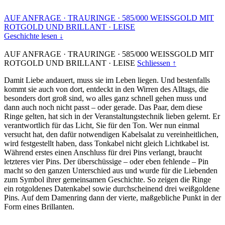
AUF ANFRAGE
·
TRAURINGE
·
585/000 WEISSGOLD MIT
ROTGOLD UND BRILLANT
·
LEISE
Geschichte lesen ↓
AUF ANFRAGE
·
TRAURINGE
·
585/000 WEISSGOLD MIT
ROTGOLD UND BRILLANT
·
LEISE
Schliessen ↑
Damit Liebe andauert, muss sie im Leben liegen. Und bestenfalls
kommt sie auch von dort, entdeckt in den Wirren des Alltags, die
besonders dort groß sind, wo alles ganz schnell gehen muss und
dann auch noch nicht passt – oder gerade. Das Paar, dem diese
Ringe gelten, hat sich in der Veranstaltungstechnik lieben gelernt. Er
verantwortlich für das Licht, Sie für den Ton. Wer nun einmal
versucht hat, den dafür notwendigen Kabelsalat zu vereinheitlichen,
wird festgestellt haben, dass Tonkabel nicht gleich Lichtkabel ist.
Während erstes einen Anschluss für drei Pins verlangt, braucht
letzteres vier Pins. Der überschüssige – oder eben fehlende – Pin
macht so den ganzen Unterschied aus und wurde für die Liebenden
zum Symbol ihrer gemeinsamen Geschichte. So zeigen die Ringe
ein rotgoldenes Datenkabel sowie durchscheinend drei weißgoldene
Pins. Auf dem Damenring dann der vierte, maßgebliche Punkt in der
Form eines Brillanten.