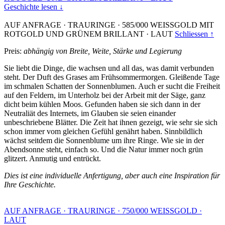
Geschichte lesen ↓
AUF ANFRAGE
·
TRAURINGE
·
585/000 WEISSGOLD MIT
ROTGOLD UND GRÜNEM BRILLANT
·
LAUT
Schliessen ↑
Preis:
abhängig von Breite, Weite, Stärke und Legierung
Sie liebt die Dinge, die wachsen und all das, was damit verbunden
steht. Der Duft des Grases am Frühsommermorgen. Gleißende Tage
im schmalen Schatten der Sonnenblumen. Auch er sucht die Freiheit
auf den Feldern, im Unterholz bei der Arbeit mit der Säge, ganz
dicht beim kühlen Moos. Gefunden haben sie sich dann in der
Neutraliät des Internets, im Glauben sie seien einander
unbeschriebene Blätter. Die Zeit hat ihnen gezeigt, wie sehr sie sich
schon immer vom gleichen Gefühl genährt haben. Sinnbildlich
wächst seitdem die Sonnenblume um ihre Ringe. Wie sie in der
Abendsonne steht, einfach so. Und die Natur immer noch grün
glitzert. Anmutig und entrückt.
Dies ist eine individuelle Anfertigung, aber auch eine Inspiration für
Ihre Geschichte.
AUF ANFRAGE
·
TRAURINGE
·
750/000 WEISSGOLD
·
LAUT