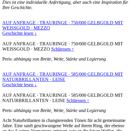
Dies ist eine individuelle Anfertigung, aber auch eine Inspiration für
Ihre Geschichte.
AUF ANFRAGE
·
TRAURINGE
·
750/000 GELBGOLD MIT
WEISSGOLD
·
MEZZO
Geschichte lesen ↓
AUF ANFRAGE
·
TRAURINGE
·
750/000 GELBGOLD MIT
WEISSGOLD
·
MEZZO
Schliessen ↑
Preis:
abhängig von Breite, Weite, Stärke und Legierung
AUF ANFRAGE
·
TRAURINGE
·
585/000 GELBGOLD MIT
NATURBRILLANTEN
·
LEISE
Geschichte lesen ↓
AUF ANFRAGE
·
TRAURINGE
·
585/000 GELBGOLD MIT
NATURBRILLANTEN
·
LEISE
Schliessen ↑
Preis:
abhängig von Breite, Weite, Stärke und Legierung
Acht Naturbrillanten in changierenden Tönen für acht gemeinsame
Jahre. Eine sanft geschwungene Welle auf ihrem Ring, der ebenso
an das
S
seines Vornamens erinnert, wie an die leisen Wellen, die