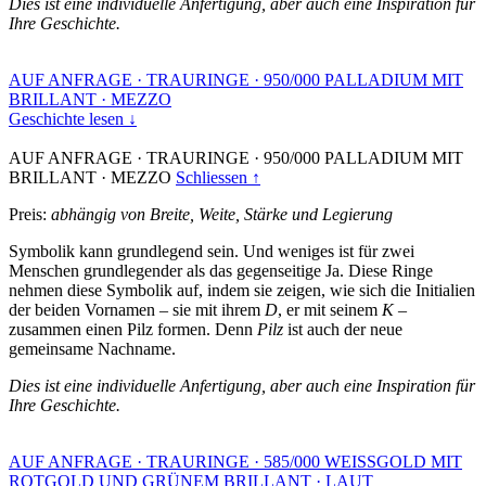
Dies ist eine individuelle Anfertigung, aber auch eine Inspiration für
Ihre Geschichte.
AUF ANFRAGE
·
TRAURINGE
·
950/000 PALLADIUM MIT
BRILLANT
·
MEZZO
Geschichte lesen ↓
AUF ANFRAGE
·
TRAURINGE
·
950/000 PALLADIUM MIT
BRILLANT
·
MEZZO
Schliessen ↑
Preis:
abhängig von Breite, Weite, Stärke und Legierung
Symbolik kann grundlegend sein. Und weniges ist für zwei
Menschen grundlegender als das gegenseitige Ja. Diese Ringe
nehmen diese Symbolik auf, indem sie zeigen, wie sich die Initialien
der beiden Vornamen – sie mit ihrem
D
, er mit seinem
K
–
zusammen einen Pilz formen. Denn
Pilz
ist auch der neue
gemeinsame Nachname.
Dies ist eine individuelle Anfertigung, aber auch eine Inspiration für
Ihre Geschichte.
AUF ANFRAGE
·
TRAURINGE
·
585/000 WEISSGOLD MIT
ROTGOLD UND GRÜNEM BRILLANT
·
LAUT