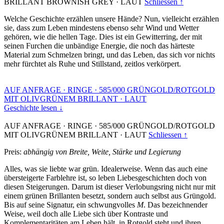
BRILLANT BROWNISH GREY
·
LAUT
Schliessen ↑
Welche Geschichte erzählen unsere Hände? Nun, vielleicht erzählen
sie, dass zum Leben mindestens ebenso sehr Wind und Wetter
gehören, wie die hellen Tage. Dies ist ein Gewitterring, der mit
seinen Furchen die unbändige Energie, die noch das härteste
Material zum Schmelzen bringt, und das Leben, das sich vor nichts
mehr fürchtet als Ruhe und Stillstand, zeitlos verkörpert.
AUF ANFRAGE
·
RINGE
·
585/000 GRÜNGOLD/ROTGOLD
MIT OLIVGRÜNEM BRILLANT
·
LAUT
Geschichte lesen ↓
AUF ANFRAGE
·
RINGE
·
585/000 GRÜNGOLD/ROTGOLD
MIT OLIVGRÜNEM BRILLANT
·
LAUT
Schliessen ↑
Preis:
abhängig von Breite, Weite, Stärke und Legierung
Alles, was sie liebte war grün. Idealerweise. Wenn das auch eine
übersteigerte Farblehre ist, so leben Liebesgeschichten doch von
diesen Steigerungen. Darum ist dieser Verlobungsring nicht nur mit
einem grünen Brillanten besetzt, sondern auch selbst aus Grüngold.
Bis auf seine Signatur, ein schwungvolles
M
. Das bezeichnender
Weise, weil doch alle Liebe sich über Kontraste und
Komplementaritäten am Leben hält, in Rotgold steht und ihren