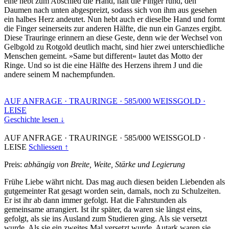
eine hebt zum Abschied die Hand, hält die Finger rund, den
Daumen nach unten abgespreizt, sodass sich von ihm aus gesehen
ein halbes Herz andeutet. Nun hebt auch er dieselbe Hand und formt
die Finger seinerseits zur anderen Hälfte, die nun ein Ganzes ergibt.
Diese Trauringe erinnern an diese Geste, denn wie der Wechsel von
Gelbgold zu Rotgold deutlich macht, sind hier zwei unterschiedliche
Menschen gemeint. »Same but different« lautet das Motto der
Ringe. Und so ist die eine Hälfte des Herzens ihrem J und die
andere seinem M nachempfunden.
AUF ANFRAGE
·
TRAURINGE
·
585/000 WEISSGOLD
·
LEISE
Geschichte lesen ↓
AUF ANFRAGE
·
TRAURINGE
·
585/000 WEISSGOLD
·
LEISE
Schliessen ↑
Preis:
abhängig von Breite, Weite, Stärke und Legierung
Frühe Liebe währt nicht. Das mag auch diesen beiden Liebenden als
gutgemeinter Rat gesagt worden sein, damals, noch zu Schulzeiten.
Er ist ihr ab dann immer gefolgt. Hat die Fahrstunden als
gemeinsame arrangiert. Ist ihr später, da waren sie längst eins,
gefolgt, als sie ins Ausland zum Studieren ging. Als sie versetzt
wurde. Als sie ein zweites Mal versetzt wurde. Autark waren sie