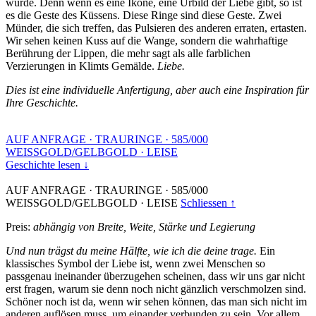
wurde. Denn wenn es eine Ikone, eine Urbild der Liebe gibt, so ist
es die Geste des Küssens. Diese Ringe sind diese Geste. Zwei
Münder, die sich treffen, das Pulsieren des anderen erraten, ertasten.
Wir sehen keinen Kuss auf die Wange, sondern die wahrhaftige
Berührung der Lippen, die mehr sagt als alle farblichen
Verzierungen in Klimts Gemälde.
Liebe.
Dies ist eine individuelle Anfertigung, aber auch eine Inspiration für
Ihre Geschichte.
AUF ANFRAGE
·
TRAURINGE
·
585/000
WEISSGOLD/GELBGOLD
·
LEISE
Geschichte lesen ↓
AUF ANFRAGE
·
TRAURINGE
·
585/000
WEISSGOLD/GELBGOLD
·
LEISE
Schliessen ↑
Preis:
abhängig von Breite, Weite, Stärke und Legierung
Und nun trägst du meine Hälfte, wie ich die deine trage.
Ein
klassisches Symbol der Liebe ist, wenn zwei Menschen so
passgenau ineinander überzugehen scheinen, dass wir uns gar nicht
erst fragen, warum sie denn noch nicht gänzlich verschmolzen sind.
Schöner noch ist da, wenn wir sehen können, das man sich nicht im
anderen auflösen muss, um einander verbunden zu sein. Vor allem,