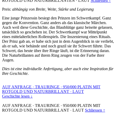
ROTGOLD UND NATURBRILLANTEN
·
LAUT
Schliessen ↑
Preis:
abhängig von Breite, Weite, Stärke und Legierung
Eine junge Prinzessin besiegt den Prinzen im Schwertkampf. Ganz
gegen die Konvention. Ganz anders als das klassische Märchen.
Auch weil diese Geschichte, das Blaublütige ganz beiseite gelassen,
tatsächlich so geschehen ist. Der Schwertkampf war Mittelpunkt
eines mittelalterlichen Rollenspiels. Die Inszenierung eines Rituals.
Der Prinz gab an, er habe sich just in dem Augenblick in sie verliebt,
als er sah, wie behände und noch grazil sie ihr Schwert führte. Das
Schwert, das heute über ihre Ringe läuft, ist die Erinnerung daran.
Die Naturbrillanten auf ihrem Ring zeugen von der Farbe ihrer
Augen.
Dies ist eine individuelle Anfertigung, aber auch eine Inspiration für
Ihre Geschichte.
AUF ANFRAGE
·
TRAURINGE
·
950/000 PLATIN MIT
ROTGOLD UND NATURBRILLANT
·
LAUT
Geschichte lesen ↓
AUF ANFRAGE
·
TRAURINGE
·
950/000 PLATIN MIT
ROTGOLD UND NATURBRILLANT
·
LAUT
Schliessen ↑