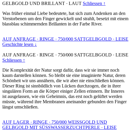
GELBGOLD UND BRILLANT
·
LAUT
Schliessen ↑
Was früher einmal Liebe bedeutete, hat sich zum Andenken an den
Verstorbenen um den Finger gewickelt und strahlt, besetzt mit einem
blassblau schimmernden Brillanten in der Farbe River.
AUF ANFRAGE
·
RINGE
·
750/000 SATTGELBGOLD
·
LEISE
Geschichte lesen ↓
AUF ANFRAGE
·
RINGE
·
750/000 SATTGELBGOLD
·
LEISE
Schliessen ↑
Die Komplexität der Natur sorgt dafür, dass wir sie immer noch
kaum darstellen können. So bleibt sie eine imaginierte Natur, deren
Schönheit wir uns annähern, die wir aber nie einschließen können.
Dieser Ring ist sinnbildlich von Lücken durchzogen, die in ihrer
singulären Form an die Körper einiger Zellen erinnern. Ihr Inneres
ist ausgelassen, wie ein Geheimnis, das erst noch gelüftet werden
müsste, während ihre Membranen aneinander gebunden den Finger
längst umschließen.
AUF LAGER
·
RINGE
·
750/000 WEISSGOLD UND
GELBGOLD MIT SÜSSWASSERZUCHTPERLE
·
LEISE