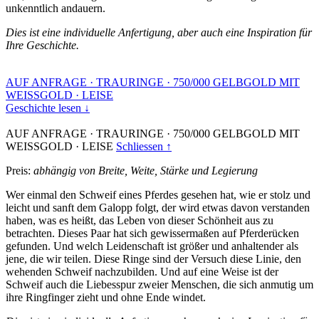
unkenntlich andauern.
Dies ist eine individuelle Anfertigung, aber auch eine Inspiration für
Ihre Geschichte.
AUF ANFRAGE
·
TRAURINGE
·
750/000 GELBGOLD MIT
WEISSGOLD
·
LEISE
Geschichte lesen ↓
AUF ANFRAGE
·
TRAURINGE
·
750/000 GELBGOLD MIT
WEISSGOLD
·
LEISE
Schliessen ↑
Preis:
abhängig von Breite, Weite, Stärke und Legierung
Wer einmal den Schweif eines Pferdes gesehen hat, wie er stolz und
leicht und sanft dem Galopp folgt, der wird etwas davon verstanden
haben, was es heißt, das Leben von dieser Schönheit aus zu
betrachten. Dieses Paar hat sich gewissermaßen auf Pferderücken
gefunden. Und welch Leidenschaft ist größer und anhaltender als
jene, die wir teilen. Diese Ringe sind der Versuch diese Linie, den
wehenden Schweif nachzubilden. Und auf eine Weise ist der
Schweif auch die Liebesspur zweier Menschen, die sich anmutig um
ihre Ringfinger zieht und ohne Ende windet.