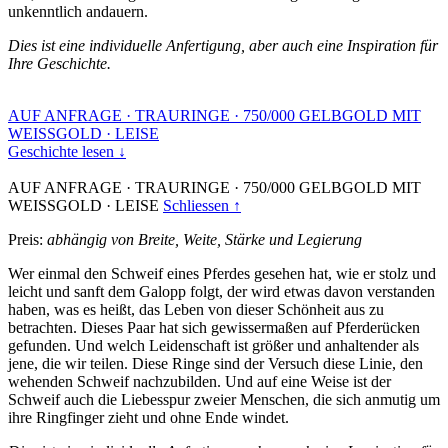
unkenntlich andauern.
Dies ist eine individuelle Anfertigung, aber auch eine Inspiration für
Ihre Geschichte.
AUF ANFRAGE
·
TRAURINGE
·
750/000 GELBGOLD MIT
WEISSGOLD
·
LEISE
Geschichte lesen ↓
AUF ANFRAGE
·
TRAURINGE
·
750/000 GELBGOLD MIT
WEISSGOLD
·
LEISE
Schliessen ↑
Preis:
abhängig von Breite, Weite, Stärke und Legierung
Wer einmal den Schweif eines Pferdes gesehen hat, wie er stolz und
leicht und sanft dem Galopp folgt, der wird etwas davon verstanden
haben, was es heißt, das Leben von dieser Schönheit aus zu
betrachten. Dieses Paar hat sich gewissermaßen auf Pferderücken
gefunden. Und welch Leidenschaft ist größer und anhaltender als
jene, die wir teilen. Diese Ringe sind der Versuch diese Linie, den
wehenden Schweif nachzubilden. Und auf eine Weise ist der
Schweif auch die Liebesspur zweier Menschen, die sich anmutig um
ihre Ringfinger zieht und ohne Ende windet.