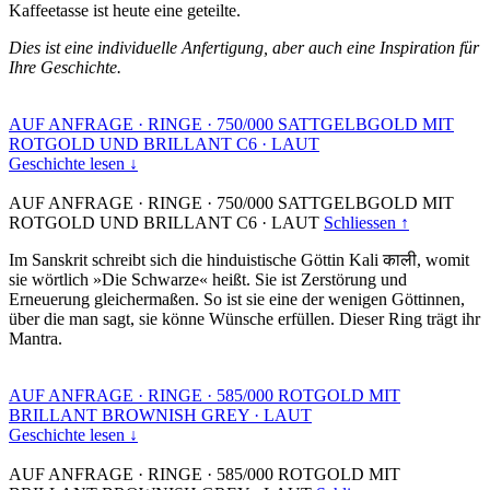
Kaffeetasse ist heute eine geteilte.
Dies ist eine individuelle Anfertigung, aber auch eine Inspiration für
Ihre Geschichte.
AUF ANFRAGE
·
RINGE
·
750/000 SATTGELBGOLD MIT
ROTGOLD UND BRILLANT C6
·
LAUT
Geschichte lesen ↓
AUF ANFRAGE
·
RINGE
·
750/000 SATTGELBGOLD MIT
ROTGOLD UND BRILLANT C6
·
LAUT
Schliessen ↑
Im Sanskrit schreibt sich die hinduistische Göttin Kali काली, womit
sie wörtlich »Die Schwarze« heißt. Sie ist Zerstörung und
Erneuerung gleichermaßen. So ist sie eine der wenigen Göttinnen,
über die man sagt, sie könne Wünsche erfüllen. Dieser Ring trägt ihr
Mantra.
AUF ANFRAGE
·
RINGE
·
585/000 ROTGOLD MIT
BRILLANT BROWNISH GREY
·
LAUT
Geschichte lesen ↓
AUF ANFRAGE
·
RINGE
·
585/000 ROTGOLD MIT