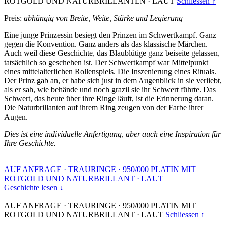
ROTGOLD UND NATURBRILLANTEN
·
LAUT
Schliessen ↑
Preis:
abhängig von Breite, Weite, Stärke und Legierung
Eine junge Prinzessin besiegt den Prinzen im Schwertkampf. Ganz
gegen die Konvention. Ganz anders als das klassische Märchen.
Auch weil diese Geschichte, das Blaublütige ganz beiseite gelassen,
tatsächlich so geschehen ist. Der Schwertkampf war Mittelpunkt
eines mittelalterlichen Rollenspiels. Die Inszenierung eines Rituals.
Der Prinz gab an, er habe sich just in dem Augenblick in sie verliebt,
als er sah, wie behände und noch grazil sie ihr Schwert führte. Das
Schwert, das heute über ihre Ringe läuft, ist die Erinnerung daran.
Die Naturbrillanten auf ihrem Ring zeugen von der Farbe ihrer
Augen.
Dies ist eine individuelle Anfertigung, aber auch eine Inspiration für
Ihre Geschichte.
AUF ANFRAGE
·
TRAURINGE
·
950/000 PLATIN MIT
ROTGOLD UND NATURBRILLANT
·
LAUT
Geschichte lesen ↓
AUF ANFRAGE
·
TRAURINGE
·
950/000 PLATIN MIT
ROTGOLD UND NATURBRILLANT
·
LAUT
Schliessen ↑