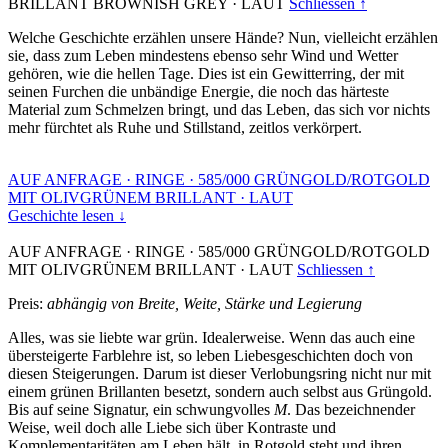
BRILLANT BROWNISH GREY
·
LAUT
Schliessen ↑
Welche Geschichte erzählen unsere Hände? Nun, vielleicht erzählen
sie, dass zum Leben mindestens ebenso sehr Wind und Wetter
gehören, wie die hellen Tage. Dies ist ein Gewitterring, der mit
seinen Furchen die unbändige Energie, die noch das härteste
Material zum Schmelzen bringt, und das Leben, das sich vor nichts
mehr fürchtet als Ruhe und Stillstand, zeitlos verkörpert.
AUF ANFRAGE
·
RINGE
·
585/000 GRÜNGOLD/ROTGOLD
MIT OLIVGRÜNEM BRILLANT
·
LAUT
Geschichte lesen ↓
AUF ANFRAGE
·
RINGE
·
585/000 GRÜNGOLD/ROTGOLD
MIT OLIVGRÜNEM BRILLANT
·
LAUT
Schliessen ↑
Preis:
abhängig von Breite, Weite, Stärke und Legierung
Alles, was sie liebte war grün. Idealerweise. Wenn das auch eine
übersteigerte Farblehre ist, so leben Liebesgeschichten doch von
diesen Steigerungen. Darum ist dieser Verlobungsring nicht nur mit
einem grünen Brillanten besetzt, sondern auch selbst aus Grüngold.
Bis auf seine Signatur, ein schwungvolles
M
. Das bezeichnender
Weise, weil doch alle Liebe sich über Kontraste und
Komplementaritäten am Leben hält, in Rotgold steht und ihren