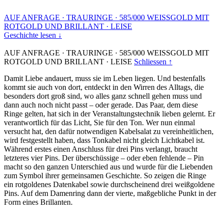
AUF ANFRAGE
·
TRAURINGE
·
585/000 WEISSGOLD MIT
ROTGOLD UND BRILLANT
·
LEISE
Geschichte lesen ↓
AUF ANFRAGE
·
TRAURINGE
·
585/000 WEISSGOLD MIT
ROTGOLD UND BRILLANT
·
LEISE
Schliessen ↑
Damit Liebe andauert, muss sie im Leben liegen. Und bestenfalls
kommt sie auch von dort, entdeckt in den Wirren des Alltags, die
besonders dort groß sind, wo alles ganz schnell gehen muss und
dann auch noch nicht passt – oder gerade. Das Paar, dem diese
Ringe gelten, hat sich in der Veranstaltungstechnik lieben gelernt. Er
verantwortlich für das Licht, Sie für den Ton. Wer nun einmal
versucht hat, den dafür notwendigen Kabelsalat zu vereinheitlichen,
wird festgestellt haben, dass Tonkabel nicht gleich Lichtkabel ist.
Während erstes einen Anschluss für drei Pins verlangt, braucht
letzteres vier Pins. Der überschüssige – oder eben fehlende – Pin
macht so den ganzen Unterschied aus und wurde für die Liebenden
zum Symbol ihrer gemeinsamen Geschichte. So zeigen die Ringe
ein rotgoldenes Datenkabel sowie durchscheinend drei weißgoldene
Pins. Auf dem Damenring dann der vierte, maßgebliche Punkt in der
Form eines Brillanten.