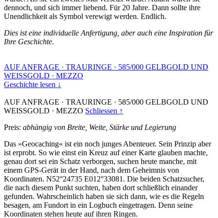
dennoch, und sich immer liebend. Für 20 Jahre. Dann sollte ihre
Unendlichkeit als Symbol verewigt werden. Endlich.
Dies ist eine individuelle Anfertigung, aber auch eine Inspiration für
Ihre Geschichte.
AUF ANFRAGE
·
TRAURINGE
·
585/000 GELBGOLD UND
WEISSGOLD
·
MEZZO
Geschichte lesen ↓
AUF ANFRAGE
·
TRAURINGE
·
585/000 GELBGOLD UND
WEISSGOLD
·
MEZZO
Schliessen ↑
Preis:
abhängig von Breite, Weite, Stärke und Legierung
Das »Geocaching« ist ein noch junges Abenteuer. Sein Prinzip aber
ist erprobt. So wie einst ein Kreuz auf einer Karte glauben machte,
genau dort sei ein Schatz verborgen, suchen heute manche, mit
einem GPS-Gerät in der Hand, nach dem Geheimnis von
Koordinaten. N52°24735 E012°33081. Die beiden Schatzsucher,
die nach diesem Punkt suchten, haben dort schließlich einander
gefunden. Wahrscheinlich haben sie sich dann, wie es die Regeln
besagen, am Fundort in ein Logbuch eingetragen. Denn seine
Koordinaten stehen heute auf ihren Ringen.