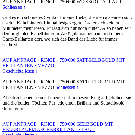
AUF ANFRAGE
·
RINGE
·
750/000 WEISSGOLD
·
LAUT
Schliessen ↑
Gibt es ein schöneres Symbol für eine Liebe, die niemals enden soll,
als den Kabelbinder? Einmal festgezogen, lässt er sich keinen
Millimeter mehr lösen. Er lässt sich nur noch cutten. Also haben wir
den originalen Kabelbinder in Weißgold nachgebaut, mit einem
Carré-Brillanten dort, wo sich das Band der Liebe für immer
schließt.
AUF ANFRAGE
·
RINGE
·
750/000 SATTGELBGOLD MIT
BRILLANTEN
·
MEZZO
Geschichte lesen ↓
AUF ANFRAGE
·
RINGE
·
750/000 SATTGELBGOLD MIT
BRILLANTEN
·
MEZZO
Schliessen ↑
Alle drei Lieben seines Lebens sind in diesem Ring aufgehoben: sie
und die beiden Töchter. Für jede einen Brillant und Sattgelbgold
drumherum.
AUF ANFRAGE
·
RINGE
·
750/000 GELBGOLD MIT
HELLBLAUEM ASCHEBRILLANT
·
LAUT
Geschichte lesen ↓