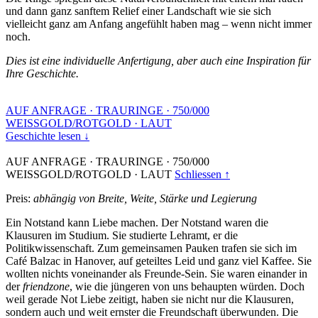
und dann ganz sanftem Relief einer Landschaft wie sie sich
vielleicht ganz am Anfang angefühlt haben mag – wenn nicht immer
noch.
Dies ist eine individuelle Anfertigung, aber auch eine Inspiration für
Ihre Geschichte.
AUF ANFRAGE
·
TRAURINGE
·
750/000
WEISSGOLD/ROTGOLD
·
LAUT
Geschichte lesen ↓
AUF ANFRAGE
·
TRAURINGE
·
750/000
WEISSGOLD/ROTGOLD
·
LAUT
Schliessen ↑
Preis:
abhängig von Breite, Weite, Stärke und Legierung
Ein Notstand kann Liebe machen. Der Notstand waren die
Klausuren im Studium. Sie studierte Lehramt, er die
Politikwissenschaft. Zum gemeinsamen Pauken trafen sie sich im
Café Balzac in Hanover, auf geteiltes Leid und ganz viel Kaffee. Sie
wollten nichts voneinander als Freunde-Sein. Sie waren einander in
der
friendzone
, wie die jüngeren von uns behaupten würden. Doch
weil gerade Not Liebe zeitigt, haben sie nicht nur die Klausuren,
sondern auch und weit ernster die Freundschaft überwunden. Die