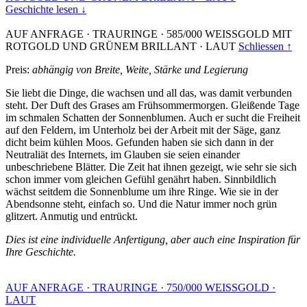
Geschichte lesen ↓
AUF ANFRAGE
·
TRAURINGE
·
585/000 WEISSGOLD MIT
ROTGOLD UND GRÜNEM BRILLANT
·
LAUT
Schliessen ↑
Preis:
abhängig von Breite, Weite, Stärke und Legierung
Sie liebt die Dinge, die wachsen und all das, was damit verbunden
steht. Der Duft des Grases am Frühsommermorgen. Gleißende Tage
im schmalen Schatten der Sonnenblumen. Auch er sucht die Freiheit
auf den Feldern, im Unterholz bei der Arbeit mit der Säge, ganz
dicht beim kühlen Moos. Gefunden haben sie sich dann in der
Neutraliät des Internets, im Glauben sie seien einander
unbeschriebene Blätter. Die Zeit hat ihnen gezeigt, wie sehr sie sich
schon immer vom gleichen Gefühl genährt haben. Sinnbildlich
wächst seitdem die Sonnenblume um ihre Ringe. Wie sie in der
Abendsonne steht, einfach so. Und die Natur immer noch grün
glitzert. Anmutig und entrückt.
Dies ist eine individuelle Anfertigung, aber auch eine Inspiration für
Ihre Geschichte.
AUF ANFRAGE
·
TRAURINGE
·
750/000 WEISSGOLD
·
LAUT