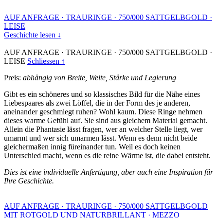
AUF ANFRAGE
·
TRAURINGE
·
750/000 SATTGELBGOLD
·
LEISE
Geschichte lesen ↓
AUF ANFRAGE
·
TRAURINGE
·
750/000 SATTGELBGOLD
·
LEISE
Schliessen ↑
Preis:
abhängig von Breite, Weite, Stärke und Legierung
Gibt es ein schöneres und so klassisches Bild für die Nähe eines
Liebespaares als zwei Löffel, die in der Form des je anderen,
aneinander geschmiegt ruhen? Wohl kaum. Diese Ringe nehmen
dieses warme Gefühl auf. Sie sind aus gleichem Material gemacht.
Allein die Phantasie lässt fragen, wer an welcher Stelle liegt, wer
umarmt und wer sich umarmen lässt. Wenn es denn nicht beide
gleichermaßen innig füreinander tun. Weil es doch keinen
Unterschied macht, wenn es die reine Wärme ist, die dabei entsteht.
Dies ist eine individuelle Anfertigung, aber auch eine Inspiration für
Ihre Geschichte.
AUF ANFRAGE
·
TRAURINGE
·
750/000 SATTGELBGOLD
MIT ROTGOLD UND NATURBRILLANT
·
MEZZO