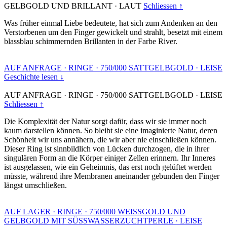
GELBGOLD UND BRILLANT
·
LAUT
Schliessen ↑
Was früher einmal Liebe bedeutete, hat sich zum Andenken an den
Verstorbenen um den Finger gewickelt und strahlt, besetzt mit einem
blassblau schimmernden Brillanten in der Farbe River.
AUF ANFRAGE
·
RINGE
·
750/000 SATTGELBGOLD
·
LEISE
Geschichte lesen ↓
AUF ANFRAGE
·
RINGE
·
750/000 SATTGELBGOLD
·
LEISE
Schliessen ↑
Die Komplexität der Natur sorgt dafür, dass wir sie immer noch
kaum darstellen können. So bleibt sie eine imaginierte Natur, deren
Schönheit wir uns annähern, die wir aber nie einschließen können.
Dieser Ring ist sinnbildlich von Lücken durchzogen, die in ihrer
singulären Form an die Körper einiger Zellen erinnern. Ihr Inneres
ist ausgelassen, wie ein Geheimnis, das erst noch gelüftet werden
müsste, während ihre Membranen aneinander gebunden den Finger
längst umschließen.
AUF LAGER
·
RINGE
·
750/000 WEISSGOLD UND
GELBGOLD MIT SÜSSWASSERZUCHTPERLE
·
LEISE