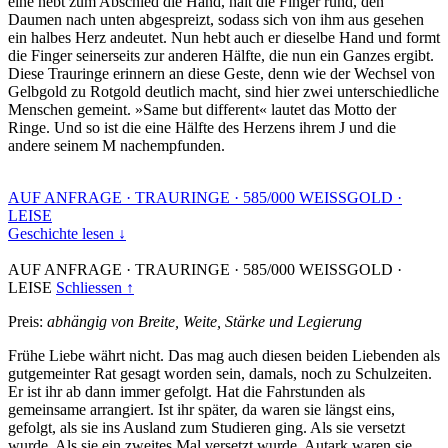
eine hebt zum Abschied die Hand, hält die Finger rund, den
Daumen nach unten abgespreizt, sodass sich von ihm aus gesehen
ein halbes Herz andeutet. Nun hebt auch er dieselbe Hand und formt
die Finger seinerseits zur anderen Hälfte, die nun ein Ganzes ergibt.
Diese Trauringe erinnern an diese Geste, denn wie der Wechsel von
Gelbgold zu Rotgold deutlich macht, sind hier zwei unterschiedliche
Menschen gemeint. »Same but different« lautet das Motto der
Ringe. Und so ist die eine Hälfte des Herzens ihrem J und die
andere seinem M nachempfunden.
AUF ANFRAGE
·
TRAURINGE
·
585/000 WEISSGOLD
·
LEISE
Geschichte lesen ↓
AUF ANFRAGE
·
TRAURINGE
·
585/000 WEISSGOLD
·
LEISE
Schliessen ↑
Preis:
abhängig von Breite, Weite, Stärke und Legierung
Frühe Liebe währt nicht. Das mag auch diesen beiden Liebenden als
gutgemeinter Rat gesagt worden sein, damals, noch zu Schulzeiten.
Er ist ihr ab dann immer gefolgt. Hat die Fahrstunden als
gemeinsame arrangiert. Ist ihr später, da waren sie längst eins,
gefolgt, als sie ins Ausland zum Studieren ging. Als sie versetzt
wurde. Als sie ein zweites Mal versetzt wurde. Autark waren sie