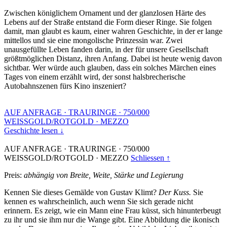
Zwischen königlichem Ornament und der glanzlosen Härte des
Lebens auf der Straße entstand die Form dieser Ringe. Sie folgen
damit, man glaubt es kaum, einer wahren Geschichte, in der er lange
mittellos und sie eine mongolische Prinzessin war. Zwei
unausgefüllte Leben fanden darin, in der für unsere Gesellschaft
größtmöglichen Distanz, ihren Anfang. Dabei ist heute wenig davon
sichtbar. Wer würde auch glauben, dass ein solches Märchen eines
Tages von einem erzählt wird, der sonst halsbrecherische
Autobahnszenen fürs Kino inszeniert?
AUF ANFRAGE
·
TRAURINGE
·
750/000
WEISSGOLD/ROTGOLD
·
MEZZO
Geschichte lesen ↓
AUF ANFRAGE
·
TRAURINGE
·
750/000
WEISSGOLD/ROTGOLD
·
MEZZO
Schliessen ↑
Preis:
abhängig von Breite, Weite, Stärke und Legierung
Kennen Sie dieses Gemälde von Gustav Klimt?
Der Kuss.
Sie
kennen es wahrscheinlich, auch wenn Sie sich gerade nicht
erinnern. Es zeigt, wie ein Mann eine Frau küsst, sich hinunterbeugt
zu ihr und sie ihm nur die Wange gibt. Eine Abbildung die ikonisch