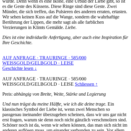
wurde. Denn wenn es eine Ikone, eine Urbild der Liebe gibt, so ist
es die Geste des Küssens. Diese Ringe sind diese Geste. Zwei
Münder, die sich treffen, das Pulsieren des anderen erraten, ertasten.
Wir sehen keinen Kuss auf die Wange, sondern die wahrhaftige
Berührung der Lippen, die mehr sagt als alle farblichen
Verzierungen in Klimts Gemälde.
Liebe.
Dies ist eine individuelle Anfertigung, aber auch eine Inspiration für
Ihre Geschichte.
AUF ANFRAGE
·
TRAURINGE
·
585/000
WEISSGOLD/GELBGOLD
·
LEISE
Geschichte lesen ↓
AUF ANFRAGE
·
TRAURINGE
·
585/000
WEISSGOLD/GELBGOLD
·
LEISE
Schliessen ↑
Preis:
abhängig von Breite, Weite, Stärke und Legierung
Und nun trägst du meine Hälfte, wie ich die deine trage.
Ein
klassisches Symbol der Liebe ist, wenn zwei Menschen so
passgenau ineinander überzugehen scheinen, dass wir uns gar nicht
erst fragen, warum sie denn noch nicht gänzlich verschmolzen sind.
Schöner noch ist da, wenn wir sehen können, das man sich nicht im
anderen auflösen muss, um einander verbunden zu sein. Vor allem,