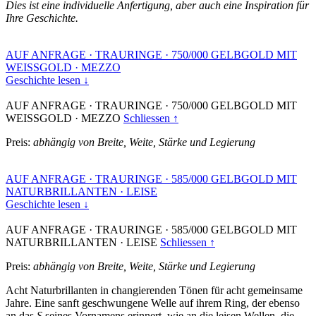
Dies ist eine individuelle Anfertigung, aber auch eine Inspiration für
Ihre Geschichte.
AUF ANFRAGE
·
TRAURINGE
·
750/000 GELBGOLD MIT
WEISSGOLD
·
MEZZO
Geschichte lesen ↓
AUF ANFRAGE
·
TRAURINGE
·
750/000 GELBGOLD MIT
WEISSGOLD
·
MEZZO
Schliessen ↑
Preis:
abhängig von Breite, Weite, Stärke und Legierung
AUF ANFRAGE
·
TRAURINGE
·
585/000 GELBGOLD MIT
NATURBRILLANTEN
·
LEISE
Geschichte lesen ↓
AUF ANFRAGE
·
TRAURINGE
·
585/000 GELBGOLD MIT
NATURBRILLANTEN
·
LEISE
Schliessen ↑
Preis:
abhängig von Breite, Weite, Stärke und Legierung
Acht Naturbrillanten in changierenden Tönen für acht gemeinsame
Jahre. Eine sanft geschwungene Welle auf ihrem Ring, der ebenso
an das
S
seines Vornamens erinnert, wie an die leisen Wellen, die