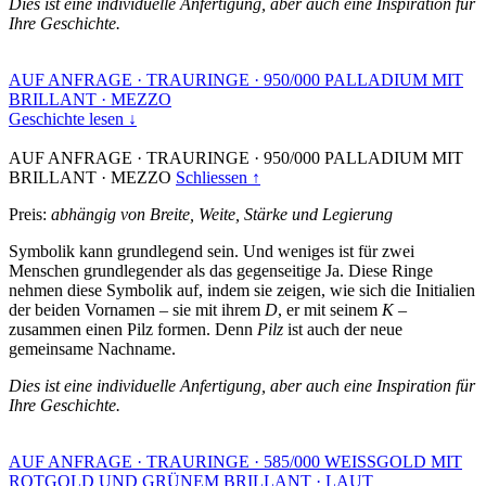
Dies ist eine individuelle Anfertigung, aber auch eine Inspiration für
Ihre Geschichte.
AUF ANFRAGE
·
TRAURINGE
·
950/000 PALLADIUM MIT
BRILLANT
·
MEZZO
Geschichte lesen ↓
AUF ANFRAGE
·
TRAURINGE
·
950/000 PALLADIUM MIT
BRILLANT
·
MEZZO
Schliessen ↑
Preis:
abhängig von Breite, Weite, Stärke und Legierung
Symbolik kann grundlegend sein. Und weniges ist für zwei
Menschen grundlegender als das gegenseitige Ja. Diese Ringe
nehmen diese Symbolik auf, indem sie zeigen, wie sich die Initialien
der beiden Vornamen – sie mit ihrem
D
, er mit seinem
K
–
zusammen einen Pilz formen. Denn
Pilz
ist auch der neue
gemeinsame Nachname.
Dies ist eine individuelle Anfertigung, aber auch eine Inspiration für
Ihre Geschichte.
AUF ANFRAGE
·
TRAURINGE
·
585/000 WEISSGOLD MIT
ROTGOLD UND GRÜNEM BRILLANT
·
LAUT