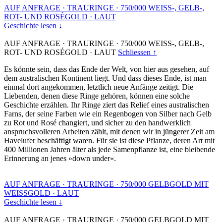
AUF ANFRAGE
·
TRAURINGE
·
750/000 WEISS-, GELB-,
ROT- UND ROSÉGOLD
·
LAUT
Geschichte lesen ↓
AUF ANFRAGE
·
TRAURINGE
·
750/000 WEISS-, GELB-,
ROT- UND ROSÉGOLD
·
LAUT
Schliessen ↑
Es könnte sein, dass das Ende der Welt, von hier aus gesehen, auf
dem australischen Kontinent liegt. Und dass dieses Ende, ist man
einmal dort angekommen, letztlich neue Anfänge zeitigt. Die
Liebenden, denen diese Ringe gehören, können eine solche
Geschichte erzählen. Ihr Ringe ziert das Relief eines australischen
Farns, der seine Farben wie ein Regenbogen von Silber nach Gelb
zu Rot und Rosé changiert, und sicher zu den handwerklich
anspruchsvolleren Arbeiten zählt, mit denen wir in jüngerer Zeit am
Havelufer beschäftigt waren. Für sie ist diese Pflanze, deren Art mit
400 Millionen Jahren älter als jede Samenpflanze ist, eine bleibende
Erinnerung an jenes »down under«.
AUF ANFRAGE
·
TRAURINGE
·
750/000 GELBGOLD MIT
WEISSGOLD
·
LAUT
Geschichte lesen ↓
AUF ANFRAGE
·
TRAURINGE
·
750/000 GELBGOLD MIT