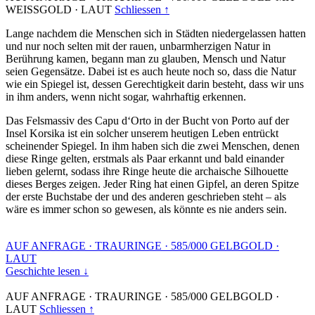
WEISSGOLD
·
LAUT
Schliessen ↑
Lange nachdem die Menschen sich in Städten niedergelassen hatten
und nur noch selten mit der rauen, unbarmherzigen Natur in
Berührung kamen, begann man zu glauben, Mensch und Natur
seien Gegensätze. Dabei ist es auch heute noch so, dass die Natur
wie ein Spiegel ist, dessen Gerechtigkeit darin besteht, dass wir uns
in ihm anders, wenn nicht sogar, wahrhaftig erkennen.
Das Felsmassiv des Capu d‘Orto in der Bucht von Porto auf der
Insel Korsika ist ein solcher unserem heutigen Leben entrückt
scheinender Spiegel. In ihm haben sich die zwei Menschen, denen
diese Ringe gelten, erstmals als Paar erkannt und bald einander
lieben gelernt, sodass ihre Ringe heute die archaische Silhouette
dieses Berges zeigen. Jeder Ring hat einen Gipfel, an deren Spitze
der erste Buchstabe der und des anderen geschrieben steht – als
wäre es immer schon so gewesen, als könnte es nie anders sein.
AUF ANFRAGE
·
TRAURINGE
·
585/000 GELBGOLD
·
LAUT
Geschichte lesen ↓
AUF ANFRAGE
·
TRAURINGE
·
585/000 GELBGOLD
·
LAUT
Schliessen ↑