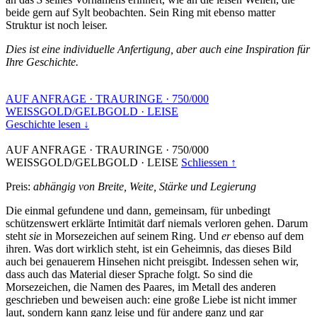
beide gern auf Sylt beobachten. Sein Ring mit ebenso matter
Struktur ist noch leiser.
Dies ist eine individuelle Anfertigung, aber auch eine Inspiration für
Ihre Geschichte.
AUF ANFRAGE
·
TRAURINGE
·
750/000
WEISSGOLD/GELBGOLD
·
LEISE
Geschichte lesen ↓
AUF ANFRAGE
·
TRAURINGE
·
750/000
WEISSGOLD/GELBGOLD
·
LEISE
Schliessen ↑
Preis:
abhängig von Breite, Weite, Stärke und Legierung
Die einmal gefundene und dann, gemeinsam, für unbedingt
schützenswert erklärte Intimität darf niemals verloren gehen. Darum
steht
sie
in Morsezeichen auf seinem Ring. Und
er
ebenso auf dem
ihren. Was dort wirklich steht, ist ein Geheimnis, das dieses Bild
auch bei genauerem Hinsehen nicht preisgibt. Indessen sehen wir,
dass auch das Material dieser Sprache folgt. So sind die
Morsezeichen, die Namen des Paares, im Metall des anderen
geschrieben und beweisen auch: eine große Liebe ist nicht immer
laut, sondern kann ganz leise und für andere ganz und gar