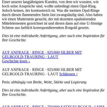
Einer unserer langjährigsten Kunden, von dem wir wussten, wie
hoch seine Ansprüche sind, wollte unbedingt einen Opal-Ring.
Jedoch keinen, der kontrastreich ist. Was die meisten Opal-Ringe
durch diesen flammenden Stein fast zwangsläufig sind. Also haben
wir einen Mutterstein gesucht, der mit dezenten opalisierenden
Mittelelementen gezeichnet ist und diesen dann auf eine U-förmige
Schiene aus farblich korrespondierendem Rotgold gesetzt.
Dies ist eine individuelle Anfertigung, aber auch eine Inspiration für
Ihre Geschichte.
AUF ANFRAGE
·
RINGE
·
925/000 SILBER MIT
GELBGOLD-TRAURING
·
LAUT
Geschichte lesen ↓
AUF ANFRAGE
·
RINGE
·
925/000 SILBER MIT
GELBGOLD-TRAURING
·
LAUT
Schliessen ↑
Preis:
abhängig von Breite, Weite, Stärke und Legierung
Dies ist eine individuelle Anfertigung, aber auch eine Inspiration für
Ihre Geschichte.
AUF ANFRAGE
·
RINGE
·
750/000 SATTGELBGOLD
·
LEISE