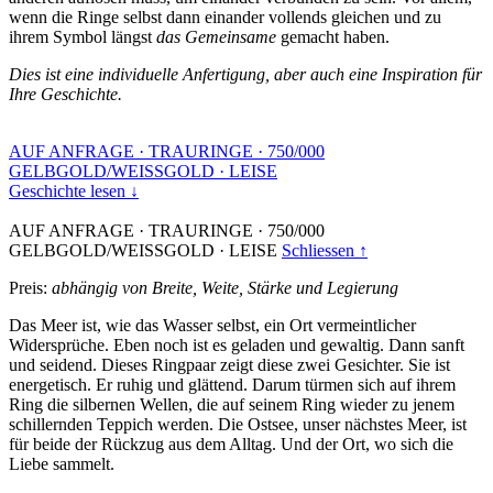
wenn die Ringe selbst dann einander vollends gleichen und zu
ihrem Symbol längst
das Gemeinsame
gemacht haben.
Dies ist eine individuelle Anfertigung, aber auch eine Inspiration für
Ihre Geschichte.
AUF ANFRAGE
·
TRAURINGE
·
750/000
GELBGOLD/WEISSGOLD
·
LEISE
Geschichte lesen ↓
AUF ANFRAGE
·
TRAURINGE
·
750/000
GELBGOLD/WEISSGOLD
·
LEISE
Schliessen ↑
Preis:
abhängig von Breite, Weite, Stärke und Legierung
Das Meer ist, wie das Wasser selbst, ein Ort vermeintlicher
Widersprüche. Eben noch ist es geladen und gewaltig. Dann sanft
und seidend. Dieses Ringpaar zeigt diese zwei Gesichter. Sie ist
energetisch. Er ruhig und glättend. Darum türmen sich auf ihrem
Ring die silbernen Wellen, die auf seinem Ring wieder zu jenem
schillernden Teppich werden. Die Ostsee, unser nächstes Meer, ist
für beide der Rückzug aus dem Alltag. Und der Ort, wo sich die
Liebe sammelt.