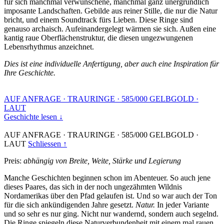
für sich manchmal verwunschene, manchmal ganz unergründlich
imposante Landschaften. Gebilde aus reiner Stille, die nur die Natur
bricht, und einem Soundtrack fürs Lieben. Diese Ringe sind
genauso archaisch. Aufeinandergelegt wärmen sie sich. Außen eine
kantig raue Oberflächenstruktur, die diesen ungezwungenen
Lebensrhythmus anzeichnet.
Dies ist eine individuelle Anfertigung, aber auch eine Inspiration für
Ihre Geschichte.
AUF ANFRAGE
·
TRAURINGE
·
585/000 GELBGOLD
·
LAUT
Geschichte lesen ↓
AUF ANFRAGE
·
TRAURINGE
·
585/000 GELBGOLD
·
LAUT
Schliessen ↑
Preis:
abhängig von Breite, Weite, Stärke und Legierung
Manche Geschichten beginnen schon im Abenteuer. So auch jene
dieses Paares, das sich in der noch ungezähmten Wildnis
Nordamerikas über den Pfad gelaufen ist. Und so war auch der Ton
für die sich ankündigenden Jahre gesetzt.
Natur.
In jeder Variante
und so sehr es nur ging. Nicht nur wandernd, sondern auch segelnd.
Die Ringe spiegeln diese Naturverbundenheit mit einem mal rauen