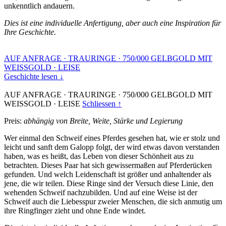
unkenntlich andauern.
Dies ist eine individuelle Anfertigung, aber auch eine Inspiration für
Ihre Geschichte.
AUF ANFRAGE
·
TRAURINGE
·
750/000 GELBGOLD MIT
WEISSGOLD
·
LEISE
Geschichte lesen ↓
AUF ANFRAGE
·
TRAURINGE
·
750/000 GELBGOLD MIT
WEISSGOLD
·
LEISE
Schliessen ↑
Preis:
abhängig von Breite, Weite, Stärke und Legierung
Wer einmal den Schweif eines Pferdes gesehen hat, wie er stolz und
leicht und sanft dem Galopp folgt, der wird etwas davon verstanden
haben, was es heißt, das Leben von dieser Schönheit aus zu
betrachten. Dieses Paar hat sich gewissermaßen auf Pferderücken
gefunden. Und welch Leidenschaft ist größer und anhaltender als
jene, die wir teilen. Diese Ringe sind der Versuch diese Linie, den
wehenden Schweif nachzubilden. Und auf eine Weise ist der
Schweif auch die Liebesspur zweier Menschen, die sich anmutig um
ihre Ringfinger zieht und ohne Ende windet.