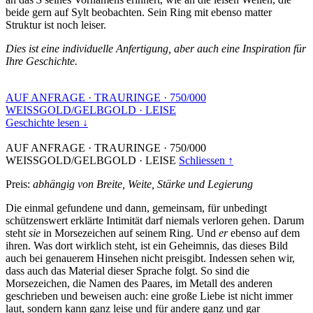
beide gern auf Sylt beobachten. Sein Ring mit ebenso matter
Struktur ist noch leiser.
Dies ist eine individuelle Anfertigung, aber auch eine Inspiration für
Ihre Geschichte.
AUF ANFRAGE
·
TRAURINGE
·
750/000
WEISSGOLD/GELBGOLD
·
LEISE
Geschichte lesen ↓
AUF ANFRAGE
·
TRAURINGE
·
750/000
WEISSGOLD/GELBGOLD
·
LEISE
Schliessen ↑
Preis:
abhängig von Breite, Weite, Stärke und Legierung
Die einmal gefundene und dann, gemeinsam, für unbedingt
schützenswert erklärte Intimität darf niemals verloren gehen. Darum
steht
sie
in Morsezeichen auf seinem Ring. Und
er
ebenso auf dem
ihren. Was dort wirklich steht, ist ein Geheimnis, das dieses Bild
auch bei genauerem Hinsehen nicht preisgibt. Indessen sehen wir,
dass auch das Material dieser Sprache folgt. So sind die
Morsezeichen, die Namen des Paares, im Metall des anderen
geschrieben und beweisen auch: eine große Liebe ist nicht immer
laut, sondern kann ganz leise und für andere ganz und gar