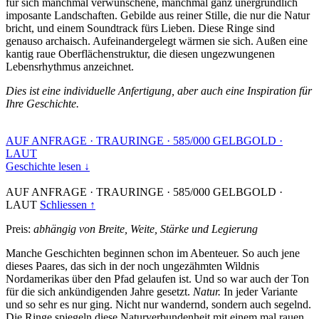
für sich manchmal verwunschene, manchmal ganz unergründlich
imposante Landschaften. Gebilde aus reiner Stille, die nur die Natur
bricht, und einem Soundtrack fürs Lieben. Diese Ringe sind
genauso archaisch. Aufeinandergelegt wärmen sie sich. Außen eine
kantig raue Oberflächenstruktur, die diesen ungezwungenen
Lebensrhythmus anzeichnet.
Dies ist eine individuelle Anfertigung, aber auch eine Inspiration für
Ihre Geschichte.
AUF ANFRAGE
·
TRAURINGE
·
585/000 GELBGOLD
·
LAUT
Geschichte lesen ↓
AUF ANFRAGE
·
TRAURINGE
·
585/000 GELBGOLD
·
LAUT
Schliessen ↑
Preis:
abhängig von Breite, Weite, Stärke und Legierung
Manche Geschichten beginnen schon im Abenteuer. So auch jene
dieses Paares, das sich in der noch ungezähmten Wildnis
Nordamerikas über den Pfad gelaufen ist. Und so war auch der Ton
für die sich ankündigenden Jahre gesetzt.
Natur.
In jeder Variante
und so sehr es nur ging. Nicht nur wandernd, sondern auch segelnd.
Die Ringe spiegeln diese Naturverbundenheit mit einem mal rauen