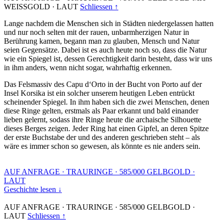
WEISSGOLD
·
LAUT
Schliessen ↑
Lange nachdem die Menschen sich in Städten niedergelassen hatten
und nur noch selten mit der rauen, unbarmherzigen Natur in
Berührung kamen, begann man zu glauben, Mensch und Natur
seien Gegensätze. Dabei ist es auch heute noch so, dass die Natur
wie ein Spiegel ist, dessen Gerechtigkeit darin besteht, dass wir uns
in ihm anders, wenn nicht sogar, wahrhaftig erkennen.
Das Felsmassiv des Capu d‘Orto in der Bucht von Porto auf der
Insel Korsika ist ein solcher unserem heutigen Leben entrückt
scheinender Spiegel. In ihm haben sich die zwei Menschen, denen
diese Ringe gelten, erstmals als Paar erkannt und bald einander
lieben gelernt, sodass ihre Ringe heute die archaische Silhouette
dieses Berges zeigen. Jeder Ring hat einen Gipfel, an deren Spitze
der erste Buchstabe der und des anderen geschrieben steht – als
wäre es immer schon so gewesen, als könnte es nie anders sein.
AUF ANFRAGE
·
TRAURINGE
·
585/000 GELBGOLD
·
LAUT
Geschichte lesen ↓
AUF ANFRAGE
·
TRAURINGE
·
585/000 GELBGOLD
·
LAUT
Schliessen ↑