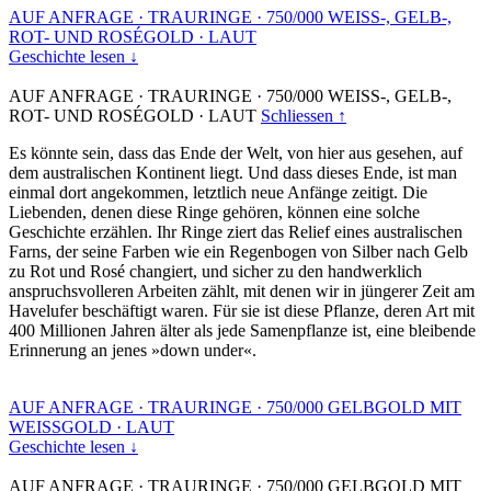
AUF ANFRAGE
·
TRAURINGE
·
750/000 WEISS-, GELB-,
ROT- UND ROSÉGOLD
·
LAUT
Geschichte lesen ↓
AUF ANFRAGE
·
TRAURINGE
·
750/000 WEISS-, GELB-,
ROT- UND ROSÉGOLD
·
LAUT
Schliessen ↑
Es könnte sein, dass das Ende der Welt, von hier aus gesehen, auf
dem australischen Kontinent liegt. Und dass dieses Ende, ist man
einmal dort angekommen, letztlich neue Anfänge zeitigt. Die
Liebenden, denen diese Ringe gehören, können eine solche
Geschichte erzählen. Ihr Ringe ziert das Relief eines australischen
Farns, der seine Farben wie ein Regenbogen von Silber nach Gelb
zu Rot und Rosé changiert, und sicher zu den handwerklich
anspruchsvolleren Arbeiten zählt, mit denen wir in jüngerer Zeit am
Havelufer beschäftigt waren. Für sie ist diese Pflanze, deren Art mit
400 Millionen Jahren älter als jede Samenpflanze ist, eine bleibende
Erinnerung an jenes »down under«.
AUF ANFRAGE
·
TRAURINGE
·
750/000 GELBGOLD MIT
WEISSGOLD
·
LAUT
Geschichte lesen ↓
AUF ANFRAGE
·
TRAURINGE
·
750/000 GELBGOLD MIT