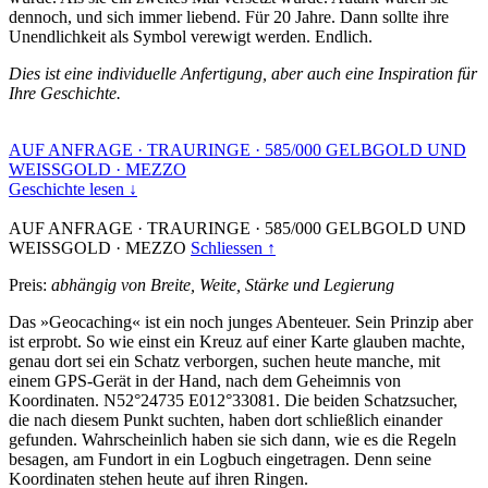
dennoch, und sich immer liebend. Für 20 Jahre. Dann sollte ihre
Unendlichkeit als Symbol verewigt werden. Endlich.
Dies ist eine individuelle Anfertigung, aber auch eine Inspiration für
Ihre Geschichte.
AUF ANFRAGE
·
TRAURINGE
·
585/000 GELBGOLD UND
WEISSGOLD
·
MEZZO
Geschichte lesen ↓
AUF ANFRAGE
·
TRAURINGE
·
585/000 GELBGOLD UND
WEISSGOLD
·
MEZZO
Schliessen ↑
Preis:
abhängig von Breite, Weite, Stärke und Legierung
Das »Geocaching« ist ein noch junges Abenteuer. Sein Prinzip aber
ist erprobt. So wie einst ein Kreuz auf einer Karte glauben machte,
genau dort sei ein Schatz verborgen, suchen heute manche, mit
einem GPS-Gerät in der Hand, nach dem Geheimnis von
Koordinaten. N52°24735 E012°33081. Die beiden Schatzsucher,
die nach diesem Punkt suchten, haben dort schließlich einander
gefunden. Wahrscheinlich haben sie sich dann, wie es die Regeln
besagen, am Fundort in ein Logbuch eingetragen. Denn seine
Koordinaten stehen heute auf ihren Ringen.