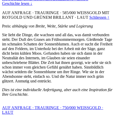
Geschichte lesen ↓
AUF ANFRAGE
·
TRAURINGE
·
585/000 WEISSGOLD MIT
ROTGOLD UND GRÜNEM BRILLANT
·
LAUT
Schliessen ↑
Preis:
abhängig von Breite, Weite, Stärke und Legierung
Sie liebt die Dinge, die wachsen und all das, was damit verbunden
steht. Der Duft des Grases am Frühsommermorgen. Gleißende Tage
im schmalen Schatten der Sonnenblumen. Auch er sucht die Freiheit
auf den Feldern, im Unterholz bei der Arbeit mit der Säge, ganz
dicht beim kühlen Moos. Gefunden haben sie sich dann in der
Neutraliät des Internets, im Glauben sie seien einander
unbeschriebene Blätter. Die Zeit hat ihnen gezeigt, wie sehr sie sich
schon immer vom gleichen Gefühl genährt haben. Sinnbildlich
wächst seitdem die Sonnenblume um ihre Ringe. Wie sie in der
Abendsonne steht, einfach so. Und die Natur immer noch grün
glitzert. Anmutig und entrückt.
Dies ist eine individuelle Anfertigung, aber auch eine Inspiration für
Ihre Geschichte.
AUF ANFRAGE
·
TRAURINGE
·
750/000 WEISSGOLD
·
LAUT