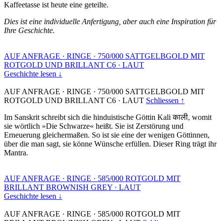
Kaffeetasse ist heute eine geteilte.
Dies ist eine individuelle Anfertigung, aber auch eine Inspiration für
Ihre Geschichte.
AUF ANFRAGE
·
RINGE
·
750/000 SATTGELBGOLD MIT
ROTGOLD UND BRILLANT C6
·
LAUT
Geschichte lesen ↓
AUF ANFRAGE
·
RINGE
·
750/000 SATTGELBGOLD MIT
ROTGOLD UND BRILLANT C6
·
LAUT
Schliessen ↑
Im Sanskrit schreibt sich die hinduistische Göttin Kali काली, womit
sie wörtlich »Die Schwarze« heißt. Sie ist Zerstörung und
Erneuerung gleichermaßen. So ist sie eine der wenigen Göttinnen,
über die man sagt, sie könne Wünsche erfüllen. Dieser Ring trägt ihr
Mantra.
AUF ANFRAGE
·
RINGE
·
585/000 ROTGOLD MIT
BRILLANT BROWNISH GREY
·
LAUT
Geschichte lesen ↓
AUF ANFRAGE
·
RINGE
·
585/000 ROTGOLD MIT