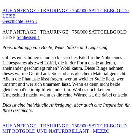
AUF ANFRAGE
·
TRAURINGE
·
750/000 SATTGELBGOLD
·
LEISE
Geschichte lesen ↓
AUF ANFRAGE
·
TRAURINGE
·
750/000 SATTGELBGOLD
·
LEISE
Schliessen ↑
Preis:
abhängig von Breite, Weite, Stärke und Legierung
Gibt es ein schöneres und so klassisches Bild für die Nähe eines
Liebespaares als zwei Löffel, die in der Form des je anderen,
aneinander geschmiegt ruhen? Wohl kaum. Diese Ringe nehmen
dieses warme Gefühl auf. Sie sind aus gleichem Material gemacht.
Allein die Phantasie lässt fragen, wer an welcher Stelle liegt, wer
umarmt und wer sich umarmen lässt. Wenn es denn nicht beide
gleichermaßen innig füreinander tun. Weil es doch keinen
Unterschied macht, wenn es die reine Wärme ist, die dabei entsteht.
Dies ist eine individuelle Anfertigung, aber auch eine Inspiration für
Ihre Geschichte.
AUF ANFRAGE
·
TRAURINGE
·
750/000 SATTGELBGOLD
MIT ROTGOLD UND NATURBRILLANT
·
MEZZO