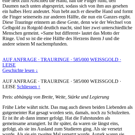
eine hebt zum Abschied die Hand, hält die Finger rund, den
Daumen nach unten abgespreizt, sodass sich von ihm aus gesehen
ein halbes Herz andeutet. Nun hebt auch er dieselbe Hand und formt
die Finger seinerseits zur anderen Hälfte, die nun ein Ganzes ergibt.
Diese Trauringe erinnern an diese Geste, denn wie der Wechsel von
Gelbgold zu Rotgold deutlich macht, sind hier zwei unterschiedliche
Menschen gemeint. »Same but different« lautet das Motto der
Ringe. Und so ist die eine Hälfte des Herzens ihrem J und die
andere seinem M nachempfunden.
AUF ANFRAGE
·
TRAURINGE
·
585/000 WEISSGOLD
·
LEISE
Geschichte lesen ↓
AUF ANFRAGE
·
TRAURINGE
·
585/000 WEISSGOLD
·
LEISE
Schliessen ↑
Preis:
abhängig von Breite, Weite, Stärke und Legierung
Frühe Liebe währt nicht. Das mag auch diesen beiden Liebenden als
gutgemeinter Rat gesagt worden sein, damals, noch zu Schulzeiten.
Er ist ihr ab dann immer gefolgt. Hat die Fahrstunden als
gemeinsame arrangiert. Ist ihr später, da waren sie längst eins,
gefolgt, als sie ins Ausland zum Studieren ging. Als sie versetzt
wurde. Als sie ein zweites Mal versetzt wurde. Autark waren sie