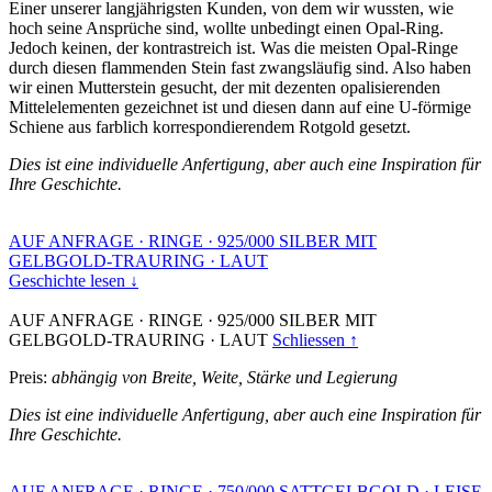
Einer unserer langjährigsten Kunden, von dem wir wussten, wie
hoch seine Ansprüche sind, wollte unbedingt einen Opal-Ring.
Jedoch keinen, der kontrastreich ist. Was die meisten Opal-Ringe
durch diesen flammenden Stein fast zwangsläufig sind. Also haben
wir einen Mutterstein gesucht, der mit dezenten opalisierenden
Mittelelementen gezeichnet ist und diesen dann auf eine U-förmige
Schiene aus farblich korrespondierendem Rotgold gesetzt.
Dies ist eine individuelle Anfertigung, aber auch eine Inspiration für
Ihre Geschichte.
AUF ANFRAGE
·
RINGE
·
925/000 SILBER MIT
GELBGOLD-TRAURING
·
LAUT
Geschichte lesen ↓
AUF ANFRAGE
·
RINGE
·
925/000 SILBER MIT
GELBGOLD-TRAURING
·
LAUT
Schliessen ↑
Preis:
abhängig von Breite, Weite, Stärke und Legierung
Dies ist eine individuelle Anfertigung, aber auch eine Inspiration für
Ihre Geschichte.
AUF ANFRAGE
·
RINGE
·
750/000 SATTGELBGOLD
·
LEISE