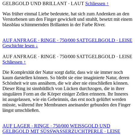
GELBGOLD UND BRILLANT
·
LAUT
Schliessen ↑
Was früher einmal Liebe bedeutete, hat sich zum Andenken an den
Verstorbenen um den Finger gewickelt und strahlt, besetzt mit einem
blassblau schimmernden Brillanten in der Farbe River.
AUF ANFRAGE
·
RINGE
·
750/000 SATTGELBGOLD
·
LEISE
Geschichte lesen ↓
AUF ANFRAGE
·
RINGE
·
750/000 SATTGELBGOLD
·
LEISE
Schliessen ↑
Die Komplexität der Natur sorgt dafür, dass wir sie immer noch
kaum darstellen können. So bleibt sie eine imaginierte Natur, deren
Schönheit wir uns annähern, die wir aber nie einschließen können.
Dieser Ring ist sinnbildlich von Lücken durchzogen, die in ihrer
singulären Form an die Körper einiger Zellen erinnern. Ihr Inneres
ist ausgelassen, wie ein Geheimnis, das erst noch gelüftet werden
müsste, während ihre Membranen aneinander gebunden den Finger
längst umschließen.
AUF LAGER
·
RINGE
·
750/000 WEISSGOLD UND
GELBGOLD MIT SÜSSWASSERZUCHTPERLE
·
LEISE