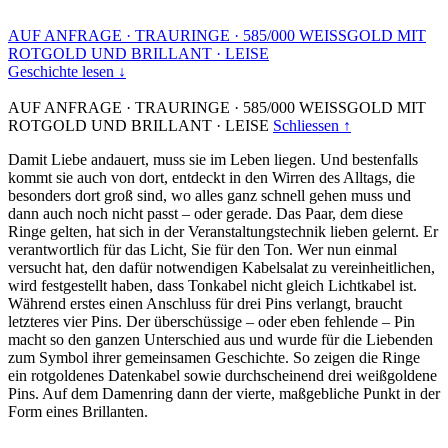
AUF ANFRAGE
·
TRAURINGE
·
585/000 WEISSGOLD MIT
ROTGOLD UND BRILLANT
·
LEISE
Geschichte lesen ↓
AUF ANFRAGE
·
TRAURINGE
·
585/000 WEISSGOLD MIT
ROTGOLD UND BRILLANT
·
LEISE
Schliessen ↑
Damit Liebe andauert, muss sie im Leben liegen. Und bestenfalls
kommt sie auch von dort, entdeckt in den Wirren des Alltags, die
besonders dort groß sind, wo alles ganz schnell gehen muss und
dann auch noch nicht passt – oder gerade. Das Paar, dem diese
Ringe gelten, hat sich in der Veranstaltungstechnik lieben gelernt. Er
verantwortlich für das Licht, Sie für den Ton. Wer nun einmal
versucht hat, den dafür notwendigen Kabelsalat zu vereinheitlichen,
wird festgestellt haben, dass Tonkabel nicht gleich Lichtkabel ist.
Während erstes einen Anschluss für drei Pins verlangt, braucht
letzteres vier Pins. Der überschüssige – oder eben fehlende – Pin
macht so den ganzen Unterschied aus und wurde für die Liebenden
zum Symbol ihrer gemeinsamen Geschichte. So zeigen die Ringe
ein rotgoldenes Datenkabel sowie durchscheinend drei weißgoldene
Pins. Auf dem Damenring dann der vierte, maßgebliche Punkt in der
Form eines Brillanten.