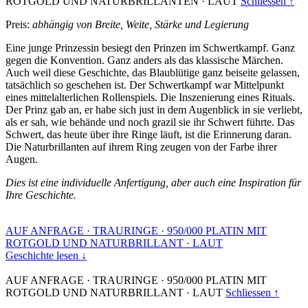
ROTGOLD UND NATURBRILLANTEN
·
LAUT
Schliessen ↑
Preis:
abhängig von Breite, Weite, Stärke und Legierung
Eine junge Prinzessin besiegt den Prinzen im Schwertkampf. Ganz
gegen die Konvention. Ganz anders als das klassische Märchen.
Auch weil diese Geschichte, das Blaublütige ganz beiseite gelassen,
tatsächlich so geschehen ist. Der Schwertkampf war Mittelpunkt
eines mittelalterlichen Rollenspiels. Die Inszenierung eines Rituals.
Der Prinz gab an, er habe sich just in dem Augenblick in sie verliebt,
als er sah, wie behände und noch grazil sie ihr Schwert führte. Das
Schwert, das heute über ihre Ringe läuft, ist die Erinnerung daran.
Die Naturbrillanten auf ihrem Ring zeugen von der Farbe ihrer
Augen.
Dies ist eine individuelle Anfertigung, aber auch eine Inspiration für
Ihre Geschichte.
AUF ANFRAGE
·
TRAURINGE
·
950/000 PLATIN MIT
ROTGOLD UND NATURBRILLANT
·
LAUT
Geschichte lesen ↓
AUF ANFRAGE
·
TRAURINGE
·
950/000 PLATIN MIT
ROTGOLD UND NATURBRILLANT
·
LAUT
Schliessen ↑