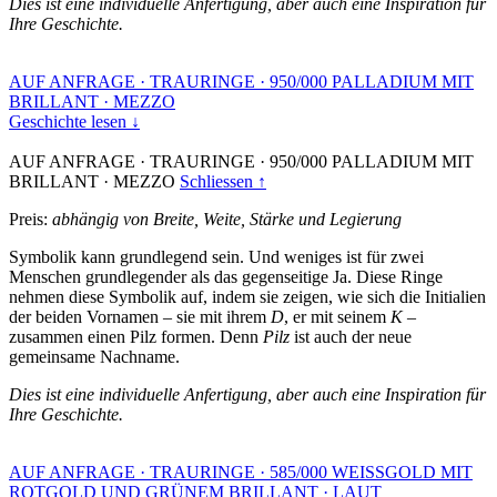
Dies ist eine individuelle Anfertigung, aber auch eine Inspiration für
Ihre Geschichte.
AUF ANFRAGE
·
TRAURINGE
·
950/000 PALLADIUM MIT
BRILLANT
·
MEZZO
Geschichte lesen ↓
AUF ANFRAGE
·
TRAURINGE
·
950/000 PALLADIUM MIT
BRILLANT
·
MEZZO
Schliessen ↑
Preis:
abhängig von Breite, Weite, Stärke und Legierung
Symbolik kann grundlegend sein. Und weniges ist für zwei
Menschen grundlegender als das gegenseitige Ja. Diese Ringe
nehmen diese Symbolik auf, indem sie zeigen, wie sich die Initialien
der beiden Vornamen – sie mit ihrem
D
, er mit seinem
K
–
zusammen einen Pilz formen. Denn
Pilz
ist auch der neue
gemeinsame Nachname.
Dies ist eine individuelle Anfertigung, aber auch eine Inspiration für
Ihre Geschichte.
AUF ANFRAGE
·
TRAURINGE
·
585/000 WEISSGOLD MIT
ROTGOLD UND GRÜNEM BRILLANT
·
LAUT