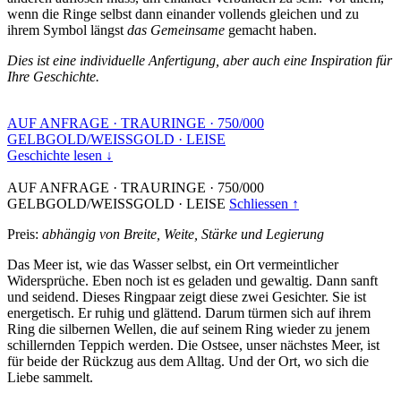
wenn die Ringe selbst dann einander vollends gleichen und zu
ihrem Symbol längst
das Gemeinsame
gemacht haben.
Dies ist eine individuelle Anfertigung, aber auch eine Inspiration für
Ihre Geschichte.
AUF ANFRAGE
·
TRAURINGE
·
750/000
GELBGOLD/WEISSGOLD
·
LEISE
Geschichte lesen ↓
AUF ANFRAGE
·
TRAURINGE
·
750/000
GELBGOLD/WEISSGOLD
·
LEISE
Schliessen ↑
Preis:
abhängig von Breite, Weite, Stärke und Legierung
Das Meer ist, wie das Wasser selbst, ein Ort vermeintlicher
Widersprüche. Eben noch ist es geladen und gewaltig. Dann sanft
und seidend. Dieses Ringpaar zeigt diese zwei Gesichter. Sie ist
energetisch. Er ruhig und glättend. Darum türmen sich auf ihrem
Ring die silbernen Wellen, die auf seinem Ring wieder zu jenem
schillernden Teppich werden. Die Ostsee, unser nächstes Meer, ist
für beide der Rückzug aus dem Alltag. Und der Ort, wo sich die
Liebe sammelt.