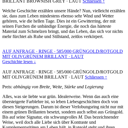
BRILLANT BROWNISH GREY
·
LAUT
Schliessen ↑
Welche Geschichte erzählen unsere Hände? Nun, vielleicht erzählen
sie, dass zum Leben mindestens ebenso sehr Wind und Wetter
gehören, wie die hellen Tage. Dies ist ein Gewitterring, der mit
seinen Furchen die unbändige Energie, die noch das härteste
Material zum Schmelzen bringt, und das Leben, das sich vor nichts
mehr fürchtet als Ruhe und Stillstand, zeitlos verkörpert.
AUF ANFRAGE
·
RINGE
·
585/000 GRÜNGOLD/ROTGOLD
MIT OLIVGRÜNEM BRILLANT
·
LAUT
Geschichte lesen ↓
AUF ANFRAGE
·
RINGE
·
585/000 GRÜNGOLD/ROTGOLD
MIT OLIVGRÜNEM BRILLANT
·
LAUT
Schliessen ↑
Preis:
abhängig von Breite, Weite, Stärke und Legierung
Alles, was sie liebte war grün. Idealerweise. Wenn das auch eine
übersteigerte Farblehre ist, so leben Liebesgeschichten doch von
diesen Steigerungen. Darum ist dieser Verlobungsring nicht nur mit
einem grünen Brillanten besetzt, sondern auch selbst aus Grüngold.
Bis auf seine Signatur, ein schwungvolles
M
. Das bezeichnender
Weise, weil doch alle Liebe sich über Kontraste und
Komplementaritäten am Leben hält, in Rotgold steht und ihren