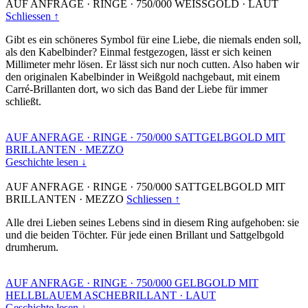
AUF ANFRAGE
·
RINGE
·
750/000 WEISSGOLD
·
LAUT
Schliessen ↑
Gibt es ein schöneres Symbol für eine Liebe, die niemals enden soll,
als den Kabelbinder? Einmal festgezogen, lässt er sich keinen
Millimeter mehr lösen. Er lässt sich nur noch cutten. Also haben wir
den originalen Kabelbinder in Weißgold nachgebaut, mit einem
Carré-Brillanten dort, wo sich das Band der Liebe für immer
schließt.
AUF ANFRAGE
·
RINGE
·
750/000 SATTGELBGOLD MIT
BRILLANTEN
·
MEZZO
Geschichte lesen ↓
AUF ANFRAGE
·
RINGE
·
750/000 SATTGELBGOLD MIT
BRILLANTEN
·
MEZZO
Schliessen ↑
Alle drei Lieben seines Lebens sind in diesem Ring aufgehoben: sie
und die beiden Töchter. Für jede einen Brillant und Sattgelbgold
drumherum.
AUF ANFRAGE
·
RINGE
·
750/000 GELBGOLD MIT
HELLBLAUEM ASCHEBRILLANT
·
LAUT
Geschichte lesen ↓