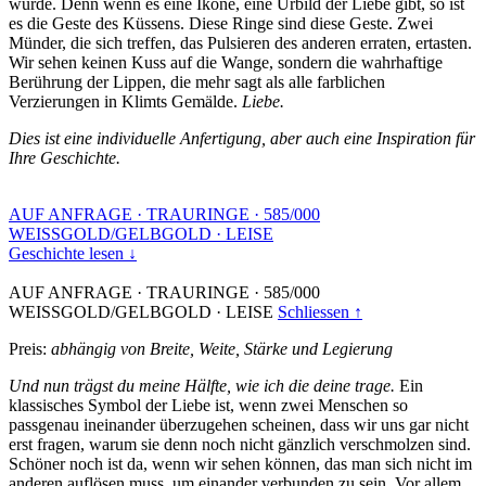
wurde. Denn wenn es eine Ikone, eine Urbild der Liebe gibt, so ist
es die Geste des Küssens. Diese Ringe sind diese Geste. Zwei
Münder, die sich treffen, das Pulsieren des anderen erraten, ertasten.
Wir sehen keinen Kuss auf die Wange, sondern die wahrhaftige
Berührung der Lippen, die mehr sagt als alle farblichen
Verzierungen in Klimts Gemälde.
Liebe.
Dies ist eine individuelle Anfertigung, aber auch eine Inspiration für
Ihre Geschichte.
AUF ANFRAGE
·
TRAURINGE
·
585/000
WEISSGOLD/GELBGOLD
·
LEISE
Geschichte lesen ↓
AUF ANFRAGE
·
TRAURINGE
·
585/000
WEISSGOLD/GELBGOLD
·
LEISE
Schliessen ↑
Preis:
abhängig von Breite, Weite, Stärke und Legierung
Und nun trägst du meine Hälfte, wie ich die deine trage.
Ein
klassisches Symbol der Liebe ist, wenn zwei Menschen so
passgenau ineinander überzugehen scheinen, dass wir uns gar nicht
erst fragen, warum sie denn noch nicht gänzlich verschmolzen sind.
Schöner noch ist da, wenn wir sehen können, das man sich nicht im
anderen auflösen muss, um einander verbunden zu sein. Vor allem,