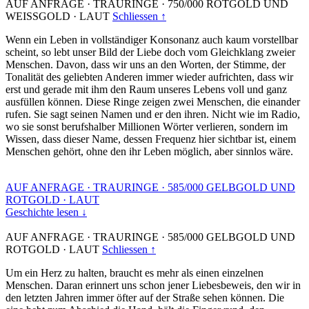
AUF ANFRAGE
·
TRAURINGE
·
750/000 ROTGOLD UND
WEISSGOLD
·
LAUT
Schliessen ↑
Wenn ein Leben in vollständiger Konsonanz auch kaum vorstellbar
scheint, so lebt unser Bild der Liebe doch vom Gleichklang zweier
Menschen. Davon, dass wir uns an den Worten, der Stimme, der
Tonalität des geliebten Anderen immer wieder aufrichten, dass wir
erst und gerade mit ihm den Raum unseres Lebens voll und ganz
ausfüllen können. Diese Ringe zeigen zwei Menschen, die einander
rufen. Sie sagt seinen Namen und er den ihren. Nicht wie im Radio,
wo sie sonst berufshalber Millionen Wörter verlieren, sondern im
Wissen, dass dieser Name, dessen Frequenz hier sichtbar ist, einem
Menschen gehört, ohne den ihr Leben möglich, aber sinnlos wäre.
AUF ANFRAGE
·
TRAURINGE
·
585/000 GELBGOLD UND
ROTGOLD
·
LAUT
Geschichte lesen ↓
AUF ANFRAGE
·
TRAURINGE
·
585/000 GELBGOLD UND
ROTGOLD
·
LAUT
Schliessen ↑
Um ein Herz zu halten, braucht es mehr als einen einzelnen
Menschen. Daran erinnert uns schon jener Liebesbeweis, den wir in
den letzten Jahren immer öfter auf der Straße sehen können. Die