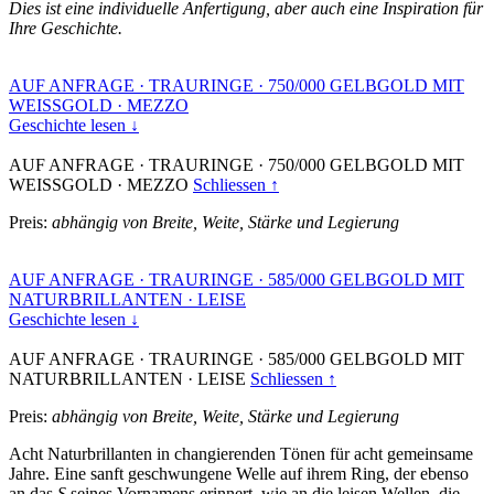
Dies ist eine individuelle Anfertigung, aber auch eine Inspiration für
Ihre Geschichte.
AUF ANFRAGE
·
TRAURINGE
·
750/000 GELBGOLD MIT
WEISSGOLD
·
MEZZO
Geschichte lesen ↓
AUF ANFRAGE
·
TRAURINGE
·
750/000 GELBGOLD MIT
WEISSGOLD
·
MEZZO
Schliessen ↑
Preis:
abhängig von Breite, Weite, Stärke und Legierung
AUF ANFRAGE
·
TRAURINGE
·
585/000 GELBGOLD MIT
NATURBRILLANTEN
·
LEISE
Geschichte lesen ↓
AUF ANFRAGE
·
TRAURINGE
·
585/000 GELBGOLD MIT
NATURBRILLANTEN
·
LEISE
Schliessen ↑
Preis:
abhängig von Breite, Weite, Stärke und Legierung
Acht Naturbrillanten in changierenden Tönen für acht gemeinsame
Jahre. Eine sanft geschwungene Welle auf ihrem Ring, der ebenso
an das
S
seines Vornamens erinnert, wie an die leisen Wellen, die