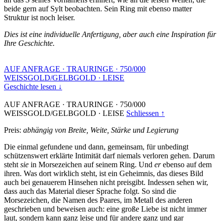
beide gern auf Sylt beobachten. Sein Ring mit ebenso matter
Struktur ist noch leiser.
Dies ist eine individuelle Anfertigung, aber auch eine Inspiration für
Ihre Geschichte.
AUF ANFRAGE
·
TRAURINGE
·
750/000
WEISSGOLD/GELBGOLD
·
LEISE
Geschichte lesen ↓
AUF ANFRAGE
·
TRAURINGE
·
750/000
WEISSGOLD/GELBGOLD
·
LEISE
Schliessen ↑
Preis:
abhängig von Breite, Weite, Stärke und Legierung
Die einmal gefundene und dann, gemeinsam, für unbedingt
schützenswert erklärte Intimität darf niemals verloren gehen. Darum
steht
sie
in Morsezeichen auf seinem Ring. Und
er
ebenso auf dem
ihren. Was dort wirklich steht, ist ein Geheimnis, das dieses Bild
auch bei genauerem Hinsehen nicht preisgibt. Indessen sehen wir,
dass auch das Material dieser Sprache folgt. So sind die
Morsezeichen, die Namen des Paares, im Metall des anderen
geschrieben und beweisen auch: eine große Liebe ist nicht immer
laut, sondern kann ganz leise und für andere ganz und gar