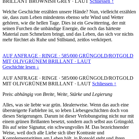
BRILLANT BROWNISH GREY
·
LAUT
Schliessen ↑
Welche Geschichte erzählen unsere Hände? Nun, vielleicht erzählen
sie, dass zum Leben mindestens ebenso sehr Wind und Wetter
gehören, wie die hellen Tage. Dies ist ein Gewitterring, der mit
seinen Furchen die unbändige Energie, die noch das härteste
Material zum Schmelzen bringt, und das Leben, das sich vor nichts
mehr fürchtet als Ruhe und Stillstand, zeitlos verkörpert.
AUF ANFRAGE
·
RINGE
·
585/000 GRÜNGOLD/ROTGOLD
MIT OLIVGRÜNEM BRILLANT
·
LAUT
Geschichte lesen ↓
AUF ANFRAGE
·
RINGE
·
585/000 GRÜNGOLD/ROTGOLD
MIT OLIVGRÜNEM BRILLANT
·
LAUT
Schliessen ↑
Preis:
abhängig von Breite, Weite, Stärke und Legierung
Alles, was sie liebte war grün. Idealerweise. Wenn das auch eine
übersteigerte Farblehre ist, so leben Liebesgeschichten doch von
diesen Steigerungen. Darum ist dieser Verlobungsring nicht nur mit
einem grünen Brillanten besetzt, sondern auch selbst aus Grüngold.
Bis auf seine Signatur, ein schwungvolles
M
. Das bezeichnender
Weise, weil doch alle Liebe sich über Kontraste und
Komplementaritäten am Leben hält, in Rotgold steht und ihren