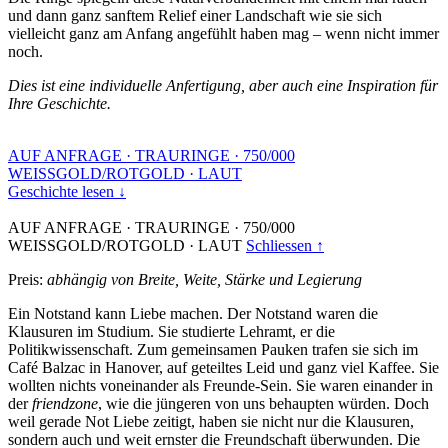
und dann ganz sanftem Relief einer Landschaft wie sie sich
vielleicht ganz am Anfang angefühlt haben mag – wenn nicht immer
noch.
Dies ist eine individuelle Anfertigung, aber auch eine Inspiration für
Ihre Geschichte.
AUF ANFRAGE
·
TRAURINGE
·
750/000
WEISSGOLD/ROTGOLD
·
LAUT
Geschichte lesen ↓
AUF ANFRAGE
·
TRAURINGE
·
750/000
WEISSGOLD/ROTGOLD
·
LAUT
Schliessen ↑
Preis:
abhängig von Breite, Weite, Stärke und Legierung
Ein Notstand kann Liebe machen. Der Notstand waren die
Klausuren im Studium. Sie studierte Lehramt, er die
Politikwissenschaft. Zum gemeinsamen Pauken trafen sie sich im
Café Balzac in Hanover, auf geteiltes Leid und ganz viel Kaffee. Sie
wollten nichts voneinander als Freunde-Sein. Sie waren einander in
der
friendzone
, wie die jüngeren von uns behaupten würden. Doch
weil gerade Not Liebe zeitigt, haben sie nicht nur die Klausuren,
sondern auch und weit ernster die Freundschaft überwunden. Die