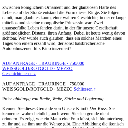
Zwischen königlichem Ornament und der glanzlosen Härte des
Lebens auf der Straße entstand die Form dieser Ringe. Sie folgen
damit, man glaubt es kaum, einer wahren Geschichte, in der er lange
mittellos und sie eine mongolische Prinzessin war. Zwei
unausgefüllte Leben fanden darin, in der für unsere Gesellschaft
größtmöglichen Distanz, ihren Anfang. Dabei ist heute wenig davon
sichtbar. Wer würde auch glauben, dass ein solches Märchen eines
Tages von einem erzählt wird, der sonst halsbrecherische
Autobahnszenen fürs Kino inszeniert?
AUF ANFRAGE
·
TRAURINGE
·
750/000
WEISSGOLD/ROTGOLD
·
MEZZO
Geschichte lesen ↓
AUF ANFRAGE
·
TRAURINGE
·
750/000
WEISSGOLD/ROTGOLD
·
MEZZO
Schliessen ↑
Preis:
abhängig von Breite, Weite, Stärke und Legierung
Kennen Sie dieses Gemälde von Gustav Klimt?
Der Kuss.
Sie
kennen es wahrscheinlich, auch wenn Sie sich gerade nicht
erinnern. Es zeigt, wie ein Mann eine Frau küsst, sich hinunterbeugt
zu ihr und sie ihm nur die Wange gibt. Eine Abbildung die ikonisch