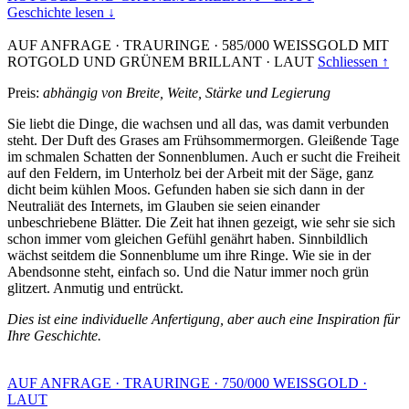
Geschichte lesen ↓
AUF ANFRAGE
·
TRAURINGE
·
585/000 WEISSGOLD MIT
ROTGOLD UND GRÜNEM BRILLANT
·
LAUT
Schliessen ↑
Preis:
abhängig von Breite, Weite, Stärke und Legierung
Sie liebt die Dinge, die wachsen und all das, was damit verbunden
steht. Der Duft des Grases am Frühsommermorgen. Gleißende Tage
im schmalen Schatten der Sonnenblumen. Auch er sucht die Freiheit
auf den Feldern, im Unterholz bei der Arbeit mit der Säge, ganz
dicht beim kühlen Moos. Gefunden haben sie sich dann in der
Neutraliät des Internets, im Glauben sie seien einander
unbeschriebene Blätter. Die Zeit hat ihnen gezeigt, wie sehr sie sich
schon immer vom gleichen Gefühl genährt haben. Sinnbildlich
wächst seitdem die Sonnenblume um ihre Ringe. Wie sie in der
Abendsonne steht, einfach so. Und die Natur immer noch grün
glitzert. Anmutig und entrückt.
Dies ist eine individuelle Anfertigung, aber auch eine Inspiration für
Ihre Geschichte.
AUF ANFRAGE
·
TRAURINGE
·
750/000 WEISSGOLD
·
LAUT