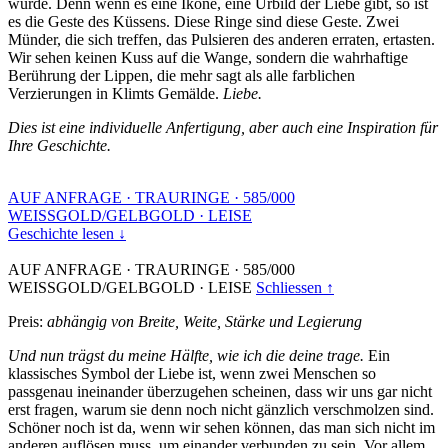
wurde. Denn wenn es eine Ikone, eine Urbild der Liebe gibt, so ist
es die Geste des Küssens. Diese Ringe sind diese Geste. Zwei
Münder, die sich treffen, das Pulsieren des anderen erraten, ertasten.
Wir sehen keinen Kuss auf die Wange, sondern die wahrhaftige
Berührung der Lippen, die mehr sagt als alle farblichen
Verzierungen in Klimts Gemälde.
Liebe.
Dies ist eine individuelle Anfertigung, aber auch eine Inspiration für
Ihre Geschichte.
AUF ANFRAGE
·
TRAURINGE
·
585/000
WEISSGOLD/GELBGOLD
·
LEISE
Geschichte lesen ↓
AUF ANFRAGE
·
TRAURINGE
·
585/000
WEISSGOLD/GELBGOLD
·
LEISE
Schliessen ↑
Preis:
abhängig von Breite, Weite, Stärke und Legierung
Und nun trägst du meine Hälfte, wie ich die deine trage.
Ein
klassisches Symbol der Liebe ist, wenn zwei Menschen so
passgenau ineinander überzugehen scheinen, dass wir uns gar nicht
erst fragen, warum sie denn noch nicht gänzlich verschmolzen sind.
Schöner noch ist da, wenn wir sehen können, das man sich nicht im
anderen auflösen muss, um einander verbunden zu sein. Vor allem,