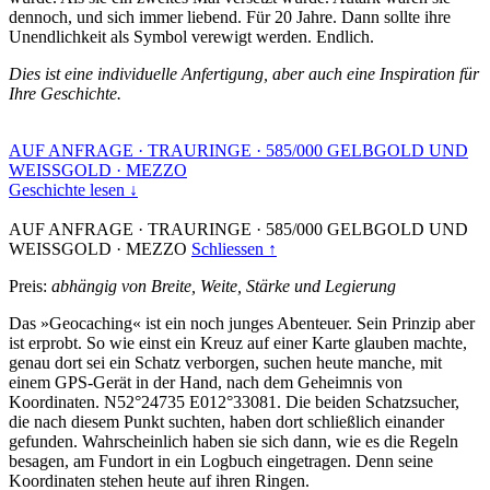
dennoch, und sich immer liebend. Für 20 Jahre. Dann sollte ihre
Unendlichkeit als Symbol verewigt werden. Endlich.
Dies ist eine individuelle Anfertigung, aber auch eine Inspiration für
Ihre Geschichte.
AUF ANFRAGE
·
TRAURINGE
·
585/000 GELBGOLD UND
WEISSGOLD
·
MEZZO
Geschichte lesen ↓
AUF ANFRAGE
·
TRAURINGE
·
585/000 GELBGOLD UND
WEISSGOLD
·
MEZZO
Schliessen ↑
Preis:
abhängig von Breite, Weite, Stärke und Legierung
Das »Geocaching« ist ein noch junges Abenteuer. Sein Prinzip aber
ist erprobt. So wie einst ein Kreuz auf einer Karte glauben machte,
genau dort sei ein Schatz verborgen, suchen heute manche, mit
einem GPS-Gerät in der Hand, nach dem Geheimnis von
Koordinaten. N52°24735 E012°33081. Die beiden Schatzsucher,
die nach diesem Punkt suchten, haben dort schließlich einander
gefunden. Wahrscheinlich haben sie sich dann, wie es die Regeln
besagen, am Fundort in ein Logbuch eingetragen. Denn seine
Koordinaten stehen heute auf ihren Ringen.