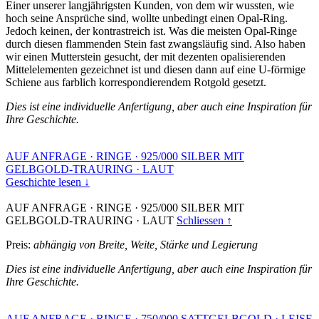
Einer unserer langjährigsten Kunden, von dem wir wussten, wie
hoch seine Ansprüche sind, wollte unbedingt einen Opal-Ring.
Jedoch keinen, der kontrastreich ist. Was die meisten Opal-Ringe
durch diesen flammenden Stein fast zwangsläufig sind. Also haben
wir einen Mutterstein gesucht, der mit dezenten opalisierenden
Mittelelementen gezeichnet ist und diesen dann auf eine U-förmige
Schiene aus farblich korrespondierendem Rotgold gesetzt.
Dies ist eine individuelle Anfertigung, aber auch eine Inspiration für
Ihre Geschichte.
AUF ANFRAGE
·
RINGE
·
925/000 SILBER MIT
GELBGOLD-TRAURING
·
LAUT
Geschichte lesen ↓
AUF ANFRAGE
·
RINGE
·
925/000 SILBER MIT
GELBGOLD-TRAURING
·
LAUT
Schliessen ↑
Preis:
abhängig von Breite, Weite, Stärke und Legierung
Dies ist eine individuelle Anfertigung, aber auch eine Inspiration für
Ihre Geschichte.
AUF ANFRAGE
·
RINGE
·
750/000 SATTGELBGOLD
·
LEISE