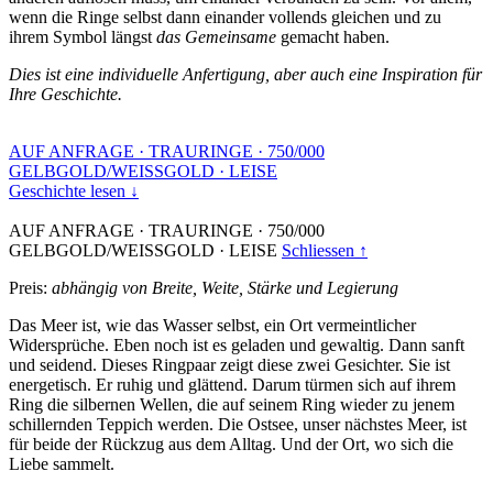
wenn die Ringe selbst dann einander vollends gleichen und zu
ihrem Symbol längst
das Gemeinsame
gemacht haben.
Dies ist eine individuelle Anfertigung, aber auch eine Inspiration für
Ihre Geschichte.
AUF ANFRAGE
·
TRAURINGE
·
750/000
GELBGOLD/WEISSGOLD
·
LEISE
Geschichte lesen ↓
AUF ANFRAGE
·
TRAURINGE
·
750/000
GELBGOLD/WEISSGOLD
·
LEISE
Schliessen ↑
Preis:
abhängig von Breite, Weite, Stärke und Legierung
Das Meer ist, wie das Wasser selbst, ein Ort vermeintlicher
Widersprüche. Eben noch ist es geladen und gewaltig. Dann sanft
und seidend. Dieses Ringpaar zeigt diese zwei Gesichter. Sie ist
energetisch. Er ruhig und glättend. Darum türmen sich auf ihrem
Ring die silbernen Wellen, die auf seinem Ring wieder zu jenem
schillernden Teppich werden. Die Ostsee, unser nächstes Meer, ist
für beide der Rückzug aus dem Alltag. Und der Ort, wo sich die
Liebe sammelt.