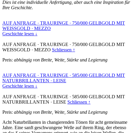
Dies ist eine individuelle Anfertigung, aber auch eine Inspiration für
Ihre Geschichte.
AUF ANFRAGE
·
TRAURINGE
·
750/000 GELBGOLD MIT
WEISSGOLD
·
MEZZO
Geschichte lesen ↓
AUF ANFRAGE
·
TRAURINGE
·
750/000 GELBGOLD MIT
WEISSGOLD
·
MEZZO
Schliessen ↑
Preis:
abhängig von Breite, Weite, Stärke und Legierung
AUF ANFRAGE
·
TRAURINGE
·
585/000 GELBGOLD MIT
NATURBRILLANTEN
·
LEISE
Geschichte lesen ↓
AUF ANFRAGE
·
TRAURINGE
·
585/000 GELBGOLD MIT
NATURBRILLANTEN
·
LEISE
Schliessen ↑
Preis:
abhängig von Breite, Weite, Stärke und Legierung
Acht Naturbrillanten in changierenden Tönen für acht gemeinsame
Jahre. Eine sanft geschwungene Welle auf ihrem Ring, der ebenso
an das
S
seines Vornamens erinnert, wie an die leisen Wellen, die