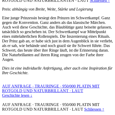
ROTGOLD UND NATURBRILLANTEN
·
LAUT
Schliessen ↑
Preis:
abhängig von Breite, Weite, Stärke und Legierung
Eine junge Prinzessin besiegt den Prinzen im Schwertkampf. Ganz
gegen die Konvention. Ganz anders als das klassische Märchen.
Auch weil diese Geschichte, das Blaublütige ganz beiseite gelassen,
tatsächlich so geschehen ist. Der Schwertkampf war Mittelpunkt
eines mittelalterlichen Rollenspiels. Die Inszenierung eines Rituals.
Der Prinz gab an, er habe sich just in dem Augenblick in sie verliebt,
als er sah, wie behände und noch grazil sie ihr Schwert führte. Das
Schwert, das heute über ihre Ringe läuft, ist die Erinnerung daran.
Die Naturbrillanten auf ihrem Ring zeugen von der Farbe ihrer
Augen.
Dies ist eine individuelle Anfertigung, aber auch eine Inspiration für
Ihre Geschichte.
AUF ANFRAGE
·
TRAURINGE
·
950/000 PLATIN MIT
ROTGOLD UND NATURBRILLANT
·
LAUT
Geschichte lesen ↓
AUF ANFRAGE
·
TRAURINGE
·
950/000 PLATIN MIT
ROTGOLD UND NATURBRILLANT
·
LAUT
Schliessen ↑