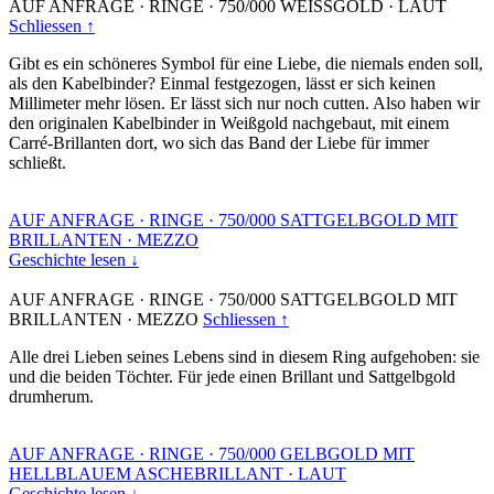
AUF ANFRAGE
·
RINGE
·
750/000 WEISSGOLD
·
LAUT
Schliessen ↑
Gibt es ein schöneres Symbol für eine Liebe, die niemals enden soll,
als den Kabelbinder? Einmal festgezogen, lässt er sich keinen
Millimeter mehr lösen. Er lässt sich nur noch cutten. Also haben wir
den originalen Kabelbinder in Weißgold nachgebaut, mit einem
Carré-Brillanten dort, wo sich das Band der Liebe für immer
schließt.
AUF ANFRAGE
·
RINGE
·
750/000 SATTGELBGOLD MIT
BRILLANTEN
·
MEZZO
Geschichte lesen ↓
AUF ANFRAGE
·
RINGE
·
750/000 SATTGELBGOLD MIT
BRILLANTEN
·
MEZZO
Schliessen ↑
Alle drei Lieben seines Lebens sind in diesem Ring aufgehoben: sie
und die beiden Töchter. Für jede einen Brillant und Sattgelbgold
drumherum.
AUF ANFRAGE
·
RINGE
·
750/000 GELBGOLD MIT
HELLBLAUEM ASCHEBRILLANT
·
LAUT
Geschichte lesen ↓