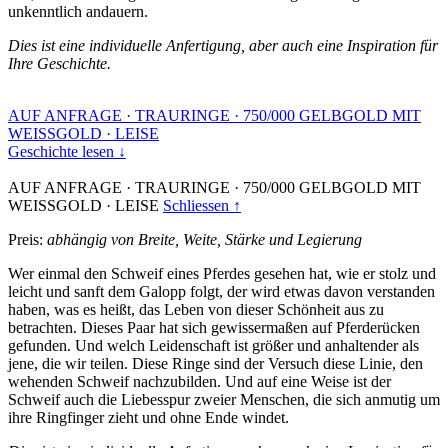
unkenntlich andauern.
Dies ist eine individuelle Anfertigung, aber auch eine Inspiration für
Ihre Geschichte.
AUF ANFRAGE
·
TRAURINGE
·
750/000 GELBGOLD MIT
WEISSGOLD
·
LEISE
Geschichte lesen ↓
AUF ANFRAGE
·
TRAURINGE
·
750/000 GELBGOLD MIT
WEISSGOLD
·
LEISE
Schliessen ↑
Preis:
abhängig von Breite, Weite, Stärke und Legierung
Wer einmal den Schweif eines Pferdes gesehen hat, wie er stolz und
leicht und sanft dem Galopp folgt, der wird etwas davon verstanden
haben, was es heißt, das Leben von dieser Schönheit aus zu
betrachten. Dieses Paar hat sich gewissermaßen auf Pferderücken
gefunden. Und welch Leidenschaft ist größer und anhaltender als
jene, die wir teilen. Diese Ringe sind der Versuch diese Linie, den
wehenden Schweif nachzubilden. Und auf eine Weise ist der
Schweif auch die Liebesspur zweier Menschen, die sich anmutig um
ihre Ringfinger zieht und ohne Ende windet.