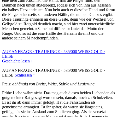
eine hebt zum Abschied die Hand, hält die Finger rund, den
Daumen nach unten abgespreizt, sodass sich von ihm aus gesehen
ein halbes Herz andeutet. Nun hebt auch er dieselbe Hand und formt
die Finger seinerseits zur anderen Hälfte, die nun ein Ganzes ergibt.
Diese Trauringe erinnern an diese Geste, denn wie der Wechsel von
Gelbgold zu Rotgold deutlich macht, sind hier zwei unterschiedliche
Menschen gemeint. »Same but different« lautet das Motto der
Ringe. Und so ist die eine Hälfte des Herzens ihrem J und die
andere seinem M nachempfunden.
AUF ANFRAGE
·
TRAURINGE
·
585/000 WEISSGOLD
·
LEISE
Geschichte lesen ↓
AUF ANFRAGE
·
TRAURINGE
·
585/000 WEISSGOLD
·
LEISE
Schliessen ↑
Preis:
abhängig von Breite, Weite, Stärke und Legierung
Frühe Liebe währt nicht. Das mag auch diesen beiden Liebenden als
gutgemeinter Rat gesagt worden sein, damals, noch zu Schulzeiten.
Er ist ihr ab dann immer gefolgt. Hat die Fahrstunden als
gemeinsame arrangiert. Ist ihr später, da waren sie längst eins,
gefolgt, als sie ins Ausland zum Studieren ging. Als sie versetzt
wurde. Als sie ein zweites Mal versetzt wurde. Autark waren sie