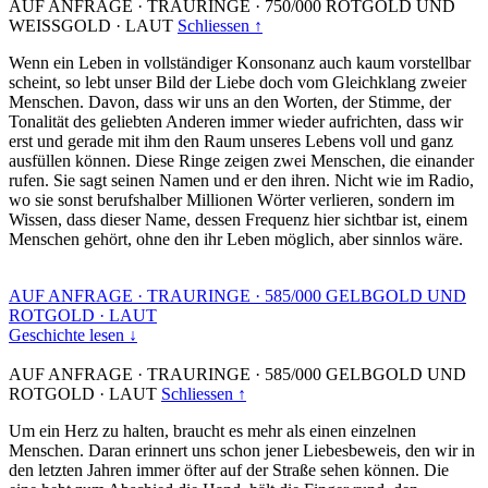
AUF ANFRAGE
·
TRAURINGE
·
750/000 ROTGOLD UND
WEISSGOLD
·
LAUT
Schliessen ↑
Wenn ein Leben in vollständiger Konsonanz auch kaum vorstellbar
scheint, so lebt unser Bild der Liebe doch vom Gleichklang zweier
Menschen. Davon, dass wir uns an den Worten, der Stimme, der
Tonalität des geliebten Anderen immer wieder aufrichten, dass wir
erst und gerade mit ihm den Raum unseres Lebens voll und ganz
ausfüllen können. Diese Ringe zeigen zwei Menschen, die einander
rufen. Sie sagt seinen Namen und er den ihren. Nicht wie im Radio,
wo sie sonst berufshalber Millionen Wörter verlieren, sondern im
Wissen, dass dieser Name, dessen Frequenz hier sichtbar ist, einem
Menschen gehört, ohne den ihr Leben möglich, aber sinnlos wäre.
AUF ANFRAGE
·
TRAURINGE
·
585/000 GELBGOLD UND
ROTGOLD
·
LAUT
Geschichte lesen ↓
AUF ANFRAGE
·
TRAURINGE
·
585/000 GELBGOLD UND
ROTGOLD
·
LAUT
Schliessen ↑
Um ein Herz zu halten, braucht es mehr als einen einzelnen
Menschen. Daran erinnert uns schon jener Liebesbeweis, den wir in
den letzten Jahren immer öfter auf der Straße sehen können. Die