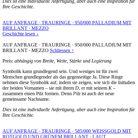
Dies ist eine individuelle Anfertigung, aber auch eine Inspiration für
Ihre Geschichte.
AUF ANFRAGE
·
TRAURINGE
·
950/000 PALLADIUM MIT
BRILLANT
·
MEZZO
Geschichte lesen ↓
AUF ANFRAGE
·
TRAURINGE
·
950/000 PALLADIUM MIT
BRILLANT
·
MEZZO
Schliessen ↑
Preis:
abhängig von Breite, Weite, Stärke und Legierung
Symbolik kann grundlegend sein. Und weniges ist für zwei
Menschen grundlegender als das gegenseitige Ja. Diese Ringe
nehmen diese Symbolik auf, indem sie zeigen, wie sich die Initialien
der beiden Vornamen – sie mit ihrem
D
, er mit seinem
K
–
zusammen einen Pilz formen. Denn
Pilz
ist auch der neue
gemeinsame Nachname.
Dies ist eine individuelle Anfertigung, aber auch eine Inspiration für
Ihre Geschichte.
AUF ANFRAGE
·
TRAURINGE
·
585/000 WEISSGOLD MIT
ROTGOLD UND GRÜNEM BRILLANT
·
LAUT