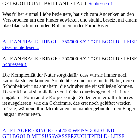
GELBGOLD UND BRILLANT
·
LAUT
Schliessen ↑
Was früher einmal Liebe bedeutete, hat sich zum Andenken an den
Verstorbenen um den Finger gewickelt und strahlt, besetzt mit einem
blassblau schimmernden Brillanten in der Farbe River.
AUF ANFRAGE
·
RINGE
·
750/000 SATTGELBGOLD
·
LEISE
Geschichte lesen ↓
AUF ANFRAGE
·
RINGE
·
750/000 SATTGELBGOLD
·
LEISE
Schliessen ↑
Die Komplexität der Natur sorgt dafür, dass wir sie immer noch
kaum darstellen können. So bleibt sie eine imaginierte Natur, deren
Schönheit wir uns annähern, die wir aber nie einschließen können.
Dieser Ring ist sinnbildlich von Lücken durchzogen, die in ihrer
singulären Form an die Körper einiger Zellen erinnern. Ihr Inneres
ist ausgelassen, wie ein Geheimnis, das erst noch gelüftet werden
müsste, während ihre Membranen aneinander gebunden den Finger
längst umschließen.
AUF LAGER
·
RINGE
·
750/000 WEISSGOLD UND
GELBGOLD MIT SÜSSWASSERZUCHTPERLE
·
LEISE