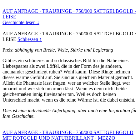
AUF ANFRAGE
·
TRAURINGE
·
750/000 SATTGELBGOLD
·
LEISE
Geschichte lesen ↓
AUF ANFRAGE
·
TRAURINGE
·
750/000 SATTGELBGOLD
·
LEISE
Schliessen ↑
Preis:
abhängig von Breite, Weite, Stärke und Legierung
Gibt es ein schöneres und so klassisches Bild für die Nähe eines
Liebespaares als zwei Löffel, die in der Form des je anderen,
aneinander geschmiegt ruhen? Wohl kaum. Diese Ringe nehmen
dieses warme Gefühl auf. Sie sind aus gleichem Material gemacht.
Allein die Phantasie lässt fragen, wer an welcher Stelle liegt, wer
umarmt und wer sich umarmen lässt. Wenn es denn nicht beide
gleichermaßen innig füreinander tun. Weil es doch keinen
Unterschied macht, wenn es die reine Wärme ist, die dabei entsteht.
Dies ist eine individuelle Anfertigung, aber auch eine Inspiration für
Ihre Geschichte.
AUF ANFRAGE
·
TRAURINGE
·
750/000 SATTGELBGOLD
MIT ROTGOLD UND NATURBRILLANT
·
MEZZO