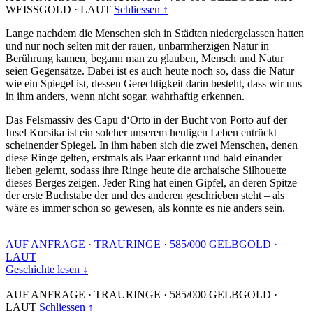
WEISSGOLD
·
LAUT
Schliessen ↑
Lange nachdem die Menschen sich in Städten niedergelassen hatten
und nur noch selten mit der rauen, unbarmherzigen Natur in
Berührung kamen, begann man zu glauben, Mensch und Natur
seien Gegensätze. Dabei ist es auch heute noch so, dass die Natur
wie ein Spiegel ist, dessen Gerechtigkeit darin besteht, dass wir uns
in ihm anders, wenn nicht sogar, wahrhaftig erkennen.
Das Felsmassiv des Capu d‘Orto in der Bucht von Porto auf der
Insel Korsika ist ein solcher unserem heutigen Leben entrückt
scheinender Spiegel. In ihm haben sich die zwei Menschen, denen
diese Ringe gelten, erstmals als Paar erkannt und bald einander
lieben gelernt, sodass ihre Ringe heute die archaische Silhouette
dieses Berges zeigen. Jeder Ring hat einen Gipfel, an deren Spitze
der erste Buchstabe der und des anderen geschrieben steht – als
wäre es immer schon so gewesen, als könnte es nie anders sein.
AUF ANFRAGE
·
TRAURINGE
·
585/000 GELBGOLD
·
LAUT
Geschichte lesen ↓
AUF ANFRAGE
·
TRAURINGE
·
585/000 GELBGOLD
·
LAUT
Schliessen ↑