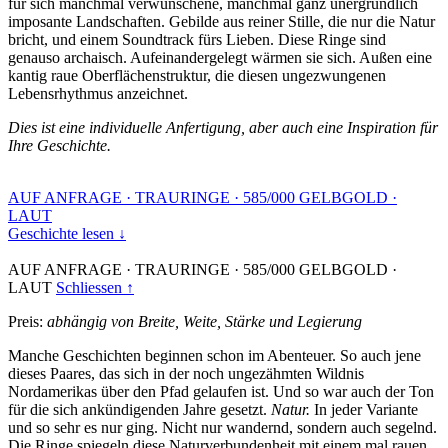
für sich manchmal verwunschene, manchmal ganz unergründlich
imposante Landschaften. Gebilde aus reiner Stille, die nur die Natur
bricht, und einem Soundtrack fürs Lieben. Diese Ringe sind
genauso archaisch. Aufeinandergelegt wärmen sie sich. Außen eine
kantig raue Oberflächenstruktur, die diesen ungezwungenen
Lebensrhythmus anzeichnet.
Dies ist eine individuelle Anfertigung, aber auch eine Inspiration für
Ihre Geschichte.
AUF ANFRAGE
·
TRAURINGE
·
585/000 GELBGOLD
·
LAUT
Geschichte lesen ↓
AUF ANFRAGE
·
TRAURINGE
·
585/000 GELBGOLD
·
LAUT
Schliessen ↑
Preis:
abhängig von Breite, Weite, Stärke und Legierung
Manche Geschichten beginnen schon im Abenteuer. So auch jene
dieses Paares, das sich in der noch ungezähmten Wildnis
Nordamerikas über den Pfad gelaufen ist. Und so war auch der Ton
für die sich ankündigenden Jahre gesetzt.
Natur.
In jeder Variante
und so sehr es nur ging. Nicht nur wandernd, sondern auch segelnd.
Die Ringe spiegeln diese Naturverbundenheit mit einem mal rauen