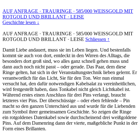
AUF ANFRAGE
·
TRAURINGE
·
585/000 WEISSGOLD MIT
ROTGOLD UND BRILLANT
·
LEISE
Geschichte lesen ↓
AUF ANFRAGE
·
TRAURINGE
·
585/000 WEISSGOLD MIT
ROTGOLD UND BRILLANT
·
LEISE
Schliessen ↑
Damit Liebe andauert, muss sie im Leben liegen. Und bestenfalls
kommt sie auch von dort, entdeckt in den Wirren des Alltags, die
besonders dort groß sind, wo alles ganz schnell gehen muss und
dann auch noch nicht passt – oder gerade. Das Paar, dem diese
Ringe gelten, hat sich in der Veranstaltungstechnik lieben gelernt. Er
verantwortlich für das Licht, Sie für den Ton. Wer nun einmal
versucht hat, den dafür notwendigen Kabelsalat zu vereinheitlichen,
wird festgestellt haben, dass Tonkabel nicht gleich Lichtkabel ist.
Während erstes einen Anschluss für drei Pins verlangt, braucht
letzteres vier Pins. Der überschüssige – oder eben fehlende – Pin
macht so den ganzen Unterschied aus und wurde für die Liebenden
zum Symbol ihrer gemeinsamen Geschichte. So zeigen die Ringe
ein rotgoldenes Datenkabel sowie durchscheinend drei weißgoldene
Pins. Auf dem Damenring dann der vierte, maßgebliche Punkt in der
Form eines Brillanten.