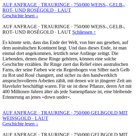
AUF ANFRAGE
·
TRAURINGE
·
750/000 WEISS-, GELB-,
ROT- UND ROSÉGOLD
·
LAUT
Geschichte lesen ↓
AUF ANFRAGE
·
TRAURINGE
·
750/000 WEISS-, GELB-,
ROT- UND ROSÉGOLD
·
LAUT
Schliessen ↑
Es könnte sein, dass das Ende der Welt, von hier aus gesehen, auf
dem australischen Kontinent liegt. Und dass dieses Ende, ist man
einmal dort angekommen, letztlich neue Anfänge zeitigt. Die
Liebenden, denen diese Ringe gehören, können eine solche
Geschichte erzählen. Ihr Ringe ziert das Relief eines australischen
Farns, der seine Farben wie ein Regenbogen von Silber nach Gelb
zu Rot und Rosé changiert, und sicher zu den handwerklich
anspruchsvolleren Arbeiten zählt, mit denen wir in jüngerer Zeit am
Havelufer beschäftigt waren. Für sie ist diese Pflanze, deren Art mit
400 Millionen Jahren älter als jede Samenpflanze ist, eine bleibende
Erinnerung an jenes »down under«.
AUF ANFRAGE
·
TRAURINGE
·
750/000 GELBGOLD MIT
WEISSGOLD
·
LAUT
Geschichte lesen ↓
AUF ANFRAGE
·
TRAURINGE
·
750/000 GELBGOLD MIT