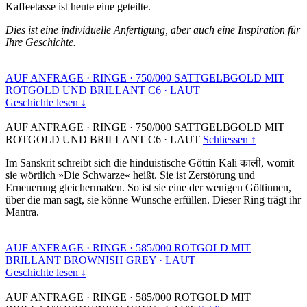
Kaffeetasse ist heute eine geteilte.
Dies ist eine individuelle Anfertigung, aber auch eine Inspiration für
Ihre Geschichte.
AUF ANFRAGE
·
RINGE
·
750/000 SATTGELBGOLD MIT
ROTGOLD UND BRILLANT C6
·
LAUT
Geschichte lesen ↓
AUF ANFRAGE
·
RINGE
·
750/000 SATTGELBGOLD MIT
ROTGOLD UND BRILLANT C6
·
LAUT
Schliessen ↑
Im Sanskrit schreibt sich die hinduistische Göttin Kali काली, womit
sie wörtlich »Die Schwarze« heißt. Sie ist Zerstörung und
Erneuerung gleichermaßen. So ist sie eine der wenigen Göttinnen,
über die man sagt, sie könne Wünsche erfüllen. Dieser Ring trägt ihr
Mantra.
AUF ANFRAGE
·
RINGE
·
585/000 ROTGOLD MIT
BRILLANT BROWNISH GREY
·
LAUT
Geschichte lesen ↓
AUF ANFRAGE
·
RINGE
·
585/000 ROTGOLD MIT