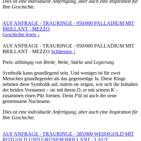
Dies ist eine individuelle Anfertigung, aber auch eine Inspiration für
Ihre Geschichte.
AUF ANFRAGE
·
TRAURINGE
·
950/000 PALLADIUM MIT
BRILLANT
·
MEZZO
Geschichte lesen ↓
AUF ANFRAGE
·
TRAURINGE
·
950/000 PALLADIUM MIT
BRILLANT
·
MEZZO
Schliessen ↑
Preis:
abhängig von Breite, Weite, Stärke und Legierung
Symbolik kann grundlegend sein. Und weniges ist für zwei
Menschen grundlegender als das gegenseitige Ja. Diese Ringe
nehmen diese Symbolik auf, indem sie zeigen, wie sich die Initialien
der beiden Vornamen – sie mit ihrem
D
, er mit seinem
K
–
zusammen einen Pilz formen. Denn
Pilz
ist auch der neue
gemeinsame Nachname.
Dies ist eine individuelle Anfertigung, aber auch eine Inspiration für
Ihre Geschichte.
AUF ANFRAGE
·
TRAURINGE
·
585/000 WEISSGOLD MIT
ROTGOLD UND GRÜNEM BRILLANT
·
LAUT