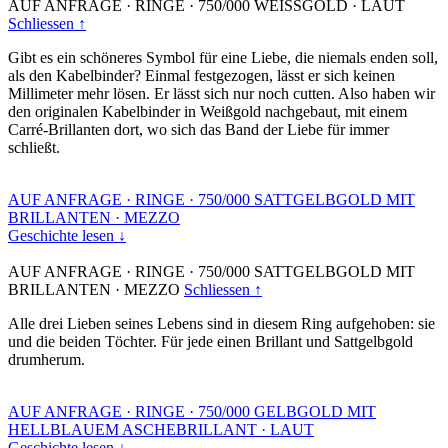
AUF ANFRAGE
·
RINGE
·
750/000 WEISSGOLD
·
LAUT
Schliessen ↑
Gibt es ein schöneres Symbol für eine Liebe, die niemals enden soll,
als den Kabelbinder? Einmal festgezogen, lässt er sich keinen
Millimeter mehr lösen. Er lässt sich nur noch cutten. Also haben wir
den originalen Kabelbinder in Weißgold nachgebaut, mit einem
Carré-Brillanten dort, wo sich das Band der Liebe für immer
schließt.
AUF ANFRAGE
·
RINGE
·
750/000 SATTGELBGOLD MIT
BRILLANTEN
·
MEZZO
Geschichte lesen ↓
AUF ANFRAGE
·
RINGE
·
750/000 SATTGELBGOLD MIT
BRILLANTEN
·
MEZZO
Schliessen ↑
Alle drei Lieben seines Lebens sind in diesem Ring aufgehoben: sie
und die beiden Töchter. Für jede einen Brillant und Sattgelbgold
drumherum.
AUF ANFRAGE
·
RINGE
·
750/000 GELBGOLD MIT
HELLBLAUEM ASCHEBRILLANT
·
LAUT
Geschichte lesen ↓