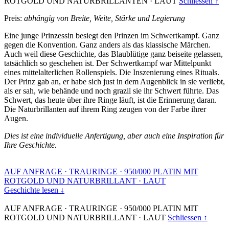
ROTGOLD UND NATURBRILLANTEN
·
LAUT
Schliessen ↑
Preis:
abhängig von Breite, Weite, Stärke und Legierung
Eine junge Prinzessin besiegt den Prinzen im Schwertkampf. Ganz
gegen die Konvention. Ganz anders als das klassische Märchen.
Auch weil diese Geschichte, das Blaublütige ganz beiseite gelassen,
tatsächlich so geschehen ist. Der Schwertkampf war Mittelpunkt
eines mittelalterlichen Rollenspiels. Die Inszenierung eines Rituals.
Der Prinz gab an, er habe sich just in dem Augenblick in sie verliebt,
als er sah, wie behände und noch grazil sie ihr Schwert führte. Das
Schwert, das heute über ihre Ringe läuft, ist die Erinnerung daran.
Die Naturbrillanten auf ihrem Ring zeugen von der Farbe ihrer
Augen.
Dies ist eine individuelle Anfertigung, aber auch eine Inspiration für
Ihre Geschichte.
AUF ANFRAGE
·
TRAURINGE
·
950/000 PLATIN MIT
ROTGOLD UND NATURBRILLANT
·
LAUT
Geschichte lesen ↓
AUF ANFRAGE
·
TRAURINGE
·
950/000 PLATIN MIT
ROTGOLD UND NATURBRILLANT
·
LAUT
Schliessen ↑