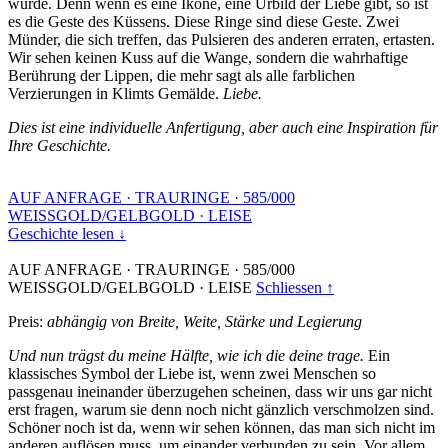
wurde. Denn wenn es eine Ikone, eine Urbild der Liebe gibt, so ist
es die Geste des Küssens. Diese Ringe sind diese Geste. Zwei
Münder, die sich treffen, das Pulsieren des anderen erraten, ertasten.
Wir sehen keinen Kuss auf die Wange, sondern die wahrhaftige
Berührung der Lippen, die mehr sagt als alle farblichen
Verzierungen in Klimts Gemälde.
Liebe.
Dies ist eine individuelle Anfertigung, aber auch eine Inspiration für
Ihre Geschichte.
AUF ANFRAGE
·
TRAURINGE
·
585/000
WEISSGOLD/GELBGOLD
·
LEISE
Geschichte lesen ↓
AUF ANFRAGE
·
TRAURINGE
·
585/000
WEISSGOLD/GELBGOLD
·
LEISE
Schliessen ↑
Preis:
abhängig von Breite, Weite, Stärke und Legierung
Und nun trägst du meine Hälfte, wie ich die deine trage.
Ein
klassisches Symbol der Liebe ist, wenn zwei Menschen so
passgenau ineinander überzugehen scheinen, dass wir uns gar nicht
erst fragen, warum sie denn noch nicht gänzlich verschmolzen sind.
Schöner noch ist da, wenn wir sehen können, das man sich nicht im
anderen auflösen muss, um einander verbunden zu sein. Vor allem,