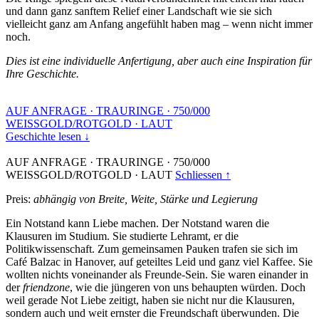
und dann ganz sanftem Relief einer Landschaft wie sie sich
vielleicht ganz am Anfang angefühlt haben mag – wenn nicht immer
noch.
Dies ist eine individuelle Anfertigung, aber auch eine Inspiration für
Ihre Geschichte.
AUF ANFRAGE
·
TRAURINGE
·
750/000
WEISSGOLD/ROTGOLD
·
LAUT
Geschichte lesen ↓
AUF ANFRAGE
·
TRAURINGE
·
750/000
WEISSGOLD/ROTGOLD
·
LAUT
Schliessen ↑
Preis:
abhängig von Breite, Weite, Stärke und Legierung
Ein Notstand kann Liebe machen. Der Notstand waren die
Klausuren im Studium. Sie studierte Lehramt, er die
Politikwissenschaft. Zum gemeinsamen Pauken trafen sie sich im
Café Balzac in Hanover, auf geteiltes Leid und ganz viel Kaffee. Sie
wollten nichts voneinander als Freunde-Sein. Sie waren einander in
der
friendzone
, wie die jüngeren von uns behaupten würden. Doch
weil gerade Not Liebe zeitigt, haben sie nicht nur die Klausuren,
sondern auch und weit ernster die Freundschaft überwunden. Die