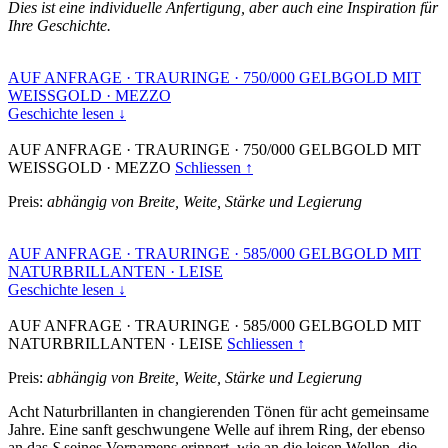
Dies ist eine individuelle Anfertigung, aber auch eine Inspiration für
Ihre Geschichte.
AUF ANFRAGE
·
TRAURINGE
·
750/000 GELBGOLD MIT
WEISSGOLD
·
MEZZO
Geschichte lesen ↓
AUF ANFRAGE
·
TRAURINGE
·
750/000 GELBGOLD MIT
WEISSGOLD
·
MEZZO
Schliessen ↑
Preis:
abhängig von Breite, Weite, Stärke und Legierung
AUF ANFRAGE
·
TRAURINGE
·
585/000 GELBGOLD MIT
NATURBRILLANTEN
·
LEISE
Geschichte lesen ↓
AUF ANFRAGE
·
TRAURINGE
·
585/000 GELBGOLD MIT
NATURBRILLANTEN
·
LEISE
Schliessen ↑
Preis:
abhängig von Breite, Weite, Stärke und Legierung
Acht Naturbrillanten in changierenden Tönen für acht gemeinsame
Jahre. Eine sanft geschwungene Welle auf ihrem Ring, der ebenso
an das
S
seines Vornamens erinnert, wie an die leisen Wellen, die