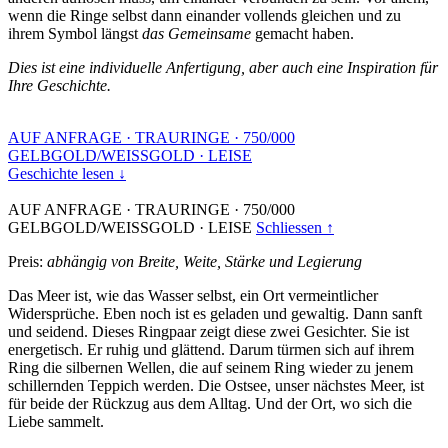
wenn die Ringe selbst dann einander vollends gleichen und zu
ihrem Symbol längst
das Gemeinsame
gemacht haben.
Dies ist eine individuelle Anfertigung, aber auch eine Inspiration für
Ihre Geschichte.
AUF ANFRAGE
·
TRAURINGE
·
750/000
GELBGOLD/WEISSGOLD
·
LEISE
Geschichte lesen ↓
AUF ANFRAGE
·
TRAURINGE
·
750/000
GELBGOLD/WEISSGOLD
·
LEISE
Schliessen ↑
Preis:
abhängig von Breite, Weite, Stärke und Legierung
Das Meer ist, wie das Wasser selbst, ein Ort vermeintlicher
Widersprüche. Eben noch ist es geladen und gewaltig. Dann sanft
und seidend. Dieses Ringpaar zeigt diese zwei Gesichter. Sie ist
energetisch. Er ruhig und glättend. Darum türmen sich auf ihrem
Ring die silbernen Wellen, die auf seinem Ring wieder zu jenem
schillernden Teppich werden. Die Ostsee, unser nächstes Meer, ist
für beide der Rückzug aus dem Alltag. Und der Ort, wo sich die
Liebe sammelt.