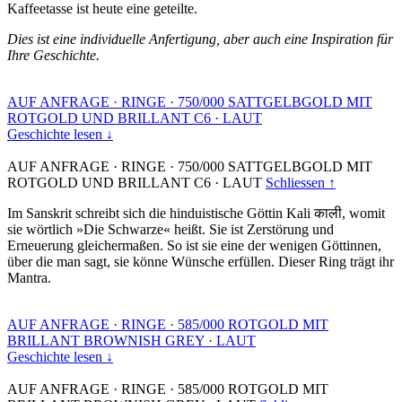
Kaffeetasse ist heute eine geteilte.
Dies ist eine individuelle Anfertigung, aber auch eine Inspiration für
Ihre Geschichte.
AUF ANFRAGE
·
RINGE
·
750/000 SATTGELBGOLD MIT
ROTGOLD UND BRILLANT C6
·
LAUT
Geschichte lesen ↓
AUF ANFRAGE
·
RINGE
·
750/000 SATTGELBGOLD MIT
ROTGOLD UND BRILLANT C6
·
LAUT
Schliessen ↑
Im Sanskrit schreibt sich die hinduistische Göttin Kali काली, womit
sie wörtlich »Die Schwarze« heißt. Sie ist Zerstörung und
Erneuerung gleichermaßen. So ist sie eine der wenigen Göttinnen,
über die man sagt, sie könne Wünsche erfüllen. Dieser Ring trägt ihr
Mantra.
AUF ANFRAGE
·
RINGE
·
585/000 ROTGOLD MIT
BRILLANT BROWNISH GREY
·
LAUT
Geschichte lesen ↓
AUF ANFRAGE
·
RINGE
·
585/000 ROTGOLD MIT