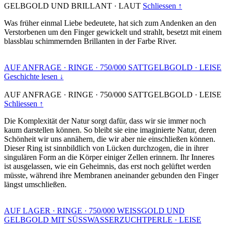
GELBGOLD UND BRILLANT
·
LAUT
Schliessen ↑
Was früher einmal Liebe bedeutete, hat sich zum Andenken an den
Verstorbenen um den Finger gewickelt und strahlt, besetzt mit einem
blassblau schimmernden Brillanten in der Farbe River.
AUF ANFRAGE
·
RINGE
·
750/000 SATTGELBGOLD
·
LEISE
Geschichte lesen ↓
AUF ANFRAGE
·
RINGE
·
750/000 SATTGELBGOLD
·
LEISE
Schliessen ↑
Die Komplexität der Natur sorgt dafür, dass wir sie immer noch
kaum darstellen können. So bleibt sie eine imaginierte Natur, deren
Schönheit wir uns annähern, die wir aber nie einschließen können.
Dieser Ring ist sinnbildlich von Lücken durchzogen, die in ihrer
singulären Form an die Körper einiger Zellen erinnern. Ihr Inneres
ist ausgelassen, wie ein Geheimnis, das erst noch gelüftet werden
müsste, während ihre Membranen aneinander gebunden den Finger
längst umschließen.
AUF LAGER
·
RINGE
·
750/000 WEISSGOLD UND
GELBGOLD MIT SÜSSWASSERZUCHTPERLE
·
LEISE