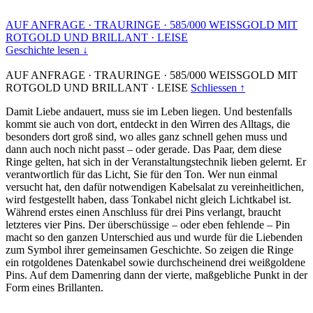
AUF ANFRAGE
·
TRAURINGE
·
585/000 WEISSGOLD MIT
ROTGOLD UND BRILLANT
·
LEISE
Geschichte lesen ↓
AUF ANFRAGE
·
TRAURINGE
·
585/000 WEISSGOLD MIT
ROTGOLD UND BRILLANT
·
LEISE
Schliessen ↑
Damit Liebe andauert, muss sie im Leben liegen. Und bestenfalls
kommt sie auch von dort, entdeckt in den Wirren des Alltags, die
besonders dort groß sind, wo alles ganz schnell gehen muss und
dann auch noch nicht passt – oder gerade. Das Paar, dem diese
Ringe gelten, hat sich in der Veranstaltungstechnik lieben gelernt. Er
verantwortlich für das Licht, Sie für den Ton. Wer nun einmal
versucht hat, den dafür notwendigen Kabelsalat zu vereinheitlichen,
wird festgestellt haben, dass Tonkabel nicht gleich Lichtkabel ist.
Während erstes einen Anschluss für drei Pins verlangt, braucht
letzteres vier Pins. Der überschüssige – oder eben fehlende – Pin
macht so den ganzen Unterschied aus und wurde für die Liebenden
zum Symbol ihrer gemeinsamen Geschichte. So zeigen die Ringe
ein rotgoldenes Datenkabel sowie durchscheinend drei weißgoldene
Pins. Auf dem Damenring dann der vierte, maßgebliche Punkt in der
Form eines Brillanten.