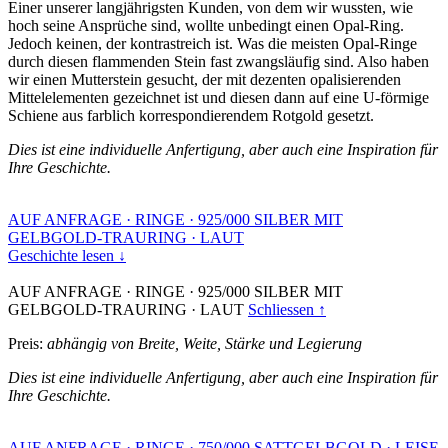
Einer unserer langjährigsten Kunden, von dem wir wussten, wie
hoch seine Ansprüche sind, wollte unbedingt einen Opal-Ring.
Jedoch keinen, der kontrastreich ist. Was die meisten Opal-Ringe
durch diesen flammenden Stein fast zwangsläufig sind. Also haben
wir einen Mutterstein gesucht, der mit dezenten opalisierenden
Mittelelementen gezeichnet ist und diesen dann auf eine U-förmige
Schiene aus farblich korrespondierendem Rotgold gesetzt.
Dies ist eine individuelle Anfertigung, aber auch eine Inspiration für
Ihre Geschichte.
AUF ANFRAGE
·
RINGE
·
925/000 SILBER MIT
GELBGOLD-TRAURING
·
LAUT
Geschichte lesen ↓
AUF ANFRAGE
·
RINGE
·
925/000 SILBER MIT
GELBGOLD-TRAURING
·
LAUT
Schliessen ↑
Preis:
abhängig von Breite, Weite, Stärke und Legierung
Dies ist eine individuelle Anfertigung, aber auch eine Inspiration für
Ihre Geschichte.
AUF ANFRAGE
·
RINGE
·
750/000 SATTGELBGOLD
·
LEISE