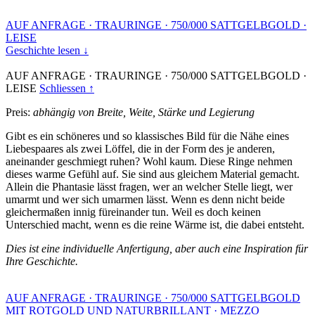
AUF ANFRAGE
·
TRAURINGE
·
750/000 SATTGELBGOLD
·
LEISE
Geschichte lesen ↓
AUF ANFRAGE
·
TRAURINGE
·
750/000 SATTGELBGOLD
·
LEISE
Schliessen ↑
Preis:
abhängig von Breite, Weite, Stärke und Legierung
Gibt es ein schöneres und so klassisches Bild für die Nähe eines
Liebespaares als zwei Löffel, die in der Form des je anderen,
aneinander geschmiegt ruhen? Wohl kaum. Diese Ringe nehmen
dieses warme Gefühl auf. Sie sind aus gleichem Material gemacht.
Allein die Phantasie lässt fragen, wer an welcher Stelle liegt, wer
umarmt und wer sich umarmen lässt. Wenn es denn nicht beide
gleichermaßen innig füreinander tun. Weil es doch keinen
Unterschied macht, wenn es die reine Wärme ist, die dabei entsteht.
Dies ist eine individuelle Anfertigung, aber auch eine Inspiration für
Ihre Geschichte.
AUF ANFRAGE
·
TRAURINGE
·
750/000 SATTGELBGOLD
MIT ROTGOLD UND NATURBRILLANT
·
MEZZO