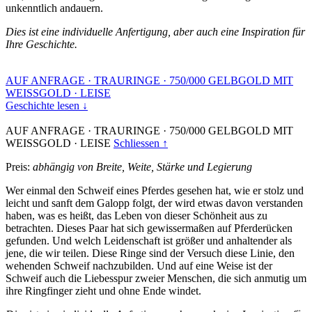
unkenntlich andauern.
Dies ist eine individuelle Anfertigung, aber auch eine Inspiration für
Ihre Geschichte.
AUF ANFRAGE
·
TRAURINGE
·
750/000 GELBGOLD MIT
WEISSGOLD
·
LEISE
Geschichte lesen ↓
AUF ANFRAGE
·
TRAURINGE
·
750/000 GELBGOLD MIT
WEISSGOLD
·
LEISE
Schliessen ↑
Preis:
abhängig von Breite, Weite, Stärke und Legierung
Wer einmal den Schweif eines Pferdes gesehen hat, wie er stolz und
leicht und sanft dem Galopp folgt, der wird etwas davon verstanden
haben, was es heißt, das Leben von dieser Schönheit aus zu
betrachten. Dieses Paar hat sich gewissermaßen auf Pferderücken
gefunden. Und welch Leidenschaft ist größer und anhaltender als
jene, die wir teilen. Diese Ringe sind der Versuch diese Linie, den
wehenden Schweif nachzubilden. Und auf eine Weise ist der
Schweif auch die Liebesspur zweier Menschen, die sich anmutig um
ihre Ringfinger zieht und ohne Ende windet.