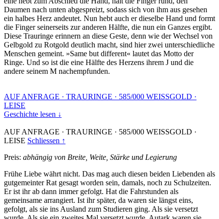
eine hebt zum Abschied die Hand, hält die Finger rund, den
Daumen nach unten abgespreizt, sodass sich von ihm aus gesehen
ein halbes Herz andeutet. Nun hebt auch er dieselbe Hand und formt
die Finger seinerseits zur anderen Hälfte, die nun ein Ganzes ergibt.
Diese Trauringe erinnern an diese Geste, denn wie der Wechsel von
Gelbgold zu Rotgold deutlich macht, sind hier zwei unterschiedliche
Menschen gemeint. »Same but different« lautet das Motto der
Ringe. Und so ist die eine Hälfte des Herzens ihrem J und die
andere seinem M nachempfunden.
AUF ANFRAGE
·
TRAURINGE
·
585/000 WEISSGOLD
·
LEISE
Geschichte lesen ↓
AUF ANFRAGE
·
TRAURINGE
·
585/000 WEISSGOLD
·
LEISE
Schliessen ↑
Preis:
abhängig von Breite, Weite, Stärke und Legierung
Frühe Liebe währt nicht. Das mag auch diesen beiden Liebenden als
gutgemeinter Rat gesagt worden sein, damals, noch zu Schulzeiten.
Er ist ihr ab dann immer gefolgt. Hat die Fahrstunden als
gemeinsame arrangiert. Ist ihr später, da waren sie längst eins,
gefolgt, als sie ins Ausland zum Studieren ging. Als sie versetzt
wurde. Als sie ein zweites Mal versetzt wurde. Autark waren sie