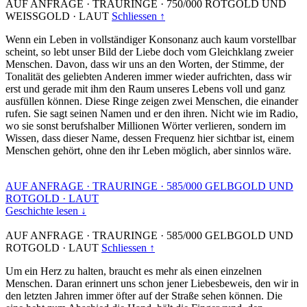
AUF ANFRAGE
·
TRAURINGE
·
750/000 ROTGOLD UND
WEISSGOLD
·
LAUT
Schliessen ↑
Wenn ein Leben in vollständiger Konsonanz auch kaum vorstellbar
scheint, so lebt unser Bild der Liebe doch vom Gleichklang zweier
Menschen. Davon, dass wir uns an den Worten, der Stimme, der
Tonalität des geliebten Anderen immer wieder aufrichten, dass wir
erst und gerade mit ihm den Raum unseres Lebens voll und ganz
ausfüllen können. Diese Ringe zeigen zwei Menschen, die einander
rufen. Sie sagt seinen Namen und er den ihren. Nicht wie im Radio,
wo sie sonst berufshalber Millionen Wörter verlieren, sondern im
Wissen, dass dieser Name, dessen Frequenz hier sichtbar ist, einem
Menschen gehört, ohne den ihr Leben möglich, aber sinnlos wäre.
AUF ANFRAGE
·
TRAURINGE
·
585/000 GELBGOLD UND
ROTGOLD
·
LAUT
Geschichte lesen ↓
AUF ANFRAGE
·
TRAURINGE
·
585/000 GELBGOLD UND
ROTGOLD
·
LAUT
Schliessen ↑
Um ein Herz zu halten, braucht es mehr als einen einzelnen
Menschen. Daran erinnert uns schon jener Liebesbeweis, den wir in
den letzten Jahren immer öfter auf der Straße sehen können. Die