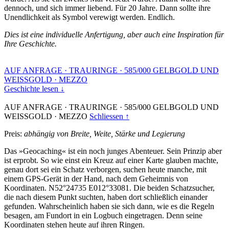
dennoch, und sich immer liebend. Für 20 Jahre. Dann sollte ihre
Unendlichkeit als Symbol verewigt werden. Endlich.
Dies ist eine individuelle Anfertigung, aber auch eine Inspiration für
Ihre Geschichte.
AUF ANFRAGE
·
TRAURINGE
·
585/000 GELBGOLD UND
WEISSGOLD
·
MEZZO
Geschichte lesen ↓
AUF ANFRAGE
·
TRAURINGE
·
585/000 GELBGOLD UND
WEISSGOLD
·
MEZZO
Schliessen ↑
Preis:
abhängig von Breite, Weite, Stärke und Legierung
Das »Geocaching« ist ein noch junges Abenteuer. Sein Prinzip aber
ist erprobt. So wie einst ein Kreuz auf einer Karte glauben machte,
genau dort sei ein Schatz verborgen, suchen heute manche, mit
einem GPS-Gerät in der Hand, nach dem Geheimnis von
Koordinaten. N52°24735 E012°33081. Die beiden Schatzsucher,
die nach diesem Punkt suchten, haben dort schließlich einander
gefunden. Wahrscheinlich haben sie sich dann, wie es die Regeln
besagen, am Fundort in ein Logbuch eingetragen. Denn seine
Koordinaten stehen heute auf ihren Ringen.