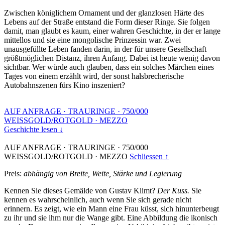
Zwischen königlichem Ornament und der glanzlosen Härte des
Lebens auf der Straße entstand die Form dieser Ringe. Sie folgen
damit, man glaubt es kaum, einer wahren Geschichte, in der er lange
mittellos und sie eine mongolische Prinzessin war. Zwei
unausgefüllte Leben fanden darin, in der für unsere Gesellschaft
größtmöglichen Distanz, ihren Anfang. Dabei ist heute wenig davon
sichtbar. Wer würde auch glauben, dass ein solches Märchen eines
Tages von einem erzählt wird, der sonst halsbrecherische
Autobahnszenen fürs Kino inszeniert?
AUF ANFRAGE
·
TRAURINGE
·
750/000
WEISSGOLD/ROTGOLD
·
MEZZO
Geschichte lesen ↓
AUF ANFRAGE
·
TRAURINGE
·
750/000
WEISSGOLD/ROTGOLD
·
MEZZO
Schliessen ↑
Preis:
abhängig von Breite, Weite, Stärke und Legierung
Kennen Sie dieses Gemälde von Gustav Klimt?
Der Kuss.
Sie
kennen es wahrscheinlich, auch wenn Sie sich gerade nicht
erinnern. Es zeigt, wie ein Mann eine Frau küsst, sich hinunterbeugt
zu ihr und sie ihm nur die Wange gibt. Eine Abbildung die ikonisch