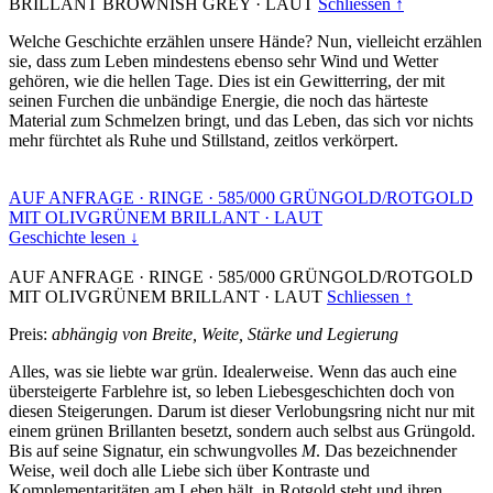
BRILLANT BROWNISH GREY
·
LAUT
Schliessen ↑
Welche Geschichte erzählen unsere Hände? Nun, vielleicht erzählen
sie, dass zum Leben mindestens ebenso sehr Wind und Wetter
gehören, wie die hellen Tage. Dies ist ein Gewitterring, der mit
seinen Furchen die unbändige Energie, die noch das härteste
Material zum Schmelzen bringt, und das Leben, das sich vor nichts
mehr fürchtet als Ruhe und Stillstand, zeitlos verkörpert.
AUF ANFRAGE
·
RINGE
·
585/000 GRÜNGOLD/ROTGOLD
MIT OLIVGRÜNEM BRILLANT
·
LAUT
Geschichte lesen ↓
AUF ANFRAGE
·
RINGE
·
585/000 GRÜNGOLD/ROTGOLD
MIT OLIVGRÜNEM BRILLANT
·
LAUT
Schliessen ↑
Preis:
abhängig von Breite, Weite, Stärke und Legierung
Alles, was sie liebte war grün. Idealerweise. Wenn das auch eine
übersteigerte Farblehre ist, so leben Liebesgeschichten doch von
diesen Steigerungen. Darum ist dieser Verlobungsring nicht nur mit
einem grünen Brillanten besetzt, sondern auch selbst aus Grüngold.
Bis auf seine Signatur, ein schwungvolles
M
. Das bezeichnender
Weise, weil doch alle Liebe sich über Kontraste und
Komplementaritäten am Leben hält, in Rotgold steht und ihren