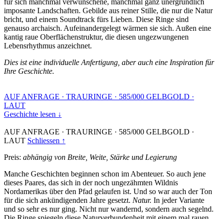
für sich manchmal verwunschene, manchmal ganz unergründlich
imposante Landschaften. Gebilde aus reiner Stille, die nur die Natur
bricht, und einem Soundtrack fürs Lieben. Diese Ringe sind
genauso archaisch. Aufeinandergelegt wärmen sie sich. Außen eine
kantig raue Oberflächenstruktur, die diesen ungezwungenen
Lebensrhythmus anzeichnet.
Dies ist eine individuelle Anfertigung, aber auch eine Inspiration für
Ihre Geschichte.
AUF ANFRAGE
·
TRAURINGE
·
585/000 GELBGOLD
·
LAUT
Geschichte lesen ↓
AUF ANFRAGE
·
TRAURINGE
·
585/000 GELBGOLD
·
LAUT
Schliessen ↑
Preis:
abhängig von Breite, Weite, Stärke und Legierung
Manche Geschichten beginnen schon im Abenteuer. So auch jene
dieses Paares, das sich in der noch ungezähmten Wildnis
Nordamerikas über den Pfad gelaufen ist. Und so war auch der Ton
für die sich ankündigenden Jahre gesetzt.
Natur.
In jeder Variante
und so sehr es nur ging. Nicht nur wandernd, sondern auch segelnd.
Die Ringe spiegeln diese Naturverbundenheit mit einem mal rauen