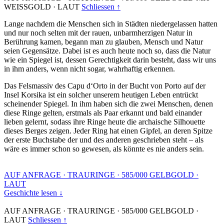
WEISSGOLD
·
LAUT
Schliessen ↑
Lange nachdem die Menschen sich in Städten niedergelassen hatten
und nur noch selten mit der rauen, unbarmherzigen Natur in
Berührung kamen, begann man zu glauben, Mensch und Natur
seien Gegensätze. Dabei ist es auch heute noch so, dass die Natur
wie ein Spiegel ist, dessen Gerechtigkeit darin besteht, dass wir uns
in ihm anders, wenn nicht sogar, wahrhaftig erkennen.
Das Felsmassiv des Capu d‘Orto in der Bucht von Porto auf der
Insel Korsika ist ein solcher unserem heutigen Leben entrückt
scheinender Spiegel. In ihm haben sich die zwei Menschen, denen
diese Ringe gelten, erstmals als Paar erkannt und bald einander
lieben gelernt, sodass ihre Ringe heute die archaische Silhouette
dieses Berges zeigen. Jeder Ring hat einen Gipfel, an deren Spitze
der erste Buchstabe der und des anderen geschrieben steht – als
wäre es immer schon so gewesen, als könnte es nie anders sein.
AUF ANFRAGE
·
TRAURINGE
·
585/000 GELBGOLD
·
LAUT
Geschichte lesen ↓
AUF ANFRAGE
·
TRAURINGE
·
585/000 GELBGOLD
·
LAUT
Schliessen ↑