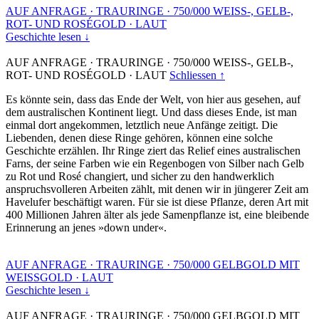
AUF ANFRAGE
·
TRAURINGE
·
750/000 WEISS-, GELB-,
ROT- UND ROSÉGOLD
·
LAUT
Geschichte lesen ↓
AUF ANFRAGE
·
TRAURINGE
·
750/000 WEISS-, GELB-,
ROT- UND ROSÉGOLD
·
LAUT
Schliessen ↑
Es könnte sein, dass das Ende der Welt, von hier aus gesehen, auf
dem australischen Kontinent liegt. Und dass dieses Ende, ist man
einmal dort angekommen, letztlich neue Anfänge zeitigt. Die
Liebenden, denen diese Ringe gehören, können eine solche
Geschichte erzählen. Ihr Ringe ziert das Relief eines australischen
Farns, der seine Farben wie ein Regenbogen von Silber nach Gelb
zu Rot und Rosé changiert, und sicher zu den handwerklich
anspruchsvolleren Arbeiten zählt, mit denen wir in jüngerer Zeit am
Havelufer beschäftigt waren. Für sie ist diese Pflanze, deren Art mit
400 Millionen Jahren älter als jede Samenpflanze ist, eine bleibende
Erinnerung an jenes »down under«.
AUF ANFRAGE
·
TRAURINGE
·
750/000 GELBGOLD MIT
WEISSGOLD
·
LAUT
Geschichte lesen ↓
AUF ANFRAGE
·
TRAURINGE
·
750/000 GELBGOLD MIT