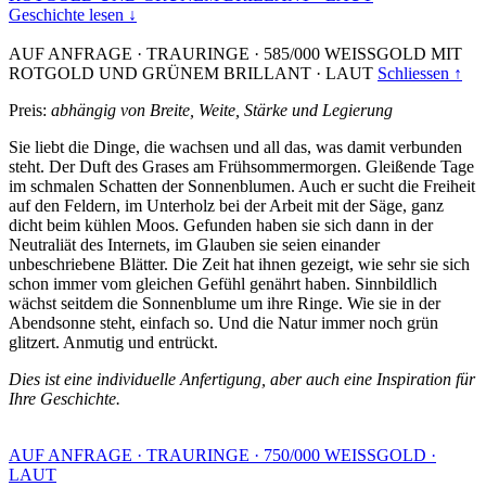
Geschichte lesen ↓
AUF ANFRAGE
·
TRAURINGE
·
585/000 WEISSGOLD MIT
ROTGOLD UND GRÜNEM BRILLANT
·
LAUT
Schliessen ↑
Preis:
abhängig von Breite, Weite, Stärke und Legierung
Sie liebt die Dinge, die wachsen und all das, was damit verbunden
steht. Der Duft des Grases am Frühsommermorgen. Gleißende Tage
im schmalen Schatten der Sonnenblumen. Auch er sucht die Freiheit
auf den Feldern, im Unterholz bei der Arbeit mit der Säge, ganz
dicht beim kühlen Moos. Gefunden haben sie sich dann in der
Neutraliät des Internets, im Glauben sie seien einander
unbeschriebene Blätter. Die Zeit hat ihnen gezeigt, wie sehr sie sich
schon immer vom gleichen Gefühl genährt haben. Sinnbildlich
wächst seitdem die Sonnenblume um ihre Ringe. Wie sie in der
Abendsonne steht, einfach so. Und die Natur immer noch grün
glitzert. Anmutig und entrückt.
Dies ist eine individuelle Anfertigung, aber auch eine Inspiration für
Ihre Geschichte.
AUF ANFRAGE
·
TRAURINGE
·
750/000 WEISSGOLD
·
LAUT