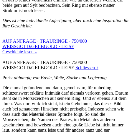
beide gern auf Sylt beobachten. Sein Ring mit ebenso matter
Struktur ist noch leiser.
Dies ist eine individuelle Anfertigung, aber auch eine Inspiration für
Ihre Geschichte.
AUF ANFRAGE
·
TRAURINGE
·
750/000
WEISSGOLD/GELBGOLD
·
LEISE
Geschichte lesen ↓
AUF ANFRAGE
·
TRAURINGE
·
750/000
WEISSGOLD/GELBGOLD
·
LEISE
Schliessen ↑
Preis:
abhängig von Breite, Weite, Stärke und Legierung
Die einmal gefundene und dann, gemeinsam, für unbedingt
schützenswert erklärte Intimität darf niemals verloren gehen. Darum
steht
sie
in Morsezeichen auf seinem Ring. Und
er
ebenso auf dem
ihren. Was dort wirklich steht, ist ein Geheimnis, das dieses Bild
auch bei genauerem Hinsehen nicht preisgibt. Indessen sehen wir,
dass auch das Material dieser Sprache folgt. So sind die
Morsezeichen, die Namen des Paares, im Metall des anderen
geschrieben und beweisen auch: eine große Liebe ist nicht immer
laut, sondern kann ganz leise und für andere ganz und gar