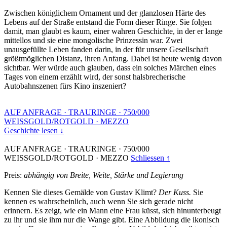
Zwischen königlichem Ornament und der glanzlosen Härte des
Lebens auf der Straße entstand die Form dieser Ringe. Sie folgen
damit, man glaubt es kaum, einer wahren Geschichte, in der er lange
mittellos und sie eine mongolische Prinzessin war. Zwei
unausgefüllte Leben fanden darin, in der für unsere Gesellschaft
größtmöglichen Distanz, ihren Anfang. Dabei ist heute wenig davon
sichtbar. Wer würde auch glauben, dass ein solches Märchen eines
Tages von einem erzählt wird, der sonst halsbrecherische
Autobahnszenen fürs Kino inszeniert?
AUF ANFRAGE
·
TRAURINGE
·
750/000
WEISSGOLD/ROTGOLD
·
MEZZO
Geschichte lesen ↓
AUF ANFRAGE
·
TRAURINGE
·
750/000
WEISSGOLD/ROTGOLD
·
MEZZO
Schliessen ↑
Preis:
abhängig von Breite, Weite, Stärke und Legierung
Kennen Sie dieses Gemälde von Gustav Klimt?
Der Kuss.
Sie
kennen es wahrscheinlich, auch wenn Sie sich gerade nicht
erinnern. Es zeigt, wie ein Mann eine Frau küsst, sich hinunterbeugt
zu ihr und sie ihm nur die Wange gibt. Eine Abbildung die ikonisch