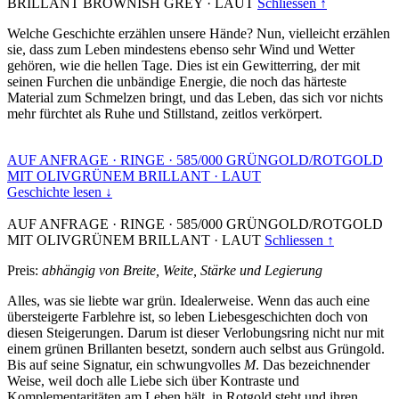
BRILLANT BROWNISH GREY
·
LAUT
Schliessen ↑
Welche Geschichte erzählen unsere Hände? Nun, vielleicht erzählen
sie, dass zum Leben mindestens ebenso sehr Wind und Wetter
gehören, wie die hellen Tage. Dies ist ein Gewitterring, der mit
seinen Furchen die unbändige Energie, die noch das härteste
Material zum Schmelzen bringt, und das Leben, das sich vor nichts
mehr fürchtet als Ruhe und Stillstand, zeitlos verkörpert.
AUF ANFRAGE
·
RINGE
·
585/000 GRÜNGOLD/ROTGOLD
MIT OLIVGRÜNEM BRILLANT
·
LAUT
Geschichte lesen ↓
AUF ANFRAGE
·
RINGE
·
585/000 GRÜNGOLD/ROTGOLD
MIT OLIVGRÜNEM BRILLANT
·
LAUT
Schliessen ↑
Preis:
abhängig von Breite, Weite, Stärke und Legierung
Alles, was sie liebte war grün. Idealerweise. Wenn das auch eine
übersteigerte Farblehre ist, so leben Liebesgeschichten doch von
diesen Steigerungen. Darum ist dieser Verlobungsring nicht nur mit
einem grünen Brillanten besetzt, sondern auch selbst aus Grüngold.
Bis auf seine Signatur, ein schwungvolles
M
. Das bezeichnender
Weise, weil doch alle Liebe sich über Kontraste und
Komplementaritäten am Leben hält, in Rotgold steht und ihren