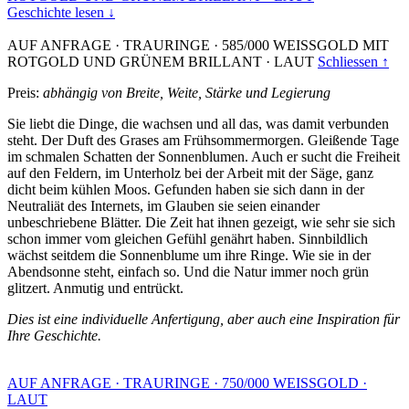
Geschichte lesen ↓
AUF ANFRAGE
·
TRAURINGE
·
585/000 WEISSGOLD MIT
ROTGOLD UND GRÜNEM BRILLANT
·
LAUT
Schliessen ↑
Preis:
abhängig von Breite, Weite, Stärke und Legierung
Sie liebt die Dinge, die wachsen und all das, was damit verbunden
steht. Der Duft des Grases am Frühsommermorgen. Gleißende Tage
im schmalen Schatten der Sonnenblumen. Auch er sucht die Freiheit
auf den Feldern, im Unterholz bei der Arbeit mit der Säge, ganz
dicht beim kühlen Moos. Gefunden haben sie sich dann in der
Neutraliät des Internets, im Glauben sie seien einander
unbeschriebene Blätter. Die Zeit hat ihnen gezeigt, wie sehr sie sich
schon immer vom gleichen Gefühl genährt haben. Sinnbildlich
wächst seitdem die Sonnenblume um ihre Ringe. Wie sie in der
Abendsonne steht, einfach so. Und die Natur immer noch grün
glitzert. Anmutig und entrückt.
Dies ist eine individuelle Anfertigung, aber auch eine Inspiration für
Ihre Geschichte.
AUF ANFRAGE
·
TRAURINGE
·
750/000 WEISSGOLD
·
LAUT