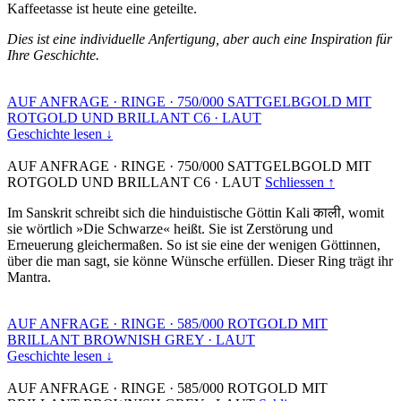
Kaffeetasse ist heute eine geteilte.
Dies ist eine individuelle Anfertigung, aber auch eine Inspiration für
Ihre Geschichte.
AUF ANFRAGE
·
RINGE
·
750/000 SATTGELBGOLD MIT
ROTGOLD UND BRILLANT C6
·
LAUT
Geschichte lesen ↓
AUF ANFRAGE
·
RINGE
·
750/000 SATTGELBGOLD MIT
ROTGOLD UND BRILLANT C6
·
LAUT
Schliessen ↑
Im Sanskrit schreibt sich die hinduistische Göttin Kali काली, womit
sie wörtlich »Die Schwarze« heißt. Sie ist Zerstörung und
Erneuerung gleichermaßen. So ist sie eine der wenigen Göttinnen,
über die man sagt, sie könne Wünsche erfüllen. Dieser Ring trägt ihr
Mantra.
AUF ANFRAGE
·
RINGE
·
585/000 ROTGOLD MIT
BRILLANT BROWNISH GREY
·
LAUT
Geschichte lesen ↓
AUF ANFRAGE
·
RINGE
·
585/000 ROTGOLD MIT