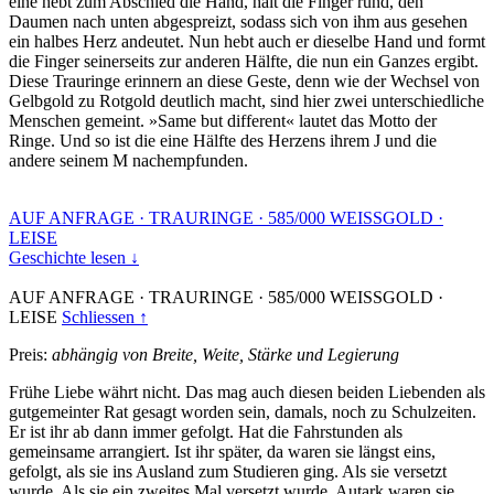
eine hebt zum Abschied die Hand, hält die Finger rund, den
Daumen nach unten abgespreizt, sodass sich von ihm aus gesehen
ein halbes Herz andeutet. Nun hebt auch er dieselbe Hand und formt
die Finger seinerseits zur anderen Hälfte, die nun ein Ganzes ergibt.
Diese Trauringe erinnern an diese Geste, denn wie der Wechsel von
Gelbgold zu Rotgold deutlich macht, sind hier zwei unterschiedliche
Menschen gemeint. »Same but different« lautet das Motto der
Ringe. Und so ist die eine Hälfte des Herzens ihrem J und die
andere seinem M nachempfunden.
AUF ANFRAGE
·
TRAURINGE
·
585/000 WEISSGOLD
·
LEISE
Geschichte lesen ↓
AUF ANFRAGE
·
TRAURINGE
·
585/000 WEISSGOLD
·
LEISE
Schliessen ↑
Preis:
abhängig von Breite, Weite, Stärke und Legierung
Frühe Liebe währt nicht. Das mag auch diesen beiden Liebenden als
gutgemeinter Rat gesagt worden sein, damals, noch zu Schulzeiten.
Er ist ihr ab dann immer gefolgt. Hat die Fahrstunden als
gemeinsame arrangiert. Ist ihr später, da waren sie längst eins,
gefolgt, als sie ins Ausland zum Studieren ging. Als sie versetzt
wurde. Als sie ein zweites Mal versetzt wurde. Autark waren sie