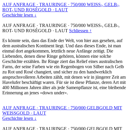
AUF ANFRAGE
·
TRAURINGE
·
750/000 WEISS-, GELB-,
ROT- UND ROSÉGOLD
·
LAUT
Geschichte lesen ↓
AUF ANFRAGE
·
TRAURINGE
·
750/000 WEISS-, GELB-,
ROT- UND ROSÉGOLD
·
LAUT
Schliessen ↑
Es könnte sein, dass das Ende der Welt, von hier aus gesehen, auf
dem australischen Kontinent liegt. Und dass dieses Ende, ist man
einmal dort angekommen, letztlich neue Anfänge zeitigt. Die
Liebenden, denen diese Ringe gehören, können eine solche
Geschichte erzählen. Ihr Ringe ziert das Relief eines australischen
Farns, der seine Farben wie ein Regenbogen von Silber nach Gelb
zu Rot und Rosé changiert, und sicher zu den handwerklich
anspruchsvolleren Arbeiten zählt, mit denen wir in jüngerer Zeit am
Havelufer beschäftigt waren. Für sie ist diese Pflanze, deren Art mit
400 Millionen Jahren älter als jede Samenpflanze ist, eine bleibende
Erinnerung an jenes »down under«.
AUF ANFRAGE
·
TRAURINGE
·
750/000 GELBGOLD MIT
WEISSGOLD
·
LAUT
Geschichte lesen ↓
AUF ANFRAGE
·
TRAURINGE
·
750/000 GELBGOLD MIT