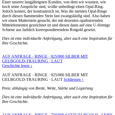
Einer unserer langjährigsten Kunden, von dem wir wussten, wie
hoch seine Ansprüche sind, wollte unbedingt einen Opal-Ring.
Jedoch keinen, der kontrastreich ist. Was die meisten Opal-Ringe
durch diesen flammenden Stein fast zwangsläufig sind. Also haben
wir einen Mutterstein gesucht, der mit dezenten opalisierenden
Mittelelementen gezeichnet ist und diesen dann auf eine U-förmige
Schiene aus farblich korrespondierendem Rotgold gesetzt.
Dies ist eine individuelle Anfertigung, aber auch eine Inspiration für
Ihre Geschichte.
AUF ANFRAGE
·
RINGE
·
925/000 SILBER MIT
GELBGOLD-TRAURING
·
LAUT
Geschichte lesen ↓
AUF ANFRAGE
·
RINGE
·
925/000 SILBER MIT
GELBGOLD-TRAURING
·
LAUT
Schliessen ↑
Preis:
abhängig von Breite, Weite, Stärke und Legierung
Dies ist eine individuelle Anfertigung, aber auch eine Inspiration für
Ihre Geschichte.
AUF ANFRAGE
·
RINGE
·
750/000 SATTGELBGOLD
·
LEISE