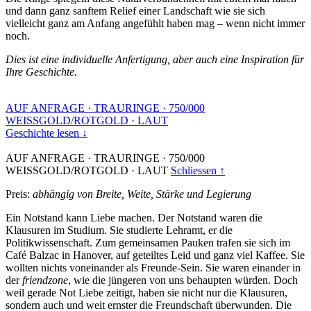
und dann ganz sanftem Relief einer Landschaft wie sie sich
vielleicht ganz am Anfang angefühlt haben mag – wenn nicht immer
noch.
Dies ist eine individuelle Anfertigung, aber auch eine Inspiration für
Ihre Geschichte.
AUF ANFRAGE
·
TRAURINGE
·
750/000
WEISSGOLD/ROTGOLD
·
LAUT
Geschichte lesen ↓
AUF ANFRAGE
·
TRAURINGE
·
750/000
WEISSGOLD/ROTGOLD
·
LAUT
Schliessen ↑
Preis:
abhängig von Breite, Weite, Stärke und Legierung
Ein Notstand kann Liebe machen. Der Notstand waren die
Klausuren im Studium. Sie studierte Lehramt, er die
Politikwissenschaft. Zum gemeinsamen Pauken trafen sie sich im
Café Balzac in Hanover, auf geteiltes Leid und ganz viel Kaffee. Sie
wollten nichts voneinander als Freunde-Sein. Sie waren einander in
der
friendzone
, wie die jüngeren von uns behaupten würden. Doch
weil gerade Not Liebe zeitigt, haben sie nicht nur die Klausuren,
sondern auch und weit ernster die Freundschaft überwunden. Die