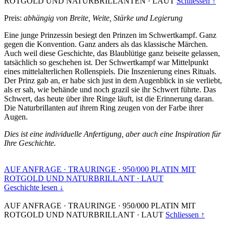
ROTGOLD UND NATURBRILLANTEN
·
LAUT
Schliessen ↑
Preis:
abhängig von Breite, Weite, Stärke und Legierung
Eine junge Prinzessin besiegt den Prinzen im Schwertkampf. Ganz
gegen die Konvention. Ganz anders als das klassische Märchen.
Auch weil diese Geschichte, das Blaublütige ganz beiseite gelassen,
tatsächlich so geschehen ist. Der Schwertkampf war Mittelpunkt
eines mittelalterlichen Rollenspiels. Die Inszenierung eines Rituals.
Der Prinz gab an, er habe sich just in dem Augenblick in sie verliebt,
als er sah, wie behände und noch grazil sie ihr Schwert führte. Das
Schwert, das heute über ihre Ringe läuft, ist die Erinnerung daran.
Die Naturbrillanten auf ihrem Ring zeugen von der Farbe ihrer
Augen.
Dies ist eine individuelle Anfertigung, aber auch eine Inspiration für
Ihre Geschichte.
AUF ANFRAGE
·
TRAURINGE
·
950/000 PLATIN MIT
ROTGOLD UND NATURBRILLANT
·
LAUT
Geschichte lesen ↓
AUF ANFRAGE
·
TRAURINGE
·
950/000 PLATIN MIT
ROTGOLD UND NATURBRILLANT
·
LAUT
Schliessen ↑