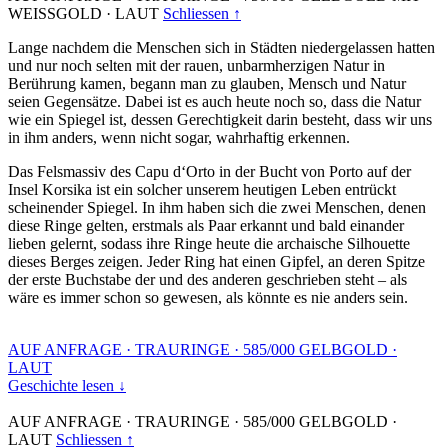
WEISSGOLD
·
LAUT
Schliessen ↑
Lange nachdem die Menschen sich in Städten niedergelassen hatten
und nur noch selten mit der rauen, unbarmherzigen Natur in
Berührung kamen, begann man zu glauben, Mensch und Natur
seien Gegensätze. Dabei ist es auch heute noch so, dass die Natur
wie ein Spiegel ist, dessen Gerechtigkeit darin besteht, dass wir uns
in ihm anders, wenn nicht sogar, wahrhaftig erkennen.
Das Felsmassiv des Capu d‘Orto in der Bucht von Porto auf der
Insel Korsika ist ein solcher unserem heutigen Leben entrückt
scheinender Spiegel. In ihm haben sich die zwei Menschen, denen
diese Ringe gelten, erstmals als Paar erkannt und bald einander
lieben gelernt, sodass ihre Ringe heute die archaische Silhouette
dieses Berges zeigen. Jeder Ring hat einen Gipfel, an deren Spitze
der erste Buchstabe der und des anderen geschrieben steht – als
wäre es immer schon so gewesen, als könnte es nie anders sein.
AUF ANFRAGE
·
TRAURINGE
·
585/000 GELBGOLD
·
LAUT
Geschichte lesen ↓
AUF ANFRAGE
·
TRAURINGE
·
585/000 GELBGOLD
·
LAUT
Schliessen ↑