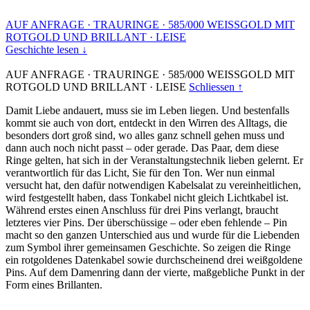
AUF ANFRAGE
·
TRAURINGE
·
585/000 WEISSGOLD MIT
ROTGOLD UND BRILLANT
·
LEISE
Geschichte lesen ↓
AUF ANFRAGE
·
TRAURINGE
·
585/000 WEISSGOLD MIT
ROTGOLD UND BRILLANT
·
LEISE
Schliessen ↑
Damit Liebe andauert, muss sie im Leben liegen. Und bestenfalls
kommt sie auch von dort, entdeckt in den Wirren des Alltags, die
besonders dort groß sind, wo alles ganz schnell gehen muss und
dann auch noch nicht passt – oder gerade. Das Paar, dem diese
Ringe gelten, hat sich in der Veranstaltungstechnik lieben gelernt. Er
verantwortlich für das Licht, Sie für den Ton. Wer nun einmal
versucht hat, den dafür notwendigen Kabelsalat zu vereinheitlichen,
wird festgestellt haben, dass Tonkabel nicht gleich Lichtkabel ist.
Während erstes einen Anschluss für drei Pins verlangt, braucht
letzteres vier Pins. Der überschüssige – oder eben fehlende – Pin
macht so den ganzen Unterschied aus und wurde für die Liebenden
zum Symbol ihrer gemeinsamen Geschichte. So zeigen die Ringe
ein rotgoldenes Datenkabel sowie durchscheinend drei weißgoldene
Pins. Auf dem Damenring dann der vierte, maßgebliche Punkt in der
Form eines Brillanten.