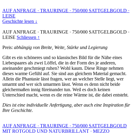
AUF ANFRAGE
·
TRAURINGE
·
750/000 SATTGELBGOLD
·
LEISE
Geschichte lesen ↓
AUF ANFRAGE
·
TRAURINGE
·
750/000 SATTGELBGOLD
·
LEISE
Schliessen ↑
Preis:
abhängig von Breite, Weite, Stärke und Legierung
Gibt es ein schöneres und so klassisches Bild für die Nähe eines
Liebespaares als zwei Löffel, die in der Form des je anderen,
aneinander geschmiegt ruhen? Wohl kaum. Diese Ringe nehmen
dieses warme Gefühl auf. Sie sind aus gleichem Material gemacht.
Allein die Phantasie lässt fragen, wer an welcher Stelle liegt, wer
umarmt und wer sich umarmen lässt. Wenn es denn nicht beide
gleichermaßen innig füreinander tun. Weil es doch keinen
Unterschied macht, wenn es die reine Wärme ist, die dabei entsteht.
Dies ist eine individuelle Anfertigung, aber auch eine Inspiration für
Ihre Geschichte.
AUF ANFRAGE
·
TRAURINGE
·
750/000 SATTGELBGOLD
MIT ROTGOLD UND NATURBRILLANT
·
MEZZO