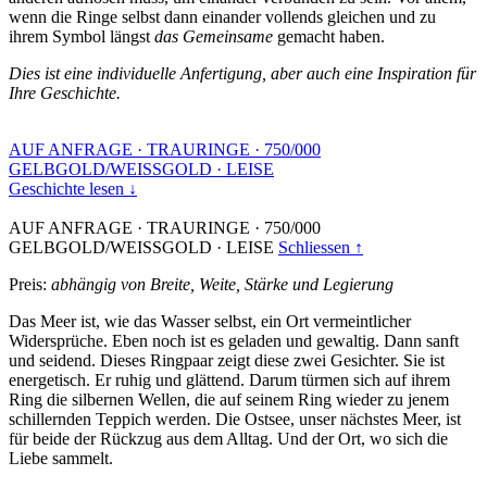
wenn die Ringe selbst dann einander vollends gleichen und zu
ihrem Symbol längst
das Gemeinsame
gemacht haben.
Dies ist eine individuelle Anfertigung, aber auch eine Inspiration für
Ihre Geschichte.
AUF ANFRAGE
·
TRAURINGE
·
750/000
GELBGOLD/WEISSGOLD
·
LEISE
Geschichte lesen ↓
AUF ANFRAGE
·
TRAURINGE
·
750/000
GELBGOLD/WEISSGOLD
·
LEISE
Schliessen ↑
Preis:
abhängig von Breite, Weite, Stärke und Legierung
Das Meer ist, wie das Wasser selbst, ein Ort vermeintlicher
Widersprüche. Eben noch ist es geladen und gewaltig. Dann sanft
und seidend. Dieses Ringpaar zeigt diese zwei Gesichter. Sie ist
energetisch. Er ruhig und glättend. Darum türmen sich auf ihrem
Ring die silbernen Wellen, die auf seinem Ring wieder zu jenem
schillernden Teppich werden. Die Ostsee, unser nächstes Meer, ist
für beide der Rückzug aus dem Alltag. Und der Ort, wo sich die
Liebe sammelt.