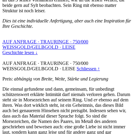
beide gern auf Sylt beobachten. Sein Ring mit ebenso matter
Struktur ist noch leiser.
Dies ist eine individuelle Anfertigung, aber auch eine Inspiration für
Ihre Geschichte.
AUF ANFRAGE
·
TRAURINGE
·
750/000
WEISSGOLD/GELBGOLD
·
LEISE
Geschichte lesen ↓
AUF ANFRAGE
·
TRAURINGE
·
750/000
WEISSGOLD/GELBGOLD
·
LEISE
Schliessen ↑
Preis:
abhängig von Breite, Weite, Stärke und Legierung
Die einmal gefundene und dann, gemeinsam, für unbedingt
schützenswert erklärte Intimität darf niemals verloren gehen. Darum
steht
sie
in Morsezeichen auf seinem Ring. Und
er
ebenso auf dem
ihren. Was dort wirklich steht, ist ein Geheimnis, das dieses Bild
auch bei genauerem Hinsehen nicht preisgibt. Indessen sehen wir,
dass auch das Material dieser Sprache folgt. So sind die
Morsezeichen, die Namen des Paares, im Metall des anderen
geschrieben und beweisen auch: eine große Liebe ist nicht immer
laut, sondern kann ganz leise und für andere ganz und gar