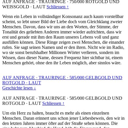
AUF ANFRAGE
·
TRAURINGE
·
750/000 ROTGOLD UND
WEISSGOLD
·
LAUT
Schliessen ↑
Wenn ein Leben in vollständiger Konsonanz auch kaum vorstellbar
scheint, so lebt unser Bild der Liebe doch vom Gleichklang zweier
Menschen. Davon, dass wir uns an den Worten, der Stimme, der
Tonalität des geliebten Anderen immer wieder aufrichten, dass wir
erst und gerade mit ihm den Raum unseres Lebens voll und ganz
ausfüllen können. Diese Ringe zeigen zwei Menschen, die einander
rufen. Sie sagt seinen Namen und er den ihren. Nicht wie im Radio,
wo sie sonst berufshalber Millionen Wörter verlieren, sondern im
Wissen, dass dieser Name, dessen Frequenz hier sichtbar ist, einem
Menschen gehört, ohne den ihr Leben möglich, aber sinnlos wäre.
AUF ANFRAGE
·
TRAURINGE
·
585/000 GELBGOLD UND
ROTGOLD
·
LAUT
Geschichte lesen ↓
AUF ANFRAGE
·
TRAURINGE
·
585/000 GELBGOLD UND
ROTGOLD
·
LAUT
Schliessen ↑
Um ein Herz zu halten, braucht es mehr als einen einzelnen
Menschen. Daran erinnert uns schon jener Liebesbeweis, den wir in
den letzten Jahren immer öfter auf der Straße sehen können. Die