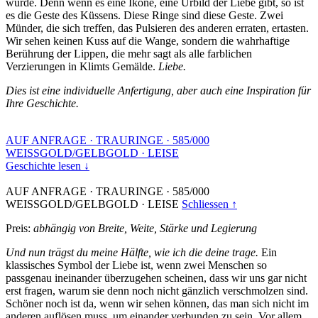
wurde. Denn wenn es eine Ikone, eine Urbild der Liebe gibt, so ist
es die Geste des Küssens. Diese Ringe sind diese Geste. Zwei
Münder, die sich treffen, das Pulsieren des anderen erraten, ertasten.
Wir sehen keinen Kuss auf die Wange, sondern die wahrhaftige
Berührung der Lippen, die mehr sagt als alle farblichen
Verzierungen in Klimts Gemälde.
Liebe.
Dies ist eine individuelle Anfertigung, aber auch eine Inspiration für
Ihre Geschichte.
AUF ANFRAGE
·
TRAURINGE
·
585/000
WEISSGOLD/GELBGOLD
·
LEISE
Geschichte lesen ↓
AUF ANFRAGE
·
TRAURINGE
·
585/000
WEISSGOLD/GELBGOLD
·
LEISE
Schliessen ↑
Preis:
abhängig von Breite, Weite, Stärke und Legierung
Und nun trägst du meine Hälfte, wie ich die deine trage.
Ein
klassisches Symbol der Liebe ist, wenn zwei Menschen so
passgenau ineinander überzugehen scheinen, dass wir uns gar nicht
erst fragen, warum sie denn noch nicht gänzlich verschmolzen sind.
Schöner noch ist da, wenn wir sehen können, das man sich nicht im
anderen auflösen muss, um einander verbunden zu sein. Vor allem,