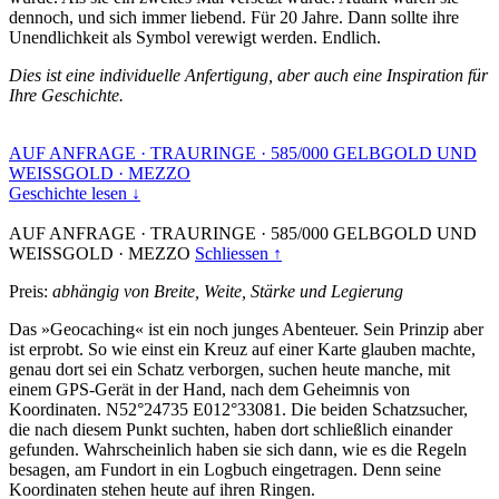
dennoch, und sich immer liebend. Für 20 Jahre. Dann sollte ihre
Unendlichkeit als Symbol verewigt werden. Endlich.
Dies ist eine individuelle Anfertigung, aber auch eine Inspiration für
Ihre Geschichte.
AUF ANFRAGE
·
TRAURINGE
·
585/000 GELBGOLD UND
WEISSGOLD
·
MEZZO
Geschichte lesen ↓
AUF ANFRAGE
·
TRAURINGE
·
585/000 GELBGOLD UND
WEISSGOLD
·
MEZZO
Schliessen ↑
Preis:
abhängig von Breite, Weite, Stärke und Legierung
Das »Geocaching« ist ein noch junges Abenteuer. Sein Prinzip aber
ist erprobt. So wie einst ein Kreuz auf einer Karte glauben machte,
genau dort sei ein Schatz verborgen, suchen heute manche, mit
einem GPS-Gerät in der Hand, nach dem Geheimnis von
Koordinaten. N52°24735 E012°33081. Die beiden Schatzsucher,
die nach diesem Punkt suchten, haben dort schließlich einander
gefunden. Wahrscheinlich haben sie sich dann, wie es die Regeln
besagen, am Fundort in ein Logbuch eingetragen. Denn seine
Koordinaten stehen heute auf ihren Ringen.