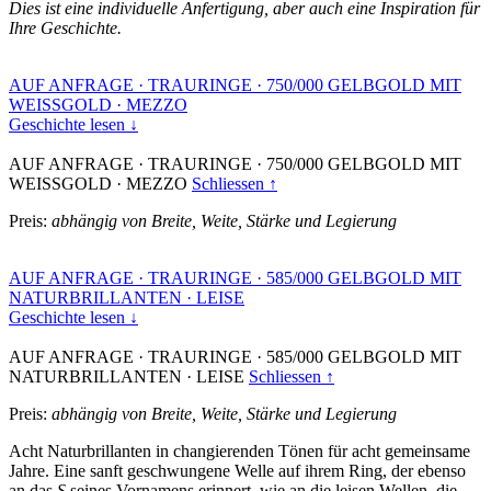
Dies ist eine individuelle Anfertigung, aber auch eine Inspiration für
Ihre Geschichte.
AUF ANFRAGE
·
TRAURINGE
·
750/000 GELBGOLD MIT
WEISSGOLD
·
MEZZO
Geschichte lesen ↓
AUF ANFRAGE
·
TRAURINGE
·
750/000 GELBGOLD MIT
WEISSGOLD
·
MEZZO
Schliessen ↑
Preis:
abhängig von Breite, Weite, Stärke und Legierung
AUF ANFRAGE
·
TRAURINGE
·
585/000 GELBGOLD MIT
NATURBRILLANTEN
·
LEISE
Geschichte lesen ↓
AUF ANFRAGE
·
TRAURINGE
·
585/000 GELBGOLD MIT
NATURBRILLANTEN
·
LEISE
Schliessen ↑
Preis:
abhängig von Breite, Weite, Stärke und Legierung
Acht Naturbrillanten in changierenden Tönen für acht gemeinsame
Jahre. Eine sanft geschwungene Welle auf ihrem Ring, der ebenso
an das
S
seines Vornamens erinnert, wie an die leisen Wellen, die