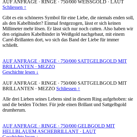
AUF ANFRAGE
·
RINGE
·
750/000 WEISSGOLD
·
LAUT
Schliessen ↑
Gibt es ein schöneres Symbol für eine Liebe, die niemals enden soll,
als den Kabelbinder? Einmal festgezogen, lässt er sich keinen
Millimeter mehr lösen. Er lässt sich nur noch cutten. Also haben wir
den originalen Kabelbinder in Weißgold nachgebaut, mit einem
Carré-Brillanten dort, wo sich das Band der Liebe für immer
schließt.
AUF ANFRAGE
·
RINGE
·
750/000 SATTGELBGOLD MIT
BRILLANTEN
·
MEZZO
Geschichte lesen ↓
AUF ANFRAGE
·
RINGE
·
750/000 SATTGELBGOLD MIT
BRILLANTEN
·
MEZZO
Schliessen ↑
Alle drei Lieben seines Lebens sind in diesem Ring aufgehoben: sie
und die beiden Töchter. Für jede einen Brillant und Sattgelbgold
drumherum.
AUF ANFRAGE
·
RINGE
·
750/000 GELBGOLD MIT
HELLBLAUEM ASCHEBRILLANT
·
LAUT
Geschichte lesen ↓