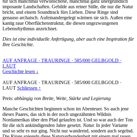
für sich manchmal verwunschene, manchmal ganz unergründlich
imposante Landschaften. Gebilde aus reiner Stille, die nur die Natur
bricht, und einem Soundtrack fürs Lieben. Diese Ringe sind
genauso archaisch. Aufeinandergelegt wärmen sie sich. Außen eine
kantig raue Oberflächenstruktur, die diesen ungezwungenen
Lebensrhythmus anzeichnet.
Dies ist eine individuelle Anfertigung, aber auch eine Inspiration für
Ihre Geschichte.
AUF ANFRAGE
·
TRAURINGE
·
585/000 GELBGOLD
·
LAUT
Geschichte lesen ↓
AUF ANFRAGE
·
TRAURINGE
·
585/000 GELBGOLD
·
LAUT
Schliessen ↑
Preis:
abhängig von Breite, Weite, Stärke und Legierung
Manche Geschichten beginnen schon im Abenteuer. So auch jene
dieses Paares, das sich in der noch ungezähmten Wildnis
Nordamerikas über den Pfad gelaufen ist. Und so war auch der Ton
für die sich ankündigenden Jahre gesetzt.
Natur.
In jeder Variante
und so sehr es nur ging. Nicht nur wandernd, sondern auch segelnd.
Die Ringe spiegeln diese Naturverbundenheit mit einem mal rauen