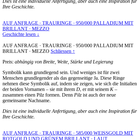
Dies ist eine individuelle Anfertigung, aber auch eine Inspiration für
Ihre Geschichte.
AUF ANFRAGE
·
TRAURINGE
·
950/000 PALLADIUM MIT
BRILLANT
·
MEZZO
Geschichte lesen ↓
AUF ANFRAGE
·
TRAURINGE
·
950/000 PALLADIUM MIT
BRILLANT
·
MEZZO
Schliessen ↑
Preis:
abhängig von Breite, Weite, Stärke und Legierung
Symbolik kann grundlegend sein. Und weniges ist für zwei
Menschen grundlegender als das gegenseitige Ja. Diese Ringe
nehmen diese Symbolik auf, indem sie zeigen, wie sich die Initialien
der beiden Vornamen – sie mit ihrem
D
, er mit seinem
K
–
zusammen einen Pilz formen. Denn
Pilz
ist auch der neue
gemeinsame Nachname.
Dies ist eine individuelle Anfertigung, aber auch eine Inspiration für
Ihre Geschichte.
AUF ANFRAGE
·
TRAURINGE
·
585/000 WEISSGOLD MIT
ROTGOLD UND GRÜNEM BRILLANT
·
LAUT