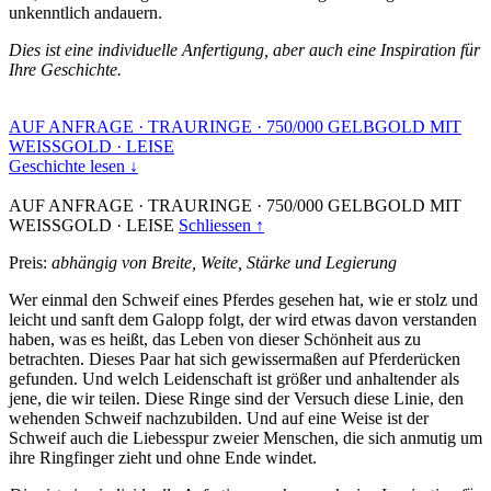
unkenntlich andauern.
Dies ist eine individuelle Anfertigung, aber auch eine Inspiration für
Ihre Geschichte.
AUF ANFRAGE
·
TRAURINGE
·
750/000 GELBGOLD MIT
WEISSGOLD
·
LEISE
Geschichte lesen ↓
AUF ANFRAGE
·
TRAURINGE
·
750/000 GELBGOLD MIT
WEISSGOLD
·
LEISE
Schliessen ↑
Preis:
abhängig von Breite, Weite, Stärke und Legierung
Wer einmal den Schweif eines Pferdes gesehen hat, wie er stolz und
leicht und sanft dem Galopp folgt, der wird etwas davon verstanden
haben, was es heißt, das Leben von dieser Schönheit aus zu
betrachten. Dieses Paar hat sich gewissermaßen auf Pferderücken
gefunden. Und welch Leidenschaft ist größer und anhaltender als
jene, die wir teilen. Diese Ringe sind der Versuch diese Linie, den
wehenden Schweif nachzubilden. Und auf eine Weise ist der
Schweif auch die Liebesspur zweier Menschen, die sich anmutig um
ihre Ringfinger zieht und ohne Ende windet.