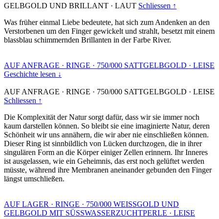
GELBGOLD UND BRILLANT
·
LAUT
Schliessen ↑
Was früher einmal Liebe bedeutete, hat sich zum Andenken an den
Verstorbenen um den Finger gewickelt und strahlt, besetzt mit einem
blassblau schimmernden Brillanten in der Farbe River.
AUF ANFRAGE
·
RINGE
·
750/000 SATTGELBGOLD
·
LEISE
Geschichte lesen ↓
AUF ANFRAGE
·
RINGE
·
750/000 SATTGELBGOLD
·
LEISE
Schliessen ↑
Die Komplexität der Natur sorgt dafür, dass wir sie immer noch
kaum darstellen können. So bleibt sie eine imaginierte Natur, deren
Schönheit wir uns annähern, die wir aber nie einschließen können.
Dieser Ring ist sinnbildlich von Lücken durchzogen, die in ihrer
singulären Form an die Körper einiger Zellen erinnern. Ihr Inneres
ist ausgelassen, wie ein Geheimnis, das erst noch gelüftet werden
müsste, während ihre Membranen aneinander gebunden den Finger
längst umschließen.
AUF LAGER
·
RINGE
·
750/000 WEISSGOLD UND
GELBGOLD MIT SÜSSWASSERZUCHTPERLE
·
LEISE