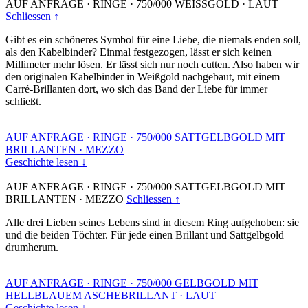
AUF ANFRAGE
·
RINGE
·
750/000 WEISSGOLD
·
LAUT
Schliessen ↑
Gibt es ein schöneres Symbol für eine Liebe, die niemals enden soll,
als den Kabelbinder? Einmal festgezogen, lässt er sich keinen
Millimeter mehr lösen. Er lässt sich nur noch cutten. Also haben wir
den originalen Kabelbinder in Weißgold nachgebaut, mit einem
Carré-Brillanten dort, wo sich das Band der Liebe für immer
schließt.
AUF ANFRAGE
·
RINGE
·
750/000 SATTGELBGOLD MIT
BRILLANTEN
·
MEZZO
Geschichte lesen ↓
AUF ANFRAGE
·
RINGE
·
750/000 SATTGELBGOLD MIT
BRILLANTEN
·
MEZZO
Schliessen ↑
Alle drei Lieben seines Lebens sind in diesem Ring aufgehoben: sie
und die beiden Töchter. Für jede einen Brillant und Sattgelbgold
drumherum.
AUF ANFRAGE
·
RINGE
·
750/000 GELBGOLD MIT
HELLBLAUEM ASCHEBRILLANT
·
LAUT
Geschichte lesen ↓