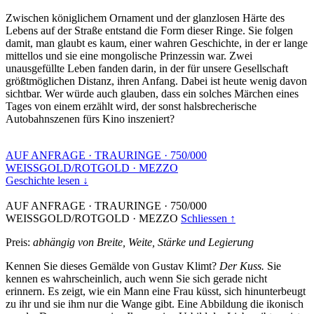
Zwischen königlichem Ornament und der glanzlosen Härte des
Lebens auf der Straße entstand die Form dieser Ringe. Sie folgen
damit, man glaubt es kaum, einer wahren Geschichte, in der er lange
mittellos und sie eine mongolische Prinzessin war. Zwei
unausgefüllte Leben fanden darin, in der für unsere Gesellschaft
größtmöglichen Distanz, ihren Anfang. Dabei ist heute wenig davon
sichtbar. Wer würde auch glauben, dass ein solches Märchen eines
Tages von einem erzählt wird, der sonst halsbrecherische
Autobahnszenen fürs Kino inszeniert?
AUF ANFRAGE
·
TRAURINGE
·
750/000
WEISSGOLD/ROTGOLD
·
MEZZO
Geschichte lesen ↓
AUF ANFRAGE
·
TRAURINGE
·
750/000
WEISSGOLD/ROTGOLD
·
MEZZO
Schliessen ↑
Preis:
abhängig von Breite, Weite, Stärke und Legierung
Kennen Sie dieses Gemälde von Gustav Klimt?
Der Kuss.
Sie
kennen es wahrscheinlich, auch wenn Sie sich gerade nicht
erinnern. Es zeigt, wie ein Mann eine Frau küsst, sich hinunterbeugt
zu ihr und sie ihm nur die Wange gibt. Eine Abbildung die ikonisch