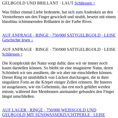
GELBGOLD UND BRILLANT
·
LAUT
Schliessen ↑
Was früher einmal Liebe bedeutete, hat sich zum Andenken an den
Verstorbenen um den Finger gewickelt und strahlt, besetzt mit einem
blassblau schimmernden Brillanten in der Farbe River.
AUF ANFRAGE
·
RINGE
·
750/000 SATTGELBGOLD
·
LEISE
Geschichte lesen ↓
AUF ANFRAGE
·
RINGE
·
750/000 SATTGELBGOLD
·
LEISE
Schliessen ↑
Die Komplexität der Natur sorgt dafür, dass wir sie immer noch
kaum darstellen können. So bleibt sie eine imaginierte Natur, deren
Schönheit wir uns annähern, die wir aber nie einschließen können.
Dieser Ring ist sinnbildlich von Lücken durchzogen, die in ihrer
singulären Form an die Körper einiger Zellen erinnern. Ihr Inneres
ist ausgelassen, wie ein Geheimnis, das erst noch gelüftet werden
müsste, während ihre Membranen aneinander gebunden den Finger
längst umschließen.
AUF LAGER
·
RINGE
·
750/000 WEISSGOLD UND
GELBGOLD MIT SÜSSWASSERZUCHTPERLE
·
LEISE