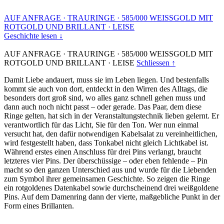
AUF ANFRAGE
·
TRAURINGE
·
585/000 WEISSGOLD MIT
ROTGOLD UND BRILLANT
·
LEISE
Geschichte lesen ↓
AUF ANFRAGE
·
TRAURINGE
·
585/000 WEISSGOLD MIT
ROTGOLD UND BRILLANT
·
LEISE
Schliessen ↑
Damit Liebe andauert, muss sie im Leben liegen. Und bestenfalls
kommt sie auch von dort, entdeckt in den Wirren des Alltags, die
besonders dort groß sind, wo alles ganz schnell gehen muss und
dann auch noch nicht passt – oder gerade. Das Paar, dem diese
Ringe gelten, hat sich in der Veranstaltungstechnik lieben gelernt. Er
verantwortlich für das Licht, Sie für den Ton. Wer nun einmal
versucht hat, den dafür notwendigen Kabelsalat zu vereinheitlichen,
wird festgestellt haben, dass Tonkabel nicht gleich Lichtkabel ist.
Während erstes einen Anschluss für drei Pins verlangt, braucht
letzteres vier Pins. Der überschüssige – oder eben fehlende – Pin
macht so den ganzen Unterschied aus und wurde für die Liebenden
zum Symbol ihrer gemeinsamen Geschichte. So zeigen die Ringe
ein rotgoldenes Datenkabel sowie durchscheinend drei weißgoldene
Pins. Auf dem Damenring dann der vierte, maßgebliche Punkt in der
Form eines Brillanten.