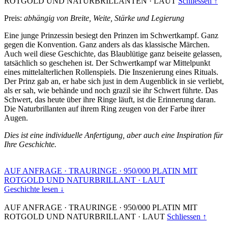
ROTGOLD UND NATURBRILLANTEN
·
LAUT
Schliessen ↑
Preis:
abhängig von Breite, Weite, Stärke und Legierung
Eine junge Prinzessin besiegt den Prinzen im Schwertkampf. Ganz
gegen die Konvention. Ganz anders als das klassische Märchen.
Auch weil diese Geschichte, das Blaublütige ganz beiseite gelassen,
tatsächlich so geschehen ist. Der Schwertkampf war Mittelpunkt
eines mittelalterlichen Rollenspiels. Die Inszenierung eines Rituals.
Der Prinz gab an, er habe sich just in dem Augenblick in sie verliebt,
als er sah, wie behände und noch grazil sie ihr Schwert führte. Das
Schwert, das heute über ihre Ringe läuft, ist die Erinnerung daran.
Die Naturbrillanten auf ihrem Ring zeugen von der Farbe ihrer
Augen.
Dies ist eine individuelle Anfertigung, aber auch eine Inspiration für
Ihre Geschichte.
AUF ANFRAGE
·
TRAURINGE
·
950/000 PLATIN MIT
ROTGOLD UND NATURBRILLANT
·
LAUT
Geschichte lesen ↓
AUF ANFRAGE
·
TRAURINGE
·
950/000 PLATIN MIT
ROTGOLD UND NATURBRILLANT
·
LAUT
Schliessen ↑