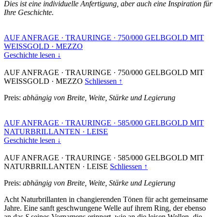
Dies ist eine individuelle Anfertigung, aber auch eine Inspiration für
Ihre Geschichte.
AUF ANFRAGE
·
TRAURINGE
·
750/000 GELBGOLD MIT
WEISSGOLD
·
MEZZO
Geschichte lesen ↓
AUF ANFRAGE
·
TRAURINGE
·
750/000 GELBGOLD MIT
WEISSGOLD
·
MEZZO
Schliessen ↑
Preis:
abhängig von Breite, Weite, Stärke und Legierung
AUF ANFRAGE
·
TRAURINGE
·
585/000 GELBGOLD MIT
NATURBRILLANTEN
·
LEISE
Geschichte lesen ↓
AUF ANFRAGE
·
TRAURINGE
·
585/000 GELBGOLD MIT
NATURBRILLANTEN
·
LEISE
Schliessen ↑
Preis:
abhängig von Breite, Weite, Stärke und Legierung
Acht Naturbrillanten in changierenden Tönen für acht gemeinsame
Jahre. Eine sanft geschwungene Welle auf ihrem Ring, der ebenso
an das
S
seines Vornamens erinnert, wie an die leisen Wellen, die