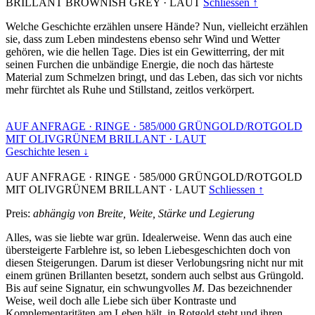
BRILLANT BROWNISH GREY
·
LAUT
Schliessen ↑
Welche Geschichte erzählen unsere Hände? Nun, vielleicht erzählen
sie, dass zum Leben mindestens ebenso sehr Wind und Wetter
gehören, wie die hellen Tage. Dies ist ein Gewitterring, der mit
seinen Furchen die unbändige Energie, die noch das härteste
Material zum Schmelzen bringt, und das Leben, das sich vor nichts
mehr fürchtet als Ruhe und Stillstand, zeitlos verkörpert.
AUF ANFRAGE
·
RINGE
·
585/000 GRÜNGOLD/ROTGOLD
MIT OLIVGRÜNEM BRILLANT
·
LAUT
Geschichte lesen ↓
AUF ANFRAGE
·
RINGE
·
585/000 GRÜNGOLD/ROTGOLD
MIT OLIVGRÜNEM BRILLANT
·
LAUT
Schliessen ↑
Preis:
abhängig von Breite, Weite, Stärke und Legierung
Alles, was sie liebte war grün. Idealerweise. Wenn das auch eine
übersteigerte Farblehre ist, so leben Liebesgeschichten doch von
diesen Steigerungen. Darum ist dieser Verlobungsring nicht nur mit
einem grünen Brillanten besetzt, sondern auch selbst aus Grüngold.
Bis auf seine Signatur, ein schwungvolles
M
. Das bezeichnender
Weise, weil doch alle Liebe sich über Kontraste und
Komplementaritäten am Leben hält, in Rotgold steht und ihren