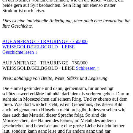
beide gern auf Sylt beobachten. Sein Ring mit ebenso matter
Struktur ist noch leiser.
Dies ist eine individuelle Anfertigung, aber auch eine Inspiration für
Ihre Geschichte.
AUF ANFRAGE
·
TRAURINGE
·
750/000
WEISSGOLD/GELBGOLD
·
LEISE
Geschichte lesen ↓
AUF ANFRAGE
·
TRAURINGE
·
750/000
WEISSGOLD/GELBGOLD
·
LEISE
Schliessen ↑
Preis:
abhängig von Breite, Weite, Stärke und Legierung
Die einmal gefundene und dann, gemeinsam, für unbedingt
schützenswert erklärte Intimität darf niemals verloren gehen. Darum
steht
sie
in Morsezeichen auf seinem Ring. Und
er
ebenso auf dem
ihren. Was dort wirklich steht, ist ein Geheimnis, das dieses Bild
auch bei genauerem Hinsehen nicht preisgibt. Indessen sehen wir,
dass auch das Material dieser Sprache folgt. So sind die
Morsezeichen, die Namen des Paares, im Metall des anderen
geschrieben und beweisen auch: eine große Liebe ist nicht immer
laut, sondern kann ganz leise und für andere ganz und gar