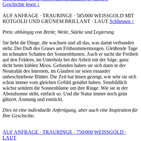
Geschichte lesen ↓
AUF ANFRAGE
·
TRAURINGE
·
585/000 WEISSGOLD MIT
ROTGOLD UND GRÜNEM BRILLANT
·
LAUT
Schliessen ↑
Preis:
abhängig von Breite, Weite, Stärke und Legierung
Sie liebt die Dinge, die wachsen und all das, was damit verbunden
steht. Der Duft des Grases am Frühsommermorgen. Gleißende Tage
im schmalen Schatten der Sonnenblumen. Auch er sucht die Freiheit
auf den Feldern, im Unterholz bei der Arbeit mit der Säge, ganz
dicht beim kühlen Moos. Gefunden haben sie sich dann in der
Neutraliät des Internets, im Glauben sie seien einander
unbeschriebene Blätter. Die Zeit hat ihnen gezeigt, wie sehr sie sich
schon immer vom gleichen Gefühl genährt haben. Sinnbildlich
wächst seitdem die Sonnenblume um ihre Ringe. Wie sie in der
Abendsonne steht, einfach so. Und die Natur immer noch grün
glitzert. Anmutig und entrückt.
Dies ist eine individuelle Anfertigung, aber auch eine Inspiration für
Ihre Geschichte.
AUF ANFRAGE
·
TRAURINGE
·
750/000 WEISSGOLD
·
LAUT