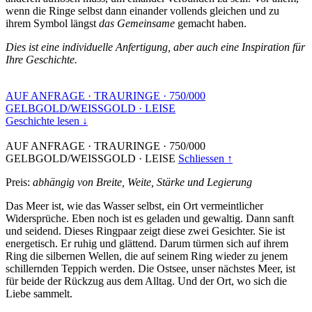
wenn die Ringe selbst dann einander vollends gleichen und zu
ihrem Symbol längst
das Gemeinsame
gemacht haben.
Dies ist eine individuelle Anfertigung, aber auch eine Inspiration für
Ihre Geschichte.
AUF ANFRAGE
·
TRAURINGE
·
750/000
GELBGOLD/WEISSGOLD
·
LEISE
Geschichte lesen ↓
AUF ANFRAGE
·
TRAURINGE
·
750/000
GELBGOLD/WEISSGOLD
·
LEISE
Schliessen ↑
Preis:
abhängig von Breite, Weite, Stärke und Legierung
Das Meer ist, wie das Wasser selbst, ein Ort vermeintlicher
Widersprüche. Eben noch ist es geladen und gewaltig. Dann sanft
und seidend. Dieses Ringpaar zeigt diese zwei Gesichter. Sie ist
energetisch. Er ruhig und glättend. Darum türmen sich auf ihrem
Ring die silbernen Wellen, die auf seinem Ring wieder zu jenem
schillernden Teppich werden. Die Ostsee, unser nächstes Meer, ist
für beide der Rückzug aus dem Alltag. Und der Ort, wo sich die
Liebe sammelt.