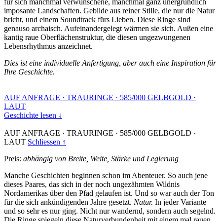
für sich manchmal verwunschene, manchmal ganz unergründlich
imposante Landschaften. Gebilde aus reiner Stille, die nur die Natur
bricht, und einem Soundtrack fürs Lieben. Diese Ringe sind
genauso archaisch. Aufeinandergelegt wärmen sie sich. Außen eine
kantig raue Oberflächenstruktur, die diesen ungezwungenen
Lebensrhythmus anzeichnet.
Dies ist eine individuelle Anfertigung, aber auch eine Inspiration für
Ihre Geschichte.
AUF ANFRAGE
·
TRAURINGE
·
585/000 GELBGOLD
·
LAUT
Geschichte lesen ↓
AUF ANFRAGE
·
TRAURINGE
·
585/000 GELBGOLD
·
LAUT
Schliessen ↑
Preis:
abhängig von Breite, Weite, Stärke und Legierung
Manche Geschichten beginnen schon im Abenteuer. So auch jene
dieses Paares, das sich in der noch ungezähmten Wildnis
Nordamerikas über den Pfad gelaufen ist. Und so war auch der Ton
für die sich ankündigenden Jahre gesetzt.
Natur.
In jeder Variante
und so sehr es nur ging. Nicht nur wandernd, sondern auch segelnd.
Die Ringe spiegeln diese Naturverbundenheit mit einem mal rauen