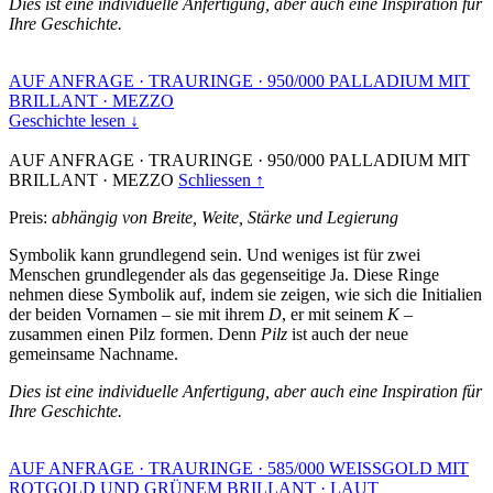
Dies ist eine individuelle Anfertigung, aber auch eine Inspiration für
Ihre Geschichte.
AUF ANFRAGE
·
TRAURINGE
·
950/000 PALLADIUM MIT
BRILLANT
·
MEZZO
Geschichte lesen ↓
AUF ANFRAGE
·
TRAURINGE
·
950/000 PALLADIUM MIT
BRILLANT
·
MEZZO
Schliessen ↑
Preis:
abhängig von Breite, Weite, Stärke und Legierung
Symbolik kann grundlegend sein. Und weniges ist für zwei
Menschen grundlegender als das gegenseitige Ja. Diese Ringe
nehmen diese Symbolik auf, indem sie zeigen, wie sich die Initialien
der beiden Vornamen – sie mit ihrem
D
, er mit seinem
K
–
zusammen einen Pilz formen. Denn
Pilz
ist auch der neue
gemeinsame Nachname.
Dies ist eine individuelle Anfertigung, aber auch eine Inspiration für
Ihre Geschichte.
AUF ANFRAGE
·
TRAURINGE
·
585/000 WEISSGOLD MIT
ROTGOLD UND GRÜNEM BRILLANT
·
LAUT