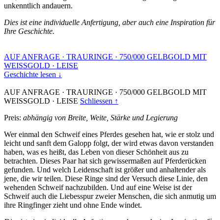
unkenntlich andauern.
Dies ist eine individuelle Anfertigung, aber auch eine Inspiration für
Ihre Geschichte.
AUF ANFRAGE
·
TRAURINGE
·
750/000 GELBGOLD MIT
WEISSGOLD
·
LEISE
Geschichte lesen ↓
AUF ANFRAGE
·
TRAURINGE
·
750/000 GELBGOLD MIT
WEISSGOLD
·
LEISE
Schliessen ↑
Preis:
abhängig von Breite, Weite, Stärke und Legierung
Wer einmal den Schweif eines Pferdes gesehen hat, wie er stolz und
leicht und sanft dem Galopp folgt, der wird etwas davon verstanden
haben, was es heißt, das Leben von dieser Schönheit aus zu
betrachten. Dieses Paar hat sich gewissermaßen auf Pferderücken
gefunden. Und welch Leidenschaft ist größer und anhaltender als
jene, die wir teilen. Diese Ringe sind der Versuch diese Linie, den
wehenden Schweif nachzubilden. Und auf eine Weise ist der
Schweif auch die Liebesspur zweier Menschen, die sich anmutig um
ihre Ringfinger zieht und ohne Ende windet.