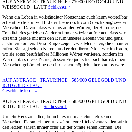
AUF ANFRAGE
·
TRAURINGE
·
750/000 ROTGOLD UND
WEISSGOLD
·
LAUT
Schliessen ↑
Wenn ein Leben in vollständiger Konsonanz auch kaum vorstellbar
scheint, so lebt unser Bild der Liebe doch vom Gleichklang zweier
Menschen. Davon, dass wir uns an den Worten, der Stimme, der
Tonalität des geliebten Anderen immer wieder aufrichten, dass wir
erst und gerade mit ihm den Raum unseres Lebens voll und ganz
ausfüllen können. Diese Ringe zeigen zwei Menschen, die einander
rufen. Sie sagt seinen Namen und er den ihren. Nicht wie im Radio,
wo sie sonst berufshalber Millionen Wörter verlieren, sondern im
Wissen, dass dieser Name, dessen Frequenz hier sichtbar ist, einem
Menschen gehört, ohne den ihr Leben möglich, aber sinnlos wäre.
AUF ANFRAGE
·
TRAURINGE
·
585/000 GELBGOLD UND
ROTGOLD
·
LAUT
Geschichte lesen ↓
AUF ANFRAGE
·
TRAURINGE
·
585/000 GELBGOLD UND
ROTGOLD
·
LAUT
Schliessen ↑
Um ein Herz zu halten, braucht es mehr als einen einzelnen
Menschen. Daran erinnert uns schon jener Liebesbeweis, den wir in
den letzten Jahren immer öfter auf der Straße sehen können. Die