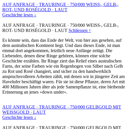
AUF ANFRAGE
·
TRAURINGE
·
750/000 WEISS-, GELB-,
ROT- UND ROSÉGOLD
·
LAUT
Geschichte lesen ↓
AUF ANFRAGE
·
TRAURINGE
·
750/000 WEISS-, GELB-,
ROT- UND ROSÉGOLD
·
LAUT
Schliessen ↑
Es könnte sein, dass das Ende der Welt, von hier aus gesehen, auf
dem australischen Kontinent liegt. Und dass dieses Ende, ist man
einmal dort angekommen, letztlich neue Anfänge zeitigt. Die
Liebenden, denen diese Ringe gehören, können eine solche
Geschichte erzählen. Ihr Ringe ziert das Relief eines australischen
Farns, der seine Farben wie ein Regenbogen von Silber nach Gelb
zu Rot und Rosé changiert, und sicher zu den handwerklich
anspruchsvolleren Arbeiten zählt, mit denen wir in jüngerer Zeit am
Havelufer beschäftigt waren. Für sie ist diese Pflanze, deren Art mit
400 Millionen Jahren älter als jede Samenpflanze ist, eine bleibende
Erinnerung an jenes »down under«.
AUF ANFRAGE
·
TRAURINGE
·
750/000 GELBGOLD MIT
WEISSGOLD
·
LAUT
Geschichte lesen ↓
AUF ANFRAGE
·
TRAURINGE
·
750/000 GELBGOLD MIT