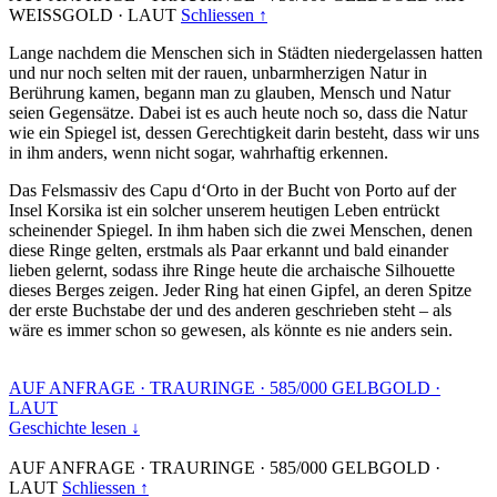
WEISSGOLD
·
LAUT
Schliessen ↑
Lange nachdem die Menschen sich in Städten niedergelassen hatten
und nur noch selten mit der rauen, unbarmherzigen Natur in
Berührung kamen, begann man zu glauben, Mensch und Natur
seien Gegensätze. Dabei ist es auch heute noch so, dass die Natur
wie ein Spiegel ist, dessen Gerechtigkeit darin besteht, dass wir uns
in ihm anders, wenn nicht sogar, wahrhaftig erkennen.
Das Felsmassiv des Capu d‘Orto in der Bucht von Porto auf der
Insel Korsika ist ein solcher unserem heutigen Leben entrückt
scheinender Spiegel. In ihm haben sich die zwei Menschen, denen
diese Ringe gelten, erstmals als Paar erkannt und bald einander
lieben gelernt, sodass ihre Ringe heute die archaische Silhouette
dieses Berges zeigen. Jeder Ring hat einen Gipfel, an deren Spitze
der erste Buchstabe der und des anderen geschrieben steht – als
wäre es immer schon so gewesen, als könnte es nie anders sein.
AUF ANFRAGE
·
TRAURINGE
·
585/000 GELBGOLD
·
LAUT
Geschichte lesen ↓
AUF ANFRAGE
·
TRAURINGE
·
585/000 GELBGOLD
·
LAUT
Schliessen ↑