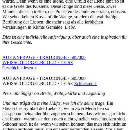
wurde. Denn wenn es eine Ikone, eine Urbild der Liebe gibt, so ist
es die Geste des Küssens. Diese Ringe sind diese Geste. Zwei
Münder, die sich treffen, das Pulsieren des anderen erraten, ertasten.
Wir sehen keinen Kuss auf die Wange, sondern die wahrhaftige
Berührung der Lippen, die mehr sagt als alle farblichen
Verzierungen in Klimts Gemälde.
Liebe.
Dies ist eine individuelle Anfertigung, aber auch eine Inspiration für
Ihre Geschichte.
AUF ANFRAGE
·
TRAURINGE
·
585/000
WEISSGOLD/GELBGOLD
·
LEISE
Geschichte lesen ↓
AUF ANFRAGE
·
TRAURINGE
·
585/000
WEISSGOLD/GELBGOLD
·
LEISE
Schliessen ↑
Preis:
abhängig von Breite, Weite, Stärke und Legierung
Und nun trägst du meine Hälfte, wie ich die deine trage.
Ein
klassisches Symbol der Liebe ist, wenn zwei Menschen so
passgenau ineinander überzugehen scheinen, dass wir uns gar nicht
erst fragen, warum sie denn noch nicht gänzlich verschmolzen sind.
Schöner noch ist da, wenn wir sehen können, das man sich nicht im
anderen auflösen muss, um einander verbunden zu sein. Vor allem,