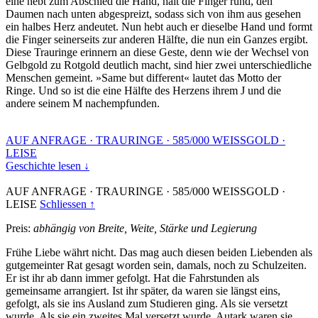
eine hebt zum Abschied die Hand, hält die Finger rund, den
Daumen nach unten abgespreizt, sodass sich von ihm aus gesehen
ein halbes Herz andeutet. Nun hebt auch er dieselbe Hand und formt
die Finger seinerseits zur anderen Hälfte, die nun ein Ganzes ergibt.
Diese Trauringe erinnern an diese Geste, denn wie der Wechsel von
Gelbgold zu Rotgold deutlich macht, sind hier zwei unterschiedliche
Menschen gemeint. »Same but different« lautet das Motto der
Ringe. Und so ist die eine Hälfte des Herzens ihrem J und die
andere seinem M nachempfunden.
AUF ANFRAGE
·
TRAURINGE
·
585/000 WEISSGOLD
·
LEISE
Geschichte lesen ↓
AUF ANFRAGE
·
TRAURINGE
·
585/000 WEISSGOLD
·
LEISE
Schliessen ↑
Preis:
abhängig von Breite, Weite, Stärke und Legierung
Frühe Liebe währt nicht. Das mag auch diesen beiden Liebenden als
gutgemeinter Rat gesagt worden sein, damals, noch zu Schulzeiten.
Er ist ihr ab dann immer gefolgt. Hat die Fahrstunden als
gemeinsame arrangiert. Ist ihr später, da waren sie längst eins,
gefolgt, als sie ins Ausland zum Studieren ging. Als sie versetzt
wurde. Als sie ein zweites Mal versetzt wurde. Autark waren sie