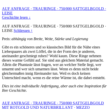
AUF ANFRAGE
·
TRAURINGE
·
750/000 SATTGELBGOLD
·
LEISE
Geschichte lesen ↓
AUF ANFRAGE
·
TRAURINGE
·
750/000 SATTGELBGOLD
·
LEISE
Schliessen ↑
Preis:
abhängig von Breite, Weite, Stärke und Legierung
Gibt es ein schöneres und so klassisches Bild für die Nähe eines
Liebespaares als zwei Löffel, die in der Form des je anderen,
aneinander geschmiegt ruhen? Wohl kaum. Diese Ringe nehmen
dieses warme Gefühl auf. Sie sind aus gleichem Material gemacht.
Allein die Phantasie lässt fragen, wer an welcher Stelle liegt, wer
umarmt und wer sich umarmen lässt. Wenn es denn nicht beide
gleichermaßen innig füreinander tun. Weil es doch keinen
Unterschied macht, wenn es die reine Wärme ist, die dabei entsteht.
Dies ist eine individuelle Anfertigung, aber auch eine Inspiration für
Ihre Geschichte.
AUF ANFRAGE
·
TRAURINGE
·
750/000 SATTGELBGOLD
MIT ROTGOLD UND NATURBRILLANT
·
MEZZO