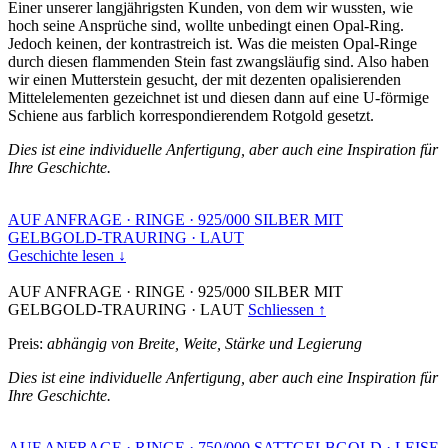
Einer unserer langjährigsten Kunden, von dem wir wussten, wie
hoch seine Ansprüche sind, wollte unbedingt einen Opal-Ring.
Jedoch keinen, der kontrastreich ist. Was die meisten Opal-Ringe
durch diesen flammenden Stein fast zwangsläufig sind. Also haben
wir einen Mutterstein gesucht, der mit dezenten opalisierenden
Mittelelementen gezeichnet ist und diesen dann auf eine U-förmige
Schiene aus farblich korrespondierendem Rotgold gesetzt.
Dies ist eine individuelle Anfertigung, aber auch eine Inspiration für
Ihre Geschichte.
AUF ANFRAGE
·
RINGE
·
925/000 SILBER MIT
GELBGOLD-TRAURING
·
LAUT
Geschichte lesen ↓
AUF ANFRAGE
·
RINGE
·
925/000 SILBER MIT
GELBGOLD-TRAURING
·
LAUT
Schliessen ↑
Preis:
abhängig von Breite, Weite, Stärke und Legierung
Dies ist eine individuelle Anfertigung, aber auch eine Inspiration für
Ihre Geschichte.
AUF ANFRAGE
·
RINGE
·
750/000 SATTGELBGOLD
·
LEISE