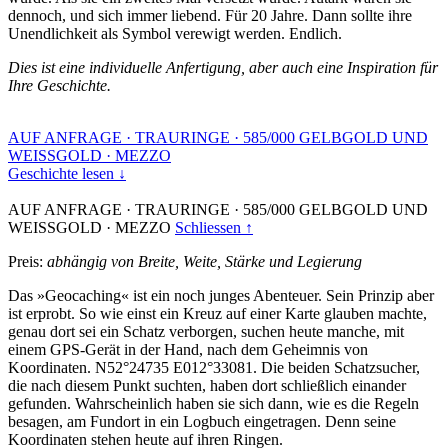
dennoch, und sich immer liebend. Für 20 Jahre. Dann sollte ihre
Unendlichkeit als Symbol verewigt werden. Endlich.
Dies ist eine individuelle Anfertigung, aber auch eine Inspiration für
Ihre Geschichte.
AUF ANFRAGE
·
TRAURINGE
·
585/000 GELBGOLD UND
WEISSGOLD
·
MEZZO
Geschichte lesen ↓
AUF ANFRAGE
·
TRAURINGE
·
585/000 GELBGOLD UND
WEISSGOLD
·
MEZZO
Schliessen ↑
Preis:
abhängig von Breite, Weite, Stärke und Legierung
Das »Geocaching« ist ein noch junges Abenteuer. Sein Prinzip aber
ist erprobt. So wie einst ein Kreuz auf einer Karte glauben machte,
genau dort sei ein Schatz verborgen, suchen heute manche, mit
einem GPS-Gerät in der Hand, nach dem Geheimnis von
Koordinaten. N52°24735 E012°33081. Die beiden Schatzsucher,
die nach diesem Punkt suchten, haben dort schließlich einander
gefunden. Wahrscheinlich haben sie sich dann, wie es die Regeln
besagen, am Fundort in ein Logbuch eingetragen. Denn seine
Koordinaten stehen heute auf ihren Ringen.