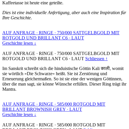
Kaffeetasse ist heute eine geteilte.
Dies ist eine individuelle Anfertigung, aber auch eine Inspiration für
Ihre Geschichte.
AUF ANFRAGE
·
RINGE
·
750/000 SATTGELBGOLD MIT
ROTGOLD UND BRILLANT C6
·
LAUT
Geschichte lesen ↓
AUF ANFRAGE
·
RINGE
·
750/000 SATTGELBGOLD MIT
ROTGOLD UND BRILLANT C6
·
LAUT
Schliessen ↑
Im Sanskrit schreibt sich die hinduistische Göttin Kali काली, womit
sie wörtlich »Die Schwarze« heißt. Sie ist Zerstörung und
Erneuerung gleichermaßen. So ist sie eine der wenigen Göttinnen,
über die man sagt, sie könne Wünsche erfüllen. Dieser Ring trägt ihr
Mantra.
AUF ANFRAGE
·
RINGE
·
585/000 ROTGOLD MIT
BRILLANT BROWNISH GREY
·
LAUT
Geschichte lesen ↓
AUF ANFRAGE
·
RINGE
·
585/000 ROTGOLD MIT