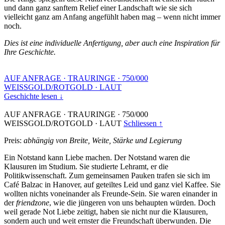
und dann ganz sanftem Relief einer Landschaft wie sie sich
vielleicht ganz am Anfang angefühlt haben mag – wenn nicht immer
noch.
Dies ist eine individuelle Anfertigung, aber auch eine Inspiration für
Ihre Geschichte.
AUF ANFRAGE
·
TRAURINGE
·
750/000
WEISSGOLD/ROTGOLD
·
LAUT
Geschichte lesen ↓
AUF ANFRAGE
·
TRAURINGE
·
750/000
WEISSGOLD/ROTGOLD
·
LAUT
Schliessen ↑
Preis:
abhängig von Breite, Weite, Stärke und Legierung
Ein Notstand kann Liebe machen. Der Notstand waren die
Klausuren im Studium. Sie studierte Lehramt, er die
Politikwissenschaft. Zum gemeinsamen Pauken trafen sie sich im
Café Balzac in Hanover, auf geteiltes Leid und ganz viel Kaffee. Sie
wollten nichts voneinander als Freunde-Sein. Sie waren einander in
der
friendzone
, wie die jüngeren von uns behaupten würden. Doch
weil gerade Not Liebe zeitigt, haben sie nicht nur die Klausuren,
sondern auch und weit ernster die Freundschaft überwunden. Die