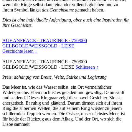
wenn die Ringe selbst dann einander vollends gleichen und zu
ihrem Symbol längst
das Gemeinsame
gemacht haben.
Dies ist eine individuelle Anfertigung, aber auch eine Inspiration für
Ihre Geschichte.
AUF ANFRAGE
·
TRAURINGE
·
750/000
GELBGOLD/WEISSGOLD
·
LEISE
Geschichte lesen ↓
AUF ANFRAGE
·
TRAURINGE
·
750/000
GELBGOLD/WEISSGOLD
·
LEISE
Schliessen ↑
Preis:
abhängig von Breite, Weite, Stärke und Legierung
Das Meer ist, wie das Wasser selbst, ein Ort vermeintlicher
Widersprüche. Eben noch ist es geladen und gewaltig. Dann sanft
und seidend. Dieses Ringpaar zeigt diese zwei Gesichter. Sie ist
energetisch. Er ruhig und glättend. Darum türmen sich auf ihrem
Ring die silbernen Wellen, die auf seinem Ring wieder zu jenem
schillernden Teppich werden. Die Ostsee, unser nächstes Meer, ist
für beide der Rückzug aus dem Alltag. Und der Ort, wo sich die
Liebe sammelt.