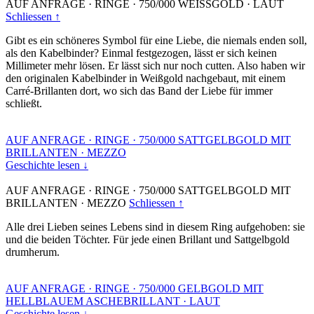
AUF ANFRAGE
·
RINGE
·
750/000 WEISSGOLD
·
LAUT
Schliessen ↑
Gibt es ein schöneres Symbol für eine Liebe, die niemals enden soll,
als den Kabelbinder? Einmal festgezogen, lässt er sich keinen
Millimeter mehr lösen. Er lässt sich nur noch cutten. Also haben wir
den originalen Kabelbinder in Weißgold nachgebaut, mit einem
Carré-Brillanten dort, wo sich das Band der Liebe für immer
schließt.
AUF ANFRAGE
·
RINGE
·
750/000 SATTGELBGOLD MIT
BRILLANTEN
·
MEZZO
Geschichte lesen ↓
AUF ANFRAGE
·
RINGE
·
750/000 SATTGELBGOLD MIT
BRILLANTEN
·
MEZZO
Schliessen ↑
Alle drei Lieben seines Lebens sind in diesem Ring aufgehoben: sie
und die beiden Töchter. Für jede einen Brillant und Sattgelbgold
drumherum.
AUF ANFRAGE
·
RINGE
·
750/000 GELBGOLD MIT
HELLBLAUEM ASCHEBRILLANT
·
LAUT
Geschichte lesen ↓