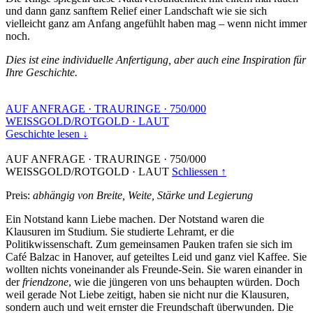
und dann ganz sanftem Relief einer Landschaft wie sie sich
vielleicht ganz am Anfang angefühlt haben mag – wenn nicht immer
noch.
Dies ist eine individuelle Anfertigung, aber auch eine Inspiration für
Ihre Geschichte.
AUF ANFRAGE
·
TRAURINGE
·
750/000
WEISSGOLD/ROTGOLD
·
LAUT
Geschichte lesen ↓
AUF ANFRAGE
·
TRAURINGE
·
750/000
WEISSGOLD/ROTGOLD
·
LAUT
Schliessen ↑
Preis:
abhängig von Breite, Weite, Stärke und Legierung
Ein Notstand kann Liebe machen. Der Notstand waren die
Klausuren im Studium. Sie studierte Lehramt, er die
Politikwissenschaft. Zum gemeinsamen Pauken trafen sie sich im
Café Balzac in Hanover, auf geteiltes Leid und ganz viel Kaffee. Sie
wollten nichts voneinander als Freunde-Sein. Sie waren einander in
der
friendzone
, wie die jüngeren von uns behaupten würden. Doch
weil gerade Not Liebe zeitigt, haben sie nicht nur die Klausuren,
sondern auch und weit ernster die Freundschaft überwunden. Die