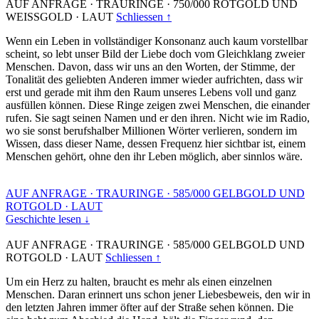
AUF ANFRAGE
·
TRAURINGE
·
750/000 ROTGOLD UND
WEISSGOLD
·
LAUT
Schliessen ↑
Wenn ein Leben in vollständiger Konsonanz auch kaum vorstellbar
scheint, so lebt unser Bild der Liebe doch vom Gleichklang zweier
Menschen. Davon, dass wir uns an den Worten, der Stimme, der
Tonalität des geliebten Anderen immer wieder aufrichten, dass wir
erst und gerade mit ihm den Raum unseres Lebens voll und ganz
ausfüllen können. Diese Ringe zeigen zwei Menschen, die einander
rufen. Sie sagt seinen Namen und er den ihren. Nicht wie im Radio,
wo sie sonst berufshalber Millionen Wörter verlieren, sondern im
Wissen, dass dieser Name, dessen Frequenz hier sichtbar ist, einem
Menschen gehört, ohne den ihr Leben möglich, aber sinnlos wäre.
AUF ANFRAGE
·
TRAURINGE
·
585/000 GELBGOLD UND
ROTGOLD
·
LAUT
Geschichte lesen ↓
AUF ANFRAGE
·
TRAURINGE
·
585/000 GELBGOLD UND
ROTGOLD
·
LAUT
Schliessen ↑
Um ein Herz zu halten, braucht es mehr als einen einzelnen
Menschen. Daran erinnert uns schon jener Liebesbeweis, den wir in
den letzten Jahren immer öfter auf der Straße sehen können. Die