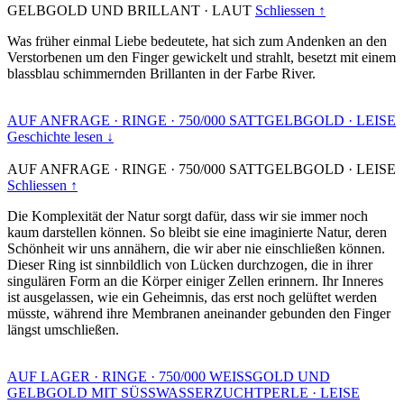
GELBGOLD UND BRILLANT
·
LAUT
Schliessen ↑
Was früher einmal Liebe bedeutete, hat sich zum Andenken an den
Verstorbenen um den Finger gewickelt und strahlt, besetzt mit einem
blassblau schimmernden Brillanten in der Farbe River.
AUF ANFRAGE
·
RINGE
·
750/000 SATTGELBGOLD
·
LEISE
Geschichte lesen ↓
AUF ANFRAGE
·
RINGE
·
750/000 SATTGELBGOLD
·
LEISE
Schliessen ↑
Die Komplexität der Natur sorgt dafür, dass wir sie immer noch
kaum darstellen können. So bleibt sie eine imaginierte Natur, deren
Schönheit wir uns annähern, die wir aber nie einschließen können.
Dieser Ring ist sinnbildlich von Lücken durchzogen, die in ihrer
singulären Form an die Körper einiger Zellen erinnern. Ihr Inneres
ist ausgelassen, wie ein Geheimnis, das erst noch gelüftet werden
müsste, während ihre Membranen aneinander gebunden den Finger
längst umschließen.
AUF LAGER
·
RINGE
·
750/000 WEISSGOLD UND
GELBGOLD MIT SÜSSWASSERZUCHTPERLE
·
LEISE