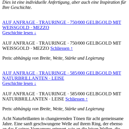
Dies ist eine individuelle Anfertigung, aber auch eine Inspiration für
Ihre Geschichte.
AUF ANFRAGE
·
TRAURINGE
·
750/000 GELBGOLD MIT
WEISSGOLD
·
MEZZO
Geschichte lesen ↓
AUF ANFRAGE
·
TRAURINGE
·
750/000 GELBGOLD MIT
WEISSGOLD
·
MEZZO
Schliessen ↑
Preis:
abhängig von Breite, Weite, Stärke und Legierung
AUF ANFRAGE
·
TRAURINGE
·
585/000 GELBGOLD MIT
NATURBRILLANTEN
·
LEISE
Geschichte lesen ↓
AUF ANFRAGE
·
TRAURINGE
·
585/000 GELBGOLD MIT
NATURBRILLANTEN
·
LEISE
Schliessen ↑
Preis:
abhängig von Breite, Weite, Stärke und Legierung
Acht Naturbrillanten in changierenden Tönen für acht gemeinsame
Jahre. Eine sanft geschwungene Welle auf ihrem Ring, der ebenso
an das
S
seines Vornamens erinnert, wie an die leisen Wellen, die