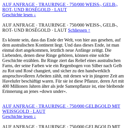
AUF ANFRAGE
·
TRAURINGE
·
750/000 WEISS-, GELB-,
ROT- UND ROSÉGOLD
·
LAUT
Geschichte lesen ↓
AUF ANFRAGE
·
TRAURINGE
·
750/000 WEISS-, GELB-,
ROT- UND ROSÉGOLD
·
LAUT
Schliessen ↑
Es könnte sein, dass das Ende der Welt, von hier aus gesehen, auf
dem australischen Kontinent liegt. Und dass dieses Ende, ist man
einmal dort angekommen, letztlich neue Anfänge zeitigt. Die
Liebenden, denen diese Ringe gehören, können eine solche
Geschichte erzählen. Ihr Ringe ziert das Relief eines australischen
Farns, der seine Farben wie ein Regenbogen von Silber nach Gelb
zu Rot und Rosé changiert, und sicher zu den handwerklich
anspruchsvolleren Arbeiten zählt, mit denen wir in jüngerer Zeit am
Havelufer beschäftigt waren. Für sie ist diese Pflanze, deren Art mit
400 Millionen Jahren älter als jede Samenpflanze ist, eine bleibende
Erinnerung an jenes »down under«.
AUF ANFRAGE
·
TRAURINGE
·
750/000 GELBGOLD MIT
WEISSGOLD
·
LAUT
Geschichte lesen ↓
AUF ANFRAGE
·
TRAURINGE
·
750/000 GELBGOLD MIT