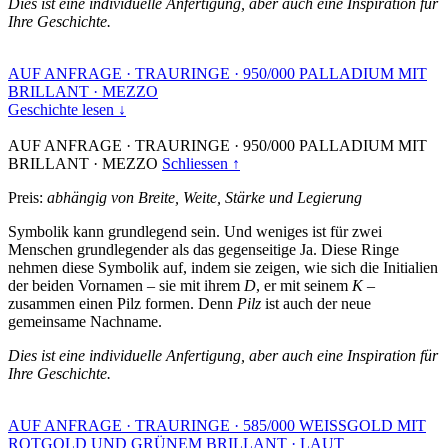
Dies ist eine individuelle Anfertigung, aber auch eine Inspiration für
Ihre Geschichte.
AUF ANFRAGE
·
TRAURINGE
·
950/000 PALLADIUM MIT
BRILLANT
·
MEZZO
Geschichte lesen ↓
AUF ANFRAGE
·
TRAURINGE
·
950/000 PALLADIUM MIT
BRILLANT
·
MEZZO
Schliessen ↑
Preis:
abhängig von Breite, Weite, Stärke und Legierung
Symbolik kann grundlegend sein. Und weniges ist für zwei
Menschen grundlegender als das gegenseitige Ja. Diese Ringe
nehmen diese Symbolik auf, indem sie zeigen, wie sich die Initialien
der beiden Vornamen – sie mit ihrem
D
, er mit seinem
K
–
zusammen einen Pilz formen. Denn
Pilz
ist auch der neue
gemeinsame Nachname.
Dies ist eine individuelle Anfertigung, aber auch eine Inspiration für
Ihre Geschichte.
AUF ANFRAGE
·
TRAURINGE
·
585/000 WEISSGOLD MIT
ROTGOLD UND GRÜNEM BRILLANT
·
LAUT