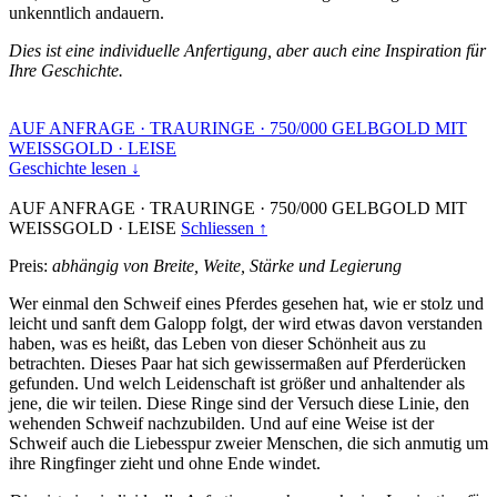
unkenntlich andauern.
Dies ist eine individuelle Anfertigung, aber auch eine Inspiration für
Ihre Geschichte.
AUF ANFRAGE
·
TRAURINGE
·
750/000 GELBGOLD MIT
WEISSGOLD
·
LEISE
Geschichte lesen ↓
AUF ANFRAGE
·
TRAURINGE
·
750/000 GELBGOLD MIT
WEISSGOLD
·
LEISE
Schliessen ↑
Preis:
abhängig von Breite, Weite, Stärke und Legierung
Wer einmal den Schweif eines Pferdes gesehen hat, wie er stolz und
leicht und sanft dem Galopp folgt, der wird etwas davon verstanden
haben, was es heißt, das Leben von dieser Schönheit aus zu
betrachten. Dieses Paar hat sich gewissermaßen auf Pferderücken
gefunden. Und welch Leidenschaft ist größer und anhaltender als
jene, die wir teilen. Diese Ringe sind der Versuch diese Linie, den
wehenden Schweif nachzubilden. Und auf eine Weise ist der
Schweif auch die Liebesspur zweier Menschen, die sich anmutig um
ihre Ringfinger zieht und ohne Ende windet.