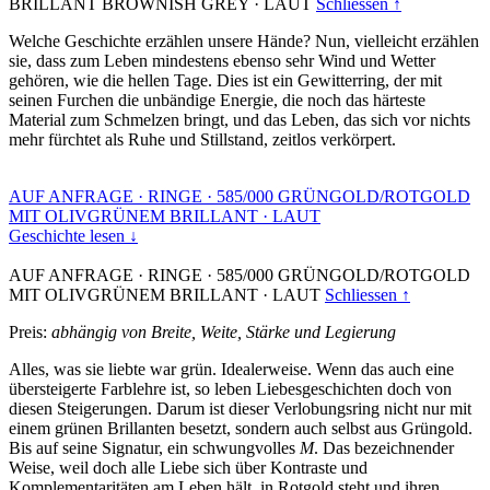
BRILLANT BROWNISH GREY
·
LAUT
Schliessen ↑
Welche Geschichte erzählen unsere Hände? Nun, vielleicht erzählen
sie, dass zum Leben mindestens ebenso sehr Wind und Wetter
gehören, wie die hellen Tage. Dies ist ein Gewitterring, der mit
seinen Furchen die unbändige Energie, die noch das härteste
Material zum Schmelzen bringt, und das Leben, das sich vor nichts
mehr fürchtet als Ruhe und Stillstand, zeitlos verkörpert.
AUF ANFRAGE
·
RINGE
·
585/000 GRÜNGOLD/ROTGOLD
MIT OLIVGRÜNEM BRILLANT
·
LAUT
Geschichte lesen ↓
AUF ANFRAGE
·
RINGE
·
585/000 GRÜNGOLD/ROTGOLD
MIT OLIVGRÜNEM BRILLANT
·
LAUT
Schliessen ↑
Preis:
abhängig von Breite, Weite, Stärke und Legierung
Alles, was sie liebte war grün. Idealerweise. Wenn das auch eine
übersteigerte Farblehre ist, so leben Liebesgeschichten doch von
diesen Steigerungen. Darum ist dieser Verlobungsring nicht nur mit
einem grünen Brillanten besetzt, sondern auch selbst aus Grüngold.
Bis auf seine Signatur, ein schwungvolles
M
. Das bezeichnender
Weise, weil doch alle Liebe sich über Kontraste und
Komplementaritäten am Leben hält, in Rotgold steht und ihren