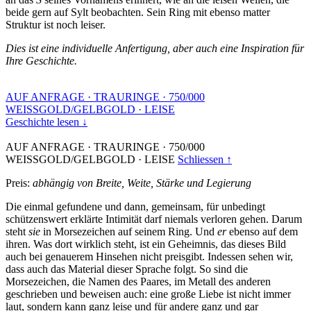
beide gern auf Sylt beobachten. Sein Ring mit ebenso matter
Struktur ist noch leiser.
Dies ist eine individuelle Anfertigung, aber auch eine Inspiration für
Ihre Geschichte.
AUF ANFRAGE
·
TRAURINGE
·
750/000
WEISSGOLD/GELBGOLD
·
LEISE
Geschichte lesen ↓
AUF ANFRAGE
·
TRAURINGE
·
750/000
WEISSGOLD/GELBGOLD
·
LEISE
Schliessen ↑
Preis:
abhängig von Breite, Weite, Stärke und Legierung
Die einmal gefundene und dann, gemeinsam, für unbedingt
schützenswert erklärte Intimität darf niemals verloren gehen. Darum
steht
sie
in Morsezeichen auf seinem Ring. Und
er
ebenso auf dem
ihren. Was dort wirklich steht, ist ein Geheimnis, das dieses Bild
auch bei genauerem Hinsehen nicht preisgibt. Indessen sehen wir,
dass auch das Material dieser Sprache folgt. So sind die
Morsezeichen, die Namen des Paares, im Metall des anderen
geschrieben und beweisen auch: eine große Liebe ist nicht immer
laut, sondern kann ganz leise und für andere ganz und gar