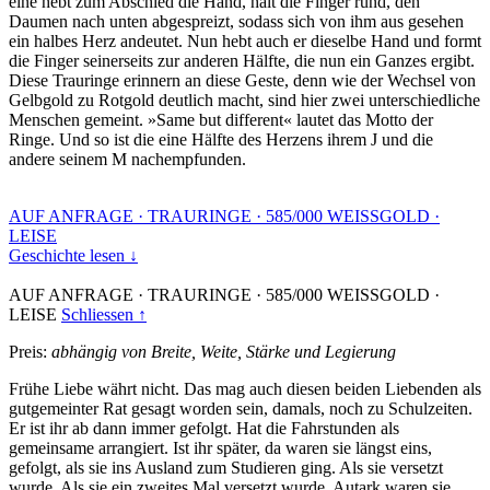
eine hebt zum Abschied die Hand, hält die Finger rund, den
Daumen nach unten abgespreizt, sodass sich von ihm aus gesehen
ein halbes Herz andeutet. Nun hebt auch er dieselbe Hand und formt
die Finger seinerseits zur anderen Hälfte, die nun ein Ganzes ergibt.
Diese Trauringe erinnern an diese Geste, denn wie der Wechsel von
Gelbgold zu Rotgold deutlich macht, sind hier zwei unterschiedliche
Menschen gemeint. »Same but different« lautet das Motto der
Ringe. Und so ist die eine Hälfte des Herzens ihrem J und die
andere seinem M nachempfunden.
AUF ANFRAGE
·
TRAURINGE
·
585/000 WEISSGOLD
·
LEISE
Geschichte lesen ↓
AUF ANFRAGE
·
TRAURINGE
·
585/000 WEISSGOLD
·
LEISE
Schliessen ↑
Preis:
abhängig von Breite, Weite, Stärke und Legierung
Frühe Liebe währt nicht. Das mag auch diesen beiden Liebenden als
gutgemeinter Rat gesagt worden sein, damals, noch zu Schulzeiten.
Er ist ihr ab dann immer gefolgt. Hat die Fahrstunden als
gemeinsame arrangiert. Ist ihr später, da waren sie längst eins,
gefolgt, als sie ins Ausland zum Studieren ging. Als sie versetzt
wurde. Als sie ein zweites Mal versetzt wurde. Autark waren sie