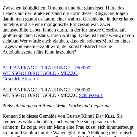
Zwischen königlichem Ornament und der glanzlosen Härte des
Lebens auf der Straße entstand die Form dieser Ringe. Sie folgen
damit, man glaubt es kaum, einer wahren Geschichte, in der er lange
mittellos und sie eine mongolische Prinzessin war. Zwei
unausgefüllte Leben fanden darin, in der für unsere Gesellschaft
größtmöglichen Distanz, ihren Anfang. Dabei ist heute wenig davon
sichtbar. Wer würde auch glauben, dass ein solches Märchen eines
Tages von einem erzählt wird, der sonst halsbrecherische
Autobahnszenen fürs Kino inszeniert?
AUF ANFRAGE
·
TRAURINGE
·
750/000
WEISSGOLD/ROTGOLD
·
MEZZO
Geschichte lesen ↓
AUF ANFRAGE
·
TRAURINGE
·
750/000
WEISSGOLD/ROTGOLD
·
MEZZO
Schliessen ↑
Preis:
abhängig von Breite, Weite, Stärke und Legierung
Kennen Sie dieses Gemälde von Gustav Klimt?
Der Kuss.
Sie
kennen es wahrscheinlich, auch wenn Sie sich gerade nicht
erinnern. Es zeigt, wie ein Mann eine Frau küsst, sich hinunterbeugt
zu ihr und sie ihm nur die Wange gibt. Eine Abbildung die ikonisch