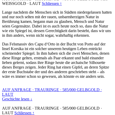
WEISSGOLD
·
LAUT
Schliessen ↑
Lange nachdem die Menschen sich in Städten niedergelassen hatten
und nur noch selten mit der rauen, unbarmherzigen Natur in
Berührung kamen, begann man zu glauben, Mensch und Natur
seien Gegensätze. Dabei ist es auch heute noch so, dass die Natur
wie ein Spiegel ist, dessen Gerechtigkeit darin besteht, dass wir uns
in ihm anders, wenn nicht sogar, wahrhaftig erkennen.
Das Felsmassiv des Capu d‘Orto in der Bucht von Porto auf der
Insel Korsika ist ein solcher unserem heutigen Leben entrückt
scheinender Spiegel. In ihm haben sich die zwei Menschen, denen
diese Ringe gelten, erstmals als Paar erkannt und bald einander
lieben gelernt, sodass ihre Ringe heute die archaische Silhouette
dieses Berges zeigen. Jeder Ring hat einen Gipfel, an deren Spitze
der erste Buchstabe der und des anderen geschrieben steht – als
wäre es immer schon so gewesen, als könnte es nie anders sein.
AUF ANFRAGE
·
TRAURINGE
·
585/000 GELBGOLD
·
LAUT
Geschichte lesen ↓
AUF ANFRAGE
·
TRAURINGE
·
585/000 GELBGOLD
·
LAUT
Schliessen ↑