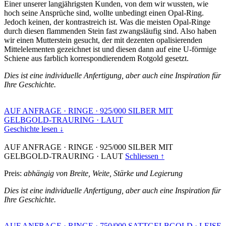
Einer unserer langjährigsten Kunden, von dem wir wussten, wie
hoch seine Ansprüche sind, wollte unbedingt einen Opal-Ring.
Jedoch keinen, der kontrastreich ist. Was die meisten Opal-Ringe
durch diesen flammenden Stein fast zwangsläufig sind. Also haben
wir einen Mutterstein gesucht, der mit dezenten opalisierenden
Mittelelementen gezeichnet ist und diesen dann auf eine U-förmige
Schiene aus farblich korrespondierendem Rotgold gesetzt.
Dies ist eine individuelle Anfertigung, aber auch eine Inspiration für
Ihre Geschichte.
AUF ANFRAGE
·
RINGE
·
925/000 SILBER MIT
GELBGOLD-TRAURING
·
LAUT
Geschichte lesen ↓
AUF ANFRAGE
·
RINGE
·
925/000 SILBER MIT
GELBGOLD-TRAURING
·
LAUT
Schliessen ↑
Preis:
abhängig von Breite, Weite, Stärke und Legierung
Dies ist eine individuelle Anfertigung, aber auch eine Inspiration für
Ihre Geschichte.
AUF ANFRAGE
·
RINGE
·
750/000 SATTGELBGOLD
·
LEISE