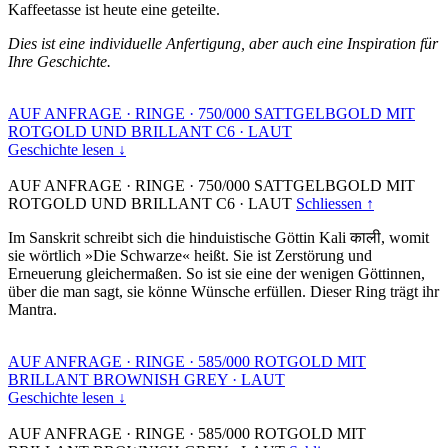
Kaffeetasse ist heute eine geteilte.
Dies ist eine individuelle Anfertigung, aber auch eine Inspiration für
Ihre Geschichte.
AUF ANFRAGE
·
RINGE
·
750/000 SATTGELBGOLD MIT
ROTGOLD UND BRILLANT C6
·
LAUT
Geschichte lesen ↓
AUF ANFRAGE
·
RINGE
·
750/000 SATTGELBGOLD MIT
ROTGOLD UND BRILLANT C6
·
LAUT
Schliessen ↑
Im Sanskrit schreibt sich die hinduistische Göttin Kali काली, womit
sie wörtlich »Die Schwarze« heißt. Sie ist Zerstörung und
Erneuerung gleichermaßen. So ist sie eine der wenigen Göttinnen,
über die man sagt, sie könne Wünsche erfüllen. Dieser Ring trägt ihr
Mantra.
AUF ANFRAGE
·
RINGE
·
585/000 ROTGOLD MIT
BRILLANT BROWNISH GREY
·
LAUT
Geschichte lesen ↓
AUF ANFRAGE
·
RINGE
·
585/000 ROTGOLD MIT