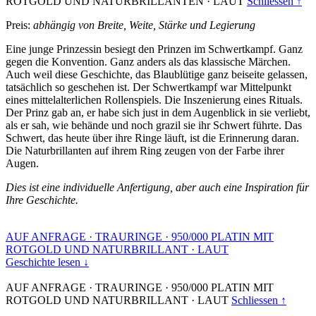
ROTGOLD UND NATURBRILLANTEN
·
LAUT
Schliessen ↑
Preis:
abhängig von Breite, Weite, Stärke und Legierung
Eine junge Prinzessin besiegt den Prinzen im Schwertkampf. Ganz
gegen die Konvention. Ganz anders als das klassische Märchen.
Auch weil diese Geschichte, das Blaublütige ganz beiseite gelassen,
tatsächlich so geschehen ist. Der Schwertkampf war Mittelpunkt
eines mittelalterlichen Rollenspiels. Die Inszenierung eines Rituals.
Der Prinz gab an, er habe sich just in dem Augenblick in sie verliebt,
als er sah, wie behände und noch grazil sie ihr Schwert führte. Das
Schwert, das heute über ihre Ringe läuft, ist die Erinnerung daran.
Die Naturbrillanten auf ihrem Ring zeugen von der Farbe ihrer
Augen.
Dies ist eine individuelle Anfertigung, aber auch eine Inspiration für
Ihre Geschichte.
AUF ANFRAGE
·
TRAURINGE
·
950/000 PLATIN MIT
ROTGOLD UND NATURBRILLANT
·
LAUT
Geschichte lesen ↓
AUF ANFRAGE
·
TRAURINGE
·
950/000 PLATIN MIT
ROTGOLD UND NATURBRILLANT
·
LAUT
Schliessen ↑