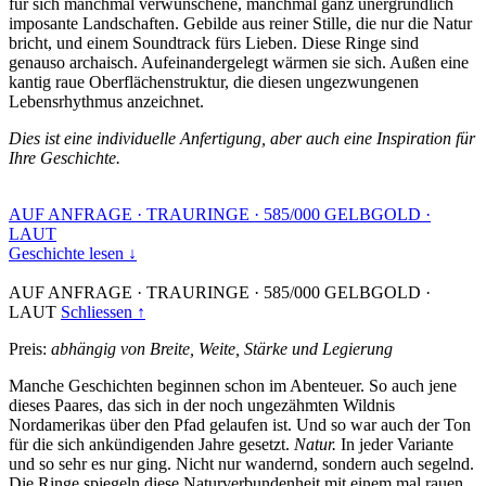
für sich manchmal verwunschene, manchmal ganz unergründlich
imposante Landschaften. Gebilde aus reiner Stille, die nur die Natur
bricht, und einem Soundtrack fürs Lieben. Diese Ringe sind
genauso archaisch. Aufeinandergelegt wärmen sie sich. Außen eine
kantig raue Oberflächenstruktur, die diesen ungezwungenen
Lebensrhythmus anzeichnet.
Dies ist eine individuelle Anfertigung, aber auch eine Inspiration für
Ihre Geschichte.
AUF ANFRAGE
·
TRAURINGE
·
585/000 GELBGOLD
·
LAUT
Geschichte lesen ↓
AUF ANFRAGE
·
TRAURINGE
·
585/000 GELBGOLD
·
LAUT
Schliessen ↑
Preis:
abhängig von Breite, Weite, Stärke und Legierung
Manche Geschichten beginnen schon im Abenteuer. So auch jene
dieses Paares, das sich in der noch ungezähmten Wildnis
Nordamerikas über den Pfad gelaufen ist. Und so war auch der Ton
für die sich ankündigenden Jahre gesetzt.
Natur.
In jeder Variante
und so sehr es nur ging. Nicht nur wandernd, sondern auch segelnd.
Die Ringe spiegeln diese Naturverbundenheit mit einem mal rauen