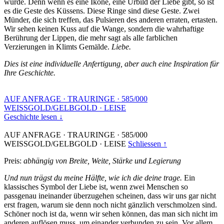
wurde. Denn wenn es eine Ikone, eine Urbild der Liebe gibt, so ist
es die Geste des Küssens. Diese Ringe sind diese Geste. Zwei
Münder, die sich treffen, das Pulsieren des anderen erraten, ertasten.
Wir sehen keinen Kuss auf die Wange, sondern die wahrhaftige
Berührung der Lippen, die mehr sagt als alle farblichen
Verzierungen in Klimts Gemälde.
Liebe.
Dies ist eine individuelle Anfertigung, aber auch eine Inspiration für
Ihre Geschichte.
AUF ANFRAGE
·
TRAURINGE
·
585/000
WEISSGOLD/GELBGOLD
·
LEISE
Geschichte lesen ↓
AUF ANFRAGE
·
TRAURINGE
·
585/000
WEISSGOLD/GELBGOLD
·
LEISE
Schliessen ↑
Preis:
abhängig von Breite, Weite, Stärke und Legierung
Und nun trägst du meine Hälfte, wie ich die deine trage.
Ein
klassisches Symbol der Liebe ist, wenn zwei Menschen so
passgenau ineinander überzugehen scheinen, dass wir uns gar nicht
erst fragen, warum sie denn noch nicht gänzlich verschmolzen sind.
Schöner noch ist da, wenn wir sehen können, das man sich nicht im
anderen auflösen muss, um einander verbunden zu sein. Vor allem,