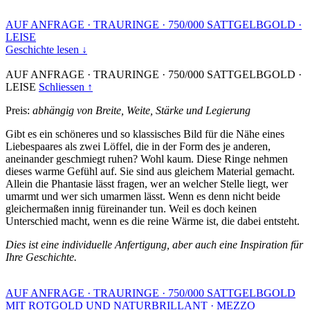
AUF ANFRAGE
·
TRAURINGE
·
750/000 SATTGELBGOLD
·
LEISE
Geschichte lesen ↓
AUF ANFRAGE
·
TRAURINGE
·
750/000 SATTGELBGOLD
·
LEISE
Schliessen ↑
Preis:
abhängig von Breite, Weite, Stärke und Legierung
Gibt es ein schöneres und so klassisches Bild für die Nähe eines
Liebespaares als zwei Löffel, die in der Form des je anderen,
aneinander geschmiegt ruhen? Wohl kaum. Diese Ringe nehmen
dieses warme Gefühl auf. Sie sind aus gleichem Material gemacht.
Allein die Phantasie lässt fragen, wer an welcher Stelle liegt, wer
umarmt und wer sich umarmen lässt. Wenn es denn nicht beide
gleichermaßen innig füreinander tun. Weil es doch keinen
Unterschied macht, wenn es die reine Wärme ist, die dabei entsteht.
Dies ist eine individuelle Anfertigung, aber auch eine Inspiration für
Ihre Geschichte.
AUF ANFRAGE
·
TRAURINGE
·
750/000 SATTGELBGOLD
MIT ROTGOLD UND NATURBRILLANT
·
MEZZO