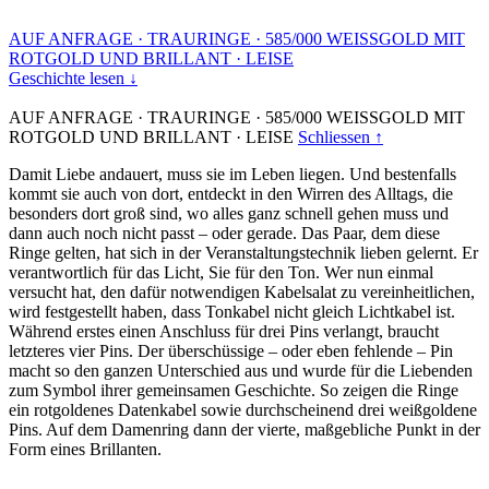
AUF ANFRAGE
·
TRAURINGE
·
585/000 WEISSGOLD MIT
ROTGOLD UND BRILLANT
·
LEISE
Geschichte lesen ↓
AUF ANFRAGE
·
TRAURINGE
·
585/000 WEISSGOLD MIT
ROTGOLD UND BRILLANT
·
LEISE
Schliessen ↑
Damit Liebe andauert, muss sie im Leben liegen. Und bestenfalls
kommt sie auch von dort, entdeckt in den Wirren des Alltags, die
besonders dort groß sind, wo alles ganz schnell gehen muss und
dann auch noch nicht passt – oder gerade. Das Paar, dem diese
Ringe gelten, hat sich in der Veranstaltungstechnik lieben gelernt. Er
verantwortlich für das Licht, Sie für den Ton. Wer nun einmal
versucht hat, den dafür notwendigen Kabelsalat zu vereinheitlichen,
wird festgestellt haben, dass Tonkabel nicht gleich Lichtkabel ist.
Während erstes einen Anschluss für drei Pins verlangt, braucht
letzteres vier Pins. Der überschüssige – oder eben fehlende – Pin
macht so den ganzen Unterschied aus und wurde für die Liebenden
zum Symbol ihrer gemeinsamen Geschichte. So zeigen die Ringe
ein rotgoldenes Datenkabel sowie durchscheinend drei weißgoldene
Pins. Auf dem Damenring dann der vierte, maßgebliche Punkt in der
Form eines Brillanten.