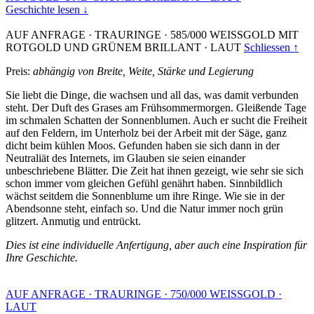
Geschichte lesen ↓
AUF ANFRAGE
·
TRAURINGE
·
585/000 WEISSGOLD MIT
ROTGOLD UND GRÜNEM BRILLANT
·
LAUT
Schliessen ↑
Preis:
abhängig von Breite, Weite, Stärke und Legierung
Sie liebt die Dinge, die wachsen und all das, was damit verbunden
steht. Der Duft des Grases am Frühsommermorgen. Gleißende Tage
im schmalen Schatten der Sonnenblumen. Auch er sucht die Freiheit
auf den Feldern, im Unterholz bei der Arbeit mit der Säge, ganz
dicht beim kühlen Moos. Gefunden haben sie sich dann in der
Neutraliät des Internets, im Glauben sie seien einander
unbeschriebene Blätter. Die Zeit hat ihnen gezeigt, wie sehr sie sich
schon immer vom gleichen Gefühl genährt haben. Sinnbildlich
wächst seitdem die Sonnenblume um ihre Ringe. Wie sie in der
Abendsonne steht, einfach so. Und die Natur immer noch grün
glitzert. Anmutig und entrückt.
Dies ist eine individuelle Anfertigung, aber auch eine Inspiration für
Ihre Geschichte.
AUF ANFRAGE
·
TRAURINGE
·
750/000 WEISSGOLD
·
LAUT