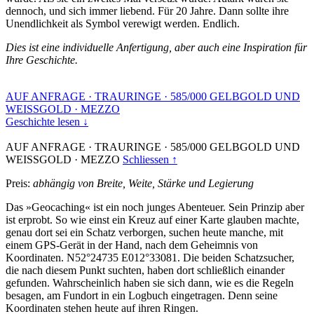
dennoch, und sich immer liebend. Für 20 Jahre. Dann sollte ihre
Unendlichkeit als Symbol verewigt werden. Endlich.
Dies ist eine individuelle Anfertigung, aber auch eine Inspiration für
Ihre Geschichte.
AUF ANFRAGE
·
TRAURINGE
·
585/000 GELBGOLD UND
WEISSGOLD
·
MEZZO
Geschichte lesen ↓
AUF ANFRAGE
·
TRAURINGE
·
585/000 GELBGOLD UND
WEISSGOLD
·
MEZZO
Schliessen ↑
Preis:
abhängig von Breite, Weite, Stärke und Legierung
Das »Geocaching« ist ein noch junges Abenteuer. Sein Prinzip aber
ist erprobt. So wie einst ein Kreuz auf einer Karte glauben machte,
genau dort sei ein Schatz verborgen, suchen heute manche, mit
einem GPS-Gerät in der Hand, nach dem Geheimnis von
Koordinaten. N52°24735 E012°33081. Die beiden Schatzsucher,
die nach diesem Punkt suchten, haben dort schließlich einander
gefunden. Wahrscheinlich haben sie sich dann, wie es die Regeln
besagen, am Fundort in ein Logbuch eingetragen. Denn seine
Koordinaten stehen heute auf ihren Ringen.