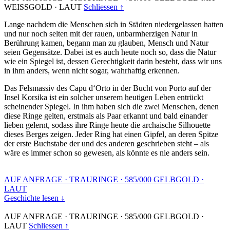
WEISSGOLD
·
LAUT
Schliessen ↑
Lange nachdem die Menschen sich in Städten niedergelassen hatten
und nur noch selten mit der rauen, unbarmherzigen Natur in
Berührung kamen, begann man zu glauben, Mensch und Natur
seien Gegensätze. Dabei ist es auch heute noch so, dass die Natur
wie ein Spiegel ist, dessen Gerechtigkeit darin besteht, dass wir uns
in ihm anders, wenn nicht sogar, wahrhaftig erkennen.
Das Felsmassiv des Capu d‘Orto in der Bucht von Porto auf der
Insel Korsika ist ein solcher unserem heutigen Leben entrückt
scheinender Spiegel. In ihm haben sich die zwei Menschen, denen
diese Ringe gelten, erstmals als Paar erkannt und bald einander
lieben gelernt, sodass ihre Ringe heute die archaische Silhouette
dieses Berges zeigen. Jeder Ring hat einen Gipfel, an deren Spitze
der erste Buchstabe der und des anderen geschrieben steht – als
wäre es immer schon so gewesen, als könnte es nie anders sein.
AUF ANFRAGE
·
TRAURINGE
·
585/000 GELBGOLD
·
LAUT
Geschichte lesen ↓
AUF ANFRAGE
·
TRAURINGE
·
585/000 GELBGOLD
·
LAUT
Schliessen ↑