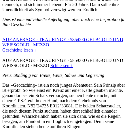
dennoch, und sich immer liebend. Für 20 Jahre. Dann sollte ihre
Unendlichkeit als Symbol verewigt werden. Endlich.
Dies ist eine individuelle Anfertigung, aber auch eine Inspiration für
Ihre Geschichte.
AUF ANFRAGE
·
TRAURINGE
·
585/000 GELBGOLD UND
WEISSGOLD
·
MEZZO
Geschichte lesen ↓
AUF ANFRAGE
·
TRAURINGE
·
585/000 GELBGOLD UND
WEISSGOLD
·
MEZZO
Schliessen ↑
Preis:
abhängig von Breite, Weite, Stärke und Legierung
Das »Geocaching« ist ein noch junges Abenteuer. Sein Prinzip aber
ist erprobt. So wie einst ein Kreuz auf einer Karte glauben machte,
genau dort sei ein Schatz verborgen, suchen heute manche, mit
einem GPS-Gerät in der Hand, nach dem Geheimnis von
Koordinaten. N52°24735 E012°33081. Die beiden Schatzsucher,
die nach diesem Punkt suchten, haben dort schließlich einander
gefunden. Wahrscheinlich haben sie sich dann, wie es die Regeln
besagen, am Fundort in ein Logbuch eingetragen. Denn seine
Koordinaten stehen heute auf ihren Ringen.