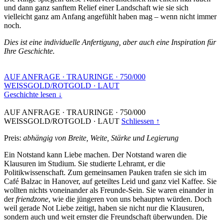
und dann ganz sanftem Relief einer Landschaft wie sie sich
vielleicht ganz am Anfang angefühlt haben mag – wenn nicht immer
noch.
Dies ist eine individuelle Anfertigung, aber auch eine Inspiration für
Ihre Geschichte.
AUF ANFRAGE
·
TRAURINGE
·
750/000
WEISSGOLD/ROTGOLD
·
LAUT
Geschichte lesen ↓
AUF ANFRAGE
·
TRAURINGE
·
750/000
WEISSGOLD/ROTGOLD
·
LAUT
Schliessen ↑
Preis:
abhängig von Breite, Weite, Stärke und Legierung
Ein Notstand kann Liebe machen. Der Notstand waren die
Klausuren im Studium. Sie studierte Lehramt, er die
Politikwissenschaft. Zum gemeinsamen Pauken trafen sie sich im
Café Balzac in Hanover, auf geteiltes Leid und ganz viel Kaffee. Sie
wollten nichts voneinander als Freunde-Sein. Sie waren einander in
der
friendzone
, wie die jüngeren von uns behaupten würden. Doch
weil gerade Not Liebe zeitigt, haben sie nicht nur die Klausuren,
sondern auch und weit ernster die Freundschaft überwunden. Die