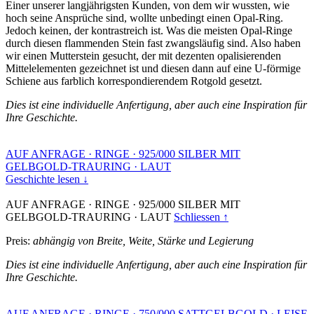
Einer unserer langjährigsten Kunden, von dem wir wussten, wie
hoch seine Ansprüche sind, wollte unbedingt einen Opal-Ring.
Jedoch keinen, der kontrastreich ist. Was die meisten Opal-Ringe
durch diesen flammenden Stein fast zwangsläufig sind. Also haben
wir einen Mutterstein gesucht, der mit dezenten opalisierenden
Mittelelementen gezeichnet ist und diesen dann auf eine U-förmige
Schiene aus farblich korrespondierendem Rotgold gesetzt.
Dies ist eine individuelle Anfertigung, aber auch eine Inspiration für
Ihre Geschichte.
AUF ANFRAGE
·
RINGE
·
925/000 SILBER MIT
GELBGOLD-TRAURING
·
LAUT
Geschichte lesen ↓
AUF ANFRAGE
·
RINGE
·
925/000 SILBER MIT
GELBGOLD-TRAURING
·
LAUT
Schliessen ↑
Preis:
abhängig von Breite, Weite, Stärke und Legierung
Dies ist eine individuelle Anfertigung, aber auch eine Inspiration für
Ihre Geschichte.
AUF ANFRAGE
·
RINGE
·
750/000 SATTGELBGOLD
·
LEISE