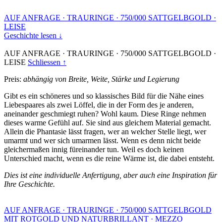
AUF ANFRAGE
·
TRAURINGE
·
750/000 SATTGELBGOLD
·
LEISE
Geschichte lesen ↓
AUF ANFRAGE
·
TRAURINGE
·
750/000 SATTGELBGOLD
·
LEISE
Schliessen ↑
Preis:
abhängig von Breite, Weite, Stärke und Legierung
Gibt es ein schöneres und so klassisches Bild für die Nähe eines
Liebespaares als zwei Löffel, die in der Form des je anderen,
aneinander geschmiegt ruhen? Wohl kaum. Diese Ringe nehmen
dieses warme Gefühl auf. Sie sind aus gleichem Material gemacht.
Allein die Phantasie lässt fragen, wer an welcher Stelle liegt, wer
umarmt und wer sich umarmen lässt. Wenn es denn nicht beide
gleichermaßen innig füreinander tun. Weil es doch keinen
Unterschied macht, wenn es die reine Wärme ist, die dabei entsteht.
Dies ist eine individuelle Anfertigung, aber auch eine Inspiration für
Ihre Geschichte.
AUF ANFRAGE
·
TRAURINGE
·
750/000 SATTGELBGOLD
MIT ROTGOLD UND NATURBRILLANT
·
MEZZO