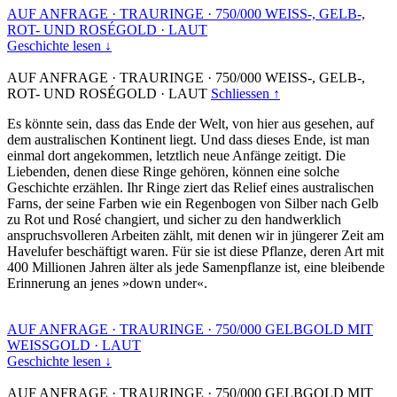
AUF ANFRAGE
·
TRAURINGE
·
750/000 WEISS-, GELB-,
ROT- UND ROSÉGOLD
·
LAUT
Geschichte lesen ↓
AUF ANFRAGE
·
TRAURINGE
·
750/000 WEISS-, GELB-,
ROT- UND ROSÉGOLD
·
LAUT
Schliessen ↑
Es könnte sein, dass das Ende der Welt, von hier aus gesehen, auf
dem australischen Kontinent liegt. Und dass dieses Ende, ist man
einmal dort angekommen, letztlich neue Anfänge zeitigt. Die
Liebenden, denen diese Ringe gehören, können eine solche
Geschichte erzählen. Ihr Ringe ziert das Relief eines australischen
Farns, der seine Farben wie ein Regenbogen von Silber nach Gelb
zu Rot und Rosé changiert, und sicher zu den handwerklich
anspruchsvolleren Arbeiten zählt, mit denen wir in jüngerer Zeit am
Havelufer beschäftigt waren. Für sie ist diese Pflanze, deren Art mit
400 Millionen Jahren älter als jede Samenpflanze ist, eine bleibende
Erinnerung an jenes »down under«.
AUF ANFRAGE
·
TRAURINGE
·
750/000 GELBGOLD MIT
WEISSGOLD
·
LAUT
Geschichte lesen ↓
AUF ANFRAGE
·
TRAURINGE
·
750/000 GELBGOLD MIT