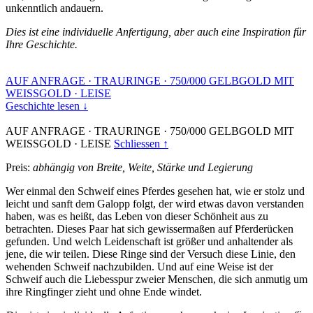
unkenntlich andauern.
Dies ist eine individuelle Anfertigung, aber auch eine Inspiration für
Ihre Geschichte.
AUF ANFRAGE
·
TRAURINGE
·
750/000 GELBGOLD MIT
WEISSGOLD
·
LEISE
Geschichte lesen ↓
AUF ANFRAGE
·
TRAURINGE
·
750/000 GELBGOLD MIT
WEISSGOLD
·
LEISE
Schliessen ↑
Preis:
abhängig von Breite, Weite, Stärke und Legierung
Wer einmal den Schweif eines Pferdes gesehen hat, wie er stolz und
leicht und sanft dem Galopp folgt, der wird etwas davon verstanden
haben, was es heißt, das Leben von dieser Schönheit aus zu
betrachten. Dieses Paar hat sich gewissermaßen auf Pferderücken
gefunden. Und welch Leidenschaft ist größer und anhaltender als
jene, die wir teilen. Diese Ringe sind der Versuch diese Linie, den
wehenden Schweif nachzubilden. Und auf eine Weise ist der
Schweif auch die Liebesspur zweier Menschen, die sich anmutig um
ihre Ringfinger zieht und ohne Ende windet.