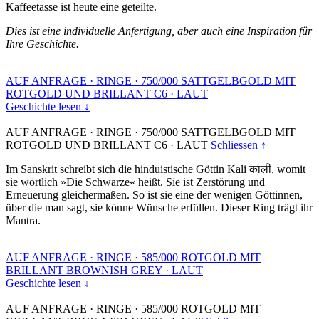
Kaffeetasse ist heute eine geteilte.
Dies ist eine individuelle Anfertigung, aber auch eine Inspiration für
Ihre Geschichte.
AUF ANFRAGE
·
RINGE
·
750/000 SATTGELBGOLD MIT
ROTGOLD UND BRILLANT C6
·
LAUT
Geschichte lesen ↓
AUF ANFRAGE
·
RINGE
·
750/000 SATTGELBGOLD MIT
ROTGOLD UND BRILLANT C6
·
LAUT
Schliessen ↑
Im Sanskrit schreibt sich die hinduistische Göttin Kali काली, womit
sie wörtlich »Die Schwarze« heißt. Sie ist Zerstörung und
Erneuerung gleichermaßen. So ist sie eine der wenigen Göttinnen,
über die man sagt, sie könne Wünsche erfüllen. Dieser Ring trägt ihr
Mantra.
AUF ANFRAGE
·
RINGE
·
585/000 ROTGOLD MIT
BRILLANT BROWNISH GREY
·
LAUT
Geschichte lesen ↓
AUF ANFRAGE
·
RINGE
·
585/000 ROTGOLD MIT