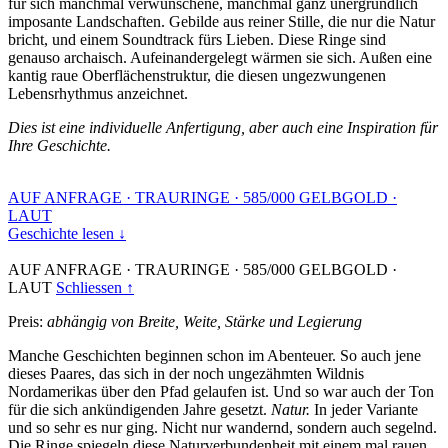
für sich manchmal verwunschene, manchmal ganz unergründlich
imposante Landschaften. Gebilde aus reiner Stille, die nur die Natur
bricht, und einem Soundtrack fürs Lieben. Diese Ringe sind
genauso archaisch. Aufeinandergelegt wärmen sie sich. Außen eine
kantig raue Oberflächenstruktur, die diesen ungezwungenen
Lebensrhythmus anzeichnet.
Dies ist eine individuelle Anfertigung, aber auch eine Inspiration für
Ihre Geschichte.
AUF ANFRAGE
·
TRAURINGE
·
585/000 GELBGOLD
·
LAUT
Geschichte lesen ↓
AUF ANFRAGE
·
TRAURINGE
·
585/000 GELBGOLD
·
LAUT
Schliessen ↑
Preis:
abhängig von Breite, Weite, Stärke und Legierung
Manche Geschichten beginnen schon im Abenteuer. So auch jene
dieses Paares, das sich in der noch ungezähmten Wildnis
Nordamerikas über den Pfad gelaufen ist. Und so war auch der Ton
für die sich ankündigenden Jahre gesetzt.
Natur.
In jeder Variante
und so sehr es nur ging. Nicht nur wandernd, sondern auch segelnd.
Die Ringe spiegeln diese Naturverbundenheit mit einem mal rauen