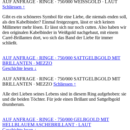
AUF ANFRAGE
·
RINGE
·
750/000 WEISSGOLD
·
LAUT
Schliessen ↑
Gibt es ein schöneres Symbol für eine Liebe, die niemals enden soll,
als den Kabelbinder? Einmal festgezogen, lässt er sich keinen
Millimeter mehr lösen. Er lässt sich nur noch cutten. Also haben wir
den originalen Kabelbinder in Weißgold nachgebaut, mit einem
Carré-Brillanten dort, wo sich das Band der Liebe für immer
schließt.
AUF ANFRAGE
·
RINGE
·
750/000 SATTGELBGOLD MIT
BRILLANTEN
·
MEZZO
Geschichte lesen ↓
AUF ANFRAGE
·
RINGE
·
750/000 SATTGELBGOLD MIT
BRILLANTEN
·
MEZZO
Schliessen ↑
Alle drei Lieben seines Lebens sind in diesem Ring aufgehoben: sie
und die beiden Töchter. Für jede einen Brillant und Sattgelbgold
drumherum.
AUF ANFRAGE
·
RINGE
·
750/000 GELBGOLD MIT
HELLBLAUEM ASCHEBRILLANT
·
LAUT
Geschichte lesen ↓