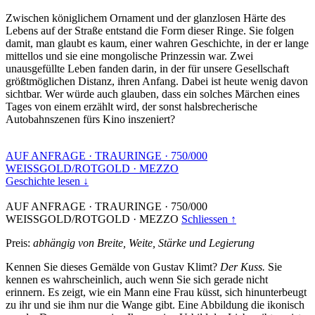
Zwischen königlichem Ornament und der glanzlosen Härte des
Lebens auf der Straße entstand die Form dieser Ringe. Sie folgen
damit, man glaubt es kaum, einer wahren Geschichte, in der er lange
mittellos und sie eine mongolische Prinzessin war. Zwei
unausgefüllte Leben fanden darin, in der für unsere Gesellschaft
größtmöglichen Distanz, ihren Anfang. Dabei ist heute wenig davon
sichtbar. Wer würde auch glauben, dass ein solches Märchen eines
Tages von einem erzählt wird, der sonst halsbrecherische
Autobahnszenen fürs Kino inszeniert?
AUF ANFRAGE
·
TRAURINGE
·
750/000
WEISSGOLD/ROTGOLD
·
MEZZO
Geschichte lesen ↓
AUF ANFRAGE
·
TRAURINGE
·
750/000
WEISSGOLD/ROTGOLD
·
MEZZO
Schliessen ↑
Preis:
abhängig von Breite, Weite, Stärke und Legierung
Kennen Sie dieses Gemälde von Gustav Klimt?
Der Kuss.
Sie
kennen es wahrscheinlich, auch wenn Sie sich gerade nicht
erinnern. Es zeigt, wie ein Mann eine Frau küsst, sich hinunterbeugt
zu ihr und sie ihm nur die Wange gibt. Eine Abbildung die ikonisch