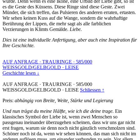
wurde. Denn wenn es eine Ikone, eine Urbild der Liebe gibt, so ist
es die Geste des Küssens. Diese Ringe sind diese Geste. Zwei
Münder, die sich treffen, das Pulsieren des anderen erraten, ertasten.
Wir sehen keinen Kuss auf die Wange, sondern die wahrhaftige
Berührung der Lippen, die mehr sagt als alle farblichen
Verzierungen in Klimts Gemälde.
Liebe.
Dies ist eine individuelle Anfertigung, aber auch eine Inspiration für
Ihre Geschichte.
AUF ANFRAGE
·
TRAURINGE
·
585/000
WEISSGOLD/GELBGOLD
·
LEISE
Geschichte lesen ↓
AUF ANFRAGE
·
TRAURINGE
·
585/000
WEISSGOLD/GELBGOLD
·
LEISE
Schliessen ↑
Preis:
abhängig von Breite, Weite, Stärke und Legierung
Und nun trägst du meine Hälfte, wie ich die deine trage.
Ein
klassisches Symbol der Liebe ist, wenn zwei Menschen so
passgenau ineinander überzugehen scheinen, dass wir uns gar nicht
erst fragen, warum sie denn noch nicht gänzlich verschmolzen sind.
Schöner noch ist da, wenn wir sehen können, das man sich nicht im
anderen auflösen muss, um einander verbunden zu sein. Vor allem,