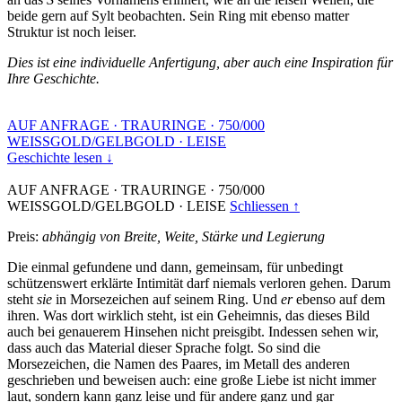
beide gern auf Sylt beobachten. Sein Ring mit ebenso matter
Struktur ist noch leiser.
Dies ist eine individuelle Anfertigung, aber auch eine Inspiration für
Ihre Geschichte.
AUF ANFRAGE
·
TRAURINGE
·
750/000
WEISSGOLD/GELBGOLD
·
LEISE
Geschichte lesen ↓
AUF ANFRAGE
·
TRAURINGE
·
750/000
WEISSGOLD/GELBGOLD
·
LEISE
Schliessen ↑
Preis:
abhängig von Breite, Weite, Stärke und Legierung
Die einmal gefundene und dann, gemeinsam, für unbedingt
schützenswert erklärte Intimität darf niemals verloren gehen. Darum
steht
sie
in Morsezeichen auf seinem Ring. Und
er
ebenso auf dem
ihren. Was dort wirklich steht, ist ein Geheimnis, das dieses Bild
auch bei genauerem Hinsehen nicht preisgibt. Indessen sehen wir,
dass auch das Material dieser Sprache folgt. So sind die
Morsezeichen, die Namen des Paares, im Metall des anderen
geschrieben und beweisen auch: eine große Liebe ist nicht immer
laut, sondern kann ganz leise und für andere ganz und gar