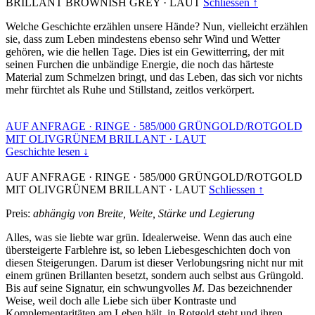
BRILLANT BROWNISH GREY
·
LAUT
Schliessen ↑
Welche Geschichte erzählen unsere Hände? Nun, vielleicht erzählen
sie, dass zum Leben mindestens ebenso sehr Wind und Wetter
gehören, wie die hellen Tage. Dies ist ein Gewitterring, der mit
seinen Furchen die unbändige Energie, die noch das härteste
Material zum Schmelzen bringt, und das Leben, das sich vor nichts
mehr fürchtet als Ruhe und Stillstand, zeitlos verkörpert.
AUF ANFRAGE
·
RINGE
·
585/000 GRÜNGOLD/ROTGOLD
MIT OLIVGRÜNEM BRILLANT
·
LAUT
Geschichte lesen ↓
AUF ANFRAGE
·
RINGE
·
585/000 GRÜNGOLD/ROTGOLD
MIT OLIVGRÜNEM BRILLANT
·
LAUT
Schliessen ↑
Preis:
abhängig von Breite, Weite, Stärke und Legierung
Alles, was sie liebte war grün. Idealerweise. Wenn das auch eine
übersteigerte Farblehre ist, so leben Liebesgeschichten doch von
diesen Steigerungen. Darum ist dieser Verlobungsring nicht nur mit
einem grünen Brillanten besetzt, sondern auch selbst aus Grüngold.
Bis auf seine Signatur, ein schwungvolles
M
. Das bezeichnender
Weise, weil doch alle Liebe sich über Kontraste und
Komplementaritäten am Leben hält, in Rotgold steht und ihren