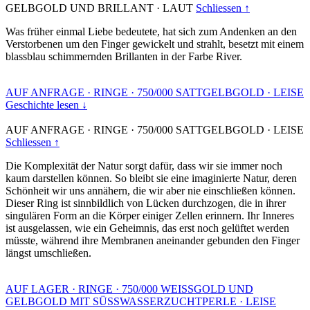
GELBGOLD UND BRILLANT
·
LAUT
Schliessen ↑
Was früher einmal Liebe bedeutete, hat sich zum Andenken an den
Verstorbenen um den Finger gewickelt und strahlt, besetzt mit einem
blassblau schimmernden Brillanten in der Farbe River.
AUF ANFRAGE
·
RINGE
·
750/000 SATTGELBGOLD
·
LEISE
Geschichte lesen ↓
AUF ANFRAGE
·
RINGE
·
750/000 SATTGELBGOLD
·
LEISE
Schliessen ↑
Die Komplexität der Natur sorgt dafür, dass wir sie immer noch
kaum darstellen können. So bleibt sie eine imaginierte Natur, deren
Schönheit wir uns annähern, die wir aber nie einschließen können.
Dieser Ring ist sinnbildlich von Lücken durchzogen, die in ihrer
singulären Form an die Körper einiger Zellen erinnern. Ihr Inneres
ist ausgelassen, wie ein Geheimnis, das erst noch gelüftet werden
müsste, während ihre Membranen aneinander gebunden den Finger
längst umschließen.
AUF LAGER
·
RINGE
·
750/000 WEISSGOLD UND
GELBGOLD MIT SÜSSWASSERZUCHTPERLE
·
LEISE