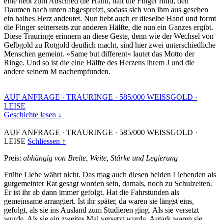
eine hebt zum Abschied die Hand, hält die Finger rund, den
Daumen nach unten abgespreizt, sodass sich von ihm aus gesehen
ein halbes Herz andeutet. Nun hebt auch er dieselbe Hand und formt
die Finger seinerseits zur anderen Hälfte, die nun ein Ganzes ergibt.
Diese Trauringe erinnern an diese Geste, denn wie der Wechsel von
Gelbgold zu Rotgold deutlich macht, sind hier zwei unterschiedliche
Menschen gemeint. »Same but different« lautet das Motto der
Ringe. Und so ist die eine Hälfte des Herzens ihrem J und die
andere seinem M nachempfunden.
AUF ANFRAGE
·
TRAURINGE
·
585/000 WEISSGOLD
·
LEISE
Geschichte lesen ↓
AUF ANFRAGE
·
TRAURINGE
·
585/000 WEISSGOLD
·
LEISE
Schliessen ↑
Preis:
abhängig von Breite, Weite, Stärke und Legierung
Frühe Liebe währt nicht. Das mag auch diesen beiden Liebenden als
gutgemeinter Rat gesagt worden sein, damals, noch zu Schulzeiten.
Er ist ihr ab dann immer gefolgt. Hat die Fahrstunden als
gemeinsame arrangiert. Ist ihr später, da waren sie längst eins,
gefolgt, als sie ins Ausland zum Studieren ging. Als sie versetzt
wurde. Als sie ein zweites Mal versetzt wurde. Autark waren sie