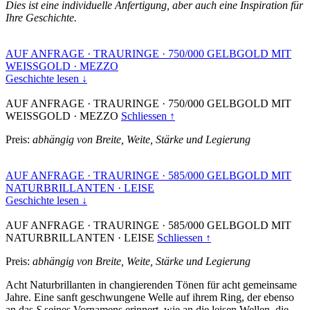
Dies ist eine individuelle Anfertigung, aber auch eine Inspiration für
Ihre Geschichte.
AUF ANFRAGE
·
TRAURINGE
·
750/000 GELBGOLD MIT
WEISSGOLD
·
MEZZO
Geschichte lesen ↓
AUF ANFRAGE
·
TRAURINGE
·
750/000 GELBGOLD MIT
WEISSGOLD
·
MEZZO
Schliessen ↑
Preis:
abhängig von Breite, Weite, Stärke und Legierung
AUF ANFRAGE
·
TRAURINGE
·
585/000 GELBGOLD MIT
NATURBRILLANTEN
·
LEISE
Geschichte lesen ↓
AUF ANFRAGE
·
TRAURINGE
·
585/000 GELBGOLD MIT
NATURBRILLANTEN
·
LEISE
Schliessen ↑
Preis:
abhängig von Breite, Weite, Stärke und Legierung
Acht Naturbrillanten in changierenden Tönen für acht gemeinsame
Jahre. Eine sanft geschwungene Welle auf ihrem Ring, der ebenso
an das
S
seines Vornamens erinnert, wie an die leisen Wellen, die