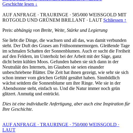
Geschichte lesen ↓
AUF ANFRAGE
·
TRAURINGE
·
585/000 WEISSGOLD MIT
ROTGOLD UND GRÜNEM BRILLANT
·
LAUT
Schliessen ↑
Preis:
abhängig von Breite, Weite, Stärke und Legierung
Sie liebt die Dinge, die wachsen und all das, was damit verbunden
steht. Der Duft des Grases am Frühsommermorgen. Gleißende Tage
im schmalen Schatten der Sonnenblumen. Auch er sucht die Freiheit
auf den Feldern, im Unterholz bei der Arbeit mit der Säge, ganz
dicht beim kühlen Moos. Gefunden haben sie sich dann in der
Neutraliät des Internets, im Glauben sie seien einander
unbeschriebene Blätter. Die Zeit hat ihnen gezeigt, wie sehr sie sich
schon immer vom gleichen Gefühl genährt haben. Sinnbildlich
wächst seitdem die Sonnenblume um ihre Ringe. Wie sie in der
Abendsonne steht, einfach so. Und die Natur immer noch grün
glitzert. Anmutig und entrückt.
Dies ist eine individuelle Anfertigung, aber auch eine Inspiration für
Ihre Geschichte.
AUF ANFRAGE
·
TRAURINGE
·
750/000 WEISSGOLD
·
LAUT