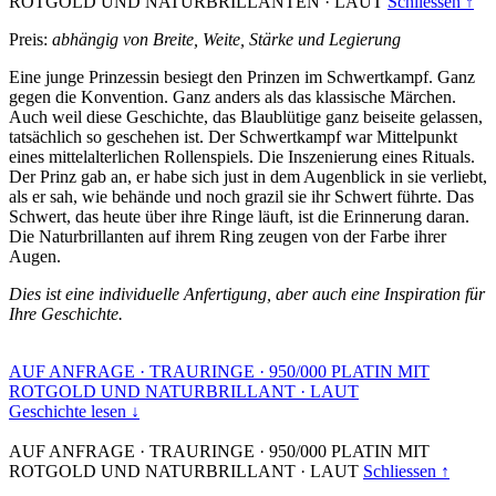
ROTGOLD UND NATURBRILLANTEN
·
LAUT
Schliessen ↑
Preis:
abhängig von Breite, Weite, Stärke und Legierung
Eine junge Prinzessin besiegt den Prinzen im Schwertkampf. Ganz
gegen die Konvention. Ganz anders als das klassische Märchen.
Auch weil diese Geschichte, das Blaublütige ganz beiseite gelassen,
tatsächlich so geschehen ist. Der Schwertkampf war Mittelpunkt
eines mittelalterlichen Rollenspiels. Die Inszenierung eines Rituals.
Der Prinz gab an, er habe sich just in dem Augenblick in sie verliebt,
als er sah, wie behände und noch grazil sie ihr Schwert führte. Das
Schwert, das heute über ihre Ringe läuft, ist die Erinnerung daran.
Die Naturbrillanten auf ihrem Ring zeugen von der Farbe ihrer
Augen.
Dies ist eine individuelle Anfertigung, aber auch eine Inspiration für
Ihre Geschichte.
AUF ANFRAGE
·
TRAURINGE
·
950/000 PLATIN MIT
ROTGOLD UND NATURBRILLANT
·
LAUT
Geschichte lesen ↓
AUF ANFRAGE
·
TRAURINGE
·
950/000 PLATIN MIT
ROTGOLD UND NATURBRILLANT
·
LAUT
Schliessen ↑