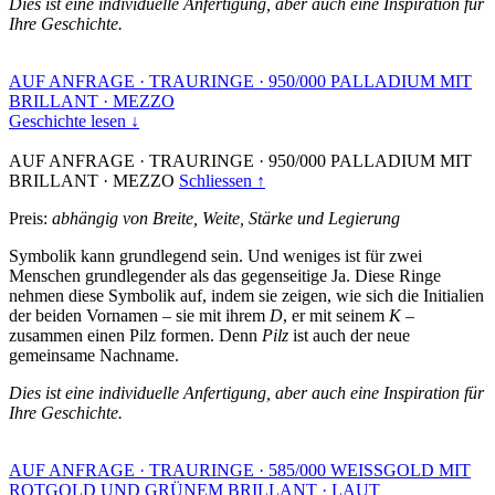
Dies ist eine individuelle Anfertigung, aber auch eine Inspiration für
Ihre Geschichte.
AUF ANFRAGE
·
TRAURINGE
·
950/000 PALLADIUM MIT
BRILLANT
·
MEZZO
Geschichte lesen ↓
AUF ANFRAGE
·
TRAURINGE
·
950/000 PALLADIUM MIT
BRILLANT
·
MEZZO
Schliessen ↑
Preis:
abhängig von Breite, Weite, Stärke und Legierung
Symbolik kann grundlegend sein. Und weniges ist für zwei
Menschen grundlegender als das gegenseitige Ja. Diese Ringe
nehmen diese Symbolik auf, indem sie zeigen, wie sich die Initialien
der beiden Vornamen – sie mit ihrem
D
, er mit seinem
K
–
zusammen einen Pilz formen. Denn
Pilz
ist auch der neue
gemeinsame Nachname.
Dies ist eine individuelle Anfertigung, aber auch eine Inspiration für
Ihre Geschichte.
AUF ANFRAGE
·
TRAURINGE
·
585/000 WEISSGOLD MIT
ROTGOLD UND GRÜNEM BRILLANT
·
LAUT