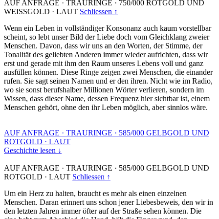
AUF ANFRAGE
·
TRAURINGE
·
750/000 ROTGOLD UND
WEISSGOLD
·
LAUT
Schliessen ↑
Wenn ein Leben in vollständiger Konsonanz auch kaum vorstellbar
scheint, so lebt unser Bild der Liebe doch vom Gleichklang zweier
Menschen. Davon, dass wir uns an den Worten, der Stimme, der
Tonalität des geliebten Anderen immer wieder aufrichten, dass wir
erst und gerade mit ihm den Raum unseres Lebens voll und ganz
ausfüllen können. Diese Ringe zeigen zwei Menschen, die einander
rufen. Sie sagt seinen Namen und er den ihren. Nicht wie im Radio,
wo sie sonst berufshalber Millionen Wörter verlieren, sondern im
Wissen, dass dieser Name, dessen Frequenz hier sichtbar ist, einem
Menschen gehört, ohne den ihr Leben möglich, aber sinnlos wäre.
AUF ANFRAGE
·
TRAURINGE
·
585/000 GELBGOLD UND
ROTGOLD
·
LAUT
Geschichte lesen ↓
AUF ANFRAGE
·
TRAURINGE
·
585/000 GELBGOLD UND
ROTGOLD
·
LAUT
Schliessen ↑
Um ein Herz zu halten, braucht es mehr als einen einzelnen
Menschen. Daran erinnert uns schon jener Liebesbeweis, den wir in
den letzten Jahren immer öfter auf der Straße sehen können. Die