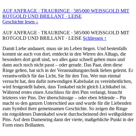
AUF ANFRAGE
·
TRAURINGE
·
585/000 WEISSGOLD MIT
ROTGOLD UND BRILLANT
·
LEISE
Geschichte lesen ↓
AUF ANFRAGE
·
TRAURINGE
·
585/000 WEISSGOLD MIT
ROTGOLD UND BRILLANT
·
LEISE
Schliessen ↑
Damit Liebe andauert, muss sie im Leben liegen. Und bestenfalls
kommt sie auch von dort, entdeckt in den Wirren des Alltags, die
besonders dort groß sind, wo alles ganz schnell gehen muss und
dann auch noch nicht passt – oder gerade. Das Paar, dem diese
Ringe gelten, hat sich in der Veranstaltungstechnik lieben gelernt. Er
verantwortlich für das Licht, Sie für den Ton. Wer nun einmal
versucht hat, den dafür notwendigen Kabelsalat zu vereinheitlichen,
wird festgestellt haben, dass Tonkabel nicht gleich Lichtkabel ist.
Während erstes einen Anschluss für drei Pins verlangt, braucht
letzteres vier Pins. Der überschüssige – oder eben fehlende – Pin
macht so den ganzen Unterschied aus und wurde für die Liebenden
zum Symbol ihrer gemeinsamen Geschichte. So zeigen die Ringe
ein rotgoldenes Datenkabel sowie durchscheinend drei weißgoldene
Pins. Auf dem Damenring dann der vierte, maßgebliche Punkt in der
Form eines Brillanten.