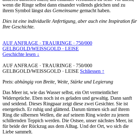
wenn die Ringe selbst dann einander vollends gleichen und zu
ihrem Symbol längst
das Gemeinsame
gemacht haben.
Dies ist eine individuelle Anfertigung, aber auch eine Inspiration für
Ihre Geschichte.
AUF ANFRAGE
·
TRAURINGE
·
750/000
GELBGOLD/WEISSGOLD
·
LEISE
Geschichte lesen ↓
AUF ANFRAGE
·
TRAURINGE
·
750/000
GELBGOLD/WEISSGOLD
·
LEISE
Schliessen ↑
Preis:
abhängig von Breite, Weite, Stärke und Legierung
Das Meer ist, wie das Wasser selbst, ein Ort vermeintlicher
Widersprüche. Eben noch ist es geladen und gewaltig. Dann sanft
und seidend. Dieses Ringpaar zeigt diese zwei Gesichter. Sie ist
energetisch. Er ruhig und glättend. Darum türmen sich auf ihrem
Ring die silbernen Wellen, die auf seinem Ring wieder zu jenem
schillernden Teppich werden. Die Ostsee, unser nächstes Meer, ist
für beide der Rückzug aus dem Alltag. Und der Ort, wo sich die
Liebe sammelt.