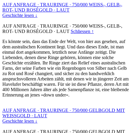
AUF ANFRAGE
·
TRAURINGE
·
750/000 WEISS-, GELB-,
ROT- UND ROSÉGOLD
·
LAUT
Geschichte lesen ↓
AUF ANFRAGE
·
TRAURINGE
·
750/000 WEISS-, GELB-,
ROT- UND ROSÉGOLD
·
LAUT
Schliessen ↑
Es könnte sein, dass das Ende der Welt, von hier aus gesehen, auf
dem australischen Kontinent liegt. Und dass dieses Ende, ist man
einmal dort angekommen, letztlich neue Anfänge zeitigt. Die
Liebenden, denen diese Ringe gehören, können eine solche
Geschichte erzählen. Ihr Ringe ziert das Relief eines australischen
Farns, der seine Farben wie ein Regenbogen von Silber nach Gelb
zu Rot und Rosé changiert, und sicher zu den handwerklich
anspruchsvolleren Arbeiten zählt, mit denen wir in jüngerer Zeit am
Havelufer beschäftigt waren. Für sie ist diese Pflanze, deren Art mit
400 Millionen Jahren älter als jede Samenpflanze ist, eine bleibende
Erinnerung an jenes »down under«.
AUF ANFRAGE
·
TRAURINGE
·
750/000 GELBGOLD MIT
WEISSGOLD
·
LAUT
Geschichte lesen ↓
AUF ANFRAGE
·
TRAURINGE
·
750/000 GELBGOLD MIT