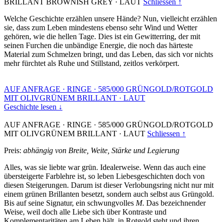
BRILLANT BROWNISH GREY
·
LAUT
Schliessen ↑
Welche Geschichte erzählen unsere Hände? Nun, vielleicht erzählen
sie, dass zum Leben mindestens ebenso sehr Wind und Wetter
gehören, wie die hellen Tage. Dies ist ein Gewitterring, der mit
seinen Furchen die unbändige Energie, die noch das härteste
Material zum Schmelzen bringt, und das Leben, das sich vor nichts
mehr fürchtet als Ruhe und Stillstand, zeitlos verkörpert.
AUF ANFRAGE
·
RINGE
·
585/000 GRÜNGOLD/ROTGOLD
MIT OLIVGRÜNEM BRILLANT
·
LAUT
Geschichte lesen ↓
AUF ANFRAGE
·
RINGE
·
585/000 GRÜNGOLD/ROTGOLD
MIT OLIVGRÜNEM BRILLANT
·
LAUT
Schliessen ↑
Preis:
abhängig von Breite, Weite, Stärke und Legierung
Alles, was sie liebte war grün. Idealerweise. Wenn das auch eine
übersteigerte Farblehre ist, so leben Liebesgeschichten doch von
diesen Steigerungen. Darum ist dieser Verlobungsring nicht nur mit
einem grünen Brillanten besetzt, sondern auch selbst aus Grüngold.
Bis auf seine Signatur, ein schwungvolles
M
. Das bezeichnender
Weise, weil doch alle Liebe sich über Kontraste und
Komplementaritäten am Leben hält, in Rotgold steht und ihren