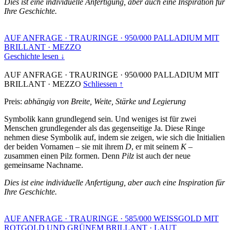
Dies ist eine individuelle Anfertigung, aber auch eine Inspiration für
Ihre Geschichte.
AUF ANFRAGE
·
TRAURINGE
·
950/000 PALLADIUM MIT
BRILLANT
·
MEZZO
Geschichte lesen ↓
AUF ANFRAGE
·
TRAURINGE
·
950/000 PALLADIUM MIT
BRILLANT
·
MEZZO
Schliessen ↑
Preis:
abhängig von Breite, Weite, Stärke und Legierung
Symbolik kann grundlegend sein. Und weniges ist für zwei
Menschen grundlegender als das gegenseitige Ja. Diese Ringe
nehmen diese Symbolik auf, indem sie zeigen, wie sich die Initialien
der beiden Vornamen – sie mit ihrem
D
, er mit seinem
K
–
zusammen einen Pilz formen. Denn
Pilz
ist auch der neue
gemeinsame Nachname.
Dies ist eine individuelle Anfertigung, aber auch eine Inspiration für
Ihre Geschichte.
AUF ANFRAGE
·
TRAURINGE
·
585/000 WEISSGOLD MIT
ROTGOLD UND GRÜNEM BRILLANT
·
LAUT