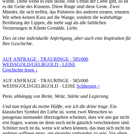
wurde. Denn wenn es eine Ikone, eine Urbild der Liebe gibt, so ist
es die Geste des Küssens. Diese Ringe sind diese Geste. Zwei
Münder, die sich treffen, das Pulsieren des anderen erraten, ertasten.
Wir sehen keinen Kuss auf die Wange, sondern die wahrhaftige
Berührung der Lippen, die mehr sagt als alle farblichen
Verzierungen in Klimts Gemälde.
Liebe.
Dies ist eine individuelle Anfertigung, aber auch eine Inspiration für
Ihre Geschichte.
AUF ANFRAGE
·
TRAURINGE
·
585/000
WEISSGOLD/GELBGOLD
·
LEISE
Geschichte lesen ↓
AUF ANFRAGE
·
TRAURINGE
·
585/000
WEISSGOLD/GELBGOLD
·
LEISE
Schliessen ↑
Preis:
abhängig von Breite, Weite, Stärke und Legierung
Und nun trägst du meine Hälfte, wie ich die deine trage.
Ein
klassisches Symbol der Liebe ist, wenn zwei Menschen so
passgenau ineinander überzugehen scheinen, dass wir uns gar nicht
erst fragen, warum sie denn noch nicht gänzlich verschmolzen sind.
Schöner noch ist da, wenn wir sehen können, das man sich nicht im
anderen auflösen muss, um einander verbunden zu sein. Vor allem,