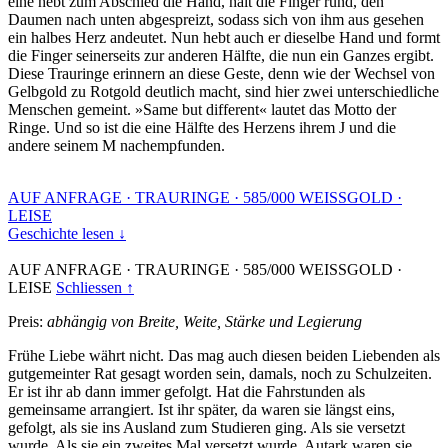
eine hebt zum Abschied die Hand, hält die Finger rund, den
Daumen nach unten abgespreizt, sodass sich von ihm aus gesehen
ein halbes Herz andeutet. Nun hebt auch er dieselbe Hand und formt
die Finger seinerseits zur anderen Hälfte, die nun ein Ganzes ergibt.
Diese Trauringe erinnern an diese Geste, denn wie der Wechsel von
Gelbgold zu Rotgold deutlich macht, sind hier zwei unterschiedliche
Menschen gemeint. »Same but different« lautet das Motto der
Ringe. Und so ist die eine Hälfte des Herzens ihrem J und die
andere seinem M nachempfunden.
AUF ANFRAGE
·
TRAURINGE
·
585/000 WEISSGOLD
·
LEISE
Geschichte lesen ↓
AUF ANFRAGE
·
TRAURINGE
·
585/000 WEISSGOLD
·
LEISE
Schliessen ↑
Preis:
abhängig von Breite, Weite, Stärke und Legierung
Frühe Liebe währt nicht. Das mag auch diesen beiden Liebenden als
gutgemeinter Rat gesagt worden sein, damals, noch zu Schulzeiten.
Er ist ihr ab dann immer gefolgt. Hat die Fahrstunden als
gemeinsame arrangiert. Ist ihr später, da waren sie längst eins,
gefolgt, als sie ins Ausland zum Studieren ging. Als sie versetzt
wurde. Als sie ein zweites Mal versetzt wurde. Autark waren sie