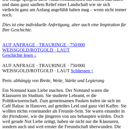
und dann ganz sanftem Relief einer Landschaft wie sie sich
vielleicht ganz am Anfang angefühlt haben mag – wenn nicht immer
noch.
Dies ist eine individuelle Anfertigung, aber auch eine Inspiration für
Ihre Geschichte.
AUF ANFRAGE
·
TRAURINGE
·
750/000
WEISSGOLD/ROTGOLD
·
LAUT
Geschichte lesen ↓
AUF ANFRAGE
·
TRAURINGE
·
750/000
WEISSGOLD/ROTGOLD
·
LAUT
Schliessen ↑
Preis:
abhängig von Breite, Weite, Stärke und Legierung
Ein Notstand kann Liebe machen. Der Notstand waren die
Klausuren im Studium. Sie studierte Lehramt, er die
Politikwissenschaft. Zum gemeinsamen Pauken trafen sie sich im
Café Balzac in Hanover, auf geteiltes Leid und ganz viel Kaffee. Sie
wollten nichts voneinander als Freunde-Sein. Sie waren einander in
der
friendzone
, wie die jüngeren von uns behaupten würden. Doch
weil gerade Not Liebe zeitigt, haben sie nicht nur die Klausuren,
sondern auch und weit ernster die Freundschaft überwunden. Die