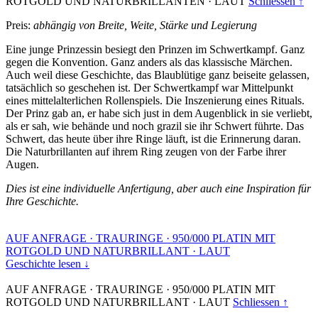
ROTGOLD UND NATURBRILLANTEN
·
LAUT
Schliessen ↑
Preis:
abhängig von Breite, Weite, Stärke und Legierung
Eine junge Prinzessin besiegt den Prinzen im Schwertkampf. Ganz
gegen die Konvention. Ganz anders als das klassische Märchen.
Auch weil diese Geschichte, das Blaublütige ganz beiseite gelassen,
tatsächlich so geschehen ist. Der Schwertkampf war Mittelpunkt
eines mittelalterlichen Rollenspiels. Die Inszenierung eines Rituals.
Der Prinz gab an, er habe sich just in dem Augenblick in sie verliebt,
als er sah, wie behände und noch grazil sie ihr Schwert führte. Das
Schwert, das heute über ihre Ringe läuft, ist die Erinnerung daran.
Die Naturbrillanten auf ihrem Ring zeugen von der Farbe ihrer
Augen.
Dies ist eine individuelle Anfertigung, aber auch eine Inspiration für
Ihre Geschichte.
AUF ANFRAGE
·
TRAURINGE
·
950/000 PLATIN MIT
ROTGOLD UND NATURBRILLANT
·
LAUT
Geschichte lesen ↓
AUF ANFRAGE
·
TRAURINGE
·
950/000 PLATIN MIT
ROTGOLD UND NATURBRILLANT
·
LAUT
Schliessen ↑