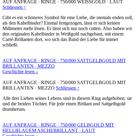
AUF ANFRAGE
·
RINGE
·
750/000 WEISSGOLD
·
LAUT
Schliessen ↑
Gibt es ein schöneres Symbol für eine Liebe, die niemals enden soll,
als den Kabelbinder? Einmal festgezogen, lässt er sich keinen
Millimeter mehr lösen. Er lässt sich nur noch cutten. Also haben wir
den originalen Kabelbinder in Weißgold nachgebaut, mit einem
Carré-Brillanten dort, wo sich das Band der Liebe für immer
schließt.
AUF ANFRAGE
·
RINGE
·
750/000 SATTGELBGOLD MIT
BRILLANTEN
·
MEZZO
Geschichte lesen ↓
AUF ANFRAGE
·
RINGE
·
750/000 SATTGELBGOLD MIT
BRILLANTEN
·
MEZZO
Schliessen ↑
Alle drei Lieben seines Lebens sind in diesem Ring aufgehoben: sie
und die beiden Töchter. Für jede einen Brillant und Sattgelbgold
drumherum.
AUF ANFRAGE
·
RINGE
·
750/000 GELBGOLD MIT
HELLBLAUEM ASCHEBRILLANT
·
LAUT
Geschichte lesen ↓