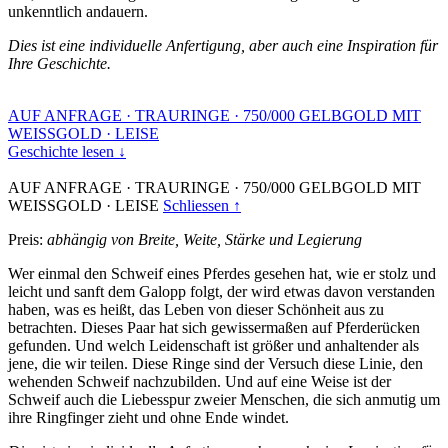
unkenntlich andauern.
Dies ist eine individuelle Anfertigung, aber auch eine Inspiration für
Ihre Geschichte.
AUF ANFRAGE
·
TRAURINGE
·
750/000 GELBGOLD MIT
WEISSGOLD
·
LEISE
Geschichte lesen ↓
AUF ANFRAGE
·
TRAURINGE
·
750/000 GELBGOLD MIT
WEISSGOLD
·
LEISE
Schliessen ↑
Preis:
abhängig von Breite, Weite, Stärke und Legierung
Wer einmal den Schweif eines Pferdes gesehen hat, wie er stolz und
leicht und sanft dem Galopp folgt, der wird etwas davon verstanden
haben, was es heißt, das Leben von dieser Schönheit aus zu
betrachten. Dieses Paar hat sich gewissermaßen auf Pferderücken
gefunden. Und welch Leidenschaft ist größer und anhaltender als
jene, die wir teilen. Diese Ringe sind der Versuch diese Linie, den
wehenden Schweif nachzubilden. Und auf eine Weise ist der
Schweif auch die Liebesspur zweier Menschen, die sich anmutig um
ihre Ringfinger zieht und ohne Ende windet.