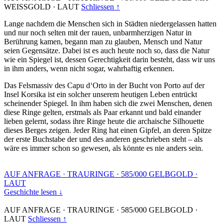
WEISSGOLD
·
LAUT
Schliessen ↑
Lange nachdem die Menschen sich in Städten niedergelassen hatten
und nur noch selten mit der rauen, unbarmherzigen Natur in
Berührung kamen, begann man zu glauben, Mensch und Natur
seien Gegensätze. Dabei ist es auch heute noch so, dass die Natur
wie ein Spiegel ist, dessen Gerechtigkeit darin besteht, dass wir uns
in ihm anders, wenn nicht sogar, wahrhaftig erkennen.
Das Felsmassiv des Capu d‘Orto in der Bucht von Porto auf der
Insel Korsika ist ein solcher unserem heutigen Leben entrückt
scheinender Spiegel. In ihm haben sich die zwei Menschen, denen
diese Ringe gelten, erstmals als Paar erkannt und bald einander
lieben gelernt, sodass ihre Ringe heute die archaische Silhouette
dieses Berges zeigen. Jeder Ring hat einen Gipfel, an deren Spitze
der erste Buchstabe der und des anderen geschrieben steht – als
wäre es immer schon so gewesen, als könnte es nie anders sein.
AUF ANFRAGE
·
TRAURINGE
·
585/000 GELBGOLD
·
LAUT
Geschichte lesen ↓
AUF ANFRAGE
·
TRAURINGE
·
585/000 GELBGOLD
·
LAUT
Schliessen ↑