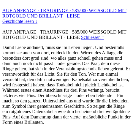
AUF ANFRAGE
·
TRAURINGE
·
585/000 WEISSGOLD MIT
ROTGOLD UND BRILLANT
·
LEISE
Geschichte lesen ↓
AUF ANFRAGE
·
TRAURINGE
·
585/000 WEISSGOLD MIT
ROTGOLD UND BRILLANT
·
LEISE
Schliessen ↑
Damit Liebe andauert, muss sie im Leben liegen. Und bestenfalls
kommt sie auch von dort, entdeckt in den Wirren des Alltags, die
besonders dort groß sind, wo alles ganz schnell gehen muss und
dann auch noch nicht passt – oder gerade. Das Paar, dem diese
Ringe gelten, hat sich in der Veranstaltungstechnik lieben gelernt. Er
verantwortlich für das Licht, Sie für den Ton. Wer nun einmal
versucht hat, den dafür notwendigen Kabelsalat zu vereinheitlichen,
wird festgestellt haben, dass Tonkabel nicht gleich Lichtkabel ist.
Während erstes einen Anschluss für drei Pins verlangt, braucht
letzteres vier Pins. Der überschüssige – oder eben fehlende – Pin
macht so den ganzen Unterschied aus und wurde für die Liebenden
zum Symbol ihrer gemeinsamen Geschichte. So zeigen die Ringe
ein rotgoldenes Datenkabel sowie durchscheinend drei weißgoldene
Pins. Auf dem Damenring dann der vierte, maßgebliche Punkt in der
Form eines Brillanten.