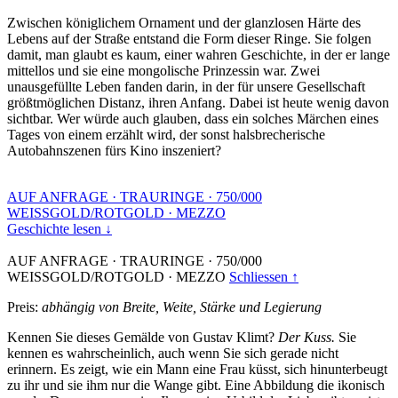
Zwischen königlichem Ornament und der glanzlosen Härte des
Lebens auf der Straße entstand die Form dieser Ringe. Sie folgen
damit, man glaubt es kaum, einer wahren Geschichte, in der er lange
mittellos und sie eine mongolische Prinzessin war. Zwei
unausgefüllte Leben fanden darin, in der für unsere Gesellschaft
größtmöglichen Distanz, ihren Anfang. Dabei ist heute wenig davon
sichtbar. Wer würde auch glauben, dass ein solches Märchen eines
Tages von einem erzählt wird, der sonst halsbrecherische
Autobahnszenen fürs Kino inszeniert?
AUF ANFRAGE
·
TRAURINGE
·
750/000
WEISSGOLD/ROTGOLD
·
MEZZO
Geschichte lesen ↓
AUF ANFRAGE
·
TRAURINGE
·
750/000
WEISSGOLD/ROTGOLD
·
MEZZO
Schliessen ↑
Preis:
abhängig von Breite, Weite, Stärke und Legierung
Kennen Sie dieses Gemälde von Gustav Klimt?
Der Kuss.
Sie
kennen es wahrscheinlich, auch wenn Sie sich gerade nicht
erinnern. Es zeigt, wie ein Mann eine Frau küsst, sich hinunterbeugt
zu ihr und sie ihm nur die Wange gibt. Eine Abbildung die ikonisch