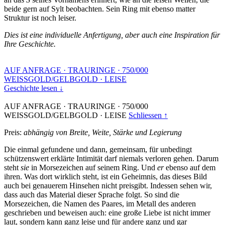
beide gern auf Sylt beobachten. Sein Ring mit ebenso matter
Struktur ist noch leiser.
Dies ist eine individuelle Anfertigung, aber auch eine Inspiration für
Ihre Geschichte.
AUF ANFRAGE
·
TRAURINGE
·
750/000
WEISSGOLD/GELBGOLD
·
LEISE
Geschichte lesen ↓
AUF ANFRAGE
·
TRAURINGE
·
750/000
WEISSGOLD/GELBGOLD
·
LEISE
Schliessen ↑
Preis:
abhängig von Breite, Weite, Stärke und Legierung
Die einmal gefundene und dann, gemeinsam, für unbedingt
schützenswert erklärte Intimität darf niemals verloren gehen. Darum
steht
sie
in Morsezeichen auf seinem Ring. Und
er
ebenso auf dem
ihren. Was dort wirklich steht, ist ein Geheimnis, das dieses Bild
auch bei genauerem Hinsehen nicht preisgibt. Indessen sehen wir,
dass auch das Material dieser Sprache folgt. So sind die
Morsezeichen, die Namen des Paares, im Metall des anderen
geschrieben und beweisen auch: eine große Liebe ist nicht immer
laut, sondern kann ganz leise und für andere ganz und gar