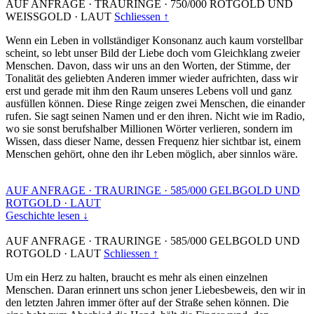
AUF ANFRAGE
·
TRAURINGE
·
750/000 ROTGOLD UND
WEISSGOLD
·
LAUT
Schliessen ↑
Wenn ein Leben in vollständiger Konsonanz auch kaum vorstellbar
scheint, so lebt unser Bild der Liebe doch vom Gleichklang zweier
Menschen. Davon, dass wir uns an den Worten, der Stimme, der
Tonalität des geliebten Anderen immer wieder aufrichten, dass wir
erst und gerade mit ihm den Raum unseres Lebens voll und ganz
ausfüllen können. Diese Ringe zeigen zwei Menschen, die einander
rufen. Sie sagt seinen Namen und er den ihren. Nicht wie im Radio,
wo sie sonst berufshalber Millionen Wörter verlieren, sondern im
Wissen, dass dieser Name, dessen Frequenz hier sichtbar ist, einem
Menschen gehört, ohne den ihr Leben möglich, aber sinnlos wäre.
AUF ANFRAGE
·
TRAURINGE
·
585/000 GELBGOLD UND
ROTGOLD
·
LAUT
Geschichte lesen ↓
AUF ANFRAGE
·
TRAURINGE
·
585/000 GELBGOLD UND
ROTGOLD
·
LAUT
Schliessen ↑
Um ein Herz zu halten, braucht es mehr als einen einzelnen
Menschen. Daran erinnert uns schon jener Liebesbeweis, den wir in
den letzten Jahren immer öfter auf der Straße sehen können. Die