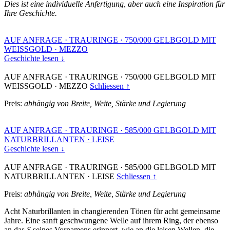
Dies ist eine individuelle Anfertigung, aber auch eine Inspiration für
Ihre Geschichte.
AUF ANFRAGE
·
TRAURINGE
·
750/000 GELBGOLD MIT
WEISSGOLD
·
MEZZO
Geschichte lesen ↓
AUF ANFRAGE
·
TRAURINGE
·
750/000 GELBGOLD MIT
WEISSGOLD
·
MEZZO
Schliessen ↑
Preis:
abhängig von Breite, Weite, Stärke und Legierung
AUF ANFRAGE
·
TRAURINGE
·
585/000 GELBGOLD MIT
NATURBRILLANTEN
·
LEISE
Geschichte lesen ↓
AUF ANFRAGE
·
TRAURINGE
·
585/000 GELBGOLD MIT
NATURBRILLANTEN
·
LEISE
Schliessen ↑
Preis:
abhängig von Breite, Weite, Stärke und Legierung
Acht Naturbrillanten in changierenden Tönen für acht gemeinsame
Jahre. Eine sanft geschwungene Welle auf ihrem Ring, der ebenso
an das
S
seines Vornamens erinnert, wie an die leisen Wellen, die