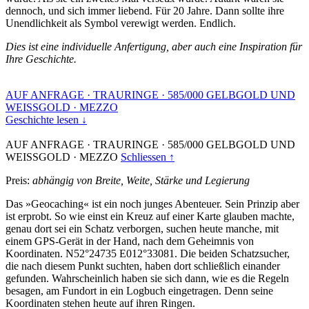
dennoch, und sich immer liebend. Für 20 Jahre. Dann sollte ihre
Unendlichkeit als Symbol verewigt werden. Endlich.
Dies ist eine individuelle Anfertigung, aber auch eine Inspiration für
Ihre Geschichte.
AUF ANFRAGE
·
TRAURINGE
·
585/000 GELBGOLD UND
WEISSGOLD
·
MEZZO
Geschichte lesen ↓
AUF ANFRAGE
·
TRAURINGE
·
585/000 GELBGOLD UND
WEISSGOLD
·
MEZZO
Schliessen ↑
Preis:
abhängig von Breite, Weite, Stärke und Legierung
Das »Geocaching« ist ein noch junges Abenteuer. Sein Prinzip aber
ist erprobt. So wie einst ein Kreuz auf einer Karte glauben machte,
genau dort sei ein Schatz verborgen, suchen heute manche, mit
einem GPS-Gerät in der Hand, nach dem Geheimnis von
Koordinaten. N52°24735 E012°33081. Die beiden Schatzsucher,
die nach diesem Punkt suchten, haben dort schließlich einander
gefunden. Wahrscheinlich haben sie sich dann, wie es die Regeln
besagen, am Fundort in ein Logbuch eingetragen. Denn seine
Koordinaten stehen heute auf ihren Ringen.