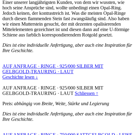
Einer unserer langjährigsten Kunden, von dem wir wussten, wie
hoch seine Ansprüche sind, wollte unbedingt einen Opal-Ring.
Jedoch keinen, der kontrastreich ist. Was die meisten Opal-Ringe
durch diesen flammenden Stein fast zwangsläufig sind. Also haben
wir einen Mutterstein gesucht, der mit dezenten opalisierenden
Mittelelementen gezeichnet ist und diesen dann auf eine U-förmige
Schiene aus farblich korrespondierendem Rotgold gesetzt.
Dies ist eine individuelle Anfertigung, aber auch eine Inspiration für
Ihre Geschichte.
AUF ANFRAGE
·
RINGE
·
925/000 SILBER MIT
GELBGOLD-TRAURING
·
LAUT
Geschichte lesen ↓
AUF ANFRAGE
·
RINGE
·
925/000 SILBER MIT
GELBGOLD-TRAURING
·
LAUT
Schliessen ↑
Preis:
abhängig von Breite, Weite, Stärke und Legierung
Dies ist eine individuelle Anfertigung, aber auch eine Inspiration für
Ihre Geschichte.
AUF ANFRAGE
·
RINGE
·
750/000 SATTGELBGOLD
·
LEISE