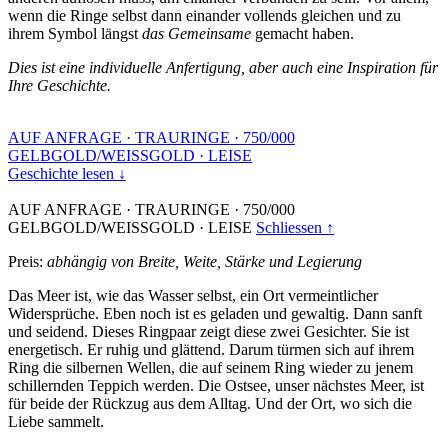
wenn die Ringe selbst dann einander vollends gleichen und zu
ihrem Symbol längst
das Gemeinsame
gemacht haben.
Dies ist eine individuelle Anfertigung, aber auch eine Inspiration für
Ihre Geschichte.
AUF ANFRAGE
·
TRAURINGE
·
750/000
GELBGOLD/WEISSGOLD
·
LEISE
Geschichte lesen ↓
AUF ANFRAGE
·
TRAURINGE
·
750/000
GELBGOLD/WEISSGOLD
·
LEISE
Schliessen ↑
Preis:
abhängig von Breite, Weite, Stärke und Legierung
Das Meer ist, wie das Wasser selbst, ein Ort vermeintlicher
Widersprüche. Eben noch ist es geladen und gewaltig. Dann sanft
und seidend. Dieses Ringpaar zeigt diese zwei Gesichter. Sie ist
energetisch. Er ruhig und glättend. Darum türmen sich auf ihrem
Ring die silbernen Wellen, die auf seinem Ring wieder zu jenem
schillernden Teppich werden. Die Ostsee, unser nächstes Meer, ist
für beide der Rückzug aus dem Alltag. Und der Ort, wo sich die
Liebe sammelt.