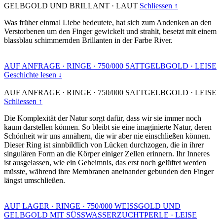
GELBGOLD UND BRILLANT
·
LAUT
Schliessen ↑
Was früher einmal Liebe bedeutete, hat sich zum Andenken an den
Verstorbenen um den Finger gewickelt und strahlt, besetzt mit einem
blassblau schimmernden Brillanten in der Farbe River.
AUF ANFRAGE
·
RINGE
·
750/000 SATTGELBGOLD
·
LEISE
Geschichte lesen ↓
AUF ANFRAGE
·
RINGE
·
750/000 SATTGELBGOLD
·
LEISE
Schliessen ↑
Die Komplexität der Natur sorgt dafür, dass wir sie immer noch
kaum darstellen können. So bleibt sie eine imaginierte Natur, deren
Schönheit wir uns annähern, die wir aber nie einschließen können.
Dieser Ring ist sinnbildlich von Lücken durchzogen, die in ihrer
singulären Form an die Körper einiger Zellen erinnern. Ihr Inneres
ist ausgelassen, wie ein Geheimnis, das erst noch gelüftet werden
müsste, während ihre Membranen aneinander gebunden den Finger
längst umschließen.
AUF LAGER
·
RINGE
·
750/000 WEISSGOLD UND
GELBGOLD MIT SÜSSWASSERZUCHTPERLE
·
LEISE