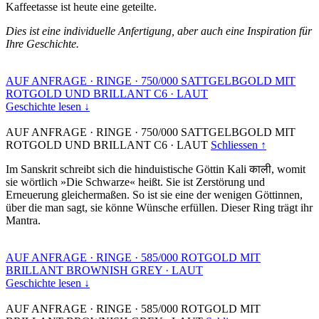
Kaffeetasse ist heute eine geteilte.
Dies ist eine individuelle Anfertigung, aber auch eine Inspiration für
Ihre Geschichte.
AUF ANFRAGE
·
RINGE
·
750/000 SATTGELBGOLD MIT
ROTGOLD UND BRILLANT C6
·
LAUT
Geschichte lesen ↓
AUF ANFRAGE
·
RINGE
·
750/000 SATTGELBGOLD MIT
ROTGOLD UND BRILLANT C6
·
LAUT
Schliessen ↑
Im Sanskrit schreibt sich die hinduistische Göttin Kali काली, womit
sie wörtlich »Die Schwarze« heißt. Sie ist Zerstörung und
Erneuerung gleichermaßen. So ist sie eine der wenigen Göttinnen,
über die man sagt, sie könne Wünsche erfüllen. Dieser Ring trägt ihr
Mantra.
AUF ANFRAGE
·
RINGE
·
585/000 ROTGOLD MIT
BRILLANT BROWNISH GREY
·
LAUT
Geschichte lesen ↓
AUF ANFRAGE
·
RINGE
·
585/000 ROTGOLD MIT