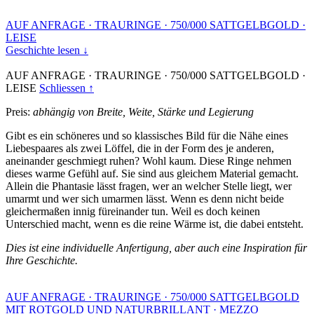
AUF ANFRAGE
·
TRAURINGE
·
750/000 SATTGELBGOLD
·
LEISE
Geschichte lesen ↓
AUF ANFRAGE
·
TRAURINGE
·
750/000 SATTGELBGOLD
·
LEISE
Schliessen ↑
Preis:
abhängig von Breite, Weite, Stärke und Legierung
Gibt es ein schöneres und so klassisches Bild für die Nähe eines
Liebespaares als zwei Löffel, die in der Form des je anderen,
aneinander geschmiegt ruhen? Wohl kaum. Diese Ringe nehmen
dieses warme Gefühl auf. Sie sind aus gleichem Material gemacht.
Allein die Phantasie lässt fragen, wer an welcher Stelle liegt, wer
umarmt und wer sich umarmen lässt. Wenn es denn nicht beide
gleichermaßen innig füreinander tun. Weil es doch keinen
Unterschied macht, wenn es die reine Wärme ist, die dabei entsteht.
Dies ist eine individuelle Anfertigung, aber auch eine Inspiration für
Ihre Geschichte.
AUF ANFRAGE
·
TRAURINGE
·
750/000 SATTGELBGOLD
MIT ROTGOLD UND NATURBRILLANT
·
MEZZO