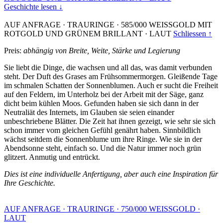
Geschichte lesen ↓
AUF ANFRAGE
·
TRAURINGE
·
585/000 WEISSGOLD MIT
ROTGOLD UND GRÜNEM BRILLANT
·
LAUT
Schliessen ↑
Preis:
abhängig von Breite, Weite, Stärke und Legierung
Sie liebt die Dinge, die wachsen und all das, was damit verbunden
steht. Der Duft des Grases am Frühsommermorgen. Gleißende Tage
im schmalen Schatten der Sonnenblumen. Auch er sucht die Freiheit
auf den Feldern, im Unterholz bei der Arbeit mit der Säge, ganz
dicht beim kühlen Moos. Gefunden haben sie sich dann in der
Neutraliät des Internets, im Glauben sie seien einander
unbeschriebene Blätter. Die Zeit hat ihnen gezeigt, wie sehr sie sich
schon immer vom gleichen Gefühl genährt haben. Sinnbildlich
wächst seitdem die Sonnenblume um ihre Ringe. Wie sie in der
Abendsonne steht, einfach so. Und die Natur immer noch grün
glitzert. Anmutig und entrückt.
Dies ist eine individuelle Anfertigung, aber auch eine Inspiration für
Ihre Geschichte.
AUF ANFRAGE
·
TRAURINGE
·
750/000 WEISSGOLD
·
LAUT