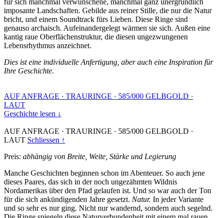
für sich manchmal verwunschene, manchmal ganz unergründlich
imposante Landschaften. Gebilde aus reiner Stille, die nur die Natur
bricht, und einem Soundtrack fürs Lieben. Diese Ringe sind
genauso archaisch. Aufeinandergelegt wärmen sie sich. Außen eine
kantig raue Oberflächenstruktur, die diesen ungezwungenen
Lebensrhythmus anzeichnet.
Dies ist eine individuelle Anfertigung, aber auch eine Inspiration für
Ihre Geschichte.
AUF ANFRAGE
·
TRAURINGE
·
585/000 GELBGOLD
·
LAUT
Geschichte lesen ↓
AUF ANFRAGE
·
TRAURINGE
·
585/000 GELBGOLD
·
LAUT
Schliessen ↑
Preis:
abhängig von Breite, Weite, Stärke und Legierung
Manche Geschichten beginnen schon im Abenteuer. So auch jene
dieses Paares, das sich in der noch ungezähmten Wildnis
Nordamerikas über den Pfad gelaufen ist. Und so war auch der Ton
für die sich ankündigenden Jahre gesetzt.
Natur.
In jeder Variante
und so sehr es nur ging. Nicht nur wandernd, sondern auch segelnd.
Die Ringe spiegeln diese Naturverbundenheit mit einem mal rauen