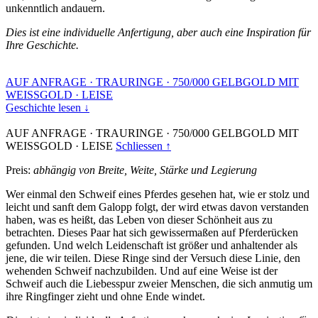
unkenntlich andauern.
Dies ist eine individuelle Anfertigung, aber auch eine Inspiration für
Ihre Geschichte.
AUF ANFRAGE
·
TRAURINGE
·
750/000 GELBGOLD MIT
WEISSGOLD
·
LEISE
Geschichte lesen ↓
AUF ANFRAGE
·
TRAURINGE
·
750/000 GELBGOLD MIT
WEISSGOLD
·
LEISE
Schliessen ↑
Preis:
abhängig von Breite, Weite, Stärke und Legierung
Wer einmal den Schweif eines Pferdes gesehen hat, wie er stolz und
leicht und sanft dem Galopp folgt, der wird etwas davon verstanden
haben, was es heißt, das Leben von dieser Schönheit aus zu
betrachten. Dieses Paar hat sich gewissermaßen auf Pferderücken
gefunden. Und welch Leidenschaft ist größer und anhaltender als
jene, die wir teilen. Diese Ringe sind der Versuch diese Linie, den
wehenden Schweif nachzubilden. Und auf eine Weise ist der
Schweif auch die Liebesspur zweier Menschen, die sich anmutig um
ihre Ringfinger zieht und ohne Ende windet.