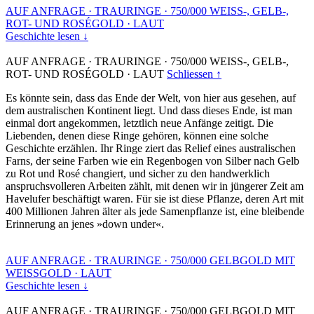
AUF ANFRAGE
·
TRAURINGE
·
750/000 WEISS-, GELB-,
ROT- UND ROSÉGOLD
·
LAUT
Geschichte lesen ↓
AUF ANFRAGE
·
TRAURINGE
·
750/000 WEISS-, GELB-,
ROT- UND ROSÉGOLD
·
LAUT
Schliessen ↑
Es könnte sein, dass das Ende der Welt, von hier aus gesehen, auf
dem australischen Kontinent liegt. Und dass dieses Ende, ist man
einmal dort angekommen, letztlich neue Anfänge zeitigt. Die
Liebenden, denen diese Ringe gehören, können eine solche
Geschichte erzählen. Ihr Ringe ziert das Relief eines australischen
Farns, der seine Farben wie ein Regenbogen von Silber nach Gelb
zu Rot und Rosé changiert, und sicher zu den handwerklich
anspruchsvolleren Arbeiten zählt, mit denen wir in jüngerer Zeit am
Havelufer beschäftigt waren. Für sie ist diese Pflanze, deren Art mit
400 Millionen Jahren älter als jede Samenpflanze ist, eine bleibende
Erinnerung an jenes »down under«.
AUF ANFRAGE
·
TRAURINGE
·
750/000 GELBGOLD MIT
WEISSGOLD
·
LAUT
Geschichte lesen ↓
AUF ANFRAGE
·
TRAURINGE
·
750/000 GELBGOLD MIT