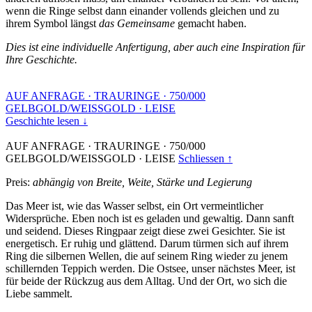
wenn die Ringe selbst dann einander vollends gleichen und zu
ihrem Symbol längst
das Gemeinsame
gemacht haben.
Dies ist eine individuelle Anfertigung, aber auch eine Inspiration für
Ihre Geschichte.
AUF ANFRAGE
·
TRAURINGE
·
750/000
GELBGOLD/WEISSGOLD
·
LEISE
Geschichte lesen ↓
AUF ANFRAGE
·
TRAURINGE
·
750/000
GELBGOLD/WEISSGOLD
·
LEISE
Schliessen ↑
Preis:
abhängig von Breite, Weite, Stärke und Legierung
Das Meer ist, wie das Wasser selbst, ein Ort vermeintlicher
Widersprüche. Eben noch ist es geladen und gewaltig. Dann sanft
und seidend. Dieses Ringpaar zeigt diese zwei Gesichter. Sie ist
energetisch. Er ruhig und glättend. Darum türmen sich auf ihrem
Ring die silbernen Wellen, die auf seinem Ring wieder zu jenem
schillernden Teppich werden. Die Ostsee, unser nächstes Meer, ist
für beide der Rückzug aus dem Alltag. Und der Ort, wo sich die
Liebe sammelt.