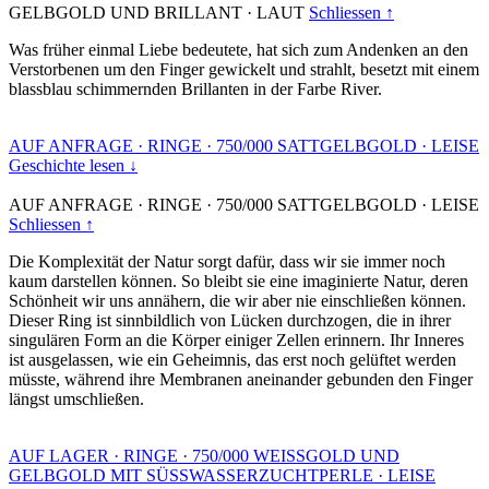
GELBGOLD UND BRILLANT
·
LAUT
Schliessen ↑
Was früher einmal Liebe bedeutete, hat sich zum Andenken an den
Verstorbenen um den Finger gewickelt und strahlt, besetzt mit einem
blassblau schimmernden Brillanten in der Farbe River.
AUF ANFRAGE
·
RINGE
·
750/000 SATTGELBGOLD
·
LEISE
Geschichte lesen ↓
AUF ANFRAGE
·
RINGE
·
750/000 SATTGELBGOLD
·
LEISE
Schliessen ↑
Die Komplexität der Natur sorgt dafür, dass wir sie immer noch
kaum darstellen können. So bleibt sie eine imaginierte Natur, deren
Schönheit wir uns annähern, die wir aber nie einschließen können.
Dieser Ring ist sinnbildlich von Lücken durchzogen, die in ihrer
singulären Form an die Körper einiger Zellen erinnern. Ihr Inneres
ist ausgelassen, wie ein Geheimnis, das erst noch gelüftet werden
müsste, während ihre Membranen aneinander gebunden den Finger
längst umschließen.
AUF LAGER
·
RINGE
·
750/000 WEISSGOLD UND
GELBGOLD MIT SÜSSWASSERZUCHTPERLE
·
LEISE