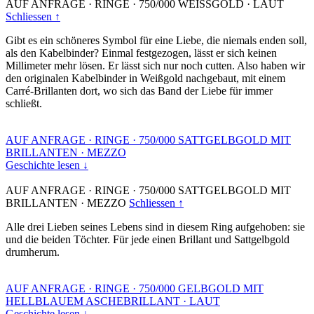
AUF ANFRAGE
·
RINGE
·
750/000 WEISSGOLD
·
LAUT
Schliessen ↑
Gibt es ein schöneres Symbol für eine Liebe, die niemals enden soll,
als den Kabelbinder? Einmal festgezogen, lässt er sich keinen
Millimeter mehr lösen. Er lässt sich nur noch cutten. Also haben wir
den originalen Kabelbinder in Weißgold nachgebaut, mit einem
Carré-Brillanten dort, wo sich das Band der Liebe für immer
schließt.
AUF ANFRAGE
·
RINGE
·
750/000 SATTGELBGOLD MIT
BRILLANTEN
·
MEZZO
Geschichte lesen ↓
AUF ANFRAGE
·
RINGE
·
750/000 SATTGELBGOLD MIT
BRILLANTEN
·
MEZZO
Schliessen ↑
Alle drei Lieben seines Lebens sind in diesem Ring aufgehoben: sie
und die beiden Töchter. Für jede einen Brillant und Sattgelbgold
drumherum.
AUF ANFRAGE
·
RINGE
·
750/000 GELBGOLD MIT
HELLBLAUEM ASCHEBRILLANT
·
LAUT
Geschichte lesen ↓