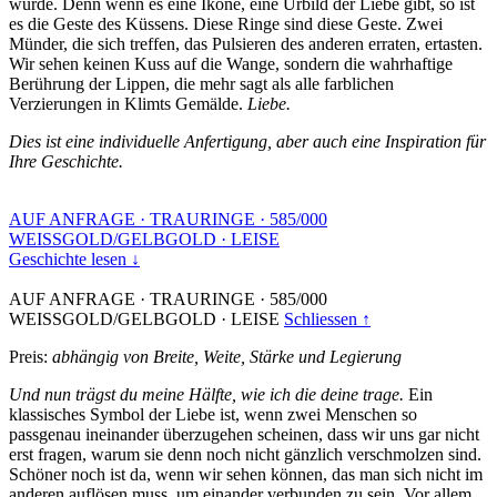
wurde. Denn wenn es eine Ikone, eine Urbild der Liebe gibt, so ist
es die Geste des Küssens. Diese Ringe sind diese Geste. Zwei
Münder, die sich treffen, das Pulsieren des anderen erraten, ertasten.
Wir sehen keinen Kuss auf die Wange, sondern die wahrhaftige
Berührung der Lippen, die mehr sagt als alle farblichen
Verzierungen in Klimts Gemälde.
Liebe.
Dies ist eine individuelle Anfertigung, aber auch eine Inspiration für
Ihre Geschichte.
AUF ANFRAGE
·
TRAURINGE
·
585/000
WEISSGOLD/GELBGOLD
·
LEISE
Geschichte lesen ↓
AUF ANFRAGE
·
TRAURINGE
·
585/000
WEISSGOLD/GELBGOLD
·
LEISE
Schliessen ↑
Preis:
abhängig von Breite, Weite, Stärke und Legierung
Und nun trägst du meine Hälfte, wie ich die deine trage.
Ein
klassisches Symbol der Liebe ist, wenn zwei Menschen so
passgenau ineinander überzugehen scheinen, dass wir uns gar nicht
erst fragen, warum sie denn noch nicht gänzlich verschmolzen sind.
Schöner noch ist da, wenn wir sehen können, das man sich nicht im
anderen auflösen muss, um einander verbunden zu sein. Vor allem,