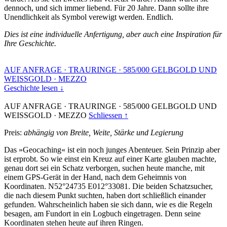
dennoch, und sich immer liebend. Für 20 Jahre. Dann sollte ihre
Unendlichkeit als Symbol verewigt werden. Endlich.
Dies ist eine individuelle Anfertigung, aber auch eine Inspiration für
Ihre Geschichte.
AUF ANFRAGE
·
TRAURINGE
·
585/000 GELBGOLD UND
WEISSGOLD
·
MEZZO
Geschichte lesen ↓
AUF ANFRAGE
·
TRAURINGE
·
585/000 GELBGOLD UND
WEISSGOLD
·
MEZZO
Schliessen ↑
Preis:
abhängig von Breite, Weite, Stärke und Legierung
Das »Geocaching« ist ein noch junges Abenteuer. Sein Prinzip aber
ist erprobt. So wie einst ein Kreuz auf einer Karte glauben machte,
genau dort sei ein Schatz verborgen, suchen heute manche, mit
einem GPS-Gerät in der Hand, nach dem Geheimnis von
Koordinaten. N52°24735 E012°33081. Die beiden Schatzsucher,
die nach diesem Punkt suchten, haben dort schließlich einander
gefunden. Wahrscheinlich haben sie sich dann, wie es die Regeln
besagen, am Fundort in ein Logbuch eingetragen. Denn seine
Koordinaten stehen heute auf ihren Ringen.