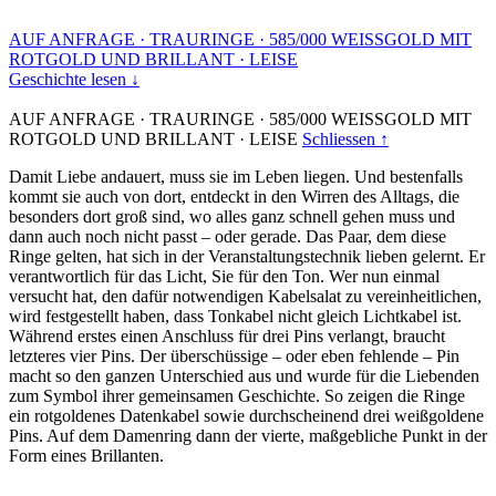
AUF ANFRAGE
·
TRAURINGE
·
585/000 WEISSGOLD MIT
ROTGOLD UND BRILLANT
·
LEISE
Geschichte lesen ↓
AUF ANFRAGE
·
TRAURINGE
·
585/000 WEISSGOLD MIT
ROTGOLD UND BRILLANT
·
LEISE
Schliessen ↑
Damit Liebe andauert, muss sie im Leben liegen. Und bestenfalls
kommt sie auch von dort, entdeckt in den Wirren des Alltags, die
besonders dort groß sind, wo alles ganz schnell gehen muss und
dann auch noch nicht passt – oder gerade. Das Paar, dem diese
Ringe gelten, hat sich in der Veranstaltungstechnik lieben gelernt. Er
verantwortlich für das Licht, Sie für den Ton. Wer nun einmal
versucht hat, den dafür notwendigen Kabelsalat zu vereinheitlichen,
wird festgestellt haben, dass Tonkabel nicht gleich Lichtkabel ist.
Während erstes einen Anschluss für drei Pins verlangt, braucht
letzteres vier Pins. Der überschüssige – oder eben fehlende – Pin
macht so den ganzen Unterschied aus und wurde für die Liebenden
zum Symbol ihrer gemeinsamen Geschichte. So zeigen die Ringe
ein rotgoldenes Datenkabel sowie durchscheinend drei weißgoldene
Pins. Auf dem Damenring dann der vierte, maßgebliche Punkt in der
Form eines Brillanten.