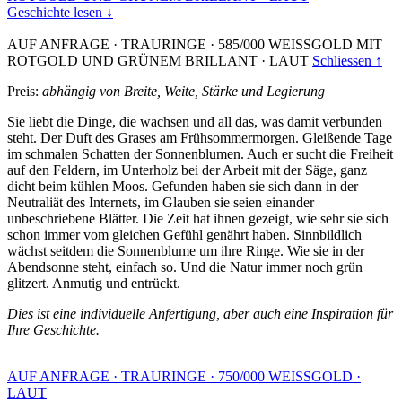
Geschichte lesen ↓
AUF ANFRAGE
·
TRAURINGE
·
585/000 WEISSGOLD MIT
ROTGOLD UND GRÜNEM BRILLANT
·
LAUT
Schliessen ↑
Preis:
abhängig von Breite, Weite, Stärke und Legierung
Sie liebt die Dinge, die wachsen und all das, was damit verbunden
steht. Der Duft des Grases am Frühsommermorgen. Gleißende Tage
im schmalen Schatten der Sonnenblumen. Auch er sucht die Freiheit
auf den Feldern, im Unterholz bei der Arbeit mit der Säge, ganz
dicht beim kühlen Moos. Gefunden haben sie sich dann in der
Neutraliät des Internets, im Glauben sie seien einander
unbeschriebene Blätter. Die Zeit hat ihnen gezeigt, wie sehr sie sich
schon immer vom gleichen Gefühl genährt haben. Sinnbildlich
wächst seitdem die Sonnenblume um ihre Ringe. Wie sie in der
Abendsonne steht, einfach so. Und die Natur immer noch grün
glitzert. Anmutig und entrückt.
Dies ist eine individuelle Anfertigung, aber auch eine Inspiration für
Ihre Geschichte.
AUF ANFRAGE
·
TRAURINGE
·
750/000 WEISSGOLD
·
LAUT