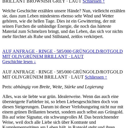
BRILLANT BROWNISH GREY
·
LAUT
Schliessen ↑
Welche Geschichte erzählen unsere Hände? Nun, vielleicht erzählen
sie, dass zum Leben mindestens ebenso sehr Wind und Wetter
gehören, wie die hellen Tage. Dies ist ein Gewitterring, der mit
seinen Furchen die unbändige Energie, die noch das härteste
Material zum Schmelzen bringt, und das Leben, das sich vor nichts
mehr fürchtet als Ruhe und Stillstand, zeitlos verkörpert.
AUF ANFRAGE
·
RINGE
·
585/000 GRÜNGOLD/ROTGOLD
MIT OLIVGRÜNEM BRILLANT
·
LAUT
Geschichte lesen ↓
AUF ANFRAGE
·
RINGE
·
585/000 GRÜNGOLD/ROTGOLD
MIT OLIVGRÜNEM BRILLANT
·
LAUT
Schliessen ↑
Preis:
abhängig von Breite, Weite, Stärke und Legierung
Alles, was sie liebte war grün. Idealerweise. Wenn das auch eine
übersteigerte Farblehre ist, so leben Liebesgeschichten doch von
diesen Steigerungen. Darum ist dieser Verlobungsring nicht nur mit
einem grünen Brillanten besetzt, sondern auch selbst aus Grüngold.
Bis auf seine Signatur, ein schwungvolles
M
. Das bezeichnender
Weise, weil doch alle Liebe sich über Kontraste und
Komplementaritäten am Leben hält, in Rotgold steht und ihren