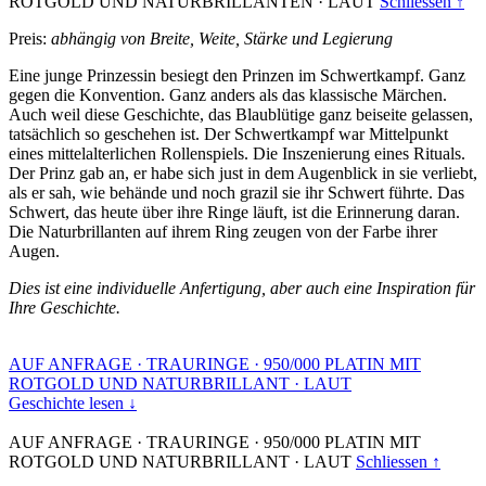
ROTGOLD UND NATURBRILLANTEN
·
LAUT
Schliessen ↑
Preis:
abhängig von Breite, Weite, Stärke und Legierung
Eine junge Prinzessin besiegt den Prinzen im Schwertkampf. Ganz
gegen die Konvention. Ganz anders als das klassische Märchen.
Auch weil diese Geschichte, das Blaublütige ganz beiseite gelassen,
tatsächlich so geschehen ist. Der Schwertkampf war Mittelpunkt
eines mittelalterlichen Rollenspiels. Die Inszenierung eines Rituals.
Der Prinz gab an, er habe sich just in dem Augenblick in sie verliebt,
als er sah, wie behände und noch grazil sie ihr Schwert führte. Das
Schwert, das heute über ihre Ringe läuft, ist die Erinnerung daran.
Die Naturbrillanten auf ihrem Ring zeugen von der Farbe ihrer
Augen.
Dies ist eine individuelle Anfertigung, aber auch eine Inspiration für
Ihre Geschichte.
AUF ANFRAGE
·
TRAURINGE
·
950/000 PLATIN MIT
ROTGOLD UND NATURBRILLANT
·
LAUT
Geschichte lesen ↓
AUF ANFRAGE
·
TRAURINGE
·
950/000 PLATIN MIT
ROTGOLD UND NATURBRILLANT
·
LAUT
Schliessen ↑