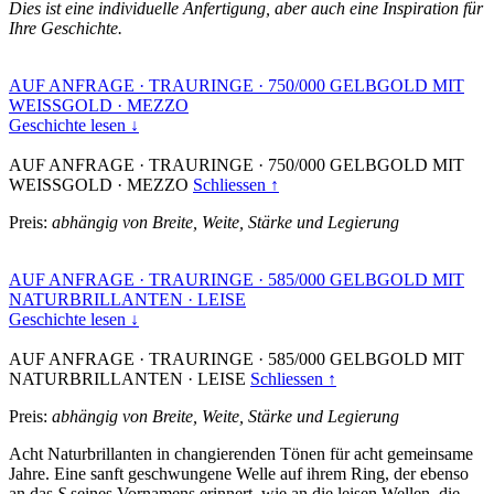
Dies ist eine individuelle Anfertigung, aber auch eine Inspiration für
Ihre Geschichte.
AUF ANFRAGE
·
TRAURINGE
·
750/000 GELBGOLD MIT
WEISSGOLD
·
MEZZO
Geschichte lesen ↓
AUF ANFRAGE
·
TRAURINGE
·
750/000 GELBGOLD MIT
WEISSGOLD
·
MEZZO
Schliessen ↑
Preis:
abhängig von Breite, Weite, Stärke und Legierung
AUF ANFRAGE
·
TRAURINGE
·
585/000 GELBGOLD MIT
NATURBRILLANTEN
·
LEISE
Geschichte lesen ↓
AUF ANFRAGE
·
TRAURINGE
·
585/000 GELBGOLD MIT
NATURBRILLANTEN
·
LEISE
Schliessen ↑
Preis:
abhängig von Breite, Weite, Stärke und Legierung
Acht Naturbrillanten in changierenden Tönen für acht gemeinsame
Jahre. Eine sanft geschwungene Welle auf ihrem Ring, der ebenso
an das
S
seines Vornamens erinnert, wie an die leisen Wellen, die