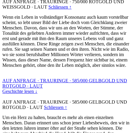
AUF ANFRAGE
·
TRAURINGE
·
750/000 ROTGOLD UND
WEISSGOLD
·
LAUT
Schliessen ↑
Wenn ein Leben in vollständiger Konsonanz auch kaum vorstellbar
scheint, so lebt unser Bild der Liebe doch vom Gleichklang zweier
Menschen. Davon, dass wir uns an den Worten, der Stimme, der
Tonalität des geliebten Anderen immer wieder aufrichten, dass wir
erst und gerade mit ihm den Raum unseres Lebens voll und ganz
ausfüllen können. Diese Ringe zeigen zwei Menschen, die einander
rufen. Sie sagt seinen Namen und er den ihren. Nicht wie im Radio,
wo sie sonst berufshalber Millionen Wörter verlieren, sondern im
Wissen, dass dieser Name, dessen Frequenz hier sichtbar ist, einem
Menschen gehört, ohne den ihr Leben möglich, aber sinnlos wäre.
AUF ANFRAGE
·
TRAURINGE
·
585/000 GELBGOLD UND
ROTGOLD
·
LAUT
Geschichte lesen ↓
AUF ANFRAGE
·
TRAURINGE
·
585/000 GELBGOLD UND
ROTGOLD
·
LAUT
Schliessen ↑
Um ein Herz zu halten, braucht es mehr als einen einzelnen
Menschen. Daran erinnert uns schon jener Liebesbeweis, den wir in
den letzten Jahren immer öfter auf der Straße sehen können. Die