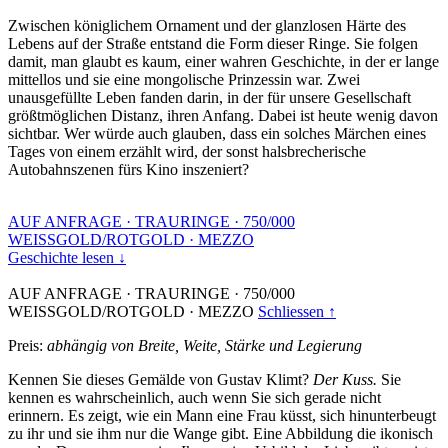
Zwischen königlichem Ornament und der glanzlosen Härte des
Lebens auf der Straße entstand die Form dieser Ringe. Sie folgen
damit, man glaubt es kaum, einer wahren Geschichte, in der er lange
mittellos und sie eine mongolische Prinzessin war. Zwei
unausgefüllte Leben fanden darin, in der für unsere Gesellschaft
größtmöglichen Distanz, ihren Anfang. Dabei ist heute wenig davon
sichtbar. Wer würde auch glauben, dass ein solches Märchen eines
Tages von einem erzählt wird, der sonst halsbrecherische
Autobahnszenen fürs Kino inszeniert?
AUF ANFRAGE
·
TRAURINGE
·
750/000
WEISSGOLD/ROTGOLD
·
MEZZO
Geschichte lesen ↓
AUF ANFRAGE
·
TRAURINGE
·
750/000
WEISSGOLD/ROTGOLD
·
MEZZO
Schliessen ↑
Preis:
abhängig von Breite, Weite, Stärke und Legierung
Kennen Sie dieses Gemälde von Gustav Klimt?
Der Kuss.
Sie
kennen es wahrscheinlich, auch wenn Sie sich gerade nicht
erinnern. Es zeigt, wie ein Mann eine Frau küsst, sich hinunterbeugt
zu ihr und sie ihm nur die Wange gibt. Eine Abbildung die ikonisch