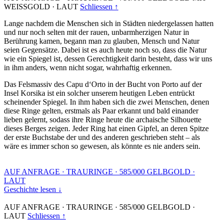
WEISSGOLD
·
LAUT
Schliessen ↑
Lange nachdem die Menschen sich in Städten niedergelassen hatten
und nur noch selten mit der rauen, unbarmherzigen Natur in
Berührung kamen, begann man zu glauben, Mensch und Natur
seien Gegensätze. Dabei ist es auch heute noch so, dass die Natur
wie ein Spiegel ist, dessen Gerechtigkeit darin besteht, dass wir uns
in ihm anders, wenn nicht sogar, wahrhaftig erkennen.
Das Felsmassiv des Capu d‘Orto in der Bucht von Porto auf der
Insel Korsika ist ein solcher unserem heutigen Leben entrückt
scheinender Spiegel. In ihm haben sich die zwei Menschen, denen
diese Ringe gelten, erstmals als Paar erkannt und bald einander
lieben gelernt, sodass ihre Ringe heute die archaische Silhouette
dieses Berges zeigen. Jeder Ring hat einen Gipfel, an deren Spitze
der erste Buchstabe der und des anderen geschrieben steht – als
wäre es immer schon so gewesen, als könnte es nie anders sein.
AUF ANFRAGE
·
TRAURINGE
·
585/000 GELBGOLD
·
LAUT
Geschichte lesen ↓
AUF ANFRAGE
·
TRAURINGE
·
585/000 GELBGOLD
·
LAUT
Schliessen ↑