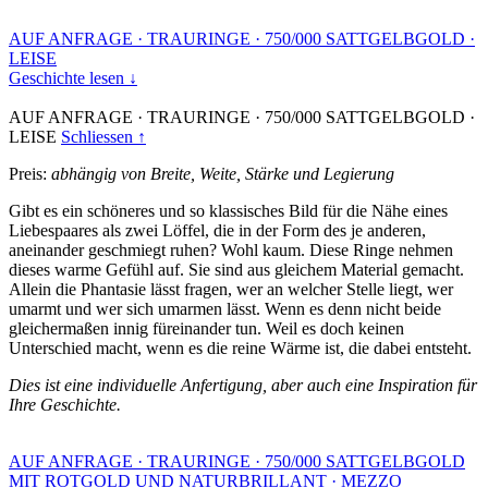
AUF ANFRAGE
·
TRAURINGE
·
750/000 SATTGELBGOLD
·
LEISE
Geschichte lesen ↓
AUF ANFRAGE
·
TRAURINGE
·
750/000 SATTGELBGOLD
·
LEISE
Schliessen ↑
Preis:
abhängig von Breite, Weite, Stärke und Legierung
Gibt es ein schöneres und so klassisches Bild für die Nähe eines
Liebespaares als zwei Löffel, die in der Form des je anderen,
aneinander geschmiegt ruhen? Wohl kaum. Diese Ringe nehmen
dieses warme Gefühl auf. Sie sind aus gleichem Material gemacht.
Allein die Phantasie lässt fragen, wer an welcher Stelle liegt, wer
umarmt und wer sich umarmen lässt. Wenn es denn nicht beide
gleichermaßen innig füreinander tun. Weil es doch keinen
Unterschied macht, wenn es die reine Wärme ist, die dabei entsteht.
Dies ist eine individuelle Anfertigung, aber auch eine Inspiration für
Ihre Geschichte.
AUF ANFRAGE
·
TRAURINGE
·
750/000 SATTGELBGOLD
MIT ROTGOLD UND NATURBRILLANT
·
MEZZO