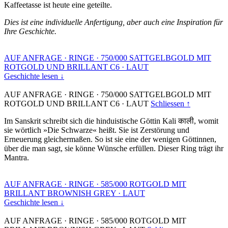
Kaffeetasse ist heute eine geteilte.
Dies ist eine individuelle Anfertigung, aber auch eine Inspiration für
Ihre Geschichte.
AUF ANFRAGE
·
RINGE
·
750/000 SATTGELBGOLD MIT
ROTGOLD UND BRILLANT C6
·
LAUT
Geschichte lesen ↓
AUF ANFRAGE
·
RINGE
·
750/000 SATTGELBGOLD MIT
ROTGOLD UND BRILLANT C6
·
LAUT
Schliessen ↑
Im Sanskrit schreibt sich die hinduistische Göttin Kali काली, womit
sie wörtlich »Die Schwarze« heißt. Sie ist Zerstörung und
Erneuerung gleichermaßen. So ist sie eine der wenigen Göttinnen,
über die man sagt, sie könne Wünsche erfüllen. Dieser Ring trägt ihr
Mantra.
AUF ANFRAGE
·
RINGE
·
585/000 ROTGOLD MIT
BRILLANT BROWNISH GREY
·
LAUT
Geschichte lesen ↓
AUF ANFRAGE
·
RINGE
·
585/000 ROTGOLD MIT