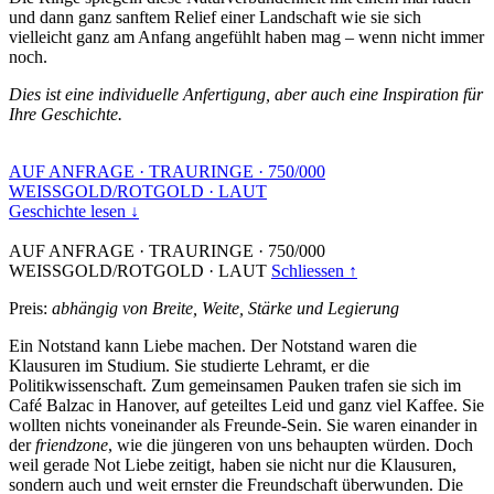
und dann ganz sanftem Relief einer Landschaft wie sie sich
vielleicht ganz am Anfang angefühlt haben mag – wenn nicht immer
noch.
Dies ist eine individuelle Anfertigung, aber auch eine Inspiration für
Ihre Geschichte.
AUF ANFRAGE
·
TRAURINGE
·
750/000
WEISSGOLD/ROTGOLD
·
LAUT
Geschichte lesen ↓
AUF ANFRAGE
·
TRAURINGE
·
750/000
WEISSGOLD/ROTGOLD
·
LAUT
Schliessen ↑
Preis:
abhängig von Breite, Weite, Stärke und Legierung
Ein Notstand kann Liebe machen. Der Notstand waren die
Klausuren im Studium. Sie studierte Lehramt, er die
Politikwissenschaft. Zum gemeinsamen Pauken trafen sie sich im
Café Balzac in Hanover, auf geteiltes Leid und ganz viel Kaffee. Sie
wollten nichts voneinander als Freunde-Sein. Sie waren einander in
der
friendzone
, wie die jüngeren von uns behaupten würden. Doch
weil gerade Not Liebe zeitigt, haben sie nicht nur die Klausuren,
sondern auch und weit ernster die Freundschaft überwunden. Die