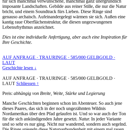
für sich manchmal verwunschene, manchmal ganz unergründlich
imposante Landschaften. Gebilde aus reiner Stille, die nur die Natur
bricht, und einem Soundtrack fürs Lieben. Diese Ringe sind
genauso archaisch. Aufeinandergelegt wärmen sie sich. Außen eine
kantig raue Oberflächenstruktur, die diesen ungezwungenen
Lebensrhythmus anzeichnet.
Dies ist eine individuelle Anfertigung, aber auch eine Inspiration für
Ihre Geschichte.
AUF ANFRAGE
·
TRAURINGE
·
585/000 GELBGOLD
·
LAUT
Geschichte lesen ↓
AUF ANFRAGE
·
TRAURINGE
·
585/000 GELBGOLD
·
LAUT
Schliessen ↑
Preis:
abhängig von Breite, Weite, Stärke und Legierung
Manche Geschichten beginnen schon im Abenteuer. So auch jene
dieses Paares, das sich in der noch ungezähmten Wildnis
Nordamerikas über den Pfad gelaufen ist. Und so war auch der Ton
für die sich ankündigenden Jahre gesetzt.
Natur.
In jeder Variante
und so sehr es nur ging. Nicht nur wandernd, sondern auch segelnd.
Die Ringe spiegeln diese Naturverbundenheit mit einem mal rauen