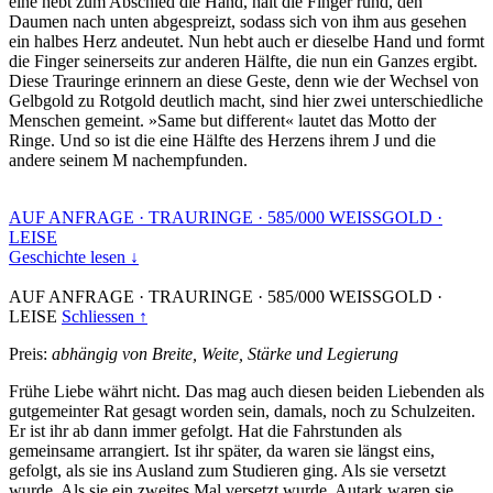
eine hebt zum Abschied die Hand, hält die Finger rund, den
Daumen nach unten abgespreizt, sodass sich von ihm aus gesehen
ein halbes Herz andeutet. Nun hebt auch er dieselbe Hand und formt
die Finger seinerseits zur anderen Hälfte, die nun ein Ganzes ergibt.
Diese Trauringe erinnern an diese Geste, denn wie der Wechsel von
Gelbgold zu Rotgold deutlich macht, sind hier zwei unterschiedliche
Menschen gemeint. »Same but different« lautet das Motto der
Ringe. Und so ist die eine Hälfte des Herzens ihrem J und die
andere seinem M nachempfunden.
AUF ANFRAGE
·
TRAURINGE
·
585/000 WEISSGOLD
·
LEISE
Geschichte lesen ↓
AUF ANFRAGE
·
TRAURINGE
·
585/000 WEISSGOLD
·
LEISE
Schliessen ↑
Preis:
abhängig von Breite, Weite, Stärke und Legierung
Frühe Liebe währt nicht. Das mag auch diesen beiden Liebenden als
gutgemeinter Rat gesagt worden sein, damals, noch zu Schulzeiten.
Er ist ihr ab dann immer gefolgt. Hat die Fahrstunden als
gemeinsame arrangiert. Ist ihr später, da waren sie längst eins,
gefolgt, als sie ins Ausland zum Studieren ging. Als sie versetzt
wurde. Als sie ein zweites Mal versetzt wurde. Autark waren sie