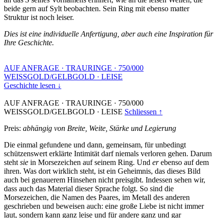
beide gern auf Sylt beobachten. Sein Ring mit ebenso matter
Struktur ist noch leiser.
Dies ist eine individuelle Anfertigung, aber auch eine Inspiration für
Ihre Geschichte.
AUF ANFRAGE
·
TRAURINGE
·
750/000
WEISSGOLD/GELBGOLD
·
LEISE
Geschichte lesen ↓
AUF ANFRAGE
·
TRAURINGE
·
750/000
WEISSGOLD/GELBGOLD
·
LEISE
Schliessen ↑
Preis:
abhängig von Breite, Weite, Stärke und Legierung
Die einmal gefundene und dann, gemeinsam, für unbedingt
schützenswert erklärte Intimität darf niemals verloren gehen. Darum
steht
sie
in Morsezeichen auf seinem Ring. Und
er
ebenso auf dem
ihren. Was dort wirklich steht, ist ein Geheimnis, das dieses Bild
auch bei genauerem Hinsehen nicht preisgibt. Indessen sehen wir,
dass auch das Material dieser Sprache folgt. So sind die
Morsezeichen, die Namen des Paares, im Metall des anderen
geschrieben und beweisen auch: eine große Liebe ist nicht immer
laut, sondern kann ganz leise und für andere ganz und gar