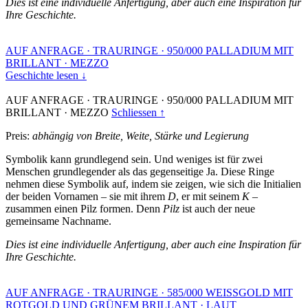
Dies ist eine individuelle Anfertigung, aber auch eine Inspiration für
Ihre Geschichte.
AUF ANFRAGE
·
TRAURINGE
·
950/000 PALLADIUM MIT
BRILLANT
·
MEZZO
Geschichte lesen ↓
AUF ANFRAGE
·
TRAURINGE
·
950/000 PALLADIUM MIT
BRILLANT
·
MEZZO
Schliessen ↑
Preis:
abhängig von Breite, Weite, Stärke und Legierung
Symbolik kann grundlegend sein. Und weniges ist für zwei
Menschen grundlegender als das gegenseitige Ja. Diese Ringe
nehmen diese Symbolik auf, indem sie zeigen, wie sich die Initialien
der beiden Vornamen – sie mit ihrem
D
, er mit seinem
K
–
zusammen einen Pilz formen. Denn
Pilz
ist auch der neue
gemeinsame Nachname.
Dies ist eine individuelle Anfertigung, aber auch eine Inspiration für
Ihre Geschichte.
AUF ANFRAGE
·
TRAURINGE
·
585/000 WEISSGOLD MIT
ROTGOLD UND GRÜNEM BRILLANT
·
LAUT