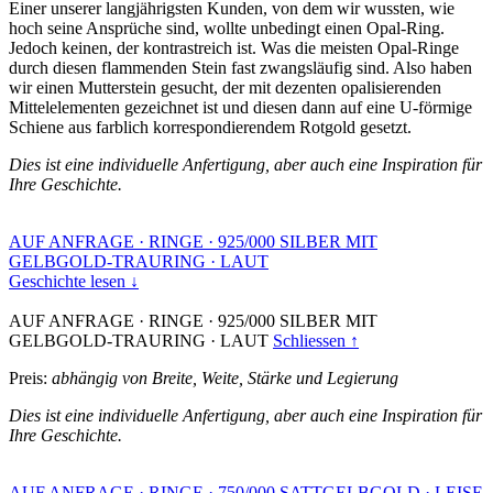
Einer unserer langjährigsten Kunden, von dem wir wussten, wie
hoch seine Ansprüche sind, wollte unbedingt einen Opal-Ring.
Jedoch keinen, der kontrastreich ist. Was die meisten Opal-Ringe
durch diesen flammenden Stein fast zwangsläufig sind. Also haben
wir einen Mutterstein gesucht, der mit dezenten opalisierenden
Mittelelementen gezeichnet ist und diesen dann auf eine U-förmige
Schiene aus farblich korrespondierendem Rotgold gesetzt.
Dies ist eine individuelle Anfertigung, aber auch eine Inspiration für
Ihre Geschichte.
AUF ANFRAGE
·
RINGE
·
925/000 SILBER MIT
GELBGOLD-TRAURING
·
LAUT
Geschichte lesen ↓
AUF ANFRAGE
·
RINGE
·
925/000 SILBER MIT
GELBGOLD-TRAURING
·
LAUT
Schliessen ↑
Preis:
abhängig von Breite, Weite, Stärke und Legierung
Dies ist eine individuelle Anfertigung, aber auch eine Inspiration für
Ihre Geschichte.
AUF ANFRAGE
·
RINGE
·
750/000 SATTGELBGOLD
·
LEISE