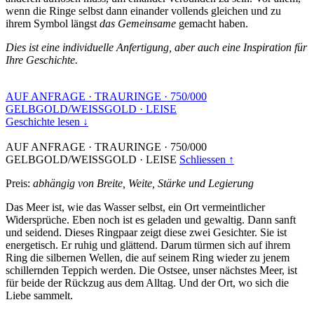
wenn die Ringe selbst dann einander vollends gleichen und zu
ihrem Symbol längst
das Gemeinsame
gemacht haben.
Dies ist eine individuelle Anfertigung, aber auch eine Inspiration für
Ihre Geschichte.
AUF ANFRAGE
·
TRAURINGE
·
750/000
GELBGOLD/WEISSGOLD
·
LEISE
Geschichte lesen ↓
AUF ANFRAGE
·
TRAURINGE
·
750/000
GELBGOLD/WEISSGOLD
·
LEISE
Schliessen ↑
Preis:
abhängig von Breite, Weite, Stärke und Legierung
Das Meer ist, wie das Wasser selbst, ein Ort vermeintlicher
Widersprüche. Eben noch ist es geladen und gewaltig. Dann sanft
und seidend. Dieses Ringpaar zeigt diese zwei Gesichter. Sie ist
energetisch. Er ruhig und glättend. Darum türmen sich auf ihrem
Ring die silbernen Wellen, die auf seinem Ring wieder zu jenem
schillernden Teppich werden. Die Ostsee, unser nächstes Meer, ist
für beide der Rückzug aus dem Alltag. Und der Ort, wo sich die
Liebe sammelt.