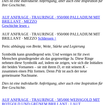
Dies ist eine individuelle Anfertigung, aber auch eine Inspiration für
Ihre Geschichte.
AUF ANFRAGE
·
TRAURINGE
·
950/000 PALLADIUM MIT
BRILLANT
·
MEZZO
Geschichte lesen ↓
AUF ANFRAGE
·
TRAURINGE
·
950/000 PALLADIUM MIT
BRILLANT
·
MEZZO
Schliessen ↑
Preis:
abhängig von Breite, Weite, Stärke und Legierung
Symbolik kann grundlegend sein. Und weniges ist für zwei
Menschen grundlegender als das gegenseitige Ja. Diese Ringe
nehmen diese Symbolik auf, indem sie zeigen, wie sich die Initialien
der beiden Vornamen – sie mit ihrem
D
, er mit seinem
K
–
zusammen einen Pilz formen. Denn
Pilz
ist auch der neue
gemeinsame Nachname.
Dies ist eine individuelle Anfertigung, aber auch eine Inspiration für
Ihre Geschichte.
AUF ANFRAGE
·
TRAURINGE
·
585/000 WEISSGOLD MIT
ROTGOLD UND GRÜNEM BRILLANT
·
LAUT