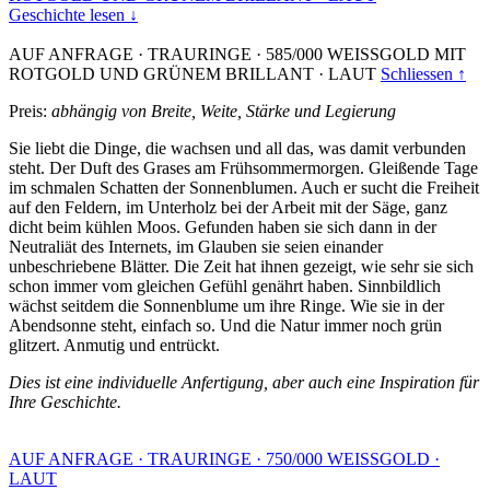
Geschichte lesen ↓
AUF ANFRAGE
·
TRAURINGE
·
585/000 WEISSGOLD MIT
ROTGOLD UND GRÜNEM BRILLANT
·
LAUT
Schliessen ↑
Preis:
abhängig von Breite, Weite, Stärke und Legierung
Sie liebt die Dinge, die wachsen und all das, was damit verbunden
steht. Der Duft des Grases am Frühsommermorgen. Gleißende Tage
im schmalen Schatten der Sonnenblumen. Auch er sucht die Freiheit
auf den Feldern, im Unterholz bei der Arbeit mit der Säge, ganz
dicht beim kühlen Moos. Gefunden haben sie sich dann in der
Neutraliät des Internets, im Glauben sie seien einander
unbeschriebene Blätter. Die Zeit hat ihnen gezeigt, wie sehr sie sich
schon immer vom gleichen Gefühl genährt haben. Sinnbildlich
wächst seitdem die Sonnenblume um ihre Ringe. Wie sie in der
Abendsonne steht, einfach so. Und die Natur immer noch grün
glitzert. Anmutig und entrückt.
Dies ist eine individuelle Anfertigung, aber auch eine Inspiration für
Ihre Geschichte.
AUF ANFRAGE
·
TRAURINGE
·
750/000 WEISSGOLD
·
LAUT