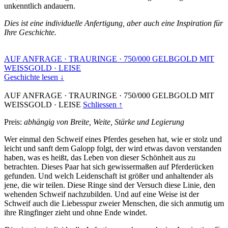
unkenntlich andauern.
Dies ist eine individuelle Anfertigung, aber auch eine Inspiration für
Ihre Geschichte.
AUF ANFRAGE
·
TRAURINGE
·
750/000 GELBGOLD MIT
WEISSGOLD
·
LEISE
Geschichte lesen ↓
AUF ANFRAGE
·
TRAURINGE
·
750/000 GELBGOLD MIT
WEISSGOLD
·
LEISE
Schliessen ↑
Preis:
abhängig von Breite, Weite, Stärke und Legierung
Wer einmal den Schweif eines Pferdes gesehen hat, wie er stolz und
leicht und sanft dem Galopp folgt, der wird etwas davon verstanden
haben, was es heißt, das Leben von dieser Schönheit aus zu
betrachten. Dieses Paar hat sich gewissermaßen auf Pferderücken
gefunden. Und welch Leidenschaft ist größer und anhaltender als
jene, die wir teilen. Diese Ringe sind der Versuch diese Linie, den
wehenden Schweif nachzubilden. Und auf eine Weise ist der
Schweif auch die Liebesspur zweier Menschen, die sich anmutig um
ihre Ringfinger zieht und ohne Ende windet.