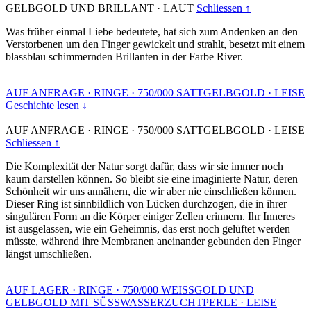
GELBGOLD UND BRILLANT
·
LAUT
Schliessen ↑
Was früher einmal Liebe bedeutete, hat sich zum Andenken an den
Verstorbenen um den Finger gewickelt und strahlt, besetzt mit einem
blassblau schimmernden Brillanten in der Farbe River.
AUF ANFRAGE
·
RINGE
·
750/000 SATTGELBGOLD
·
LEISE
Geschichte lesen ↓
AUF ANFRAGE
·
RINGE
·
750/000 SATTGELBGOLD
·
LEISE
Schliessen ↑
Die Komplexität der Natur sorgt dafür, dass wir sie immer noch
kaum darstellen können. So bleibt sie eine imaginierte Natur, deren
Schönheit wir uns annähern, die wir aber nie einschließen können.
Dieser Ring ist sinnbildlich von Lücken durchzogen, die in ihrer
singulären Form an die Körper einiger Zellen erinnern. Ihr Inneres
ist ausgelassen, wie ein Geheimnis, das erst noch gelüftet werden
müsste, während ihre Membranen aneinander gebunden den Finger
längst umschließen.
AUF LAGER
·
RINGE
·
750/000 WEISSGOLD UND
GELBGOLD MIT SÜSSWASSERZUCHTPERLE
·
LEISE