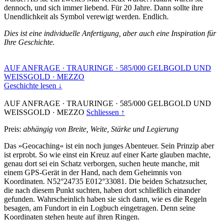
dennoch, und sich immer liebend. Für 20 Jahre. Dann sollte ihre
Unendlichkeit als Symbol verewigt werden. Endlich.
Dies ist eine individuelle Anfertigung, aber auch eine Inspiration für
Ihre Geschichte.
AUF ANFRAGE
·
TRAURINGE
·
585/000 GELBGOLD UND
WEISSGOLD
·
MEZZO
Geschichte lesen ↓
AUF ANFRAGE
·
TRAURINGE
·
585/000 GELBGOLD UND
WEISSGOLD
·
MEZZO
Schliessen ↑
Preis:
abhängig von Breite, Weite, Stärke und Legierung
Das »Geocaching« ist ein noch junges Abenteuer. Sein Prinzip aber
ist erprobt. So wie einst ein Kreuz auf einer Karte glauben machte,
genau dort sei ein Schatz verborgen, suchen heute manche, mit
einem GPS-Gerät in der Hand, nach dem Geheimnis von
Koordinaten. N52°24735 E012°33081. Die beiden Schatzsucher,
die nach diesem Punkt suchten, haben dort schließlich einander
gefunden. Wahrscheinlich haben sie sich dann, wie es die Regeln
besagen, am Fundort in ein Logbuch eingetragen. Denn seine
Koordinaten stehen heute auf ihren Ringen.