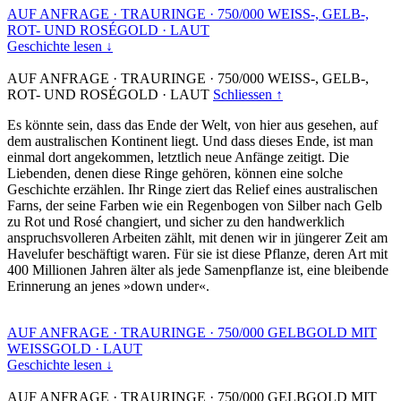
AUF ANFRAGE
·
TRAURINGE
·
750/000 WEISS-, GELB-,
ROT- UND ROSÉGOLD
·
LAUT
Geschichte lesen ↓
AUF ANFRAGE
·
TRAURINGE
·
750/000 WEISS-, GELB-,
ROT- UND ROSÉGOLD
·
LAUT
Schliessen ↑
Es könnte sein, dass das Ende der Welt, von hier aus gesehen, auf
dem australischen Kontinent liegt. Und dass dieses Ende, ist man
einmal dort angekommen, letztlich neue Anfänge zeitigt. Die
Liebenden, denen diese Ringe gehören, können eine solche
Geschichte erzählen. Ihr Ringe ziert das Relief eines australischen
Farns, der seine Farben wie ein Regenbogen von Silber nach Gelb
zu Rot und Rosé changiert, und sicher zu den handwerklich
anspruchsvolleren Arbeiten zählt, mit denen wir in jüngerer Zeit am
Havelufer beschäftigt waren. Für sie ist diese Pflanze, deren Art mit
400 Millionen Jahren älter als jede Samenpflanze ist, eine bleibende
Erinnerung an jenes »down under«.
AUF ANFRAGE
·
TRAURINGE
·
750/000 GELBGOLD MIT
WEISSGOLD
·
LAUT
Geschichte lesen ↓
AUF ANFRAGE
·
TRAURINGE
·
750/000 GELBGOLD MIT