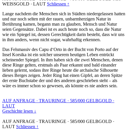
WEISSGOLD
·
LAUT
Schliessen ↑
Lange nachdem die Menschen sich in Städten niedergelassen hatten
und nur noch selten mit der rauen, unbarmherzigen Natur in
Berührung kamen, begann man zu glauben, Mensch und Natur
seien Gegensätze. Dabei ist es auch heute noch so, dass die Natur
wie ein Spiegel ist, dessen Gerechtigkeit darin besteht, dass wir uns
in ihm anders, wenn nicht sogar, wahrhaftig erkennen.
Das Felsmassiv des Capu d‘Orto in der Bucht von Porto auf der
Insel Korsika ist ein solcher unserem heutigen Leben entrückt
scheinender Spiegel. In ihm haben sich die zwei Menschen, denen
diese Ringe gelten, erstmals als Paar erkannt und bald einander
lieben gelernt, sodass ihre Ringe heute die archaische Silhouette
dieses Berges zeigen. Jeder Ring hat einen Gipfel, an deren Spitze
der erste Buchstabe der und des anderen geschrieben steht – als
wäre es immer schon so gewesen, als könnte es nie anders sein.
AUF ANFRAGE
·
TRAURINGE
·
585/000 GELBGOLD
·
LAUT
Geschichte lesen ↓
AUF ANFRAGE
·
TRAURINGE
·
585/000 GELBGOLD
·
LAUT
Schliessen ↑