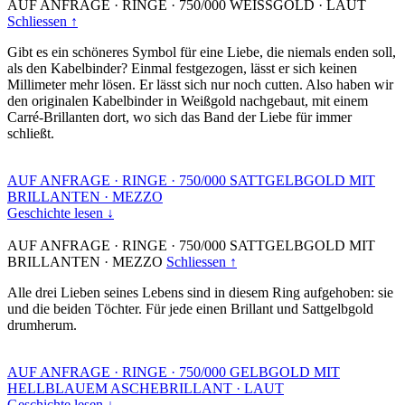
AUF ANFRAGE
·
RINGE
·
750/000 WEISSGOLD
·
LAUT
Schliessen ↑
Gibt es ein schöneres Symbol für eine Liebe, die niemals enden soll,
als den Kabelbinder? Einmal festgezogen, lässt er sich keinen
Millimeter mehr lösen. Er lässt sich nur noch cutten. Also haben wir
den originalen Kabelbinder in Weißgold nachgebaut, mit einem
Carré-Brillanten dort, wo sich das Band der Liebe für immer
schließt.
AUF ANFRAGE
·
RINGE
·
750/000 SATTGELBGOLD MIT
BRILLANTEN
·
MEZZO
Geschichte lesen ↓
AUF ANFRAGE
·
RINGE
·
750/000 SATTGELBGOLD MIT
BRILLANTEN
·
MEZZO
Schliessen ↑
Alle drei Lieben seines Lebens sind in diesem Ring aufgehoben: sie
und die beiden Töchter. Für jede einen Brillant und Sattgelbgold
drumherum.
AUF ANFRAGE
·
RINGE
·
750/000 GELBGOLD MIT
HELLBLAUEM ASCHEBRILLANT
·
LAUT
Geschichte lesen ↓