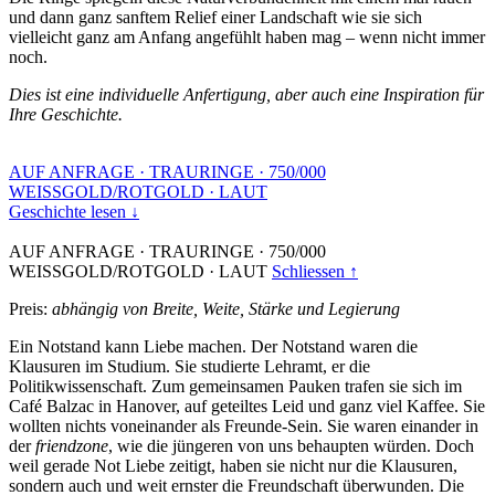
und dann ganz sanftem Relief einer Landschaft wie sie sich
vielleicht ganz am Anfang angefühlt haben mag – wenn nicht immer
noch.
Dies ist eine individuelle Anfertigung, aber auch eine Inspiration für
Ihre Geschichte.
AUF ANFRAGE
·
TRAURINGE
·
750/000
WEISSGOLD/ROTGOLD
·
LAUT
Geschichte lesen ↓
AUF ANFRAGE
·
TRAURINGE
·
750/000
WEISSGOLD/ROTGOLD
·
LAUT
Schliessen ↑
Preis:
abhängig von Breite, Weite, Stärke und Legierung
Ein Notstand kann Liebe machen. Der Notstand waren die
Klausuren im Studium. Sie studierte Lehramt, er die
Politikwissenschaft. Zum gemeinsamen Pauken trafen sie sich im
Café Balzac in Hanover, auf geteiltes Leid und ganz viel Kaffee. Sie
wollten nichts voneinander als Freunde-Sein. Sie waren einander in
der
friendzone
, wie die jüngeren von uns behaupten würden. Doch
weil gerade Not Liebe zeitigt, haben sie nicht nur die Klausuren,
sondern auch und weit ernster die Freundschaft überwunden. Die