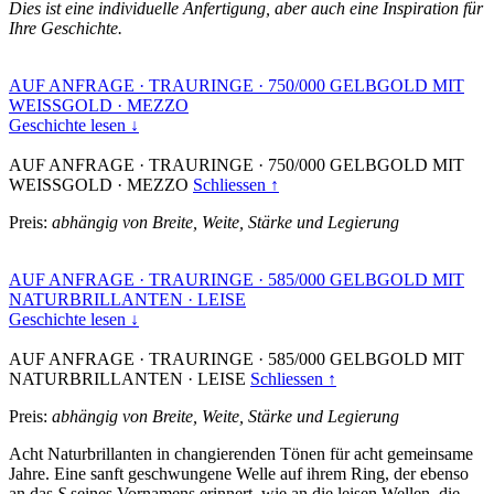
Dies ist eine individuelle Anfertigung, aber auch eine Inspiration für
Ihre Geschichte.
AUF ANFRAGE
·
TRAURINGE
·
750/000 GELBGOLD MIT
WEISSGOLD
·
MEZZO
Geschichte lesen ↓
AUF ANFRAGE
·
TRAURINGE
·
750/000 GELBGOLD MIT
WEISSGOLD
·
MEZZO
Schliessen ↑
Preis:
abhängig von Breite, Weite, Stärke und Legierung
AUF ANFRAGE
·
TRAURINGE
·
585/000 GELBGOLD MIT
NATURBRILLANTEN
·
LEISE
Geschichte lesen ↓
AUF ANFRAGE
·
TRAURINGE
·
585/000 GELBGOLD MIT
NATURBRILLANTEN
·
LEISE
Schliessen ↑
Preis:
abhängig von Breite, Weite, Stärke und Legierung
Acht Naturbrillanten in changierenden Tönen für acht gemeinsame
Jahre. Eine sanft geschwungene Welle auf ihrem Ring, der ebenso
an das
S
seines Vornamens erinnert, wie an die leisen Wellen, die