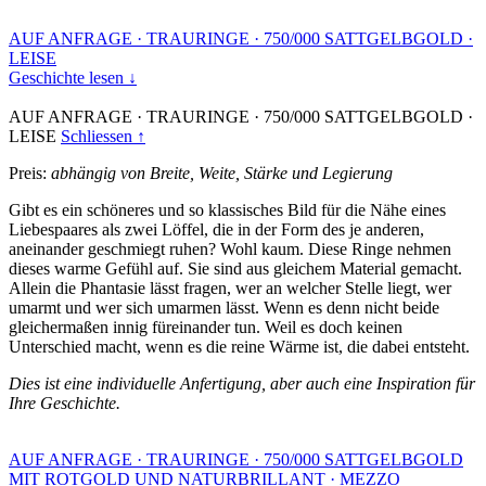
AUF ANFRAGE
·
TRAURINGE
·
750/000 SATTGELBGOLD
·
LEISE
Geschichte lesen ↓
AUF ANFRAGE
·
TRAURINGE
·
750/000 SATTGELBGOLD
·
LEISE
Schliessen ↑
Preis:
abhängig von Breite, Weite, Stärke und Legierung
Gibt es ein schöneres und so klassisches Bild für die Nähe eines
Liebespaares als zwei Löffel, die in der Form des je anderen,
aneinander geschmiegt ruhen? Wohl kaum. Diese Ringe nehmen
dieses warme Gefühl auf. Sie sind aus gleichem Material gemacht.
Allein die Phantasie lässt fragen, wer an welcher Stelle liegt, wer
umarmt und wer sich umarmen lässt. Wenn es denn nicht beide
gleichermaßen innig füreinander tun. Weil es doch keinen
Unterschied macht, wenn es die reine Wärme ist, die dabei entsteht.
Dies ist eine individuelle Anfertigung, aber auch eine Inspiration für
Ihre Geschichte.
AUF ANFRAGE
·
TRAURINGE
·
750/000 SATTGELBGOLD
MIT ROTGOLD UND NATURBRILLANT
·
MEZZO