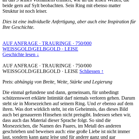
beide gern auf Sylt beobachten. Sein Ring mit ebenso matter
Struktur ist noch leiser.
Dies ist eine individuelle Anfertigung, aber auch eine Inspiration für
Ihre Geschichte.
AUF ANFRAGE
·
TRAURINGE
·
750/000
WEISSGOLD/GELBGOLD
·
LEISE
Geschichte lesen ↓
AUF ANFRAGE
·
TRAURINGE
·
750/000
WEISSGOLD/GELBGOLD
·
LEISE
Schliessen ↑
Preis:
abhängig von Breite, Weite, Stärke und Legierung
Die einmal gefundene und dann, gemeinsam, für unbedingt
schützenswert erklärte Intimität darf niemals verloren gehen. Darum
steht
sie
in Morsezeichen auf seinem Ring. Und
er
ebenso auf dem
ihren. Was dort wirklich steht, ist ein Geheimnis, das dieses Bild
auch bei genauerem Hinsehen nicht preisgibt. Indessen sehen wir,
dass auch das Material dieser Sprache folgt. So sind die
Morsezeichen, die Namen des Paares, im Metall des anderen
geschrieben und beweisen auch: eine große Liebe ist nicht immer
laut, sondern kann ganz leise und für andere ganz und gar