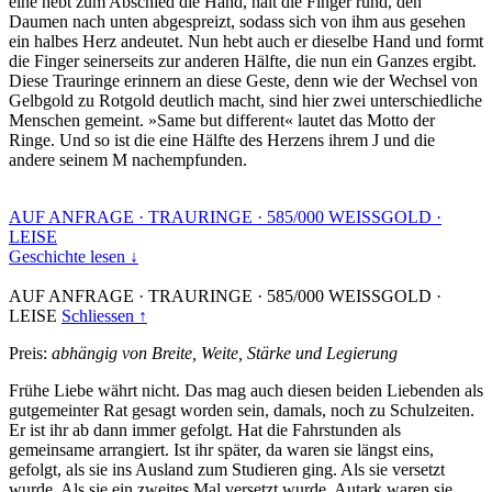
eine hebt zum Abschied die Hand, hält die Finger rund, den
Daumen nach unten abgespreizt, sodass sich von ihm aus gesehen
ein halbes Herz andeutet. Nun hebt auch er dieselbe Hand und formt
die Finger seinerseits zur anderen Hälfte, die nun ein Ganzes ergibt.
Diese Trauringe erinnern an diese Geste, denn wie der Wechsel von
Gelbgold zu Rotgold deutlich macht, sind hier zwei unterschiedliche
Menschen gemeint. »Same but different« lautet das Motto der
Ringe. Und so ist die eine Hälfte des Herzens ihrem J und die
andere seinem M nachempfunden.
AUF ANFRAGE
·
TRAURINGE
·
585/000 WEISSGOLD
·
LEISE
Geschichte lesen ↓
AUF ANFRAGE
·
TRAURINGE
·
585/000 WEISSGOLD
·
LEISE
Schliessen ↑
Preis:
abhängig von Breite, Weite, Stärke und Legierung
Frühe Liebe währt nicht. Das mag auch diesen beiden Liebenden als
gutgemeinter Rat gesagt worden sein, damals, noch zu Schulzeiten.
Er ist ihr ab dann immer gefolgt. Hat die Fahrstunden als
gemeinsame arrangiert. Ist ihr später, da waren sie längst eins,
gefolgt, als sie ins Ausland zum Studieren ging. Als sie versetzt
wurde. Als sie ein zweites Mal versetzt wurde. Autark waren sie