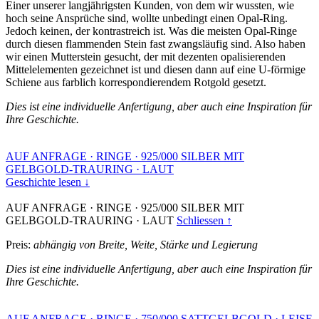
Einer unserer langjährigsten Kunden, von dem wir wussten, wie
hoch seine Ansprüche sind, wollte unbedingt einen Opal-Ring.
Jedoch keinen, der kontrastreich ist. Was die meisten Opal-Ringe
durch diesen flammenden Stein fast zwangsläufig sind. Also haben
wir einen Mutterstein gesucht, der mit dezenten opalisierenden
Mittelelementen gezeichnet ist und diesen dann auf eine U-förmige
Schiene aus farblich korrespondierendem Rotgold gesetzt.
Dies ist eine individuelle Anfertigung, aber auch eine Inspiration für
Ihre Geschichte.
AUF ANFRAGE
·
RINGE
·
925/000 SILBER MIT
GELBGOLD-TRAURING
·
LAUT
Geschichte lesen ↓
AUF ANFRAGE
·
RINGE
·
925/000 SILBER MIT
GELBGOLD-TRAURING
·
LAUT
Schliessen ↑
Preis:
abhängig von Breite, Weite, Stärke und Legierung
Dies ist eine individuelle Anfertigung, aber auch eine Inspiration für
Ihre Geschichte.
AUF ANFRAGE
·
RINGE
·
750/000 SATTGELBGOLD
·
LEISE