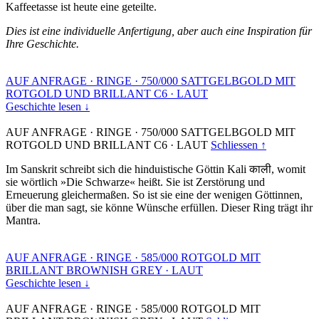
Kaffeetasse ist heute eine geteilte.
Dies ist eine individuelle Anfertigung, aber auch eine Inspiration für
Ihre Geschichte.
AUF ANFRAGE
·
RINGE
·
750/000 SATTGELBGOLD MIT
ROTGOLD UND BRILLANT C6
·
LAUT
Geschichte lesen ↓
AUF ANFRAGE
·
RINGE
·
750/000 SATTGELBGOLD MIT
ROTGOLD UND BRILLANT C6
·
LAUT
Schliessen ↑
Im Sanskrit schreibt sich die hinduistische Göttin Kali काली, womit
sie wörtlich »Die Schwarze« heißt. Sie ist Zerstörung und
Erneuerung gleichermaßen. So ist sie eine der wenigen Göttinnen,
über die man sagt, sie könne Wünsche erfüllen. Dieser Ring trägt ihr
Mantra.
AUF ANFRAGE
·
RINGE
·
585/000 ROTGOLD MIT
BRILLANT BROWNISH GREY
·
LAUT
Geschichte lesen ↓
AUF ANFRAGE
·
RINGE
·
585/000 ROTGOLD MIT