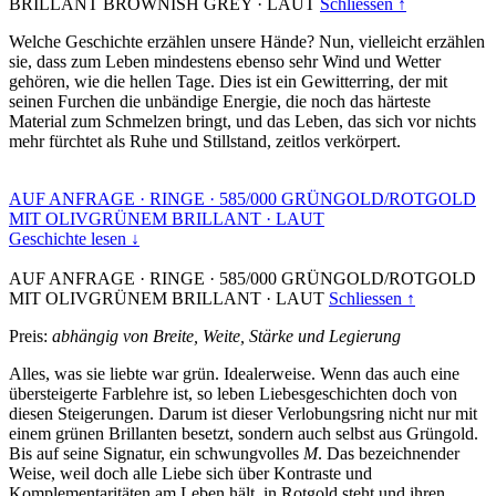
BRILLANT BROWNISH GREY
·
LAUT
Schliessen ↑
Welche Geschichte erzählen unsere Hände? Nun, vielleicht erzählen
sie, dass zum Leben mindestens ebenso sehr Wind und Wetter
gehören, wie die hellen Tage. Dies ist ein Gewitterring, der mit
seinen Furchen die unbändige Energie, die noch das härteste
Material zum Schmelzen bringt, und das Leben, das sich vor nichts
mehr fürchtet als Ruhe und Stillstand, zeitlos verkörpert.
AUF ANFRAGE
·
RINGE
·
585/000 GRÜNGOLD/ROTGOLD
MIT OLIVGRÜNEM BRILLANT
·
LAUT
Geschichte lesen ↓
AUF ANFRAGE
·
RINGE
·
585/000 GRÜNGOLD/ROTGOLD
MIT OLIVGRÜNEM BRILLANT
·
LAUT
Schliessen ↑
Preis:
abhängig von Breite, Weite, Stärke und Legierung
Alles, was sie liebte war grün. Idealerweise. Wenn das auch eine
übersteigerte Farblehre ist, so leben Liebesgeschichten doch von
diesen Steigerungen. Darum ist dieser Verlobungsring nicht nur mit
einem grünen Brillanten besetzt, sondern auch selbst aus Grüngold.
Bis auf seine Signatur, ein schwungvolles
M
. Das bezeichnender
Weise, weil doch alle Liebe sich über Kontraste und
Komplementaritäten am Leben hält, in Rotgold steht und ihren