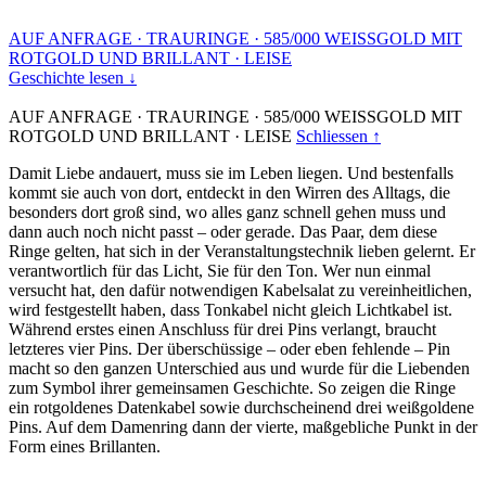
AUF ANFRAGE
·
TRAURINGE
·
585/000 WEISSGOLD MIT
ROTGOLD UND BRILLANT
·
LEISE
Geschichte lesen ↓
AUF ANFRAGE
·
TRAURINGE
·
585/000 WEISSGOLD MIT
ROTGOLD UND BRILLANT
·
LEISE
Schliessen ↑
Damit Liebe andauert, muss sie im Leben liegen. Und bestenfalls
kommt sie auch von dort, entdeckt in den Wirren des Alltags, die
besonders dort groß sind, wo alles ganz schnell gehen muss und
dann auch noch nicht passt – oder gerade. Das Paar, dem diese
Ringe gelten, hat sich in der Veranstaltungstechnik lieben gelernt. Er
verantwortlich für das Licht, Sie für den Ton. Wer nun einmal
versucht hat, den dafür notwendigen Kabelsalat zu vereinheitlichen,
wird festgestellt haben, dass Tonkabel nicht gleich Lichtkabel ist.
Während erstes einen Anschluss für drei Pins verlangt, braucht
letzteres vier Pins. Der überschüssige – oder eben fehlende – Pin
macht so den ganzen Unterschied aus und wurde für die Liebenden
zum Symbol ihrer gemeinsamen Geschichte. So zeigen die Ringe
ein rotgoldenes Datenkabel sowie durchscheinend drei weißgoldene
Pins. Auf dem Damenring dann der vierte, maßgebliche Punkt in der
Form eines Brillanten.