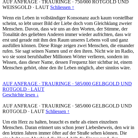
AUF ANFRAGE
·
TRAURINGE
·
750/000 ROTGOLD UND
WEISSGOLD
·
LAUT
Schliessen ↑
Wenn ein Leben in vollständiger Konsonanz auch kaum vorstellbar
scheint, so lebt unser Bild der Liebe doch vom Gleichklang zweier
Menschen. Davon, dass wir uns an den Worten, der Stimme, der
Tonalität des geliebten Anderen immer wieder aufrichten, dass wir
erst und gerade mit ihm den Raum unseres Lebens voll und ganz
ausfüllen können. Diese Ringe zeigen zwei Menschen, die einander
rufen. Sie sagt seinen Namen und er den ihren. Nicht wie im Radio,
wo sie sonst berufshalber Millionen Wörter verlieren, sondern im
Wissen, dass dieser Name, dessen Frequenz hier sichtbar ist, einem
Menschen gehört, ohne den ihr Leben möglich, aber sinnlos wäre.
AUF ANFRAGE
·
TRAURINGE
·
585/000 GELBGOLD UND
ROTGOLD
·
LAUT
Geschichte lesen ↓
AUF ANFRAGE
·
TRAURINGE
·
585/000 GELBGOLD UND
ROTGOLD
·
LAUT
Schliessen ↑
Um ein Herz zu halten, braucht es mehr als einen einzelnen
Menschen. Daran erinnert uns schon jener Liebesbeweis, den wir in
den letzten Jahren immer öfter auf der Straße sehen können. Die