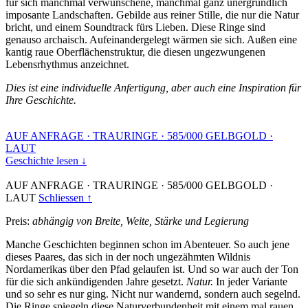
für sich manchmal verwunschene, manchmal ganz unergründlich
imposante Landschaften. Gebilde aus reiner Stille, die nur die Natur
bricht, und einem Soundtrack fürs Lieben. Diese Ringe sind
genauso archaisch. Aufeinandergelegt wärmen sie sich. Außen eine
kantig raue Oberflächenstruktur, die diesen ungezwungenen
Lebensrhythmus anzeichnet.
Dies ist eine individuelle Anfertigung, aber auch eine Inspiration für
Ihre Geschichte.
AUF ANFRAGE
·
TRAURINGE
·
585/000 GELBGOLD
·
LAUT
Geschichte lesen ↓
AUF ANFRAGE
·
TRAURINGE
·
585/000 GELBGOLD
·
LAUT
Schliessen ↑
Preis:
abhängig von Breite, Weite, Stärke und Legierung
Manche Geschichten beginnen schon im Abenteuer. So auch jene
dieses Paares, das sich in der noch ungezähmten Wildnis
Nordamerikas über den Pfad gelaufen ist. Und so war auch der Ton
für die sich ankündigenden Jahre gesetzt.
Natur.
In jeder Variante
und so sehr es nur ging. Nicht nur wandernd, sondern auch segelnd.
Die Ringe spiegeln diese Naturverbundenheit mit einem mal rauen