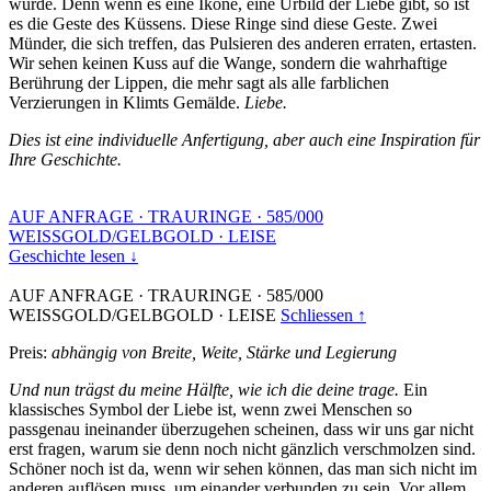
wurde. Denn wenn es eine Ikone, eine Urbild der Liebe gibt, so ist
es die Geste des Küssens. Diese Ringe sind diese Geste. Zwei
Münder, die sich treffen, das Pulsieren des anderen erraten, ertasten.
Wir sehen keinen Kuss auf die Wange, sondern die wahrhaftige
Berührung der Lippen, die mehr sagt als alle farblichen
Verzierungen in Klimts Gemälde.
Liebe.
Dies ist eine individuelle Anfertigung, aber auch eine Inspiration für
Ihre Geschichte.
AUF ANFRAGE
·
TRAURINGE
·
585/000
WEISSGOLD/GELBGOLD
·
LEISE
Geschichte lesen ↓
AUF ANFRAGE
·
TRAURINGE
·
585/000
WEISSGOLD/GELBGOLD
·
LEISE
Schliessen ↑
Preis:
abhängig von Breite, Weite, Stärke und Legierung
Und nun trägst du meine Hälfte, wie ich die deine trage.
Ein
klassisches Symbol der Liebe ist, wenn zwei Menschen so
passgenau ineinander überzugehen scheinen, dass wir uns gar nicht
erst fragen, warum sie denn noch nicht gänzlich verschmolzen sind.
Schöner noch ist da, wenn wir sehen können, das man sich nicht im
anderen auflösen muss, um einander verbunden zu sein. Vor allem,