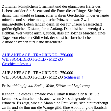
Zwischen königlichem Ornament und der glanzlosen Härte des
Lebens auf der Straße entstand die Form dieser Ringe. Sie folgen
damit, man glaubt es kaum, einer wahren Geschichte, in der er lange
mittellos und sie eine mongolische Prinzessin war. Zwei
unausgefüllte Leben fanden darin, in der für unsere Gesellschaft
größtmöglichen Distanz, ihren Anfang. Dabei ist heute wenig davon
sichtbar. Wer würde auch glauben, dass ein solches Märchen eines
Tages von einem erzählt wird, der sonst halsbrecherische
Autobahnszenen fürs Kino inszeniert?
AUF ANFRAGE
·
TRAURINGE
·
750/000
WEISSGOLD/ROTGOLD
·
MEZZO
Geschichte lesen ↓
AUF ANFRAGE
·
TRAURINGE
·
750/000
WEISSGOLD/ROTGOLD
·
MEZZO
Schliessen ↑
Preis:
abhängig von Breite, Weite, Stärke und Legierung
Kennen Sie dieses Gemälde von Gustav Klimt?
Der Kuss.
Sie
kennen es wahrscheinlich, auch wenn Sie sich gerade nicht
erinnern. Es zeigt, wie ein Mann eine Frau küsst, sich hinunterbeugt
zu ihr und sie ihm nur die Wange gibt. Eine Abbildung die ikonisch