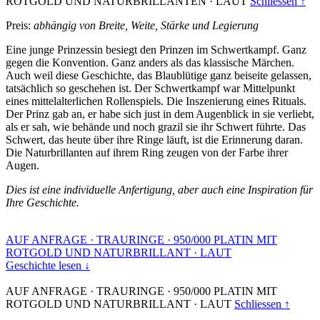
ROTGOLD UND NATURBRILLANTEN
·
LAUT
Schliessen ↑
Preis:
abhängig von Breite, Weite, Stärke und Legierung
Eine junge Prinzessin besiegt den Prinzen im Schwertkampf. Ganz
gegen die Konvention. Ganz anders als das klassische Märchen.
Auch weil diese Geschichte, das Blaublütige ganz beiseite gelassen,
tatsächlich so geschehen ist. Der Schwertkampf war Mittelpunkt
eines mittelalterlichen Rollenspiels. Die Inszenierung eines Rituals.
Der Prinz gab an, er habe sich just in dem Augenblick in sie verliebt,
als er sah, wie behände und noch grazil sie ihr Schwert führte. Das
Schwert, das heute über ihre Ringe läuft, ist die Erinnerung daran.
Die Naturbrillanten auf ihrem Ring zeugen von der Farbe ihrer
Augen.
Dies ist eine individuelle Anfertigung, aber auch eine Inspiration für
Ihre Geschichte.
AUF ANFRAGE
·
TRAURINGE
·
950/000 PLATIN MIT
ROTGOLD UND NATURBRILLANT
·
LAUT
Geschichte lesen ↓
AUF ANFRAGE
·
TRAURINGE
·
950/000 PLATIN MIT
ROTGOLD UND NATURBRILLANT
·
LAUT
Schliessen ↑