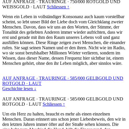
AUF ANFRAGE
·
TRAURINGE
·
750/000 ROTGOLD UND
WEISSGOLD
·
LAUT
Schliessen ↑
Wenn ein Leben in vollständiger Konsonanz auch kaum vorstellbar
scheint, so lebt unser Bild der Liebe doch vom Gleichklang zweier
Menschen. Davon, dass wir uns an den Worten, der Stimme, der
Tonalität des geliebten Anderen immer wieder aufrichten, dass wir
erst und gerade mit ihm den Raum unseres Lebens voll und ganz
ausfüllen können. Diese Ringe zeigen zwei Menschen, die einander
rufen. Sie sagt seinen Namen und er den ihren. Nicht wie im Radio,
wo sie sonst berufshalber Millionen Wörter verlieren, sondern im
Wissen, dass dieser Name, dessen Frequenz hier sichtbar ist, einem
Menschen gehört, ohne den ihr Leben möglich, aber sinnlos wäre.
AUF ANFRAGE
·
TRAURINGE
·
585/000 GELBGOLD UND
ROTGOLD
·
LAUT
Geschichte lesen ↓
AUF ANFRAGE
·
TRAURINGE
·
585/000 GELBGOLD UND
ROTGOLD
·
LAUT
Schliessen ↑
Um ein Herz zu halten, braucht es mehr als einen einzelnen
Menschen. Daran erinnert uns schon jener Liebesbeweis, den wir in
den letzten Jahren immer öfter auf der Straße sehen können. Die