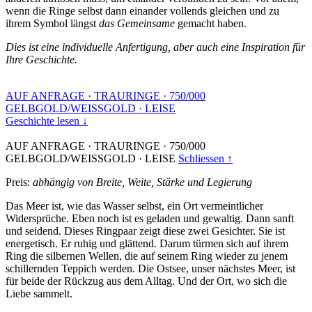
wenn die Ringe selbst dann einander vollends gleichen und zu
ihrem Symbol längst
das Gemeinsame
gemacht haben.
Dies ist eine individuelle Anfertigung, aber auch eine Inspiration für
Ihre Geschichte.
AUF ANFRAGE
·
TRAURINGE
·
750/000
GELBGOLD/WEISSGOLD
·
LEISE
Geschichte lesen ↓
AUF ANFRAGE
·
TRAURINGE
·
750/000
GELBGOLD/WEISSGOLD
·
LEISE
Schliessen ↑
Preis:
abhängig von Breite, Weite, Stärke und Legierung
Das Meer ist, wie das Wasser selbst, ein Ort vermeintlicher
Widersprüche. Eben noch ist es geladen und gewaltig. Dann sanft
und seidend. Dieses Ringpaar zeigt diese zwei Gesichter. Sie ist
energetisch. Er ruhig und glättend. Darum türmen sich auf ihrem
Ring die silbernen Wellen, die auf seinem Ring wieder zu jenem
schillernden Teppich werden. Die Ostsee, unser nächstes Meer, ist
für beide der Rückzug aus dem Alltag. Und der Ort, wo sich die
Liebe sammelt.