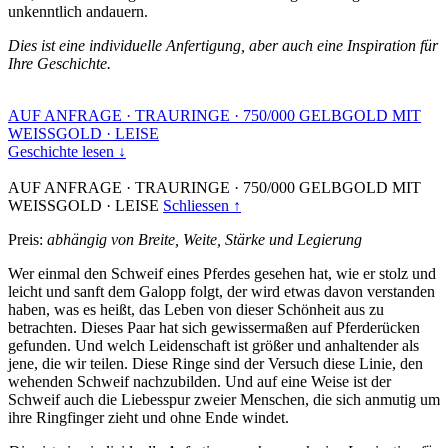
unkenntlich andauern.
Dies ist eine individuelle Anfertigung, aber auch eine Inspiration für
Ihre Geschichte.
AUF ANFRAGE
·
TRAURINGE
·
750/000 GELBGOLD MIT
WEISSGOLD
·
LEISE
Geschichte lesen ↓
AUF ANFRAGE
·
TRAURINGE
·
750/000 GELBGOLD MIT
WEISSGOLD
·
LEISE
Schliessen ↑
Preis:
abhängig von Breite, Weite, Stärke und Legierung
Wer einmal den Schweif eines Pferdes gesehen hat, wie er stolz und
leicht und sanft dem Galopp folgt, der wird etwas davon verstanden
haben, was es heißt, das Leben von dieser Schönheit aus zu
betrachten. Dieses Paar hat sich gewissermaßen auf Pferderücken
gefunden. Und welch Leidenschaft ist größer und anhaltender als
jene, die wir teilen. Diese Ringe sind der Versuch diese Linie, den
wehenden Schweif nachzubilden. Und auf eine Weise ist der
Schweif auch die Liebesspur zweier Menschen, die sich anmutig um
ihre Ringfinger zieht und ohne Ende windet.