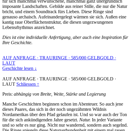
für sich manchmal verwunschene, manchmal ganz unergründlich
imposante Landschaften. Gebilde aus reiner Stille, die nur die Natur
bricht, und einem Soundtrack fürs Lieben. Diese Ringe sind
genauso archaisch. Aufeinandergelegt wärmen sie sich. Außen eine
kantig raue Oberflächenstruktur, die diesen ungezwungenen
Lebensrhythmus anzeichnet.
Dies ist eine individuelle Anfertigung, aber auch eine Inspiration für
Ihre Geschichte.
AUF ANFRAGE
·
TRAURINGE
·
585/000 GELBGOLD
·
LAUT
Geschichte lesen ↓
AUF ANFRAGE
·
TRAURINGE
·
585/000 GELBGOLD
·
LAUT
Schliessen ↑
Preis:
abhängig von Breite, Weite, Stärke und Legierung
Manche Geschichten beginnen schon im Abenteuer. So auch jene
dieses Paares, das sich in der noch ungezähmten Wildnis
Nordamerikas über den Pfad gelaufen ist. Und so war auch der Ton
für die sich ankündigenden Jahre gesetzt.
Natur.
In jeder Variante
und so sehr es nur ging. Nicht nur wandernd, sondern auch segelnd.
Die Ringe spiegeln diese Naturverbundenheit mit einem mal rauen