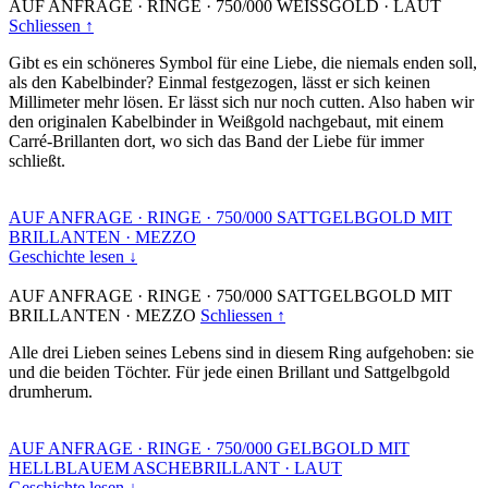
AUF ANFRAGE
·
RINGE
·
750/000 WEISSGOLD
·
LAUT
Schliessen ↑
Gibt es ein schöneres Symbol für eine Liebe, die niemals enden soll,
als den Kabelbinder? Einmal festgezogen, lässt er sich keinen
Millimeter mehr lösen. Er lässt sich nur noch cutten. Also haben wir
den originalen Kabelbinder in Weißgold nachgebaut, mit einem
Carré-Brillanten dort, wo sich das Band der Liebe für immer
schließt.
AUF ANFRAGE
·
RINGE
·
750/000 SATTGELBGOLD MIT
BRILLANTEN
·
MEZZO
Geschichte lesen ↓
AUF ANFRAGE
·
RINGE
·
750/000 SATTGELBGOLD MIT
BRILLANTEN
·
MEZZO
Schliessen ↑
Alle drei Lieben seines Lebens sind in diesem Ring aufgehoben: sie
und die beiden Töchter. Für jede einen Brillant und Sattgelbgold
drumherum.
AUF ANFRAGE
·
RINGE
·
750/000 GELBGOLD MIT
HELLBLAUEM ASCHEBRILLANT
·
LAUT
Geschichte lesen ↓