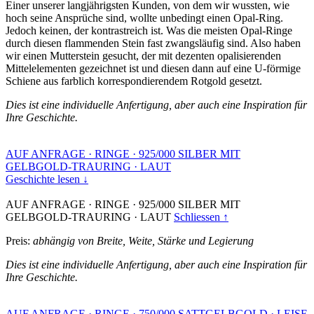
Einer unserer langjährigsten Kunden, von dem wir wussten, wie
hoch seine Ansprüche sind, wollte unbedingt einen Opal-Ring.
Jedoch keinen, der kontrastreich ist. Was die meisten Opal-Ringe
durch diesen flammenden Stein fast zwangsläufig sind. Also haben
wir einen Mutterstein gesucht, der mit dezenten opalisierenden
Mittelelementen gezeichnet ist und diesen dann auf eine U-förmige
Schiene aus farblich korrespondierendem Rotgold gesetzt.
Dies ist eine individuelle Anfertigung, aber auch eine Inspiration für
Ihre Geschichte.
AUF ANFRAGE
·
RINGE
·
925/000 SILBER MIT
GELBGOLD-TRAURING
·
LAUT
Geschichte lesen ↓
AUF ANFRAGE
·
RINGE
·
925/000 SILBER MIT
GELBGOLD-TRAURING
·
LAUT
Schliessen ↑
Preis:
abhängig von Breite, Weite, Stärke und Legierung
Dies ist eine individuelle Anfertigung, aber auch eine Inspiration für
Ihre Geschichte.
AUF ANFRAGE
·
RINGE
·
750/000 SATTGELBGOLD
·
LEISE