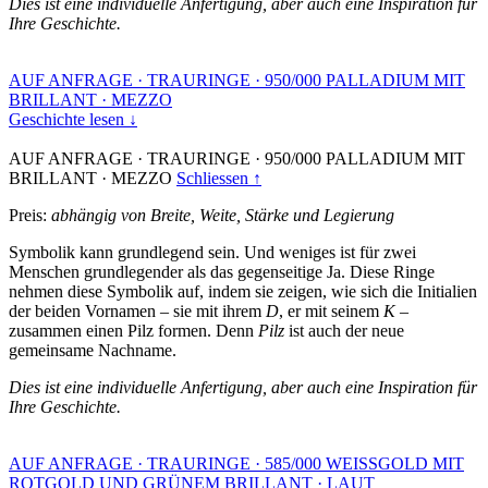
Dies ist eine individuelle Anfertigung, aber auch eine Inspiration für
Ihre Geschichte.
AUF ANFRAGE
·
TRAURINGE
·
950/000 PALLADIUM MIT
BRILLANT
·
MEZZO
Geschichte lesen ↓
AUF ANFRAGE
·
TRAURINGE
·
950/000 PALLADIUM MIT
BRILLANT
·
MEZZO
Schliessen ↑
Preis:
abhängig von Breite, Weite, Stärke und Legierung
Symbolik kann grundlegend sein. Und weniges ist für zwei
Menschen grundlegender als das gegenseitige Ja. Diese Ringe
nehmen diese Symbolik auf, indem sie zeigen, wie sich die Initialien
der beiden Vornamen – sie mit ihrem
D
, er mit seinem
K
–
zusammen einen Pilz formen. Denn
Pilz
ist auch der neue
gemeinsame Nachname.
Dies ist eine individuelle Anfertigung, aber auch eine Inspiration für
Ihre Geschichte.
AUF ANFRAGE
·
TRAURINGE
·
585/000 WEISSGOLD MIT
ROTGOLD UND GRÜNEM BRILLANT
·
LAUT