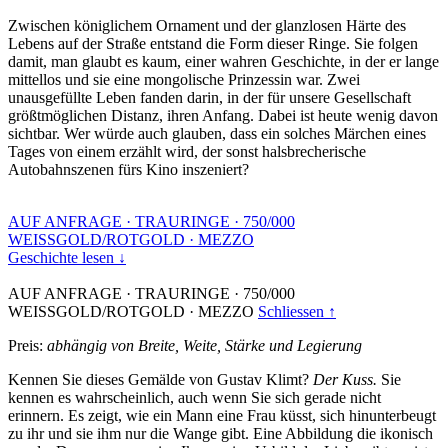
Zwischen königlichem Ornament und der glanzlosen Härte des
Lebens auf der Straße entstand die Form dieser Ringe. Sie folgen
damit, man glaubt es kaum, einer wahren Geschichte, in der er lange
mittellos und sie eine mongolische Prinzessin war. Zwei
unausgefüllte Leben fanden darin, in der für unsere Gesellschaft
größtmöglichen Distanz, ihren Anfang. Dabei ist heute wenig davon
sichtbar. Wer würde auch glauben, dass ein solches Märchen eines
Tages von einem erzählt wird, der sonst halsbrecherische
Autobahnszenen fürs Kino inszeniert?
AUF ANFRAGE
·
TRAURINGE
·
750/000
WEISSGOLD/ROTGOLD
·
MEZZO
Geschichte lesen ↓
AUF ANFRAGE
·
TRAURINGE
·
750/000
WEISSGOLD/ROTGOLD
·
MEZZO
Schliessen ↑
Preis:
abhängig von Breite, Weite, Stärke und Legierung
Kennen Sie dieses Gemälde von Gustav Klimt?
Der Kuss.
Sie
kennen es wahrscheinlich, auch wenn Sie sich gerade nicht
erinnern. Es zeigt, wie ein Mann eine Frau küsst, sich hinunterbeugt
zu ihr und sie ihm nur die Wange gibt. Eine Abbildung die ikonisch