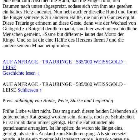
eine hebt zum Abschied die Hand, hält die Finger rund, den
Daumen nach unten abgespreizt, sodass sich von ihm aus gesehen
ein halbes Herz andeutet. Nun hebt auch er dieselbe Hand und formt
die Finger seinerseits zur anderen Hälfte, die nun ein Ganzes ergibt.
Diese Trauringe erinnern an diese Geste, denn wie der Wechsel von
Gelbgold zu Rotgold deutlich macht, sind hier zwei unterschiedliche
Menschen gemeint. »Same but different« lautet das Motto der
Ringe. Und so ist die eine Hälfte des Herzens ihrem J und die
andere seinem M nachempfunden.
AUF ANFRAGE
·
TRAURINGE
·
585/000 WEISSGOLD
·
LEISE
Geschichte lesen ↓
AUF ANFRAGE
·
TRAURINGE
·
585/000 WEISSGOLD
·
LEISE
Schliessen ↑
Preis:
abhängig von Breite, Weite, Stärke und Legierung
Frühe Liebe währt nicht. Das mag auch diesen beiden Liebenden als
gutgemeinter Rat gesagt worden sein, damals, noch zu Schulzeiten.
Er ist ihr ab dann immer gefolgt. Hat die Fahrstunden als
gemeinsame arrangiert. Ist ihr später, da waren sie längst eins,
gefolgt, als sie ins Ausland zum Studieren ging. Als sie versetzt
wurde. Als sie ein zweites Mal versetzt wurde. Autark waren sie