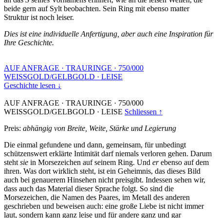
beide gern auf Sylt beobachten. Sein Ring mit ebenso matter
Struktur ist noch leiser.
Dies ist eine individuelle Anfertigung, aber auch eine Inspiration für
Ihre Geschichte.
AUF ANFRAGE
·
TRAURINGE
·
750/000
WEISSGOLD/GELBGOLD
·
LEISE
Geschichte lesen ↓
AUF ANFRAGE
·
TRAURINGE
·
750/000
WEISSGOLD/GELBGOLD
·
LEISE
Schliessen ↑
Preis:
abhängig von Breite, Weite, Stärke und Legierung
Die einmal gefundene und dann, gemeinsam, für unbedingt
schützenswert erklärte Intimität darf niemals verloren gehen. Darum
steht
sie
in Morsezeichen auf seinem Ring. Und
er
ebenso auf dem
ihren. Was dort wirklich steht, ist ein Geheimnis, das dieses Bild
auch bei genauerem Hinsehen nicht preisgibt. Indessen sehen wir,
dass auch das Material dieser Sprache folgt. So sind die
Morsezeichen, die Namen des Paares, im Metall des anderen
geschrieben und beweisen auch: eine große Liebe ist nicht immer
laut, sondern kann ganz leise und für andere ganz und gar