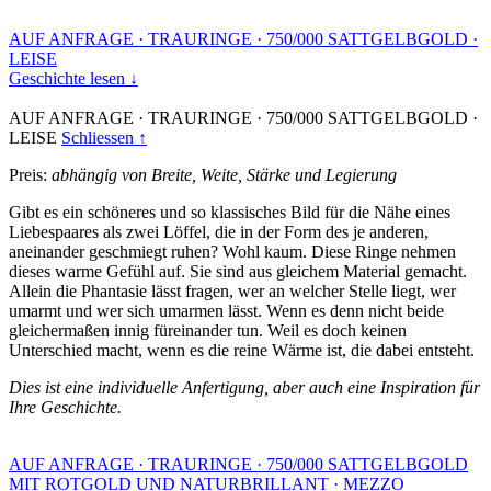
AUF ANFRAGE
·
TRAURINGE
·
750/000 SATTGELBGOLD
·
LEISE
Geschichte lesen ↓
AUF ANFRAGE
·
TRAURINGE
·
750/000 SATTGELBGOLD
·
LEISE
Schliessen ↑
Preis:
abhängig von Breite, Weite, Stärke und Legierung
Gibt es ein schöneres und so klassisches Bild für die Nähe eines
Liebespaares als zwei Löffel, die in der Form des je anderen,
aneinander geschmiegt ruhen? Wohl kaum. Diese Ringe nehmen
dieses warme Gefühl auf. Sie sind aus gleichem Material gemacht.
Allein die Phantasie lässt fragen, wer an welcher Stelle liegt, wer
umarmt und wer sich umarmen lässt. Wenn es denn nicht beide
gleichermaßen innig füreinander tun. Weil es doch keinen
Unterschied macht, wenn es die reine Wärme ist, die dabei entsteht.
Dies ist eine individuelle Anfertigung, aber auch eine Inspiration für
Ihre Geschichte.
AUF ANFRAGE
·
TRAURINGE
·
750/000 SATTGELBGOLD
MIT ROTGOLD UND NATURBRILLANT
·
MEZZO