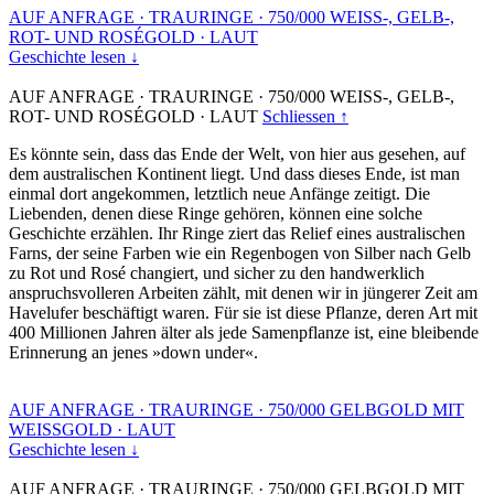
AUF ANFRAGE
·
TRAURINGE
·
750/000 WEISS-, GELB-,
ROT- UND ROSÉGOLD
·
LAUT
Geschichte lesen ↓
AUF ANFRAGE
·
TRAURINGE
·
750/000 WEISS-, GELB-,
ROT- UND ROSÉGOLD
·
LAUT
Schliessen ↑
Es könnte sein, dass das Ende der Welt, von hier aus gesehen, auf
dem australischen Kontinent liegt. Und dass dieses Ende, ist man
einmal dort angekommen, letztlich neue Anfänge zeitigt. Die
Liebenden, denen diese Ringe gehören, können eine solche
Geschichte erzählen. Ihr Ringe ziert das Relief eines australischen
Farns, der seine Farben wie ein Regenbogen von Silber nach Gelb
zu Rot und Rosé changiert, und sicher zu den handwerklich
anspruchsvolleren Arbeiten zählt, mit denen wir in jüngerer Zeit am
Havelufer beschäftigt waren. Für sie ist diese Pflanze, deren Art mit
400 Millionen Jahren älter als jede Samenpflanze ist, eine bleibende
Erinnerung an jenes »down under«.
AUF ANFRAGE
·
TRAURINGE
·
750/000 GELBGOLD MIT
WEISSGOLD
·
LAUT
Geschichte lesen ↓
AUF ANFRAGE
·
TRAURINGE
·
750/000 GELBGOLD MIT