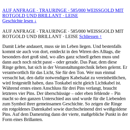
AUF ANFRAGE
·
TRAURINGE
·
585/000 WEISSGOLD MIT
ROTGOLD UND BRILLANT
·
LEISE
Geschichte lesen ↓
AUF ANFRAGE
·
TRAURINGE
·
585/000 WEISSGOLD MIT
ROTGOLD UND BRILLANT
·
LEISE
Schliessen ↑
Damit Liebe andauert, muss sie im Leben liegen. Und bestenfalls
kommt sie auch von dort, entdeckt in den Wirren des Alltags, die
besonders dort groß sind, wo alles ganz schnell gehen muss und
dann auch noch nicht passt – oder gerade. Das Paar, dem diese
Ringe gelten, hat sich in der Veranstaltungstechnik lieben gelernt. Er
verantwortlich für das Licht, Sie für den Ton. Wer nun einmal
versucht hat, den dafür notwendigen Kabelsalat zu vereinheitlichen,
wird festgestellt haben, dass Tonkabel nicht gleich Lichtkabel ist.
Während erstes einen Anschluss für drei Pins verlangt, braucht
letzteres vier Pins. Der überschüssige – oder eben fehlende – Pin
macht so den ganzen Unterschied aus und wurde für die Liebenden
zum Symbol ihrer gemeinsamen Geschichte. So zeigen die Ringe
ein rotgoldenes Datenkabel sowie durchscheinend drei weißgoldene
Pins. Auf dem Damenring dann der vierte, maßgebliche Punkt in der
Form eines Brillanten.