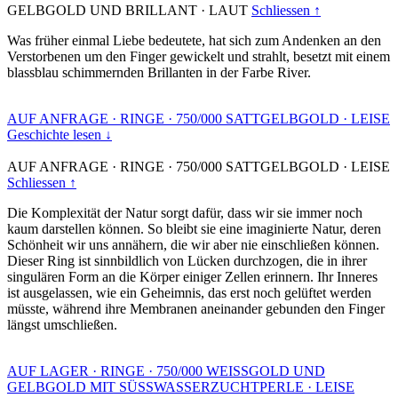
GELBGOLD UND BRILLANT
·
LAUT
Schliessen ↑
Was früher einmal Liebe bedeutete, hat sich zum Andenken an den
Verstorbenen um den Finger gewickelt und strahlt, besetzt mit einem
blassblau schimmernden Brillanten in der Farbe River.
AUF ANFRAGE
·
RINGE
·
750/000 SATTGELBGOLD
·
LEISE
Geschichte lesen ↓
AUF ANFRAGE
·
RINGE
·
750/000 SATTGELBGOLD
·
LEISE
Schliessen ↑
Die Komplexität der Natur sorgt dafür, dass wir sie immer noch
kaum darstellen können. So bleibt sie eine imaginierte Natur, deren
Schönheit wir uns annähern, die wir aber nie einschließen können.
Dieser Ring ist sinnbildlich von Lücken durchzogen, die in ihrer
singulären Form an die Körper einiger Zellen erinnern. Ihr Inneres
ist ausgelassen, wie ein Geheimnis, das erst noch gelüftet werden
müsste, während ihre Membranen aneinander gebunden den Finger
längst umschließen.
AUF LAGER
·
RINGE
·
750/000 WEISSGOLD UND
GELBGOLD MIT SÜSSWASSERZUCHTPERLE
·
LEISE