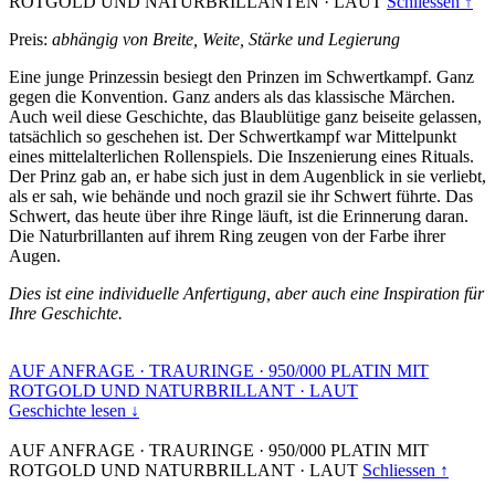
ROTGOLD UND NATURBRILLANTEN
·
LAUT
Schliessen ↑
Preis:
abhängig von Breite, Weite, Stärke und Legierung
Eine junge Prinzessin besiegt den Prinzen im Schwertkampf. Ganz
gegen die Konvention. Ganz anders als das klassische Märchen.
Auch weil diese Geschichte, das Blaublütige ganz beiseite gelassen,
tatsächlich so geschehen ist. Der Schwertkampf war Mittelpunkt
eines mittelalterlichen Rollenspiels. Die Inszenierung eines Rituals.
Der Prinz gab an, er habe sich just in dem Augenblick in sie verliebt,
als er sah, wie behände und noch grazil sie ihr Schwert führte. Das
Schwert, das heute über ihre Ringe läuft, ist die Erinnerung daran.
Die Naturbrillanten auf ihrem Ring zeugen von der Farbe ihrer
Augen.
Dies ist eine individuelle Anfertigung, aber auch eine Inspiration für
Ihre Geschichte.
AUF ANFRAGE
·
TRAURINGE
·
950/000 PLATIN MIT
ROTGOLD UND NATURBRILLANT
·
LAUT
Geschichte lesen ↓
AUF ANFRAGE
·
TRAURINGE
·
950/000 PLATIN MIT
ROTGOLD UND NATURBRILLANT
·
LAUT
Schliessen ↑