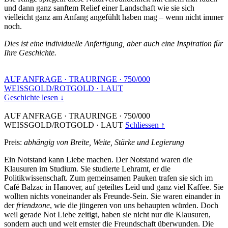
und dann ganz sanftem Relief einer Landschaft wie sie sich
vielleicht ganz am Anfang angefühlt haben mag – wenn nicht immer
noch.
Dies ist eine individuelle Anfertigung, aber auch eine Inspiration für
Ihre Geschichte.
AUF ANFRAGE
·
TRAURINGE
·
750/000
WEISSGOLD/ROTGOLD
·
LAUT
Geschichte lesen ↓
AUF ANFRAGE
·
TRAURINGE
·
750/000
WEISSGOLD/ROTGOLD
·
LAUT
Schliessen ↑
Preis:
abhängig von Breite, Weite, Stärke und Legierung
Ein Notstand kann Liebe machen. Der Notstand waren die
Klausuren im Studium. Sie studierte Lehramt, er die
Politikwissenschaft. Zum gemeinsamen Pauken trafen sie sich im
Café Balzac in Hanover, auf geteiltes Leid und ganz viel Kaffee. Sie
wollten nichts voneinander als Freunde-Sein. Sie waren einander in
der
friendzone
, wie die jüngeren von uns behaupten würden. Doch
weil gerade Not Liebe zeitigt, haben sie nicht nur die Klausuren,
sondern auch und weit ernster die Freundschaft überwunden. Die