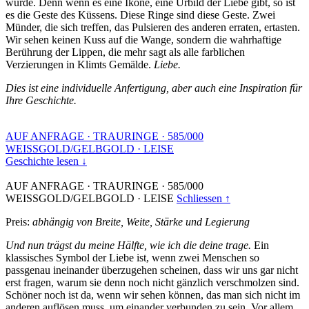
wurde. Denn wenn es eine Ikone, eine Urbild der Liebe gibt, so ist
es die Geste des Küssens. Diese Ringe sind diese Geste. Zwei
Münder, die sich treffen, das Pulsieren des anderen erraten, ertasten.
Wir sehen keinen Kuss auf die Wange, sondern die wahrhaftige
Berührung der Lippen, die mehr sagt als alle farblichen
Verzierungen in Klimts Gemälde.
Liebe.
Dies ist eine individuelle Anfertigung, aber auch eine Inspiration für
Ihre Geschichte.
AUF ANFRAGE
·
TRAURINGE
·
585/000
WEISSGOLD/GELBGOLD
·
LEISE
Geschichte lesen ↓
AUF ANFRAGE
·
TRAURINGE
·
585/000
WEISSGOLD/GELBGOLD
·
LEISE
Schliessen ↑
Preis:
abhängig von Breite, Weite, Stärke und Legierung
Und nun trägst du meine Hälfte, wie ich die deine trage.
Ein
klassisches Symbol der Liebe ist, wenn zwei Menschen so
passgenau ineinander überzugehen scheinen, dass wir uns gar nicht
erst fragen, warum sie denn noch nicht gänzlich verschmolzen sind.
Schöner noch ist da, wenn wir sehen können, das man sich nicht im
anderen auflösen muss, um einander verbunden zu sein. Vor allem,