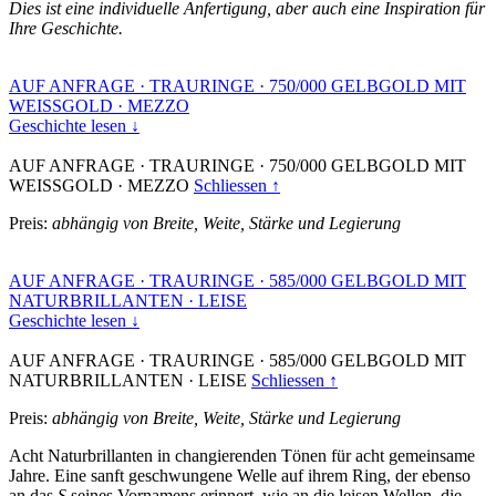
Dies ist eine individuelle Anfertigung, aber auch eine Inspiration für
Ihre Geschichte.
AUF ANFRAGE
·
TRAURINGE
·
750/000 GELBGOLD MIT
WEISSGOLD
·
MEZZO
Geschichte lesen ↓
AUF ANFRAGE
·
TRAURINGE
·
750/000 GELBGOLD MIT
WEISSGOLD
·
MEZZO
Schliessen ↑
Preis:
abhängig von Breite, Weite, Stärke und Legierung
AUF ANFRAGE
·
TRAURINGE
·
585/000 GELBGOLD MIT
NATURBRILLANTEN
·
LEISE
Geschichte lesen ↓
AUF ANFRAGE
·
TRAURINGE
·
585/000 GELBGOLD MIT
NATURBRILLANTEN
·
LEISE
Schliessen ↑
Preis:
abhängig von Breite, Weite, Stärke und Legierung
Acht Naturbrillanten in changierenden Tönen für acht gemeinsame
Jahre. Eine sanft geschwungene Welle auf ihrem Ring, der ebenso
an das
S
seines Vornamens erinnert, wie an die leisen Wellen, die