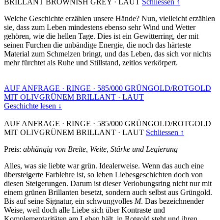
BRILLANT BROWNISH GREY
·
LAUT
Schliessen ↑
Welche Geschichte erzählen unsere Hände? Nun, vielleicht erzählen
sie, dass zum Leben mindestens ebenso sehr Wind und Wetter
gehören, wie die hellen Tage. Dies ist ein Gewitterring, der mit
seinen Furchen die unbändige Energie, die noch das härteste
Material zum Schmelzen bringt, und das Leben, das sich vor nichts
mehr fürchtet als Ruhe und Stillstand, zeitlos verkörpert.
AUF ANFRAGE
·
RINGE
·
585/000 GRÜNGOLD/ROTGOLD
MIT OLIVGRÜNEM BRILLANT
·
LAUT
Geschichte lesen ↓
AUF ANFRAGE
·
RINGE
·
585/000 GRÜNGOLD/ROTGOLD
MIT OLIVGRÜNEM BRILLANT
·
LAUT
Schliessen ↑
Preis:
abhängig von Breite, Weite, Stärke und Legierung
Alles, was sie liebte war grün. Idealerweise. Wenn das auch eine
übersteigerte Farblehre ist, so leben Liebesgeschichten doch von
diesen Steigerungen. Darum ist dieser Verlobungsring nicht nur mit
einem grünen Brillanten besetzt, sondern auch selbst aus Grüngold.
Bis auf seine Signatur, ein schwungvolles
M
. Das bezeichnender
Weise, weil doch alle Liebe sich über Kontraste und
Komplementaritäten am Leben hält, in Rotgold steht und ihren