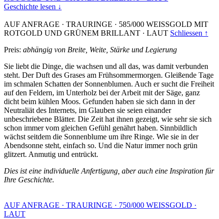
Geschichte lesen ↓
AUF ANFRAGE
·
TRAURINGE
·
585/000 WEISSGOLD MIT
ROTGOLD UND GRÜNEM BRILLANT
·
LAUT
Schliessen ↑
Preis:
abhängig von Breite, Weite, Stärke und Legierung
Sie liebt die Dinge, die wachsen und all das, was damit verbunden
steht. Der Duft des Grases am Frühsommermorgen. Gleißende Tage
im schmalen Schatten der Sonnenblumen. Auch er sucht die Freiheit
auf den Feldern, im Unterholz bei der Arbeit mit der Säge, ganz
dicht beim kühlen Moos. Gefunden haben sie sich dann in der
Neutraliät des Internets, im Glauben sie seien einander
unbeschriebene Blätter. Die Zeit hat ihnen gezeigt, wie sehr sie sich
schon immer vom gleichen Gefühl genährt haben. Sinnbildlich
wächst seitdem die Sonnenblume um ihre Ringe. Wie sie in der
Abendsonne steht, einfach so. Und die Natur immer noch grün
glitzert. Anmutig und entrückt.
Dies ist eine individuelle Anfertigung, aber auch eine Inspiration für
Ihre Geschichte.
AUF ANFRAGE
·
TRAURINGE
·
750/000 WEISSGOLD
·
LAUT