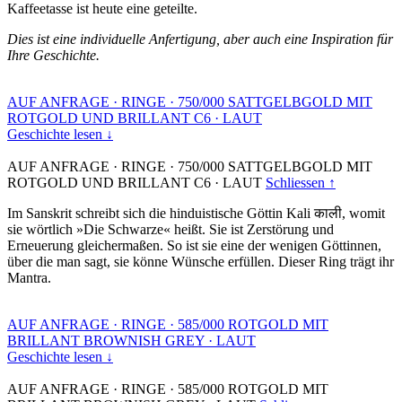
Kaffeetasse ist heute eine geteilte.
Dies ist eine individuelle Anfertigung, aber auch eine Inspiration für
Ihre Geschichte.
AUF ANFRAGE
·
RINGE
·
750/000 SATTGELBGOLD MIT
ROTGOLD UND BRILLANT C6
·
LAUT
Geschichte lesen ↓
AUF ANFRAGE
·
RINGE
·
750/000 SATTGELBGOLD MIT
ROTGOLD UND BRILLANT C6
·
LAUT
Schliessen ↑
Im Sanskrit schreibt sich die hinduistische Göttin Kali काली, womit
sie wörtlich »Die Schwarze« heißt. Sie ist Zerstörung und
Erneuerung gleichermaßen. So ist sie eine der wenigen Göttinnen,
über die man sagt, sie könne Wünsche erfüllen. Dieser Ring trägt ihr
Mantra.
AUF ANFRAGE
·
RINGE
·
585/000 ROTGOLD MIT
BRILLANT BROWNISH GREY
·
LAUT
Geschichte lesen ↓
AUF ANFRAGE
·
RINGE
·
585/000 ROTGOLD MIT