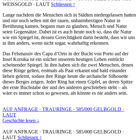
WEISSGOLD
·
LAUT
Schliessen ↑
Lange nachdem die Menschen sich in Städten niedergelassen hatten
und nur noch selten mit der rauen, unbarmherzigen Natur in
Berührung kamen, begann man zu glauben, Mensch und Natur
seien Gegensätze. Dabei ist es auch heute noch so, dass die Natur
wie ein Spiegel ist, dessen Gerechtigkeit darin besteht, dass wir uns
in ihm anders, wenn nicht sogar, wahrhaftig erkennen.
Das Felsmassiv des Capu d‘Orto in der Bucht von Porto auf der
Insel Korsika ist ein solcher unserem heutigen Leben entrückt
scheinender Spiegel. In ihm haben sich die zwei Menschen, denen
diese Ringe gelten, erstmals als Paar erkannt und bald einander
lieben gelernt, sodass ihre Ringe heute die archaische Silhouette
dieses Berges zeigen. Jeder Ring hat einen Gipfel, an deren Spitze
der erste Buchstabe der und des anderen geschrieben steht – als
wäre es immer schon so gewesen, als könnte es nie anders sein.
AUF ANFRAGE
·
TRAURINGE
·
585/000 GELBGOLD
·
LAUT
Geschichte lesen ↓
AUF ANFRAGE
·
TRAURINGE
·
585/000 GELBGOLD
·
LAUT
Schliessen ↑