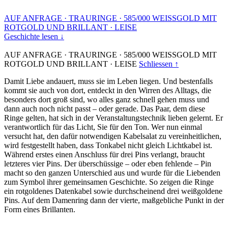
AUF ANFRAGE
·
TRAURINGE
·
585/000 WEISSGOLD MIT
ROTGOLD UND BRILLANT
·
LEISE
Geschichte lesen ↓
AUF ANFRAGE
·
TRAURINGE
·
585/000 WEISSGOLD MIT
ROTGOLD UND BRILLANT
·
LEISE
Schliessen ↑
Damit Liebe andauert, muss sie im Leben liegen. Und bestenfalls
kommt sie auch von dort, entdeckt in den Wirren des Alltags, die
besonders dort groß sind, wo alles ganz schnell gehen muss und
dann auch noch nicht passt – oder gerade. Das Paar, dem diese
Ringe gelten, hat sich in der Veranstaltungstechnik lieben gelernt. Er
verantwortlich für das Licht, Sie für den Ton. Wer nun einmal
versucht hat, den dafür notwendigen Kabelsalat zu vereinheitlichen,
wird festgestellt haben, dass Tonkabel nicht gleich Lichtkabel ist.
Während erstes einen Anschluss für drei Pins verlangt, braucht
letzteres vier Pins. Der überschüssige – oder eben fehlende – Pin
macht so den ganzen Unterschied aus und wurde für die Liebenden
zum Symbol ihrer gemeinsamen Geschichte. So zeigen die Ringe
ein rotgoldenes Datenkabel sowie durchscheinend drei weißgoldene
Pins. Auf dem Damenring dann der vierte, maßgebliche Punkt in der
Form eines Brillanten.