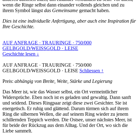
wenn die Ringe selbst dann einander vollends gleichen und zu
ihrem Symbol längst
das Gemeinsame
gemacht haben.
Dies ist eine individuelle Anfertigung, aber auch eine Inspiration für
Ihre Geschichte.
AUF ANFRAGE
·
TRAURINGE
·
750/000
GELBGOLD/WEISSGOLD
·
LEISE
Geschichte lesen ↓
AUF ANFRAGE
·
TRAURINGE
·
750/000
GELBGOLD/WEISSGOLD
·
LEISE
Schliessen ↑
Preis:
abhängig von Breite, Weite, Stärke und Legierung
Das Meer ist, wie das Wasser selbst, ein Ort vermeintlicher
Widersprüche. Eben noch ist es geladen und gewaltig. Dann sanft
und seidend. Dieses Ringpaar zeigt diese zwei Gesichter. Sie ist
energetisch. Er ruhig und glättend. Darum türmen sich auf ihrem
Ring die silbernen Wellen, die auf seinem Ring wieder zu jenem
schillernden Teppich werden. Die Ostsee, unser nächstes Meer, ist
für beide der Rückzug aus dem Alltag. Und der Ort, wo sich die
Liebe sammelt.