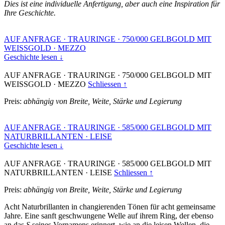
Dies ist eine individuelle Anfertigung, aber auch eine Inspiration für
Ihre Geschichte.
AUF ANFRAGE
·
TRAURINGE
·
750/000 GELBGOLD MIT
WEISSGOLD
·
MEZZO
Geschichte lesen ↓
AUF ANFRAGE
·
TRAURINGE
·
750/000 GELBGOLD MIT
WEISSGOLD
·
MEZZO
Schliessen ↑
Preis:
abhängig von Breite, Weite, Stärke und Legierung
AUF ANFRAGE
·
TRAURINGE
·
585/000 GELBGOLD MIT
NATURBRILLANTEN
·
LEISE
Geschichte lesen ↓
AUF ANFRAGE
·
TRAURINGE
·
585/000 GELBGOLD MIT
NATURBRILLANTEN
·
LEISE
Schliessen ↑
Preis:
abhängig von Breite, Weite, Stärke und Legierung
Acht Naturbrillanten in changierenden Tönen für acht gemeinsame
Jahre. Eine sanft geschwungene Welle auf ihrem Ring, der ebenso
an das
S
seines Vornamens erinnert, wie an die leisen Wellen, die