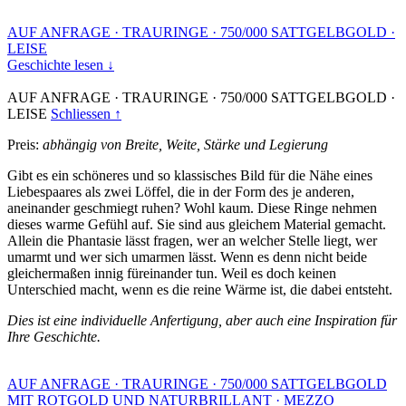
AUF ANFRAGE
·
TRAURINGE
·
750/000 SATTGELBGOLD
·
LEISE
Geschichte lesen ↓
AUF ANFRAGE
·
TRAURINGE
·
750/000 SATTGELBGOLD
·
LEISE
Schliessen ↑
Preis:
abhängig von Breite, Weite, Stärke und Legierung
Gibt es ein schöneres und so klassisches Bild für die Nähe eines
Liebespaares als zwei Löffel, die in der Form des je anderen,
aneinander geschmiegt ruhen? Wohl kaum. Diese Ringe nehmen
dieses warme Gefühl auf. Sie sind aus gleichem Material gemacht.
Allein die Phantasie lässt fragen, wer an welcher Stelle liegt, wer
umarmt und wer sich umarmen lässt. Wenn es denn nicht beide
gleichermaßen innig füreinander tun. Weil es doch keinen
Unterschied macht, wenn es die reine Wärme ist, die dabei entsteht.
Dies ist eine individuelle Anfertigung, aber auch eine Inspiration für
Ihre Geschichte.
AUF ANFRAGE
·
TRAURINGE
·
750/000 SATTGELBGOLD
MIT ROTGOLD UND NATURBRILLANT
·
MEZZO