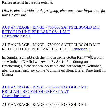
Kaffeetasse ist heute eine geteilte.
Dies ist eine individuelle Anfertigung, aber auch eine Inspiration für
Ihre Geschichte.
AUF ANFRAGE
·
RINGE
·
750/000 SATTGELBGOLD MIT
ROTGOLD UND BRILLANT C6
·
LAUT
Geschichte lesen ↓
AUF ANFRAGE
·
RINGE
·
750/000 SATTGELBGOLD MIT
ROTGOLD UND BRILLANT C6
·
LAUT
Schliessen ↑
Im Sanskrit schreibt sich die hinduistische Göttin Kali काली, womit
sie wörtlich »Die Schwarze« heißt. Sie ist Zerstörung und
Erneuerung gleichermaßen. So ist sie eine der wenigen Göttinnen,
über die man sagt, sie könne Wünsche erfüllen. Dieser Ring trägt ihr
Mantra.
AUF ANFRAGE
·
RINGE
·
585/000 ROTGOLD MIT
BRILLANT BROWNISH GREY
·
LAUT
Geschichte lesen ↓
AUF ANFRAGE
·
RINGE
·
585/000 ROTGOLD MIT