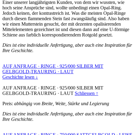
Einer unserer langjährigsten Kunden, von dem wir wussten, wie
hoch seine Ansprüche sind, wollte unbedingt einen Opal-Ring.
Jedoch keinen, der kontrastreich ist. Was die meisten Opal-Ringe
durch diesen flammenden Stein fast zwangsläufig sind. Also haben
wir einen Mutterstein gesucht, der mit dezenten opalisierenden
Mittelelementen gezeichnet ist und diesen dann auf eine U-förmige
Schiene aus farblich korrespondierendem Rotgold gesetzt.
Dies ist eine individuelle Anfertigung, aber auch eine Inspiration für
Ihre Geschichte.
AUF ANFRAGE
·
RINGE
·
925/000 SILBER MIT
GELBGOLD-TRAURING
·
LAUT
Geschichte lesen ↓
AUF ANFRAGE
·
RINGE
·
925/000 SILBER MIT
GELBGOLD-TRAURING
·
LAUT
Schliessen ↑
Preis:
abhängig von Breite, Weite, Stärke und Legierung
Dies ist eine individuelle Anfertigung, aber auch eine Inspiration für
Ihre Geschichte.
AUF ANFRAGE
·
RINGE
·
750/000 SATTGELBGOLD
·
LEISE