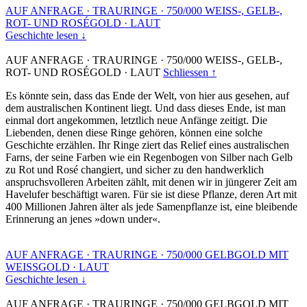
AUF ANFRAGE
·
TRAURINGE
·
750/000 WEISS-, GELB-,
ROT- UND ROSÉGOLD
·
LAUT
Geschichte lesen ↓
AUF ANFRAGE
·
TRAURINGE
·
750/000 WEISS-, GELB-,
ROT- UND ROSÉGOLD
·
LAUT
Schliessen ↑
Es könnte sein, dass das Ende der Welt, von hier aus gesehen, auf
dem australischen Kontinent liegt. Und dass dieses Ende, ist man
einmal dort angekommen, letztlich neue Anfänge zeitigt. Die
Liebenden, denen diese Ringe gehören, können eine solche
Geschichte erzählen. Ihr Ringe ziert das Relief eines australischen
Farns, der seine Farben wie ein Regenbogen von Silber nach Gelb
zu Rot und Rosé changiert, und sicher zu den handwerklich
anspruchsvolleren Arbeiten zählt, mit denen wir in jüngerer Zeit am
Havelufer beschäftigt waren. Für sie ist diese Pflanze, deren Art mit
400 Millionen Jahren älter als jede Samenpflanze ist, eine bleibende
Erinnerung an jenes »down under«.
AUF ANFRAGE
·
TRAURINGE
·
750/000 GELBGOLD MIT
WEISSGOLD
·
LAUT
Geschichte lesen ↓
AUF ANFRAGE
·
TRAURINGE
·
750/000 GELBGOLD MIT