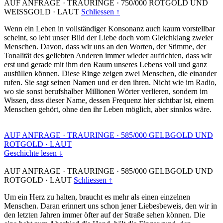
AUF ANFRAGE
·
TRAURINGE
·
750/000 ROTGOLD UND
WEISSGOLD
·
LAUT
Schliessen ↑
Wenn ein Leben in vollständiger Konsonanz auch kaum vorstellbar
scheint, so lebt unser Bild der Liebe doch vom Gleichklang zweier
Menschen. Davon, dass wir uns an den Worten, der Stimme, der
Tonalität des geliebten Anderen immer wieder aufrichten, dass wir
erst und gerade mit ihm den Raum unseres Lebens voll und ganz
ausfüllen können. Diese Ringe zeigen zwei Menschen, die einander
rufen. Sie sagt seinen Namen und er den ihren. Nicht wie im Radio,
wo sie sonst berufshalber Millionen Wörter verlieren, sondern im
Wissen, dass dieser Name, dessen Frequenz hier sichtbar ist, einem
Menschen gehört, ohne den ihr Leben möglich, aber sinnlos wäre.
AUF ANFRAGE
·
TRAURINGE
·
585/000 GELBGOLD UND
ROTGOLD
·
LAUT
Geschichte lesen ↓
AUF ANFRAGE
·
TRAURINGE
·
585/000 GELBGOLD UND
ROTGOLD
·
LAUT
Schliessen ↑
Um ein Herz zu halten, braucht es mehr als einen einzelnen
Menschen. Daran erinnert uns schon jener Liebesbeweis, den wir in
den letzten Jahren immer öfter auf der Straße sehen können. Die