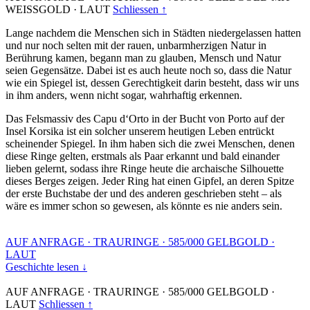
WEISSGOLD
·
LAUT
Schliessen ↑
Lange nachdem die Menschen sich in Städten niedergelassen hatten
und nur noch selten mit der rauen, unbarmherzigen Natur in
Berührung kamen, begann man zu glauben, Mensch und Natur
seien Gegensätze. Dabei ist es auch heute noch so, dass die Natur
wie ein Spiegel ist, dessen Gerechtigkeit darin besteht, dass wir uns
in ihm anders, wenn nicht sogar, wahrhaftig erkennen.
Das Felsmassiv des Capu d‘Orto in der Bucht von Porto auf der
Insel Korsika ist ein solcher unserem heutigen Leben entrückt
scheinender Spiegel. In ihm haben sich die zwei Menschen, denen
diese Ringe gelten, erstmals als Paar erkannt und bald einander
lieben gelernt, sodass ihre Ringe heute die archaische Silhouette
dieses Berges zeigen. Jeder Ring hat einen Gipfel, an deren Spitze
der erste Buchstabe der und des anderen geschrieben steht – als
wäre es immer schon so gewesen, als könnte es nie anders sein.
AUF ANFRAGE
·
TRAURINGE
·
585/000 GELBGOLD
·
LAUT
Geschichte lesen ↓
AUF ANFRAGE
·
TRAURINGE
·
585/000 GELBGOLD
·
LAUT
Schliessen ↑