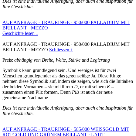
Dies ist eine individuelle Anfertigung, aber auch eine Inspiration für
Ihre Geschichte.
AUF ANFRAGE
·
TRAURINGE
·
950/000 PALLADIUM MIT
BRILLANT
·
MEZZO
Geschichte lesen ↓
AUF ANFRAGE
·
TRAURINGE
·
950/000 PALLADIUM MIT
BRILLANT
·
MEZZO
Schliessen ↑
Preis:
abhängig von Breite, Weite, Stärke und Legierung
Symbolik kann grundlegend sein. Und weniges ist für zwei
Menschen grundlegender als das gegenseitige Ja. Diese Ringe
nehmen diese Symbolik auf, indem sie zeigen, wie sich die Initialien
der beiden Vornamen – sie mit ihrem
D
, er mit seinem
K
–
zusammen einen Pilz formen. Denn
Pilz
ist auch der neue
gemeinsame Nachname.
Dies ist eine individuelle Anfertigung, aber auch eine Inspiration für
Ihre Geschichte.
AUF ANFRAGE
·
TRAURINGE
·
585/000 WEISSGOLD MIT
ROTGOLD UND GRÜNEM BRILLANT
·
LAUT