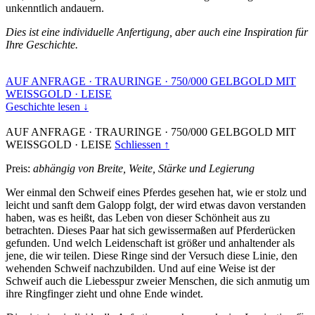
unkenntlich andauern.
Dies ist eine individuelle Anfertigung, aber auch eine Inspiration für
Ihre Geschichte.
AUF ANFRAGE
·
TRAURINGE
·
750/000 GELBGOLD MIT
WEISSGOLD
·
LEISE
Geschichte lesen ↓
AUF ANFRAGE
·
TRAURINGE
·
750/000 GELBGOLD MIT
WEISSGOLD
·
LEISE
Schliessen ↑
Preis:
abhängig von Breite, Weite, Stärke und Legierung
Wer einmal den Schweif eines Pferdes gesehen hat, wie er stolz und
leicht und sanft dem Galopp folgt, der wird etwas davon verstanden
haben, was es heißt, das Leben von dieser Schönheit aus zu
betrachten. Dieses Paar hat sich gewissermaßen auf Pferderücken
gefunden. Und welch Leidenschaft ist größer und anhaltender als
jene, die wir teilen. Diese Ringe sind der Versuch diese Linie, den
wehenden Schweif nachzubilden. Und auf eine Weise ist der
Schweif auch die Liebesspur zweier Menschen, die sich anmutig um
ihre Ringfinger zieht und ohne Ende windet.