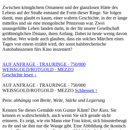
Zwischen königlichem Ornament und der glanzlosen Härte des
Lebens auf der Straße entstand die Form dieser Ringe. Sie folgen
damit, man glaubt es kaum, einer wahren Geschichte, in der er lange
mittellos und sie eine mongolische Prinzessin war. Zwei
unausgefüllte Leben fanden darin, in der für unsere Gesellschaft
größtmöglichen Distanz, ihren Anfang. Dabei ist heute wenig davon
sichtbar. Wer würde auch glauben, dass ein solches Märchen eines
Tages von einem erzählt wird, der sonst halsbrecherische
Autobahnszenen fürs Kino inszeniert?
AUF ANFRAGE
·
TRAURINGE
·
750/000
WEISSGOLD/ROTGOLD
·
MEZZO
Geschichte lesen ↓
AUF ANFRAGE
·
TRAURINGE
·
750/000
WEISSGOLD/ROTGOLD
·
MEZZO
Schliessen ↑
Preis:
abhängig von Breite, Weite, Stärke und Legierung
Kennen Sie dieses Gemälde von Gustav Klimt?
Der Kuss.
Sie
kennen es wahrscheinlich, auch wenn Sie sich gerade nicht
erinnern. Es zeigt, wie ein Mann eine Frau küsst, sich hinunterbeugt
zu ihr und sie ihm nur die Wange gibt. Eine Abbildung die ikonisch