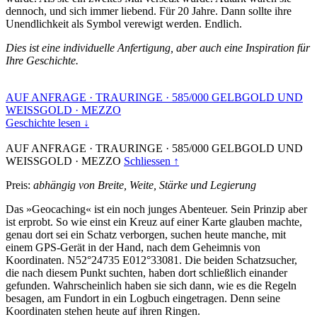
dennoch, und sich immer liebend. Für 20 Jahre. Dann sollte ihre
Unendlichkeit als Symbol verewigt werden. Endlich.
Dies ist eine individuelle Anfertigung, aber auch eine Inspiration für
Ihre Geschichte.
AUF ANFRAGE
·
TRAURINGE
·
585/000 GELBGOLD UND
WEISSGOLD
·
MEZZO
Geschichte lesen ↓
AUF ANFRAGE
·
TRAURINGE
·
585/000 GELBGOLD UND
WEISSGOLD
·
MEZZO
Schliessen ↑
Preis:
abhängig von Breite, Weite, Stärke und Legierung
Das »Geocaching« ist ein noch junges Abenteuer. Sein Prinzip aber
ist erprobt. So wie einst ein Kreuz auf einer Karte glauben machte,
genau dort sei ein Schatz verborgen, suchen heute manche, mit
einem GPS-Gerät in der Hand, nach dem Geheimnis von
Koordinaten. N52°24735 E012°33081. Die beiden Schatzsucher,
die nach diesem Punkt suchten, haben dort schließlich einander
gefunden. Wahrscheinlich haben sie sich dann, wie es die Regeln
besagen, am Fundort in ein Logbuch eingetragen. Denn seine
Koordinaten stehen heute auf ihren Ringen.