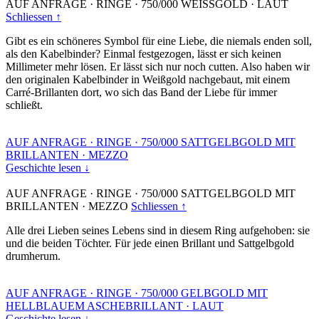
AUF ANFRAGE
·
RINGE
·
750/000 WEISSGOLD
·
LAUT
Schliessen ↑
Gibt es ein schöneres Symbol für eine Liebe, die niemals enden soll,
als den Kabelbinder? Einmal festgezogen, lässt er sich keinen
Millimeter mehr lösen. Er lässt sich nur noch cutten. Also haben wir
den originalen Kabelbinder in Weißgold nachgebaut, mit einem
Carré-Brillanten dort, wo sich das Band der Liebe für immer
schließt.
AUF ANFRAGE
·
RINGE
·
750/000 SATTGELBGOLD MIT
BRILLANTEN
·
MEZZO
Geschichte lesen ↓
AUF ANFRAGE
·
RINGE
·
750/000 SATTGELBGOLD MIT
BRILLANTEN
·
MEZZO
Schliessen ↑
Alle drei Lieben seines Lebens sind in diesem Ring aufgehoben: sie
und die beiden Töchter. Für jede einen Brillant und Sattgelbgold
drumherum.
AUF ANFRAGE
·
RINGE
·
750/000 GELBGOLD MIT
HELLBLAUEM ASCHEBRILLANT
·
LAUT
Geschichte lesen ↓