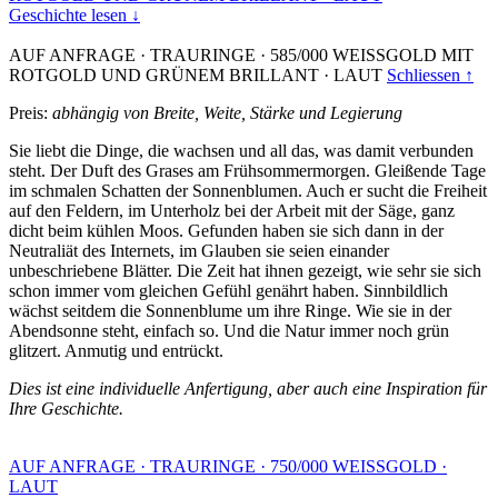
Geschichte lesen ↓
AUF ANFRAGE
·
TRAURINGE
·
585/000 WEISSGOLD MIT
ROTGOLD UND GRÜNEM BRILLANT
·
LAUT
Schliessen ↑
Preis:
abhängig von Breite, Weite, Stärke und Legierung
Sie liebt die Dinge, die wachsen und all das, was damit verbunden
steht. Der Duft des Grases am Frühsommermorgen. Gleißende Tage
im schmalen Schatten der Sonnenblumen. Auch er sucht die Freiheit
auf den Feldern, im Unterholz bei der Arbeit mit der Säge, ganz
dicht beim kühlen Moos. Gefunden haben sie sich dann in der
Neutraliät des Internets, im Glauben sie seien einander
unbeschriebene Blätter. Die Zeit hat ihnen gezeigt, wie sehr sie sich
schon immer vom gleichen Gefühl genährt haben. Sinnbildlich
wächst seitdem die Sonnenblume um ihre Ringe. Wie sie in der
Abendsonne steht, einfach so. Und die Natur immer noch grün
glitzert. Anmutig und entrückt.
Dies ist eine individuelle Anfertigung, aber auch eine Inspiration für
Ihre Geschichte.
AUF ANFRAGE
·
TRAURINGE
·
750/000 WEISSGOLD
·
LAUT