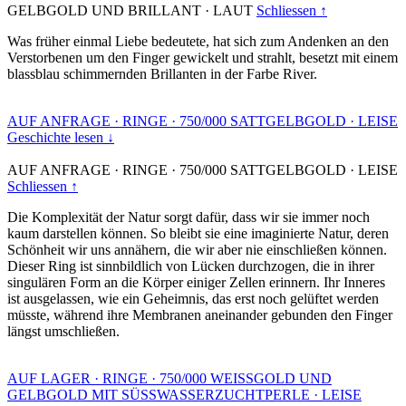
GELBGOLD UND BRILLANT
·
LAUT
Schliessen ↑
Was früher einmal Liebe bedeutete, hat sich zum Andenken an den
Verstorbenen um den Finger gewickelt und strahlt, besetzt mit einem
blassblau schimmernden Brillanten in der Farbe River.
AUF ANFRAGE
·
RINGE
·
750/000 SATTGELBGOLD
·
LEISE
Geschichte lesen ↓
AUF ANFRAGE
·
RINGE
·
750/000 SATTGELBGOLD
·
LEISE
Schliessen ↑
Die Komplexität der Natur sorgt dafür, dass wir sie immer noch
kaum darstellen können. So bleibt sie eine imaginierte Natur, deren
Schönheit wir uns annähern, die wir aber nie einschließen können.
Dieser Ring ist sinnbildlich von Lücken durchzogen, die in ihrer
singulären Form an die Körper einiger Zellen erinnern. Ihr Inneres
ist ausgelassen, wie ein Geheimnis, das erst noch gelüftet werden
müsste, während ihre Membranen aneinander gebunden den Finger
längst umschließen.
AUF LAGER
·
RINGE
·
750/000 WEISSGOLD UND
GELBGOLD MIT SÜSSWASSERZUCHTPERLE
·
LEISE