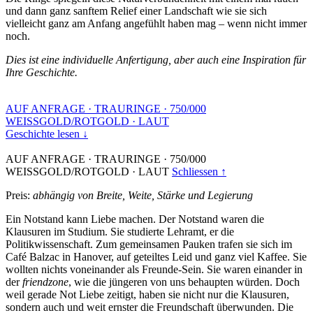
und dann ganz sanftem Relief einer Landschaft wie sie sich
vielleicht ganz am Anfang angefühlt haben mag – wenn nicht immer
noch.
Dies ist eine individuelle Anfertigung, aber auch eine Inspiration für
Ihre Geschichte.
AUF ANFRAGE
·
TRAURINGE
·
750/000
WEISSGOLD/ROTGOLD
·
LAUT
Geschichte lesen ↓
AUF ANFRAGE
·
TRAURINGE
·
750/000
WEISSGOLD/ROTGOLD
·
LAUT
Schliessen ↑
Preis:
abhängig von Breite, Weite, Stärke und Legierung
Ein Notstand kann Liebe machen. Der Notstand waren die
Klausuren im Studium. Sie studierte Lehramt, er die
Politikwissenschaft. Zum gemeinsamen Pauken trafen sie sich im
Café Balzac in Hanover, auf geteiltes Leid und ganz viel Kaffee. Sie
wollten nichts voneinander als Freunde-Sein. Sie waren einander in
der
friendzone
, wie die jüngeren von uns behaupten würden. Doch
weil gerade Not Liebe zeitigt, haben sie nicht nur die Klausuren,
sondern auch und weit ernster die Freundschaft überwunden. Die