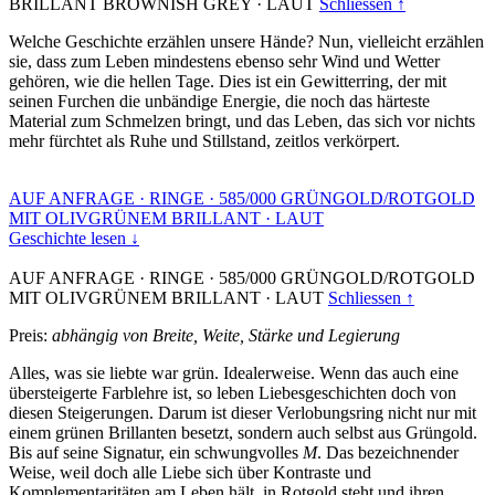
BRILLANT BROWNISH GREY
·
LAUT
Schliessen ↑
Welche Geschichte erzählen unsere Hände? Nun, vielleicht erzählen
sie, dass zum Leben mindestens ebenso sehr Wind und Wetter
gehören, wie die hellen Tage. Dies ist ein Gewitterring, der mit
seinen Furchen die unbändige Energie, die noch das härteste
Material zum Schmelzen bringt, und das Leben, das sich vor nichts
mehr fürchtet als Ruhe und Stillstand, zeitlos verkörpert.
AUF ANFRAGE
·
RINGE
·
585/000 GRÜNGOLD/ROTGOLD
MIT OLIVGRÜNEM BRILLANT
·
LAUT
Geschichte lesen ↓
AUF ANFRAGE
·
RINGE
·
585/000 GRÜNGOLD/ROTGOLD
MIT OLIVGRÜNEM BRILLANT
·
LAUT
Schliessen ↑
Preis:
abhängig von Breite, Weite, Stärke und Legierung
Alles, was sie liebte war grün. Idealerweise. Wenn das auch eine
übersteigerte Farblehre ist, so leben Liebesgeschichten doch von
diesen Steigerungen. Darum ist dieser Verlobungsring nicht nur mit
einem grünen Brillanten besetzt, sondern auch selbst aus Grüngold.
Bis auf seine Signatur, ein schwungvolles
M
. Das bezeichnender
Weise, weil doch alle Liebe sich über Kontraste und
Komplementaritäten am Leben hält, in Rotgold steht und ihren