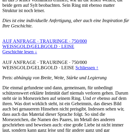
beide gern auf Sylt beobachten. Sein Ring mit ebenso matter
Struktur ist noch leiser.
Dies ist eine individuelle Anfertigung, aber auch eine Inspiration für
Ihre Geschichte.
AUF ANFRAGE
·
TRAURINGE
·
750/000
WEISSGOLD/GELBGOLD
·
LEISE
Geschichte lesen ↓
AUF ANFRAGE
·
TRAURINGE
·
750/000
WEISSGOLD/GELBGOLD
·
LEISE
Schliessen ↑
Preis:
abhängig von Breite, Weite, Stärke und Legierung
Die einmal gefundene und dann, gemeinsam, für unbedingt
schützenswert erklärte Intimität darf niemals verloren gehen. Darum
steht
sie
in Morsezeichen auf seinem Ring. Und
er
ebenso auf dem
ihren. Was dort wirklich steht, ist ein Geheimnis, das dieses Bild
auch bei genauerem Hinsehen nicht preisgibt. Indessen sehen wir,
dass auch das Material dieser Sprache folgt. So sind die
Morsezeichen, die Namen des Paares, im Metall des anderen
geschrieben und beweisen auch: eine große Liebe ist nicht immer
laut, sondern kann ganz leise und für andere ganz und gar