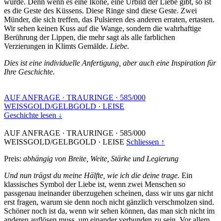
wurde. Denn wenn es eine Ikone, eine Urbild der Liebe gibt, so ist
es die Geste des Küssens. Diese Ringe sind diese Geste. Zwei
Münder, die sich treffen, das Pulsieren des anderen erraten, ertasten.
Wir sehen keinen Kuss auf die Wange, sondern die wahrhaftige
Berührung der Lippen, die mehr sagt als alle farblichen
Verzierungen in Klimts Gemälde.
Liebe.
Dies ist eine individuelle Anfertigung, aber auch eine Inspiration für
Ihre Geschichte.
AUF ANFRAGE
·
TRAURINGE
·
585/000
WEISSGOLD/GELBGOLD
·
LEISE
Geschichte lesen ↓
AUF ANFRAGE
·
TRAURINGE
·
585/000
WEISSGOLD/GELBGOLD
·
LEISE
Schliessen ↑
Preis:
abhängig von Breite, Weite, Stärke und Legierung
Und nun trägst du meine Hälfte, wie ich die deine trage.
Ein
klassisches Symbol der Liebe ist, wenn zwei Menschen so
passgenau ineinander überzugehen scheinen, dass wir uns gar nicht
erst fragen, warum sie denn noch nicht gänzlich verschmolzen sind.
Schöner noch ist da, wenn wir sehen können, das man sich nicht im
anderen auflösen muss, um einander verbunden zu sein. Vor allem,