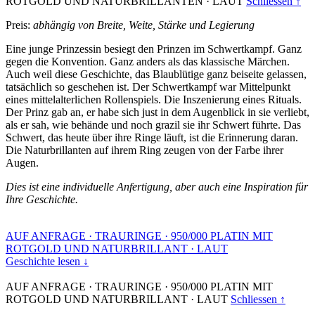
ROTGOLD UND NATURBRILLANTEN
·
LAUT
Schliessen ↑
Preis:
abhängig von Breite, Weite, Stärke und Legierung
Eine junge Prinzessin besiegt den Prinzen im Schwertkampf. Ganz
gegen die Konvention. Ganz anders als das klassische Märchen.
Auch weil diese Geschichte, das Blaublütige ganz beiseite gelassen,
tatsächlich so geschehen ist. Der Schwertkampf war Mittelpunkt
eines mittelalterlichen Rollenspiels. Die Inszenierung eines Rituals.
Der Prinz gab an, er habe sich just in dem Augenblick in sie verliebt,
als er sah, wie behände und noch grazil sie ihr Schwert führte. Das
Schwert, das heute über ihre Ringe läuft, ist die Erinnerung daran.
Die Naturbrillanten auf ihrem Ring zeugen von der Farbe ihrer
Augen.
Dies ist eine individuelle Anfertigung, aber auch eine Inspiration für
Ihre Geschichte.
AUF ANFRAGE
·
TRAURINGE
·
950/000 PLATIN MIT
ROTGOLD UND NATURBRILLANT
·
LAUT
Geschichte lesen ↓
AUF ANFRAGE
·
TRAURINGE
·
950/000 PLATIN MIT
ROTGOLD UND NATURBRILLANT
·
LAUT
Schliessen ↑