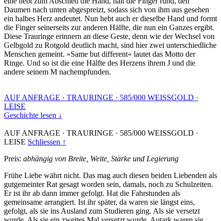
eine hebt zum Abschied die Hand, hält die Finger rund, den
Daumen nach unten abgespreizt, sodass sich von ihm aus gesehen
ein halbes Herz andeutet. Nun hebt auch er dieselbe Hand und formt
die Finger seinerseits zur anderen Hälfte, die nun ein Ganzes ergibt.
Diese Trauringe erinnern an diese Geste, denn wie der Wechsel von
Gelbgold zu Rotgold deutlich macht, sind hier zwei unterschiedliche
Menschen gemeint. »Same but different« lautet das Motto der
Ringe. Und so ist die eine Hälfte des Herzens ihrem J und die
andere seinem M nachempfunden.
AUF ANFRAGE
·
TRAURINGE
·
585/000 WEISSGOLD
·
LEISE
Geschichte lesen ↓
AUF ANFRAGE
·
TRAURINGE
·
585/000 WEISSGOLD
·
LEISE
Schliessen ↑
Preis:
abhängig von Breite, Weite, Stärke und Legierung
Frühe Liebe währt nicht. Das mag auch diesen beiden Liebenden als
gutgemeinter Rat gesagt worden sein, damals, noch zu Schulzeiten.
Er ist ihr ab dann immer gefolgt. Hat die Fahrstunden als
gemeinsame arrangiert. Ist ihr später, da waren sie längst eins,
gefolgt, als sie ins Ausland zum Studieren ging. Als sie versetzt
wurde. Als sie ein zweites Mal versetzt wurde. Autark waren sie