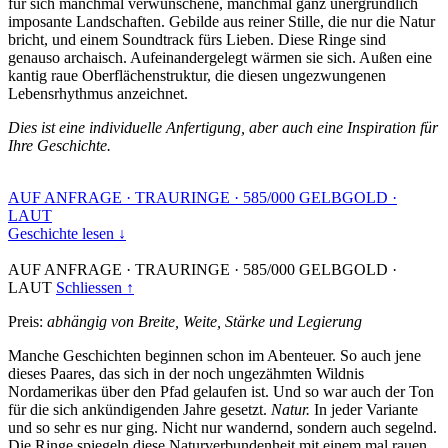
für sich manchmal verwunschene, manchmal ganz unergründlich
imposante Landschaften. Gebilde aus reiner Stille, die nur die Natur
bricht, und einem Soundtrack fürs Lieben. Diese Ringe sind
genauso archaisch. Aufeinandergelegt wärmen sie sich. Außen eine
kantig raue Oberflächenstruktur, die diesen ungezwungenen
Lebensrhythmus anzeichnet.
Dies ist eine individuelle Anfertigung, aber auch eine Inspiration für
Ihre Geschichte.
AUF ANFRAGE
·
TRAURINGE
·
585/000 GELBGOLD
·
LAUT
Geschichte lesen ↓
AUF ANFRAGE
·
TRAURINGE
·
585/000 GELBGOLD
·
LAUT
Schliessen ↑
Preis:
abhängig von Breite, Weite, Stärke und Legierung
Manche Geschichten beginnen schon im Abenteuer. So auch jene
dieses Paares, das sich in der noch ungezähmten Wildnis
Nordamerikas über den Pfad gelaufen ist. Und so war auch der Ton
für die sich ankündigenden Jahre gesetzt.
Natur.
In jeder Variante
und so sehr es nur ging. Nicht nur wandernd, sondern auch segelnd.
Die Ringe spiegeln diese Naturverbundenheit mit einem mal rauen